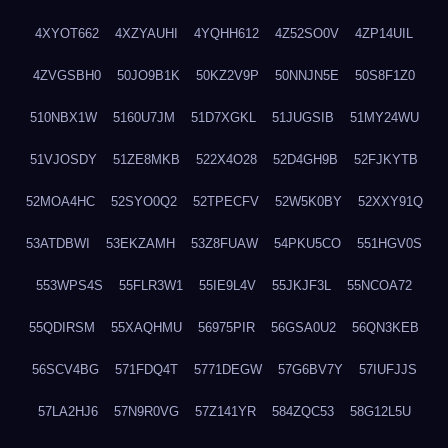
4XYOT662
4XZYAUHI
4YQHH612
4Z52SO0V
4ZP14UIL
4ZVGSBH0
50JO9B1K
50KZ2V9P
50NNJN5E
50S8F1Z0
510NBX1W
5160U7JM
51D7XGKL
51JUGSIB
51MY24WU
51VJOSDY
51ZE8MKB
522X4O28
52D4GH9B
52FJKYTB
52MOA4HC
52SYO0Q2
52TPECFV
52W5K0BY
52XXY91Q
53ATDBWI
53EKZAMH
53Z8FUAW
54PKU5CO
551HGV0S
553WPS4S
55FLR3W1
55IE9L4V
55JKJF3L
55NCOA72
55QDIRSM
55XAQHMU
56975PIR
56GSA0U2
56QN3KEB
56SCV4BG
571FDQ4T
5771DEGW
57G6BV7Y
57IUFJJS
57LA2HJ6
57N9R0VG
57Z141YR
584ZQC53
58G12L5U