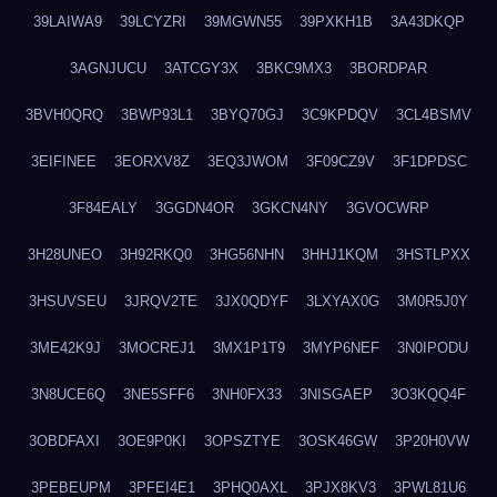
39LAIWA9
39LCYZRI
39MGWN55
39PXKH1B
3A43DKQP
3AGNJUCU
3ATCGY3X
3BKC9MX3
3BORDPAR
3BVH0QRQ
3BWP93L1
3BYQ70GJ
3C9KPDQV
3CL4BSMV
3EIFINEE
3EORXV8Z
3EQ3JWOM
3F09CZ9V
3F1DPDSC
3F84EALY
3GGDN4OR
3GKCN4NY
3GVOCWRP
3H28UNEO
3H92RKQ0
3HG56NHN
3HHJ1KQM
3HSTLPXX
3HSUVSEU
3JRQV2TE
3JX0QDYF
3LXYAX0G
3M0R5J0Y
3ME42K9J
3MOCREJ1
3MX1P1T9
3MYP6NEF
3N0IPODU
3N8UCE6Q
3NE5SFF6
3NH0FX33
3NISGAEP
3O3KQQ4F
3OBDFAXI
3OE9P0KI
3OPSZTYE
3OSK46GW
3P20H0VW
3PEBEUPM
3PFEI4E1
3PHQ0AXL
3PJX8KV3
3PWL81U6