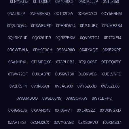
0LPY3G1Z
0LTLQ0B4
0M40H0CT
0MCMJJJP
0N1LZI50
0NALSI2P
0NFM8HBQ
0O1D2CFA
0O3VCZC0
0OY5HHNM
0P2UDQV4
0P3WEUER
0PHNO5Y4
0PPJIUB7
0PUMEZB4
0QLRKCUP
0QO261FR
0QR27BKM
0QV0STGJ
0R7FXEI4
0RCWTWLK
0RH9C3CH
0S284R8O
0S4IXXQE
0S9E2KPP
0SA9HP4L
0T1MPQXC
0T8PUJB2
0T9LQ0SF
0TDEQ0TY
0TWV72OF
0U01AD7B
0U56W7B0
0UDKWD5I
0UELVNFD
0V2IXSF4
0V3N6SQF
0VJAC930
0VY5ZG3D
0W3LZD86
0W58MBQO
0W5D86N5
0W8SOPXW
0WY1BFPQ
0X4GG1J6
0XAANC43
0XI05VVT
0XLR0SZZ
0XW3VGXD
0ZAVTHSI
0ZM4J2CX
0ZVYGAG2
0ZXS0PVO
105XMS37