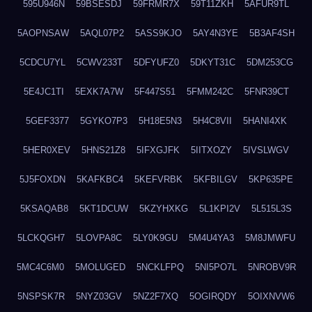
595U946N
59BSESDJ
59FRMR7X
59T11ZKH
5AFUR9TL
5AOPNSAW
5AQL07P2
5ASS9KJO
5AY4N3YE
5B3AF4SH
5CDCU7YL
5CWV233T
5DFYUFZ0
5DKYT31C
5DM253CG
5E4JC1TI
5EXK7A7W
5F447S51
5FMM242C
5FNR39CT
5GEF3377
5GYKO7P3
5H18E5N3
5H4C8VII
5HANI4XK
5HER0XEV
5HNS21Z8
5IFXGJFK
5IITXOZY
5IVSLWGV
5J5FOXDN
5KAFKBC4
5KEFVRBK
5KFBILGV
5KP635PE
5KSAQAB8
5KT1DCUW
5KZYHXKG
5L1KPI2V
5L515L3S
5LCKQGH7
5LOVPA8C
5LY0K9GU
5M4U4YA3
5M8JMWFU
5MC4C6M0
5MOLUGED
5NCKLFPQ
5NI5PO7L
5NROBV9R
5NSPSK7R
5NYZ03GV
5NZ2F7XQ
5OGIRQDY
5OIXNVW6