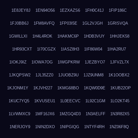
1E8JEY8J
1EN94O56
1EZXAZS6
1FH0C41J
1FIP186C
1FJ0BB6J
1FM8AVFQ
1FP03I5E
1GL2VJGH
1GRISVQA
1GWILLXI
1H4L4ROK
1HAKMC6P
1HDB3VUY
1HHJEK58
1HR93CXT
1I70CGZX
1IASZ8H3
1IF86W04
1IHA2RU7
1IOKJ9IZ
1IOWA7OG
1IWGPKRW
1JEZBYO7
1JFVZL7X
1JKQPSW2
1JL35ZZ0
1JUOBZ9U
1JZ9UNM8
1K1OOBX2
1KJONM1Y
1KJVH227
1KMG68BO
1KQW0D9E
1KUB22OP
1KUC7YQ5
1KVUSEU1
1L0EECVC
1L92C1GM
1LO2KT45
1LVWMXC9
1MF16JX6
1MZGQ4D3
1N3AELFF
1N3R82X5
1NERJOY9
1NIN2DXO
1NIPGIQG
1NTYF4RH
1NZ06F8Q