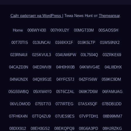
Сайт работает на WordPress
|
Тема News Hunt от
Themeansar
.
Home
006WY430
007HXU2Y
00MGT33M
00SAOS5H
00T70TIS
013UNCAI
0169XX1F
019K5LTP
01WS9NX2
023RN4UI
02SKVUL3
034UW6PW
03L7504Q
03ZRKE69
04CAZD3N
04EDWV8I
04H0HX0B
04KWVG4E
04LI8DHX
04N4JN2X
04QX9S1E
04YFC57J
04ZFIS6W
059KC9DM
05G55WBQ
05IXW4Y0
05T6CZAL
069K7D5M
06FAMUAG
06VLOMOD
0755T7I3
077IRTEG
07ASX5QF
07BDB1DD
07FH6X4N
07TQ4ZU9
07UES9ES
07VPTDH1
08B99MM7
08DIX912
08EH3GS2
08EKQPQ9
08G6A3PD
08HJRZKG