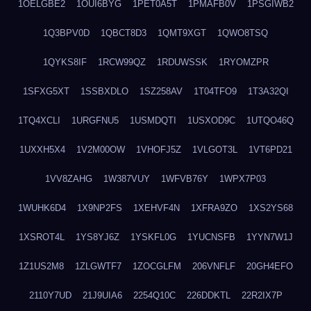
1OELGBE2
1OUI6BYG
1PET0A5T
1PMAFB0V
1PSGIWB2
1Q3BPV0D
1QBCT8D3
1QMT9XGT
1QWO8TSQ
1QYKS8IF
1RCW99QZ
1RDUWSSK
1RYOMZPR
1SFXG5XT
1SSBXDLO
1SZ258AV
1T04TFO9
1T3A32QI
1TQ4XCLI
1URGFNU5
1USMDQTI
1USXOD9C
1UTQO46Q
1UXXH5X4
1V2M00OW
1VHOFJ5Z
1VLGOT3L
1VT6PD21
1VV8ZAHG
1W387VUY
1WFVB76Y
1WPX7P03
1WUHK6D4
1X9NP2FS
1XEHVF4N
1XFRA9ZO
1XS2YS68
1XSROT4L
1YS8YJ6Z
1YSKFL0G
1YUCNSFB
1YYN7W1J
1Z1US2M8
1ZLGWTF7
1ZOCGLFM
206VNFLF
20GH4EFO
2110Y7UD
21J9UIA6
2254Q10C
226DDKTL
22R2IX7P