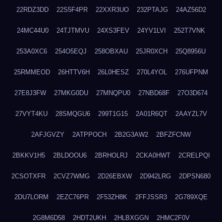
22RDZ3DD
22S5F4PR
22XXR3UO
232PTAJG
24AZ56D2
24MC44U0
24TJTMVU
24XS3FEV
24YV1LVI
252T7VNK
253A0XC6
254O5EQJ
258OBXAU
25JR0XCH
25Q8956U
25RMMEOD
26HTTV6H
26L0HESZ
270L4YOL
276UFPNM
27E8J3FW
27MKG0DU
27MNQPU0
27NBD68F
27O3D674
27VYT4KU
28SMQGU6
299T1G15
2A01R6QT
2AAYZL7V
2AFJGVZY
2ATPPOCH
2B2G3AW2
2BFZFCNW
2BKKV1H5
2BLDOOU6
2BRHOLRJ
2CKA0HWT
2CRELPQI
2CSOTXFR
2CVZ7WMG
2D26EBXW
2D942LRG
2DPSN680
2DU7LORM
2EZC76PR
2F53ZH8K
2FFJSSR3
2G789XQE
2G8M6D58
2HDT2UKH
2HLBXGGN
2HMC2F0V