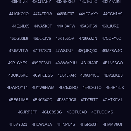
43IP3TZ3
43OJ1AEY
43SSFXBJ
43U16JLC
43XY7A9N
441OKOJO
4474ZR0W
4489NF37
44AFGVXY
44CGH1H9
44E14L85
44VA5KJF
44XI8AFW
45A3IPS9
4601IURZ
46DGB3L9
46DLKJV6
46KT56QV
4728GJZN
47CQFY0O
47JMVITW
47TRZS70
47W8J2J2
48QJBQ0X
49MZ8W4O
49R1GYE9
49SPF3MJ
49WWVPJU
4B13IA3F
4B1N5SGO
4BOKJ6KQ
4C9HCESS
4D64LFAR
4D90P4CC
4DV2LKB3
4DWPQY14
4DYW6NWM
4DZ5J3RQ
4E402GTO
4E4R43JK
4EE6J1ME
4ENC34CO
4F88GRG8
4FDT5ITF
4GHTKFV1
4GJRPJFP
4GLC8SBG
4GOTUJAD
4GTUQOMS
4H5VY3Z1
4HCW1AJA
4HINPU4S
4HSR603T
4HVMV9QI