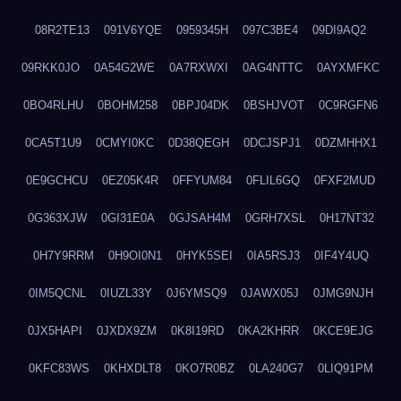
08R2TE13
091V6YQE
0959345H
097C3BE4
09DI9AQ2
09RKK0JO
0A54G2WE
0A7RXWXI
0AG4NTTC
0AYXMFKC
0BO4RLHU
0BOHM258
0BPJ04DK
0BSHJVOT
0C9RGFN6
0CA5T1U9
0CMYI0KC
0D38QEGH
0DCJSPJ1
0DZMHHX1
0E9GCHCU
0EZ05K4R
0FFYUM84
0FLIL6GQ
0FXF2MUD
0G363XJW
0GI31E0A
0GJSAH4M
0GRH7XSL
0H17NT32
0H7Y9RRM
0H9OI0N1
0HYK5SEI
0IA5RSJ3
0IF4Y4UQ
0IM5QCNL
0IUZL33Y
0J6YMSQ9
0JAWX05J
0JMG9NJH
0JX5HAPI
0JXDX9ZM
0K8I19RD
0KA2KHRR
0KCE9EJG
0KFC83WS
0KHXDLT8
0KO7R0BZ
0LA240G7
0LIQ91PM