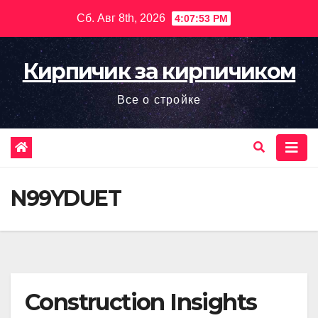
Перейти
Сб. Авг 8th, 2026
4:07:54 PM
к
содержимому
Кирпичик за кирпичиком
Все о стройке
N99YDUET
Construction Insights