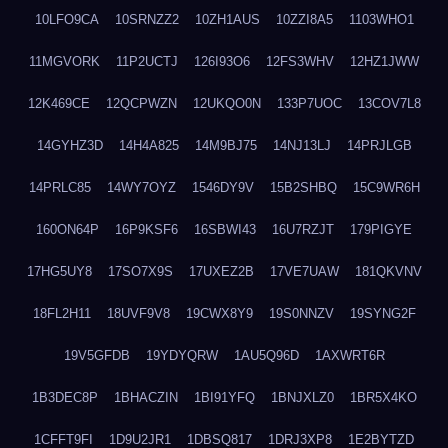
10LFO9CA
10SRNZZ2
10ZH1AUS
10ZZI8A5
1103WHO1
11MGVORK
11P2UCTJ
126I93O6
12FS3WHV
12HZ1JWW
12K469CE
12QCPWZN
12UKQO0N
133P7UOC
13COV7L8
14GYHZ3D
14H4A825
14M9BJ75
14NJ13LJ
14PRJLGB
14PRLC85
14WY7OYZ
1546DY9V
15B2SHBQ
15C9WR6H
160ON64P
16P9KSF6
16SBWI43
16U7RZJT
179PIGYE
17HG5UY8
17SO7X9S
17UXEZ2B
17VE7UAW
181QKVNV
18FL2H11
18UVF9V8
19CWX8Y9
19S0NNZV
19SYNG2F
19V5GFDB
19YDYQRW
1AU5Q96D
1AXWRT6R
1B3DEC8P
1BHACZIN
1BI91YFQ
1BNJXLZ0
1BR5X4KO
1CFFT9FI
1D9U2JR1
1DBSQ817
1DRJ3XP8
1E2BYTZD