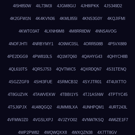
4I5H850W
4IL73M3I
4JGM8GIJ
4JH8IPKK
4JS349D2
4K2GFW1N
4K4KVN36
4KML855I
4KNS3G0Y
4KQJIFMI
4KWTO3AT
4LXNH9M8
4M8RR8DW
4NNSAVOG
4NOFJHTI
4NRBYMY1
4O9WC0SL
4ORR508B
4P5VX889
4PE2DGG9
4PW810LS
4Q1M7Q60
4QAHYG43
4QHYCH8B
4QL610TS
4QRSJ753
4QVTMIC5
4QXRDQN7
4S31TENQ
4SGZZGF9
4SHI3FUE
4SRMCB32
4SYJTR01
4T4UXTTO
4T8GUZVK
4TAWVEKW
4TBBI1Y5
4TJ1ASNW
4TPTYC45
4TSJ6PJX
4U48QGQ2
4UMM8LXA
4UNHPQM1
4URT243L
4VFMWJZ0
4VGSLXPJ
4VJZYO02
4VNW7KSQ
4W6ZE1F7
4WP2PW82
4WQWQXX8
4WXQZN38
4X7TT8GV