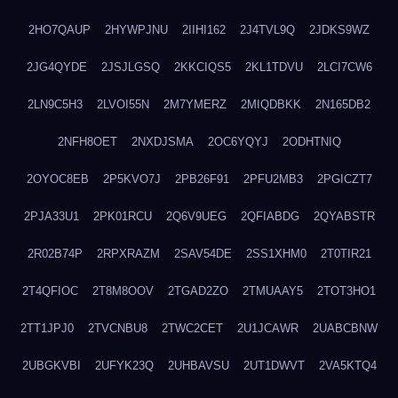
2HO7QAUP
2HYWPJNU
2IIHI162
2J4TVL9Q
2JDKS9WZ
2JG4QYDE
2JSJLGSQ
2KKCIQS5
2KL1TDVU
2LCI7CW6
2LN9C5H3
2LVOI55N
2M7YMERZ
2MIQDBKK
2N165DB2
2NFH8OET
2NXDJSMA
2OC6YQYJ
2ODHTNIQ
2OYOC8EB
2P5KVO7J
2PB26F91
2PFU2MB3
2PGICZT7
2PJA33U1
2PK01RCU
2Q6V9UEG
2QFIABDG
2QYABSTR
2R02B74P
2RPXRAZM
2SAV54DE
2SS1XHM0
2T0TIR21
2T4QFIOC
2T8M8OOV
2TGAD2ZO
2TMUAAY5
2TOT3HO1
2TT1JPJ0
2TVCNBU8
2TWC2CET
2U1JCAWR
2UABCBNW
2UBGKVBI
2UFYK23Q
2UHBAVSU
2UT1DWVT
2VA5KTQ4