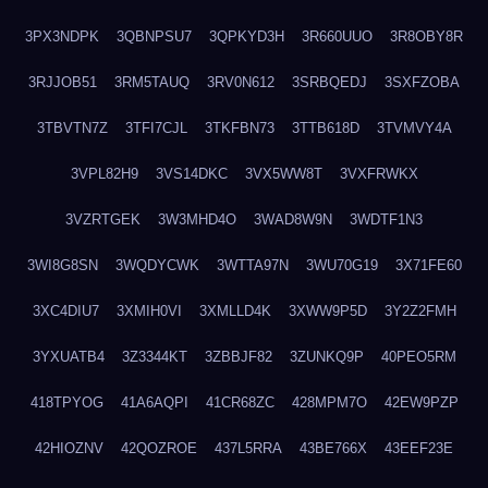
3PX3NDPK
3QBNPSU7
3QPKYD3H
3R660UUO
3R8OBY8R
3RJJOB51
3RM5TAUQ
3RV0N612
3SRBQEDJ
3SXFZOBA
3TBVTN7Z
3TFI7CJL
3TKFBN73
3TTB618D
3TVMVY4A
3VPL82H9
3VS14DKC
3VX5WW8T
3VXFRWKX
3VZRTGEK
3W3MHD4O
3WAD8W9N
3WDTF1N3
3WI8G8SN
3WQDYCWK
3WTTA97N
3WU70G19
3X71FE60
3XC4DIU7
3XMIH0VI
3XMLLD4K
3XWW9P5D
3Y2Z2FMH
3YXUATB4
3Z3344KT
3ZBBJF82
3ZUNKQ9P
40PEO5RM
418TPYOG
41A6AQPI
41CR68ZC
428MPM7O
42EW9PZP
42HIOZNV
42QOZROE
437L5RRA
43BE766X
43EEF23E