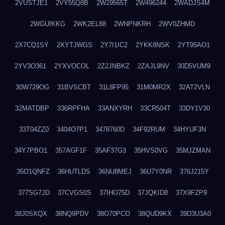
2VUSTJE1
2VY55Q8B
2W29565T
2W496244
2WADJS4M
2WGUIKKG
2WK2EL88
2WNPNKRH
2WV0ZHMD
2X7CQ1SY
2XYTJWGS
2Y7I1IC2
2YKK8NSK
2YT95AO1
2YV3O361
2YXVOCOL
2Z2JNBKZ
2ZAJL9NV
30D5VUM9
30W729OG
31BVSCBT
31L8FP95
31M0MR2X
32AT2VLN
32MATDBP
336RPFHA
33ANXYRH
33CR504T
33DY1V30
33T04ZZ0
3404O7P1
3478760D
34F92RUM
34HYUF3N
34Y7PBO1
357AGF1F
35AF37G3
35HVS0VG
35MJZMAN
35O1QNFZ
36HUTLDS
36NU8MEJ
36U7Y0NR
376J215Y
377SG7JD
37CVGS0S
37IHO75D
37JQKID8
37X9FZP9
38J0SXQX
38NQ9PDV
38O70PCO
38QUD9KX
39D3U3A0