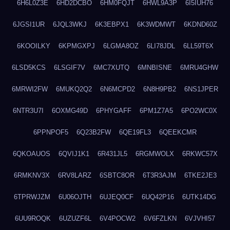
6H6L0Z3E
6HD2DCBO
6HM0FQJT
6HWL9A3P
6I5IUH76
6JGSI1UR
6JQL3WKJ
6K3EBPX1
6K3WDMWT
6KDND60Z
6KOOILKY
6KPMGXPJ
6LGMA8OZ
6LI78JDL
6LL59T6X
6LSD5KCS
6LSGIF7V
6MC7XUTQ
6MNBISNE
6MRU4GHW
6MRWI2FW
6MUKQ2Q2
6N6MCPD2
6N8H9PB2
6NS1JPER
6NTR3U7I
6OXMG49D
6PHYGAFF
6PM1Z7A5
6PO2WC0X
6PPNPOF5
6Q23B2FW
6QE19FL3
6QEEKCMR
6QKOAUOS
6QVIJ1K1
6R431JL5
6RGMWOLX
6RKWC57X
6RMKNV3X
6RV8LARZ
6SBTC8OR
6T3R3AJM
6TKE2JE3
6TPRWJZM
6U06OJTH
6UJEQ0CF
6UQ42P16
6UTK14DG
6UU9ROQK
6UZUZF6L
6V4POCW2
6V6FZLKN
6VJVHI57