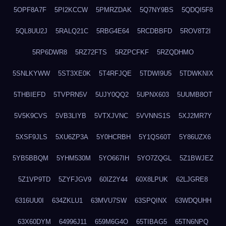
5OPF8A7F
5PI2KCCW
5PMRZDAK
5Q7NY9BS
5QDQI5F8
5QL8UU2J
5RALQ21C
5RBG4E64
5RCDBBFD
5ROV8T2I
5RP6DWR8
5RZ72FTS
5RZPCFKF
5RZQDHMO
5SNLKYWW
5ST3XE0K
5T4RFJQE
5TDWI9U5
5TDWKNIX
5THBIEFD
5TVPRN5V
5UJY0QQ2
5UPNX603
5UUMB8OT
5V5K9CVS
5VB3LIYB
5VTXJVNC
5VVNNS1S
5XJ2MR7Y
5XSF9JLS
5XU6ZP3A
5Y0HCRBH
5Y1QS60T
5Y86UZX6
5YB5BBQM
5YHM530M
5YO667IH
5YO7ZQGL
5Z1BWJEZ
5Z1VP9TD
5ZYFJGV9
60IZ2Y44
60X8LPUK
62LJGRE8
6316UU0I
634ZKLU1
63MVU7SW
63SPQINX
63WDQUHH
63X60DYM
64996J11
659M6G4O
65TIBAG5
65TN6NPQ