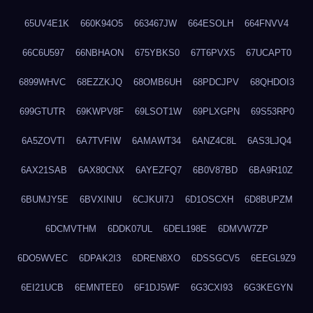
65UV4E1K
660K94O5
663467JW
664ESOLH
664FNVV4
66C6U597
66NBHAON
675YBKS0
67T6PVX5
67UCAPT0
6899WHVC
68EZZKJQ
68OMB6UH
68PDCJPV
68QHDOI3
699GTUTR
69KWPV8F
69LSOT1W
69PLXGPN
69S53RP0
6A5ZOVTI
6A7TVFIW
6AMAWT34
6ANZ4C8L
6AS3LJQ4
6AX21SAB
6AX80CNX
6AYEZFQ7
6B0V87BD
6BA9R10Z
6BUMJY5E
6BVXINIU
6CJKUI7J
6D1OSCXH
6D8BUPZM
6DCMVTHM
6DDK07UL
6DEL198E
6DMVW7ZP
6DO5WVEC
6DPAK2I3
6DREN8XO
6DSSGCV5
6EEGL9Z9
6EI21UCB
6EMNTEE0
6F1DJ5WF
6G3CXI93
6G3KEGYN