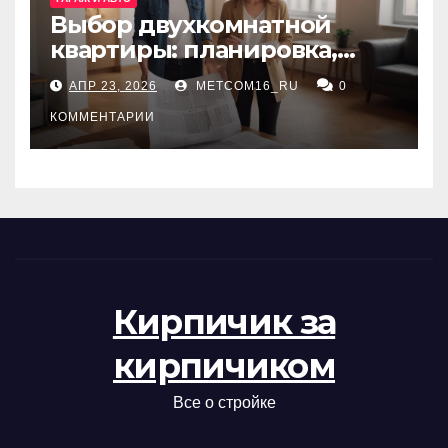
Выбор двухкомнатной
квартиры: планировка,
состояние жилья и
АПР 23, 2026
METCOM16_RU
0
проверка документов
КОММЕНТАРИИ
Кирпичик за
кирпичиком
Все о стройке