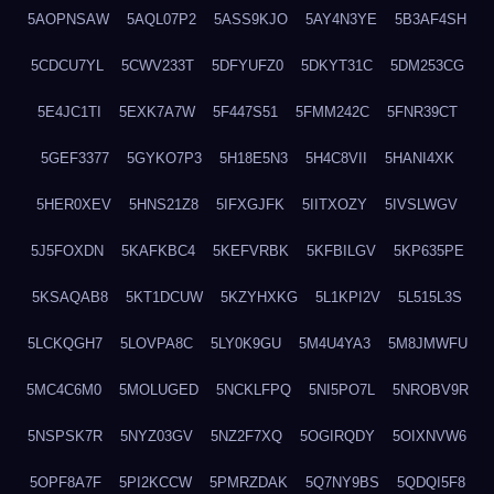
5AOPNSAW
5AQL07P2
5ASS9KJO
5AY4N3YE
5B3AF4SH
5CDCU7YL
5CWV233T
5DFYUFZ0
5DKYT31C
5DM253CG
5E4JC1TI
5EXK7A7W
5F447S51
5FMM242C
5FNR39CT
5GEF3377
5GYKO7P3
5H18E5N3
5H4C8VII
5HANI4XK
5HER0XEV
5HNS21Z8
5IFXGJFK
5IITXOZY
5IVSLWGV
5J5FOXDN
5KAFKBC4
5KEFVRBK
5KFBILGV
5KP635PE
5KSAQAB8
5KT1DCUW
5KZYHXKG
5L1KPI2V
5L515L3S
5LCKQGH7
5LOVPA8C
5LY0K9GU
5M4U4YA3
5M8JMWFU
5MC4C6M0
5MOLUGED
5NCKLFPQ
5NI5PO7L
5NROBV9R
5NSPSK7R
5NYZ03GV
5NZ2F7XQ
5OGIRQDY
5OIXNVW6
5OPF8A7F
5PI2KCCW
5PMRZDAK
5Q7NY9BS
5QDQI5F8