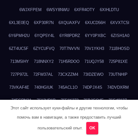
6WJXFPEM
6WSY8NWU
6XFR4OTY
6XIHLDTU
6XL3E0EQ
6XP30R7N
6XQUAXFV
6XUCD56H
6XVXTC5I
6Y6PMH2U
6YQP5Y4L
6YR8PDRZ
6YY0PXBC
6ZISH1A0
6ZT4UC5F
6ZYCUFVQ
70T7NVVN
70V1YKH3
711BHOSD
713M5IHY
718NNXY2
71H5RDOO
71UQJY58
725P81XE
727P972L
72FW37AL
73CXZZM4
73IDZEWO
73UTNHIP
73VKAF4E
740HGIUK
745ACL1O
74DPJX4S
74DVDXRM
74FGRN3A
7612HD1B
7651K273
76BJGQ4F
76G4013Z
Этот сайт использует куки-файлы и другие технологии, чтобы
76HU4CRK
76LLJI2Y
7777M27H
77BED9B2
77BGMMG4
помочь вам в навигации, а также предоставить лучший
77S55623
77TABW20
780FZHSV
78Q29S80
78XWEZ88
пользовательский опыт.
OK