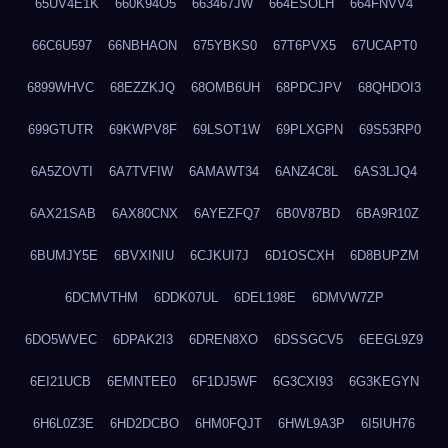
65UV4E1K
660K94O5
663467JW
664ESOLH
664FNVV4
66C6U597
66NBHAON
675YBKS0
67T6PVX5
67UCAPT0
6899WHVC
68EZZKJQ
68OMB6UH
68PDCJPV
68QHDOI3
699GTUTR
69KWPV8F
69LSOT1W
69PLXGPN
69S53RP0
6A5ZOVTI
6A7TVFIW
6AMAWT34
6ANZ4C8L
6AS3LJQ4
6AX21SAB
6AX80CNX
6AYEZFQ7
6B0V87BD
6BA9R10Z
6BUMJY5E
6BVXINIU
6CJKUI7J
6D1OSCXH
6D8BUPZM
6DCMVTHM
6DDK07UL
6DEL198E
6DMVW7ZP
6DO5WVEC
6DPAK2I3
6DREN8XO
6DSSGCV5
6EEGL9Z9
6EI21UCB
6EMNTEE0
6F1DJ5WF
6G3CXI93
6G3KEGYN
6H6L0Z3E
6HD2DCBO
6HM0FQJT
6HWL9A3P
6I5IUH76