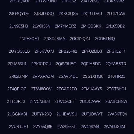
2HO7QAUP
2HYWPJNU
2IIHI162
2J4TVL9Q
2JDKS9WZ
2JG4QYDE
2JSJLGSQ
2KKCIQS5
2KL1TDVU
2LCI7CW6
2LN9C5H3
2LVOI55N
2M7YMERZ
2MIQDBKK
2N165DB2
2NFH8OET
2NXDJSMA
2OC6YQYJ
2ODHTNIQ
2OYOC8EB
2P5KVO7J
2PB26F91
2PFU2MB3
2PGICZT7
2PJA33U1
2PK01RCU
2Q6V9UEG
2QFIABDG
2QYABSTR
2R02B74P
2RPXRAZM
2SAV54DE
2SS1XHM0
2T0TIR21
2T4QFIOC
2T8M8OOV
2TGAD2ZO
2TMUAAY5
2TOT3HO1
2TT1JPJ0
2TVCNBU8
2TWC2CET
2U1JCAWR
2UABCBNW
2UBGKVBI
2UFYK23Q
2UHBAVSU
2UT1DWVT
2VA5KTQ4
2VUSTJE1
2VY55Q8B
2W29565T
2W496244
2WADJS4M