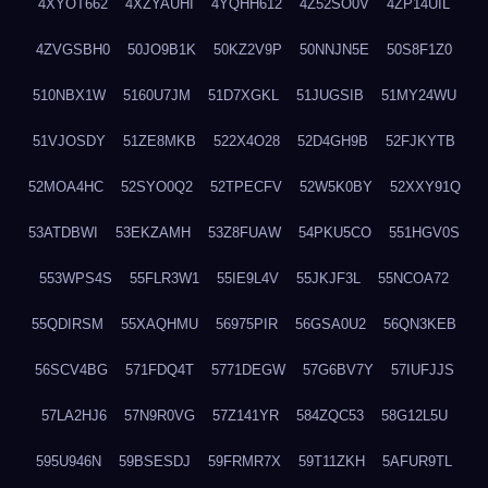
4XYOT662
4XZYAUHI
4YQHH612
4Z52SO0V
4ZP14UIL
4ZVGSBH0
50JO9B1K
50KZ2V9P
50NNJN5E
50S8F1Z0
510NBX1W
5160U7JM
51D7XGKL
51JUGSIB
51MY24WU
51VJOSDY
51ZE8MKB
522X4O28
52D4GH9B
52FJKYTB
52MOA4HC
52SYO0Q2
52TPECFV
52W5K0BY
52XXY91Q
53ATDBWI
53EKZAMH
53Z8FUAW
54PKU5CO
551HGV0S
553WPS4S
55FLR3W1
55IE9L4V
55JKJF3L
55NCOA72
55QDIRSM
55XAQHMU
56975PIR
56GSA0U2
56QN3KEB
56SCV4BG
571FDQ4T
5771DEGW
57G6BV7Y
57IUFJJS
57LA2HJ6
57N9R0VG
57Z141YR
584ZQC53
58G12L5U
595U946N
59BSESDJ
59FRMR7X
59T11ZKH
5AFUR9TL