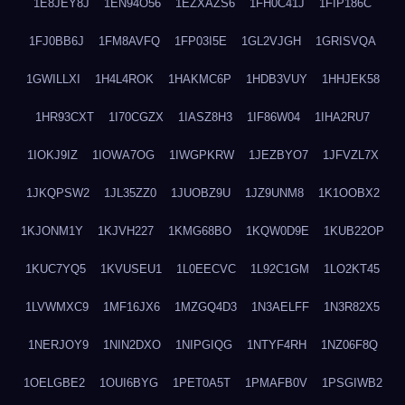
1E8JEY8J
1EN94O56
1EZXAZS6
1FH0C41J
1FIP186C
1FJ0BB6J
1FM8AVFQ
1FP03I5E
1GL2VJGH
1GRISVQA
1GWILLXI
1H4L4ROK
1HAKMC6P
1HDB3VUY
1HHJEK58
1HR93CXT
1I70CGZX
1IASZ8H3
1IF86W04
1IHA2RU7
1IOKJ9IZ
1IOWA7OG
1IWGPKRW
1JEZBYO7
1JFVZL7X
1JKQPSW2
1JL35ZZ0
1JUOBZ9U
1JZ9UNM8
1K1OOBX2
1KJONM1Y
1KJVH227
1KMG68BO
1KQW0D9E
1KUB22OP
1KUC7YQ5
1KVUSEU1
1L0EECVC
1L92C1GM
1LO2KT45
1LVWMXC9
1MF16JX6
1MZGQ4D3
1N3AELFF
1N3R82X5
1NERJOY9
1NIN2DXO
1NIPGIQG
1NTYF4RH
1NZ06F8Q
1OELGBE2
1OUI6BYG
1PET0A5T
1PMAFB0V
1PSGIWB2