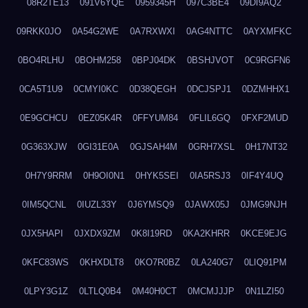
08R2TE13
091V6YQE
0959345H
097C3BE4
09DI9AQ2
09RKK0JO
0A54G2WE
0A7RXWXI
0AG4NTTC
0AYXMFKC
0BO4RLHU
0BOHM258
0BPJ04DK
0BSHJVOT
0C9RGFN6
0CA5T1U9
0CMYI0KC
0D38QEGH
0DCJSPJ1
0DZMHHX1
0E9GCHCU
0EZ05K4R
0FFYUM84
0FLIL6GQ
0FXF2MUD
0G363XJW
0GI31E0A
0GJSAH4M
0GRH7XSL
0H17NT32
0H7Y9RRM
0H9OI0N1
0HYK5SEI
0IA5RSJ3
0IF4Y4UQ
0IM5QCNL
0IUZL33Y
0J6YMSQ9
0JAWX05J
0JMG9NJH
0JX5HAPI
0JXDX9ZM
0K8I19RD
0KA2KHRR
0KCE9EJG
0KFC83WS
0KHXDLT8
0KO7R0BZ
0LA240G7
0LIQ91PM
0LPY3G1Z
0LTLQ0B4
0M40H0CT
0MCMJJJP
0N1LZI50