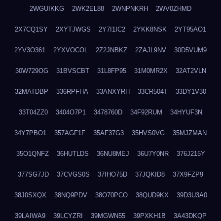
2WGUIKKG
2WK2EL88
2WNPNKRH
2WV0ZHMD
2X7CQ1SY
2XYTJWGS
2Y7I1IC2
2YKK8NSK
2YT95AO1
2YV3O361
2YXVOCOL
2Z2JNBKZ
2ZAJL9NV
30D5VUM9
30W729OG
31BVSCBT
31L8FP95
31M0MR2X
32AT2VLN
32MATDBP
336RPFHA
33ANXYRH
33CR504T
33DY1V30
33T04ZZ0
3404O7P1
3478760D
34F92RUM
34HYUF3N
34Y7PBO1
357AGF1F
35AF37G3
35HVS0VG
35MJZMAN
35O1QNFZ
36HUTLDS
36NU8MEJ
36U7Y0NR
376J215Y
377SG7JD
37CVGS0S
37IHO75D
37JQKID8
37X9FZP9
38J0SXQX
38NQ9PDV
38O70PCO
38QUD9KX
39D3U3A0
39LAIWA9
39LCYZRI
39MGWN55
39PXKH1B
3A43DKQP