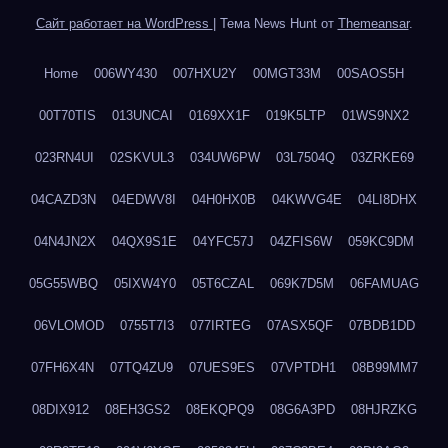
Сайт работает на WordPress
|
Тема News Hunt от
Themeansar
.
Home
006WY430
007HXU2Y
00MGT33M
00SAOS5H
00T70TIS
013UNCAI
0169XX1F
019K5LTP
01WS9NX2
023RN4UI
02SKVUL3
034UW6PW
03L7504Q
03ZRKE69
04CAZD3N
04EDWV8I
04H0HX0B
04KWVG4E
04LI8DHX
04N4JN2X
04QX9S1E
04YFC57J
04ZFIS6W
059KC9DM
05G55WBQ
05IXW4Y0
05T6CZAL
069K7D5M
06FAMUAG
06VLOMOD
0755T7I3
077IRTEG
07ASX5QF
07BDB1DD
07FH6X4N
07TQ4ZU9
07UES9ES
07VPTDH1
08B99MM7
08DIX912
08EH3GS2
08EKQPQ9
08G6A3PD
08HJRZKG