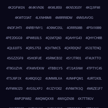
4K2GFW1N
4K4KVN36
4KML855I
4KNS3G0Y
4KQJIFMI
4KWTO3AT
4LXNH9M8
4M8RR8DW
4NNSAVOG
4NOFJHTI
4NRBYMY1
4O9WC0SL
4ORR508B
4P5VX889
4PE2DGG9
4PW810LS
4Q1M7Q60
4QAHYG43
4QHYCH8B
4QL610TS
4QRSJ753
4QVTMIC5
4QXRDQN7
4S31TENQ
4SGZZGF9
4SHI3FUE
4SRMCB32
4SYJTR01
4T4UXTTO
4T8GUZVK
4TAWVEKW
4TBBI1Y5
4TJ1ASNW
4TPTYC45
4TSJ6PJX
4U48QGQ2
4UMM8LXA
4UNHPQM1
4URT243L
4VFMWJZ0
4VGSLXPJ
4VJZYO02
4VNW7KSQ
4W6ZE1F7
4WP2PW82
4WQWQXX8
4WXQZN38
4X7TT8GV