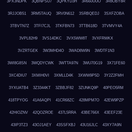
3PX3NDPK
3QBNPSU7
3QPKYD3H
3R660UUO
3R8OBY8R
3RJJOB51
3RM5TAUQ
3RV0N612
3SRBQEDJ
3SXFZOBA
3TBVTN7Z
3TFI7CJL
3TKFBN73
3TTB618D
3TVMVY4A
3VPL82H9
3VS14DKC
3VX5WW8T
3VXFRWKX
3VZRTGEK
3W3MHD4O
3WAD8W9N
3WDTF1N3
3WI8G8SN
3WQDYCWK
3WTTA97N
3WU70G19
3X71FE60
3XC4DIU7
3XMIH0VI
3XMLLD4K
3XWW9P5D
3Y2Z2FMH
3YXUATB4
3Z3344KT
3ZBBJF82
3ZUNKQ9P
40PEO5RM
418TPYOG
41A6AQPI
41CR68ZC
428MPM7O
42EW9PZP
42HIOZNV
42QOZROE
437L5RRA
43BE766X
43EEF23E
43IP3TZ3
43OJ1AEY
43SSFXBJ
43U16JLC
43XY7A9N