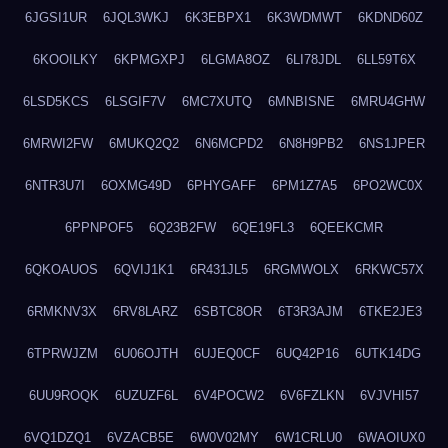
6JGSI1UR
6JQL3WKJ
6K3EBPX1
6K3WDMWT
6KDND60Z
6KOOILKY
6KPMGXPJ
6LGMA8OZ
6LI78JDL
6LL59T6X
6LSD5KCS
6LSGIF7V
6MC7XUTQ
6MNBISNE
6MRU4GHW
6MRWI2FW
6MUKQ2Q2
6N6MCPD2
6N8H9PB2
6NS1JPER
6NTR3U7I
6OXMG49D
6PHYGAFF
6PM1Z7A5
6PO2WC0X
6PPNPOF5
6Q23B2FW
6QE19FL3
6QEEKCMR
6QKOAUOS
6QVIJ1K1
6R431JL5
6RGMWOLX
6RKWC57X
6RMKNV3X
6RV8LARZ
6SBTC8OR
6T3R3AJM
6TKE2JE3
6TPRWJZM
6U06OJTH
6UJEQ0CF
6UQ42P16
6UTK14DG
6UU9ROQK
6UZUZF6L
6V4POCW2
6V6FZLKN
6VJVHI57
6VQ1DZQ1
6VZACB5E
6W0V02MY
6W1CRLU0
6WAOIUX0