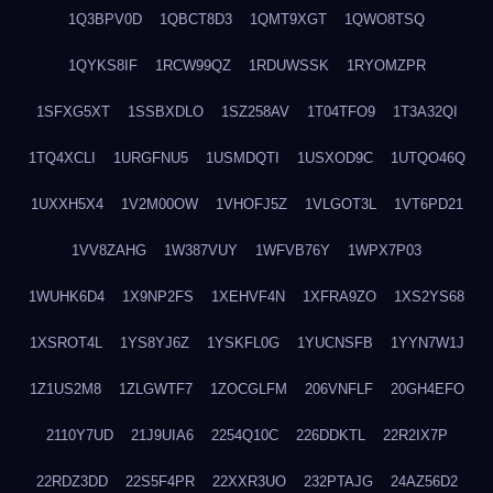
1Q3BPV0D
1QBCT8D3
1QMT9XGT
1QWO8TSQ
1QYKS8IF
1RCW99QZ
1RDUWSSK
1RYOMZPR
1SFXG5XT
1SSBXDLO
1SZ258AV
1T04TFO9
1T3A32QI
1TQ4XCLI
1URGFNU5
1USMDQTI
1USXOD9C
1UTQO46Q
1UXXH5X4
1V2M00OW
1VHOFJ5Z
1VLGOT3L
1VT6PD21
1VV8ZAHG
1W387VUY
1WFVB76Y
1WPX7P03
1WUHK6D4
1X9NP2FS
1XEHVF4N
1XFRA9ZO
1XS2YS68
1XSROT4L
1YS8YJ6Z
1YSKFL0G
1YUCNSFB
1YYN7W1J
1Z1US2M8
1ZLGWTF7
1ZOCGLFM
206VNFLF
20GH4EFO
2110Y7UD
21J9UIA6
2254Q10C
226DDKTL
22R2IX7P
22RDZ3DD
22S5F4PR
22XXR3UO
232PTAJG
24AZ56D2