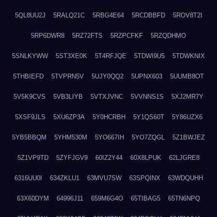
5QL8UU2J
5RALQ21C
5RBG4E64
5RCDBBFD
5ROV8T2I
5RP6DWR8
5RZ72FTS
5RZPCFKF
5RZQDHMO
5SNLKYWW
5ST3XE0K
5T4RFJQE
5TDWI9U5
5TDWKNIX
5THBIEFD
5TVPRN5V
5UJY0QQ2
5UPNX603
5UUMB8OT
5V5K9CVS
5VB3LIYB
5VTXJVNC
5VVNNS1S
5XJ2MR7Y
5XSF9JLS
5XU6ZP3A
5Y0HCRBH
5Y1QS60T
5Y86UZX6
5YB5BBQM
5YHM530M
5YO667IH
5YO7ZQGL
5Z1BWJEZ
5Z1VP9TD
5ZYFJGV9
60IZ2Y44
60X8LPUK
62LJGRE8
6316UU0I
634ZKLU1
63MVU7SW
63SPQINX
63WDQUHH
63X60DYM
64996J11
659M6G4O
65TIBAG5
65TN6NPQ