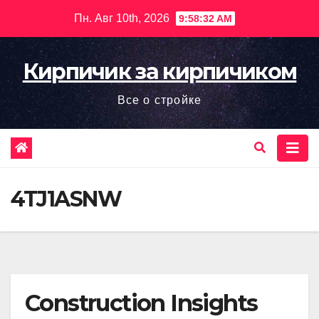
Перейти
Пн. Авг 10th, 2026
9:58:33 AM
к
содержимому
Кирпичик за кирпичиком
Все о стройке
4TJ1ASNW
Construction Insights