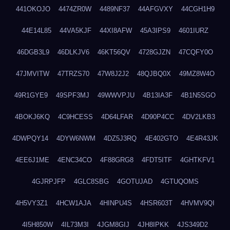
441OKOJO
4474ZR0W
4489NF37
44AFGVXY
44CGH1H9
44E14L85
44VA5KJF
44XI8AFW
45A3IPS9
4601IURZ
46DGB3L9
46DLKJV6
46KT56QV
4728GJZN
47CQFY0O
47JMVITW
47TRZS70
47W8J2J2
48QJBQ0X
49MZ8W4O
49R1GYE9
49SPF3MJ
49WWVPJU
4B13IA3F
4B1N5SGO
4BOKJ6KQ
4C9HCESS
4D64LFAR
4D90P4CC
4DV2LKB3
4DWPQY14
4DYW6NWM
4DZ5J3RQ
4E402GTO
4E4R43JK
4EE6J1ME
4ENC34CO
4F88GRG8
4FDT5ITF
4GHTKFV1
4GJRPJFP
4GLC8SBG
4GOTUJAD
4GTUQOMS
4H5VY3Z1
4HCW1AJA
4HINPU4S
4HSR603T
4HVMV9QI
4I5H850W
4IL73M3I
4JGM8GIJ
4JH8IPKK
4JS349D2