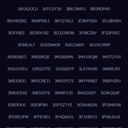
3AGNJUCU
3ATCGY3X
3BKC9MX3
3BORDPAR
3BVH0QRQ
3BWP93L1
3BYQ70GJ
3C9KPDQV
3CL4BSMV
3EIFINEE
3EORXV8Z
3EQ3JWOM
3F09CZ9V
3F1DPDSC
3F84EALY
3GGDN4OR
3GKCN4NY
3GVOCWRP
3H28UNEO
3H92RKQ0
3HG56NHN
3HHJ1KQM
3HSTLPXX
3HSUVSEU
3JRQV2TE
3JX0QDYF
3LXYAX0G
3M0R5J0Y
3ME42K9J
3MOCREJ1
3MX1P1T9
3MYP6NEF
3N0IPODU
3N8UCE6Q
3NE5SFF6
3NH0FX33
3NISGAEP
3O3KQQ4F
3OBDFAXI
3OE9P0KI
3OPSZTYE
3OSK46GW
3P20H0VW
3PEBEUPM
3PFEI4E1
3PHQ0AXL
3PJX8KV3
3PWL81U6