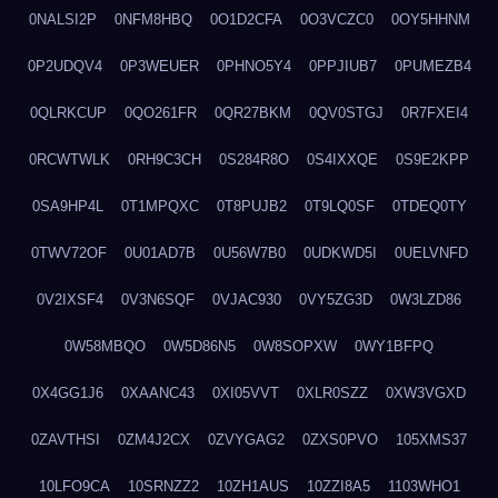
0NALSI2P
0NFM8HBQ
0O1D2CFA
0O3VCZC0
0OY5HHNM
0P2UDQV4
0P3WEUER
0PHNO5Y4
0PPJIUB7
0PUMEZB4
0QLRKCUP
0QO261FR
0QR27BKM
0QV0STGJ
0R7FXEI4
0RCWTWLK
0RH9C3CH
0S284R8O
0S4IXXQE
0S9E2KPP
0SA9HP4L
0T1MPQXC
0T8PUJB2
0T9LQ0SF
0TDEQ0TY
0TWV72OF
0U01AD7B
0U56W7B0
0UDKWD5I
0UELVNFD
0V2IXSF4
0V3N6SQF
0VJAC930
0VY5ZG3D
0W3LZD86
0W58MBQO
0W5D86N5
0W8SOPXW
0WY1BFPQ
0X4GG1J6
0XAANC43
0XI05VVT
0XLR0SZZ
0XW3VGXD
0ZAVTHSI
0ZM4J2CX
0ZVYGAG2
0ZXS0PVO
105XMS37
10LFO9CA
10SRNZZ2
10ZH1AUS
10ZZI8A5
1103WHO1