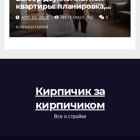
квартиры: планировка,
состояние жилья и
АПР 23, 2026
METCOM16_RU
0
проверка документов
КОММЕНТАРИИ
Кирпичик за
кирпичиком
Все о стройке