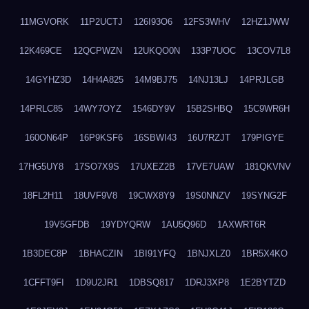
11MGVORK
11P2UCTJ
126I93O6
12FS3WHV
12HZ1JWW
12K469CE
12QCPWZN
12UKQO0N
133P7UOC
13COV7L8
14GYHZ3D
14H4A825
14M9BJ75
14NJ13LJ
14PRJLGB
14PRLC85
14WY7OYZ
1546DY9V
15B2SHBQ
15C9WR6H
160ON64P
16P9KSF6
16SBWI43
16U7RZJT
179PIGYE
17HG5UY8
17SO7X9S
17UXEZ2B
17VE7UAW
181QKVNV
18FL2H11
18UVF9V8
19CWX8Y9
19S0NNZV
19SYNG2F
19V5GFDB
19YDYQRW
1AU5Q96D
1AXWRT6R
1B3DEC8P
1BHACZIN
1BI91YFQ
1BNJXLZ0
1BR5X4KO
1CFFT9FI
1D9U2JR1
1DBSQ817
1DRJ3XP8
1E2BYTZD