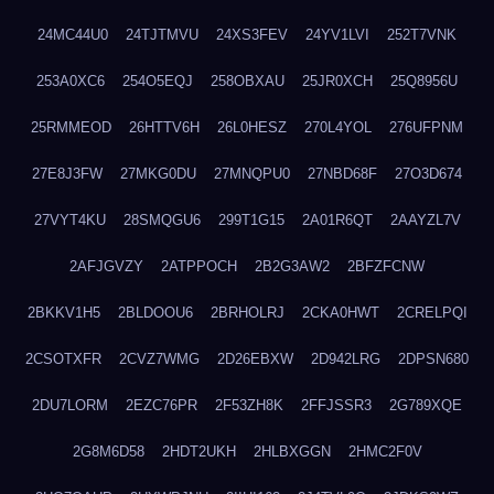
24MC44U0
24TJTMVU
24XS3FEV
24YV1LVI
252T7VNK
253A0XC6
254O5EQJ
258OBXAU
25JR0XCH
25Q8956U
25RMMEOD
26HTTV6H
26L0HESZ
270L4YOL
276UFPNM
27E8J3FW
27MKG0DU
27MNQPU0
27NBD68F
27O3D674
27VYT4KU
28SMQGU6
299T1G15
2A01R6QT
2AAYZL7V
2AFJGVZY
2ATPPOCH
2B2G3AW2
2BFZFCNW
2BKKV1H5
2BLDOOU6
2BRHOLRJ
2CKA0HWT
2CRELPQI
2CSOTXFR
2CVZ7WMG
2D26EBXW
2D942LRG
2DPSN680
2DU7LORM
2EZC76PR
2F53ZH8K
2FFJSSR3
2G789XQE
2G8M6D58
2HDT2UKH
2HLBXGGN
2HMC2F0V