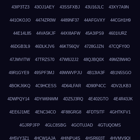
43IP3TZ3
43OJ1AEY
43SSFXBJ
43U16JLC
43XY7A9N
441OKOJO
4474ZR0W
4489NF37
44AFGVXY
44CGH1H9
44E14L85
44VA5KJF
44XI8AFW
45A3IPS9
4601IURZ
46DGB3L9
46DLKJV6
46KT56QV
4728GJZN
47CQFY0O
47JMVITW
47TRZS70
47W8J2J2
48QJBQ0X
49MZ8W4O
49R1GYE9
49SPF3MJ
49WWVPJU
4B13IA3F
4B1N5SGO
4BOKJ6KQ
4C9HCESS
4D64LFAR
4D90P4CC
4DV2LKB3
4DWPQY14
4DYW6NWM
4DZ5J3RQ
4E402GTO
4E4R43JK
4EE6J1ME
4ENC34CO
4F88GRG8
4FDT5ITF
4GHTKFV1
4GJRPJFP
4GLC8SBG
4GOTUJAD
4GTUQOMS
4H5VY3Z1
4HCW1AJA
4HINPU4S
4HSR603T
4HVMV9QI