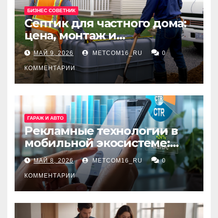
БИЗНЕС СОВЕТНИК
Септик для частного дома:
цена, монтаж и
организация автономной
МАЙ 9, 2026
METCOM16_RU
0
канализации
КОММЕНТАРИИ
ГАРАЖ И АВТО
Рекламные технологии в
мобильной экосистеме:
ключевые сервисы и
МАЙ 8, 2026
METCOM16_RU
0
принципы работы
КОММЕНТАРИИ