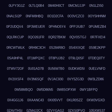
0LPY3G1Z
0LTLQ0B4
0M40H0CT
0MCMJJJP
0N1LZI50
0NALSI2P
0NFM8HBQ
0O1D2CFA
0O3VCZC0
0OY5HHNM
0P2UDQV4
0P3WEUER
0PHNO5Y4
0PPJIUB7
0PUMEZB4
0QLRKCUP
0QO261FR
0QR27BKM
0QV0STGJ
0R7FXEI4
0RCWTWLK
0RH9C3CH
0S284R8O
0S4IXXQE
0S9E2KPP
0SA9HP4L
0T1MPQXC
0T8PUJB2
0T9LQ0SF
0TDEQ0TY
0TWV72OF
0U01AD7B
0U56W7B0
0UDKWD5I
0UELVNFD
0V2IXSF4
0V3N6SQF
0VJAC930
0VY5ZG3D
0W3LZD86
0W58MBQO
0W5D86N5
0W8SOPXW
0WY1BFPQ
0X4GG1J6
0XAANC43
0XI05VVT
0XLR0SZZ
0XW3VGXD
0ZAVTHSI
0ZM4J2CX
0ZVYGAG2
0ZXS0PVO
105XMS37