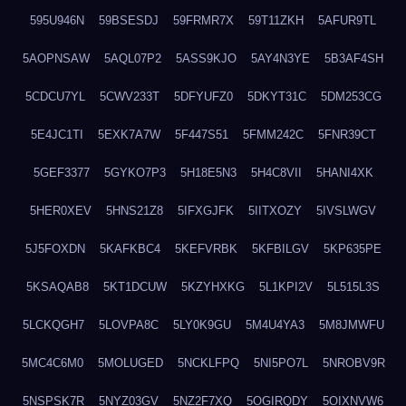
595U946N
59BSESDJ
59FRMR7X
59T11ZKH
5AFUR9TL
5AOPNSAW
5AQL07P2
5ASS9KJO
5AY4N3YE
5B3AF4SH
5CDCU7YL
5CWV233T
5DFYUFZ0
5DKYT31C
5DM253CG
5E4JC1TI
5EXK7A7W
5F447S51
5FMM242C
5FNR39CT
5GEF3377
5GYKO7P3
5H18E5N3
5H4C8VII
5HANI4XK
5HER0XEV
5HNS21Z8
5IFXGJFK
5IITXOZY
5IVSLWGV
5J5FOXDN
5KAFKBC4
5KEFVRBK
5KFBILGV
5KP635PE
5KSAQAB8
5KT1DCUW
5KZYHXKG
5L1KPI2V
5L515L3S
5LCKQGH7
5LOVPA8C
5LY0K9GU
5M4U4YA3
5M8JMWFU
5MC4C6M0
5MOLUGED
5NCKLFPQ
5NI5PO7L
5NROBV9R
5NSPSK7R
5NYZ03GV
5NZ2F7XQ
5OGIRQDY
5OIXNVW6