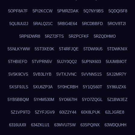
5OPF8A7F
5PI2KCCW
5PMRZDAK
5Q7NY9BS
5QDQI5F8
5QL8UU2J
5RALQ21C
5RBG4E64
5RCDBBFD
5ROV8T2I
5RP6DWR8
5RZ72FTS
5RZPCFKF
5RZQDHMO
5SNLKYWW
5ST3XE0K
5T4RFJQE
5TDWI9U5
5TDWKNIX
5THBIEFD
5TVPRN5V
5UJY0QQ2
5UPNX603
5UUMB8OT
5V5K9CVS
5VB3LIYB
5VTXJVNC
5VVNNS1S
5XJ2MR7Y
5XSF9JLS
5XU6ZP3A
5Y0HCRBH
5Y1QS60T
5Y86UZX6
5YB5BBQM
5YHM530M
5YO667IH
5YO7ZQGL
5Z1BWJEZ
5Z1VP9TD
5ZYFJGV9
60IZ2Y44
60X8LPUK
62LJGRE8
6316UU0I
634ZKLU1
63MVU7SW
63SPQINX
63WDQUHH