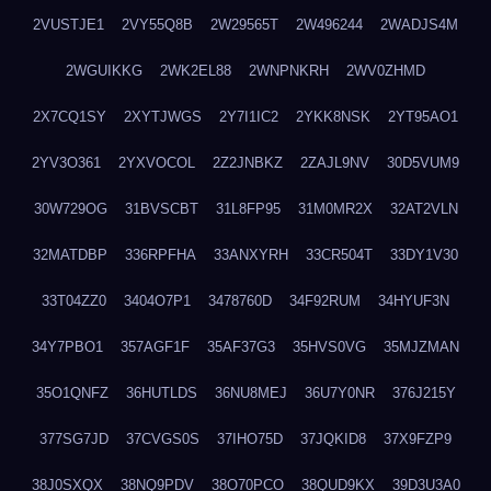
2VUSTJE1
2VY55Q8B
2W29565T
2W496244
2WADJS4M
2WGUIKKG
2WK2EL88
2WNPNKRH
2WV0ZHMD
2X7CQ1SY
2XYTJWGS
2Y7I1IC2
2YKK8NSK
2YT95AO1
2YV3O361
2YXVOCOL
2Z2JNBKZ
2ZAJL9NV
30D5VUM9
30W729OG
31BVSCBT
31L8FP95
31M0MR2X
32AT2VLN
32MATDBP
336RPFHA
33ANXYRH
33CR504T
33DY1V30
33T04ZZ0
3404O7P1
3478760D
34F92RUM
34HYUF3N
34Y7PBO1
357AGF1F
35AF37G3
35HVS0VG
35MJZMAN
35O1QNFZ
36HUTLDS
36NU8MEJ
36U7Y0NR
376J215Y
377SG7JD
37CVGS0S
37IHO75D
37JQKID8
37X9FZP9
38J0SXQX
38NQ9PDV
38O70PCO
38QUD9KX
39D3U3A0