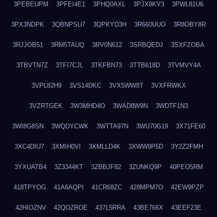
3PEBEUPM
3PFEI4E1
3PHQ0AXL
3PJX8KV3
3PWL81U6
3PX3NDPK
3QBNPSU7
3QPKYD3H
3R660UUO
3R8OBY8R
3RJJOB51
3RM5TAUQ
3RV0N612
3SRBQEDJ
3SXFZOBA
3TBVTN7Z
3TFI7CJL
3TKFBN73
3TTB618D
3TVMVY4A
3VPL82H9
3VS14DKC
3VX5WW8T
3VXFRWKX
3VZRTGEK
3W3MHD4O
3WAD8W9N
3WDTF1N3
3WI8G8SN
3WQDYCWK
3WTTA97N
3WU70G19
3X71FE60
3XC4DIU7
3XMIH0VI
3XMLLD4K
3XWW9P5D
3Y2Z2FMH
3YXUATB4
3Z3344KT
3ZBBJF82
3ZUNKQ9P
40PEO5RM
418TPYOG
41A6AQPI
41CR68ZC
428MPM7O
42EW9PZP
42HIOZNV
42QOZROE
437L5RRA
43BE766X
43EEF23E