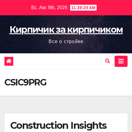
Перейти
Вс. Авг 9th, 2026
11:39:25 AM
к
содержимому
Кирпичик за кирпичиком
Все о стройке
CSIC9PRG
Construction Insights