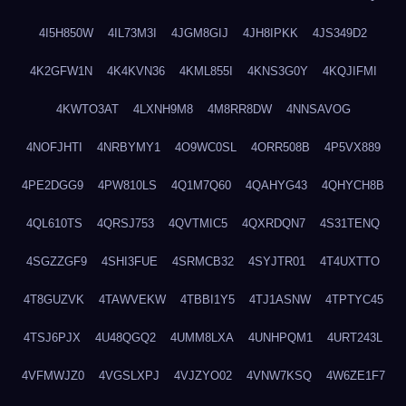
4I5H850W
4IL73M3I
4JGM8GIJ
4JH8IPKK
4JS349D2
4K2GFW1N
4K4KVN36
4KML855I
4KNS3G0Y
4KQJIFMI
4KWTO3AT
4LXNH9M8
4M8RR8DW
4NNSAVOG
4NOFJHTI
4NRBYMY1
4O9WC0SL
4ORR508B
4P5VX889
4PE2DGG9
4PW810LS
4Q1M7Q60
4QAHYG43
4QHYCH8B
4QL610TS
4QRSJ753
4QVTMIC5
4QXRDQN7
4S31TENQ
4SGZZGF9
4SHI3FUE
4SRMCB32
4SYJTR01
4T4UXTTO
4T8GUZVK
4TAWVEKW
4TBBI1Y5
4TJ1ASNW
4TPTYC45
4TSJ6PJX
4U48QGQ2
4UMM8LXA
4UNHPQM1
4URT243L
4VFMWJZ0
4VGSLXPJ
4VJZYO02
4VNW7KSQ
4W6ZE1F7