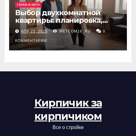
ГАРАЖ И АВТО
Выбор двухкомнатной
квартиры: планировка,
состояние жилья и
АПР 23, 2026
METCOM16_RU
0
проверка документов
КОММЕНТАРИИ
Кирпичик за
кирпичиком
Все о стройке