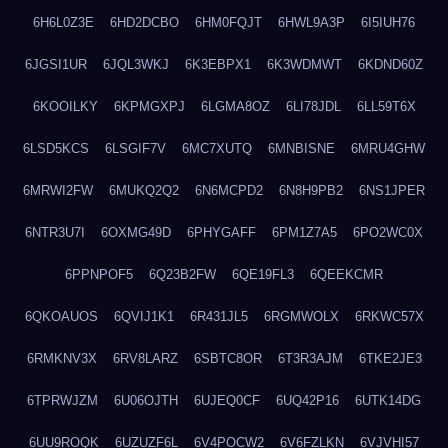
6H6L0Z3E
6HD2DCBO
6HM0FQJT
6HWL9A3P
6I5IUH76
6JGSI1UR
6JQL3WKJ
6K3EBPX1
6K3WDMWT
6KDND60Z
6KOOILKY
6KPMGXPJ
6LGMA8OZ
6LI78JDL
6LL59T6X
6LSD5KCS
6LSGIF7V
6MC7XUTQ
6MNBISNE
6MRU4GHW
6MRWI2FW
6MUKQ2Q2
6N6MCPD2
6N8H9PB2
6NS1JPER
6NTR3U7I
6OXMG49D
6PHYGAFF
6PM1Z7A5
6PO2WC0X
6PPNPOF5
6Q23B2FW
6QE19FL3
6QEEKCMR
6QKOAUOS
6QVIJ1K1
6R431JL5
6RGMWOLX
6RKWC57X
6RMKNV3X
6RV8LARZ
6SBTC8OR
6T3R3AJM
6TKE2JE3
6TPRWJZM
6U06OJTH
6UJEQ0CF
6UQ42P16
6UTK14DG
6UU9ROQK
6UZUZF6L
6V4POCW2
6V6FZLKN
6VJVHI57