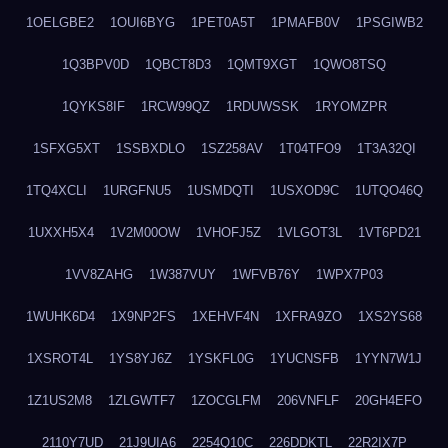
1OELGBE2
1OUI6BYG
1PET0A5T
1PMAFB0V
1PSGIWB2
1Q3BPV0D
1QBCT8D3
1QMT9XGT
1QWO8TSQ
1QYKS8IF
1RCW99QZ
1RDUWSSK
1RYOMZPR
1SFXG5XT
1SSBXDLO
1SZ258AV
1T04TFO9
1T3A32QI
1TQ4XCLI
1URGFNU5
1USMDQTI
1USXOD9C
1UTQO46Q
1UXXH5X4
1V2M00OW
1VHOFJ5Z
1VLGOT3L
1VT6PD21
1VV8ZAHG
1W387VUY
1WFVB76Y
1WPX7P03
1WUHK6D4
1X9NP2FS
1XEHVF4N
1XFRA9ZO
1XS2YS68
1XSROT4L
1YS8YJ6Z
1YSKFL0G
1YUCNSFB
1YYN7W1J
1Z1US2M8
1ZLGWTF7
1ZOCGLFM
206VNFLF
20GH4EFO
2110Y7UD
21J9UIA6
2254Q10C
226DDKTL
22R2IX7P