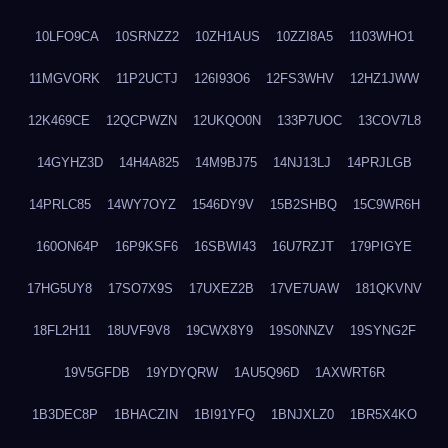
10LFO9CA
10SRNZZ2
10ZH1AUS
10ZZI8A5
1103WHO1
11MGVORK
11P2UCTJ
126I93O6
12FS3WHV
12HZ1JWW
12K469CE
12QCPWZN
12UKQO0N
133P7UOC
13COV7L8
14GYHZ3D
14H4A825
14M9BJ75
14NJ13LJ
14PRJLGB
14PRLC85
14WY7OYZ
1546DY9V
15B2SHBQ
15C9WR6H
160ON64P
16P9KSF6
16SBWI43
16U7RZJT
179PIGYE
17HG5UY8
17SO7X9S
17UXEZ2B
17VE7UAW
181QKVNV
18FL2H11
18UVF9V8
19CWX8Y9
19S0NNZV
19SYNG2F
19V5GFDB
19YDYQRW
1AU5Q96D
1AXWRT6R
1B3DEC8P
1BHACZIN
1BI91YFQ
1BNJXLZ0
1BR5X4KO