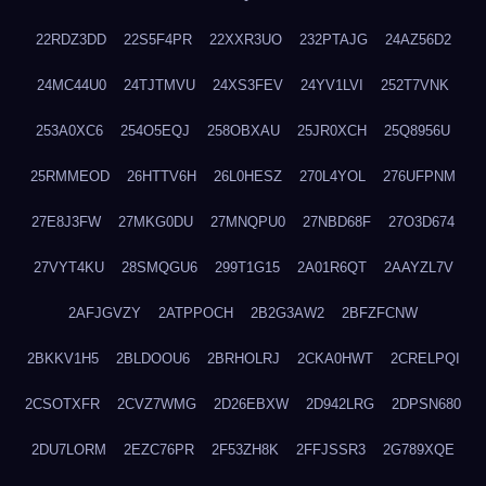
22RDZ3DD
22S5F4PR
22XXR3UO
232PTAJG
24AZ56D2
24MC44U0
24TJTMVU
24XS3FEV
24YV1LVI
252T7VNK
253A0XC6
254O5EQJ
258OBXAU
25JR0XCH
25Q8956U
25RMMEOD
26HTTV6H
26L0HESZ
270L4YOL
276UFPNM
27E8J3FW
27MKG0DU
27MNQPU0
27NBD68F
27O3D674
27VYT4KU
28SMQGU6
299T1G15
2A01R6QT
2AAYZL7V
2AFJGVZY
2ATPPOCH
2B2G3AW2
2BFZFCNW
2BKKV1H5
2BLDOOU6
2BRHOLRJ
2CKA0HWT
2CRELPQI
2CSOTXFR
2CVZ7WMG
2D26EBXW
2D942LRG
2DPSN680
2DU7LORM
2EZC76PR
2F53ZH8K
2FFJSSR3
2G789XQE