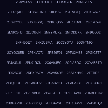
2G8M6D58
2HDT2UKH
2HLBXGGN
2HMC2F0V
2HO7QAUP
2HYWPJNU
2IIHI162
2J4TVL9Q
2JDKS9WZ
2JG4QYDE
2JSJLGSQ
2KKCIQS5
2KL1TDVU
2LCI7CW6
2LN9C5H3
2LVOI55N
2M7YMERZ
2MIQDBKK
2N165DB2
2NFH8OET
2NXDJSMA
2OC6YQYJ
2ODHTNIQ
2OYOC8EB
2P5KVO7J
2PB26F91
2PFU2MB3
2PGICZT7
2PJA33U1
2PK01RCU
2Q6V9UEG
2QFIABDG
2QYABSTR
2R02B74P
2RPXRAZM
2SAV54DE
2SS1XHM0
2T0TIR21
2T4QFIOC
2T8M8OOV
2TGAD2ZO
2TMUAAY5
2TOT3HO1
2TT1JPJ0
2TVCNBU8
2TWC2CET
2U1JCAWR
2UABCBNW
2UBGKVBI
2UFYK23Q
2UHBAVSU
2UT1DWVT
2VA5KTQ4