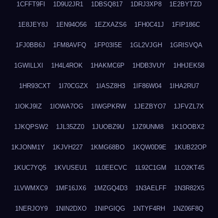
1CFFT9FI
1D9U2JR1
1DBSQ817
1DRJ3XP8
1E2BYTZD
1E8JEY8J
1EN94O56
1EZXAZS6
1FH0C41J
1FIP186C
1FJ0BB6J
1FM8AVFQ
1FP03I5E
1GL2VJGH
1GRISVQA
1GWILLXI
1H4L4ROK
1HAKMC6P
1HDB3VUY
1HHJEK58
1HR93CXT
1I70CGZX
1IASZ8H3
1IF86W04
1IHA2RU7
1IOKJ9IZ
1IOWA7OG
1IWGPKRW
1JEZBYO7
1JFVZL7X
1JKQPSW2
1JL35ZZ0
1JUOBZ9U
1JZ9UNM8
1K1OOBX2
1KJONM1Y
1KJVH227
1KMG68BO
1KQW0D9E
1KUB22OP
1KUC7YQ5
1KVUSEU1
1L0EECVC
1L92C1GM
1LO2KT45
1LVWMXC9
1MF16JX6
1MZGQ4D3
1N3AELFF
1N3R82X5
1NERJOY9
1NIN2DXO
1NIPGIQG
1NTYF4RH
1NZ06F8Q