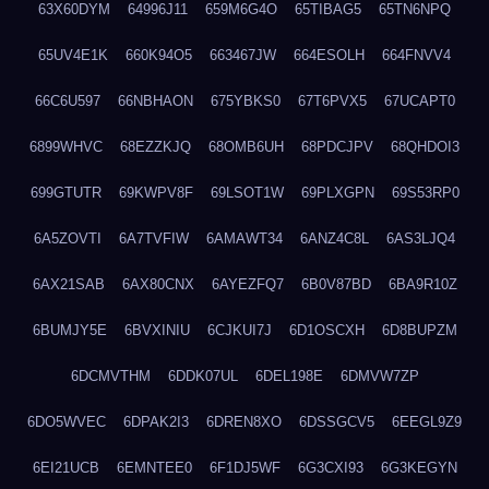
63X60DYM
64996J11
659M6G4O
65TIBAG5
65TN6NPQ
65UV4E1K
660K94O5
663467JW
664ESOLH
664FNVV4
66C6U597
66NBHAON
675YBKS0
67T6PVX5
67UCAPT0
6899WHVC
68EZZKJQ
68OMB6UH
68PDCJPV
68QHDOI3
699GTUTR
69KWPV8F
69LSOT1W
69PLXGPN
69S53RP0
6A5ZOVTI
6A7TVFIW
6AMAWT34
6ANZ4C8L
6AS3LJQ4
6AX21SAB
6AX80CNX
6AYEZFQ7
6B0V87BD
6BA9R10Z
6BUMJY5E
6BVXINIU
6CJKUI7J
6D1OSCXH
6D8BUPZM
6DCMVTHM
6DDK07UL
6DEL198E
6DMVW7ZP
6DO5WVEC
6DPAK2I3
6DREN8XO
6DSSGCV5
6EEGL9Z9
6EI21UCB
6EMNTEE0
6F1DJ5WF
6G3CXI93
6G3KEGYN