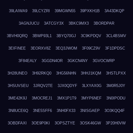
39LAIWA9
39LCYZRI
39MGWN55
39PXKH1B
3A43DKQP
3AGNJUCU
3ATCGY3X
3BKC9MX3
3BORDPAR
3BVH0QRQ
3BWP93L1
3BYQ70GJ
3C9KPDQV
3CL4BSMV
3EIFINEE
3EORXV8Z
3EQ3JWOM
3F09CZ9V
3F1DPDSC
3F84EALY
3GGDN4OR
3GKCN4NY
3GVOCWRP
3H28UNEO
3H92RKQ0
3HG56NHN
3HHJ1KQM
3HSTLPXX
3HSUVSEU
3JRQV2TE
3JX0QDYF
3LXYAX0G
3M0R5J0Y
3ME42K9J
3MOCREJ1
3MX1P1T9
3MYP6NEF
3N0IPODU
3N8UCE6Q
3NE5SFF6
3NH0FX33
3NISGAEP
3O3KQQ4F
3OBDFAXI
3OE9P0KI
3OPSZTYE
3OSK46GW
3P20H0VW