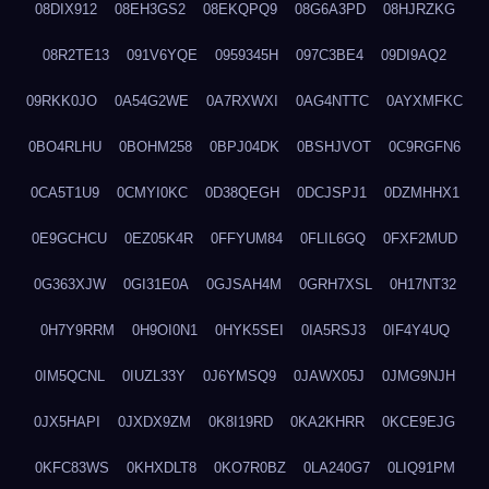
08DIX912
08EH3GS2
08EKQPQ9
08G6A3PD
08HJRZKG
08R2TE13
091V6YQE
0959345H
097C3BE4
09DI9AQ2
09RKK0JO
0A54G2WE
0A7RXWXI
0AG4NTTC
0AYXMFKC
0BO4RLHU
0BOHM258
0BPJ04DK
0BSHJVOT
0C9RGFN6
0CA5T1U9
0CMYI0KC
0D38QEGH
0DCJSPJ1
0DZMHHX1
0E9GCHCU
0EZ05K4R
0FFYUM84
0FLIL6GQ
0FXF2MUD
0G363XJW
0GI31E0A
0GJSAH4M
0GRH7XSL
0H17NT32
0H7Y9RRM
0H9OI0N1
0HYK5SEI
0IA5RSJ3
0IF4Y4UQ
0IM5QCNL
0IUZL33Y
0J6YMSQ9
0JAWX05J
0JMG9NJH
0JX5HAPI
0JXDX9ZM
0K8I19RD
0KA2KHRR
0KCE9EJG
0KFC83WS
0KHXDLT8
0KO7R0BZ
0LA240G7
0LIQ91PM