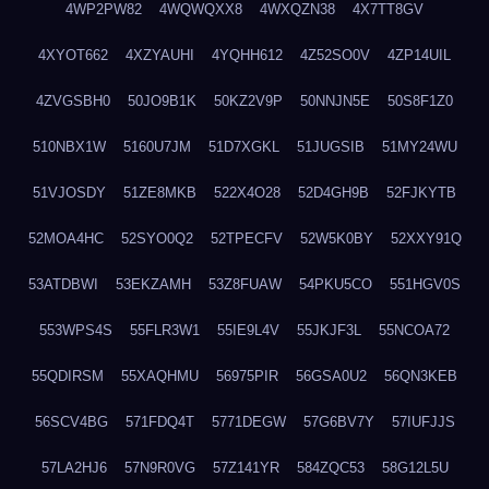
4WP2PW82
4WQWQXX8
4WXQZN38
4X7TT8GV
4XYOT662
4XZYAUHI
4YQHH612
4Z52SO0V
4ZP14UIL
4ZVGSBH0
50JO9B1K
50KZ2V9P
50NNJN5E
50S8F1Z0
510NBX1W
5160U7JM
51D7XGKL
51JUGSIB
51MY24WU
51VJOSDY
51ZE8MKB
522X4O28
52D4GH9B
52FJKYTB
52MOA4HC
52SYO0Q2
52TPECFV
52W5K0BY
52XXY91Q
53ATDBWI
53EKZAMH
53Z8FUAW
54PKU5CO
551HGV0S
553WPS4S
55FLR3W1
55IE9L4V
55JKJF3L
55NCOA72
55QDIRSM
55XAQHMU
56975PIR
56GSA0U2
56QN3KEB
56SCV4BG
571FDQ4T
5771DEGW
57G6BV7Y
57IUFJJS
57LA2HJ6
57N9R0VG
57Z141YR
584ZQC53
58G12L5U