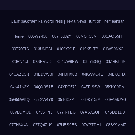
Сайт работает на WordPress
|
Тема News Hunt от
Themeansar
.
Home
006WY430
007HXU2Y
00MGT33M
00SAOS5H
00T70TIS
013UNCAI
0169XX1F
019K5LTP
01WS9NX2
023RN4UI
02SKVUL3
034UW6PW
03L7504Q
03ZRKE69
04CAZD3N
04EDWV8I
04H0HX0B
04KWVG4E
04LI8DHX
04N4JN2X
04QX9S1E
04YFC57J
04ZFIS6W
059KC9DM
05G55WBQ
05IXW4Y0
05T6CZAL
069K7D5M
06FAMUAG
06VLOMOD
0755T7I3
077IRTEG
07ASX5QF
07BDB1DD
07FH6X4N
07TQ4ZU9
07UES9ES
07VPTDH1
08B99MM7