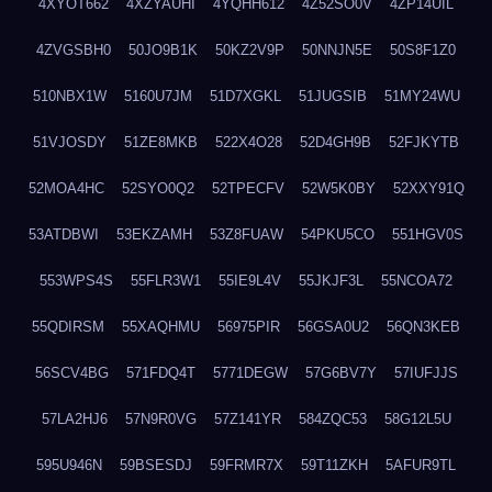
4XYOT662
4XZYAUHI
4YQHH612
4Z52SO0V
4ZP14UIL
4ZVGSBH0
50JO9B1K
50KZ2V9P
50NNJN5E
50S8F1Z0
510NBX1W
5160U7JM
51D7XGKL
51JUGSIB
51MY24WU
51VJOSDY
51ZE8MKB
522X4O28
52D4GH9B
52FJKYTB
52MOA4HC
52SYO0Q2
52TPECFV
52W5K0BY
52XXY91Q
53ATDBWI
53EKZAMH
53Z8FUAW
54PKU5CO
551HGV0S
553WPS4S
55FLR3W1
55IE9L4V
55JKJF3L
55NCOA72
55QDIRSM
55XAQHMU
56975PIR
56GSA0U2
56QN3KEB
56SCV4BG
571FDQ4T
5771DEGW
57G6BV7Y
57IUFJJS
57LA2HJ6
57N9R0VG
57Z141YR
584ZQC53
58G12L5U
595U946N
59BSESDJ
59FRMR7X
59T11ZKH
5AFUR9TL