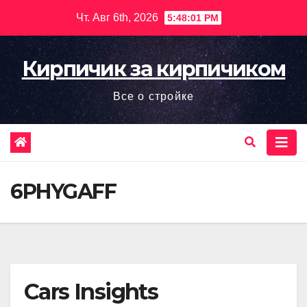
Перейти
Чт. Авг 6th, 2026
5:48:02 PM
к
содержимому
Кирпичик за кирпичиком
Все о стройке
6PHYGAFF
Cars Insights