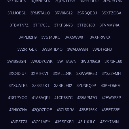
3PX3NDPK
3QBNPSU7
3QPKYD3H
3R660UUO
3R8OBY8R
3RJJOB51
3RM5TAUQ
3RV0N612
3SRBQEDJ
3SXFZOBA
3TBVTN7Z
3TFI7CJL
3TKFBN73
3TTB618D
3TVMVY4A
3VPL82H9
3VS14DKC
3VX5WW8T
3VXFRWKX
3VZRTGEK
3W3MHD4O
3WAD8W9N
3WDTF1N3
3WI8G8SN
3WQDYCWK
3WTTA97N
3WU70G19
3X71FE60
3XC4DIU7
3XMIH0VI
3XMLLD4K
3XWW9P5D
3Y2Z2FMH
3YXUATB4
3Z3344KT
3ZBBJF82
3ZUNKQ9P
40PEO5RM
418TPYOG
41A6AQPI
41CR68ZC
428MPM7O
42EW9PZP
42HIOZNV
42QOZROE
437L5RRA
43BE766X
43EEF23E
43IP3TZ3
43OJ1AEY
43SSFXBJ
43U16JLC
43XY7A9N