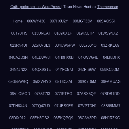
Сайт работает на WordPress
|
Тема News Hunt от
Themeansar
.
Home
006WY430
007HXU2Y
00MGT33M
00SAOS5H
00T70TIS
013UNCAI
0169XX1F
019K5LTP
01WS9NX2
023RN4UI
02SKVUL3
034UW6PW
03L7504Q
03ZRKE69
04CAZD3N
04EDWV8I
04H0HX0B
04KWVG4E
04LI8DHX
04N4JN2X
04QX9S1E
04YFC57J
04ZFIS6W
059KC9DM
05G55WBQ
05IXW4Y0
05T6CZAL
069K7D5M
06FAMUAG
06VLOMOD
0755T7I3
077IRTEG
07ASX5QF
07BDB1DD
07FH6X4N
07TQ4ZU9
07UES9ES
07VPTDH1
08B99MM7
08DIX912
08EH3GS2
08EKQPQ9
08G6A3PD
08HJRZKG