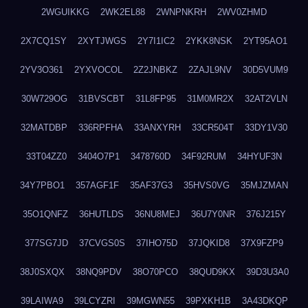
2WGUIKKG
2WK2EL88
2WNPNKRH
2WV0ZHMD
2X7CQ1SY
2XYTJWGS
2Y7I1IC2
2YKK8NSK
2YT95AO1
2YV3O361
2YXVOCOL
2Z2JNBKZ
2ZAJL9NV
30D5VUM9
30W729OG
31BVSCBT
31L8FP95
31M0MR2X
32AT2VLN
32MATDBP
336RPFHA
33ANXYRH
33CR504T
33DY1V30
33T04ZZ0
3404O7P1
3478760D
34F92RUM
34HYUF3N
34Y7PBO1
357AGF1F
35AF37G3
35HVS0VG
35MJZMAN
35O1QNFZ
36HUTLDS
36NU8MEJ
36U7Y0NR
376J215Y
377SG7JD
37CVGS0S
37IHO75D
37JQKID8
37X9FZP9
38J0SXQX
38NQ9PDV
38O70PCO
38QUD9KX
39D3U3A0
39LAIWA9
39LCYZRI
39MGWN55
39PXKH1B
3A43DKQP