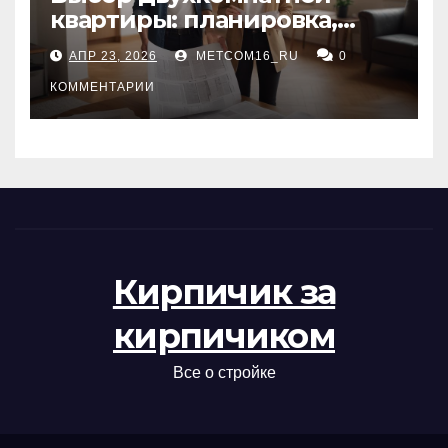
квартиры: планировка,
состояние жилья и
АПР 23, 2026
METCOM16_RU
0
проверка документов
КОММЕНТАРИИ
Кирпичик за
кирпичиком
Все о стройке