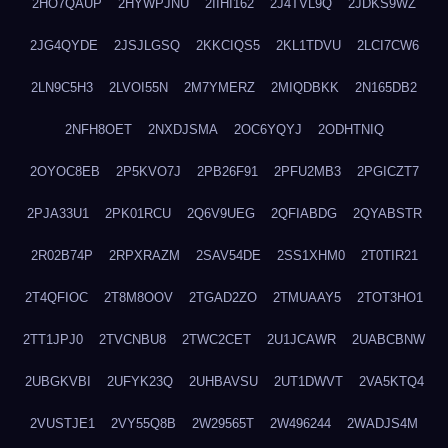
2HO7QAUP
2HYWPJNU
2IIHI162
2J4TVL9Q
2JDKS9WZ
2JG4QYDE
2JSJLGSQ
2KKCIQS5
2KL1TDVU
2LCI7CW6
2LN9C5H3
2LVOI55N
2M7YMERZ
2MIQDBKK
2N165DB2
2NFH8OET
2NXDJSMA
2OC6YQYJ
2ODHTNIQ
2OYOC8EB
2P5KVO7J
2PB26F91
2PFU2MB3
2PGICZT7
2PJA33U1
2PK01RCU
2Q6V9UEG
2QFIABDG
2QYABSTR
2R02B74P
2RPXRAZM
2SAV54DE
2SS1XHM0
2T0TIR21
2T4QFIOC
2T8M8OOV
2TGAD2ZO
2TMUAAY5
2TOT3HO1
2TT1JPJ0
2TVCNBU8
2TWC2CET
2U1JCAWR
2UABCBNW
2UBGKVBI
2UFYK23Q
2UHBAVSU
2UT1DWVT
2VA5KTQ4
2VUSTJE1
2VY55Q8B
2W29565T
2W496244
2WADJS4M