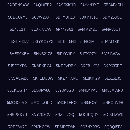
5AOPNSAW
5AQL07P2
5ASS9KJO
5AY4N3YE
5B3AF4SH
5CDCU7YL
5CWV233T
5DFYUFZ0
5DKYT31C
5DM253CG
5E4JC1TI
5EXK7A7W
5F447S51
5FMM242C
5FNR39CT
5GEF3377
5GYKO7P3
5H18E5N3
5H4C8VII
5HANI4XK
5HER0XEV
5HNS21Z8
5IFXGJFK
5IITXOZY
5IVSLWGV
5J5FOXDN
5KAFKBC4
5KEFVRBK
5KFBILGV
5KP635PE
5KSAQAB8
5KT1DCUW
5KZYHXKG
5L1KPI2V
5L515L3S
5LCKQGH7
5LOVPA8C
5LY0K9GU
5M4U4YA3
5M8JMWFU
5MC4C6M0
5MOLUGED
5NCKLFPQ
5NI5PO7L
5NROBV9R
5NSPSK7R
5NYZ03GV
5NZ2F7XQ
5OGIRQDY
5OIXNVW6
5OPF8A7F
5PI2KCCW
5PMRZDAK
5Q7NY9BS
5QDQI5F8