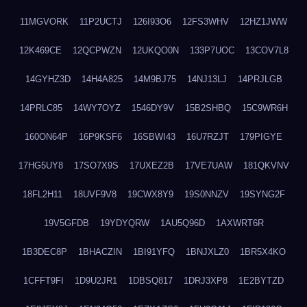
11MGVORK
11P2UCTJ
126I93O6
12FS3WHV
12HZ1JWW
12K469CE
12QCPWZN
12UKQO0N
133P7UOC
13COV7L8
14GYHZ3D
14H4A825
14M9BJ75
14NJ13LJ
14PRJLGB
14PRLC85
14WY7OYZ
1546DY9V
15B2SHBQ
15C9WR6H
160ON64P
16P9KSF6
16SBWI43
16U7RZJT
179PIGYE
17HG5UY8
17SO7X9S
17UXEZ2B
17VE7UAW
181QKVNV
18FL2H11
18UVF9V8
19CWX8Y9
19S0NNZV
19SYNG2F
19V5GFDB
19YDYQRW
1AU5Q96D
1AXWRT6R
1B3DEC8P
1BHACZIN
1BI91YFQ
1BNJXLZ0
1BR5X4KO
1CFFT9FI
1D9U2JR1
1DBSQ817
1DRJ3XP8
1E2BYTZD