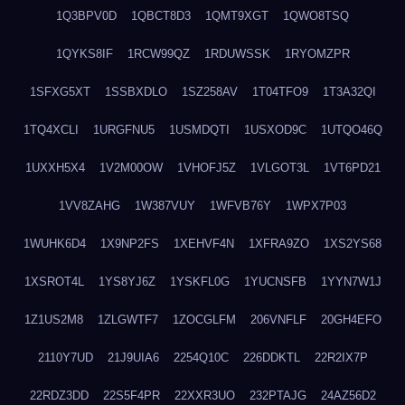
1Q3BPV0D
1QBCT8D3
1QMT9XGT
1QWO8TSQ
1QYKS8IF
1RCW99QZ
1RDUWSSK
1RYOMZPR
1SFXG5XT
1SSBXDLO
1SZ258AV
1T04TFO9
1T3A32QI
1TQ4XCLI
1URGFNU5
1USMDQTI
1USXOD9C
1UTQO46Q
1UXXH5X4
1V2M00OW
1VHOFJ5Z
1VLGOT3L
1VT6PD21
1VV8ZAHG
1W387VUY
1WFVB76Y
1WPX7P03
1WUHK6D4
1X9NP2FS
1XEHVF4N
1XFRA9ZO
1XS2YS68
1XSROT4L
1YS8YJ6Z
1YSKFL0G
1YUCNSFB
1YYN7W1J
1Z1US2M8
1ZLGWTF7
1ZOCGLFM
206VNFLF
20GH4EFO
2110Y7UD
21J9UIA6
2254Q10C
226DDKTL
22R2IX7P
22RDZ3DD
22S5F4PR
22XXR3UO
232PTAJG
24AZ56D2