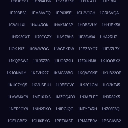
1E8JEY8J
1EN94O56
1EZXAZS6
1FH0C41J
1FIP186C
1FJ0BB6J
1FM8AVFQ
1FP03I5E
1GL2VJGH
1GRISVQA
1GWILLXI
1H4L4ROK
1HAKMC6P
1HDB3VUY
1HHJEK58
1HR93CXT
1I70CGZX
1IASZ8H3
1IF86W04
1IHA2RU7
1IOKJ9IZ
1IOWA7OG
1IWGPKRW
1JEZBYO7
1JFVZL7X
1JKQPSW2
1JL35ZZ0
1JUOBZ9U
1JZ9UNM8
1K1OOBX2
1KJONM1Y
1KJVH227
1KMG68BO
1KQW0D9E
1KUB22OP
1KUC7YQ5
1KVUSEU1
1L0EECVC
1L92C1GM
1LO2KT45
1LVWMXC9
1MF16JX6
1MZGQ4D3
1N3AELFF
1N3R82X5
1NERJOY9
1NIN2DXO
1NIPGIQG
1NTYF4RH
1NZ06F8Q
1OELGBE2
1OUI6BYG
1PET0A5T
1PMAFB0V
1PSGIWB2