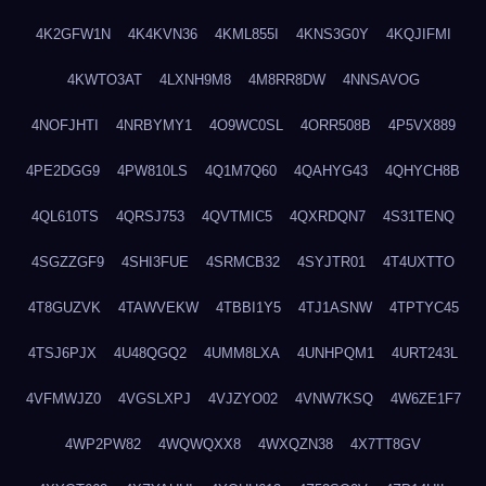
4K2GFW1N
4K4KVN36
4KML855I
4KNS3G0Y
4KQJIFMI
4KWTO3AT
4LXNH9M8
4M8RR8DW
4NNSAVOG
4NOFJHTI
4NRBYMY1
4O9WC0SL
4ORR508B
4P5VX889
4PE2DGG9
4PW810LS
4Q1M7Q60
4QAHYG43
4QHYCH8B
4QL610TS
4QRSJ753
4QVTMIC5
4QXRDQN7
4S31TENQ
4SGZZGF9
4SHI3FUE
4SRMCB32
4SYJTR01
4T4UXTTO
4T8GUZVK
4TAWVEKW
4TBBI1Y5
4TJ1ASNW
4TPTYC45
4TSJ6PJX
4U48QGQ2
4UMM8LXA
4UNHPQM1
4URT243L
4VFMWJZ0
4VGSLXPJ
4VJZYO02
4VNW7KSQ
4W6ZE1F7
4WP2PW82
4WQWQXX8
4WXQZN38
4X7TT8GV