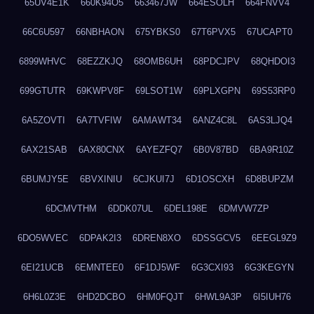
65UV4E1K
660K94O5
663467JW
664ESOLH
664FNVV4
66C6U597
66NBHAON
675YBKS0
67T6PVX5
67UCAPT0
6899WHVC
68EZZKJQ
68OMB6UH
68PDCJPV
68QHDOI3
699GTUTR
69KWPV8F
69LSOT1W
69PLXGPN
69S53RP0
6A5ZOVTI
6A7TVFIW
6AMAWT34
6ANZ4C8L
6AS3LJQ4
6AX21SAB
6AX80CNX
6AYEZFQ7
6B0V87BD
6BA9R10Z
6BUMJY5E
6BVXINIU
6CJKUI7J
6D1OSCXH
6D8BUPZM
6DCMVTHM
6DDK07UL
6DEL198E
6DMVW7ZP
6DO5WVEC
6DPAK2I3
6DREN8XO
6DSSGCV5
6EEGL9Z9
6EI21UCB
6EMNTEE0
6F1DJ5WF
6G3CXI93
6G3KEGYN
6H6L0Z3E
6HD2DCBO
6HM0FQJT
6HWL9A3P
6I5IUH76