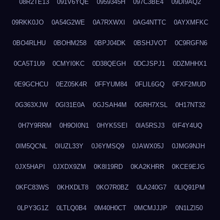
08R2TE13
091V6YQE
0959345H
097C3BE4
09DI9AQ2
09RKK0JO
0A54G2WE
0A7RXWXI
0AG4NTTC
0AYXMFKC
0BO4RLHU
0BOHM258
0BPJ04DK
0BSHJVOT
0C9RGFN6
0CA5T1U9
0CMYI0KC
0D38QEGH
0DCJSPJ1
0DZMHHX1
0E9GCHCU
0EZ05K4R
0FFYUM84
0FLIL6GQ
0FXF2MUD
0G363XJW
0GI31E0A
0GJSAH4M
0GRH7XSL
0H17NT32
0H7Y9RRM
0H9OI0N1
0HYK5SEI
0IA5RSJ3
0IF4Y4UQ
0IM5QCNL
0IUZL33Y
0J6YMSQ9
0JAWX05J
0JMG9NJH
0JX5HAPI
0JXDX9ZM
0K8I19RD
0KA2KHRR
0KCE9EJG
0KFC83WS
0KHXDLT8
0KO7R0BZ
0LA240G7
0LIQ91PM
0LPY3G1Z
0LTLQ0B4
0M40H0CT
0MCMJJJP
0N1LZI50