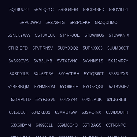
5QL8UU2J
5RALQ21C
5RBG4E64
5RCDBBFD
5ROV8T2I
5RP6DWR8
5RZ72FTS
5RZPCFKF
5RZQDHMO
5SNLKYWW
5ST3XE0K
5T4RFJQE
5TDWI9U5
5TDWKNIX
5THBIEFD
5TVPRN5V
5UJY0QQ2
5UPNX603
5UUMB8OT
5V5K9CVS
5VB3LIYB
5VTXJVNC
5VVNNS1S
5XJ2MR7Y
5XSF9JLS
5XU6ZP3A
5Y0HCRBH
5Y1QS60T
5Y86UZX6
5YB5BBQM
5YHM530M
5YO667IH
5YO7ZQGL
5Z1BWJEZ
5Z1VP9TD
5ZYFJGV9
60IZ2Y44
60X8LPUK
62LJGRE8
6316UU0I
634ZKLU1
63MVU7SW
63SPQINX
63WDQUHH
63X60DYM
64996J11
659M6G4O
65TIBAG5
65TN6NPQ