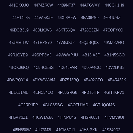
441OKOJO
4474ZR0W
4489NF37
44AFGVXY
44CGH1H9
44E14L85
44VA5KJF
44XI8AFW
45A3IPS9
4601IURZ
46DGB3L9
46DLKJV6
46KT56QV
4728GJZN
47CQFY0O
47JMVITW
47TRZS70
47W8J2J2
48QJBQ0X
49MZ8W4O
49R1GYE9
49SPF3MJ
49WWVPJU
4B13IA3F
4B1N5SGO
4BOKJ6KQ
4C9HCESS
4D64LFAR
4D90P4CC
4DV2LKB3
4DWPQY14
4DYW6NWM
4DZ5J3RQ
4E402GTO
4E4R43JK
4EE6J1ME
4ENC34CO
4F88GRG8
4FDT5ITF
4GHTKFV1
4GJRPJFP
4GLC8SBG
4GOTUJAD
4GTUQOMS
4H5VY3Z1
4HCW1AJA
4HINPU4S
4HSR603T
4HVMV9QI
4I5H850W
4IL73M3I
4JGM8GIJ
4JH8IPKK
4JS349D2