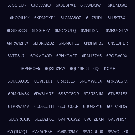
6JGSI1UR
6JQL3WKJ
6K3EBPX1
6K3WDMWT
6KDND60Z
6KOOILKY
6KPMGXPJ
6LGMA8OZ
6LI78JDL
6LL59T6X
6LSD5KCS
6LSGIF7V
6MC7XUTQ
6MNBISNE
6MRU4GHW
6MRWI2FW
6MUKQ2Q2
6N6MCPD2
6N8H9PB2
6NS1JPER
6NTR3U7I
6OXMG49D
6PHYGAFF
6PM1Z7A5
6PO2WC0X
6PPNPOF5
6Q23B2FW
6QE19FL3
6QEEKCMR
6QKOAUOS
6QVIJ1K1
6R431JL5
6RGMWOLX
6RKWC57X
6RMKNV3X
6RV8LARZ
6SBTC8OR
6T3R3AJM
6TKE2JE3
6TPRWJZM
6U06OJTH
6UJEQ0CF
6UQ42P16
6UTK14DG
6UU9ROQK
6UZUZF6L
6V4POCW2
6V6FZLKN
6VJVHI57
6VQ1DZQ1
6VZACB5E
6W0V02MY
6W1CRLU0
6WAOIUX0