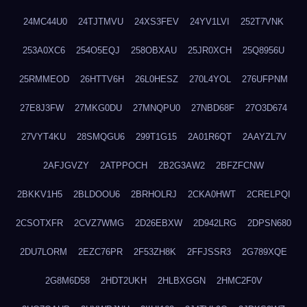
24MC44U0
24TJTMVU
24XS3FEV
24YV1LVI
252T7VNK
253A0XC6
254O5EQJ
258OBXAU
25JR0XCH
25Q8956U
25RMMEOD
26HTTV6H
26L0HESZ
270L4YOL
276UFPNM
27E8J3FW
27MKG0DU
27MNQPU0
27NBD68F
27O3D674
27VYT4KU
28SMQGU6
299T1G15
2A01R6QT
2AAYZL7V
2AFJGVZY
2ATPPOCH
2B2G3AW2
2BFZFCNW
2BKKV1H5
2BLDOOU6
2BRHOLRJ
2CKA0HWT
2CRELPQI
2CSOTXFR
2CVZ7WMG
2D26EBXW
2D942LRG
2DPSN680
2DU7LORM
2EZC76PR
2F53ZH8K
2FFJSSR3
2G789XQE
2G8M6D58
2HDT2UKH
2HLBXGGN
2HMC2F0V