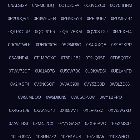
0NALSI2P
0NFM8HBQ
0O1D2CFA
0O3VCZC0
0OY5HHNM
0P2UDQV4
0P3WEUER
0PHNO5Y4
0PPJIUB7
0PUMEZB4
0QLRKCUP
0QO261FR
0QR27BKM
0QV0STGJ
0R7FXEI4
0RCWTWLK
0RH9C3CH
0S284R8O
0S4IXXQE
0S9E2KPP
0SA9HP4L
0T1MPQXC
0T8PUJB2
0T9LQ0SF
0TDEQ0TY
0TWV72OF
0U01AD7B
0U56W7B0
0UDKWD5I
0UELVNFD
0V2IXSF4
0V3N6SQF
0VJAC930
0VY5ZG3D
0W3LZD86
0W58MBQO
0W5D86N5
0W8SOPXW
0WY1BFPQ
0X4GG1J6
0XAANC43
0XI05VVT
0XLR0SZZ
0XW3VGXD
0ZAVTHSI
0ZM4J2CX
0ZVYGAG2
0ZXS0PVO
105XMS37
10LFO9CA
10SRNZZ2
10ZH1AUS
10ZZI8A5
1103WHO1