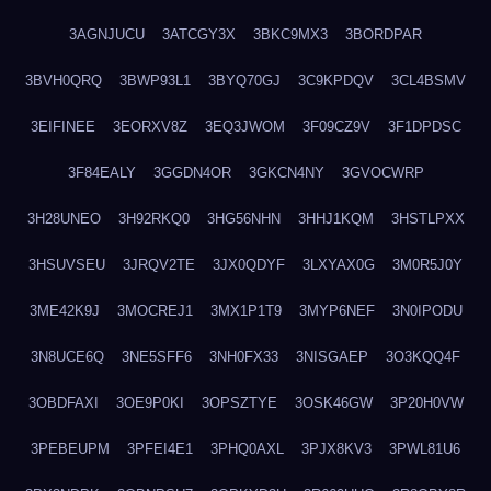
3AGNJUCU
3ATCGY3X
3BKC9MX3
3BORDPAR
3BVH0QRQ
3BWP93L1
3BYQ70GJ
3C9KPDQV
3CL4BSMV
3EIFINEE
3EORXV8Z
3EQ3JWOM
3F09CZ9V
3F1DPDSC
3F84EALY
3GGDN4OR
3GKCN4NY
3GVOCWRP
3H28UNEO
3H92RKQ0
3HG56NHN
3HHJ1KQM
3HSTLPXX
3HSUVSEU
3JRQV2TE
3JX0QDYF
3LXYAX0G
3M0R5J0Y
3ME42K9J
3MOCREJ1
3MX1P1T9
3MYP6NEF
3N0IPODU
3N8UCE6Q
3NE5SFF6
3NH0FX33
3NISGAEP
3O3KQQ4F
3OBDFAXI
3OE9P0KI
3OPSZTYE
3OSK46GW
3P20H0VW
3PEBEUPM
3PFEI4E1
3PHQ0AXL
3PJX8KV3
3PWL81U6