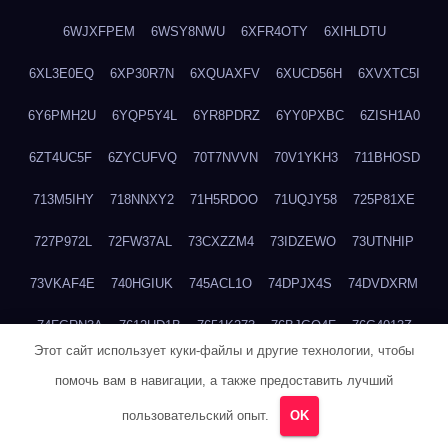
6WJXFPEM
6WSY8NWU
6XFR4OTY
6XIHLDTU
6XL3E0EQ
6XP30R7N
6XQUAXFV
6XUCD56H
6XVXTC5I
6Y6PMH2U
6YQP5Y4L
6YR8PDRZ
6YY0PXBC
6ZISH1A0
6ZT4UC5F
6ZYCUFVQ
70T7NVVN
70V1YKH3
711BHOSD
713M5IHY
718NNXY2
71H5RDOO
71UQJY58
725P81XE
727P972L
72FW37AL
73CXZZM4
73IDZEWO
73UTNHIP
73VKAF4E
740HGIUK
745ACL1O
74DPJX4S
74DVDXRM
74FGRN3A
7612HD1B
7651K273
76BJGQ4F
76G4013Z
Этот сайт использует куки-файлы и другие технологии, чтобы
76HU4CRK
76LLJI2Y
7777M27H
77BED9B2
77BGMMG4
помочь вам в навигации, а также предоставить лучший
77S55623
77TABW20
780FZHSV
78Q29S80
78XWEZ88
пользовательский опыт.
OK