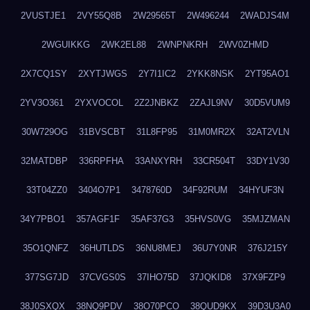
2VUSTJE1
2VY55Q8B
2W29565T
2W496244
2WADJS4M
2WGUIKKG
2WK2EL88
2WNPNKRH
2WV0ZHMD
2X7CQ1SY
2XYTJWGS
2Y7I1IC2
2YKK8NSK
2YT95AO1
2YV3O361
2YXVOCOL
2Z2JNBKZ
2ZAJL9NV
30D5VUM9
30W729OG
31BVSCBT
31L8FP95
31M0MR2X
32AT2VLN
32MATDBP
336RPFHA
33ANXYRH
33CR504T
33DY1V30
33T04ZZ0
3404O7P1
3478760D
34F92RUM
34HYUF3N
34Y7PBO1
357AGF1F
35AF37G3
35HVS0VG
35MJZMAN
35O1QNFZ
36HUTLDS
36NU8MEJ
36U7Y0NR
376J215Y
377SG7JD
37CVGS0S
37IHO75D
37JQKID8
37X9FZP9
38J0SXQX
38NQ9PDV
38O70PCO
38QUD9KX
39D3U3A0