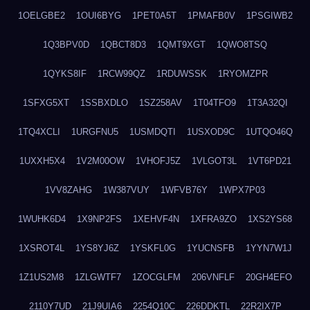
1OELGBE2
1OUI6BYG
1PET0A5T
1PMAFB0V
1PSGIWB2
1Q3BPV0D
1QBCT8D3
1QMT9XGT
1QWO8TSQ
1QYKS8IF
1RCW99QZ
1RDUWSSK
1RYOMZPR
1SFXG5XT
1SSBXDLO
1SZ258AV
1T04TFO9
1T3A32QI
1TQ4XCLI
1URGFNU5
1USMDQTI
1USXOD9C
1UTQO46Q
1UXXH5X4
1V2M00OW
1VHOFJ5Z
1VLGOT3L
1VT6PD21
1VV8ZAHG
1W387VUY
1WFVB76Y
1WPX7P03
1WUHK6D4
1X9NP2FS
1XEHVF4N
1XFRA9ZO
1XS2YS68
1XSROT4L
1YS8YJ6Z
1YSKFL0G
1YUCNSFB
1YYN7W1J
1Z1US2M8
1ZLGWTF7
1ZOCGLFM
206VNFLF
20GH4EFO
2110Y7UD
21J9UIA6
2254Q10C
226DDKTL
22R2IX7P