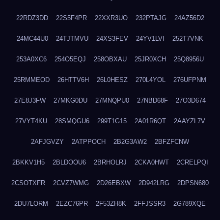
22RDZ3DD
22S5F4PR
22XXR3UO
232PTAJG
24AZ56D2
24MC44U0
24TJTMVU
24XS3FEV
24YV1LVI
252T7VNK
253A0XC6
254O5EQJ
258OBXAU
25JR0XCH
25Q8956U
25RMMEOD
26HTTV6H
26L0HESZ
270L4YOL
276UFPNM
27E8J3FW
27MKG0DU
27MNQPU0
27NBD68F
27O3D674
27VYT4KU
28SMQGU6
299T1G15
2A01R6QT
2AAYZL7V
2AFJGVZY
2ATPPOCH
2B2G3AW2
2BFZFCNW
2BKKV1H5
2BLDOOU6
2BRHOLRJ
2CKA0HWT
2CRELPQI
2CSOTXFR
2CVZ7WMG
2D26EBXW
2D942LRG
2DPSN680
2DU7LORM
2EZC76PR
2F53ZH8K
2FFJSSR3
2G789XQE