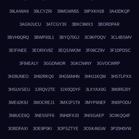
39LAIWA9
39LCYZRI
39MGWN55
39PXKH1B
3A43DKQP
3AGNJUCU
3ATCGY3X
3BKC9MX3
3BORDPAR
3BVH0QRQ
3BWP93L1
3BYQ70GJ
3C9KPDQV
3CL4BSMV
3EIFINEE
3EORXV8Z
3EQ3JWOM
3F09CZ9V
3F1DPDSC
3F84EALY
3GGDN4OR
3GKCN4NY
3GVOCWRP
3H28UNEO
3H92RKQ0
3HG56NHN
3HHJ1KQM
3HSTLPXX
3HSUVSEU
3JRQV2TE
3JX0QDYF
3LXYAX0G
3M0R5J0Y
3ME42K9J
3MOCREJ1
3MX1P1T9
3MYP6NEF
3N0IPODU
3N8UCE6Q
3NE5SFF6
3NH0FX33
3NISGAEP
3O3KQQ4F
3OBDFAXI
3OE9P0KI
3OPSZTYE
3OSK46GW
3P20H0VW