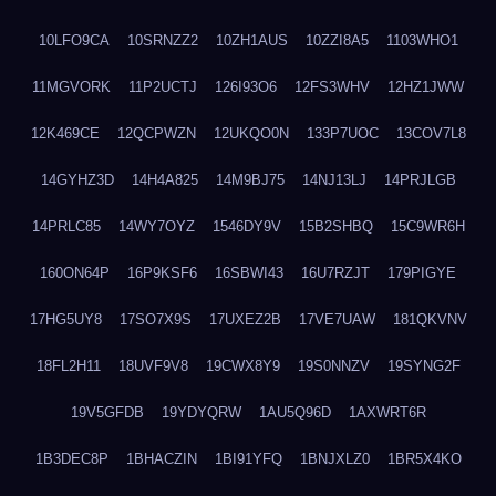
10LFO9CA
10SRNZZ2
10ZH1AUS
10ZZI8A5
1103WHO1
11MGVORK
11P2UCTJ
126I93O6
12FS3WHV
12HZ1JWW
12K469CE
12QCPWZN
12UKQO0N
133P7UOC
13COV7L8
14GYHZ3D
14H4A825
14M9BJ75
14NJ13LJ
14PRJLGB
14PRLC85
14WY7OYZ
1546DY9V
15B2SHBQ
15C9WR6H
160ON64P
16P9KSF6
16SBWI43
16U7RZJT
179PIGYE
17HG5UY8
17SO7X9S
17UXEZ2B
17VE7UAW
181QKVNV
18FL2H11
18UVF9V8
19CWX8Y9
19S0NNZV
19SYNG2F
19V5GFDB
19YDYQRW
1AU5Q96D
1AXWRT6R
1B3DEC8P
1BHACZIN
1BI91YFQ
1BNJXLZ0
1BR5X4KO