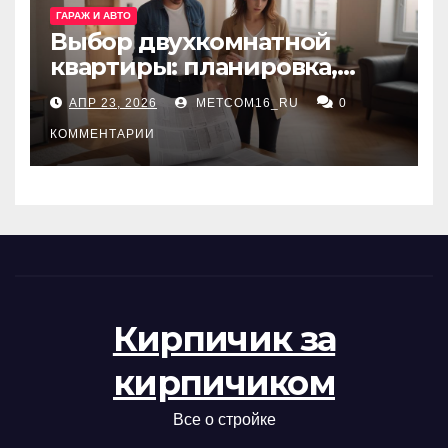
ГАРАЖ И АВТО
Выбор двухкомнатной
квартиры: планировка,
состояние жилья и
АПР 23, 2026
METCOM16_RU
0
проверка документов
КОММЕНТАРИИ
Кирпичик за
кирпичиком
Все о стройке