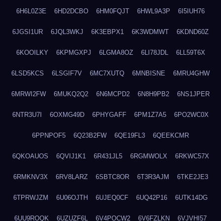
6H6L0Z3E
6HD2DCBO
6HM0FQJT
6HWL9A3P
6I5IUH76
6JGSI1UR
6JQL3WKJ
6K3EBPX1
6K3WDMWT
6KDND60Z
6KOOILKY
6KPMGXPJ
6LGMA8OZ
6LI78JDL
6LL59T6X
6LSD5KCS
6LSGIF7V
6MC7XUTQ
6MNBISNE
6MRU4GHW
6MRWI2FW
6MUKQ2Q2
6N6MCPD2
6N8H9PB2
6NS1JPER
6NTR3U7I
6OXMG49D
6PHYGAFF
6PM1Z7A5
6PO2WC0X
6PPNPOF5
6Q23B2FW
6QE19FL3
6QEEKCMR
6QKOAUOS
6QVIJ1K1
6R431JL5
6RGMWOLX
6RKWC57X
6RMKNV3X
6RV8LARZ
6SBTC8OR
6T3R3AJM
6TKE2JE3
6TPRWJZM
6U06OJTH
6UJEQ0CF
6UQ42P16
6UTK14DG
6UU9ROQK
6UZUZF6L
6V4POCW2
6V6FZLKN
6VJVHI57