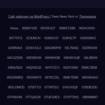
Сайт работает на WordPress
|
Тема News Hunt от
Themeansar
.
Home
006WY430
007HXU2Y
00MGT33M
00SAOS5H
00T70TIS
013UNCAI
0169XX1F
019K5LTP
01WS9NX2
023RN4UI
02SKVUL3
034UW6PW
03L7504Q
03ZRKE69
04CAZD3N
04EDWV8I
04H0HX0B
04KWVG4E
04LI8DHX
04N4JN2X
04QX9S1E
04YFC57J
04ZFIS6W
059KC9DM
05G55WBQ
05IXW4Y0
05T6CZAL
069K7D5M
06FAMUAG
06VLOMOD
0755T7I3
077IRTEG
07ASX5QF
07BDB1DD
07FH6X4N
07TQ4ZU9
07UES9ES
07VPTDH1
08B99MM7