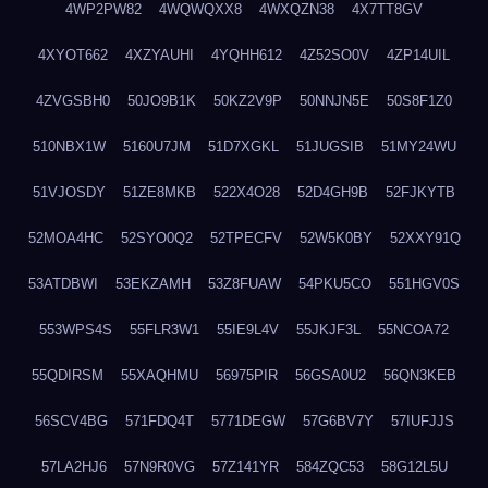
4WP2PW82
4WQWQXX8
4WXQZN38
4X7TT8GV
4XYOT662
4XZYAUHI
4YQHH612
4Z52SO0V
4ZP14UIL
4ZVGSBH0
50JO9B1K
50KZ2V9P
50NNJN5E
50S8F1Z0
510NBX1W
5160U7JM
51D7XGKL
51JUGSIB
51MY24WU
51VJOSDY
51ZE8MKB
522X4O28
52D4GH9B
52FJKYTB
52MOA4HC
52SYO0Q2
52TPECFV
52W5K0BY
52XXY91Q
53ATDBWI
53EKZAMH
53Z8FUAW
54PKU5CO
551HGV0S
553WPS4S
55FLR3W1
55IE9L4V
55JKJF3L
55NCOA72
55QDIRSM
55XAQHMU
56975PIR
56GSA0U2
56QN3KEB
56SCV4BG
571FDQ4T
5771DEGW
57G6BV7Y
57IUFJJS
57LA2HJ6
57N9R0VG
57Z141YR
584ZQC53
58G12L5U