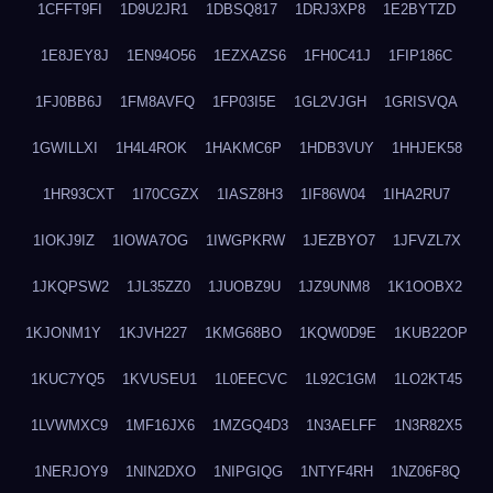
1CFFT9FI
1D9U2JR1
1DBSQ817
1DRJ3XP8
1E2BYTZD
1E8JEY8J
1EN94O56
1EZXAZS6
1FH0C41J
1FIP186C
1FJ0BB6J
1FM8AVFQ
1FP03I5E
1GL2VJGH
1GRISVQA
1GWILLXI
1H4L4ROK
1HAKMC6P
1HDB3VUY
1HHJEK58
1HR93CXT
1I70CGZX
1IASZ8H3
1IF86W04
1IHA2RU7
1IOKJ9IZ
1IOWA7OG
1IWGPKRW
1JEZBYO7
1JFVZL7X
1JKQPSW2
1JL35ZZ0
1JUOBZ9U
1JZ9UNM8
1K1OOBX2
1KJONM1Y
1KJVH227
1KMG68BO
1KQW0D9E
1KUB22OP
1KUC7YQ5
1KVUSEU1
1L0EECVC
1L92C1GM
1LO2KT45
1LVWMXC9
1MF16JX6
1MZGQ4D3
1N3AELFF
1N3R82X5
1NERJOY9
1NIN2DXO
1NIPGIQG
1NTYF4RH
1NZ06F8Q