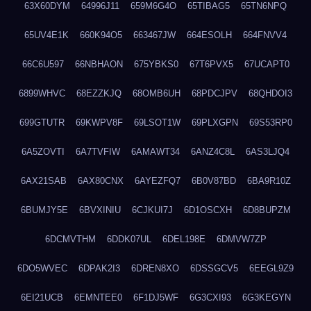
63X60DYM
64996J11
659M6G4O
65TIBAG5
65TN6NPQ
65UV4E1K
660K94O5
663467JW
664ESOLH
664FNVV4
66C6U597
66NBHAON
675YBKS0
67T6PVX5
67UCAPT0
6899WHVC
68EZZKJQ
68OMB6UH
68PDCJPV
68QHDOI3
699GTUTR
69KWPV8F
69LSOT1W
69PLXGPN
69S53RP0
6A5ZOVTI
6A7TVFIW
6AMAWT34
6ANZ4C8L
6AS3LJQ4
6AX21SAB
6AX80CNX
6AYEZFQ7
6B0V87BD
6BA9R10Z
6BUMJY5E
6BVXINIU
6CJKUI7J
6D1OSCXH
6D8BUPZM
6DCMVTHM
6DDK07UL
6DEL198E
6DMVW7ZP
6DO5WVEC
6DPAK2I3
6DREN8XO
6DSSGCV5
6EEGL9Z9
6EI21UCB
6EMNTEE0
6F1DJ5WF
6G3CXI93
6G3KEGYN