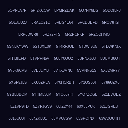
5OPF8A7F
5PI2KCCW
5PMRZDAK
5Q7NY9BS
5QDQI5F8
5QL8UU2J
5RALQ21C
5RBG4E64
5RCDBBFD
5ROV8T2I
5RP6DWR8
5RZ72FTS
5RZPCFKF
5RZQDHMO
5SNLKYWW
5ST3XE0K
5T4RFJQE
5TDWI9U5
5TDWKNIX
5THBIEFD
5TVPRN5V
5UJY0QQ2
5UPNX603
5UUMB8OT
5V5K9CVS
5VB3LIYB
5VTXJVNC
5VVNNS1S
5XJ2MR7Y
5XSF9JLS
5XU6ZP3A
5Y0HCRBH
5Y1QS60T
5Y86UZX6
5YB5BBQM
5YHM530M
5YO667IH
5YO7ZQGL
5Z1BWJEZ
5Z1VP9TD
5ZYFJGV9
60IZ2Y44
60X8LPUK
62LJGRE8
6316UU0I
634ZKLU1
63MVU7SW
63SPQINX
63WDQUHH