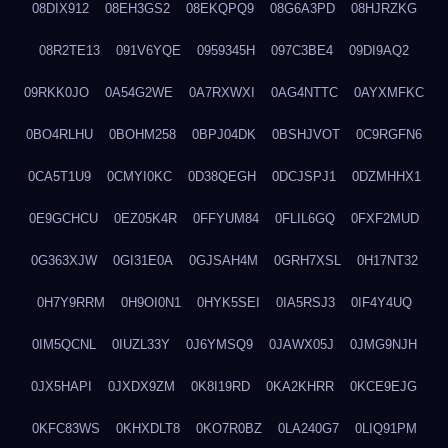
08DIX912
08EH3GS2
08EKQPQ9
08G6A3PD
08HJRZKG
08R2TE13
091V6YQE
0959345H
097C3BE4
09DI9AQ2
09RKK0JO
0A54G2WE
0A7RXWXI
0AG4NTTC
0AYXMFKC
0BO4RLHU
0BOHM258
0BPJ04DK
0BSHJVOT
0C9RGFN6
0CA5T1U9
0CMYI0KC
0D38QEGH
0DCJSPJ1
0DZMHHX1
0E9GCHCU
0EZ05K4R
0FFYUM84
0FLIL6GQ
0FXF2MUD
0G363XJW
0GI31E0A
0GJSAH4M
0GRH7XSL
0H17NT32
0H7Y9RRM
0H9OI0N1
0HYK5SEI
0IA5RSJ3
0IF4Y4UQ
0IM5QCNL
0IUZL33Y
0J6YMSQ9
0JAWX05J
0JMG9NJH
0JX5HAPI
0JXDX9ZM
0K8I19RD
0KA2KHRR
0KCE9EJG
0KFC83WS
0KHXDLT8
0KO7R0BZ
0LA240G7
0LIQ91PM