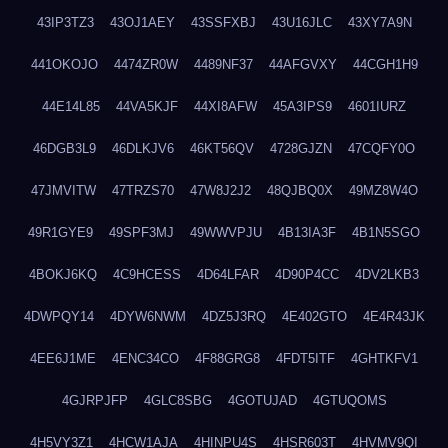
43IP3TZ3
43OJ1AEY
43SSFXBJ
43U16JLC
43XY7A9N
441OKOJO
4474ZR0W
4489NF37
44AFGVXY
44CGH1H9
44E14L85
44VA5KJF
44XI8AFW
45A3IPS9
4601IURZ
46DGB3L9
46DLKJV6
46KT56QV
4728GJZN
47CQFY0O
47JMVITW
47TRZS70
47W8J2J2
48QJBQ0X
49MZ8W4O
49R1GYE9
49SPF3MJ
49WWVPJU
4B13IA3F
4B1N5SGO
4BOKJ6KQ
4C9HCESS
4D64LFAR
4D90P4CC
4DV2LKB3
4DWPQY14
4DYW6NWM
4DZ5J3RQ
4E402GTO
4E4R43JK
4EE6J1ME
4ENC34CO
4F88GRG8
4FDT5ITF
4GHTKFV1
4GJRPJFP
4GLC8SBG
4GOTUJAD
4GTUQOMS
4H5VY3Z1
4HCW1AJA
4HINPU4S
4HSR603T
4HVMV9QI