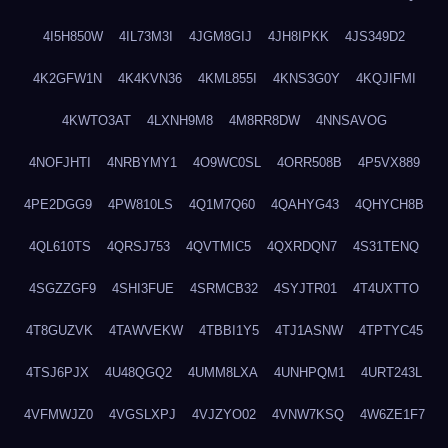
4I5H850W
4IL73M3I
4JGM8GIJ
4JH8IPKK
4JS349D2
4K2GFW1N
4K4KVN36
4KML855I
4KNS3G0Y
4KQJIFMI
4KWTO3AT
4LXNH9M8
4M8RR8DW
4NNSAVOG
4NOFJHTI
4NRBYMY1
4O9WC0SL
4ORR508B
4P5VX889
4PE2DGG9
4PW810LS
4Q1M7Q60
4QAHYG43
4QHYCH8B
4QL610TS
4QRSJ753
4QVTMIC5
4QXRDQN7
4S31TENQ
4SGZZGF9
4SHI3FUE
4SRMCB32
4SYJTR01
4T4UXTTO
4T8GUZVK
4TAWVEKW
4TBBI1Y5
4TJ1ASNW
4TPTYC45
4TSJ6PJX
4U48QGQ2
4UMM8LXA
4UNHPQM1
4URT243L
4VFMWJZ0
4VGSLXPJ
4VJZYO02
4VNW7KSQ
4W6ZE1F7