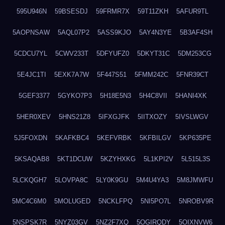
595U946N
59BSESDJ
59FRMR7X
59T11ZKH
5AFUR9TL
5AOPNSAW
5AQL07P2
5ASS9KJO
5AY4N3YE
5B3AF4SH
5CDCU7YL
5CWV233T
5DFYUFZ0
5DKYT31C
5DM253CG
5E4JC1TI
5EXK7A7W
5F447S51
5FMM242C
5FNR39CT
5GEF3377
5GYKO7P3
5H18E5N3
5H4C8VII
5HANI4XK
5HER0XEV
5HNS21Z8
5IFXGJFK
5IITXOZY
5IVSLWGV
5J5FOXDN
5KAFKBC4
5KEFVRBK
5KFBILGV
5KP635PE
5KSAQAB8
5KT1DCUW
5KZYHXKG
5L1KPI2V
5L515L3S
5LCKQGH7
5LOVPA8C
5LY0K9GU
5M4U4YA3
5M8JMWFU
5MC4C6M0
5MOLUGED
5NCKLFPQ
5NI5PO7L
5NROBV9R
5NSPSK7R
5NYZ03GV
5NZ2F7XQ
5OGIRQDY
5OIXNVW6