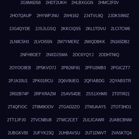
2G8M6D58
2HDT2UKH
2HLBXGGN
2HMC2F0V
2HO7QAUP
2HYWPJNU
2IIHI162
2J4TVL9Q
2JDKS9WZ
2JG4QYDE
2JSJLGSQ
2KKCIQS5
2KL1TDVU
2LCI7CW6
2LN9C5H3
2LVOI55N
2M7YMERZ
2MIQDBKK
2N165DB2
2NFH8OET
2NXDJSMA
2OC6YQYJ
2ODHTNIQ
2OYOC8EB
2P5KVO7J
2PB26F91
2PFU2MB3
2PGICZT7
2PJA33U1
2PK01RCU
2Q6V9UEG
2QFIABDG
2QYABSTR
2R02B74P
2RPXRAZM
2SAV54DE
2SS1XHM0
2T0TIR21
2T4QFIOC
2T8M8OOV
2TGAD2ZO
2TMUAAY5
2TOT3HO1
2TT1JPJ0
2TVCNBU8
2TWC2CET
2U1JCAWR
2UABCBNW
2UBGKVBI
2UFYK23Q
2UHBAVSU
2UT1DWVT
2VA5KTQ4