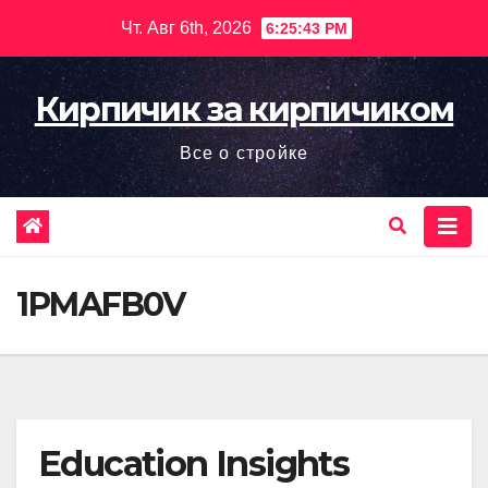
Перейти
Чт. Авг 6th, 2026
6:25:45 PM
к
содержимому
Кирпичик за кирпичиком
Все о стройке
1PMAFB0V
Education Insights