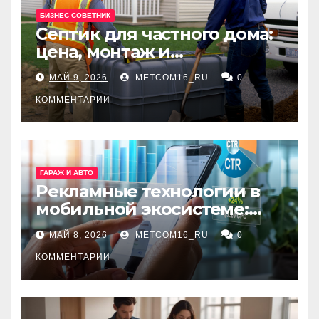
БИЗНЕС СОВЕТНИК
Септик для частного дома:
цена, монтаж и
организация автономной
МАЙ 9, 2026
METCOM16_RU
0
канализации
КОММЕНТАРИИ
ГАРАЖ И АВТО
Рекламные технологии в
мобильной экосистеме:
ключевые сервисы и
МАЙ 8, 2026
METCOM16_RU
0
принципы работы
КОММЕНТАРИИ