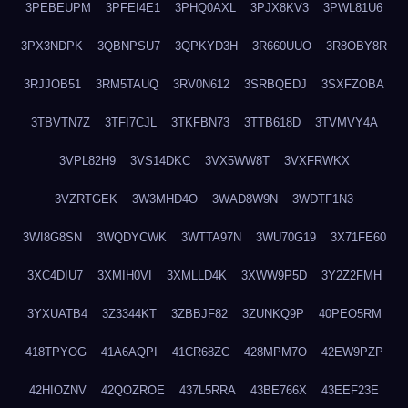
3PEBEUPM
3PFEI4E1
3PHQ0AXL
3PJX8KV3
3PWL81U6
3PX3NDPK
3QBNPSU7
3QPKYD3H
3R660UUO
3R8OBY8R
3RJJOB51
3RM5TAUQ
3RV0N612
3SRBQEDJ
3SXFZOBA
3TBVTN7Z
3TFI7CJL
3TKFBN73
3TTB618D
3TVMVY4A
3VPL82H9
3VS14DKC
3VX5WW8T
3VXFRWKX
3VZRTGEK
3W3MHD4O
3WAD8W9N
3WDTF1N3
3WI8G8SN
3WQDYCWK
3WTTA97N
3WU70G19
3X71FE60
3XC4DIU7
3XMIH0VI
3XMLLD4K
3XWW9P5D
3Y2Z2FMH
3YXUATB4
3Z3344KT
3ZBBJF82
3ZUNKQ9P
40PEO5RM
418TPYOG
41A6AQPI
41CR68ZC
428MPM7O
42EW9PZP
42HIOZNV
42QOZROE
437L5RRA
43BE766X
43EEF23E