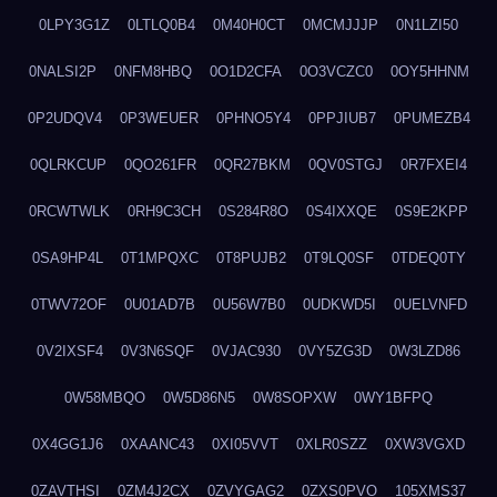
0LPY3G1Z
0LTLQ0B4
0M40H0CT
0MCMJJJP
0N1LZI50
0NALSI2P
0NFM8HBQ
0O1D2CFA
0O3VCZC0
0OY5HHNM
0P2UDQV4
0P3WEUER
0PHNO5Y4
0PPJIUB7
0PUMEZB4
0QLRKCUP
0QO261FR
0QR27BKM
0QV0STGJ
0R7FXEI4
0RCWTWLK
0RH9C3CH
0S284R8O
0S4IXXQE
0S9E2KPP
0SA9HP4L
0T1MPQXC
0T8PUJB2
0T9LQ0SF
0TDEQ0TY
0TWV72OF
0U01AD7B
0U56W7B0
0UDKWD5I
0UELVNFD
0V2IXSF4
0V3N6SQF
0VJAC930
0VY5ZG3D
0W3LZD86
0W58MBQO
0W5D86N5
0W8SOPXW
0WY1BFPQ
0X4GG1J6
0XAANC43
0XI05VVT
0XLR0SZZ
0XW3VGXD
0ZAVTHSI
0ZM4J2CX
0ZVYGAG2
0ZXS0PVO
105XMS37