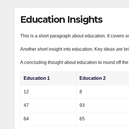
р
p
l
а
Education Insights
a
в
s
и
s
This is a short paragraph about education. It covers s
т
n
ь
Another short insight into education. Key ideas are br
i
A concluding thought about education to round off the
k
i
Education 1
Education 2
12
8
47
93
64
65