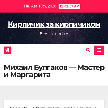
Перейти
Пн. Авг 10th, 2026
11:02:58 AM
к
содержимому
Кирпичик за кирпичиком
Все о стройке
Михаил Булгаков — Мастер
и Маргарита