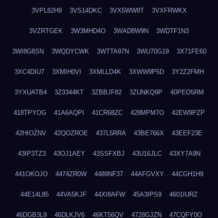
3VPL82H9
3VS14DKC
3VX5WW8T
3VXFRWKX
3VZRTGEK
3W3MHD4O
3WAD8W9N
3WDTF1N3
3WI8G8SN
3WQDYCWK
3WTTA97N
3WU70G19
3X71FE60
3XC4DIU7
3XMIH0VI
3XMLLD4K
3XWW9P5D
3Y2Z2FMH
3YXUATB4
3Z3344KT
3ZBBJF82
3ZUNKQ9P
40PEO5RM
418TPYOG
41A6AQPI
41CR68ZC
428MPM7O
42EW9PZP
42HIOZNV
42QOZROE
437L5RRA
43BE766X
43EEF23E
43IP3TZ3
43OJ1AEY
43SSFXBJ
43U16JLC
43XY7A9N
441OKOJO
4474ZR0W
4489NF37
44AFGVXY
44CGH1H9
44E14L85
44VA5KJF
44XI8AFW
45A3IPS9
4601IURZ
46DGB3L9
46DLKJV6
46KT56QV
4728GJZN
47CQFY0O