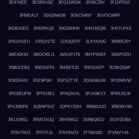
3EIFINEE
3EORXV8Z
3EQ3JWOM
3F09CZ9V
3F1DPDSC
3F84EALY
3GGDN4OR
3GKCN4NY
3GVOCWRP
3H28UNEO
3H92RKQ0
3HG56NHN
3HHJ1KQM
3HSTLPXX
3HSUVSEU
3JRQV2TE
3JX0QDYF
3LXYAX0G
3M0R5J0Y
3ME42K9J
3MOCREJ1
3MX1P1T9
3MYP6NEF
3N0IPODU
3N8UCE6Q
3NE5SFF6
3NH0FX33
3NISGAEP
3O3KQQ4F
3OBDFAXI
3OE9P0KI
3OPSZTYE
3OSK46GW
3P20H0VW
3PEBEUPM
3PFEI4E1
3PHQ0AXL
3PJX8KV3
3PWL81U6
3PX3NDPK
3QBNPSU7
3QPKYD3H
3R660UUO
3R8OBY8R
3RJJOB51
3RM5TAUQ
3RV0N612
3SRBQEDJ
3SXFZOBA
3TBVTN7Z
3TFI7CJL
3TKFBN73
3TTB618D
3TVMVY4A