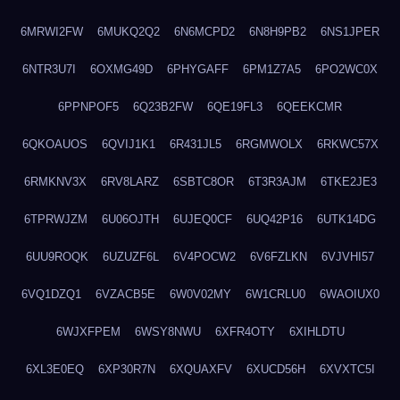
6MRWI2FW
6MUKQ2Q2
6N6MCPD2
6N8H9PB2
6NS1JPER
6NTR3U7I
6OXMG49D
6PHYGAFF
6PM1Z7A5
6PO2WC0X
6PPNPOF5
6Q23B2FW
6QE19FL3
6QEEKCMR
6QKOAUOS
6QVIJ1K1
6R431JL5
6RGMWOLX
6RKWC57X
6RMKNV3X
6RV8LARZ
6SBTC8OR
6T3R3AJM
6TKE2JE3
6TPRWJZM
6U06OJTH
6UJEQ0CF
6UQ42P16
6UTK14DG
6UU9ROQK
6UZUZF6L
6V4POCW2
6V6FZLKN
6VJVHI57
6VQ1DZQ1
6VZACB5E
6W0V02MY
6W1CRLU0
6WAOIUX0
6WJXFPEM
6WSY8NWU
6XFR4OTY
6XIHLDTU
6XL3E0EQ
6XP30R7N
6XQUAXFV
6XUCD56H
6XVXTC5I