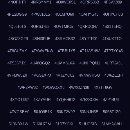
4NOFJHTI
4NRBYMY1
4O9WC0SL
4ORR508B
4P5VX889
4PE2DGG9
4PW810LS
4Q1M7Q60
4QAHYG43
4QHYCH8B
4QL610TS
4QRSJ753
4QVTMIC5
4QXRDQN7
4S31TENQ
4SGZZGF9
4SHI3FUE
4SRMCB32
4SYJTR01
4T4UXTTO
4T8GUZVK
4TAWVEKW
4TBBI1Y5
4TJ1ASNW
4TPTYC45
4TSJ6PJX
4U48QGQ2
4UMM8LXA
4UNHPQM1
4URT243L
4VFMWJZ0
4VGSLXPJ
4VJZYO02
4VNW7KSQ
4W6ZE1F7
4WP2PW82
4WQWQXX8
4WXQZN38
4X7TT8GV
4XYOT662
4XZYAUHI
4YQHH612
4Z52SO0V
4ZP14UIL
4ZVGSBH0
50JO9B1K
50KZ2V9P
50NNJN5E
50S8F1Z0
510NBX1W
5160U7JM
51D7XGKL
51JUGSIB
51MY24WU