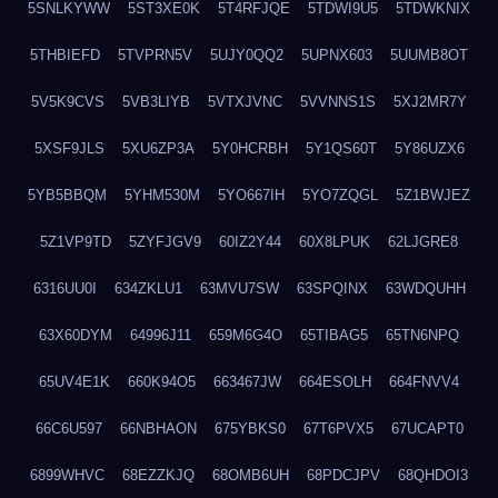
5SNLKYWW
5ST3XE0K
5T4RFJQE
5TDWI9U5
5TDWKNIX
5THBIEFD
5TVPRN5V
5UJY0QQ2
5UPNX603
5UUMB8OT
5V5K9CVS
5VB3LIYB
5VTXJVNC
5VVNNS1S
5XJ2MR7Y
5XSF9JLS
5XU6ZP3A
5Y0HCRBH
5Y1QS60T
5Y86UZX6
5YB5BBQM
5YHM530M
5YO667IH
5YO7ZQGL
5Z1BWJEZ
5Z1VP9TD
5ZYFJGV9
60IZ2Y44
60X8LPUK
62LJGRE8
6316UU0I
634ZKLU1
63MVU7SW
63SPQINX
63WDQUHH
63X60DYM
64996J11
659M6G4O
65TIBAG5
65TN6NPQ
65UV4E1K
660K94O5
663467JW
664ESOLH
664FNVV4
66C6U597
66NBHAON
675YBKS0
67T6PVX5
67UCAPT0
6899WHVC
68EZZKJQ
68OMB6UH
68PDCJPV
68QHDOI3