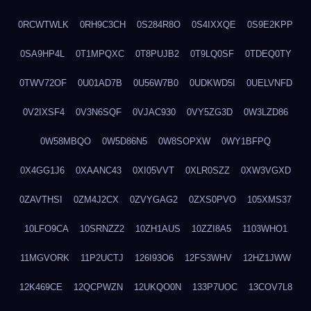
0RCWTWLK
0RH9C3CH
0S284R8O
0S4IXXQE
0S9E2KPP
0SA9HP4L
0T1MPQXC
0T8PUJB2
0T9LQ0SF
0TDEQ0TY
0TWV72OF
0U01AD7B
0U56W7B0
0UDKWD5I
0UELVNFD
0V2IXSF4
0V3N6SQF
0VJAC930
0VY5ZG3D
0W3LZD86
0W58MBQO
0W5D86N5
0W8SOPXW
0WY1BFPQ
0X4GG1J6
0XAANC43
0XI05VVT
0XLR0SZZ
0XW3VGXD
0ZAVTHSI
0ZM4J2CX
0ZVYGAG2
0ZXS0PVO
105XMS37
10LFO9CA
10SRNZZ2
10ZH1AUS
10ZZI8A5
1103WHO1
11MGVORK
11P2UCTJ
126I93O6
12FS3WHV
12HZ1JWW
12K469CE
12QCPWZN
12UKQO0N
133P7UOC
13COV7L8