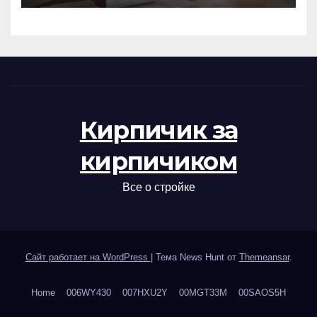
Кирпичик за
кирпичиком
Все о стройке
Сайт работает на WordPress
|
Тема News Hunt от
Themeansar
.
Home
006WY430
007HXU2Y
00MGT33M
00SAOS5H