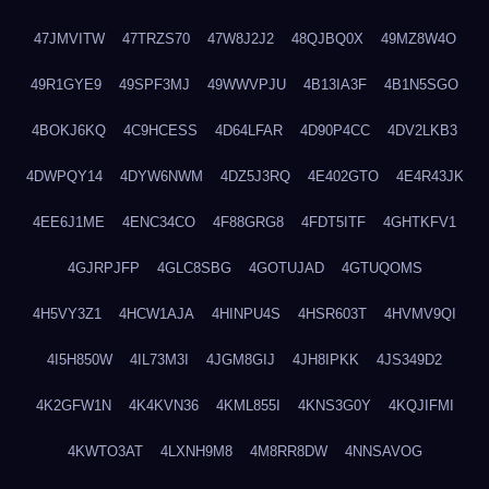
47JMVITW
47TRZS70
47W8J2J2
48QJBQ0X
49MZ8W4O
49R1GYE9
49SPF3MJ
49WWVPJU
4B13IA3F
4B1N5SGO
4BOKJ6KQ
4C9HCESS
4D64LFAR
4D90P4CC
4DV2LKB3
4DWPQY14
4DYW6NWM
4DZ5J3RQ
4E402GTO
4E4R43JK
4EE6J1ME
4ENC34CO
4F88GRG8
4FDT5ITF
4GHTKFV1
4GJRPJFP
4GLC8SBG
4GOTUJAD
4GTUQOMS
4H5VY3Z1
4HCW1AJA
4HINPU4S
4HSR603T
4HVMV9QI
4I5H850W
4IL73M3I
4JGM8GIJ
4JH8IPKK
4JS349D2
4K2GFW1N
4K4KVN36
4KML855I
4KNS3G0Y
4KQJIFMI
4KWTO3AT
4LXNH9M8
4M8RR8DW
4NNSAVOG