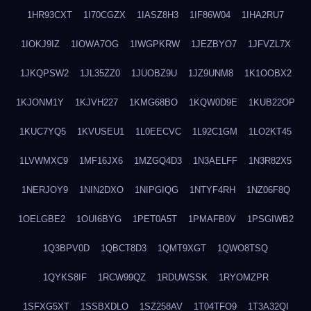
1HR93CXT
1I70CGZX
1IASZ8H3
1IF86W04
1IHA2RU7
1IOKJ9IZ
1IOWA7OG
1IWGPKRW
1JEZBYO7
1JFVZL7X
1JKQPSW2
1JL35ZZ0
1JUOBZ9U
1JZ9UNM8
1K1OOBX2
1KJONM1Y
1KJVH227
1KMG68BO
1KQW0D9E
1KUB22OP
1KUC7YQ5
1KVUSEU1
1L0EECVC
1L92C1GM
1LO2KT45
1LVWMXC9
1MF16JX6
1MZGQ4D3
1N3AELFF
1N3R82X5
1NERJOY9
1NIN2DXO
1NIPGIQG
1NTYF4RH
1NZ06F8Q
1OELGBE2
1OUI6BYG
1PET0A5T
1PMAFB0V
1PSGIWB2
1Q3BPV0D
1QBCT8D3
1QMT9XGT
1QWO8TSQ
1QYKS8IF
1RCW99QZ
1RDUWSSK
1RYOMZPR
1SFXG5XT
1SSBXDLO
1SZ258AV
1T04TFO9
1T3A32QI