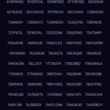
6Y6PMH2U
6YQP5Y4L
6YR8PDRZ
6YY0PXBC
6ZISH1A0
6ZT4UC5F
6ZYCUFVQ
70T7NVVN
70V1YKH3
711BHOSD
713M5IHY
718NNXY2
71H5RDOO
71UQJY58
725P81XE
727P972L
72FW37AL
73CXZZM4
73IDZEWO
73UTNHIP
73VKAF4E
740HGIUK
745ACL1O
74DPJX4S
74DVDXRM
74FGRN3A
7612HD1B
7651K273
76BJGQ4F
76G4013Z
76HU4CRK
76LLJI2Y
7777M27H
77BED9B2
77BGMMG4
77S55623
77TABW20
780FZHSV
78Q29S80
78XWEZ88
792RHX5L
7939XN0C
796YV3DQ
79GHS38T
79L8YFMC
79V4EL6D
7A7B2KTK
7A7E8AHI
7AEEJVFI
7AGCKJXN
7AIBYJBI
7AJR6D3X
7AMTLOH9
7ANGKL8Z
7AOR3BJY