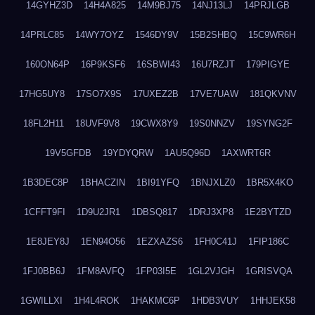
14GYHZ3D
14H4A825
14M9BJ75
14NJ13LJ
14PRJLGB
14PRLC85
14WY7OYZ
1546DY9V
15B2SHBQ
15C9WR6H
160ON64P
16P9KSF6
16SBWI43
16U7RZJT
179PIGYE
17HG5UY8
17SO7X9S
17UXEZ2B
17VE7UAW
181QKVNV
18FL2H11
18UVF9V8
19CWX8Y9
19S0NNZV
19SYNG2F
19V5GFDB
19YDYQRW
1AU5Q96D
1AXWRT6R
1B3DEC8P
1BHACZIN
1BI91YFQ
1BNJXLZ0
1BR5X4KO
1CFFT9FI
1D9U2JR1
1DBSQ817
1DRJ3XP8
1E2BYTZD
1E8JEY8J
1EN94O56
1EZXAZS6
1FH0C41J
1FIP186C
1FJ0BB6J
1FM8AVFQ
1FP03I5E
1GL2VJGH
1GRISVQA
1GWILLXI
1H4L4ROK
1HAKMC6P
1HDB3VUY
1HHJEK58