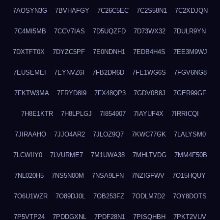
7AOSYN3G
7BVHAFGY
7C26C5EC
7C2S58N1
7C2XDJQN
7C4MI5MB
7CCV7IAS
7D5UQZFD
7D73WX32
7DULR9YN
7DXTFT0X
7DYZC5PF
7E0NDNH1
7EDB4H4S
7EE3M9WJ
7EUSEMEI
7EYNVZ6I
7FB2DR6D
7FE1WG6S
7FGV6NG8
7FKTW3MA
7FRYD8I9
7FX48QP3
7GDV0B8J
7GER99GF
7H8E1KTR
7H8LPLGJ
7I854907
7IAYUF4X
7IRRICQI
7JIRAAHO
7JJO4AR2
7JLOZ9Q7
7KWC77GK
7LALYSM0
7LCWIIY0
7LVURME7
7M1UWA38
7MHLTVDG
7MM4F50B
7NL020H5
7NS5N00M
7NSA9LFN
7NZIGFWV
7O15HQUY
7O6U1WZR
7O89DJ0L
7OB253FZ
7ODLM7D2
7OY8DOTS
7P5VTP24
7PDDGXNL
7PDF28N1
7PISQHBH
7PKT2VUV