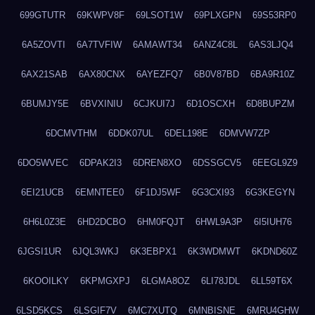
699GTUTR
69KWPV8F
69LSOT1W
69PLXGPN
69S53RP0
6A5ZOVTI
6A7TVFIW
6AMAWT34
6ANZ4C8L
6AS3LJQ4
6AX21SAB
6AX80CNX
6AYEZFQ7
6B0V87BD
6BA9R10Z
6BUMJY5E
6BVXINIU
6CJKUI7J
6D1OSCXH
6D8BUPZM
6DCMVTHM
6DDK07UL
6DEL198E
6DMVW7ZP
6DO5WVEC
6DPAK2I3
6DREN8XO
6DSSGCV5
6EEGL9Z9
6EI21UCB
6EMNTEE0
6F1DJ5WF
6G3CXI93
6G3KEGYN
6H6L0Z3E
6HD2DCBO
6HM0FQJT
6HWL9A3P
6I5IUH76
6JGSI1UR
6JQL3WKJ
6K3EBPX1
6K3WDMWT
6KDND60Z
6KOOILKY
6KPMGXPJ
6LGMA8OZ
6LI78JDL
6LL59T6X
6LSD5KCS
6LSGIF7V
6MC7XUTQ
6MNBISNE
6MRU4GHW