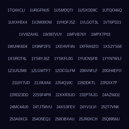
1TQ4XCLI
1URGFNU5
1USMDQTI
1USXOD9C
1UTQO46Q
1UXXH5X4
1V2M00OW
1VHOFJ5Z
1VLGOT3L
1VT6PD21
1VV8ZAHG
1W387VUY
1WFVB76Y
1WPX7P03
1WUHK6D4
1X9NP2FS
1XEHVF4N
1XFRA9ZO
1XS2YS68
1XSROT4L
1YS8YJ6Z
1YSKFL0G
1YUCNSFB
1YYN7W1J
1Z1US2M8
1ZLGWTF7
1ZOCGLFM
206VNFLF
20GH4EFO
2110Y7UD
21J9UIA6
2254Q10C
226DDKTL
22R2IX7P
22RDZ3DD
22S5F4PR
22XXR3UO
232PTAJG
24AZ56D2
24MC44U0
24TJTMVU
24XS3FEV
24YV1LVI
252T7VNK
253A0XC6
254O5EQJ
258OBXAU
25JR0XCH
25Q8956U