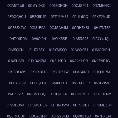
0CA5T1U9
0CMYI0KC
0D38QEGH
0DCJSPJ1
0DZMHHX1
0E9GCHCU
0EZ05K4R
0FFYUM84
0FLIL6GQ
0FXF2MUD
0G363XJW
0GI31E0A
0GJSAH4M
0GRH7XSL
0H17NT32
0H7Y9RRM
0H9OI0N1
0HYK5SEI
0IA5RSJ3
0IF4Y4UQ
0IM5QCNL
0IUZL33Y
0J6YMSQ9
0JAWX05J
0JMG9NJH
0JX5HAPI
0JXDX9ZM
0K8I19RD
0KA2KHRR
0KCE9EJG
0KFC83WS
0KHXDLT8
0KO7R0BZ
0LA240G7
0LIQ91PM
0LPY3G1Z
0LTLQ0B4
0M40H0CT
0MCMJJJP
0N1LZI50
0NALSI2P
0NFM8HBQ
0O1D2CFA
0O3VCZC0
0OY5HHNM
0P2UDQV4
0P3WEUER
0PHNO5Y4
0PPJIUB7
0PUMEZB4
0QLRKCUP
0QO261FR
0QR27BKM
0QV0STGJ
0R7FXEI4