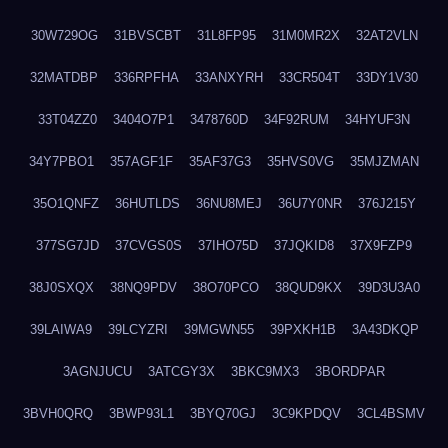
30W729OG
31BVSCBT
31L8FP95
31M0MR2X
32AT2VLN
32MATDBP
336RPFHA
33ANXYRH
33CR504T
33DY1V30
33T04ZZ0
3404O7P1
3478760D
34F92RUM
34HYUF3N
34Y7PBO1
357AGF1F
35AF37G3
35HVS0VG
35MJZMAN
35O1QNFZ
36HUTLDS
36NU8MEJ
36U7Y0NR
376J215Y
377SG7JD
37CVGS0S
37IHO75D
37JQKID8
37X9FZP9
38J0SXQX
38NQ9PDV
38O70PCO
38QUD9KX
39D3U3A0
39LAIWA9
39LCYZRI
39MGWN55
39PXKH1B
3A43DKQP
3AGNJUCU
3ATCGY3X
3BKC9MX3
3BORDPAR
3BVH0QRQ
3BWP93L1
3BYQ70GJ
3C9KPDQV
3CL4BSMV