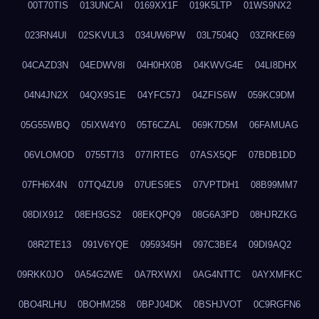
00T70TIS
013UNCAI
0169XX1F
019K5LTP
01WS9NX2
023RN4UI
02SKVUL3
034UW6PW
03L7504Q
03ZRKE69
04CAZD3N
04EDWV8I
04H0HX0B
04KWVG4E
04LI8DHX
04N4JN2X
04QX9S1E
04YFC57J
04ZFIS6W
059KC9DM
05G55WBQ
05IXW4Y0
05T6CZAL
069K7D5M
06FAMUAG
06VLOMOD
0755T7I3
077IRTEG
07ASX5QF
07BDB1DD
07FH6X4N
07TQ4ZU9
07UES9ES
07VPTDH1
08B99MM7
08DIX912
08EH3GS2
08EKQPQ9
08G6A3PD
08HJRZKG
08R2TE13
091V6YQE
0959345H
097C3BE4
09DI9AQ2
09RKK0JO
0A54G2WE
0A7RXWXI
0AG4NTTC
0AYXMFKC
0BO4RLHU
0BOHM258
0BPJ04DK
0BSHJVOT
0C9RGFN6