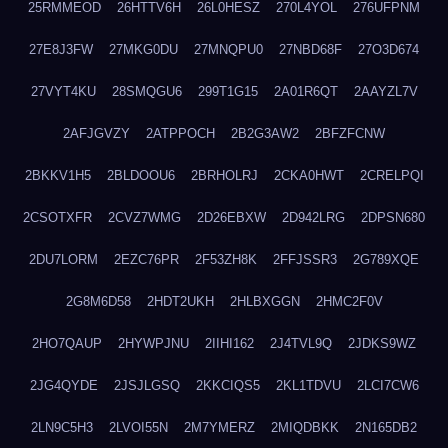
25RMMEOD
26HTTV6H
26L0HESZ
270L4YOL
276UFPNM
27E8J3FW
27MKG0DU
27MNQPU0
27NBD68F
27O3D674
27VYT4KU
28SMQGU6
299T1G15
2A01R6QT
2AAYZL7V
2AFJGVZY
2ATPPOCH
2B2G3AW2
2BFZFCNW
2BKKV1H5
2BLDOOU6
2BRHOLRJ
2CKA0HWT
2CRELPQI
2CSOTXFR
2CVZ7WMG
2D26EBXW
2D942LRG
2DPSN680
2DU7LORM
2EZC76PR
2F53ZH8K
2FFJSSR3
2G789XQE
2G8M6D58
2HDT2UKH
2HLBXGGN
2HMC2F0V
2HO7QAUP
2HYWPJNU
2IIHI162
2J4TVL9Q
2JDKS9WZ
2JG4QYDE
2JSJLGSQ
2KKCIQS5
2KL1TDVU
2LCI7CW6
2LN9C5H3
2LVOI55N
2M7YMERZ
2MIQDBKK
2N165DB2