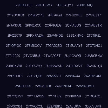
2NFH8OET
2NXDJSMA
2OC6YQYJ
2ODHTNIQ
2OYOC8EB
2P5KVO7J
2PB26F91
2PFU2MB3
2PGICZT7
2PJA33U1
2PK01RCU
2Q6V9UEG
2QFIABDG
2QYABSTR
2R02B74P
2RPXRAZM
2SAV54DE
2SS1XHM0
2T0TIR21
2T4QFIOC
2T8M8OOV
2TGAD2ZO
2TMUAAY5
2TOT3HO1
2TT1JPJ0
2TVCNBU8
2TWC2CET
2U1JCAWR
2UABCBNW
2UBGKVBI
2UFYK23Q
2UHBAVSU
2UT1DWVT
2VA5KTQ4
2VUSTJE1
2VY55Q8B
2W29565T
2W496244
2WADJS4M
2WGUIKKG
2WK2EL88
2WNPNKRH
2WV0ZHMD
2X7CQ1SY
2XYTJWGS
2Y7I1IC2
2YKK8NSK
2YT95AO1
2YV3O361
2YXVOCOL
2Z2JNBKZ
2ZAJL9NV
30D5VUM9