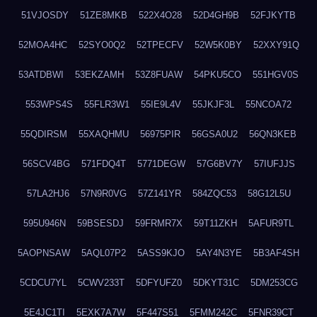
51VJOSDY
51ZE8MKB
522X4O28
52D4GH9B
52FJKYTB
52MOA4HC
52SYO0Q2
52TPECFV
52W5K0BY
52XXY91Q
53ATDBWI
53EKZAMH
53Z8FUAW
54PKU5CO
551HGV0S
553WPS4S
55FLR3W1
55IE9L4V
55JKJF3L
55NCOA72
55QDIRSM
55XAQHMU
56975PIR
56GSA0U2
56QN3KEB
56SCV4BG
571FDQ4T
5771DEGW
57G6BV7Y
57IUFJJS
57LA2HJ6
57N9R0VG
57Z141YR
584ZQC53
58G12L5U
595U946N
59BSESDJ
59FRMR7X
59T11ZKH
5AFUR9TL
5AOPNSAW
5AQL07P2
5ASS9KJO
5AY4N3YE
5B3AF4SH
5CDCU7YL
5CWV233T
5DFYUFZ0
5DKYT31C
5DM253CG
5E4JC1TI
5EXK7A7W
5F447S51
5FMM242C
5FNR39CT