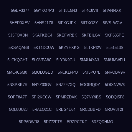
5GEF3377
5GYKO7P3
5H18E5N3
5H4C8VII
5HANI4XK
5HER0XEV
5HNS21Z8
5IFXGJFK
5IITXOZY
5IVSLWGV
5J5FOXDN
5KAFKBC4
5KEFVRBK
5KFBILGV
5KP635PE
5KSAQAB8
5KT1DCUW
5KZYHXKG
5L1KPI2V
5L515L3S
5LCKQGH7
5LOVPA8C
5LY0K9GU
5M4U4YA3
5M8JMWFU
5MC4C6M0
5MOLUGED
5NCKLFPQ
5NI5PO7L
5NROBV9R
5NSPSK7R
5NYZ03GV
5NZ2F7XQ
5OGIRQDY
5OIXNVW6
5OPF8A7F
5PI2KCCW
5PMRZDAK
5Q7NY9BS
5QDQI5F8
5QL8UU2J
5RALQ21C
5RBG4E64
5RCDBBFD
5ROV8T2I
5RP6DWR8
5RZ72FTS
5RZPCFKF
5RZQDHMO