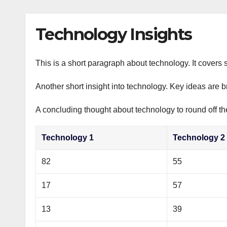
р
p
l
а
Technology Insights
a
в
s
и
s
This is a short paragraph about technology. It covers 
т
n
ь
Another short insight into technology. Key ideas are b
i
A concluding thought about technology to round off th
k
i
Technology 1
Technology 2
82
55
17
57
13
39