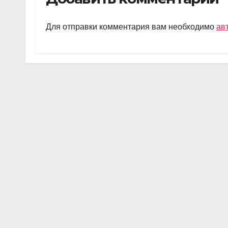
gr
s
o
а
a
A
kl
в
Для отправки комментария вам необходимо
ав
m
p
a
и
p
ss
ть
ni
ki