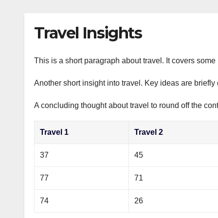
р
p
l
а
Travel Insights
a
в
s
и
s
This is a short paragraph about travel. It covers some 
т
n
ь
Another short insight into travel. Key ideas are briefl
i
A concluding thought about travel to round off the cont
k
i
Travel 1
Travel 2
37
45
77
71
74
26