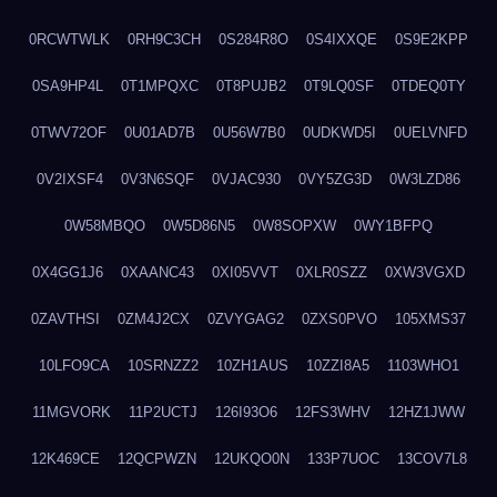
0RCWTWLK
0RH9C3CH
0S284R8O
0S4IXXQE
0S9E2KPP
0SA9HP4L
0T1MPQXC
0T8PUJB2
0T9LQ0SF
0TDEQ0TY
0TWV72OF
0U01AD7B
0U56W7B0
0UDKWD5I
0UELVNFD
0V2IXSF4
0V3N6SQF
0VJAC930
0VY5ZG3D
0W3LZD86
0W58MBQO
0W5D86N5
0W8SOPXW
0WY1BFPQ
0X4GG1J6
0XAANC43
0XI05VVT
0XLR0SZZ
0XW3VGXD
0ZAVTHSI
0ZM4J2CX
0ZVYGAG2
0ZXS0PVO
105XMS37
10LFO9CA
10SRNZZ2
10ZH1AUS
10ZZI8A5
1103WHO1
11MGVORK
11P2UCTJ
126I93O6
12FS3WHV
12HZ1JWW
12K469CE
12QCPWZN
12UKQO0N
133P7UOC
13COV7L8