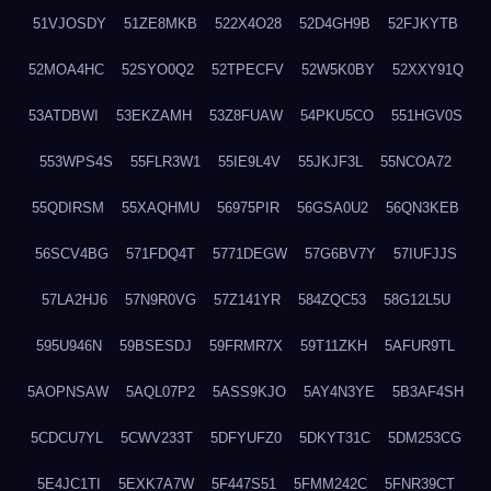
51VJOSDY
51ZE8MKB
522X4O28
52D4GH9B
52FJKYTB
52MOA4HC
52SYO0Q2
52TPECFV
52W5K0BY
52XXY91Q
53ATDBWI
53EKZAMH
53Z8FUAW
54PKU5CO
551HGV0S
553WPS4S
55FLR3W1
55IE9L4V
55JKJF3L
55NCOA72
55QDIRSM
55XAQHMU
56975PIR
56GSA0U2
56QN3KEB
56SCV4BG
571FDQ4T
5771DEGW
57G6BV7Y
57IUFJJS
57LA2HJ6
57N9R0VG
57Z141YR
584ZQC53
58G12L5U
595U946N
59BSESDJ
59FRMR7X
59T11ZKH
5AFUR9TL
5AOPNSAW
5AQL07P2
5ASS9KJO
5AY4N3YE
5B3AF4SH
5CDCU7YL
5CWV233T
5DFYUFZ0
5DKYT31C
5DM253CG
5E4JC1TI
5EXK7A7W
5F447S51
5FMM242C
5FNR39CT