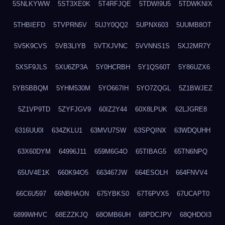
5SNLKYWW
5ST3XE0K
5T4RFJQE
5TDWI9U5
5TDWKNIX
5THBIEFD
5TVPRN5V
5UJY0QQ2
5UPNX603
5UUMB8OT
5V5K9CVS
5VB3LIYB
5VTXJVNC
5VVNNS1S
5XJ2MR7Y
5XSF9JLS
5XU6ZP3A
5Y0HCRBH
5Y1QS60T
5Y86UZX6
5YB5BBQM
5YHM530M
5YO667IH
5YO7ZQGL
5Z1BWJEZ
5Z1VP9TD
5ZYFJGV9
60IZ2Y44
60X8LPUK
62LJGRE8
6316UU0I
634ZKLU1
63MVU7SW
63SPQINX
63WDQUHH
63X60DYM
64996J11
659M6G4O
65TIBAG5
65TN6NPQ
65UV4E1K
660K94O5
663467JW
664ESOLH
664FNVV4
66C6U597
66NBHAON
675YBKS0
67T6PVX5
67UCAPT0
6899WHVC
68EZZKJQ
68OMB6UH
68PDCJPV
68QHDOI3