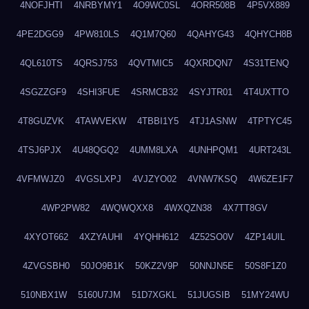
4NOFJHTI
4NRBYMY1
4O9WC0SL
4ORR508B
4P5VX889
4PE2DGG9
4PW810LS
4Q1M7Q60
4QAHYG43
4QHYCH8B
4QL610TS
4QRSJ753
4QVTMIC5
4QXRDQN7
4S31TENQ
4SGZZGF9
4SHI3FUE
4SRMCB32
4SYJTR01
4T4UXTTO
4T8GUZVK
4TAWVEKW
4TBBI1Y5
4TJ1ASNW
4TPTYC45
4TSJ6PJX
4U48QGQ2
4UMM8LXA
4UNHPQM1
4URT243L
4VFMWJZ0
4VGSLXPJ
4VJZYO02
4VNW7KSQ
4W6ZE1F7
4WP2PW82
4WQWQXX8
4WXQZN38
4X7TT8GV
4XYOT662
4XZYAUHI
4YQHH612
4Z52SO0V
4ZP14UIL
4ZVGSBH0
50JO9B1K
50KZ2V9P
50NNJN5E
50S8F1Z0
510NBX1W
5160U7JM
51D7XGKL
51JUGSIB
51MY24WU