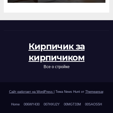
Кирпичик за
кирпичиком
Все о стройке
Сайт работает на WordPress
|
Тема News Hunt от
Themeansar
.
Home
006WY430
007HXU2Y
00MGT33M
00SAOS5H