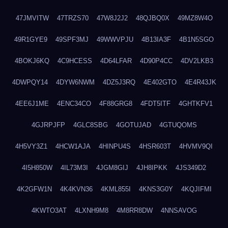
47JMVITW
47TRZS70
47W8J2J2
48QJBQ0X
49MZ8W4O
49R1GYE9
49SPF3MJ
49WWVPJU
4B13IA3F
4B1N5SGO
4BOKJ6KQ
4C9HCESS
4D64LFAR
4D90P4CC
4DV2LKB3
4DWPQY14
4DYW6NWM
4DZ5J3RQ
4E402GTO
4E4R43JK
4EE6J1ME
4ENC34CO
4F88GRG8
4FDT5ITF
4GHTKFV1
4GJRPJFP
4GLC8SBG
4GOTUJAD
4GTUQOMS
4H5VY3Z1
4HCW1AJA
4HINPU4S
4HSR603T
4HVMV9QI
4I5H850W
4IL73M3I
4JGM8GIJ
4JH8IPKK
4JS349D2
4K2GFW1N
4K4KVN36
4KML855I
4KNS3G0Y
4KQJIFMI
4KWTO3AT
4LXNH9M8
4M8RR8DW
4NNSAVOG