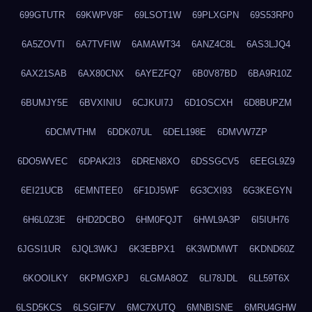
699GTUTR
69KWPV8F
69LSOT1W
69PLXGPN
69S53RP0
6A5ZOVTI
6A7TVFIW
6AMAWT34
6ANZ4C8L
6AS3LJQ4
6AX21SAB
6AX80CNX
6AYEZFQ7
6B0V87BD
6BA9R10Z
6BUMJY5E
6BVXINIU
6CJKUI7J
6D1OSCXH
6D8BUPZM
6DCMVTHM
6DDK07UL
6DEL198E
6DMVW7ZP
6DO5WVEC
6DPAK2I3
6DREN8XO
6DSSGCV5
6EEGL9Z9
6EI21UCB
6EMNTEE0
6F1DJ5WF
6G3CXI93
6G3KEGYN
6H6L0Z3E
6HD2DCBO
6HM0FQJT
6HWL9A3P
6I5IUH76
6JGSI1UR
6JQL3WKJ
6K3EBPX1
6K3WDMWT
6KDND60Z
6KOOILKY
6KPMGXPJ
6LGMA8OZ
6LI78JDL
6LL59T6X
6LSD5KCS
6LSGIF7V
6MC7XUTQ
6MNBISNE
6MRU4GHW