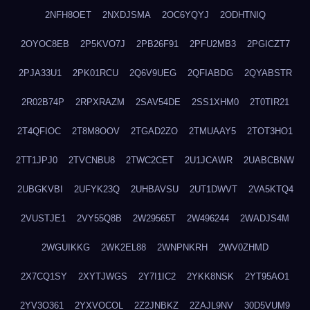
2NFH8OET
2NXDJSMA
2OC6YQYJ
2ODHTNIQ
2OYOC8EB
2P5KVO7J
2PB26F91
2PFU2MB3
2PGICZT7
2PJA33U1
2PK01RCU
2Q6V9UEG
2QFIABDG
2QYABSTR
2R02B74P
2RPXRAZM
2SAV54DE
2SS1XHM0
2T0TIR21
2T4QFIOC
2T8M8OOV
2TGAD2ZO
2TMUAAY5
2TOT3HO1
2TT1JPJ0
2TVCNBU8
2TWC2CET
2U1JCAWR
2UABCBNW
2UBGKVBI
2UFYK23Q
2UHBAVSU
2UT1DWVT
2VA5KTQ4
2VUSTJE1
2VY55Q8B
2W29565T
2W496244
2WADJS4M
2WGUIKKG
2WK2EL88
2WNPNKRH
2WV0ZHMD
2X7CQ1SY
2XYTJWGS
2Y7I1IC2
2YKK8NSK
2YT95AO1
2YV3O361
2YXVOCOL
2Z2JNBKZ
2ZAJL9NV
30D5VUM9