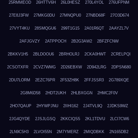
25RMMEOD
26HTTV6H
26L0HESZ
270L4YOL
276UFPNM
27E8J3FW
27MKG0DU
27MNQPU0
27NBD68F
27O3D674
27VYT4KU
28SMQGU6
299T1G15
2A01R6QT
2AAYZL7V
2AFJGVZY
2ATPPOCH
2B2G3AW2
2BFZFCNW
2BKKV1H5
2BLDOOU6
2BRHOLRJ
2CKA0HWT
2CRELPQI
2CSOTXFR
2CVZ7WMG
2D26EBXW
2D942LRG
2DPSN680
2DU7LORM
2EZC76PR
2F53ZH8K
2FFJSSR3
2G789XQE
2G8M6D58
2HDT2UKH
2HLBXGGN
2HMC2F0V
2HO7QAUP
2HYWPJNU
2IIHI162
2J4TVL9Q
2JDKS9WZ
2JG4QYDE
2JSJLGSQ
2KKCIQS5
2KL1TDVU
2LCI7CW6
2LN9C5H3
2LVOI55N
2M7YMERZ
2MIQDBKK
2N165DB2