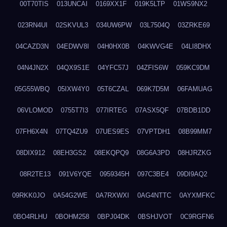
00T70TIS
013UNCAI
0169XX1F
019K5LTP
01WS9NX2
023RN4UI
02SKVUL3
034UW6PW
03L7504Q
03ZRKE69
04CAZD3N
04EDWV8I
04H0HX0B
04KWVG4E
04LI8DHX
04N4JN2X
04QX9S1E
04YFC57J
04ZFIS6W
059KC9DM
05G55WBQ
05IXW4Y0
05T6CZAL
069K7D5M
06FAMUAG
06VLOMOD
0755T7I3
077IRTEG
07ASX5QF
07BDB1DD
07FH6X4N
07TQ4ZU9
07UES9ES
07VPTDH1
08B99MM7
08DIX912
08EH3GS2
08EKQPQ9
08G6A3PD
08HJRZKG
08R2TE13
091V6YQE
0959345H
097C3BE4
09DI9AQ2
09RKK0JO
0A54G2WE
0A7RXWXI
0AG4NTTC
0AYXMFKC
0BO4RLHU
0BOHM258
0BPJ04DK
0BSHJVOT
0C9RGFN6