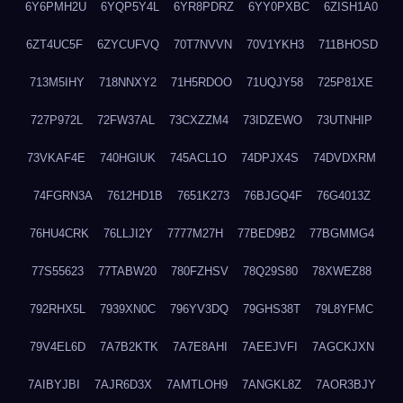
6Y6PMH2U
6YQP5Y4L
6YR8PDRZ
6YY0PXBC
6ZISH1A0
6ZT4UC5F
6ZYCUFVQ
70T7NVVN
70V1YKH3
711BHOSD
713M5IHY
718NNXY2
71H5RDOO
71UQJY58
725P81XE
727P972L
72FW37AL
73CXZZM4
73IDZEWO
73UTNHIP
73VKAF4E
740HGIUK
745ACL1O
74DPJX4S
74DVDXRM
74FGRN3A
7612HD1B
7651K273
76BJGQ4F
76G4013Z
76HU4CRK
76LLJI2Y
7777M27H
77BED9B2
77BGMMG4
77S55623
77TABW20
780FZHSV
78Q29S80
78XWEZ88
792RHX5L
7939XN0C
796YV3DQ
79GHS38T
79L8YFMC
79V4EL6D
7A7B2KTK
7A7E8AHI
7AEEJVFI
7AGCKJXN
7AIBYJBI
7AJR6D3X
7AMTLOH9
7ANGKL8Z
7AOR3BJY