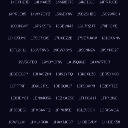
14GYHZ3D
14H4A825
14M9BJ75
14NJ13LJ
14PRJLGB
14PRLC85
14WY7OYZ
1546DY9V
15B2SHBQ
15C9WR6H
160ON64P
16P9KSF6
16SBWI43
16U7RZJT
179PIGYE
17HG5UY8
17SO7X9S
17UXEZ2B
17VE7UAW
181QKVNV
18FL2H11
18UVF9V8
19CWX8Y9
19S0NNZV
19SYNG2F
19V5GFDB
19YDYQRW
1AU5Q96D
1AXWRT6R
1B3DEC8P
1BHACZIN
1BI91YFQ
1BNJXLZ0
1BR5X4KO
1CFFT9FI
1D9U2JR1
1DBSQ817
1DRJ3XP8
1E2BYTZD
1E8JEY8J
1EN94O56
1EZXAZS6
1FH0C41J
1FIP186C
1FJ0BB6J
1FM8AVFQ
1FP03I5E
1GL2VJGH
1GRISVQA
1GWILLXI
1H4L4ROK
1HAKMC6P
1HDB3VUY
1HHJEK58