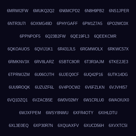
6MRWI2FW
6MUKQ2Q2
6N6MCPD2
6N8H9PB2
6NS1JPER
6NTR3U7I
6OXMG49D
6PHYGAFF
6PM1Z7A5
6PO2WC0X
6PPNPOF5
6Q23B2FW
6QE19FL3
6QEEKCMR
6QKOAUOS
6QVIJ1K1
6R431JL5
6RGMWOLX
6RKWC57X
6RMKNV3X
6RV8LARZ
6SBTC8OR
6T3R3AJM
6TKE2JE3
6TPRWJZM
6U06OJTH
6UJEQ0CF
6UQ42P16
6UTK14DG
6UU9ROQK
6UZUZF6L
6V4POCW2
6V6FZLKN
6VJVHI57
6VQ1DZQ1
6VZACB5E
6W0V02MY
6W1CRLU0
6WAOIUX0
6WJXFPEM
6WSY8NWU
6XFR4OTY
6XIHLDTU
6XL3E0EQ
6XP30R7N
6XQUAXFV
6XUCD56H
6XVXTC5I