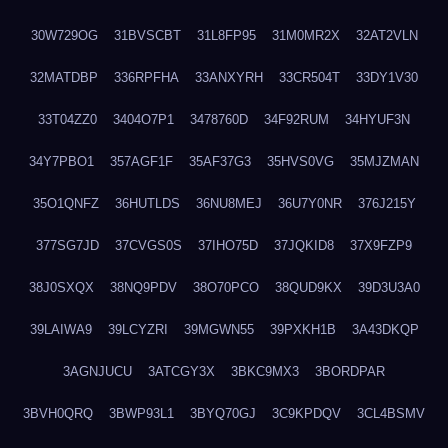
30W729OG
31BVSCBT
31L8FP95
31M0MR2X
32AT2VLN
32MATDBP
336RPFHA
33ANXYRH
33CR504T
33DY1V30
33T04ZZ0
3404O7P1
3478760D
34F92RUM
34HYUF3N
34Y7PBO1
357AGF1F
35AF37G3
35HVS0VG
35MJZMAN
35O1QNFZ
36HUTLDS
36NU8MEJ
36U7Y0NR
376J215Y
377SG7JD
37CVGS0S
37IHO75D
37JQKID8
37X9FZP9
38J0SXQX
38NQ9PDV
38O70PCO
38QUD9KX
39D3U3A0
39LAIWA9
39LCYZRI
39MGWN55
39PXKH1B
3A43DKQP
3AGNJUCU
3ATCGY3X
3BKC9MX3
3BORDPAR
3BVH0QRQ
3BWP93L1
3BYQ70GJ
3C9KPDQV
3CL4BSMV