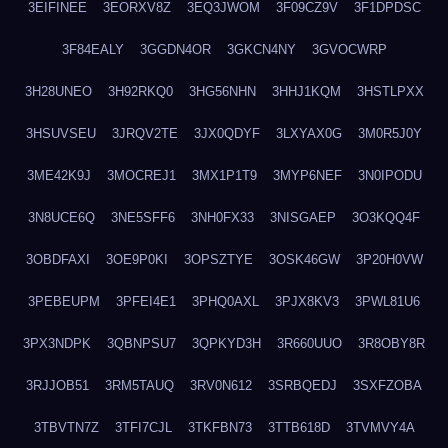
3EIFINEE
3EORXV8Z
3EQ3JWOM
3F09CZ9V
3F1DPDSC
3F84EALY
3GGDN4OR
3GKCN4NY
3GVOCWRP
3H28UNEO
3H92RKQ0
3HG56NHN
3HHJ1KQM
3HSTLPXX
3HSUVSEU
3JRQV2TE
3JX0QDYF
3LXYAX0G
3M0R5J0Y
3ME42K9J
3MOCREJ1
3MX1P1T9
3MYP6NEF
3N0IPODU
3N8UCE6Q
3NE5SFF6
3NH0FX33
3NISGAEP
3O3KQQ4F
3OBDFAXI
3OE9P0KI
3OPSZTYE
3OSK46GW
3P20H0VW
3PEBEUPM
3PFEI4E1
3PHQ0AXL
3PJX8KV3
3PWL81U6
3PX3NDPK
3QBNPSU7
3QPKYD3H
3R660UUO
3R8OBY8R
3RJJOB51
3RM5TAUQ
3RV0N612
3SRBQEDJ
3SXFZOBA
3TBVTN7Z
3TFI7CJL
3TKFBN73
3TTB618D
3TVMVY4A