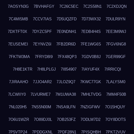
7AOSYN3G
7BVHAFGY
7C26C5EC
7C2S58N1
7C2XDJQN
7C4MI5MB
7CCV7IAS
7D5UQZFD
7D73WX32
7DULR9YN
7DXTFT0X
7DYZC5PF
7E0NDNH1
7EDB4H4S
7EE3M9WJ
7EUSEMEI
7EYNVZ6I
7FB2DR6D
7FE1WG6S
7FGV6NG8
7FKTW3MA
7FRYD8I9
7FX48QP3
7GDV0B8J
7GER99GF
7H8E1KTR
7H8LPLGJ
7I854907
7IAYUF4X
7IRRICQI
7JIRAAHO
7JJO4AR2
7JLOZ9Q7
7KWC77GK
7LALYSM0
7LCWIIY0
7LVURME7
7M1UWA38
7MHLTVDG
7MM4F50B
7NL020H5
7NS5N00M
7NSA9LFN
7NZIGFWV
7O15HQUY
7O6U1WZR
7O89DJ0L
7OB253FZ
7ODLM7D2
7OY8DOTS
7P5VTP24
7PDDGXNL
7PDF28N1
7PISQHBH
7PKT2VUV