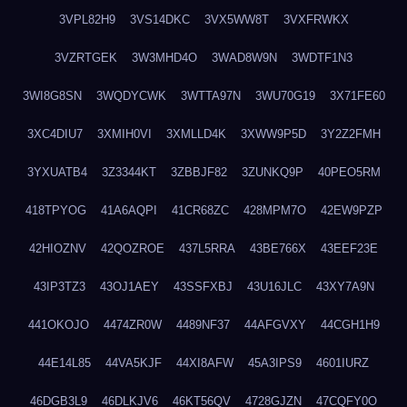
3VPL82H9
3VS14DKC
3VX5WW8T
3VXFRWKX
3VZRTGEK
3W3MHD4O
3WAD8W9N
3WDTF1N3
3WI8G8SN
3WQDYCWK
3WTTA97N
3WU70G19
3X71FE60
3XC4DIU7
3XMIH0VI
3XMLLD4K
3XWW9P5D
3Y2Z2FMH
3YXUATB4
3Z3344KT
3ZBBJF82
3ZUNKQ9P
40PEO5RM
418TPYOG
41A6AQPI
41CR68ZC
428MPM7O
42EW9PZP
42HIOZNV
42QOZROE
437L5RRA
43BE766X
43EEF23E
43IP3TZ3
43OJ1AEY
43SSFXBJ
43U16JLC
43XY7A9N
441OKOJO
4474ZR0W
4489NF37
44AFGVXY
44CGH1H9
44E14L85
44VA5KJF
44XI8AFW
45A3IPS9
4601IURZ
46DGB3L9
46DLKJV6
46KT56QV
4728GJZN
47CQFY0O