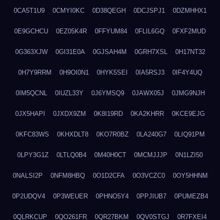
0CA5T1U9
0CMYI0KC
0D38QEGH
0DCJSPJ1
0DZMHHX1
0E9GCHCU
0EZ05K4R
0FFYUM84
0FLIL6GQ
0FXF2MUD
0G363XJW
0GI31E0A
0GJSAH4M
0GRH7XSL
0H17NT32
0H7Y9RRM
0H9OI0N1
0HYK5SEI
0IA5RSJ3
0IF4Y4UQ
0IM5QCNL
0IUZL33Y
0J6YMSQ9
0JAWX05J
0JMG9NJH
0JX5HAPI
0JXDX9ZM
0K8I19RD
0KA2KHRR
0KCE9EJG
0KFC83WS
0KHXDLT8
0KO7R0BZ
0LA240G7
0LIQ91PM
0LPY3G1Z
0LTLQ0B4
0M40H0CT
0MCMJJJP
0N1LZI50
0NALSI2P
0NFM8HBQ
0O1D2CFA
0O3VCZC0
0OY5HHNM
0P2UDQV4
0P3WEUER
0PHNO5Y4
0PPJIUB7
0PUMEZB4
0QLRKCUP
0QO261FR
0QR27BKM
0QV0STGJ
0R7FXEI4