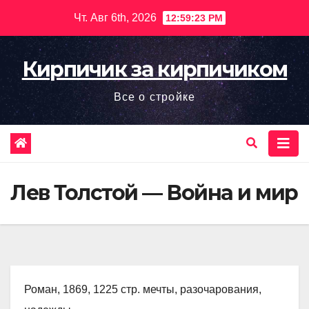
Перейти
Чт. Авг 6th, 2026
12:59:24 PM
к
содержимому
Кирпичик за кирпичиком
Все о стройке
Лев Толстой — Война и мир
Роман, 1869, 1225 стр. мечты, разочарования,