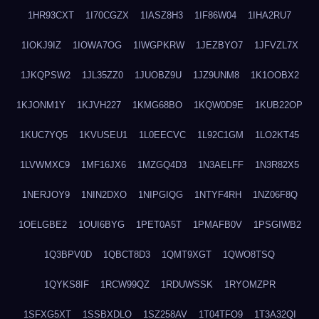
1HR93CXT
1I70CGZX
1IASZ8H3
1IF86W04
1IHA2RU7
1IOKJ9IZ
1IOWA7OG
1IWGPKRW
1JEZBYO7
1JFVZL7X
1JKQPSW2
1JL35ZZ0
1JUOBZ9U
1JZ9UNM8
1K1OOBX2
1KJONM1Y
1KJVH227
1KMG68BO
1KQW0D9E
1KUB22OP
1KUC7YQ5
1KVUSEU1
1L0EECVC
1L92C1GM
1LO2KT45
1LVWMXC9
1MF16JX6
1MZGQ4D3
1N3AELFF
1N3R82X5
1NERJOY9
1NIN2DXO
1NIPGIQG
1NTYF4RH
1NZ06F8Q
1OELGBE2
1OUI6BYG
1PET0A5T
1PMAFB0V
1PSGIWB2
1Q3BPV0D
1QBCT8D3
1QMT9XGT
1QWO8TSQ
1QYKS8IF
1RCW99QZ
1RDUWSSK
1RYOMZPR
1SFXG5XT
1SSBXDLO
1SZ258AV
1T04TFO9
1T3A32QI