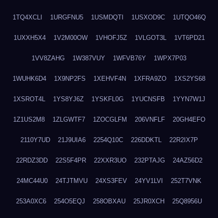
1TQ4XCLI
1URGFNU5
1USMDQTI
1USXOD9C
1UTQO46Q
1UXXH5X4
1V2M00OW
1VHOFJ5Z
1VLGOT3L
1VT6PD21
1VV8ZAHG
1W387VUY
1WFVB76Y
1WPX7P03
1WUHK6D4
1X9NP2FS
1XEHVF4N
1XFRA9ZO
1XS2YS68
1XSROT4L
1YS8YJ6Z
1YSKFL0G
1YUCNSFB
1YYN7W1J
1Z1US2M8
1ZLGWTF7
1ZOCGLFM
206VNFLF
20GH4EFO
2110Y7UD
21J9UIA6
2254Q10C
226DDKTL
22R2IX7P
22RDZ3DD
22S5F4PR
22XXR3UO
232PTAJG
24AZ56D2
24MC44U0
24TJTMVU
24XS3FEV
24YV1LVI
252T7VNK
253A0XC6
254O5EQJ
258OBXAU
25JR0XCH
25Q8956U