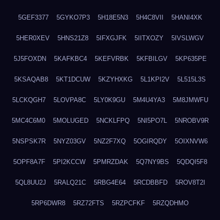
5GEF3377
5GYKO7P3
5H18E5N3
5H4C8VII
5HANI4XK
5HER0XEV
5HNS21Z8
5IFXGJFK
5IITXOZY
5IVSLWGV
5J5FOXDN
5KAFKBC4
5KEFVRBK
5KFBILGV
5KP635PE
5KSAQAB8
5KT1DCUW
5KZYHXKG
5L1KPI2V
5L515L3S
5LCKQGH7
5LOVPA8C
5LY0K9GU
5M4U4YA3
5M8JMWFU
5MC4C6M0
5MOLUGED
5NCKLFPQ
5NI5PO7L
5NROBV9R
5NSPSK7R
5NYZ03GV
5NZ2F7XQ
5OGIRQDY
5OIXNVW6
5OPF8A7F
5PI2KCCW
5PMRZDAK
5Q7NY9BS
5QDQI5F8
5QL8UU2J
5RALQ21C
5RBG4E64
5RCDBBFD
5ROV8T2I
5RP6DWR8
5RZ72FTS
5RZPCFKF
5RZQDHMO