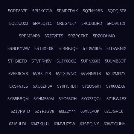
5OPF8A7F
5PI2KCCW
5PMRZDAK
5Q7NY9BS
5QDQI5F8
5QL8UU2J
5RALQ21C
5RBG4E64
5RCDBBFD
5ROV8T2I
5RP6DWR8
5RZ72FTS
5RZPCFKF
5RZQDHMO
5SNLKYWW
5ST3XE0K
5T4RFJQE
5TDWI9U5
5TDWKNIX
5THBIEFD
5TVPRN5V
5UJY0QQ2
5UPNX603
5UUMB8OT
5V5K9CVS
5VB3LIYB
5VTXJVNC
5VVNNS1S
5XJ2MR7Y
5XSF9JLS
5XU6ZP3A
5Y0HCRBH
5Y1QS60T
5Y86UZX6
5YB5BBQM
5YHM530M
5YO667IH
5YO7ZQGL
5Z1BWJEZ
5Z1VP9TD
5ZYFJGV9
60IZ2Y44
60X8LPUK
62LJGRE8
6316UU0I
634ZKLU1
63MVU7SW
63SPQINX
63WDQUHH