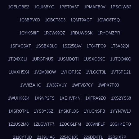
1OELGBE2
1OUI6BYG
1PET0A5T
1PMAFB0V
1PSGIWB2
1Q3BPV0D
1QBCT8D3
1QMT9XGT
1QWO8TSQ
1QYKS8IF
1RCW99QZ
1RDUWSSK
1RYOMZPR
1SFXG5XT
1SSBXDLO
1SZ258AV
1T04TFO9
1T3A32QI
1TQ4XCLI
1URGFNU5
1USMDQTI
1USXOD9C
1UTQO46Q
1UXXH5X4
1V2M00OW
1VHOFJ5Z
1VLGOT3L
1VT6PD21
1VV8ZAHG
1W387VUY
1WFVB76Y
1WPX7P03
1WUHK6D4
1X9NP2FS
1XEHVF4N
1XFRA9ZO
1XS2YS68
1XSROT4L
1YS8YJ6Z
1YSKFL0G
1YUCNSFB
1YYN7W1J
1Z1US2M8
1ZLGWTF7
1ZOCGLFM
206VNFLF
20GH4EFO
2110Y7UD
21J9UIA6
2254Q10C
226DDKTL
22R2IX7P