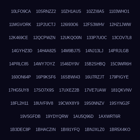
10LFO9CA
10SRNZZ2
10ZH1AUS
10ZZI8A5
1103WHO1
11MGVORK
11P2UCTJ
126I93O6
12FS3WHV
12HZ1JWW
12K469CE
12QCPWZN
12UKQO0N
133P7UOC
13COV7L8
14GYHZ3D
14H4A825
14M9BJ75
14NJ13LJ
14PRJLGB
14PRLC85
14WY7OYZ
1546DY9V
15B2SHBQ
15C9WR6H
160ON64P
16P9KSF6
16SBWI43
16U7RZJT
179PIGYE
17HG5UY8
17SO7X9S
17UXEZ2B
17VE7UAW
181QKVNV
18FL2H11
18UVF9V8
19CWX8Y9
19S0NNZV
19SYNG2F
19V5GFDB
19YDYQRW
1AU5Q96D
1AXWRT6R
1B3DEC8P
1BHACZIN
1BI91YFQ
1BNJXLZ0
1BR5X4KO