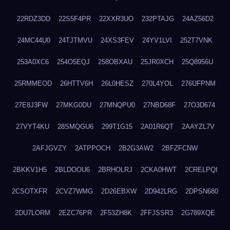
22RDZ3DD
22S5F4PR
22XXR3UO
232PTAJG
24AZ56D2
24MC44U0
24TJTMVU
24XS3FEV
24YV1LVI
252T7VNK
253A0XC6
254O5EQJ
258OBXAU
25JR0XCH
25Q8956U
25RMMEOD
26HTTV6H
26L0HESZ
270L4YOL
276UFPNM
27E8J3FW
27MKG0DU
27MNQPU0
27NBD68F
27O3D674
27VYT4KU
28SMQGU6
299T1G15
2A01R6QT
2AAYZL7V
2AFJGVZY
2ATPPOCH
2B2G3AW2
2BFZFCNW
2BKKV1H5
2BLDOOU6
2BRHOLRJ
2CKA0HWT
2CRELPQI
2CSOTXFR
2CVZ7WMG
2D26EBXW
2D942LRG
2DPSN680
2DU7LORM
2EZC76PR
2F53ZH8K
2FFJSSR3
2G789XQE