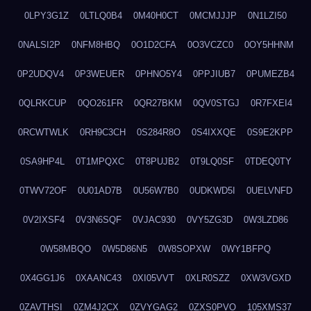
0LPY3G1Z
0LTLQ0B4
0M40H0CT
0MCMJJJP
0N1LZI50
0NALSI2P
0NFM8HBQ
0O1D2CFA
0O3VCZC0
0OY5HHNM
0P2UDQV4
0P3WEUER
0PHNO5Y4
0PPJIUB7
0PUMEZB4
0QLRKCUP
0QO261FR
0QR27BKM
0QV0STGJ
0R7FXEI4
0RCWTWLK
0RH9C3CH
0S284R8O
0S4IXXQE
0S9E2KPP
0SA9HP4L
0T1MPQXC
0T8PUJB2
0T9LQ0SF
0TDEQ0TY
0TWV72OF
0U01AD7B
0U56W7B0
0UDKWD5I
0UELVNFD
0V2IXSF4
0V3N6SQF
0VJAC930
0VY5ZG3D
0W3LZD86
0W58MBQO
0W5D86N5
0W8SOPXW
0WY1BFPQ
0X4GG1J6
0XAANC43
0XI05VVT
0XLR0SZZ
0XW3VGXD
0ZAVTHSI
0ZM4J2CX
0ZVYGAG2
0ZXS0PVO
105XMS37