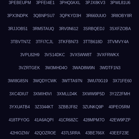
3PEBEUPM
3PFEI4E1
3PHQ0AXL
3PJX8KV3
3PWL81U6
3PX3NDPK
3QBNPSU7
3QPKYD3H
3R660UUO
3R8OBY8R
3RJJOB51
3RM5TAUQ
3RV0N612
3SRBQEDJ
3SXFZOBA
3TBVTN7Z
3TFI7CJL
3TKFBN73
3TTB618D
3TVMVY4A
3VPL82H9
3VS14DKC
3VX5WW8T
3VXFRWKX
3VZRTGEK
3W3MHD4O
3WAD8W9N
3WDTF1N3
3WI8G8SN
3WQDYCWK
3WTTA97N
3WU70G19
3X71FE60
3XC4DIU7
3XMIH0VI
3XMLLD4K
3XWW9P5D
3Y2Z2FMH
3YXUATB4
3Z3344KT
3ZBBJF82
3ZUNKQ9P
40PEO5RM
418TPYOG
41A6AQPI
41CR68ZC
428MPM7O
42EW9PZP
42HIOZNV
42QOZROE
437L5RRA
43BE766X
43EEF23E