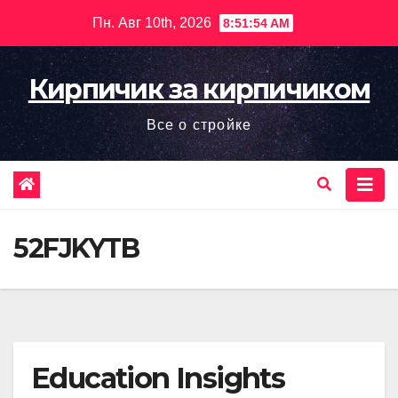
Перейти
Пн. Авг 10th, 2026
8:51:55 AM
к
содержимому
Кирпичик за кирпичиком
Все о стройке
52FJKYTB
Education Insights