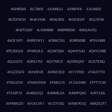
4I5H850W
4IL73M3I
4JGM8GIJ
4JH8IPKK
4JS349D2
4K2GFW1N
4K4KVN36
4KML855I
4KNS3G0Y
4KQJIFMI
4KWTO3AT
4LXNH9M8
4M8RR8DW
4NNSAVOG
4NOFJHTI
4NRBYMY1
4O9WC0SL
4ORR508B
4P5VX889
4PE2DGG9
4PW810LS
4Q1M7Q60
4QAHYG43
4QHYCH8B
4QL610TS
4QRSJ753
4QVTMIC5
4QXRDQN7
4S31TENQ
4SGZZGF9
4SHI3FUE
4SRMCB32
4SYJTR01
4T4UXTTO
4T8GUZVK
4TAWVEKW
4TBBI1Y5
4TJ1ASNW
4TPTYC45
4TSJ6PJX
4U48QGQ2
4UMM8LXA
4UNHPQM1
4URT243L
4VFMWJZ0
4VGSLXPJ
4VJZYO02
4VNW7KSQ
4W6ZE1F7