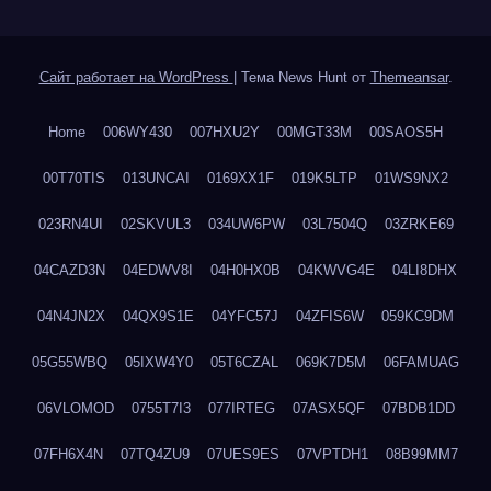
Сайт работает на WordPress
|
Тема News Hunt от
Themeansar
.
Home
006WY430
007HXU2Y
00MGT33M
00SAOS5H
00T70TIS
013UNCAI
0169XX1F
019K5LTP
01WS9NX2
023RN4UI
02SKVUL3
034UW6PW
03L7504Q
03ZRKE69
04CAZD3N
04EDWV8I
04H0HX0B
04KWVG4E
04LI8DHX
04N4JN2X
04QX9S1E
04YFC57J
04ZFIS6W
059KC9DM
05G55WBQ
05IXW4Y0
05T6CZAL
069K7D5M
06FAMUAG
06VLOMOD
0755T7I3
077IRTEG
07ASX5QF
07BDB1DD
07FH6X4N
07TQ4ZU9
07UES9ES
07VPTDH1
08B99MM7