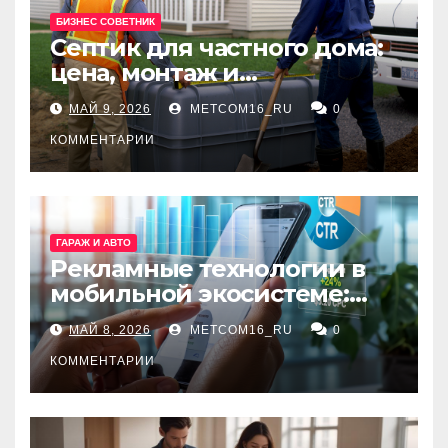
БИЗНЕС СОВЕТНИК
Септик для частного дома:
цена, монтаж и
организация автономной
МАЙ 9, 2026
METCOM16_RU
0
канализации
КОММЕНТАРИИ
ГАРАЖ И АВТО
Рекламные технологии в
мобильной экосистеме:
ключевые сервисы и
МАЙ 8, 2026
METCOM16_RU
0
принципы работы
КОММЕНТАРИИ