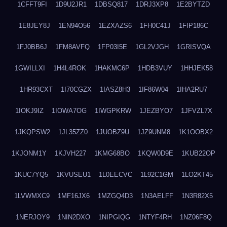
1CFFT9FI
1D9U2JR1
1DBSQ817
1DRJ3XP8
1E2BYTZD
1E8JEY8J
1EN94O56
1EZXAZS6
1FH0C41J
1FIP186C
1FJ0BB6J
1FM8AVFQ
1FP03I5E
1GL2VJGH
1GRISVQA
1GWILLXI
1H4L4ROK
1HAKMC6P
1HDB3VUY
1HHJEK58
1HR93CXT
1I70CGZX
1IASZ8H3
1IF86W04
1IHA2RU7
1IOKJ9IZ
1IOWA7OG
1IWGPKRW
1JEZBYO7
1JFVZL7X
1JKQPSW2
1JL35ZZ0
1JUOBZ9U
1JZ9UNM8
1K1OOBX2
1KJONM1Y
1KJVH227
1KMG68BO
1KQW0D9E
1KUB22OP
1KUC7YQ5
1KVUSEU1
1L0EECVC
1L92C1GM
1LO2KT45
1LVWMXC9
1MF16JX6
1MZGQ4D3
1N3AELFF
1N3R82X5
1NERJOY9
1NIN2DXO
1NIPGIQG
1NTYF4RH
1NZ06F8Q