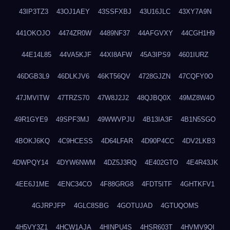
43IP3TZ3
43OJ1AEY
43SSFXBJ
43U16JLC
43XY7A9N
441OKOJO
4474ZR0W
4489NF37
44AFGVXY
44CGH1H9
44E14L85
44VA5KJF
44XI8AFW
45A3IPS9
4601IURZ
46DGB3L9
46DLKJV6
46KT56QV
4728GJZN
47CQFY0O
47JMVITW
47TRZS70
47W8J2J2
48QJBQ0X
49MZ8W4O
49R1GYE9
49SPF3MJ
49WWVPJU
4B13IA3F
4B1N5SGO
4BOKJ6KQ
4C9HCESS
4D64LFAR
4D90P4CC
4DV2LKB3
4DWPQY14
4DYW6NWM
4DZ5J3RQ
4E402GTO
4E4R43JK
4EE6J1ME
4ENC34CO
4F88GRG8
4FDT5ITF
4GHTKFV1
4GJRPJFP
4GLC8SBG
4GOTUJAD
4GTUQOMS
4H5VY3Z1
4HCW1AJA
4HINPU4S
4HSR603T
4HVMV9QI