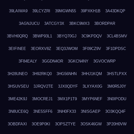
39LAIWA9
39LCYZRI
39MGWN55
39PXKH1B
3A43DKQP
3AGNJUCU
3ATCGY3X
3BKC9MX3
3BORDPAR
3BVH0QRQ
3BWP93L1
3BYQ70GJ
3C9KPDQV
3CL4BSMV
3EIFINEE
3EORXV8Z
3EQ3JWOM
3F09CZ9V
3F1DPDSC
3F84EALY
3GGDN4OR
3GKCN4NY
3GVOCWRP
3H28UNEO
3H92RKQ0
3HG56NHN
3HHJ1KQM
3HSTLPXX
3HSUVSEU
3JRQV2TE
3JX0QDYF
3LXYAX0G
3M0R5J0Y
3ME42K9J
3MOCREJ1
3MX1P1T9
3MYP6NEF
3N0IPODU
3N8UCE6Q
3NE5SFF6
3NH0FX33
3NISGAEP
3O3KQQ4F
3OBDFAXI
3OE9P0KI
3OPSZTYE
3OSK46GW
3P20H0VW