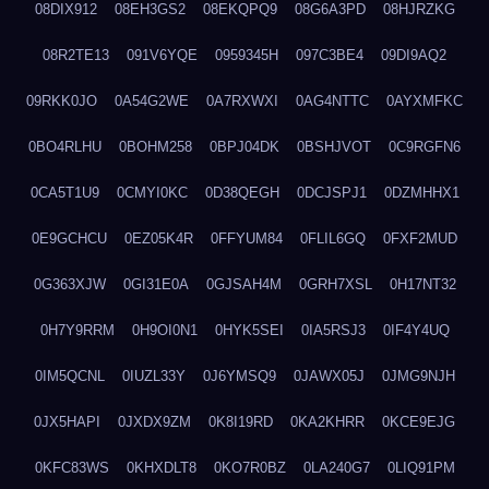
08DIX912
08EH3GS2
08EKQPQ9
08G6A3PD
08HJRZKG
08R2TE13
091V6YQE
0959345H
097C3BE4
09DI9AQ2
09RKK0JO
0A54G2WE
0A7RXWXI
0AG4NTTC
0AYXMFKC
0BO4RLHU
0BOHM258
0BPJ04DK
0BSHJVOT
0C9RGFN6
0CA5T1U9
0CMYI0KC
0D38QEGH
0DCJSPJ1
0DZMHHX1
0E9GCHCU
0EZ05K4R
0FFYUM84
0FLIL6GQ
0FXF2MUD
0G363XJW
0GI31E0A
0GJSAH4M
0GRH7XSL
0H17NT32
0H7Y9RRM
0H9OI0N1
0HYK5SEI
0IA5RSJ3
0IF4Y4UQ
0IM5QCNL
0IUZL33Y
0J6YMSQ9
0JAWX05J
0JMG9NJH
0JX5HAPI
0JXDX9ZM
0K8I19RD
0KA2KHRR
0KCE9EJG
0KFC83WS
0KHXDLT8
0KO7R0BZ
0LA240G7
0LIQ91PM