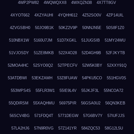
4WP2PW82
4WQWQXX8
4WXQZN38
4X7TT8GV
4XYOT662
4XZYAUHI
4YQHH612
4Z52SO0V
4ZP14UIL
4ZVGSBH0
50JO9B1K
50KZ2V9P
50NNJN5E
50S8F1Z0
510NBX1W
5160U7JM
51D7XGKL
51JUGSIB
51MY24WU
51VJOSDY
51ZE8MKB
522X4O28
52D4GH9B
52FJKYTB
52MOA4HC
52SYO0Q2
52TPECFV
52W5K0BY
52XXY91Q
53ATDBWI
53EKZAMH
53Z8FUAW
54PKU5CO
551HGV0S
553WPS4S
55FLR3W1
55IE9L4V
55JKJF3L
55NCOA72
55QDIRSM
55XAQHMU
56975PIR
56GSA0U2
56QN3KEB
56SCV4BG
571FDQ4T
5771DEGW
57G6BV7Y
57IUFJJS
57LA2HJ6
57N9R0VG
57Z141YR
584ZQC53
58G12L5U