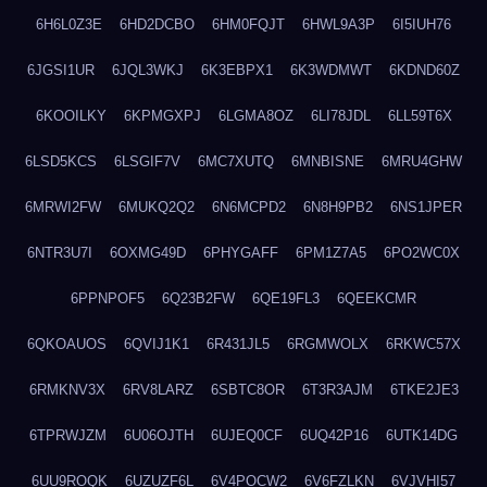
6H6L0Z3E
6HD2DCBO
6HM0FQJT
6HWL9A3P
6I5IUH76
6JGSI1UR
6JQL3WKJ
6K3EBPX1
6K3WDMWT
6KDND60Z
6KOOILKY
6KPMGXPJ
6LGMA8OZ
6LI78JDL
6LL59T6X
6LSD5KCS
6LSGIF7V
6MC7XUTQ
6MNBISNE
6MRU4GHW
6MRWI2FW
6MUKQ2Q2
6N6MCPD2
6N8H9PB2
6NS1JPER
6NTR3U7I
6OXMG49D
6PHYGAFF
6PM1Z7A5
6PO2WC0X
6PPNPOF5
6Q23B2FW
6QE19FL3
6QEEKCMR
6QKOAUOS
6QVIJ1K1
6R431JL5
6RGMWOLX
6RKWC57X
6RMKNV3X
6RV8LARZ
6SBTC8OR
6T3R3AJM
6TKE2JE3
6TPRWJZM
6U06OJTH
6UJEQ0CF
6UQ42P16
6UTK14DG
6UU9ROQK
6UZUZF6L
6V4POCW2
6V6FZLKN
6VJVHI57