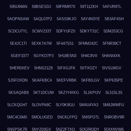
595U946N
59BSESDJ
59FRMR7X
59T11ZKH
5AFUR9TL
5AOPNSAW
5AQL07P2
5ASS9KJO
5AY4N3YE
5B3AF4SH
5CDCU7YL
5CWV233T
5DFYUFZ0
5DKYT31C
5DM253CG
5E4JC1TI
5EXK7A7W
5F447S51
5FMM242C
5FNR39CT
5GEF3377
5GYKO7P3
5H18E5N3
5H4C8VII
5HANI4XK
5HER0XEV
5HNS21Z8
5IFXGJFK
5IITXOZY
5IVSLWGV
5J5FOXDN
5KAFKBC4
5KEFVRBK
5KFBILGV
5KP635PE
5KSAQAB8
5KT1DCUW
5KZYHXKG
5L1KPI2V
5L515L3S
5LCKQGH7
5LOVPA8C
5LY0K9GU
5M4U4YA3
5M8JMWFU
5MC4C6M0
5MOLUGED
5NCKLFPQ
5NI5PO7L
5NROBV9R
5NSPSK7R
5NYZ03GV
5NZ2F7XQ
5OGIRQDY
5OIXNVW6