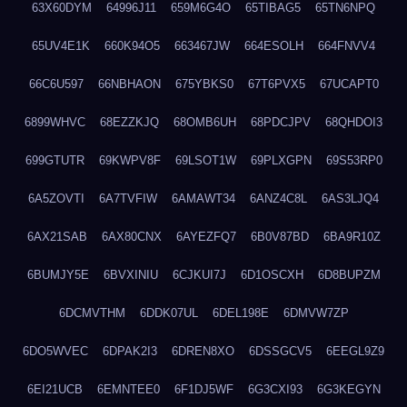
63X60DYM
64996J11
659M6G4O
65TIBAG5
65TN6NPQ
65UV4E1K
660K94O5
663467JW
664ESOLH
664FNVV4
66C6U597
66NBHAON
675YBKS0
67T6PVX5
67UCAPT0
6899WHVC
68EZZKJQ
68OMB6UH
68PDCJPV
68QHDOI3
699GTUTR
69KWPV8F
69LSOT1W
69PLXGPN
69S53RP0
6A5ZOVTI
6A7TVFIW
6AMAWT34
6ANZ4C8L
6AS3LJQ4
6AX21SAB
6AX80CNX
6AYEZFQ7
6B0V87BD
6BA9R10Z
6BUMJY5E
6BVXINIU
6CJKUI7J
6D1OSCXH
6D8BUPZM
6DCMVTHM
6DDK07UL
6DEL198E
6DMVW7ZP
6DO5WVEC
6DPAK2I3
6DREN8XO
6DSSGCV5
6EEGL9Z9
6EI21UCB
6EMNTEE0
6F1DJ5WF
6G3CXI93
6G3KEGYN