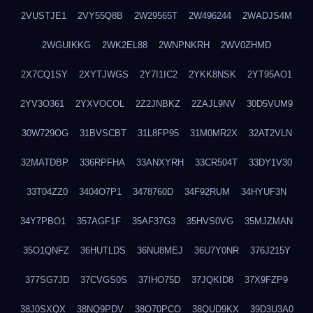
2VUSTJE1
2VY55Q8B
2W29565T
2W496244
2WADJS4M
2WGUIKKG
2WK2EL88
2WNPNKRH
2WV0ZHMD
2X7CQ1SY
2XYTJWGS
2Y7I1IC2
2YKK8NSK
2YT95AO1
2YV3O361
2YXVOCOL
2Z2JNBKZ
2ZAJL9NV
30D5VUM9
30W729OG
31BVSCBT
31L8FP95
31M0MR2X
32AT2VLN
32MATDBP
336RPFHA
33ANXYRH
33CR504T
33DY1V30
33T04ZZ0
3404O7P1
3478760D
34F92RUM
34HYUF3N
34Y7PBO1
357AGF1F
35AF37G3
35HVS0VG
35MJZMAN
35O1QNFZ
36HUTLDS
36NU8MEJ
36U7Y0NR
376J215Y
377SG7JD
37CVGS0S
37IHO75D
37JQKID8
37X9FZP9
38J0SXQX
38NQ9PDV
38O70PCO
38QUD9KX
39D3U3A0