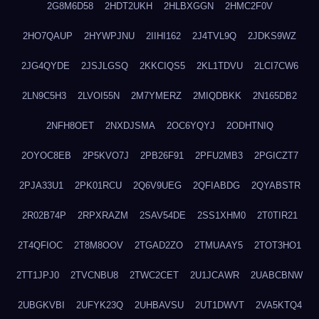
2G8M6D58
2HDT2UKH
2HLBXGGN
2HMC2F0V
2HO7QAUP
2HYWPJNU
2IIHI162
2J4TVL9Q
2JDKS9WZ
2JG4QYDE
2JSJLGSQ
2KKCIQS5
2KL1TDVU
2LCI7CW6
2LN9C5H3
2LVOI55N
2M7YMERZ
2MIQDBKK
2N165DB2
2NFH8OET
2NXDJSMA
2OC6YQYJ
2ODHTNIQ
2OYOC8EB
2P5KVO7J
2PB26F91
2PFU2MB3
2PGICZT7
2PJA33U1
2PK01RCU
2Q6V9UEG
2QFIABDG
2QYABSTR
2R02B74P
2RPXRAZM
2SAV54DE
2SS1XHM0
2T0TIR21
2T4QFIOC
2T8M8OOV
2TGAD2ZO
2TMUAAY5
2TOT3HO1
2TT1JPJ0
2TVCNBU8
2TWC2CET
2U1JCAWR
2UABCBNW
2UBGKVBI
2UFYK23Q
2UHBAVSU
2UT1DWVT
2VA5KTQ4