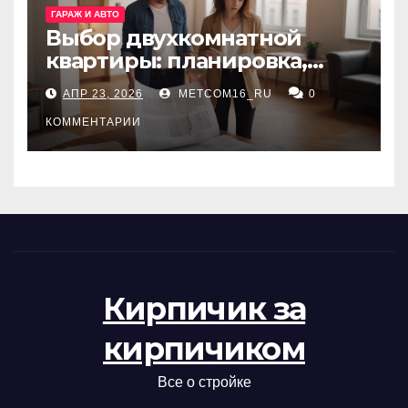
ГАРАЖ И АВТО
Выбор двухкомнатной
квартиры: планировка,
состояние жилья и
АПР 23, 2026
METCOM16_RU
0
проверка документов
КОММЕНТАРИИ
Кирпичик за
кирпичиком
Все о стройке