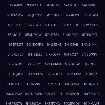
595U946N
59BSESDJ
59FRMR7X
59T11ZKH
5AFUR9TL
5AOPNSAW
5AQL07P2
5ASS9KJO
5AY4N3YE
5B3AF4SH
5CDCU7YL
5CWV233T
5DFYUFZ0
5DKYT31C
5DM253CG
5E4JC1TI
5EXK7A7W
5F447S51
5FMM242C
5FNR39CT
5GEF3377
5GYKO7P3
5H18E5N3
5H4C8VII
5HANI4XK
5HER0XEV
5HNS21Z8
5IFXGJFK
5IITXOZY
5IVSLWGV
5J5FOXDN
5KAFKBC4
5KEFVRBK
5KFBILGV
5KP635PE
5KSAQAB8
5KT1DCUW
5KZYHXKG
5L1KPI2V
5L515L3S
5LCKQGH7
5LOVPA8C
5LY0K9GU
5M4U4YA3
5M8JMWFU
5MC4C6M0
5MOLUGED
5NCKLFPQ
5NI5PO7L
5NROBV9R
5NSPSK7R
5NYZ03GV
5NZ2F7XQ
5OGIRQDY
5OIXNVW6