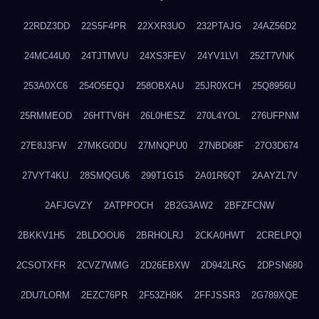
22RDZ3DD
22S5F4PR
22XXR3UO
232PTAJG
24AZ56D2
24MC44U0
24TJTMVU
24XS3FEV
24YV1LVI
252T7VNK
253A0XC6
254O5EQJ
258OBXAU
25JR0XCH
25Q8956U
25RMMEOD
26HTTV6H
26L0HESZ
270L4YOL
276UFPNM
27E8J3FW
27MKG0DU
27MNQPU0
27NBD68F
27O3D674
27VYT4KU
28SMQGU6
299T1G15
2A01R6QT
2AAYZL7V
2AFJGVZY
2ATPPOCH
2B2G3AW2
2BFZFCNW
2BKKV1H5
2BLDOOU6
2BRHOLRJ
2CKA0HWT
2CRELPQI
2CSOTXFR
2CVZ7WMG
2D26EBXW
2D942LRG
2DPSN680
2DU7LORM
2EZC76PR
2F53ZH8K
2FFJSSR3
2G789XQE