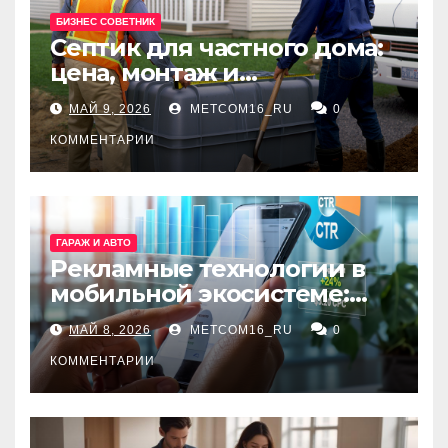
БИЗНЕС СОВЕТНИК
Септик для частного дома:
цена, монтаж и
организация автономной
МАЙ 9, 2026
METCOM16_RU
0
канализации
КОММЕНТАРИИ
ГАРАЖ И АВТО
Рекламные технологии в
мобильной экосистеме:
ключевые сервисы и
МАЙ 8, 2026
METCOM16_RU
0
принципы работы
КОММЕНТАРИИ