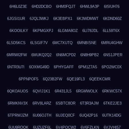
6H6L0Z3E
6HD2DCBO
6HM0FQJT
6HWL9A3P
6I5IUH76
6JGSI1UR
6JQL3WKJ
6K3EBPX1
6K3WDMWT
6KDND60Z
6KOOILKY
6KPMGXPJ
6LGMA8OZ
6LI78JDL
6LL59T6X
6LSD5KCS
6LSGIF7V
6MC7XUTQ
6MNBISNE
6MRU4GHW
6MRWI2FW
6MUKQ2Q2
6N6MCPD2
6N8H9PB2
6NS1JPER
6NTR3U7I
6OXMG49D
6PHYGAFF
6PM1Z7A5
6PO2WC0X
6PPNPOF5
6Q23B2FW
6QE19FL3
6QEEKCMR
6QKOAUOS
6QVIJ1K1
6R431JL5
6RGMWOLX
6RKWC57X
6RMKNV3X
6RV8LARZ
6SBTC8OR
6T3R3AJM
6TKE2JE3
6TPRWJZM
6U06OJTH
6UJEQ0CF
6UQ42P16
6UTK14DG
6UU9ROQK
6UZUZF6L
6V4POCW2
6V6FZLKN
6VJVHI57