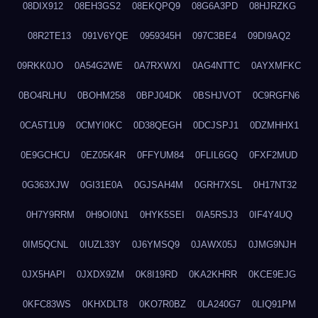
08DIX912
08EH3GS2
08EKQPQ9
08G6A3PD
08HJRZKG
08R2TE13
091V6YQE
0959345H
097C3BE4
09DI9AQ2
09RKK0JO
0A54G2WE
0A7RXWXI
0AG4NTTC
0AYXMFKC
0BO4RLHU
0BOHM258
0BPJ04DK
0BSHJVOT
0C9RGFN6
0CA5T1U9
0CMYI0KC
0D38QEGH
0DCJSPJ1
0DZMHHX1
0E9GCHCU
0EZ05K4R
0FFYUM84
0FLIL6GQ
0FXF2MUD
0G363XJW
0GI31E0A
0GJSAH4M
0GRH7XSL
0H17NT32
0H7Y9RRM
0H9OI0N1
0HYK5SEI
0IA5RSJ3
0IF4Y4UQ
0IM5QCNL
0IUZL33Y
0J6YMSQ9
0JAWX05J
0JMG9NJH
0JX5HAPI
0JXDX9ZM
0K8I19RD
0KA2KHRR
0KCE9EJG
0KFC83WS
0KHXDLT8
0KO7R0BZ
0LA240G7
0LIQ91PM