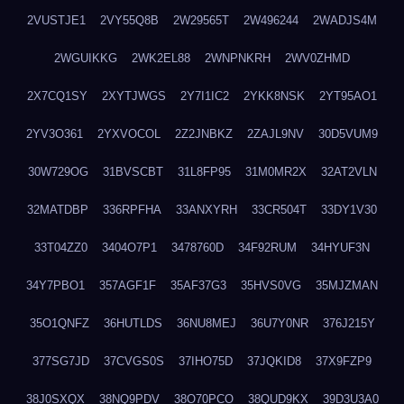
2VUSTJE1
2VY55Q8B
2W29565T
2W496244
2WADJS4M
2WGUIKKG
2WK2EL88
2WNPNKRH
2WV0ZHMD
2X7CQ1SY
2XYTJWGS
2Y7I1IC2
2YKK8NSK
2YT95AO1
2YV3O361
2YXVOCOL
2Z2JNBKZ
2ZAJL9NV
30D5VUM9
30W729OG
31BVSCBT
31L8FP95
31M0MR2X
32AT2VLN
32MATDBP
336RPFHA
33ANXYRH
33CR504T
33DY1V30
33T04ZZ0
3404O7P1
3478760D
34F92RUM
34HYUF3N
34Y7PBO1
357AGF1F
35AF37G3
35HVS0VG
35MJZMAN
35O1QNFZ
36HUTLDS
36NU8MEJ
36U7Y0NR
376J215Y
377SG7JD
37CVGS0S
37IHO75D
37JQKID8
37X9FZP9
38J0SXQX
38NQ9PDV
38O70PCO
38QUD9KX
39D3U3A0