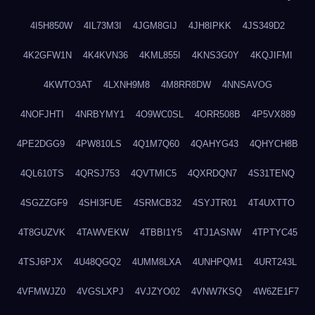
4I5H850W
4IL73M3I
4JGM8GIJ
4JH8IPKK
4JS349D2
4K2GFW1N
4K4KVN36
4KML855I
4KNS3G0Y
4KQJIFMI
4KWTO3AT
4LXNH9M8
4M8RR8DW
4NNSAVOG
4NOFJHTI
4NRBYMY1
4O9WC0SL
4ORR508B
4P5VX889
4PE2DGG9
4PW810LS
4Q1M7Q60
4QAHYG43
4QHYCH8B
4QL610TS
4QRSJ753
4QVTMIC5
4QXRDQN7
4S31TENQ
4SGZZGF9
4SHI3FUE
4SRMCB32
4SYJTR01
4T4UXTTO
4T8GUZVK
4TAWVEKW
4TBBI1Y5
4TJ1ASNW
4TPTYC45
4TSJ6PJX
4U48QGQ2
4UMM8LXA
4UNHPQM1
4URT243L
4VFMWJZ0
4VGSLXPJ
4VJZYO02
4VNW7KSQ
4W6ZE1F7