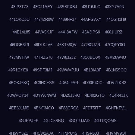
43IP3TZ3
43OJ1AEY
43SSFXBJ
43U16JLC
43XY7A9N
441OKOJO
4474ZR0W
4489NF37
44AFGVXY
44CGH1H9
44E14L85
44VA5KJF
44XI8AFW
45A3IPS9
4601IURZ
46DGB3L9
46DLKJV6
46KT56QV
4728GJZN
47CQFY0O
47JMVITW
47TRZS70
47W8J2J2
48QJBQ0X
49MZ8W4O
49R1GYE9
49SPF3MJ
49WWVPJU
4B13IA3F
4B1N5SGO
4BOKJ6KQ
4C9HCESS
4D64LFAR
4D90P4CC
4DV2LKB3
4DWPQY14
4DYW6NWM
4DZ5J3RQ
4E402GTO
4E4R43JK
4EE6J1ME
4ENC34CO
4F88GRG8
4FDT5ITF
4GHTKFV1
4GJRPJFP
4GLC8SBG
4GOTUJAD
4GTUQOMS
4H5VY3Z1
4HCW1AJA
4HINPU4S
4HSR603T
4HVMV9QI