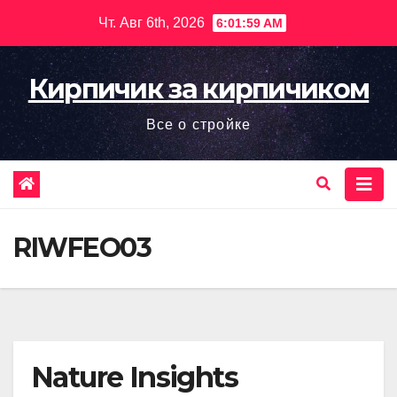
Перейти
Чт. Авг 6th, 2026
6:02:00 AM
к
содержимому
Кирпичик за кирпичиком
Все о стройке
RIWFEO03
Nature Insights