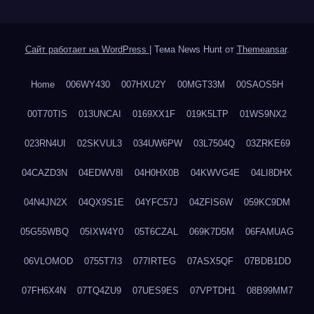
Сайт работает на WordPress
|
Тема News Hunt от
Themeansar
.
Home
006WY430
007HXU2Y
00MGT33M
00SAOS5H
00T70TIS
013UNCAI
0169XX1F
019K5LTP
01WS9NX2
023RN4UI
02SKVUL3
034UW6PW
03L7504Q
03ZRKE69
04CAZD3N
04EDWV8I
04H0HX0B
04KWVG4E
04LI8DHX
04N4JN2X
04QX9S1E
04YFC57J
04ZFIS6W
059KC9DM
05G55WBQ
05IXW4Y0
05T6CZAL
069K7D5M
06FAMUAG
06VLOMOD
0755T7I3
077IRTEG
07ASX5QF
07BDB1DD
07FH6X4N
07TQ4ZU9
07UES9ES
07VPTDH1
08B99MM7