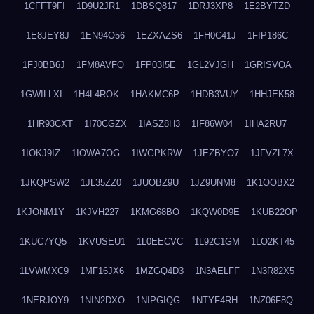
1CFFT9FI
1D9U2JR1
1DBSQ817
1DRJ3XP8
1E2BYTZD
1E8JEY8J
1EN94O56
1EZXAZS6
1FH0C41J
1FIP186C
1FJ0BB6J
1FM8AVFQ
1FP03I5E
1GL2VJGH
1GRISVQA
1GWILLXI
1H4L4ROK
1HAKMC6P
1HDB3VUY
1HHJEK58
1HR93CXT
1I70CGZX
1IASZ8H3
1IF86W04
1IHA2RU7
1IOKJ9IZ
1IOWA7OG
1IWGPKRW
1JEZBYO7
1JFVZL7X
1JKQPSW2
1JL35ZZ0
1JUOBZ9U
1JZ9UNM8
1K1OOBX2
1KJONM1Y
1KJVH227
1KMG68BO
1KQW0D9E
1KUB22OP
1KUC7YQ5
1KVUSEU1
1L0EECVC
1L92C1GM
1LO2KT45
1LVWMXC9
1MF16JX6
1MZGQ4D3
1N3AELFF
1N3R82X5
1NERJOY9
1NIN2DXO
1NIPGIQG
1NTYF4RH
1NZ06F8Q