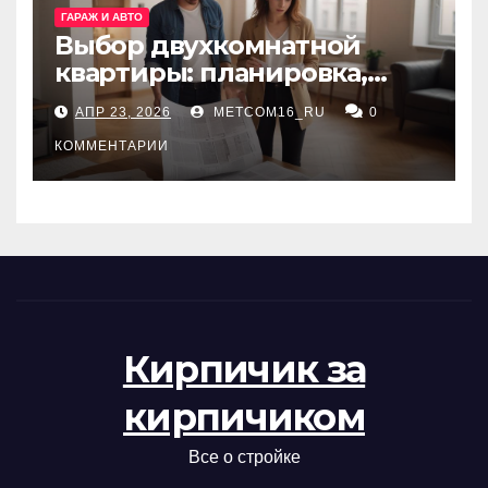
ГАРАЖ И АВТО
Выбор двухкомнатной
квартиры: планировка,
состояние жилья и
АПР 23, 2026
METCOM16_RU
0
проверка документов
КОММЕНТАРИИ
Кирпичик за
кирпичиком
Все о стройке