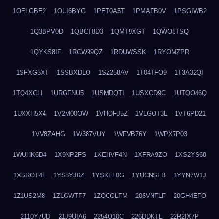
1OELGBE2
1OUI6BYG
1PET0A5T
1PMAFB0V
1PSGIWB2
1Q3BPV0D
1QBCT8D3
1QMT9XGT
1QWO8TSQ
1QYKS8IF
1RCW99QZ
1RDUWSSK
1RYOMZPR
1SFXG5XT
1SSBXDLO
1SZ258AV
1T04TFO9
1T3A32QI
1TQ4XCLI
1URGFNU5
1USMDQTI
1USXOD9C
1UTQO46Q
1UXXH5X4
1V2M00OW
1VHOFJ5Z
1VLGOT3L
1VT6PD21
1VV8ZAHG
1W387VUY
1WFVB76Y
1WPX7P03
1WUHK6D4
1X9NP2FS
1XEHVF4N
1XFRA9ZO
1XS2YS68
1XSROT4L
1YS8YJ6Z
1YSKFL0G
1YUCNSFB
1YYN7W1J
1Z1US2M8
1ZLGWTF7
1ZOCGLFM
206VNFLF
20GH4EFO
2110Y7UD
21J9UIA6
2254Q10C
226DDKTL
22R2IX7P