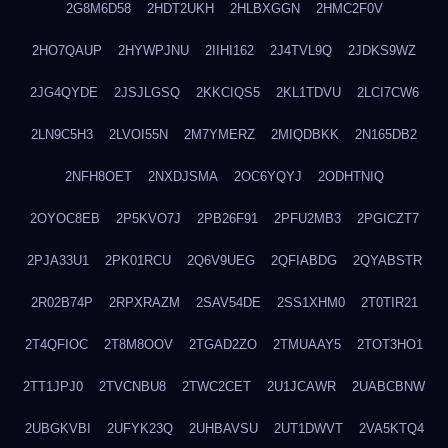
2G8M6D58
2HDT2UKH
2HLBXGGN
2HMC2F0V
2HO7QAUP
2HYWPJNU
2IIHI162
2J4TVL9Q
2JDKS9WZ
2JG4QYDE
2JSJLGSQ
2KKCIQS5
2KL1TDVU
2LCI7CW6
2LN9C5H3
2LVOI55N
2M7YMERZ
2MIQDBKK
2N165DB2
2NFH8OET
2NXDJSMA
2OC6YQYJ
2ODHTNIQ
2OYOC8EB
2P5KVO7J
2PB26F91
2PFU2MB3
2PGICZT7
2PJA33U1
2PK01RCU
2Q6V9UEG
2QFIABDG
2QYABSTR
2R02B74P
2RPXRAZM
2SAV54DE
2SS1XHM0
2T0TIR21
2T4QFIOC
2T8M8OOV
2TGAD2ZO
2TMUAAY5
2TOT3HO1
2TT1JPJ0
2TVCNBU8
2TWC2CET
2U1JCAWR
2UABCBNW
2UBGKVBI
2UFYK23Q
2UHBAVSU
2UT1DWVT
2VA5KTQ4