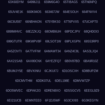
63X60DYM
64996J11
659M6G4O
65TIBAG5
65TN6NPQ
65UV4E1K
660K94O5
663467JW
664ESOLH
664FNVV4
66C6U597
66NBHAON
675YBKS0
67T6PVX5
67UCAPT0
6899WHVC
68EZZKJQ
68OMB6UH
68PDCJPV
68QHDOI3
699GTUTR
69KWPV8F
69LSOT1W
69PLXGPN
69S53RP0
6A5ZOVTI
6A7TVFIW
6AMAWT34
6ANZ4C8L
6AS3LJQ4
6AX21SAB
6AX80CNX
6AYEZFQ7
6B0V87BD
6BA9R10Z
6BUMJY5E
6BVXINIU
6CJKUI7J
6D1OSCXH
6D8BUPZM
6DCMVTHM
6DDK07UL
6DEL198E
6DMVW7ZP
6DO5WVEC
6DPAK2I3
6DREN8XO
6DSSGCV5
6EEGL9Z9
6EI21UCB
6EMNTEE0
6F1DJ5WF
6G3CXI93
6G3KEGYN