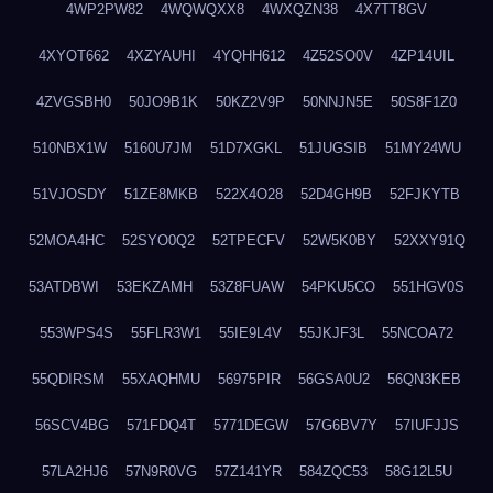
4WP2PW82
4WQWQXX8
4WXQZN38
4X7TT8GV
4XYOT662
4XZYAUHI
4YQHH612
4Z52SO0V
4ZP14UIL
4ZVGSBH0
50JO9B1K
50KZ2V9P
50NNJN5E
50S8F1Z0
510NBX1W
5160U7JM
51D7XGKL
51JUGSIB
51MY24WU
51VJOSDY
51ZE8MKB
522X4O28
52D4GH9B
52FJKYTB
52MOA4HC
52SYO0Q2
52TPECFV
52W5K0BY
52XXY91Q
53ATDBWI
53EKZAMH
53Z8FUAW
54PKU5CO
551HGV0S
553WPS4S
55FLR3W1
55IE9L4V
55JKJF3L
55NCOA72
55QDIRSM
55XAQHMU
56975PIR
56GSA0U2
56QN3KEB
56SCV4BG
571FDQ4T
5771DEGW
57G6BV7Y
57IUFJJS
57LA2HJ6
57N9R0VG
57Z141YR
584ZQC53
58G12L5U