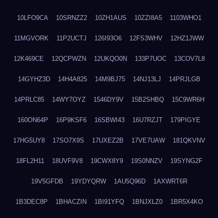
10LFO9CA
10SRNZZ2
10ZH1AUS
10ZZI8A5
1103WHO1
11MGVORK
11P2UCTJ
126I93O6
12FS3WHV
12HZ1JWW
12K469CE
12QCPWZN
12UKQO0N
133P7UOC
13COV7L8
14GYHZ3D
14H4A825
14M9BJ75
14NJ13LJ
14PRJLGB
14PRLC85
14WY7OYZ
1546DY9V
15B2SHBQ
15C9WR6H
160ON64P
16P9KSF6
16SBWI43
16U7RZJT
179PIGYE
17HG5UY8
17SO7X9S
17UXEZ2B
17VE7UAW
181QKVNV
18FL2H11
18UVF9V8
19CWX8Y9
19S0NNZV
19SYNG2F
19V5GFDB
19YDYQRW
1AU5Q96D
1AXWRT6R
1B3DEC8P
1BHACZIN
1BI91YFQ
1BNJXLZ0
1BR5X4KO