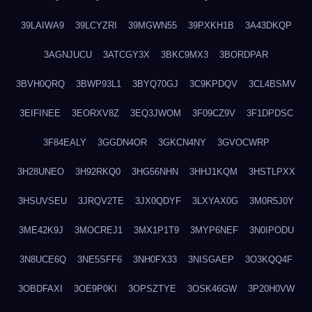
39LAIWA9
39LCYZRI
39MGWN55
39PXKH1B
3A43DKQP
3AGNJUCU
3ATCGY3X
3BKC9MX3
3BORDPAR
3BVH0QRQ
3BWP93L1
3BYQ70GJ
3C9KPDQV
3CL4BSMV
3EIFINEE
3EORXV8Z
3EQ3JWOM
3F09CZ9V
3F1DPDSC
3F84EALY
3GGDN4OR
3GKCN4NY
3GVOCWRP
3H28UNEO
3H92RKQ0
3HG56NHN
3HHJ1KQM
3HSTLPXX
3HSUVSEU
3JRQV2TE
3JX0QDYF
3LXYAX0G
3M0R5J0Y
3ME42K9J
3MOCREJ1
3MX1P1T9
3MYP6NEF
3N0IPODU
3N8UCE6Q
3NE5SFF6
3NH0FX33
3NISGAEP
3O3KQQ4F
3OBDFAXI
3OE9P0KI
3OPSZTYE
3OSK46GW
3P20H0VW