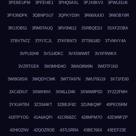
3PEBEUPM
3PFEI4E1
3PHQ0AXL
3PJX8KV3
3PWL81U6
3PX3NDPK
3QBNPSU7
3QPKYD3H
3R660UUO
3R8OBY8R
3RJJOB51
3RM5TAUQ
3RV0N612
3SRBQEDJ
3SXFZOBA
3TBVTN7Z
3TFI7CJL
3TKFBN73
3TTB618D
3TVMVY4A
3VPL82H9
3VS14DKC
3VX5WW8T
3VXFRWKX
3VZRTGEK
3W3MHD4O
3WAD8W9N
3WDTF1N3
3WI8G8SN
3WQDYCWK
3WTTA97N
3WU70G19
3X71FE60
3XC4DIU7
3XMIH0VI
3XMLLD4K
3XWW9P5D
3Y2Z2FMH
3YXUATB4
3Z3344KT
3ZBBJF82
3ZUNKQ9P
40PEO5RM
418TPYOG
41A6AQPI
41CR68ZC
428MPM7O
42EW9PZP
42HIOZNV
42QOZROE
437L5RRA
43BE766X
43EEF23E