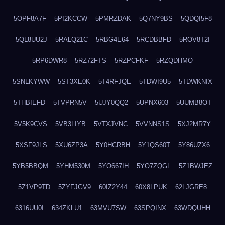
5OPF8A7F
5PI2KCCW
5PMRZDAK
5Q7NY9BS
5QDQI5F8
5QL8UU2J
5RALQ21C
5RBG4E64
5RCDBBFD
5ROV8T2I
5RP6DWR8
5RZ72FTS
5RZPCFKF
5RZQDHMO
5SNLKYWW
5ST3XE0K
5T4RFJQE
5TDWI9U5
5TDWKNIX
5THBIEFD
5TVPRN5V
5UJY0QQ2
5UPNX603
5UUMB8OT
5V5K9CVS
5VB3LIYB
5VTXJVNC
5VVNNS1S
5XJ2MR7Y
5XSF9JLS
5XU6ZP3A
5Y0HCRBH
5Y1QS60T
5Y86UZX6
5YB5BBQM
5YHM530M
5YO667IH
5YO7ZQGL
5Z1BWJEZ
5Z1VP9TD
5ZYFJGV9
60IZ2Y44
60X8LPUK
62LJGRE8
6316UU0I
634ZKLU1
63MVU7SW
63SPQINX
63WDQUHH