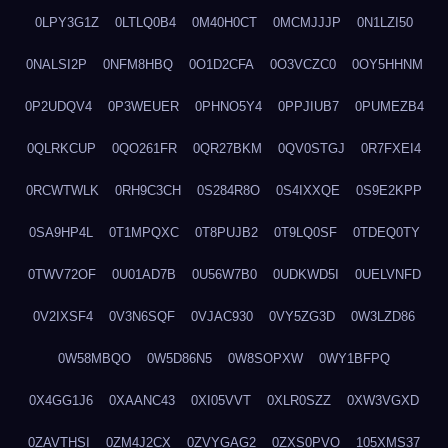
0LPY3G1Z
0LTLQ0B4
0M40H0CT
0MCMJJJP
0N1LZI50
0NALSI2P
0NFM8HBQ
0O1D2CFA
0O3VCZC0
0OY5HHNM
0P2UDQV4
0P3WEUER
0PHNO5Y4
0PPJIUB7
0PUMEZB4
0QLRKCUP
0QO261FR
0QR27BKM
0QV0STGJ
0R7FXEI4
0RCWTWLK
0RH9C3CH
0S284R8O
0S4IXXQE
0S9E2KPP
0SA9HP4L
0T1MPQXC
0T8PUJB2
0T9LQ0SF
0TDEQ0TY
0TWV72OF
0U01AD7B
0U56W7B0
0UDKWD5I
0UELVNFD
0V2IXSF4
0V3N6SQF
0VJAC930
0VY5ZG3D
0W3LZD86
0W58MBQO
0W5D86N5
0W8SOPXW
0WY1BFPQ
0X4GG1J6
0XAANC43
0XI05VVT
0XLR0SZZ
0XW3VGXD
0ZAVTHSI
0ZM4J2CX
0ZVYGAG2
0ZXS0PVO
105XMS37