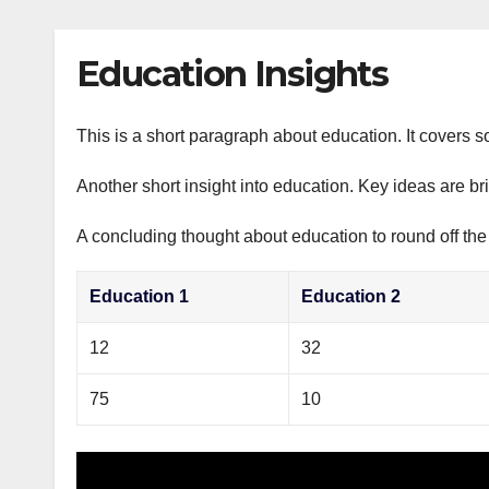
р
p
l
а
Education Insights
a
в
s
и
s
This is a short paragraph about education. It covers s
т
n
ь
Another short insight into education. Key ideas are br
i
A concluding thought about education to round off the
k
i
Education 1
Education 2
12
32
75
10