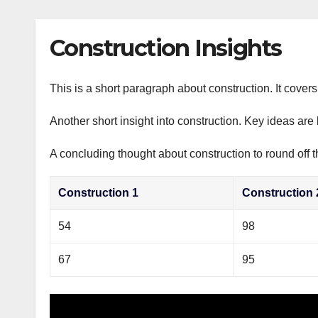
р
p
l
а
Construction Insights
a
в
s
и
s
This is a short paragraph about construction. It cover
т
n
ь
Another short insight into construction. Key ideas are 
i
A concluding thought about construction to round off t
k
i
Construction 1
Construction 
54
98
67
95