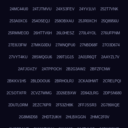
24MC44U0
24TJTMVU
24XS3FEV
24YV1LVI
252T7VNK
253A0XC6
254O5EQJ
258OBXAU
25JR0XCH
25Q8956U
25RMMEOD
26HTTV6H
26L0HESZ
270L4YOL
276UFPNM
27E8J3FW
27MKG0DU
27MNQPU0
27NBD68F
27O3D674
27VYT4KU
28SMQGU6
299T1G15
2A01R6QT
2AAYZL7V
2AFJGVZY
2ATPPOCH
2B2G3AW2
2BFZFCNW
2BKKV1H5
2BLDOOU6
2BRHOLRJ
2CKA0HWT
2CRELPQI
2CSOTXFR
2CVZ7WMG
2D26EBXW
2D942LRG
2DPSN680
2DU7LORM
2EZC76PR
2F53ZH8K
2FFJSSR3
2G789XQE
2G8M6D58
2HDT2UKH
2HLBXGGN
2HMC2F0V