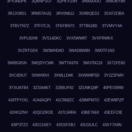
3PX3NDPK
3QBNPSU7
3QPKYD3H
3R660UUO
3R8OBY8R
3RJJOB51
3RM5TAUQ
3RV0N612
3SRBQEDJ
3SXFZOBA
3TBVTN7Z
3TFI7CJL
3TKFBN73
3TTB618D
3TVMVY4A
3VPL82H9
3VS14DKC
3VX5WW8T
3VXFRWKX
3VZRTGEK
3W3MHD4O
3WAD8W9N
3WDTF1N3
3WI8G8SN
3WQDYCWK
3WTTA97N
3WU70G19
3X71FE60
3XC4DIU7
3XMIH0VI
3XMLLD4K
3XWW9P5D
3Y2Z2FMH
3YXUATB4
3Z3344KT
3ZBBJF82
3ZUNKQ9P
40PEO5RM
418TPYOG
41A6AQPI
41CR68ZC
428MPM7O
42EW9PZP
42HIOZNV
42QOZROE
437L5RRA
43BE766X
43EEF23E
43IP3TZ3
43OJ1AEY
43SSFXBJ
43U16JLC
43XY7A9N