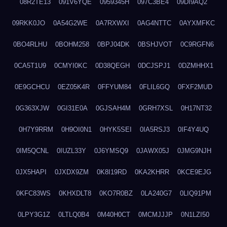
08R2TE13
091V6YQE
0959345H
097C3BE4
09DI9AQ2
09RKK0JO
0A54G2WE
0A7RXWXI
0AG4NTTC
0AYXMFKC
0BO4RLHU
0BOHM258
0BPJ04DK
0BSHJVOT
0C9RGFN6
0CA5T1U9
0CMYI0KC
0D38QEGH
0DCJSPJ1
0DZMHHX1
0E9GCHCU
0EZ05K4R
0FFYUM84
0FLIL6GQ
0FXF2MUD
0G363XJW
0GI31E0A
0GJSAH4M
0GRH7XSL
0H17NT32
0H7Y9RRM
0H9OI0N1
0HYK5SEI
0IA5RSJ3
0IF4Y4UQ
0IM5QCNL
0IUZL33Y
0J6YMSQ9
0JAWX05J
0JMG9NJH
0JX5HAPI
0JXDX9ZM
0K8I19RD
0KA2KHRR
0KCE9EJG
0KFC83WS
0KHXDLT8
0KO7R0BZ
0LA240G7
0LIQ91PM
0LPY3G1Z
0LTLQ0B4
0M40H0CT
0MCMJJJP
0N1LZI50