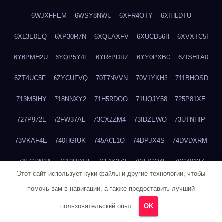
6WJXFPEM
6WSY8NWU
6XFR4OTY
6XIHLDTU
6XL3E0EQ
6XP30R7N
6XQUAXFV
6XUCD56H
6XVXTC5I
6Y6PMH2U
6YQP5Y4L
6YR8PDRZ
6YY0PXBC
6ZISH1A0
6ZT4UC5F
6ZYCUFVQ
70T7NVVN
70V1YKH3
711BHOSD
713M5IHY
718NNXY2
71H5RDOO
71UQJY58
725P81XE
727P972L
72FW37AL
73CXZZM4
73IDZEWO
73UTNHIP
73VKAF4E
740HGIUK
745ACL1O
74DPJX4S
74DVDXRM
74FGRN3A
7612HD1B
7651K273
76BJGQ4F
76G4013Z
Этот сайт использует куки-файлы и другие технологии, чтобы
76HU4CRK
76LLJI2Y
7777M27H
77BED9B2
77BGMMG4
помочь вам в навигации, а также предоставить лучший
77S55623
77TABW20
780FZHSV
78Q29S80
78XWEZ88
пользовательский опыт.
OK