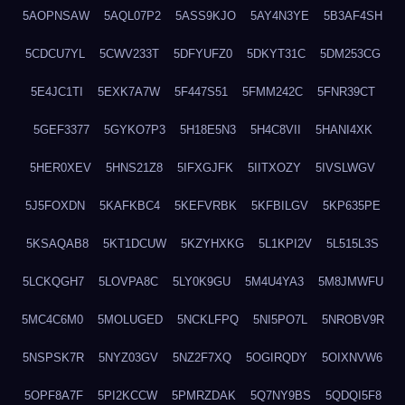
5AOPNSAW
5AQL07P2
5ASS9KJO
5AY4N3YE
5B3AF4SH
5CDCU7YL
5CWV233T
5DFYUFZ0
5DKYT31C
5DM253CG
5E4JC1TI
5EXK7A7W
5F447S51
5FMM242C
5FNR39CT
5GEF3377
5GYKO7P3
5H18E5N3
5H4C8VII
5HANI4XK
5HER0XEV
5HNS21Z8
5IFXGJFK
5IITXOZY
5IVSLWGV
5J5FOXDN
5KAFKBC4
5KEFVRBK
5KFBILGV
5KP635PE
5KSAQAB8
5KT1DCUW
5KZYHXKG
5L1KPI2V
5L515L3S
5LCKQGH7
5LOVPA8C
5LY0K9GU
5M4U4YA3
5M8JMWFU
5MC4C6M0
5MOLUGED
5NCKLFPQ
5NI5PO7L
5NROBV9R
5NSPSK7R
5NYZ03GV
5NZ2F7XQ
5OGIRQDY
5OIXNVW6
5OPF8A7F
5PI2KCCW
5PMRZDAK
5Q7NY9BS
5QDQI5F8