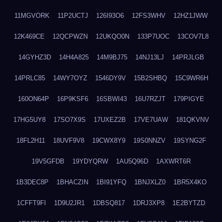
11MGVORK
11P2UCTJ
126I93O6
12FS3WHV
12HZ1JWW
12K469CE
12QCPWZN
12UKQO0N
133P7UOC
13COV7L8
14GYHZ3D
14H4A825
14M9BJ75
14NJ13LJ
14PRJLGB
14PRLC85
14WY7OYZ
1546DY9V
15B2SHBQ
15C9WR6H
160ON64P
16P9KSF6
16SBWI43
16U7RZJT
179PIGYE
17HG5UY8
17SO7X9S
17UXEZ2B
17VE7UAW
181QKVNV
18FL2H11
18UVF9V8
19CWX8Y9
19S0NNZV
19SYNG2F
19V5GFDB
19YDYQRW
1AU5Q96D
1AXWRT6R
1B3DEC8P
1BHACZIN
1BI91YFQ
1BNJXLZ0
1BR5X4KO
1CFFT9FI
1D9U2JR1
1DBSQ817
1DRJ3XP8
1E2BYTZD