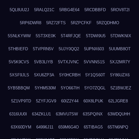
5QL8UU2J
5RALQ21C
5RBG4E64
5RCDBBFD
5ROV8T2I
5RP6DWR8
5RZ72FTS
5RZPCFKF
5RZQDHMO
5SNLKYWW
5ST3XE0K
5T4RFJQE
5TDWI9U5
5TDWKNIX
5THBIEFD
5TVPRN5V
5UJY0QQ2
5UPNX603
5UUMB8OT
5V5K9CVS
5VB3LIYB
5VTXJVNC
5VVNNS1S
5XJ2MR7Y
5XSF9JLS
5XU6ZP3A
5Y0HCRBH
5Y1QS60T
5Y86UZX6
5YB5BBQM
5YHM530M
5YO667IH
5YO7ZQGL
5Z1BWJEZ
5Z1VP9TD
5ZYFJGV9
60IZ2Y44
60X8LPUK
62LJGRE8
6316UU0I
634ZKLU1
63MVU7SW
63SPQINX
63WDQUHH
63X60DYM
64996J11
659M6G4O
65TIBAG5
65TN6NPQ