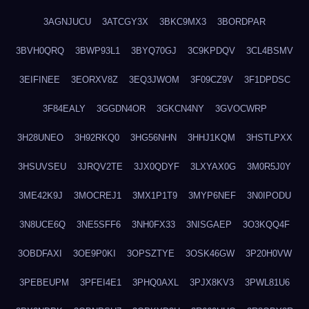
3AGNJUCU
3ATCGY3X
3BKC9MX3
3BORDPAR
3BVH0QRQ
3BWP93L1
3BYQ70GJ
3C9KPDQV
3CL4BSMV
3EIFINEE
3EORXV8Z
3EQ3JWOM
3F09CZ9V
3F1DPDSC
3F84EALY
3GGDN4OR
3GKCN4NY
3GVOCWRP
3H28UNEO
3H92RKQ0
3HG56NHN
3HHJ1KQM
3HSTLPXX
3HSUVSEU
3JRQV2TE
3JX0QDYF
3LXYAX0G
3M0R5J0Y
3ME42K9J
3MOCREJ1
3MX1P1T9
3MYP6NEF
3N0IPODU
3N8UCE6Q
3NE5SFF6
3NH0FX33
3NISGAEP
3O3KQQ4F
3OBDFAXI
3OE9P0KI
3OPSZTYE
3OSK46GW
3P20H0VW
3PEBEUPM
3PFEI4E1
3PHQ0AXL
3PJX8KV3
3PWL81U6