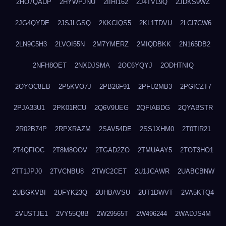
2HO7QAUP
2HYWPJNU
2IIHI162
2J4TVL9Q
2JDKS9WZ
2JG4QYDE
2JSJLGSQ
2KKCIQS5
2KL1TDVU
2LCI7CW6
2LN9C5H3
2LVOI55N
2M7YMERZ
2MIQDBKK
2N165DB2
2NFH8OET
2NXDJSMA
2OC6YQYJ
2ODHTNIQ
2OYOC8EB
2P5KVO7J
2PB26F91
2PFU2MB3
2PGICZT7
2PJA33U1
2PK01RCU
2Q6V9UEG
2QFIABDG
2QYABSTR
2R02B74P
2RPXRAZM
2SAV54DE
2SS1XHM0
2T0TIR21
2T4QFIOC
2T8M8OOV
2TGAD2ZO
2TMUAAY5
2TOT3HO1
2TT1JPJ0
2TVCNBU8
2TWC2CET
2U1JCAWR
2UABCBNW
2UBGKVBI
2UFYK23Q
2UHBAVSU
2UT1DWVT
2VA5KTQ4
2VUSTJE1
2VY55Q8B
2W29565T
2W496244
2WADJS4M