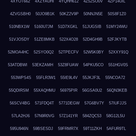
4XYOT662
4XZYAUHI
4YQHH612
4Z52SO0V
4ZP14UIL
4ZVGSBH0
50JO9B1K
50KZ2V9P
50NNJN5E
50S8F1Z0
510NBX1W
5160U7JM
51D7XGKL
51JUGSIB
51MY24WU
51VJOSDY
51ZE8MKB
522X4O28
52D4GH9B
52FJKYTB
52MOA4HC
52SYO0Q2
52TPECFV
52W5K0BY
52XXY91Q
53ATDBWI
53EKZAMH
53Z8FUAW
54PKU5CO
551HGV0S
553WPS4S
55FLR3W1
55IE9L4V
55JKJF3L
55NCOA72
55QDIRSM
55XAQHMU
56975PIR
56GSA0U2
56QN3KEB
56SCV4BG
571FDQ4T
5771DEGW
57G6BV7Y
57IUFJJS
57LA2HJ6
57N9R0VG
57Z141YR
584ZQC53
58G12L5U
595U946N
59BSESDJ
59FRMR7X
59T11ZKH
5AFUR9TL