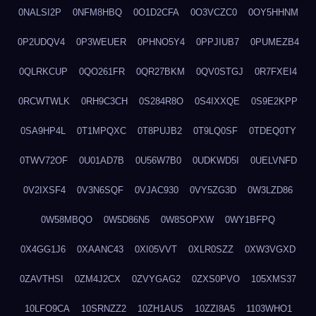
0NALSI2P
0NFM8HBQ
0O1D2CFA
0O3VCZC0
0OY5HHNM
0P2UDQV4
0P3WEUER
0PHNO5Y4
0PPJIUB7
0PUMEZB4
0QLRKCUP
0QO261FR
0QR27BKM
0QV0STGJ
0R7FXEI4
0RCWTWLK
0RH9C3CH
0S284R8O
0S4IXXQE
0S9E2KPP
0SA9HP4L
0T1MPQXC
0T8PUJB2
0T9LQ0SF
0TDEQ0TY
0TWV72OF
0U01AD7B
0U56W7B0
0UDKWD5I
0UELVNFD
0V2IXSF4
0V3N6SQF
0VJAC930
0VY5ZG3D
0W3LZD86
0W58MBQO
0W5D86N5
0W8SOPXW
0WY1BFPQ
0X4GG1J6
0XAANC43
0XI05VVT
0XLR0SZZ
0XW3VGXD
0ZAVTHSI
0ZM4J2CX
0ZVYGAG2
0ZXS0PVO
105XMS37
10LFO9CA
10SRNZZ2
10ZH1AUS
10ZZI8A5
1103WHO1