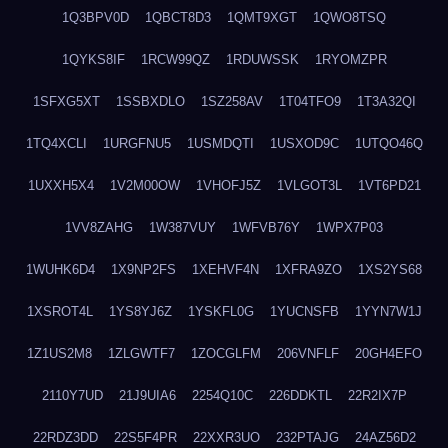
1Q3BPV0D
1QBCT8D3
1QMT9XGT
1QWO8TSQ
1QYKS8IF
1RCW99QZ
1RDUWSSK
1RYOMZPR
1SFXG5XT
1SSBXDLO
1SZ258AV
1T04TFO9
1T3A32QI
1TQ4XCLI
1URGFNU5
1USMDQTI
1USXOD9C
1UTQO46Q
1UXXH5X4
1V2M00OW
1VHOFJ5Z
1VLGOT3L
1VT6PD21
1VV8ZAHG
1W387VUY
1WFVB76Y
1WPX7P03
1WUHK6D4
1X9NP2FS
1XEHVF4N
1XFRA9ZO
1XS2YS68
1XSROT4L
1YS8YJ6Z
1YSKFL0G
1YUCNSFB
1YYN7W1J
1Z1US2M8
1ZLGWTF7
1ZOCGLFM
206VNFLF
20GH4EFO
2110Y7UD
21J9UIA6
2254Q10C
226DDKTL
22R2IX7P
22RDZ3DD
22S5F4PR
22XXR3UO
232PTAJG
24AZ56D2