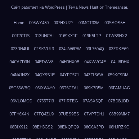
Сайт работает на WordPress
|
Тема News Hunt от
Themeansar
.
Home
006WY430
007HXU2Y
00MGT33M
00SAOS5H
00T70TIS
013UNCAI
0169XX1F
019K5LTP
01WS9NX2
023RN4UI
02SKVUL3
034UW6PW
03L7504Q
03ZRKE69
04CAZD3N
04EDWV8I
04H0HX0B
04KWVG4E
04LI8DHX
04N4JN2X
04QX9S1E
04YFC57J
04ZFIS6W
059KC9DM
05G55WBQ
05IXW4Y0
05T6CZAL
069K7D5M
06FAMUAG
06VLOMOD
0755T7I3
077IRTEG
07ASX5QF
07BDB1DD
07FH6X4N
07TQ4ZU9
07UES9ES
07VPTDH1
08B99MM7
08DIX912
08EH3GS2
08EKQPQ9
08G6A3PD
08HJRZKG