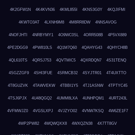
4K2GFW1N
4K4KVN36
4KML855I
4KNS3G0Y
4KQJIFMI
4KWTO3AT
4LXNH9M8
4M8RR8DW
4NNSAVOG
4NOFJHTI
4NRBYMY1
4O9WC0SL
4ORR508B
4P5VX889
4PE2DGG9
4PW810LS
4Q1M7Q60
4QAHYG43
4QHYCH8B
4QL610TS
4QRSJ753
4QVTMIC5
4QXRDQN7
4S31TENQ
4SGZZGF9
4SHI3FUE
4SRMCB32
4SYJTR01
4T4UXTTO
4T8GUZVK
4TAWVEKW
4TBBI1Y5
4TJ1ASNW
4TPTYC45
4TSJ6PJX
4U48QGQ2
4UMM8LXA
4UNHPQM1
4URT243L
4VFMWJZ0
4VGSLXPJ
4VJZYO02
4VNW7KSQ
4W6ZE1F7
4WP2PW82
4WQWQXX8
4WXQZN38
4X7TT8GV