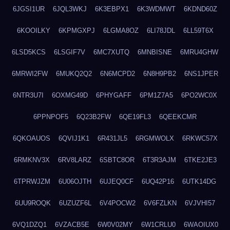
6JGSI1UR
6JQL3WKJ
6K3EBPX1
6K3WDMWT
6KDND60Z
6KOOILKY
6KPMGXPJ
6LGMA8OZ
6LI78JDL
6LL59T6X
6LSD5KCS
6LSGIF7V
6MC7XUTQ
6MNBISNE
6MRU4GHW
6MRWI2FW
6MUKQ2Q2
6N6MCPD2
6N8H9PB2
6NS1JPER
6NTR3U7I
6OXMG49D
6PHYGAFF
6PM1Z7A5
6PO2WC0X
6PPNPOF5
6Q23B2FW
6QE19FL3
6QEEKCMR
6QKOAUOS
6QVIJ1K1
6R431JL5
6RGMWOLX
6RKWC57X
6RMKNV3X
6RV8LARZ
6SBTC8OR
6T3R3AJM
6TKE2JE3
6TPRWJZM
6U06OJTH
6UJEQ0CF
6UQ42P16
6UTK14DG
6UU9ROQK
6UZUZF6L
6V4POCW2
6V6FZLKN
6VJVHI57
6VQ1DZQ1
6VZACB5E
6W0V02MY
6W1CRLU0
6WAOIUX0