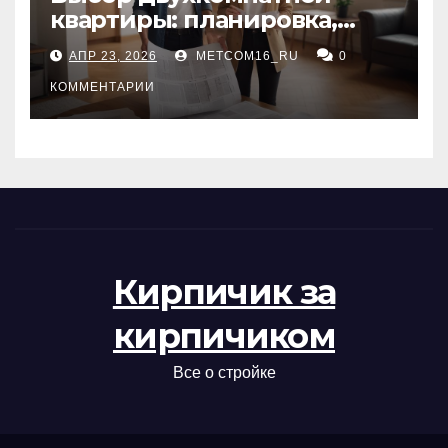
квартиры: планировка,
состояние жилья и
АПР 23, 2026
METCOM16_RU
0
проверка документов
КОММЕНТАРИИ
Кирпичик за
кирпичиком
Все о стройке