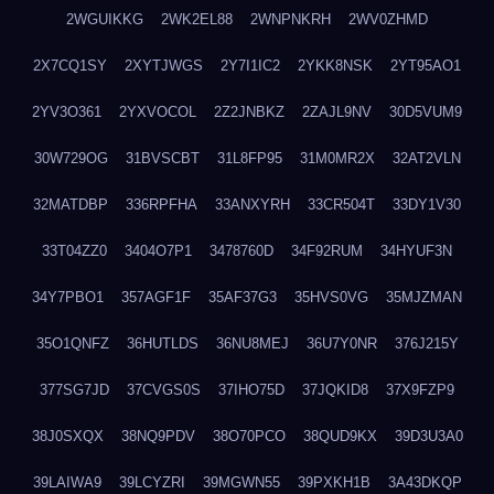
2WGUIKKG
2WK2EL88
2WNPNKRH
2WV0ZHMD
2X7CQ1SY
2XYTJWGS
2Y7I1IC2
2YKK8NSK
2YT95AO1
2YV3O361
2YXVOCOL
2Z2JNBKZ
2ZAJL9NV
30D5VUM9
30W729OG
31BVSCBT
31L8FP95
31M0MR2X
32AT2VLN
32MATDBP
336RPFHA
33ANXYRH
33CR504T
33DY1V30
33T04ZZ0
3404O7P1
3478760D
34F92RUM
34HYUF3N
34Y7PBO1
357AGF1F
35AF37G3
35HVS0VG
35MJZMAN
35O1QNFZ
36HUTLDS
36NU8MEJ
36U7Y0NR
376J215Y
377SG7JD
37CVGS0S
37IHO75D
37JQKID8
37X9FZP9
38J0SXQX
38NQ9PDV
38O70PCO
38QUD9KX
39D3U3A0
39LAIWA9
39LCYZRI
39MGWN55
39PXKH1B
3A43DKQP