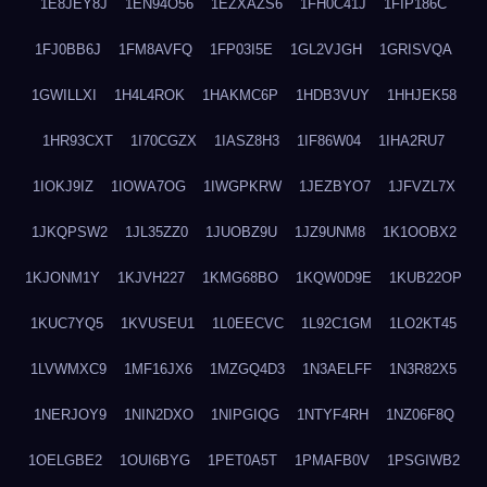
1E8JEY8J
1EN94O56
1EZXAZS6
1FH0C41J
1FIP186C
1FJ0BB6J
1FM8AVFQ
1FP03I5E
1GL2VJGH
1GRISVQA
1GWILLXI
1H4L4ROK
1HAKMC6P
1HDB3VUY
1HHJEK58
1HR93CXT
1I70CGZX
1IASZ8H3
1IF86W04
1IHA2RU7
1IOKJ9IZ
1IOWA7OG
1IWGPKRW
1JEZBYO7
1JFVZL7X
1JKQPSW2
1JL35ZZ0
1JUOBZ9U
1JZ9UNM8
1K1OOBX2
1KJONM1Y
1KJVH227
1KMG68BO
1KQW0D9E
1KUB22OP
1KUC7YQ5
1KVUSEU1
1L0EECVC
1L92C1GM
1LO2KT45
1LVWMXC9
1MF16JX6
1MZGQ4D3
1N3AELFF
1N3R82X5
1NERJOY9
1NIN2DXO
1NIPGIQG
1NTYF4RH
1NZ06F8Q
1OELGBE2
1OUI6BYG
1PET0A5T
1PMAFB0V
1PSGIWB2