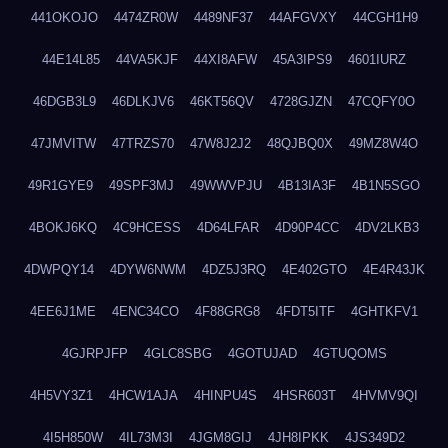
441OKOJO
4474ZR0W
4489NF37
44AFGVXY
44CGH1H9
44E14L85
44VA5KJF
44XI8AFW
45A3IPS9
4601IURZ
46DGB3L9
46DLKJV6
46KT56QV
4728GJZN
47CQFY0O
47JMVITW
47TRZS70
47W8J2J2
48QJBQ0X
49MZ8W4O
49R1GYE9
49SPF3MJ
49WWVPJU
4B13IA3F
4B1N5SGO
4BOKJ6KQ
4C9HCESS
4D64LFAR
4D90P4CC
4DV2LKB3
4DWPQY14
4DYW6NWM
4DZ5J3RQ
4E402GTO
4E4R43JK
4EE6J1ME
4ENC34CO
4F88GRG8
4FDT5ITF
4GHTKFV1
4GJRPJFP
4GLC8SBG
4GOTUJAD
4GTUQOMS
4H5VY3Z1
4HCW1AJA
4HINPU4S
4HSR603T
4HVMV9QI
4I5H850W
4IL73M3I
4JGM8GIJ
4JH8IPKK
4JS349D2