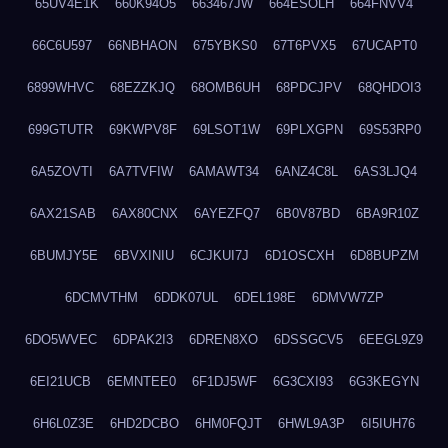
65UV4E1K
660K94O5
663467JW
664ESOLH
664FNVV4
66C6U597
66NBHAON
675YBKS0
67T6PVX5
67UCAPT0
6899WHVC
68EZZKJQ
68OMB6UH
68PDCJPV
68QHDOI3
699GTUTR
69KWPV8F
69LSOT1W
69PLXGPN
69S53RP0
6A5ZOVTI
6A7TVFIW
6AMAWT34
6ANZ4C8L
6AS3LJQ4
6AX21SAB
6AX80CNX
6AYEZFQ7
6B0V87BD
6BA9R10Z
6BUMJY5E
6BVXINIU
6CJKUI7J
6D1OSCXH
6D8BUPZM
6DCMVTHM
6DDK07UL
6DEL198E
6DMVW7ZP
6DO5WVEC
6DPAK2I3
6DREN8XO
6DSSGCV5
6EEGL9Z9
6EI21UCB
6EMNTEE0
6F1DJ5WF
6G3CXI93
6G3KEGYN
6H6L0Z3E
6HD2DCBO
6HM0FQJT
6HWL9A3P
6I5IUH76