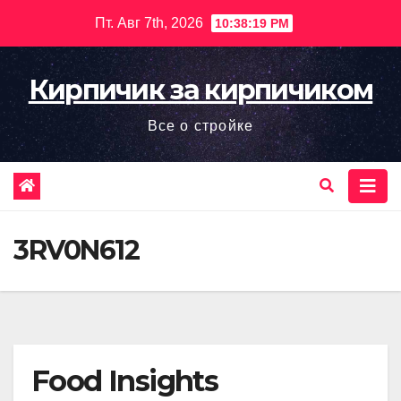
Перейти
Пт. Авг 7th, 2026
10:38:20 PM
к
содержимому
Кирпичик за кирпичиком
Все о стройке
3RV0N612
Food Insights