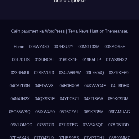
Все о стройке
Сайт работает на WordPress
|
Тема News Hunt от
Themeansar
.
Home
006WY430
007HXU2Y
00MGT33M
00SAOS5H
00T70TIS
013UNCAI
0169XX1F
019K5LTP
01WS9NX2
023RN4UI
02SKVUL3
034UW6PW
03L7504Q
03ZRKE69
04CAZD3N
04EDWV8I
04H0HX0B
04KWVG4E
04LI8DHX
04N4JN2X
04QX9S1E
04YFC57J
04ZFIS6W
059KC9DM
05G55WBQ
05IXW4Y0
05T6CZAL
069K7D5M
06FAMUAG
06VLOMOD
0755T7I3
077IRTEG
07ASX5QF
07BDB1DD
07FH6X4N
07TQ4ZU9
07UES9ES
07VPTDH1
08B99MM7