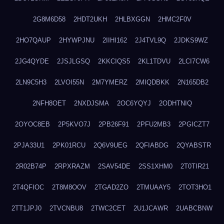
2G8M6D58
2HDT2UKH
2HLBXGGN
2HMC2F0V
2HO7QAUP
2HYWPJNU
2IIHI162
2J4TVL9Q
2JDKS9WZ
2JG4QYDE
2JSJLGSQ
2KKCIQS5
2KL1TDVU
2LCI7CW6
2LN9C5H3
2LVOI55N
2M7YMERZ
2MIQDBKK
2N165DB2
2NFH8OET
2NXDJSMA
2OC6YQYJ
2ODHTNIQ
2OYOC8EB
2P5KVO7J
2PB26F91
2PFU2MB3
2PGICZT7
2PJA33U1
2PK01RCU
2Q6V9UEG
2QFIABDG
2QYABSTR
2R02B74P
2RPXRAZM
2SAV54DE
2SS1XHM0
2T0TIR21
2T4QFIOC
2T8M8OOV
2TGAD2ZO
2TMUAAY5
2TOT3HO1
2TT1JPJ0
2TVCNBU8
2TWC2CET
2U1JCAWR
2UABCBNW