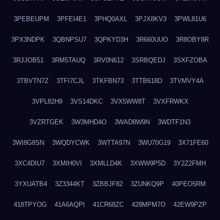
3PEBEUPM
3PFEI4E1
3PHQ0AXL
3PJX8KV3
3PWL81U6
3PX3NDPK
3QBNPSU7
3QPKYD3H
3R660UUO
3R8OBY8R
3RJJOB51
3RM5TAUQ
3RV0N612
3SRBQEDJ
3SXFZOBA
3TBVTN7Z
3TFI7CJL
3TKFBN73
3TTB618D
3TVMVY4A
3VPL82H9
3VS14DKC
3VX5WW8T
3VXFRWKX
3VZRTGEK
3W3MHD4O
3WAD8W9N
3WDTF1N3
3WI8G8SN
3WQDYCWK
3WTTA97N
3WU70G19
3X71FE60
3XC4DIU7
3XMIH0VI
3XMLLD4K
3XWW9P5D
3Y2Z2FMH
3YXUATB4
3Z3344KT
3ZBBJF82
3ZUNKQ9P
40PEO5RM
418TPYOG
41A6AQPI
41CR68ZC
428MPM7O
42EW9PZP