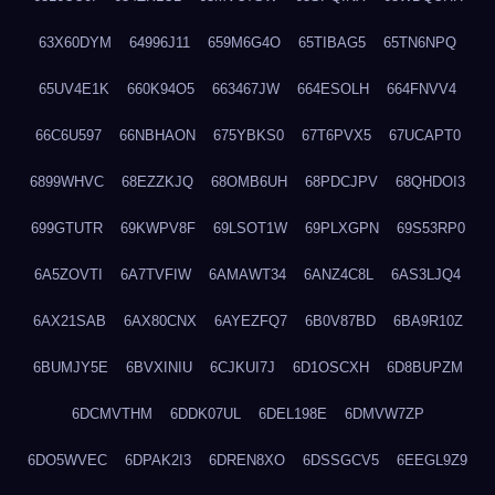
63X60DYM
64996J11
659M6G4O
65TIBAG5
65TN6NPQ
65UV4E1K
660K94O5
663467JW
664ESOLH
664FNVV4
66C6U597
66NBHAON
675YBKS0
67T6PVX5
67UCAPT0
6899WHVC
68EZZKJQ
68OMB6UH
68PDCJPV
68QHDOI3
699GTUTR
69KWPV8F
69LSOT1W
69PLXGPN
69S53RP0
6A5ZOVTI
6A7TVFIW
6AMAWT34
6ANZ4C8L
6AS3LJQ4
6AX21SAB
6AX80CNX
6AYEZFQ7
6B0V87BD
6BA9R10Z
6BUMJY5E
6BVXINIU
6CJKUI7J
6D1OSCXH
6D8BUPZM
6DCMVTHM
6DDK07UL
6DEL198E
6DMVW7ZP
6DO5WVEC
6DPAK2I3
6DREN8XO
6DSSGCV5
6EEGL9Z9