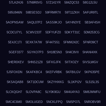
57LA2HJ6
57N9R0VG
57Z141YR
584ZQC53
58G12L5U
595U946N
59BSESDJ
59FRMR7X
59T11ZKH
5AFUR9TL
5AOPNSAW
5AQL07P2
5ASS9KJO
5AY4N3YE
5B3AF4SH
5CDCU7YL
5CWV233T
5DFYUFZ0
5DKYT31C
5DM253CG
5E4JC1TI
5EXK7A7W
5F447S51
5FMM242C
5FNR39CT
5GEF3377
5GYKO7P3
5H18E5N3
5H4C8VII
5HANI4XK
5HER0XEV
5HNS21Z8
5IFXGJFK
5IITXOZY
5IVSLWGV
5J5FOXDN
5KAFKBC4
5KEFVRBK
5KFBILGV
5KP635PE
5KSAQAB8
5KT1DCUW
5KZYHXKG
5L1KPI2V
5L515L3S
5LCKQGH7
5LOVPA8C
5LY0K9GU
5M4U4YA3
5M8JMWFU
5MC4C6M0
5MOLUGED
5NCKLFPQ
5NI5PO7L
5NROBV9R