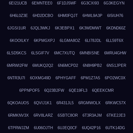
6EI21UCB
6EMNTEE0
6F1DJ5WF
6G3CXI93
6G3KEGYN
6H6L0Z3E
6HD2DCBO
6HM0FQJT
6HWL9A3P
6I5IUH76
6JGSI1UR
6JQL3WKJ
6K3EBPX1
6K3WDMWT
6KDND60Z
6KOOILKY
6KPMGXPJ
6LGMA8OZ
6LI78JDL
6LL59T6X
6LSD5KCS
6LSGIF7V
6MC7XUTQ
6MNBISNE
6MRU4GHW
6MRWI2FW
6MUKQ2Q2
6N6MCPD2
6N8H9PB2
6NS1JPER
6NTR3U7I
6OXMG49D
6PHYGAFF
6PM1Z7A5
6PO2WC0X
6PPNPOF5
6Q23B2FW
6QE19FL3
6QEEKCMR
6QKOAUOS
6QVIJ1K1
6R431JL5
6RGMWOLX
6RKWC57X
6RMKNV3X
6RV8LARZ
6SBTC8OR
6T3R3AJM
6TKE2JE3
6TPRWJZM
6U06OJTH
6UJEQ0CF
6UQ42P16
6UTK14DG