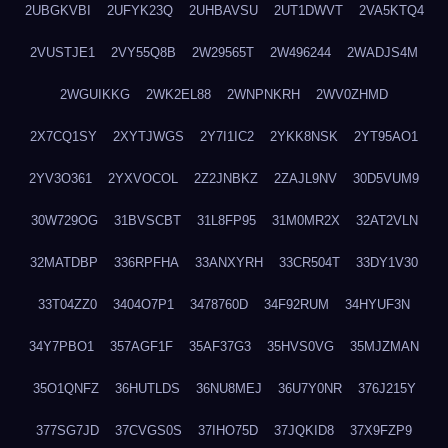
2UBGKVBI
2UFYK23Q
2UHBAVSU
2UT1DWVT
2VA5KTQ4
2VUSTJE1
2VY55Q8B
2W29565T
2W496244
2WADJS4M
2WGUIKKG
2WK2EL88
2WNPNKRH
2WV0ZHMD
2X7CQ1SY
2XYTJWGS
2Y7I1IC2
2YKK8NSK
2YT95AO1
2YV3O361
2YXVOCOL
2Z2JNBKZ
2ZAJL9NV
30D5VUM9
30W729OG
31BVSCBT
31L8FP95
31M0MR2X
32AT2VLN
32MATDBP
336RPFHA
33ANXYRH
33CR504T
33DY1V30
33T04ZZ0
3404O7P1
3478760D
34F92RUM
34HYUF3N
34Y7PBO1
357AGF1F
35AF37G3
35HVS0VG
35MJZMAN
35O1QNFZ
36HUTLDS
36NU8MEJ
36U7Y0NR
376J215Y
377SG7JD
37CVGS0S
37IHO75D
37JQKID8
37X9FZP9