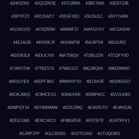
42HIOZNV
42QOZROE
437L5RRA
43BE766X
43EEF23E
43IP3TZ3
43OJ1AEY
43SSFXBJ
43U16JLC
43XY7A9N
441OKOJO
4474ZR0W
4489NF37
44AFGVXY
44CGH1H9
44E14L85
44VA5KJF
44XI8AFW
45A3IPS9
4601IURZ
46DGB3L9
46DLKJV6
46KT56QV
4728GJZN
47CQFY0O
47JMVITW
47TRZS70
47W8J2J2
48QJBQ0X
49MZ8W4O
49R1GYE9
49SPF3MJ
49WWVPJU
4B13IA3F
4B1N5SGO
4BOKJ6KQ
4C9HCESS
4D64LFAR
4D90P4CC
4DV2LKB3
4DWPQY14
4DYW6NWM
4DZ5J3RQ
4E402GTO
4E4R43JK
4EE6J1ME
4ENC34CO
4F88GRG8
4FDT5ITF
4GHTKFV1
4GJRPJFP
4GLC8SBG
4GOTUJAD
4GTUQOMS