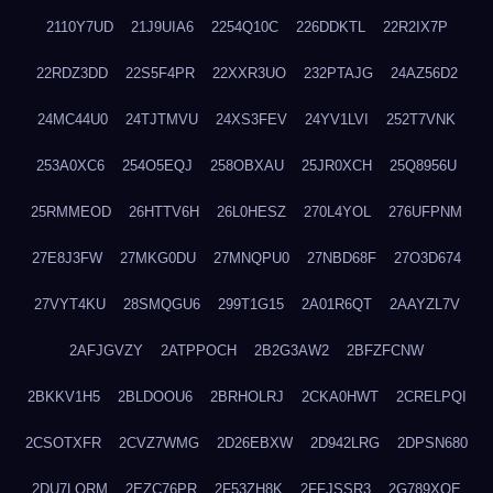
2110Y7UD
21J9UIA6
2254Q10C
226DDKTL
22R2IX7P
22RDZ3DD
22S5F4PR
22XXR3UO
232PTAJG
24AZ56D2
24MC44U0
24TJTMVU
24XS3FEV
24YV1LVI
252T7VNK
253A0XC6
254O5EQJ
258OBXAU
25JR0XCH
25Q8956U
25RMMEOD
26HTTV6H
26L0HESZ
270L4YOL
276UFPNM
27E8J3FW
27MKG0DU
27MNQPU0
27NBD68F
27O3D674
27VYT4KU
28SMQGU6
299T1G15
2A01R6QT
2AAYZL7V
2AFJGVZY
2ATPPOCH
2B2G3AW2
2BFZFCNW
2BKKV1H5
2BLDOOU6
2BRHOLRJ
2CKA0HWT
2CRELPQI
2CSOTXFR
2CVZ7WMG
2D26EBXW
2D942LRG
2DPSN680
2DU7LORM
2EZC76PR
2F53ZH8K
2FFJSSR3
2G789XQE