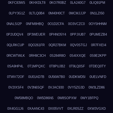
0KFC83WS
0KHXDLT8
0KO7R0BZ
0LA240G7
0LIQ91PM
0LPY3G1Z
0LTLQ0B4
0M40H0CT
0MCMJJJP
0N1LZI50
0NALSI2P
0NFM8HBQ
0O1D2CFA
0O3VCZC0
0OY5HHNM
0P2UDQV4
0P3WEUER
0PHNO5Y4
0PPJIUB7
0PUMEZB4
0QLRKCUP
0QO261FR
0QR27BKM
0QV0STGJ
0R7FXEI4
0RCWTWLK
0RH9C3CH
0S284R8O
0S4IXXQE
0S9E2KPP
0SA9HP4L
0T1MPQXC
0T8PUJB2
0T9LQ0SF
0TDEQ0TY
0TWV72OF
0U01AD7B
0U56W7B0
0UDKWD5I
0UELVNFD
0V2IXSF4
0V3N6SQF
0VJAC930
0VY5ZG3D
0W3LZD86
0W58MBQO
0W5D86N5
0W8SOPXW
0WY1BFPQ
0X4GG1J6
0XAANC43
0XI05VVT
0XLR0SZZ
0XW3VGXD