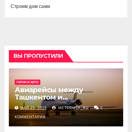
Строим дом сами
ВЫ ПРОПУСТИЛИ
ГАРАЖ И АВТО
Авиарейсы между
Ташкентом и
Екатеринбургом
МАЙ 25, 2026
METCOM16_RU
0
КОММЕНТАРИИ