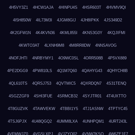
4H5VY3Z1
4HCW1AJA
4HINPU4S
4HSR603T
4HVMV9QI
4I5H850W
4IL73M3I
4JGM8GIJ
4JH8IPKK
4JS349D2
4K2GFW1N
4K4KVN36
4KML855I
4KNS3G0Y
4KQJIFMI
4KWTO3AT
4LXNH9M8
4M8RR8DW
4NNSAVOG
4NOFJHTI
4NRBYMY1
4O9WC0SL
4ORR508B
4P5VX889
4PE2DGG9
4PW810LS
4Q1M7Q60
4QAHYG43
4QHYCH8B
4QL610TS
4QRSJ753
4QVTMIC5
4QXRDQN7
4S31TENQ
4SGZZGF9
4SHI3FUE
4SRMCB32
4SYJTR01
4T4UXTTO
4T8GUZVK
4TAWVEKW
4TBBI1Y5
4TJ1ASNW
4TPTYC45
4TSJ6PJX
4U48QGQ2
4UMM8LXA
4UNHPQM1
4URT243L
4VFMWJZ0
4VGSLXPJ
4VJZYO02
4VNW7KSQ
4W6ZE1F7