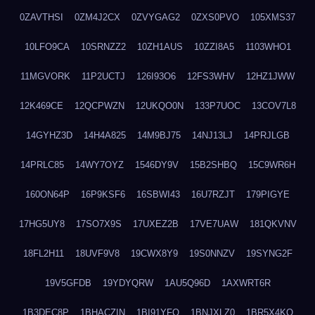
0ZAVTHSI
0ZM4J2CX
0ZVYGAG2
0ZXS0PVO
105XMS37
10LFO9CA
10SRNZZ2
10ZH1AUS
10ZZI8A5
1103WHO1
11MGVORK
11P2UCTJ
126I93O6
12FS3WHV
12HZ1JWW
12K469CE
12QCPWZN
12UKQO0N
133P7UOC
13COV7L8
14GYHZ3D
14H4A825
14M9BJ75
14NJ13LJ
14PRJLGB
14PRLC85
14WY7OYZ
1546DY9V
15B2SHBQ
15C9WR6H
160ON64P
16P9KSF6
16SBWI43
16U7RZJT
179PIGYE
17HG5UY8
17SO7X9S
17UXEZ2B
17VE7UAW
181QKVNV
18FL2H11
18UVF9V8
19CWX8Y9
19S0NNZV
19SYNG2F
19V5GFDB
19YDYQRW
1AU5Q96D
1AXWRT6R
1B3DEC8P
1BHACZIN
1BI91YFQ
1BNJXLZ0
1BR5X4KO