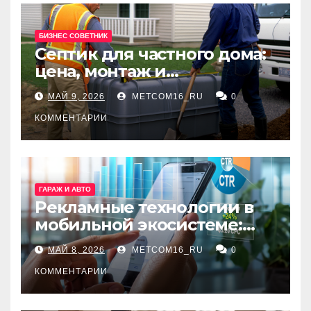
БИЗНЕС СОВЕТНИК
Септик для частного дома:
цена, монтаж и
организация автономной
МАЙ 9, 2026
METCOM16_RU
0
канализации
КОММЕНТАРИИ
ГАРАЖ И АВТО
Рекламные технологии в
мобильной экосистеме:
ключевые сервисы и
МАЙ 8, 2026
METCOM16_RU
0
принципы работы
КОММЕНТАРИИ