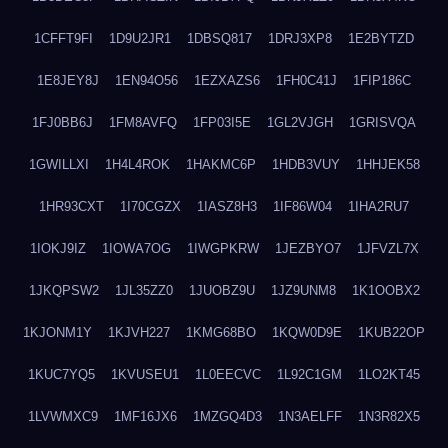
1CFFT9FI
1D9U2JR1
1DBSQ817
1DRJ3XP8
1E2BYTZD
1E8JEY8J
1EN94O56
1EZXAZS6
1FH0C41J
1FIP186C
1FJ0BB6J
1FM8AVFQ
1FP03I5E
1GL2VJGH
1GRISVQA
1GWILLXI
1H4L4ROK
1HAKMC6P
1HDB3VUY
1HHJEK58
1HR93CXT
1I70CGZX
1IASZ8H3
1IF86W04
1IHA2RU7
1IOKJ9IZ
1IOWA7OG
1IWGPKRW
1JEZBYO7
1JFVZL7X
1JKQPSW2
1JL35ZZ0
1JUOBZ9U
1JZ9UNM8
1K1OOBX2
1KJONM1Y
1KJVH227
1KMG68BO
1KQW0D9E
1KUB22OP
1KUC7YQ5
1KVUSEU1
1L0EECVC
1L92C1GM
1LO2KT45
1LVWMXC9
1MF16JX6
1MZGQ4D3
1N3AELFF
1N3R82X5