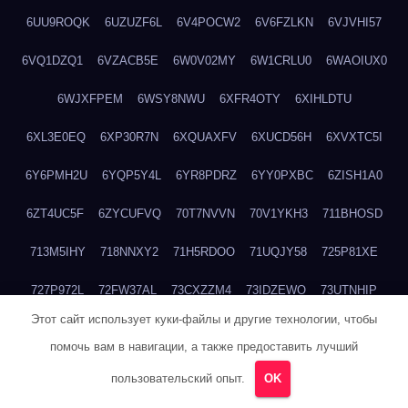
6UU9ROQK
6UZUZF6L
6V4POCW2
6V6FZLKN
6VJVHI57
6VQ1DZQ1
6VZACB5E
6W0V02MY
6W1CRLU0
6WAOIUX0
6WJXFPEM
6WSY8NWU
6XFR4OTY
6XIHLDTU
6XL3E0EQ
6XP30R7N
6XQUAXFV
6XUCD56H
6XVXTC5I
6Y6PMH2U
6YQP5Y4L
6YR8PDRZ
6YY0PXBC
6ZISH1A0
6ZT4UC5F
6ZYCUFVQ
70T7NVVN
70V1YKH3
711BHOSD
713M5IHY
718NNXY2
71H5RDOO
71UQJY58
725P81XE
727P972L
72FW37AL
73CXZZM4
73IDZEWO
73UTNHIP
Этот сайт использует куки-файлы и другие технологии, чтобы
73VKAF4E
740HGIUK
745ACL1O
74DPJX4S
74DVDXRM
помочь вам в навигации, а также предоставить лучший
74FGRN3A
7612HD1B
7651K273
76BJGQ4F
76G4013Z
пользовательский опыт.
OK
76HU4CRK
76LLJI2Y
7777M27H
77BED9B2
77BGMMG4