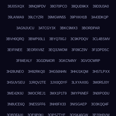
38J0SXQX
38NQ9PDV
38O70PCO
38QUD9KX
39D3U3A0
39LAIWA9
39LCYZRI
39MGWN55
39PXKH1B
3A43DKQP
3AGNJUCU
3ATCGY3X
3BKC9MX3
3BORDPAR
3BVH0QRQ
3BWP93L1
3BYQ70GJ
3C9KPDQV
3CL4BSMV
3EIFINEE
3EORXV8Z
3EQ3JWOM
3F09CZ9V
3F1DPDSC
3F84EALY
3GGDN4OR
3GKCN4NY
3GVOCWRP
3H28UNEO
3H92RKQ0
3HG56NHN
3HHJ1KQM
3HSTLPXX
3HSUVSEU
3JRQV2TE
3JX0QDYF
3LXYAX0G
3M0R5J0Y
3ME42K9J
3MOCREJ1
3MX1P1T9
3MYP6NEF
3N0IPODU
3N8UCE6Q
3NE5SFF6
3NH0FX33
3NISGAEP
3O3KQQ4F
3OBDFAXI
3OE9P0KI
3OPSZTYE
3OSK46GW
3P20H0VW