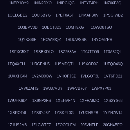
1NERJOY9
1NIN2DXO
1NIPGIQG
1NTYF4RH
1NZ06F8Q
1OELGBE2
1OUI6BYG
1PET0A5T
1PMAFB0V
1PSGIWB2
1Q3BPV0D
1QBCT8D3
1QMT9XGT
1QWO8TSQ
1QYKS8IF
1RCW99QZ
1RDUWSSK
1RYOMZPR
1SFXG5XT
1SSBXDLO
1SZ258AV
1T04TFO9
1T3A32QI
1TQ4XCLI
1URGFNU5
1USMDQTI
1USXOD9C
1UTQO46Q
1UXXH5X4
1V2M00OW
1VHOFJ5Z
1VLGOT3L
1VT6PD21
1VV8ZAHG
1W387VUY
1WFVB76Y
1WPX7P03
1WUHK6D4
1X9NP2FS
1XEHVF4N
1XFRA9ZO
1XS2YS68
1XSROT4L
1YS8YJ6Z
1YSKFL0G
1YUCNSFB
1YYN7W1J
1Z1US2M8
1ZLGWTF7
1ZOCGLFM
206VNFLF
20GH4EFO