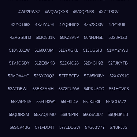
4WP2PW82
4WQWQXX8
4WXQZN38
4X7TT8GV
4XYOT662
4XZYAUHI
4YQHH612
4Z52SO0V
4ZP14UIL
4ZVGSBH0
50JO9B1K
50KZ2V9P
50NNJN5E
50S8F1Z0
510NBX1W
5160U7JM
51D7XGKL
51JUGSIB
51MY24WU
51VJOSDY
51ZE8MKB
522X4O28
52D4GH9B
52FJKYTB
52MOA4HC
52SYO0Q2
52TPECFV
52W5K0BY
52XXY91Q
53ATDBWI
53EKZAMH
53Z8FUAW
54PKU5CO
551HGV0S
553WPS4S
55FLR3W1
55IE9L4V
55JKJF3L
55NCOA72
55QDIRSM
55XAQHMU
56975PIR
56GSA0U2
56QN3KEB
56SCV4BG
571FDQ4T
5771DEGW
57G6BV7Y
57IUFJJS