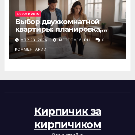
ГАРАЖ И АВТО
Выбор двухкомнатной
квартиры: планировка,
состояние жилья и
АПР 23, 2026
METCOM16_RU
0
проверка документов
КОММЕНТАРИИ
Кирпичик за
кирпичиком