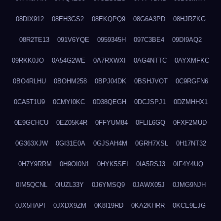
08DIX912
08EH3GS2
08EKQPQ9
08G6A3PD
08HJRZKG
08R2TE13
091V6YQE
0959345H
097C3BE4
09DI9AQ2
09RKK0JO
0A54G2WE
0A7RXWXI
0AG4NTTC
0AYXMFKC
0BO4RLHU
0BOHM258
0BPJ04DK
0BSHJVOT
0C9RGFN6
0CA5T1U9
0CMYI0KC
0D38QEGH
0DCJSPJ1
0DZMHHX1
0E9GCHCU
0EZ05K4R
0FFYUM84
0FLIL6GQ
0FXF2MUD
0G363XJW
0GI31E0A
0GJSAH4M
0GRH7XSL
0H17NT32
0H7Y9RRM
0H9OI0N1
0HYK5SEI
0IA5RSJ3
0IF4Y4UQ
0IM5QCNL
0IUZL33Y
0J6YMSQ9
0JAWX05J
0JMG9NJH
0JX5HAPI
0JXDX9ZM
0K8I19RD
0KA2KHRR
0KCE9EJG