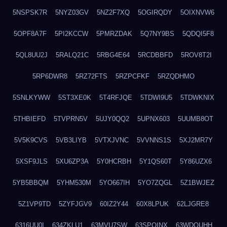
5NSPSK7R
5NYZ03GV
5NZ2F7XQ
5OGIRQDY
5OIXNVW6
5OPF8A7F
5PI2KCCW
5PMRZDAK
5Q7NY9BS
5QDQI5F8
5QL8UU2J
5RALQ21C
5RBG4E64
5RCDBBFD
5ROV8T2I
5RP6DWR8
5RZ72FTS
5RZPCFKF
5RZQDHMO
5SNLKYWW
5ST3XE0K
5T4RFJQE
5TDWI9U5
5TDWKNIX
5THBIEFD
5TVPRN5V
5UJY0QQ2
5UPNX603
5UUMB8OT
5V5K9CVS
5VB3LIYB
5VTXJVNC
5VVNNS1S
5XJ2MR7Y
5XSF9JLS
5XU6ZP3A
5Y0HCRBH
5Y1QS60T
5Y86UZX6
5YB5BBQM
5YHM530M
5YO667IH
5YO7ZQGL
5Z1BWJEZ
5Z1VP9TD
5ZYFJGV9
60IZ2Y44
60X8LPUK
62LJGRE8
6316UU0I
634ZKLU1
63MVU7SW
63SPQINX
63WDQUHH