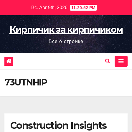
Перейти
Вс. Авг 9th, 2026
11:20:53 PM
к
содержимому
Кирпичик за кирпичиком
Все о стройке
73UTNHIP
Construction Insights