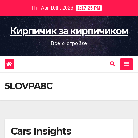
Перейти
Пн. Авг 10th, 2026
1:17:26 PM
к
содержимому
Кирпичик за кирпичиком
Все о стройке
5LOVPA8C
Cars Insights