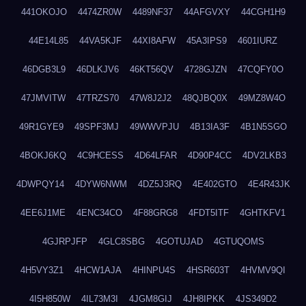
441OKOJO
4474ZR0W
4489NF37
44AFGVXY
44CGH1H9
44E14L85
44VA5KJF
44XI8AFW
45A3IPS9
4601IURZ
46DGB3L9
46DLKJV6
46KT56QV
4728GJZN
47CQFY0O
47JMVITW
47TRZS70
47W8J2J2
48QJBQ0X
49MZ8W4O
49R1GYE9
49SPF3MJ
49WWVPJU
4B13IA3F
4B1N5SGO
4BOKJ6KQ
4C9HCESS
4D64LFAR
4D90P4CC
4DV2LKB3
4DWPQY14
4DYW6NWM
4DZ5J3RQ
4E402GTO
4E4R43JK
4EE6J1ME
4ENC34CO
4F88GRG8
4FDT5ITF
4GHTKFV1
4GJRPJFP
4GLC8SBG
4GOTUJAD
4GTUQOMS
4H5VY3Z1
4HCW1AJA
4HINPU4S
4HSR603T
4HVMV9QI
4I5H850W
4IL73M3I
4JGM8GIJ
4JH8IPKK
4JS349D2