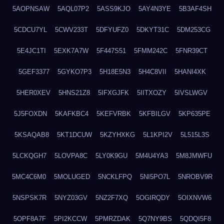
5AOPNSAW
5AQL07P2
5ASS9KJO
5AY4N3YE
5B3AF4SH
5CDCU7YL
5CWV233T
5DFYUFZ0
5DKYT31C
5DM253CG
5E4JC1TI
5EXK7A7W
5F447S51
5FMM242C
5FNR39CT
5GEF3377
5GYKO7P3
5H18E5N3
5H4C8VII
5HANI4XK
5HER0XEV
5HNS21Z8
5IFXGJFK
5IITXOZY
5IVSLWGV
5J5FOXDN
5KAFKBC4
5KEFVRBK
5KFBILGV
5KP635PE
5KSAQAB8
5KT1DCUW
5KZYHXKG
5L1KPI2V
5L515L3S
5LCKQGH7
5LOVPA8C
5LY0K9GU
5M4U4YA3
5M8JMWFU
5MC4C6M0
5MOLUGED
5NCKLFPQ
5NI5PO7L
5NROBV9R
5NSPSK7R
5NYZ03GV
5NZ2F7XQ
5OGIRQDY
5OIXNVW6
5OPF8A7F
5PI2KCCW
5PMRZDAK
5Q7NY9BS
5QDQI5F8