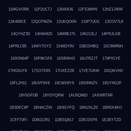
11MGVORK
11P2UCTJ
126I93O6
12FS3WHV
12HZ1JWW
12K469CE
12QCPWZN
12UKQO0N
133P7UOC
13COV7L8
14GYHZ3D
14H4A825
14M9BJ75
14NJ13LJ
14PRJLGB
14PRLC85
14WY7OYZ
1546DY9V
15B2SHBQ
15C9WR6H
160ON64P
16P9KSF6
16SBWI43
16U7RZJT
179PIGYE
17HG5UY8
17SO7X9S
17UXEZ2B
17VE7UAW
181QKVNV
18FL2H11
18UVF9V8
19CWX8Y9
19S0NNZV
19SYNG2F
19V5GFDB
19YDYQRW
1AU5Q96D
1AXWRT6R
1B3DEC8P
1BHACZIN
1BI91YFQ
1BNJXLZ0
1BR5X4KO
1CFFT9FI
1D9U2JR1
1DBSQ817
1DRJ3XP8
1E2BYTZD