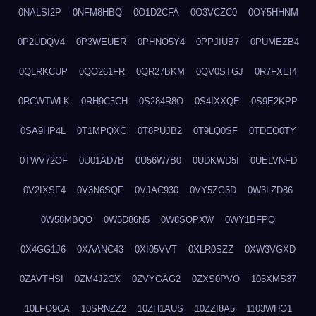
0NALSI2P
0NFM8HBQ
0O1D2CFA
0O3VCZC0
0OY5HHNM
0P2UDQV4
0P3WEUER
0PHNO5Y4
0PPJIUB7
0PUMEZB4
0QLRKCUP
0QO261FR
0QR27BKM
0QV0STGJ
0R7FXEI4
0RCWTWLK
0RH9C3CH
0S284R8O
0S4IXXQE
0S9E2KPP
0SA9HP4L
0T1MPQXC
0T8PUJB2
0T9LQ0SF
0TDEQ0TY
0TWV72OF
0U01AD7B
0U56W7B0
0UDKWD5I
0UELVNFD
0V2IXSF4
0V3N6SQF
0VJAC930
0VY5ZG3D
0W3LZD86
0W58MBQO
0W5D86N5
0W8SOPXW
0WY1BFPQ
0X4GG1J6
0XAANC43
0XI05VVT
0XLR0SZZ
0XW3VGXD
0ZAVTHSI
0ZM4J2CX
0ZVYGAG2
0ZXS0PVO
105XMS37
10LFO9CA
10SRNZZ2
10ZH1AUS
10ZZI8A5
1103WHO1