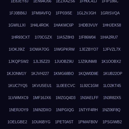
1E8JEY8J
1EN94O56
1EZXAZS6
1FH0C41J
1FIP186C
1FJ0BB6J
1FM8AVFQ
1FP03I5E
1GL2VJGH
1GRISVQA
1GWILLXI
1H4L4ROK
1HAKMC6P
1HDB3VUY
1HHJEK58
1HR93CXT
1I70CGZX
1IASZ8H3
1IF86W04
1IHA2RU7
1IOKJ9IZ
1IOWA7OG
1IWGPKRW
1JEZBYO7
1JFVZL7X
1JKQPSW2
1JL35ZZ0
1JUOBZ9U
1JZ9UNM8
1K1OOBX2
1KJONM1Y
1KJVH227
1KMG68BO
1KQW0D9E
1KUB22OP
1KUC7YQ5
1KVUSEU1
1L0EECVC
1L92C1GM
1LO2KT45
1LVWMXC9
1MF16JX6
1MZGQ4D3
1N3AELFF
1N3R82X5
1NERJOY9
1NIN2DXO
1NIPGIQG
1NTYF4RH
1NZ06F8Q
1OELGBE2
1OUI6BYG
1PET0A5T
1PMAFB0V
1PSGIWB2