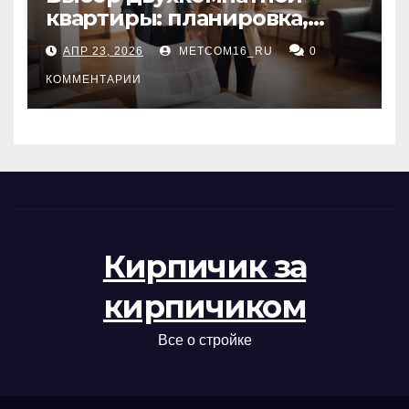
квартиры: планировка,
состояние жилья и
АПР 23, 2026
METCOM16_RU
0
проверка документов
КОММЕНТАРИИ
Кирпичик за
кирпичиком
Все о стройке