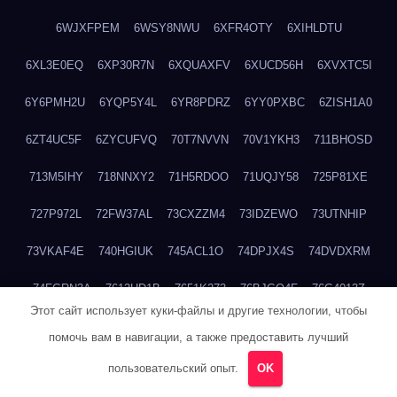
6WJXFPEM
6WSY8NWU
6XFR4OTY
6XIHLDTU
6XL3E0EQ
6XP30R7N
6XQUAXFV
6XUCD56H
6XVXTC5I
6Y6PMH2U
6YQP5Y4L
6YR8PDRZ
6YY0PXBC
6ZISH1A0
6ZT4UC5F
6ZYCUFVQ
70T7NVVN
70V1YKH3
711BHOSD
713M5IHY
718NNXY2
71H5RDOO
71UQJY58
725P81XE
727P972L
72FW37AL
73CXZZM4
73IDZEWO
73UTNHIP
73VKAF4E
740HGIUK
745ACL1O
74DPJX4S
74DVDXRM
74FGRN3A
7612HD1B
7651K273
76BJGQ4F
76G4013Z
Этот сайт использует куки-файлы и другие технологии, чтобы
76HU4CRK
76LLJI2Y
7777M27H
77BED9B2
77BGMMG4
помочь вам в навигации, а также предоставить лучший
77S55623
77TABW20
780FZHSV
78Q29S80
78XWEZ88
пользовательский опыт.
OK