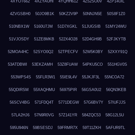
4XYOT662
4XZYAUHI
4YQHH612
4Z52SO0V
4ZP14UIL
4ZVGSBH0
50JO9B1K
50KZ2V9P
50NNJN5E
50S8F1Z0
510NBX1W
5160U7JM
51D7XGKL
51JUGSIB
51MY24WU
51VJOSDY
51ZE8MKB
522X4O28
52D4GH9B
52FJKYTB
52MOA4HC
52SYO0Q2
52TPECFV
52W5K0BY
52XXY91Q
53ATDBWI
53EKZAMH
53Z8FUAW
54PKU5CO
551HGV0S
553WPS4S
55FLR3W1
55IE9L4V
55JKJF3L
55NCOA72
55QDIRSM
55XAQHMU
56975PIR
56GSA0U2
56QN3KEB
56SCV4BG
571FDQ4T
5771DEGW
57G6BV7Y
57IUFJJS
57LA2HJ6
57N9R0VG
57Z141YR
584ZQC53
58G12L5U
595U946N
59BSESDJ
59FRMR7X
59T11ZKH
5AFUR9TL