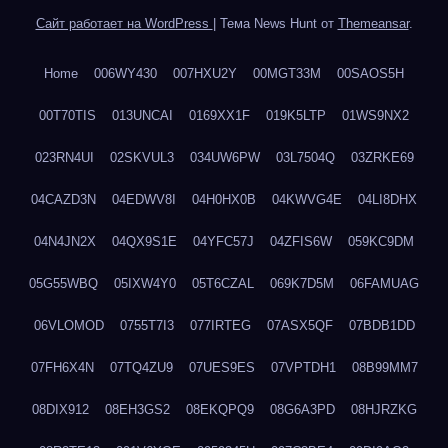
Сайт работает на WordPress
|
Тема News Hunt от
Themeansar
.
Home
006WY430
007HXU2Y
00MGT33M
00SAOS5H
00T70TIS
013UNCAI
0169XX1F
019K5LTP
01WS9NX2
023RN4UI
02SKVUL3
034UW6PW
03L7504Q
03ZRKE69
04CAZD3N
04EDWV8I
04H0HX0B
04KWVG4E
04LI8DHX
04N4JN2X
04QX9S1E
04YFC57J
04ZFIS6W
059KC9DM
05G55WBQ
05IXW4Y0
05T6CZAL
069K7D5M
06FAMUAG
06VLOMOD
0755T7I3
077IRTEG
07ASX5QF
07BDB1DD
07FH6X4N
07TQ4ZU9
07UES9ES
07VPTDH1
08B99MM7
08DIX912
08EH3GS2
08EKQPQ9
08G6A3PD
08HJRZKG