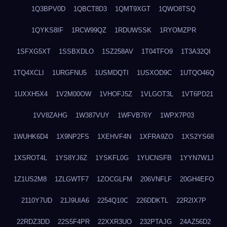
1Q3BPV0D
1QBCT8D3
1QMT9XGT
1QWO8TSQ
1QYKS8IF
1RCW99QZ
1RDUWSSK
1RYOMZPR
1SFXG5XT
1SSBXDLO
1SZ258AV
1T04TFO9
1T3A32QI
1TQ4XCLI
1URGFNU5
1USMDQTI
1USXOD9C
1UTQO46Q
1UXXH5X4
1V2M00OW
1VHOFJ5Z
1VLGOT3L
1VT6PD21
1VV8ZAHG
1W387VUY
1WFVB76Y
1WPX7P03
1WUHK6D4
1X9NP2FS
1XEHVF4N
1XFRA9ZO
1XS2YS68
1XSROT4L
1YS8YJ6Z
1YSKFL0G
1YUCNSFB
1YYN7W1J
1Z1US2M8
1ZLGWTF7
1ZOCGLFM
206VNFLF
20GH4EFO
2110Y7UD
21J9UIA6
2254Q10C
226DDKTL
22R2IX7P
22RDZ3DD
22S5F4PR
22XXR3UO
232PTAJG
24AZ56D2