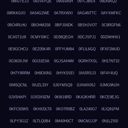
08R2TE13
091V6YQE
0959345H
097C3BE4
09DI9AQ2
09RKK0JO
0A54G2WE
0A7RXWXI
0AG4NTTC
0AYXMFKC
0BO4RLHU
0BOHM258
0BPJ04DK
0BSHJVOT
0C9RGFN6
0CA5T1U9
0CMYI0KC
0D38QEGH
0DCJSPJ1
0DZMHHX1
0E9GCHCU
0EZ05K4R
0FFYUM84
0FLIL6GQ
0FXF2MUD
0G363XJW
0GI31E0A
0GJSAH4M
0GRH7XSL
0H17NT32
0H7Y9RRM
0H9OI0N1
0HYK5SEI
0IA5RSJ3
0IF4Y4UQ
0IM5QCNL
0IUZL33Y
0J6YMSQ9
0JAWX05J
0JMG9NJH
0JX5HAPI
0JXDX9ZM
0K8I19RD
0KA2KHRR
0KCE9EJG
0KFC83WS
0KHXDLT8
0KO7R0BZ
0LA240G7
0LIQ91PM
0LPY3G1Z
0LTLQ0B4
0M40H0CT
0MCMJJJP
0N1LZI50