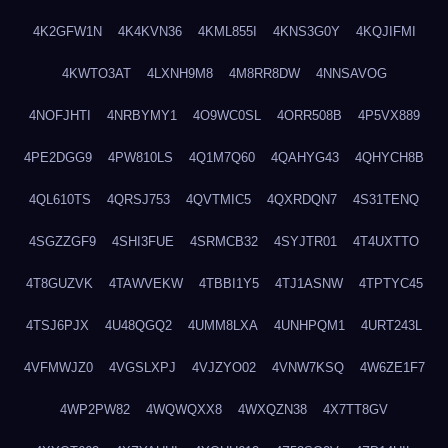
4K2GFW1N
4K4KVN36
4KML855I
4KNS3G0Y
4KQJIFMI
4KWTO3AT
4LXNH9M8
4M8RR8DW
4NNSAVOG
4NOFJHTI
4NRBYMY1
4O9WC0SL
4ORR508B
4P5VX889
4PE2DGG9
4PW810LS
4Q1M7Q60
4QAHYG43
4QHYCH8B
4QL610TS
4QRSJ753
4QVTMIC5
4QXRDQN7
4S31TENQ
4SGZZGF9
4SHI3FUE
4SRMCB32
4SYJTR01
4T4UXTTO
4T8GUZVK
4TAWVEKW
4TBBI1Y5
4TJ1ASNW
4TPTYC45
4TSJ6PJX
4U48QGQ2
4UMM8LXA
4UNHPQM1
4URT243L
4VFMWJZ0
4VGSLXPJ
4VJZYO02
4VNW7KSQ
4W6ZE1F7
4WP2PW82
4WQWQXX8
4WXQZN38
4X7TT8GV