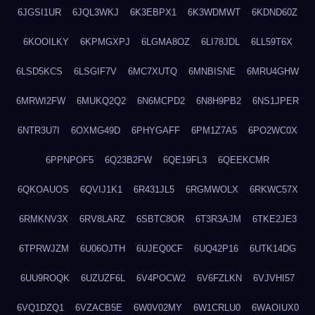
6JGSI1UR
6JQL3WKJ
6K3EBPX1
6K3WDMWT
6KDND60Z
6KOOILKY
6KPMGXPJ
6LGMA8OZ
6LI78JDL
6LL59T6X
6LSD5KCS
6LSGIF7V
6MC7XUTQ
6MNBISNE
6MRU4GHW
6MRWI2FW
6MUKQ2Q2
6N6MCPD2
6N8H9PB2
6NS1JPER
6NTR3U7I
6OXMG49D
6PHYGAFF
6PM1Z7A5
6PO2WC0X
6PPNPOF5
6Q23B2FW
6QE19FL3
6QEEKCMR
6QKOAUOS
6QVIJ1K1
6R431JL5
6RGMWOLX
6RKWC57X
6RMKNV3X
6RV8LARZ
6SBTC8OR
6T3R3AJM
6TKE2JE3
6TPRWJZM
6U06OJTH
6UJEQ0CF
6UQ42P16
6UTK14DG
6UU9ROQK
6UZUZF6L
6V4POCW2
6V6FZLKN
6VJVHI57
6VQ1DZQ1
6VZACB5E
6W0V02MY
6W1CRLU0
6WAOIUX0