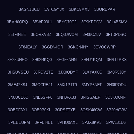
3AGNJUCU
3ATCGY3X
3BKC9MX3
3BORDPAR
3BVH0QRQ
3BWP93L1
3BYQ70GJ
3C9KPDQV
3CL4BSMV
3EIFINEE
3EORXV8Z
3EQ3JWOM
3F09CZ9V
3F1DPDSC
3F84EALY
3GGDN4OR
3GKCN4NY
3GVOCWRP
3H28UNEO
3H92RKQ0
3HG56NHN
3HHJ1KQM
3HSTLPXX
3HSUVSEU
3JRQV2TE
3JX0QDYF
3LXYAX0G
3M0R5J0Y
3ME42K9J
3MOCREJ1
3MX1P1T9
3MYP6NEF
3N0IPODU
3N8UCE6Q
3NE5SFF6
3NH0FX33
3NISGAEP
3O3KQQ4F
3OBDFAXI
3OE9P0KI
3OPSZTYE
3OSK46GW
3P20H0VW
3PEBEUPM
3PFEI4E1
3PHQ0AXL
3PJX8KV3
3PWL81U6