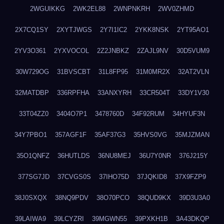
2WGUIKKG
2WK2EL88
2WNPNKRH
2WV0ZHMD
2X7CQ1SY
2XYTJWGS
2Y7I1IC2
2YKK8NSK
2YT95AO1
2YV3O361
2YXVOCOL
2Z2JNBKZ
2ZAJL9NV
30D5VUM9
30W729OG
31BVSCBT
31L8FP95
31M0MR2X
32AT2VLN
32MATDBP
336RPFHA
33ANXYRH
33CR504T
33DY1V30
33T04ZZ0
3404O7P1
3478760D
34F92RUM
34HYUF3N
34Y7PBO1
357AGF1F
35AF37G3
35HVS0VG
35MJZMAN
35O1QNFZ
36HUTLDS
36NU8MEJ
36U7Y0NR
376J215Y
377SG7JD
37CVGS0S
37IHO75D
37JQKID8
37X9FZP9
38J0SXQX
38NQ9PDV
38O70PCO
38QUD9KX
39D3U3A0
39LAIWA9
39LCYZRI
39MGWN55
39PXKH1B
3A43DKQP