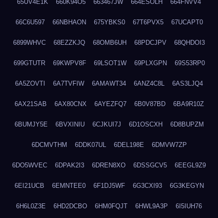
65UV4E1K
660K94O5
663467JW
664ESOLH
664FNVV4
66C6U597
66NBHAON
675YBKS0
67T6PVX5
67UCAPT0
6899WHVC
68EZZKJQ
68OMB6UH
68PDCJPV
68QHDOI3
699GTUTR
69KWPV8F
69LSOT1W
69PLXGPN
69S53RP0
6A5ZOVTI
6A7TVFIW
6AMAWT34
6ANZ4C8L
6AS3LJQ4
6AX21SAB
6AX80CNX
6AYEZFQ7
6B0V87BD
6BA9R10Z
6BUMJY5E
6BVXINIU
6CJKUI7J
6D1OSCXH
6D8BUPZM
6DCMVTHM
6DDK07UL
6DEL198E
6DMVW7ZP
6DO5WVEC
6DPAK2I3
6DREN8XO
6DSSGCV5
6EEGL9Z9
6EI21UCB
6EMNTEE0
6F1DJ5WF
6G3CXI93
6G3KEGYN
6H6L0Z3E
6HD2DCBO
6HM0FQJT
6HWL9A3P
6I5IUH76