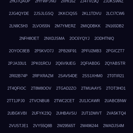
2HO7QAUP
2HYWPJNU
2IIHI162
2J4TVL9Q
2JDKS9WZ
2JG4QYDE
2JSJLGSQ
2KKCIQS5
2KL1TDVU
2LCI7CW6
2LN9C5H3
2LVOI55N
2M7YMERZ
2MIQDBKK
2N165DB2
2NFH8OET
2NXDJSMA
2OC6YQYJ
2ODHTNIQ
2OYOC8EB
2P5KVO7J
2PB26F91
2PFU2MB3
2PGICZT7
2PJA33U1
2PK01RCU
2Q6V9UEG
2QFIABDG
2QYABSTR
2R02B74P
2RPXRAZM
2SAV54DE
2SS1XHM0
2T0TIR21
2T4QFIOC
2T8M8OOV
2TGAD2ZO
2TMUAAY5
2TOT3HO1
2TT1JPJ0
2TVCNBU8
2TWC2CET
2U1JCAWR
2UABCBNW
2UBGKVBI
2UFYK23Q
2UHBAVSU
2UT1DWVT
2VA5KTQ4
2VUSTJE1
2VY55Q8B
2W29565T
2W496244
2WADJS4M