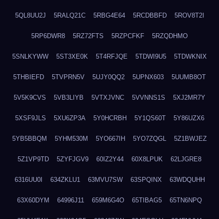
5QL8UU2J
5RALQ21C
5RBG4E64
5RCDBBFD
5ROV8T2I
5RP6DWR8
5RZ72FTS
5RZPCFKF
5RZQDHMO
5SNLKYWW
5ST3XE0K
5T4RFJQE
5TDWI9U5
5TDWKNIX
5THBIEFD
5TVPRN5V
5UJY0QQ2
5UPNX603
5UUMB8OT
5V5K9CVS
5VB3LIYB
5VTXJVNC
5VVNNS1S
5XJ2MR7Y
5XSF9JLS
5XU6ZP3A
5Y0HCRBH
5Y1QS60T
5Y86UZX6
5YB5BBQM
5YHM530M
5YO667IH
5YO7ZQGL
5Z1BWJEZ
5Z1VP9TD
5ZYFJGV9
60IZ2Y44
60X8LPUK
62LJGRE8
6316UU0I
634ZKLU1
63MVU7SW
63SPQINX
63WDQUHH
63X60DYM
64996J11
659M6G4O
65TIBAG5
65TN6NPQ