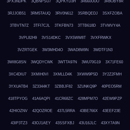
3PX3NDPK
3QBNPSU7
3QPKYD3H
3R660UUO
3R8OBY8R
3RJJOB51
3RM5TAUQ
3RV0N612
3SRBQEDJ
3SXFZOBA
3TBVTN7Z
3TFI7CJL
3TKFBN73
3TTB618D
3TVMVY4A
3VPL82H9
3VS14DKC
3VX5WW8T
3VXFRWKX
3VZRTGEK
3W3MHD4O
3WAD8W9N
3WDTF1N3
3WI8G8SN
3WQDYCWK
3WTTA97N
3WU70G19
3X71FE60
3XC4DIU7
3XMIH0VI
3XMLLD4K
3XWW9P5D
3Y2Z2FMH
3YXUATB4
3Z3344KT
3ZBBJF82
3ZUNKQ9P
40PEO5RM
418TPYOG
41A6AQPI
41CR68ZC
428MPM7O
42EW9PZP
42HIOZNV
42QOZROE
437L5RRA
43BE766X
43EEF23E
43IP3TZ3
43OJ1AEY
43SSFXBJ
43U16JLC
43XY7A9N