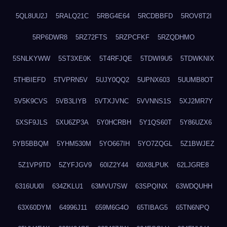
5QL8UU2J
5RALQ21C
5RBG4E64
5RCDBBFD
5ROV8T2I
5RP6DWR8
5RZ72FTS
5RZPCFKF
5RZQDHMO
5SNLKYWW
5ST3XE0K
5T4RFJQE
5TDWI9U5
5TDWKNIX
5THBIEFD
5TVPRN5V
5UJY0QQ2
5UPNX603
5UUMB8OT
5V5K9CVS
5VB3LIYB
5VTXJVNC
5VVNNS1S
5XJ2MR7Y
5XSF9JLS
5XU6ZP3A
5Y0HCRBH
5Y1QS60T
5Y86UZX6
5YB5BBQM
5YHM530M
5YO667IH
5YO7ZQGL
5Z1BWJEZ
5Z1VP9TD
5ZYFJGV9
60IZ2Y44
60X8LPUK
62LJGRE8
6316UU0I
634ZKLU1
63MVU7SW
63SPQINX
63WDQUHH
63X60DYM
64996J11
659M6G4O
65TIBAG5
65TN6NPQ