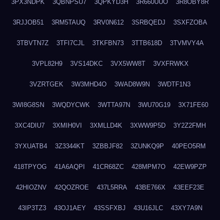
3PX3NDPK
3QBNPSU7
3QPKYD3H
3R660UUO
3R8OBY8R
3RJJOB51
3RM5TAUQ
3RV0N612
3SRBQEDJ
3SXFZOBA
3TBVTN7Z
3TFI7CJL
3TKFBN73
3TTB618D
3TVMVY4A
3VPL82H9
3VS14DKC
3VX5WW8T
3VXFRWKX
3VZRTGEK
3W3MHD4O
3WAD8W9N
3WDTF1N3
3WI8G8SN
3WQDYCWK
3WTTA97N
3WU70G19
3X71FE60
3XC4DIU7
3XMIH0VI
3XMLLD4K
3XWW9P5D
3Y2Z2FMH
3YXUATB4
3Z3344KT
3ZBBJF82
3ZUNKQ9P
40PEO5RM
418TPYOG
41A6AQPI
41CR68ZC
428MPM7O
42EW9PZP
42HIOZNV
42QOZROE
437L5RRA
43BE766X
43EEF23E
43IP3TZ3
43OJ1AEY
43SSFXBJ
43U16JLC
43XY7A9N