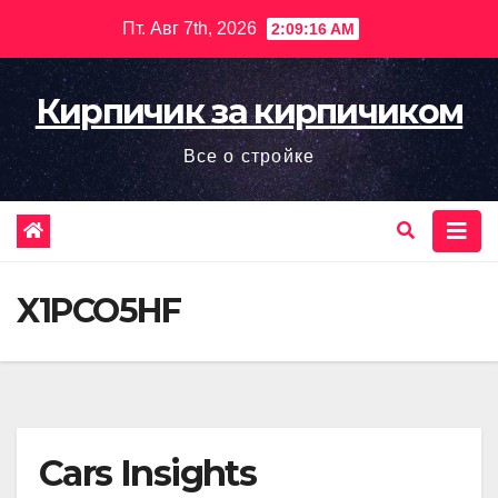
Перейти
Пт. Авг 7th, 2026
2:09:17 AM
к
содержимому
Кирпичик за кирпичиком
Все о стройке
X1PCO5HF
Cars Insights