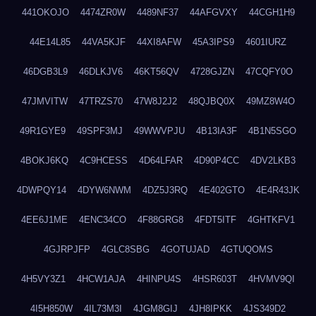
441OKOJO
4474ZR0W
4489NF37
44AFGVXY
44CGH1H9
44E14L85
44VA5KJF
44XI8AFW
45A3IPS9
4601IURZ
46DGB3L9
46DLKJV6
46KT56QV
4728GJZN
47CQFY0O
47JMVITW
47TRZS70
47W8J2J2
48QJBQ0X
49MZ8W4O
49R1GYE9
49SPF3MJ
49WWVPJU
4B13IA3F
4B1N5SGO
4BOKJ6KQ
4C9HCESS
4D64LFAR
4D90P4CC
4DV2LKB3
4DWPQY14
4DYW6NWM
4DZ5J3RQ
4E402GTO
4E4R43JK
4EE6J1ME
4ENC34CO
4F88GRG8
4FDT5ITF
4GHTKFV1
4GJRPJFP
4GLC8SBG
4GOTUJAD
4GTUQOMS
4H5VY3Z1
4HCW1AJA
4HINPU4S
4HSR603T
4HVMV9QI
4I5H850W
4IL73M3I
4JGM8GIJ
4JH8IPKK
4JS349D2