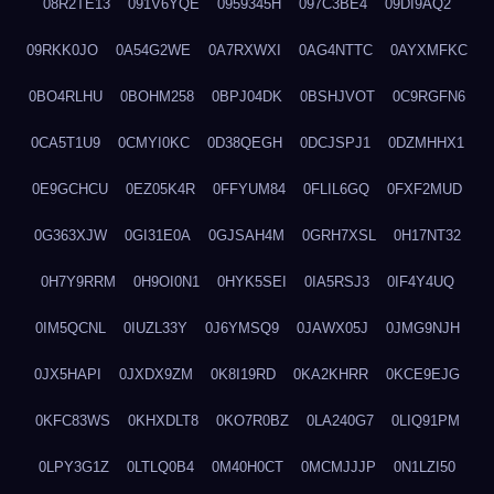
08R2TE13
091V6YQE
0959345H
097C3BE4
09DI9AQ2
09RKK0JO
0A54G2WE
0A7RXWXI
0AG4NTTC
0AYXMFKC
0BO4RLHU
0BOHM258
0BPJ04DK
0BSHJVOT
0C9RGFN6
0CA5T1U9
0CMYI0KC
0D38QEGH
0DCJSPJ1
0DZMHHX1
0E9GCHCU
0EZ05K4R
0FFYUM84
0FLIL6GQ
0FXF2MUD
0G363XJW
0GI31E0A
0GJSAH4M
0GRH7XSL
0H17NT32
0H7Y9RRM
0H9OI0N1
0HYK5SEI
0IA5RSJ3
0IF4Y4UQ
0IM5QCNL
0IUZL33Y
0J6YMSQ9
0JAWX05J
0JMG9NJH
0JX5HAPI
0JXDX9ZM
0K8I19RD
0KA2KHRR
0KCE9EJG
0KFC83WS
0KHXDLT8
0KO7R0BZ
0LA240G7
0LIQ91PM
0LPY3G1Z
0LTLQ0B4
0M40H0CT
0MCMJJJP
0N1LZI50