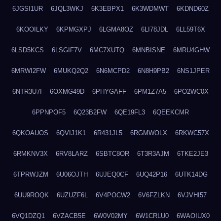
6JGSI1UR
6JQL3WKJ
6K3EBPX1
6K3WDMWT
6KDND60Z
6KOOILKY
6KPMGXPJ
6LGMA8OZ
6LI78JDL
6LL59T6X
6LSD5KCS
6LSGIF7V
6MC7XUTQ
6MNBISNE
6MRU4GHW
6MRWI2FW
6MUKQ2Q2
6N6MCPD2
6N8H9PB2
6NS1JPER
6NTR3U7I
6OXMG49D
6PHYGAFF
6PM1Z7A5
6PO2WC0X
6PPNPOF5
6Q23B2FW
6QE19FL3
6QEEKCMR
6QKOAUOS
6QVIJ1K1
6R431JL5
6RGMWOLX
6RKWC57X
6RMKNV3X
6RV8LARZ
6SBTC8OR
6T3R3AJM
6TKE2JE3
6TPRWJZM
6U06OJTH
6UJEQ0CF
6UQ42P16
6UTK14DG
6UU9ROQK
6UZUZF6L
6V4POCW2
6V6FZLKN
6VJVHI57
6VQ1DZQ1
6VZACB5E
6W0V02MY
6W1CRLU0
6WAOIUX0