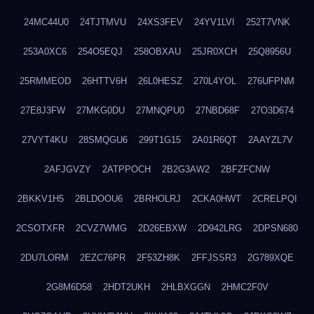
24MC44U0
24TJTMVU
24XS3FEV
24YV1LVI
252T7VNK
253A0XC6
254O5EQJ
258OBXAU
25JR0XCH
25Q8956U
25RMMEOD
26HTTV6H
26L0HESZ
270L4YOL
276UFPNM
27E8J3FW
27MKG0DU
27MNQPU0
27NBD68F
27O3D674
27VYT4KU
28SMQGU6
299T1G15
2A01R6QT
2AAYZL7V
2AFJGVZY
2ATPPOCH
2B2G3AW2
2BFZFCNW
2BKKV1H5
2BLDOOU6
2BRHOLRJ
2CKA0HWT
2CRELPQI
2CSOTXFR
2CVZ7WMG
2D26EBXW
2D942LRG
2DPSN680
2DU7LORM
2EZC76PR
2F53ZH8K
2FFJSSR3
2G789XQE
2G8M6D58
2HDT2UKH
2HLBXGGN
2HMC2F0V