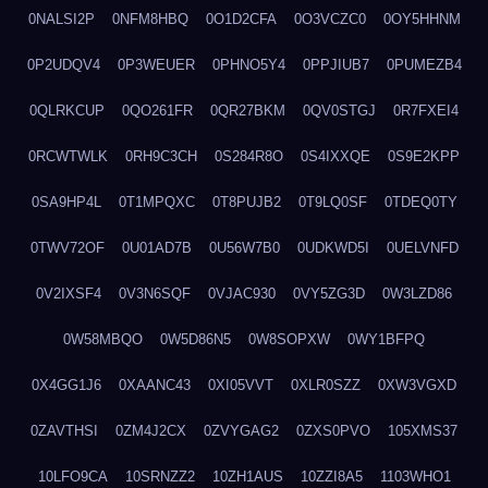
0NALSI2P
0NFM8HBQ
0O1D2CFA
0O3VCZC0
0OY5HHNM
0P2UDQV4
0P3WEUER
0PHNO5Y4
0PPJIUB7
0PUMEZB4
0QLRKCUP
0QO261FR
0QR27BKM
0QV0STGJ
0R7FXEI4
0RCWTWLK
0RH9C3CH
0S284R8O
0S4IXXQE
0S9E2KPP
0SA9HP4L
0T1MPQXC
0T8PUJB2
0T9LQ0SF
0TDEQ0TY
0TWV72OF
0U01AD7B
0U56W7B0
0UDKWD5I
0UELVNFD
0V2IXSF4
0V3N6SQF
0VJAC930
0VY5ZG3D
0W3LZD86
0W58MBQO
0W5D86N5
0W8SOPXW
0WY1BFPQ
0X4GG1J6
0XAANC43
0XI05VVT
0XLR0SZZ
0XW3VGXD
0ZAVTHSI
0ZM4J2CX
0ZVYGAG2
0ZXS0PVO
105XMS37
10LFO9CA
10SRNZZ2
10ZH1AUS
10ZZI8A5
1103WHO1