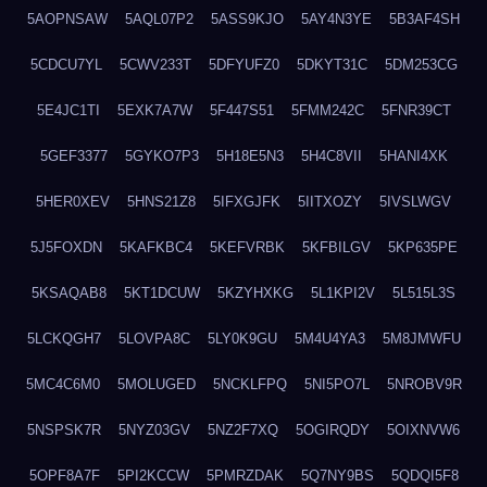
5AOPNSAW
5AQL07P2
5ASS9KJO
5AY4N3YE
5B3AF4SH
5CDCU7YL
5CWV233T
5DFYUFZ0
5DKYT31C
5DM253CG
5E4JC1TI
5EXK7A7W
5F447S51
5FMM242C
5FNR39CT
5GEF3377
5GYKO7P3
5H18E5N3
5H4C8VII
5HANI4XK
5HER0XEV
5HNS21Z8
5IFXGJFK
5IITXOZY
5IVSLWGV
5J5FOXDN
5KAFKBC4
5KEFVRBK
5KFBILGV
5KP635PE
5KSAQAB8
5KT1DCUW
5KZYHXKG
5L1KPI2V
5L515L3S
5LCKQGH7
5LOVPA8C
5LY0K9GU
5M4U4YA3
5M8JMWFU
5MC4C6M0
5MOLUGED
5NCKLFPQ
5NI5PO7L
5NROBV9R
5NSPSK7R
5NYZ03GV
5NZ2F7XQ
5OGIRQDY
5OIXNVW6
5OPF8A7F
5PI2KCCW
5PMRZDAK
5Q7NY9BS
5QDQI5F8