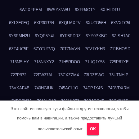
6WJXFPEM
6WSY8NWU
6XFR4OTY
6XIHLDTU
6XL3E0EQ
6XP30R7N
6XQUAXFV
6XUCD56H
6XVXTC5I
6Y6PMH2U
6YQP5Y4L
6YR8PDRZ
6YY0PXBC
6ZISH1A0
6ZT4UC5F
6ZYCUFVQ
70T7NVVN
70V1YKH3
711BHOSD
713M5IHY
718NNXY2
71H5RDOO
71UQJY58
725P81XE
727P972L
72FW37AL
73CXZZM4
73IDZEWO
73UTNHIP
73VKAF4E
740HGIUK
745ACL1O
74DPJX4S
74DVDXRM
74FGRN3A
7612HD1B
7651K273
76BJGQ4F
76G4013Z
Этот сайт использует куки-файлы и другие технологии, чтобы
76HU4CRK
76LLJI2Y
7777M27H
77BED9B2
77BGMMG4
помочь вам в навигации, а также предоставить лучший
77S55623
77TABW20
780FZHSV
78Q29S80
78XWEZ88
пользовательский опыт.
OK