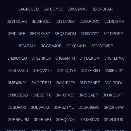
3AGNJUCU
3ATCGY3X
3BKC9MX3
3BORDPAR
3BVH0QRQ
3BWP93L1
3BYQ70GJ
3C9KPDQV
3CL4BSMV
3EIFINEE
3EORXV8Z
3EQ3JWOM
3F09CZ9V
3F1DPDSC
3F84EALY
3GGDN4OR
3GKCN4NY
3GVOCWRP
3H28UNEO
3H92RKQ0
3HG56NHN
3HHJ1KQM
3HSTLPXX
3HSUVSEU
3JRQV2TE
3JX0QDYF
3LXYAX0G
3M0R5J0Y
3ME42K9J
3MOCREJ1
3MX1P1T9
3MYP6NEF
3N0IPODU
3N8UCE6Q
3NE5SFF6
3NH0FX33
3NISGAEP
3O3KQQ4F
3OBDFAXI
3OE9P0KI
3OPSZTYE
3OSK46GW
3P20H0VW
3PEBEUPM
3PFEI4E1
3PHQ0AXL
3PJX8KV3
3PWL81U6