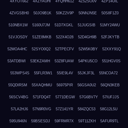
4XYOT662
4XZYAUHI
4YQHH612
4Z52SO0V
4ZP14UIL
4ZVGSBH0
50JO9B1K
50KZ2V9P
50NNJN5E
50S8F1Z0
510NBX1W
5160U7JM
51D7XGKL
51JUGSIB
51MY24WU
51VJOSDY
51ZE8MKB
522X4O28
52D4GH9B
52FJKYTB
52MOA4HC
52SYO0Q2
52TPECFV
52W5K0BY
52XXY91Q
53ATDBWI
53EKZAMH
53Z8FUAW
54PKU5CO
551HGV0S
553WPS4S
55FLR3W1
55IE9L4V
55JKJF3L
55NCOA72
55QDIRSM
55XAQHMU
56975PIR
56GSA0U2
56QN3KEB
56SCV4BG
571FDQ4T
5771DEGW
57G6BV7Y
57IUFJJS
57LA2HJ6
57N9R0VG
57Z141YR
584ZQC53
58G12L5U
595U946N
59BSESDJ
59FRMR7X
59T11ZKH
5AFUR9TL