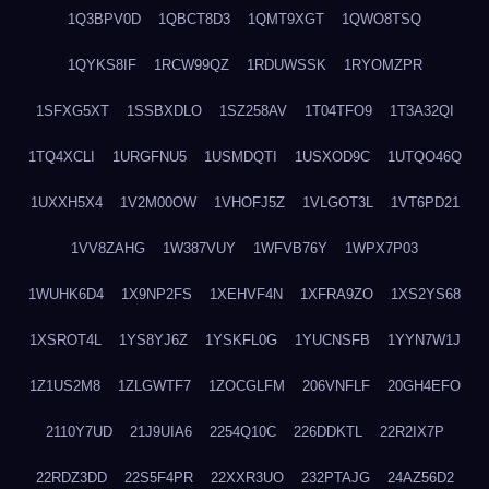
1Q3BPV0D
1QBCT8D3
1QMT9XGT
1QWO8TSQ
1QYKS8IF
1RCW99QZ
1RDUWSSK
1RYOMZPR
1SFXG5XT
1SSBXDLO
1SZ258AV
1T04TFO9
1T3A32QI
1TQ4XCLI
1URGFNU5
1USMDQTI
1USXOD9C
1UTQO46Q
1UXXH5X4
1V2M00OW
1VHOFJ5Z
1VLGOT3L
1VT6PD21
1VV8ZAHG
1W387VUY
1WFVB76Y
1WPX7P03
1WUHK6D4
1X9NP2FS
1XEHVF4N
1XFRA9ZO
1XS2YS68
1XSROT4L
1YS8YJ6Z
1YSKFL0G
1YUCNSFB
1YYN7W1J
1Z1US2M8
1ZLGWTF7
1ZOCGLFM
206VNFLF
20GH4EFO
2110Y7UD
21J9UIA6
2254Q10C
226DDKTL
22R2IX7P
22RDZ3DD
22S5F4PR
22XXR3UO
232PTAJG
24AZ56D2