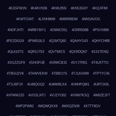
4K2GFW1N
4K4KVN36
4KML855I
4KNS3G0Y
4KQJIFMI
4KWTO3AT
4LXNH9M8
4M8RR8DW
4NNSAVOG
4NOFJHTI
4NRBYMY1
4O9WC0SL
4ORR508B
4P5VX889
4PE2DGG9
4PW810LS
4Q1M7Q60
4QAHYG43
4QHYCH8B
4QL610TS
4QRSJ753
4QVTMIC5
4QXRDQN7
4S31TENQ
4SGZZGF9
4SHI3FUE
4SRMCB32
4SYJTR01
4T4UXTTO
4T8GUZVK
4TAWVEKW
4TBBI1Y5
4TJ1ASNW
4TPTYC45
4TSJ6PJX
4U48QGQ2
4UMM8LXA
4UNHPQM1
4URT243L
4VFMWJZ0
4VGSLXPJ
4VJZYO02
4VNW7KSQ
4W6ZE1F7
4WP2PW82
4WQWQXX8
4WXQZN38
4X7TT8GV