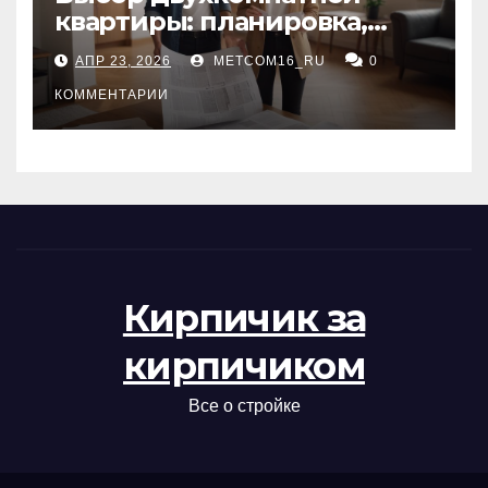
квартиры: планировка,
состояние жилья и
АПР 23, 2026
METCOM16_RU
0
проверка документов
КОММЕНТАРИИ
Кирпичик за
кирпичиком
Все о стройке