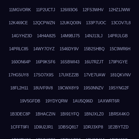
11MGVORK
11P2UCTJ
126I93O6
12FS3WHV
12HZ1JWW
12K469CE
12QCPWZN
12UKQO0N
133P7UOC
13COV7L8
14GYHZ3D
14H4A825
14M9BJ75
14NJ13LJ
14PRJLGB
14PRLC85
14WY7OYZ
1546DY9V
15B2SHBQ
15C9WR6H
160ON64P
16P9KSF6
16SBWI43
16U7RZJT
179PIGYE
17HG5UY8
17SO7X9S
17UXEZ2B
17VE7UAW
181QKVNV
18FL2H11
18UVF9V8
19CWX8Y9
19S0NNZV
19SYNG2F
19V5GFDB
19YDYQRW
1AU5Q96D
1AXWRT6R
1B3DEC8P
1BHACZIN
1BI91YFQ
1BNJXLZ0
1BR5X4KO
1CFFT9FI
1D9U2JR1
1DBSQ817
1DRJ3XP8
1E2BYTZD