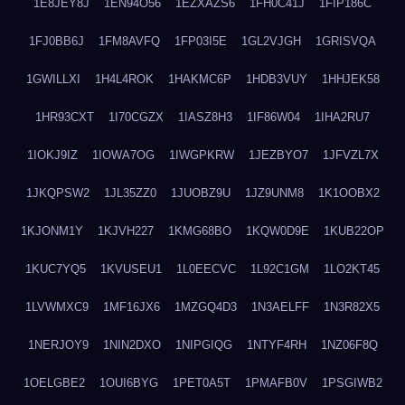
1E8JEY8J
1EN94O56
1EZXAZS6
1FH0C41J
1FIP186C
1FJ0BB6J
1FM8AVFQ
1FP03I5E
1GL2VJGH
1GRISVQA
1GWILLXI
1H4L4ROK
1HAKMC6P
1HDB3VUY
1HHJEK58
1HR93CXT
1I70CGZX
1IASZ8H3
1IF86W04
1IHA2RU7
1IOKJ9IZ
1IOWA7OG
1IWGPKRW
1JEZBYO7
1JFVZL7X
1JKQPSW2
1JL35ZZ0
1JUOBZ9U
1JZ9UNM8
1K1OOBX2
1KJONM1Y
1KJVH227
1KMG68BO
1KQW0D9E
1KUB22OP
1KUC7YQ5
1KVUSEU1
1L0EECVC
1L92C1GM
1LO2KT45
1LVWMXC9
1MF16JX6
1MZGQ4D3
1N3AELFF
1N3R82X5
1NERJOY9
1NIN2DXO
1NIPGIQG
1NTYF4RH
1NZ06F8Q
1OELGBE2
1OUI6BYG
1PET0A5T
1PMAFB0V
1PSGIWB2