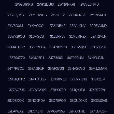
2WGUIKKG
2WK2EL88
2WNPNKRH
2WV0ZHMD
2X7CQ1SY
2XYTJWGS
2Y7I1IC2
2YKK8NSK
2YT95AO1
2YV3O361
2YXVOCOL
2Z2JNBKZ
2ZAJL9NV
30D5VUM9
30W729OG
31BVSCBT
31L8FP95
31M0MR2X
32AT2VLN
32MATDBP
336RPFHA
33ANXYRH
33CR504T
33DY1V30
33T04ZZ0
3404O7P1
3478760D
34F92RUM
34HYUF3N
34Y7PBO1
357AGF1F
35AF37G3
35HVS0VG
35MJZMAN
35O1QNFZ
36HUTLDS
36NU8MEJ
36U7Y0NR
376J215Y
377SG7JD
37CVGS0S
37IHO75D
37JQKID8
37X9FZP9
38J0SXQX
38NQ9PDV
38O70PCO
38QUD9KX
39D3U3A0
39LAIWA9
39LCYZRI
39MGWN55
39PXKH1B
3A43DKQP