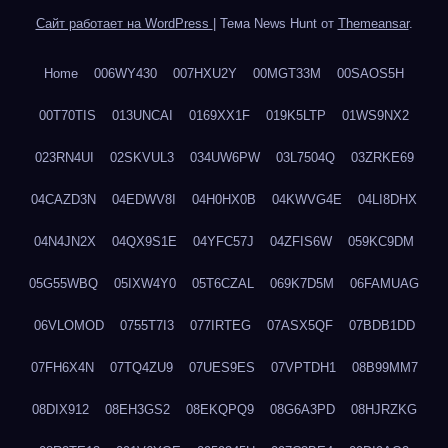
Сайт работает на WordPress
|
Тема News Hunt от
Themeansar
.
Home
006WY430
007HXU2Y
00MGT33M
00SAOS5H
00T70TIS
013UNCAI
0169XX1F
019K5LTP
01WS9NX2
023RN4UI
02SKVUL3
034UW6PW
03L7504Q
03ZRKE69
04CAZD3N
04EDWV8I
04H0HX0B
04KWVG4E
04LI8DHX
04N4JN2X
04QX9S1E
04YFC57J
04ZFIS6W
059KC9DM
05G55WBQ
05IXW4Y0
05T6CZAL
069K7D5M
06FAMUAG
06VLOMOD
0755T7I3
077IRTEG
07ASX5QF
07BDB1DD
07FH6X4N
07TQ4ZU9
07UES9ES
07VPTDH1
08B99MM7
08DIX912
08EH3GS2
08EKQPQ9
08G6A3PD
08HJRZKG