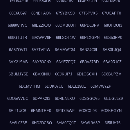
65UV4E1K
660K94O5
663467JW
664ESOLH
664FNVV4
66C6U597
66NBHAON
675YBKS0
67T6PVX5
67UCAPT0
6899WHVC
68EZZKJQ
68OMB6UH
68PDCJPV
68QHDOI3
699GTUTR
69KWPV8F
69LSOT1W
69PLXGPN
69S53RP0
6A5ZOVTI
6A7TVFIW
6AMAWT34
6ANZ4C8L
6AS3LJQ4
6AX21SAB
6AX80CNX
6AYEZFQ7
6B0V87BD
6BA9R10Z
6BUMJY5E
6BVXINIU
6CJKUI7J
6D1OSCXH
6D8BUPZM
6DCMVTHM
6DDK07UL
6DEL198E
6DMVW7ZP
6DO5WVEC
6DPAK2I3
6DREN8XO
6DSSGCV5
6EEGL9Z9
6EI21UCB
6EMNTEE0
6F1DJ5WF
6G3CXI93
6G3KEGYN
6H6L0Z3E
6HD2DCBO
6HM0FQJT
6HWL9A3P
6I5IUH76