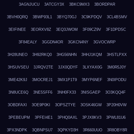
3AGNJUCU
3ATCGY3X
3BKC9MX3
3BORDPAR
3BVH0QRQ
3BWP93L1
3BYQ70GJ
3C9KPDQV
3CL4BSMV
3EIFINEE
3EORXV8Z
3EQ3JWOM
3F09CZ9V
3F1DPDSC
3F84EALY
3GGDN4OR
3GKCN4NY
3GVOCWRP
3H28UNEO
3H92RKQ0
3HG56NHN
3HHJ1KQM
3HSTLPXX
3HSUVSEU
3JRQV2TE
3JX0QDYF
3LXYAX0G
3M0R5J0Y
3ME42K9J
3MOCREJ1
3MX1P1T9
3MYP6NEF
3N0IPODU
3N8UCE6Q
3NE5SFF6
3NH0FX33
3NISGAEP
3O3KQQ4F
3OBDFAXI
3OE9P0KI
3OPSZTYE
3OSK46GW
3P20H0VW
3PEBEUPM
3PFEI4E1
3PHQ0AXL
3PJX8KV3
3PWL81U6
3PX3NDPK
3QBNPSU7
3QPKYD3H
3R660UUO
3R8OBY8R