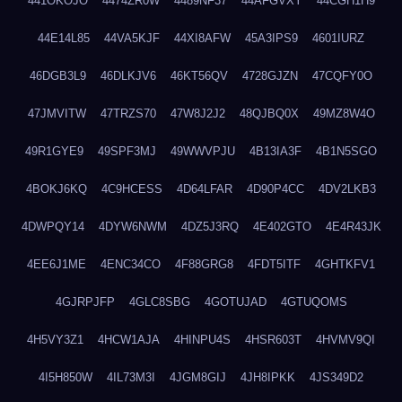
441OKOJO
4474ZR0W
4489NF37
44AFGVXY
44CGH1H9
44E14L85
44VA5KJF
44XI8AFW
45A3IPS9
4601IURZ
46DGB3L9
46DLKJV6
46KT56QV
4728GJZN
47CQFY0O
47JMVITW
47TRZS70
47W8J2J2
48QJBQ0X
49MZ8W4O
49R1GYE9
49SPF3MJ
49WWVPJU
4B13IA3F
4B1N5SGO
4BOKJ6KQ
4C9HCESS
4D64LFAR
4D90P4CC
4DV2LKB3
4DWPQY14
4DYW6NWM
4DZ5J3RQ
4E402GTO
4E4R43JK
4EE6J1ME
4ENC34CO
4F88GRG8
4FDT5ITF
4GHTKFV1
4GJRPJFP
4GLC8SBG
4GOTUJAD
4GTUQOMS
4H5VY3Z1
4HCW1AJA
4HINPU4S
4HSR603T
4HVMV9QI
4I5H850W
4IL73M3I
4JGM8GIJ
4JH8IPKK
4JS349D2