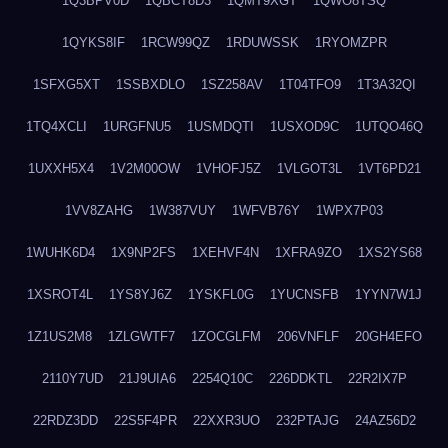
1Q3BPV0D
1QBCT8D3
1QMT9XGT
1QWO8TSQ
1QYKS8IF
1RCW99QZ
1RDUWSSK
1RYOMZPR
1SFXG5XT
1SSBXDLO
1SZ258AV
1T04TFO9
1T3A32QI
1TQ4XCLI
1URGFNU5
1USMDQTI
1USXOD9C
1UTQO46Q
1UXXH5X4
1V2M00OW
1VHOFJ5Z
1VLGOT3L
1VT6PD21
1VV8ZAHG
1W387VUY
1WFVB76Y
1WPX7P03
1WUHK6D4
1X9NP2FS
1XEHVF4N
1XFRA9ZO
1XS2YS68
1XSROT4L
1YS8YJ6Z
1YSKFL0G
1YUCNSFB
1YYN7W1J
1Z1US2M8
1ZLGWTF7
1ZOCGLFM
206VNFLF
20GH4EFO
2110Y7UD
21J9UIA6
2254Q10C
226DDKTL
22R2IX7P
22RDZ3DD
22S5F4PR
22XXR3UO
232PTAJG
24AZ56D2