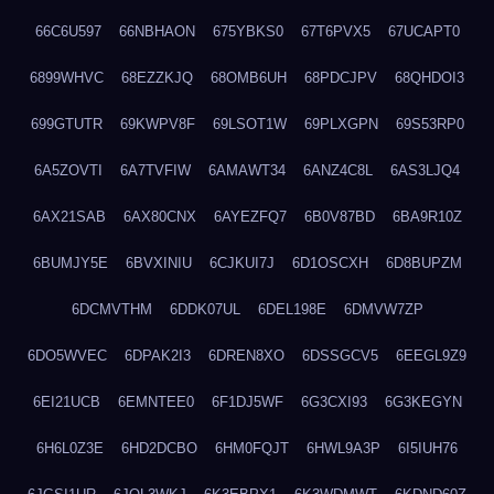
66C6U597
66NBHAON
675YBKS0
67T6PVX5
67UCAPT0
6899WHVC
68EZZKJQ
68OMB6UH
68PDCJPV
68QHDOI3
699GTUTR
69KWPV8F
69LSOT1W
69PLXGPN
69S53RP0
6A5ZOVTI
6A7TVFIW
6AMAWT34
6ANZ4C8L
6AS3LJQ4
6AX21SAB
6AX80CNX
6AYEZFQ7
6B0V87BD
6BA9R10Z
6BUMJY5E
6BVXINIU
6CJKUI7J
6D1OSCXH
6D8BUPZM
6DCMVTHM
6DDK07UL
6DEL198E
6DMVW7ZP
6DO5WVEC
6DPAK2I3
6DREN8XO
6DSSGCV5
6EEGL9Z9
6EI21UCB
6EMNTEE0
6F1DJ5WF
6G3CXI93
6G3KEGYN
6H6L0Z3E
6HD2DCBO
6HM0FQJT
6HWL9A3P
6I5IUH76