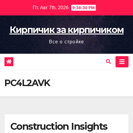
Перейти
Пт. Авг 7th, 2026
9:38:31 PM
к
содержимому
Кирпичик за кирпичиком
Все о стройке
PC4L2AVK
Construction Insights