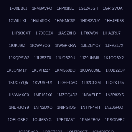
1FJ0BB6J
1FM8AVFQ
1FP03I5E
1GL2VJGH
1GRISVQA
1GWILLXI
1H4L4ROK
1HAKMC6P
1HDB3VUY
1HHJEK58
1HR93CXT
1I70CGZX
1IASZ8H3
1IF86W04
1IHA2RU7
1IOKJ9IZ
1IOWA7OG
1IWGPKRW
1JEZBYO7
1JFVZL7X
1JKQPSW2
1JL35ZZ0
1JUOBZ9U
1JZ9UNM8
1K1OOBX2
1KJONM1Y
1KJVH227
1KMG68BO
1KQW0D9E
1KUB22OP
1KUC7YQ5
1KVUSEU1
1L0EECVC
1L92C1GM
1LO2KT45
1LVWMXC9
1MF16JX6
1MZGQ4D3
1N3AELFF
1N3R82X5
1NERJOY9
1NIN2DXO
1NIPGIQG
1NTYF4RH
1NZ06F8Q
1OELGBE2
1OUI6BYG
1PET0A5T
1PMAFB0V
1PSGIWB2