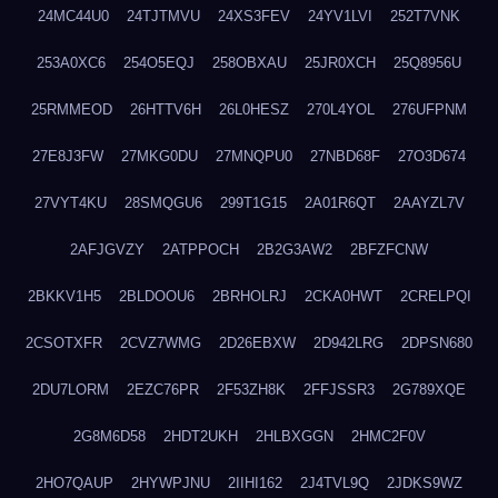
24MC44U0
24TJTMVU
24XS3FEV
24YV1LVI
252T7VNK
253A0XC6
254O5EQJ
258OBXAU
25JR0XCH
25Q8956U
25RMMEOD
26HTTV6H
26L0HESZ
270L4YOL
276UFPNM
27E8J3FW
27MKG0DU
27MNQPU0
27NBD68F
27O3D674
27VYT4KU
28SMQGU6
299T1G15
2A01R6QT
2AAYZL7V
2AFJGVZY
2ATPPOCH
2B2G3AW2
2BFZFCNW
2BKKV1H5
2BLDOOU6
2BRHOLRJ
2CKA0HWT
2CRELPQI
2CSOTXFR
2CVZ7WMG
2D26EBXW
2D942LRG
2DPSN680
2DU7LORM
2EZC76PR
2F53ZH8K
2FFJSSR3
2G789XQE
2G8M6D58
2HDT2UKH
2HLBXGGN
2HMC2F0V
2HO7QAUP
2HYWPJNU
2IIHI162
2J4TVL9Q
2JDKS9WZ