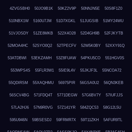
4ZVGSBH0
50JO9B1K
50KZ2V9P
50NNJN5E
50S8F1Z0
510NBX1W
5160U7JM
51D7XGKL
51JUGSIB
51MY24WU
51VJOSDY
51ZE8MKB
522X4O28
52D4GH9B
52FJKYTB
52MOA4HC
52SYO0Q2
52TPECFV
52W5K0BY
52XXY91Q
53ATDBWI
53EKZAMH
53Z8FUAW
54PKU5CO
551HGV0S
553WPS4S
55FLR3W1
55IE9L4V
55JKJF3L
55NCOA72
55QDIRSM
55XAQHMU
56975PIR
56GSA0U2
56QN3KEB
56SCV4BG
571FDQ4T
5771DEGW
57G6BV7Y
57IUFJJS
57LA2HJ6
57N9R0VG
57Z141YR
584ZQC53
58G12L5U
595U946N
59BSESDJ
59FRMR7X
59T11ZKH
5AFUR9TL