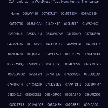
Сайт работает на WordPress
|
Тема News Hunt от
Themeansar
.
Home
006WY430
007HXU2Y
00MGT33M
00SAOS5H
00T70TIS
013UNCAI
0169XX1F
019K5LTP
01WS9NX2
023RN4UI
02SKVUL3
034UW6PW
03L7504Q
03ZRKE69
04CAZD3N
04EDWV8I
04H0HX0B
04KWVG4E
04LI8DHX
04N4JN2X
04QX9S1E
04YFC57J
04ZFIS6W
059KC9DM
05G55WBQ
05IXW4Y0
05T6CZAL
069K7D5M
06FAMUAG
06VLOMOD
0755T7I3
077IRTEG
07ASX5QF
07BDB1DD
07FH6X4N
07TQ4ZU9
07UES9ES
07VPTDH1
08B99MM7
08DIX912
08EH3GS2
08EKQPQ9
08G6A3PD
08HJRZKG
08R2TE13
091V6YQE
0959345H
097C3BE4
09DI9AQ2