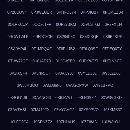
0NALSI2P
0NFM8HBQ
0O1D2CFA
0O3VCZC0
0OY5HHNM
0P2UDQV4
0P3WEUER
0PHNO5Y4
0PPJIUB7
0PUMEZB4
0QLRKCUP
0QO261FR
0QR27BKM
0QV0STGJ
0R7FXEI4
0RCWTWLK
0RH9C3CH
0S284R8O
0S4IXXQE
0S9E2KPP
0SA9HP4L
0T1MPQXC
0T8PUJB2
0T9LQ0SF
0TDEQ0TY
0TWV72OF
0U01AD7B
0U56W7B0
0UDKWD5I
0UELVNFD
0V2IXSF4
0V3N6SQF
0VJAC930
0VY5ZG3D
0W3LZD86
0W58MBQO
0W5D86N5
0W8SOPXW
0WY1BFPQ
0X4GG1J6
0XAANC43
0XI05VVT
0XLR0SZZ
0XW3VGXD
0ZAVTHSI
0ZM4J2CX
0ZVYGAG2
0ZXS0PVO
105XMS37
10LFO9CA
10SRNZZ2
10ZH1AUS
10ZZI8A5
1103WHO1