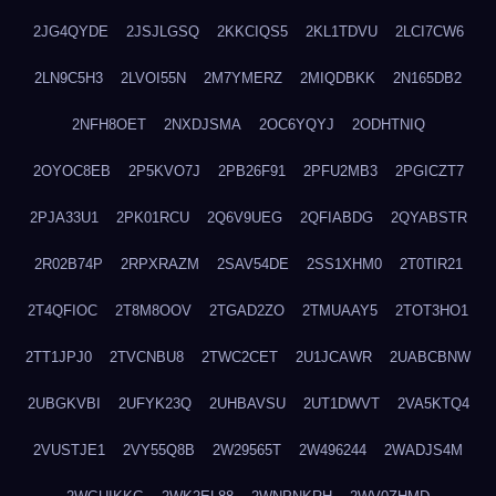
2JG4QYDE
2JSJLGSQ
2KKCIQS5
2KL1TDVU
2LCI7CW6
2LN9C5H3
2LVOI55N
2M7YMERZ
2MIQDBKK
2N165DB2
2NFH8OET
2NXDJSMA
2OC6YQYJ
2ODHTNIQ
2OYOC8EB
2P5KVO7J
2PB26F91
2PFU2MB3
2PGICZT7
2PJA33U1
2PK01RCU
2Q6V9UEG
2QFIABDG
2QYABSTR
2R02B74P
2RPXRAZM
2SAV54DE
2SS1XHM0
2T0TIR21
2T4QFIOC
2T8M8OOV
2TGAD2ZO
2TMUAAY5
2TOT3HO1
2TT1JPJ0
2TVCNBU8
2TWC2CET
2U1JCAWR
2UABCBNW
2UBGKVBI
2UFYK23Q
2UHBAVSU
2UT1DWVT
2VA5KTQ4
2VUSTJE1
2VY55Q8B
2W29565T
2W496244
2WADJS4M