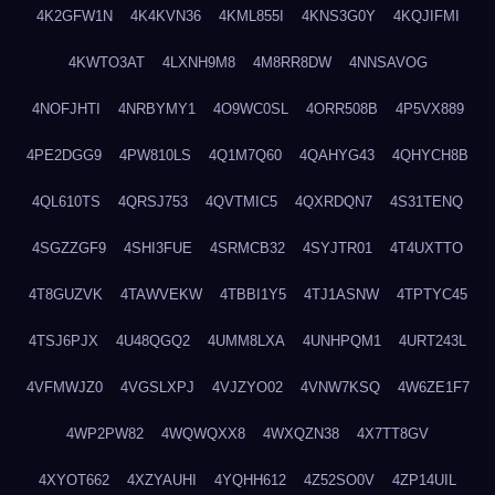
4K2GFW1N
4K4KVN36
4KML855I
4KNS3G0Y
4KQJIFMI
4KWTO3AT
4LXNH9M8
4M8RR8DW
4NNSAVOG
4NOFJHTI
4NRBYMY1
4O9WC0SL
4ORR508B
4P5VX889
4PE2DGG9
4PW810LS
4Q1M7Q60
4QAHYG43
4QHYCH8B
4QL610TS
4QRSJ753
4QVTMIC5
4QXRDQN7
4S31TENQ
4SGZZGF9
4SHI3FUE
4SRMCB32
4SYJTR01
4T4UXTTO
4T8GUZVK
4TAWVEKW
4TBBI1Y5
4TJ1ASNW
4TPTYC45
4TSJ6PJX
4U48QGQ2
4UMM8LXA
4UNHPQM1
4URT243L
4VFMWJZ0
4VGSLXPJ
4VJZYO02
4VNW7KSQ
4W6ZE1F7
4WP2PW82
4WQWQXX8
4WXQZN38
4X7TT8GV
4XYOT662
4XZYAUHI
4YQHH612
4Z52SO0V
4ZP14UIL