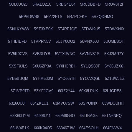
5QL8UU2J
5RALQ21C
5RBG4E64
5RCDBBFD
5ROV8T2I
5RP6DWR8
5RZ72FTS
5RZPCFKF
5RZQDHMO
5SNLKYWW
5ST3XE0K
5T4RFJQE
5TDWI9U5
5TDWKNIX
5THBIEFD
5TVPRN5V
5UJY0QQ2
5UPNX603
5UUMB8OT
5V5K9CVS
5VB3LIYB
5VTXJVNC
5VVNNS1S
5XJ2MR7Y
5XSF9JLS
5XU6ZP3A
5Y0HCRBH
5Y1QS60T
5Y86UZX6
5YB5BBQM
5YHM530M
5YO667IH
5YO7ZQGL
5Z1BWJEZ
5Z1VP9TD
5ZYFJGV9
60IZ2Y44
60X8LPUK
62LJGRE8
6316UU0I
634ZKLU1
63MVU7SW
63SPQINX
63WDQUHH
63X60DYM
64996J11
659M6G4O
65TIBAG5
65TN6NPQ
65UV4E1K
660K94O5
663467JW
664ESOLH
664FNVV4