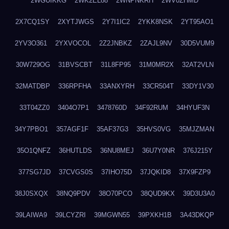
2WGUIKKG
2WK2EL88
2WNPNKRH
2WV0ZHMD
2X7CQ1SY
2XYTJWGS
2Y7I1IC2
2YKK8NSK
2YT95AO1
2YV3O361
2YXVOCOL
2Z2JNBKZ
2ZAJL9NV
30D5VUM9
30W729OG
31BVSCBT
31L8FP95
31M0MR2X
32AT2VLN
32MATDBP
336RPFHA
33ANXYRH
33CR504T
33DY1V30
33T04ZZ0
3404O7P1
3478760D
34F92RUM
34HYUF3N
34Y7PBO1
357AGF1F
35AF37G3
35HVS0VG
35MJZMAN
35O1QNFZ
36HUTLDS
36NU8MEJ
36U7Y0NR
376J215Y
377SG7JD
37CVGS0S
37IHO75D
37JQKID8
37X9FZP9
38J0SXQX
38NQ9PDV
38O70PCO
38QUD9KX
39D3U3A0
39LAIWA9
39LCYZRI
39MGWN55
39PXKH1B
3A43DKQP