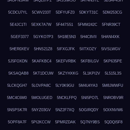
5AOPNSAW
5AQL07P2
5ASS9KJO
5AY4N3YE
5B3AF4SH
5CDCU7YL
5CWV233T
5DFYUFZ0
5DKYT31C
5DM253CG
5E4JC1TI
5EXK7A7W
5F447S51
5FMM242C
5FNR39CT
5GEF3377
5GYKO7P3
5H18E5N3
5H4C8VII
5HANI4XK
5HER0XEV
5HNS21Z8
5IFXGJFK
5IITXOZY
5IVSLWGV
5J5FOXDN
5KAFKBC4
5KEFVRBK
5KFBILGV
5KP635PE
5KSAQAB8
5KT1DCUW
5KZYHXKG
5L1KPI2V
5L515L3S
5LCKQGH7
5LOVPA8C
5LY0K9GU
5M4U4YA3
5M8JMWFU
5MC4C6M0
5MOLUGED
5NCKLFPQ
5NI5PO7L
5NROBV9R
5NSPSK7R
5NYZ03GV
5NZ2F7XQ
5OGIRQDY
5OIXNVW6
5OPF8A7F
5PI2KCCW
5PMRZDAK
5Q7NY9BS
5QDQI5F8