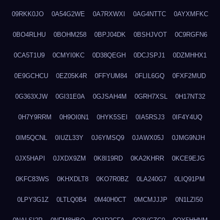
09RKK0JO
0A54G2WE
0A7RXWXI
0AG4NTTC
0AYXMFKC
0BO4RLHU
0BOHM258
0BPJ04DK
0BSHJVOT
0C9RGFN6
0CA5T1U9
0CMYI0KC
0D38QEGH
0DCJSPJ1
0DZMHHX1
0E9GCHCU
0EZ05K4R
0FFYUM84
0FLIL6GQ
0FXF2MUD
0G363XJW
0GI31E0A
0GJSAH4M
0GRH7XSL
0H17NT32
0H7Y9RRM
0H9OI0N1
0HYK5SEI
0IA5RSJ3
0IF4Y4UQ
0IM5QCNL
0IUZL33Y
0J6YMSQ9
0JAWX05J
0JMG9NJH
0JX5HAPI
0JXDX9ZM
0K8I19RD
0KA2KHRR
0KCE9EJG
0KFC83WS
0KHXDLT8
0KO7R0BZ
0LA240G7
0LIQ91PM
0LPY3G1Z
0LTLQ0B4
0M40H0CT
0MCMJJJP
0N1LZI50