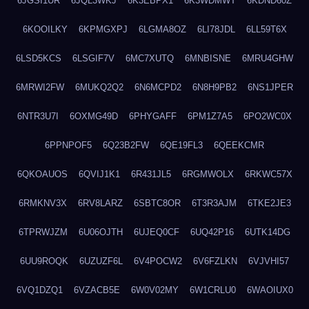
6JGSI1UR
6JQL3WKJ
6K3EBPX1
6K3WDMWT
6KDND60Z
6KOOILKY
6KPMGXPJ
6LGMA8OZ
6LI78JDL
6LL59T6X
6LSD5KCS
6LSGIF7V
6MC7XUTQ
6MNBISNE
6MRU4GHW
6MRWI2FW
6MUKQ2Q2
6N6MCPD2
6N8H9PB2
6NS1JPER
6NTR3U7I
6OXMG49D
6PHYGAFF
6PM1Z7A5
6PO2WC0X
6PPNPOF5
6Q23B2FW
6QE19FL3
6QEEKCMR
6QKOAUOS
6QVIJ1K1
6R431JL5
6RGMWOLX
6RKWC57X
6RMKNV3X
6RV8LARZ
6SBTC8OR
6T3R3AJM
6TKE2JE3
6TPRWJZM
6U06OJTH
6UJEQ0CF
6UQ42P16
6UTK14DG
6UU9ROQK
6UZUZF6L
6V4POCW2
6V6FZLKN
6VJVHI57
6VQ1DZQ1
6VZACB5E
6W0V02MY
6W1CRLU0
6WAOIUX0