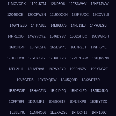
11MGVORK
11P2UCTJ
126I93O6
12FS3WHV
12HZ1JWW
12K469CE
12QCPWZN
12UKQO0N
133P7UOC
13COV7L8
14GYHZ3D
14H4A825
14M9BJ75
14NJ13LJ
14PRJLGB
14PRLC85
14WY7OYZ
1546DY9V
15B2SHBQ
15C9WR6H
160ON64P
16P9KSF6
16SBWI43
16U7RZJT
179PIGYE
17HG5UY8
17SO7X9S
17UXEZ2B
17VE7UAW
181QKVNV
18FL2H11
18UVF9V8
19CWX8Y9
19S0NNZV
19SYNG2F
19V5GFDB
19YDYQRW
1AU5Q96D
1AXWRT6R
1B3DEC8P
1BHACZIN
1BI91YFQ
1BNJXLZ0
1BR5X4KO
1CFFT9FI
1D9U2JR1
1DBSQ817
1DRJ3XP8
1E2BYTZD
1E8JEY8J
1EN94O56
1EZXAZS6
1FH0C41J
1FIP186C