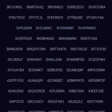
3RJJOB51
3RM5TAUQ
3RV0N612
3SRBQEDJ
3SXFZOBA
3TBVTN7Z
3TFI7CJL
3TKFBN73
3TTB618D
3TVMVY4A
3VPL82H9
3VS14DKC
3VX5WW8T
3VXFRWKX
3VZRTGEK
3W3MHD4O
3WAD8W9N
3WDTF1N3
3WI8G8SN
3WQDYCWK
3WTTA97N
3WU70G19
3X71FE60
3XC4DIU7
3XMIH0VI
3XMLLD4K
3XWW9P5D
3Y2Z2FMH
3YXUATB4
3Z3344KT
3ZBBJF82
3ZUNKQ9P
40PEO5RM
418TPYOG
41A6AQPI
41CR68ZC
428MPM7O
42EW9PZP
42HIOZNV
42QOZROE
437L5RRA
43BE766X
43EEF23E
43IP3TZ3
43OJ1AEY
43SSFXBJ
43U16JLC
43XY7A9N