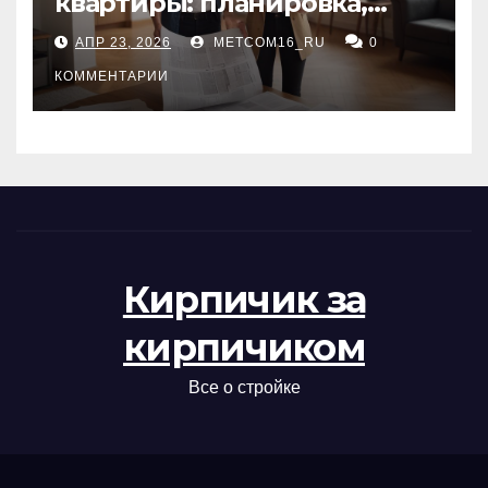
квартиры: планировка,
состояние жилья и
АПР 23, 2026
METCOM16_RU
0
проверка документов
КОММЕНТАРИИ
Кирпичик за
кирпичиком
Все о стройке