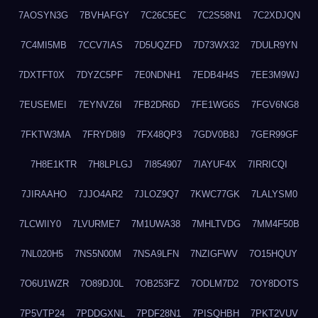
7AOSYN3G
7BVHAFGY
7C26C5EC
7C2S58N1
7C2XDJQN
7C4MI5MB
7CCV7IAS
7D5UQZFD
7D73WX32
7DULR9YN
7DXTFT0X
7DYZC5PF
7E0NDNH1
7EDB4H4S
7EE3M9WJ
7EUSEMEI
7EYNVZ6I
7FB2DR6D
7FE1WG6S
7FGV6NG8
7FKTW3MA
7FRYD8I9
7FX48QP3
7GDV0B8J
7GER99GF
7H8E1KTR
7H8LPLGJ
7I854907
7IAYUF4X
7IRRICQI
7JIRAAHO
7JJO4AR2
7JLOZ9Q7
7KWC77GK
7LALYSM0
7LCWIIY0
7LVURME7
7M1UWA38
7MHLTVDG
7MM4F50B
7NL020H5
7NS5N00M
7NSA9LFN
7NZIGFWV
7O15HQUY
7O6U1WZR
7O89DJ0L
7OB253FZ
7ODLM7D2
7OY8DOTS
7P5VTP24
7PDDGXNL
7PDF28N1
7PISQHBH
7PKT2VUV