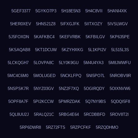
5GEF3377
5GYKO7P3
5H18E5N3
5H4C8VII
5HANI4XK
5HER0XEV
5HNS21Z8
5IFXGJFK
5IITXOZY
5IVSLWGV
5J5FOXDN
5KAFKBC4
5KEFVRBK
5KFBILGV
5KP635PE
5KSAQAB8
5KT1DCUW
5KZYHXKG
5L1KPI2V
5L515L3S
5LCKQGH7
5LOVPA8C
5LY0K9GU
5M4U4YA3
5M8JMWFU
5MC4C6M0
5MOLUGED
5NCKLFPQ
5NI5PO7L
5NROBV9R
5NSPSK7R
5NYZ03GV
5NZ2F7XQ
5OGIRQDY
5OIXNVW6
5OPF8A7F
5PI2KCCW
5PMRZDAK
5Q7NY9BS
5QDQI5F8
5QL8UU2J
5RALQ21C
5RBG4E64
5RCDBBFD
5ROV8T2I
5RP6DWR8
5RZ72FTS
5RZPCFKF
5RZQDHMO