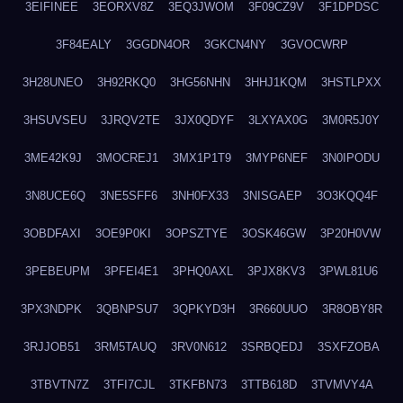
3EIFINEE
3EORXV8Z
3EQ3JWOM
3F09CZ9V
3F1DPDSC
3F84EALY
3GGDN4OR
3GKCN4NY
3GVOCWRP
3H28UNEO
3H92RKQ0
3HG56NHN
3HHJ1KQM
3HSTLPXX
3HSUVSEU
3JRQV2TE
3JX0QDYF
3LXYAX0G
3M0R5J0Y
3ME42K9J
3MOCREJ1
3MX1P1T9
3MYP6NEF
3N0IPODU
3N8UCE6Q
3NE5SFF6
3NH0FX33
3NISGAEP
3O3KQQ4F
3OBDFAXI
3OE9P0KI
3OPSZTYE
3OSK46GW
3P20H0VW
3PEBEUPM
3PFEI4E1
3PHQ0AXL
3PJX8KV3
3PWL81U6
3PX3NDPK
3QBNPSU7
3QPKYD3H
3R660UUO
3R8OBY8R
3RJJOB51
3RM5TAUQ
3RV0N612
3SRBQEDJ
3SXFZOBA
3TBVTN7Z
3TFI7CJL
3TKFBN73
3TTB618D
3TVMVY4A