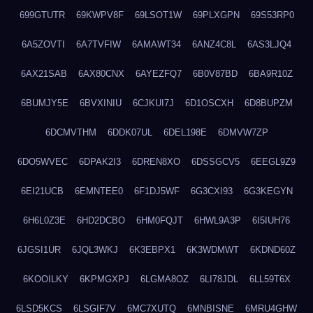
699GTUTR
69KWPV8F
69LSOT1W
69PLXGPN
69S53RP0
6A5ZOVTI
6A7TVFIW
6AMAWT34
6ANZ4C8L
6AS3LJQ4
6AX21SAB
6AX80CNX
6AYEZFQ7
6B0V87BD
6BA9R10Z
6BUMJY5E
6BVXINIU
6CJKUI7J
6D1OSCXH
6D8BUPZM
6DCMVTHM
6DDK07UL
6DEL198E
6DMVW7ZP
6DO5WVEC
6DPAK2I3
6DREN8XO
6DSSGCV5
6EEGL9Z9
6EI21UCB
6EMNTEE0
6F1DJ5WF
6G3CXI93
6G3KEGYN
6H6L0Z3E
6HD2DCBO
6HM0FQJT
6HWL9A3P
6I5IUH76
6JGSI1UR
6JQL3WKJ
6K3EBPX1
6K3WDMWT
6KDND60Z
6KOOILKY
6KPMGXPJ
6LGMA8OZ
6LI78JDL
6LL59T6X
6LSD5KCS
6LSGIF7V
6MC7XUTQ
6MNBISNE
6MRU4GHW