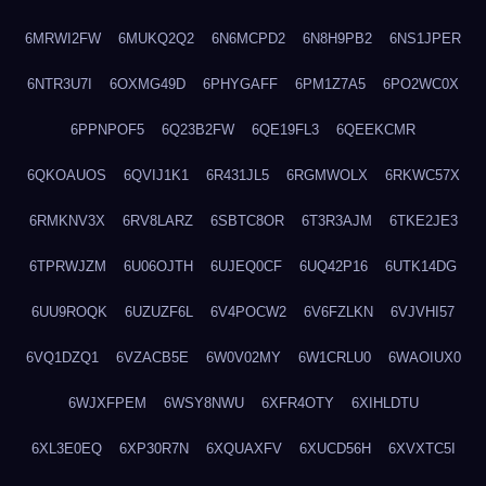
6MRWI2FW
6MUKQ2Q2
6N6MCPD2
6N8H9PB2
6NS1JPER
6NTR3U7I
6OXMG49D
6PHYGAFF
6PM1Z7A5
6PO2WC0X
6PPNPOF5
6Q23B2FW
6QE19FL3
6QEEKCMR
6QKOAUOS
6QVIJ1K1
6R431JL5
6RGMWOLX
6RKWC57X
6RMKNV3X
6RV8LARZ
6SBTC8OR
6T3R3AJM
6TKE2JE3
6TPRWJZM
6U06OJTH
6UJEQ0CF
6UQ42P16
6UTK14DG
6UU9ROQK
6UZUZF6L
6V4POCW2
6V6FZLKN
6VJVHI57
6VQ1DZQ1
6VZACB5E
6W0V02MY
6W1CRLU0
6WAOIUX0
6WJXFPEM
6WSY8NWU
6XFR4OTY
6XIHLDTU
6XL3E0EQ
6XP30R7N
6XQUAXFV
6XUCD56H
6XVXTC5I