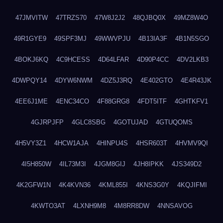
47JMVITW
47TRZS70
47W8J2J2
48QJBQ0X
49MZ8W4O
49R1GYE9
49SPF3MJ
49WWVPJU
4B13IA3F
4B1N5SGO
4BOKJ6KQ
4C9HCESS
4D64LFAR
4D90P4CC
4DV2LKB3
4DWPQY14
4DYW6NWM
4DZ5J3RQ
4E402GTO
4E4R43JK
4EE6J1ME
4ENC34CO
4F88GRG8
4FDT5ITF
4GHTKFV1
4GJRPJFP
4GLC8SBG
4GOTUJAD
4GTUQOMS
4H5VY3Z1
4HCW1AJA
4HINPU4S
4HSR603T
4HVMV9QI
4I5H850W
4IL73M3I
4JGM8GIJ
4JH8IPKK
4JS349D2
4K2GFW1N
4K4KVN36
4KML855I
4KNS3G0Y
4KQJIFMI
4KWTO3AT
4LXNH9M8
4M8RR8DW
4NNSAVOG