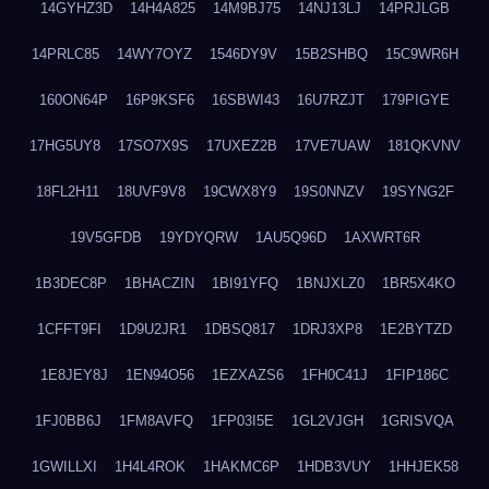
14GYHZ3D
14H4A825
14M9BJ75
14NJ13LJ
14PRJLGB
14PRLC85
14WY7OYZ
1546DY9V
15B2SHBQ
15C9WR6H
160ON64P
16P9KSF6
16SBWI43
16U7RZJT
179PIGYE
17HG5UY8
17SO7X9S
17UXEZ2B
17VE7UAW
181QKVNV
18FL2H11
18UVF9V8
19CWX8Y9
19S0NNZV
19SYNG2F
19V5GFDB
19YDYQRW
1AU5Q96D
1AXWRT6R
1B3DEC8P
1BHACZIN
1BI91YFQ
1BNJXLZ0
1BR5X4KO
1CFFT9FI
1D9U2JR1
1DBSQ817
1DRJ3XP8
1E2BYTZD
1E8JEY8J
1EN94O56
1EZXAZS6
1FH0C41J
1FIP186C
1FJ0BB6J
1FM8AVFQ
1FP03I5E
1GL2VJGH
1GRISVQA
1GWILLXI
1H4L4ROK
1HAKMC6P
1HDB3VUY
1HHJEK58