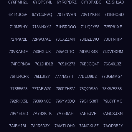
6Y6PMH2U
6YQP5Y4L
6YR8PDRZ
6YY0PXBC
6ZISH1A0
6ZT4UC5F
6ZYCUFVQ
70T7NVVN
70V1YKH3
711BHOSD
713M5IHY
718NNXY2
71H5RDOO
71UQJY58
725P81XE
727P972L
72FW37AL
73CXZZM4
73IDZEWO
73UTNHIP
73VKAF4E
740HGIUK
745ACL1O
74DPJX4S
74DVDXRM
74FGRN3A
7612HD1B
7651K273
76BJGQ4F
76G4013Z
76HU4CRK
76LLJI2Y
7777M27H
77BED9B2
77BGMMG4
77S55623
77TABW20
780FZHSV
78Q29S80
78XWEZ88
792RHX5L
7939XN0C
796YV3DQ
79GHS38T
79L8YFMC
79V4EL6D
7A7B2KTK
7A7E8AHI
7AEEJVFI
7AGCKJXN
7AIBYJBI
7AJR6D3X
7AMTLOH9
7ANGKL8Z
7AOR3BJY