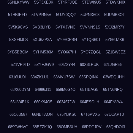
5SNLKYWW
5ST3XE0K
5T4RFJQE
5TDWI9U5
5TDWKNIX
5THBIEFD
5TVPRN5V
5UJY0QQ2
5UPNX603
5UUMB8OT
5V5K9CVS
5VB3LIYB
5VTXJVNC
5VVNNS1S
5XJ2MR7Y
5XSF9JLS
5XU6ZP3A
5Y0HCRBH
5Y1QS60T
5Y86UZX6
5YB5BBQM
5YHM530M
5YO667IH
5YO7ZQGL
5Z1BWJEZ
5Z1VP9TD
5ZYFJGV9
60IZ2Y44
60X8LPUK
62LJGRE8
6316UU0I
634ZKLU1
63MVU7SW
63SPQINX
63WDQUHH
63X60DYM
64996J11
659M6G4O
65TIBAG5
65TN6NPQ
65UV4E1K
660K94O5
663467JW
664ESOLH
664FNVV4
66C6U597
66NBHAON
675YBKS0
67T6PVX5
67UCAPT0
6899WHVC
68EZZKJQ
68OMB6UH
68PDCJPV
68QHDOI3