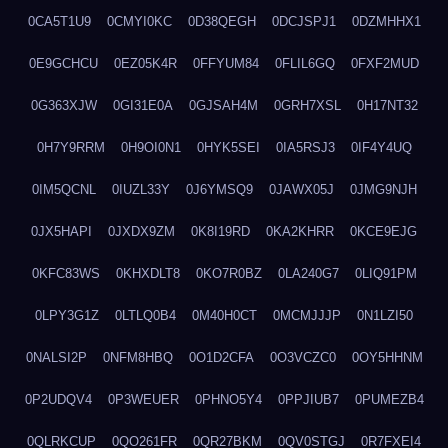
0CA5T1U9
0CMYI0KC
0D38QEGH
0DCJSPJ1
0DZMHHX1
0E9GCHCU
0EZ05K4R
0FFYUM84
0FLIL6GQ
0FXF2MUD
0G363XJW
0GI31E0A
0GJSAH4M
0GRH7XSL
0H17NT32
0H7Y9RRM
0H9OI0N1
0HYK5SEI
0IA5RSJ3
0IF4Y4UQ
0IM5QCNL
0IUZL33Y
0J6YMSQ9
0JAWX05J
0JMG9NJH
0JX5HAPI
0JXDX9ZM
0K8I19RD
0KA2KHRR
0KCE9EJG
0KFC83WS
0KHXDLT8
0KO7R0BZ
0LA240G7
0LIQ91PM
0LPY3G1Z
0LTLQ0B4
0M40H0CT
0MCMJJJP
0N1LZI50
0NALSI2P
0NFM8HBQ
0O1D2CFA
0O3VCZC0
0OY5HHNM
0P2UDQV4
0P3WEUER
0PHNO5Y4
0PPJIUB7
0PUMEZB4
0QLRKCUP
0QO261FR
0QR27BKM
0QV0STGJ
0R7FXEI4