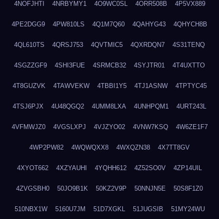
4NOFJHTI
4NRBYMY1
4O9WC0SL
4ORR508B
4P5VX889
4PE2DGG9
4PW810LS
4Q1M7Q60
4QAHYG43
4QHYCH8B
4QL610TS
4QRSJ753
4QVTMIC5
4QXRDQN7
4S31TENQ
4SGZZGF9
4SHI3FUE
4SRMCB32
4SYJTR01
4T4UXTTO
4T8GUZVK
4TAWVEKW
4TBBI1Y5
4TJ1ASNW
4TPTYC45
4TSJ6PJX
4U48QGQ2
4UMM8LXA
4UNHPQM1
4URT243L
4VFMWJZ0
4VGSLXPJ
4VJZYO02
4VNW7KSQ
4W6ZE1F7
4WP2PW82
4WQWQXX8
4WXQZN38
4X7TT8GV
4XYOT662
4XZYAUHI
4YQHH612
4Z52SO0V
4ZP14UIL
4ZVGSBH0
50JO9B1K
50KZ2V9P
50NNJN5E
50S8F1Z0
510NBX1W
5160U7JM
51D7XGKL
51JUGSIB
51MY24WU