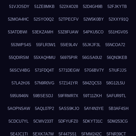
51VJOSDY
51ZE8MKB
522X4O28
52D4GH9B
52FJKYTB
52MOA4HC
52SYO0Q2
52TPECFV
52W5K0BY
52XXY91Q
53ATDBWI
53EKZAMH
53Z8FUAW
54PKU5CO
551HGV0S
553WPS4S
55FLR3W1
55IE9L4V
55JKJF3L
55NCOA72
55QDIRSM
55XAQHMU
56975PIR
56GSA0U2
56QN3KEB
56SCV4BG
571FDQ4T
5771DEGW
57G6BV7Y
57IUFJJS
57LA2HJ6
57N9R0VG
57Z141YR
584ZQC53
58G12L5U
595U946N
59BSESDJ
59FRMR7X
59T11ZKH
5AFUR9TL
5AOPNSAW
5AQL07P2
5ASS9KJO
5AY4N3YE
5B3AF4SH
5CDCU7YL
5CWV233T
5DFYUFZ0
5DKYT31C
5DM253CG
5E4JC1TI
5EXK7A7W
5F447S51
5FMM242C
5FNR39CT