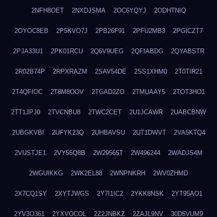
2NFH8OET
2NXDJSMA
2OC6YQYJ
2ODHTNIQ
2OYOC8EB
2P5KVO7J
2PB26F91
2PFU2MB3
2PGICZT7
2PJA33U1
2PK01RCU
2Q6V9UEG
2QFIABDG
2QYABSTR
2R02B74P
2RPXRAZM
2SAV54DE
2SS1XHM0
2T0TIR21
2T4QFIOC
2T8M8OOV
2TGAD2ZO
2TMUAAY5
2TOT3HO1
2TT1JPJ0
2TVCNBU8
2TWC2CET
2U1JCAWR
2UABCBNW
2UBGKVBI
2UFYK23Q
2UHBAVSU
2UT1DWVT
2VA5KTQ4
2VUSTJE1
2VY55Q8B
2W29565T
2W496244
2WADJS4M
2WGUIKKG
2WK2EL88
2WNPNKRH
2WV0ZHMD
2X7CQ1SY
2XYTJWGS
2Y7I1IC2
2YKK8NSK
2YT95AO1
2YV3O361
2YXVOCOL
2Z2JNBKZ
2ZAJL9NV
30D5VUM9