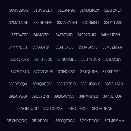
30W729OG
31BVSCBT
31L8FP95
31M0MR2X
32AT2VLN
32MATDBP
336RPFHA
33ANXYRH
33CR504T
33DY1V30
33T04ZZ0
3404O7P1
3478760D
34F92RUM
34HYUF3N
34Y7PBO1
357AGF1F
35AF37G3
35HVS0VG
35MJZMAN
35O1QNFZ
36HUTLDS
36NU8MEJ
36U7Y0NR
376J215Y
377SG7JD
37CVGS0S
37IHO75D
37JQKID8
37X9FZP9
38J0SXQX
38NQ9PDV
38O70PCO
38QUD9KX
39D3U3A0
39LAIWA9
39LCYZRI
39MGWN55
39PXKH1B
3A43DKQP
3AGNJUCU
3ATCGY3X
3BKC9MX3
3BORDPAR
3BVH0QRQ
3BWP93L1
3BYQ70GJ
3C9KPDQV
3CL4BSMV