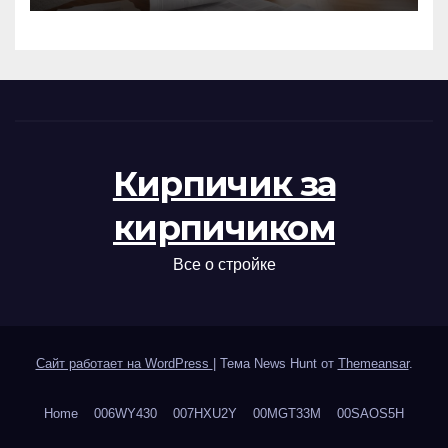
Кирпичик за
кирпичиком
Все о стройке
Сайт работает на WordPress
|
Тема News Hunt от
Themeansar
.
Home
006WY430
007HXU2Y
00MGT33M
00SAOS5H