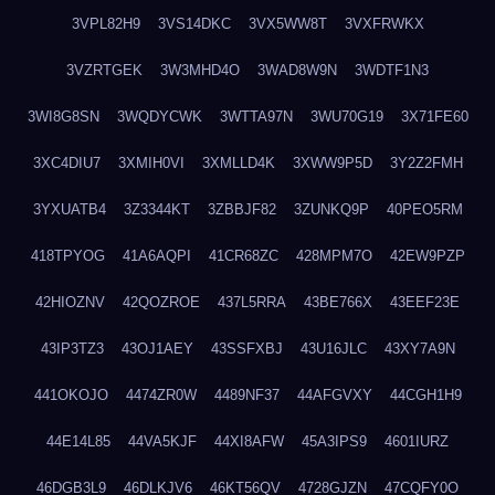
3VPL82H9
3VS14DKC
3VX5WW8T
3VXFRWKX
3VZRTGEK
3W3MHD4O
3WAD8W9N
3WDTF1N3
3WI8G8SN
3WQDYCWK
3WTTA97N
3WU70G19
3X71FE60
3XC4DIU7
3XMIH0VI
3XMLLD4K
3XWW9P5D
3Y2Z2FMH
3YXUATB4
3Z3344KT
3ZBBJF82
3ZUNKQ9P
40PEO5RM
418TPYOG
41A6AQPI
41CR68ZC
428MPM7O
42EW9PZP
42HIOZNV
42QOZROE
437L5RRA
43BE766X
43EEF23E
43IP3TZ3
43OJ1AEY
43SSFXBJ
43U16JLC
43XY7A9N
441OKOJO
4474ZR0W
4489NF37
44AFGVXY
44CGH1H9
44E14L85
44VA5KJF
44XI8AFW
45A3IPS9
4601IURZ
46DGB3L9
46DLKJV6
46KT56QV
4728GJZN
47CQFY0O