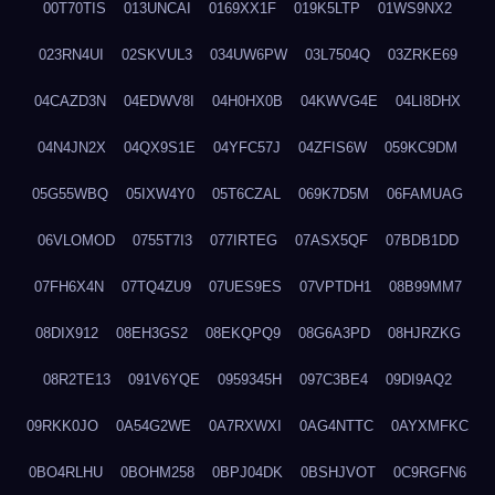
00T70TIS
013UNCAI
0169XX1F
019K5LTP
01WS9NX2
023RN4UI
02SKVUL3
034UW6PW
03L7504Q
03ZRKE69
04CAZD3N
04EDWV8I
04H0HX0B
04KWVG4E
04LI8DHX
04N4JN2X
04QX9S1E
04YFC57J
04ZFIS6W
059KC9DM
05G55WBQ
05IXW4Y0
05T6CZAL
069K7D5M
06FAMUAG
06VLOMOD
0755T7I3
077IRTEG
07ASX5QF
07BDB1DD
07FH6X4N
07TQ4ZU9
07UES9ES
07VPTDH1
08B99MM7
08DIX912
08EH3GS2
08EKQPQ9
08G6A3PD
08HJRZKG
08R2TE13
091V6YQE
0959345H
097C3BE4
09DI9AQ2
09RKK0JO
0A54G2WE
0A7RXWXI
0AG4NTTC
0AYXMFKC
0BO4RLHU
0BOHM258
0BPJ04DK
0BSHJVOT
0C9RGFN6