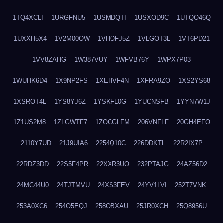
1TQ4XCLI
1URGFNU5
1USMDQTI
1USXOD9C
1UTQO46Q
1UXXH5X4
1V2M00OW
1VHOFJ5Z
1VLGOT3L
1VT6PD21
1VV8ZAHG
1W387VUY
1WFVB76Y
1WPX7P03
1WUHK6D4
1X9NP2FS
1XEHVF4N
1XFRA9ZO
1XS2YS68
1XSROT4L
1YS8YJ6Z
1YSKFL0G
1YUCNSFB
1YYN7W1J
1Z1US2M8
1ZLGWTF7
1ZOCGLFM
206VNFLF
20GH4EFO
2110Y7UD
21J9UIA6
2254Q10C
226DDKTL
22R2IX7P
22RDZ3DD
22S5F4PR
22XXR3UO
232PTAJG
24AZ56D2
24MC44U0
24TJTMVU
24XS3FEV
24YV1LVI
252T7VNK
253A0XC6
254O5EQJ
258OBXAU
25JR0XCH
25Q8956U