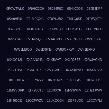
0RCWTWLK
0RH9C3CH
0S284R8O
0S4IXXQE
0S9E2KPP
0SA9HP4L
0T1MPQXC
0T8PUJB2
0T9LQ0SF
0TDEQ0TY
0TWV72OF
0U01AD7B
0U56W7B0
0UDKWD5I
0UELVNFD
0V2IXSF4
0V3N6SQF
0VJAC930
0VY5ZG3D
0W3LZD86
0W58MBQO
0W5D86N5
0W8SOPXW
0WY1BFPQ
0X4GG1J6
0XAANC43
0XI05VVT
0XLR0SZZ
0XW3VGXD
0ZAVTHSI
0ZM4J2CX
0ZVYGAG2
0ZXS0PVO
105XMS37
10LFO9CA
10SRNZZ2
10ZH1AUS
10ZZI8A5
1103WHO1
11MGVORK
11P2UCTJ
126I93O6
12FS3WHV
12HZ1JWW
12K469CE
12QCPWZN
12UKQO0N
133P7UOC
13COV7L8