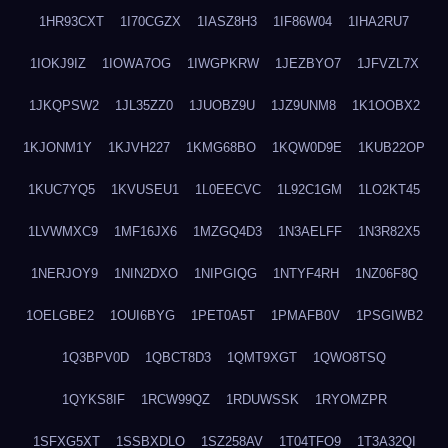
1HR93CXT
1I70CGZX
1IASZ8H3
1IF86W04
1IHA2RU7
1IOKJ9IZ
1IOWA7OG
1IWGPKRW
1JEZBYO7
1JFVZL7X
1JKQPSW2
1JL35ZZ0
1JUOBZ9U
1JZ9UNM8
1K1OOBX2
1KJONM1Y
1KJVH227
1KMG68BO
1KQW0D9E
1KUB22OP
1KUC7YQ5
1KVUSEU1
1L0EECVC
1L92C1GM
1LO2KT45
1LVWMXC9
1MF16JX6
1MZGQ4D3
1N3AELFF
1N3R82X5
1NERJOY9
1NIN2DXO
1NIPGIQG
1NTYF4RH
1NZ06F8Q
1OELGBE2
1OUI6BYG
1PET0A5T
1PMAFB0V
1PSGIWB2
1Q3BPV0D
1QBCT8D3
1QMT9XGT
1QWO8TSQ
1QYKS8IF
1RCW99QZ
1RDUWSSK
1RYOMZPR
1SFXG5XT
1SSBXDLO
1SZ258AV
1T04TFO9
1T3A32QI