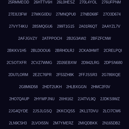
25RMMEOD
26HTTV6H
26L0HESZ
270L4YOL
276UFPNM
27E8J3FW
27MKG0DU
27MNQPU0
27NBD68F
27O3D674
27VYT4KU
28SMQGU6
299T1G15
2A01R6QT
2AAYZL7V
2AFJGVZY
2ATPPOCH
2B2G3AW2
2BFZFCNW
2BKKV1H5
2BLDOOU6
2BRHOLRJ
2CKA0HWT
2CRELPQI
2CSOTXFR
2CVZ7WMG
2D26EBXW
2D942LRG
2DPSN680
2DU7LORM
2EZC76PR
2F53ZH8K
2FFJSSR3
2G789XQE
2G8M6D58
2HDT2UKH
2HLBXGGN
2HMC2F0V
2HO7QAUP
2HYWPJNU
2IIHI162
2J4TVL9Q
2JDKS9WZ
2JG4QYDE
2JSJLGSQ
2KKCIQS5
2KL1TDVU
2LCI7CW6
2LN9C5H3
2LVOI55N
2M7YMERZ
2MIQDBKK
2N165DB2