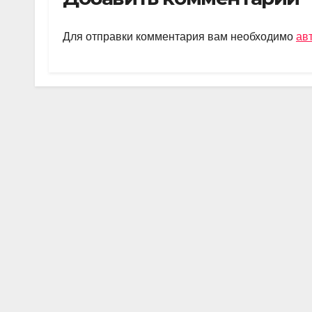
gr
s
o
а
a
A
kl
в
Для отправки комментария вам необходимо
ав
m
p
a
и
p
ss
ть
ni
ki