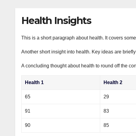
р
p
l
а
Health Insights
a
в
s
и
s
This is a short paragraph about health. It covers some 
т
n
ь
Another short insight into health. Key ideas are briefl
i
A concluding thought about health to round off the con
k
i
Health 1
Health 2
65
29
91
83
90
85