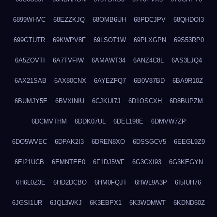
6899WHVC
68EZZKJQ
68OMB6UH
68PDCJPV
68QHDOI3
699GTUTR
69KWPV8F
69LSOT1W
69PLXGPN
69S53RP0
6A5ZOVTI
6A7TVFIW
6AMAWT34
6ANZ4C8L
6AS3LJQ4
6AX21SAB
6AX80CNX
6AYEZFQ7
6B0V87BD
6BA9R10Z
6BUMJY5E
6BVXINIU
6CJKUI7J
6D1OSCXH
6D8BUPZM
6DCMVTHM
6DDK07UL
6DEL198E
6DMVW7ZP
6DO5WVEC
6DPAK2I3
6DREN8XO
6DSSGCV5
6EEGL9Z9
6EI21UCB
6EMNTEE0
6F1DJ5WF
6G3CXI93
6G3KEGYN
6H6L0Z3E
6HD2DCBO
6HM0FQJT
6HWL9A3P
6I5IUH76
6JGSI1UR
6JQL3WKJ
6K3EBPX1
6K3WDMWT
6KDND60Z