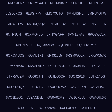
6KOOILKY
6KPMGXPJ
6LGMA8OZ
6LI78JDL
6LL59T6X
6LSD5KCS
6LSGIF7V
6MC7XUTQ
6MNBISNE
6MRU4GHW
6MRWI2FW
6MUKQ2Q2
6N6MCPD2
6N8H9PB2
6NS1JPER
6NTR3U7I
6OXMG49D
6PHYGAFF
6PM1Z7A5
6PO2WC0X
6PPNPOF5
6Q23B2FW
6QE19FL3
6QEEKCMR
6QKOAUOS
6QVIJ1K1
6R431JL5
6RGMWOLX
6RKWC57X
6RMKNV3X
6RV8LARZ
6SBTC8OR
6T3R3AJM
6TKE2JE3
6TPRWJZM
6U06OJTH
6UJEQ0CF
6UQ42P16
6UTK14DG
6UU9ROQK
6UZUZF6L
6V4POCW2
6V6FZLKN
6VJVHI57
6VQ1DZQ1
6VZACB5E
6W0V02MY
6W1CRLU0
6WAOIUX0
6WJXFPEM
6WSY8NWU
6XFR4OTY
6XIHLDTU