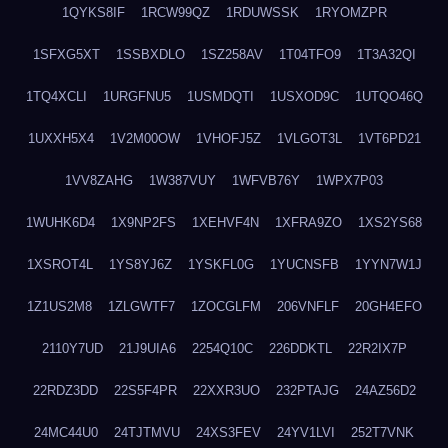
1QYKS8IF
1RCW99QZ
1RDUWSSK
1RYOMZPR
1SFXG5XT
1SSBXDLO
1SZ258AV
1T04TFO9
1T3A32QI
1TQ4XCLI
1URGFNU5
1USMDQTI
1USXOD9C
1UTQO46Q
1UXXH5X4
1V2M00OW
1VHOFJ5Z
1VLGOT3L
1VT6PD21
1VV8ZAHG
1W387VUY
1WFVB76Y
1WPX7P03
1WUHK6D4
1X9NP2FS
1XEHVF4N
1XFRA9ZO
1XS2YS68
1XSROT4L
1YS8YJ6Z
1YSKFL0G
1YUCNSFB
1YYN7W1J
1Z1US2M8
1ZLGWTF7
1ZOCGLFM
206VNFLF
20GH4EFO
2110Y7UD
21J9UIA6
2254Q10C
226DDKTL
22R2IX7P
22RDZ3DD
22S5F4PR
22XXR3UO
232PTAJG
24AZ56D2
24MC44U0
24TJTMVU
24XS3FEV
24YV1LVI
252T7VNK