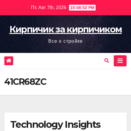
Перейти
Пт. Авг 7th, 2026
10:08:53 PM
к
содержимому
Кирпичик за кирпичиком
Все о стройке
41CR68ZC
Technology Insights