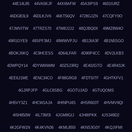
44E14L85
44VA5KJF
44XI8AFW
45A3IPS9
4601IURZ
46DGB3L9
46DLKJV6
46KT56QV
4728GJZN
47CQFY0O
47JMVITW
47TRZS70
47W8J2J2
48QJBQ0X
49MZ8W4O
49R1GYE9
49SPF3MJ
49WWVPJU
4B13IA3F
4B1N5SGO
4BOKJ6KQ
4C9HCESS
4D64LFAR
4D90P4CC
4DV2LKB3
4DWPQY14
4DYW6NWM
4DZ5J3RQ
4E402GTO
4E4R43JK
4EE6J1ME
4ENC34CO
4F88GRG8
4FDT5ITF
4GHTKFV1
4GJRPJFP
4GLC8SBG
4GOTUJAD
4GTUQOMS
4H5VY3Z1
4HCW1AJA
4HINPU4S
4HSR603T
4HVMV9QI
4I5H850W
4IL73M3I
4JGM8GIJ
4JH8IPKK
4JS349D2
4K2GFW1N
4K4KVN36
4KML855I
4KNS3G0Y
4KQJIFMI