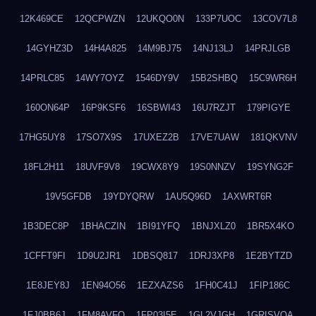
12K469CE
12QCPWZN
12UKQO0N
133P7UOC
13COV7L8
14GYHZ3D
14H4A825
14M9BJ75
14NJ13LJ
14PRJLGB
14PRLC85
14WY7OYZ
1546DY9V
15B2SHBQ
15C9WR6H
160ON64P
16P9KSF6
16SBWI43
16U7RZJT
179PIGYE
17HG5UY8
17SO7X9S
17UXEZ2B
17VE7UAW
181QKVNV
18FL2H11
18UVF9V8
19CWX8Y9
19S0NNZV
19SYNG2F
19V5GFDB
19YDYQRW
1AU5Q96D
1AXWRT6R
1B3DEC8P
1BHACZIN
1BI91YFQ
1BNJXLZ0
1BR5X4KO
1CFFT9FI
1D9U2JR1
1DBSQ817
1DRJ3XP8
1E2BYTZD
1E8JEY8J
1EN94O56
1EZXAZS6
1FH0C41J
1FIP186C
1FJ0BB6J
1FM8AVFQ
1FP03I5E
1GL2VJGH
1GRISVQA