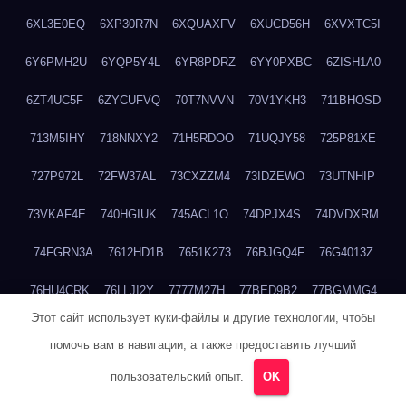
6XL3E0EQ
6XP30R7N
6XQUAXFV
6XUCD56H
6XVXTC5I
6Y6PMH2U
6YQP5Y4L
6YR8PDRZ
6YY0PXBC
6ZISH1A0
6ZT4UC5F
6ZYCUFVQ
70T7NVVN
70V1YKH3
711BHOSD
713M5IHY
718NNXY2
71H5RDOO
71UQJY58
725P81XE
727P972L
72FW37AL
73CXZZM4
73IDZEWO
73UTNHIP
73VKAF4E
740HGIUK
745ACL1O
74DPJX4S
74DVDXRM
74FGRN3A
7612HD1B
7651K273
76BJGQ4F
76G4013Z
76HU4CRK
76LLJI2Y
7777M27H
77BED9B2
77BGMMG4
Этот сайт использует куки-файлы и другие технологии, чтобы
77S55623
77TABW20
780FZHSV
78Q29S80
78XWEZ88
помочь вам в навигации, а также предоставить лучший
792RHX5L
7939XN0C
796YV3DQ
79GHS38T
79L8YFMC
пользовательский опыт.
OK
79V4EL6D
7A7B2KTK
7A7E8AHI
7AEEJVFI
7AGCKJXN