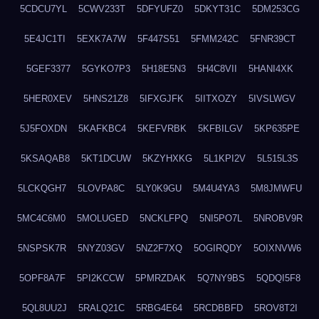
5CDCU7YL
5CWV233T
5DFYUFZ0
5DKYT31C
5DM253CG
5E4JC1TI
5EXK7A7W
5F447S51
5FMM242C
5FNR39CT
5GEF3377
5GYKO7P3
5H18E5N3
5H4C8VII
5HANI4XK
5HER0XEV
5HNS21Z8
5IFXGJFK
5IITXOZY
5IVSLWGV
5J5FOXDN
5KAFKBC4
5KEFVRBK
5KFBILGV
5KP635PE
5KSAQAB8
5KT1DCUW
5KZYHXKG
5L1KPI2V
5L515L3S
5LCKQGH7
5LOVPA8C
5LY0K9GU
5M4U4YA3
5M8JMWFU
5MC4C6M0
5MOLUGED
5NCKLFPQ
5NI5PO7L
5NROBV9R
5NSPSK7R
5NYZ03GV
5NZ2F7XQ
5OGIRQDY
5OIXNVW6
5OPF8A7F
5PI2KCCW
5PMRZDAK
5Q7NY9BS
5QDQI5F8
5QL8UU2J
5RALQ21C
5RBG4E64
5RCDBBFD
5ROV8T2I