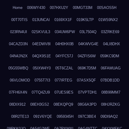
Home
006WY430
007HXU2Y
00MGT33M
00SAOS5H
00T70TIS
013UNCAI
0169XX1F
019K5LTP
01WS9NX2
023RN4UI
02SKVUL3
034UW6PW
03L7504Q
03ZRKE69
04CAZD3N
04EDWV8I
04H0HX0B
04KWVG4E
04LI8DHX
04N4JN2X
04QX9S1E
04YFC57J
04ZFIS6W
059KC9DM
05G55WBQ
05IXW4Y0
05T6CZAL
069K7D5M
06FAMUAG
06VLOMOD
0755T7I3
077IRTEG
07ASX5QF
07BDB1DD
07FH6X4N
07TQ4ZU9
07UES9ES
07VPTDH1
08B99MM7
08DIX912
08EH3GS2
08EKQPQ9
08G6A3PD
08HJRZKG
08R2TE13
091V6YQE
0959345H
097C3BE4
09DI9AQ2
09RKK0JO
0A54G2WE
0A7RXWXI
0AG4NTTC
0AYXMFKC