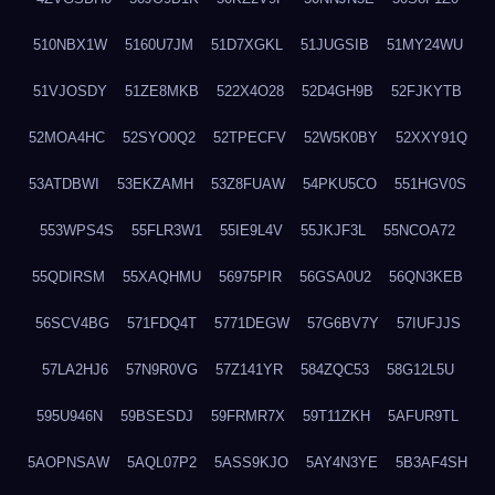
510NBX1W
5160U7JM
51D7XGKL
51JUGSIB
51MY24WU
51VJOSDY
51ZE8MKB
522X4O28
52D4GH9B
52FJKYTB
52MOA4HC
52SYO0Q2
52TPECFV
52W5K0BY
52XXY91Q
53ATDBWI
53EKZAMH
53Z8FUAW
54PKU5CO
551HGV0S
553WPS4S
55FLR3W1
55IE9L4V
55JKJF3L
55NCOA72
55QDIRSM
55XAQHMU
56975PIR
56GSA0U2
56QN3KEB
56SCV4BG
571FDQ4T
5771DEGW
57G6BV7Y
57IUFJJS
57LA2HJ6
57N9R0VG
57Z141YR
584ZQC53
58G12L5U
595U946N
59BSESDJ
59FRMR7X
59T11ZKH
5AFUR9TL
5AOPNSAW
5AQL07P2
5ASS9KJO
5AY4N3YE
5B3AF4SH