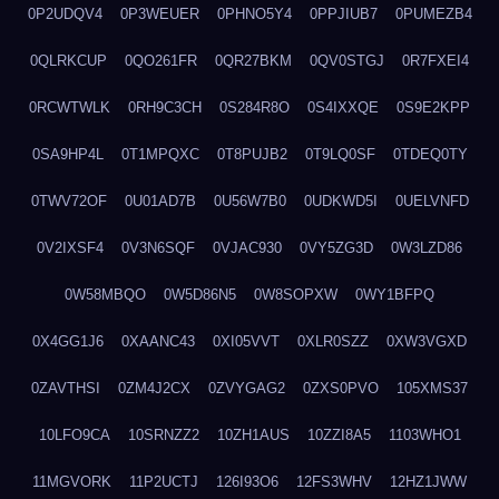
0P2UDQV4
0P3WEUER
0PHNO5Y4
0PPJIUB7
0PUMEZB4
0QLRKCUP
0QO261FR
0QR27BKM
0QV0STGJ
0R7FXEI4
0RCWTWLK
0RH9C3CH
0S284R8O
0S4IXXQE
0S9E2KPP
0SA9HP4L
0T1MPQXC
0T8PUJB2
0T9LQ0SF
0TDEQ0TY
0TWV72OF
0U01AD7B
0U56W7B0
0UDKWD5I
0UELVNFD
0V2IXSF4
0V3N6SQF
0VJAC930
0VY5ZG3D
0W3LZD86
0W58MBQO
0W5D86N5
0W8SOPXW
0WY1BFPQ
0X4GG1J6
0XAANC43
0XI05VVT
0XLR0SZZ
0XW3VGXD
0ZAVTHSI
0ZM4J2CX
0ZVYGAG2
0ZXS0PVO
105XMS37
10LFO9CA
10SRNZZ2
10ZH1AUS
10ZZI8A5
1103WHO1
11MGVORK
11P2UCTJ
126I93O6
12FS3WHV
12HZ1JWW