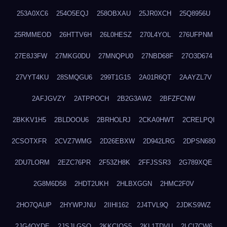
253A0XC6
254O5EQJ
258OBXAU
25JR0XCH
25Q8956U
25RMMEOD
26HTTV6H
26L0HESZ
270L4YOL
276UFPNM
27E8J3FW
27MKG0DU
27MNQPU0
27NBD68F
27O3D674
27VYT4KU
28SMQGU6
299T1G15
2A01R6QT
2AAYZL7V
2AFJGVZY
2ATPPOCH
2B2G3AW2
2BFZFCNW
2BKKV1H5
2BLDOOU6
2BRHOLRJ
2CKA0HWT
2CRELPQI
2CSOTXFR
2CVZ7WMG
2D26EBXW
2D942LRG
2DPSN680
2DU7LORM
2EZC76PR
2F53ZH8K
2FFJSSR3
2G789XQE
2G8M6D58
2HDT2UKH
2HLBXGGN
2HMC2F0V
2HO7QAUP
2HYWPJNU
2IIHI162
2J4TVL9Q
2JDKS9WZ
2JG4QYDE
2JSJLGSQ
2KKCIQS5
2KL1TDVU
2LCI7CW6