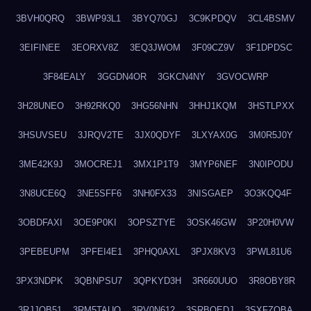
3BVH0QRQ
3BWP93L1
3BYQ70GJ
3C9KPDQV
3CL4BSMV
3EIFINEE
3EORXV8Z
3EQ3JWOM
3F09CZ9V
3F1DPDSC
3F84EALY
3GGDN4OR
3GKCN4NY
3GVOCWRP
3H28UNEO
3H92RKQ0
3HG56NHN
3HHJ1KQM
3HSTLPXX
3HSUVSEU
3JRQV2TE
3JX0QDYF
3LXYAX0G
3M0R5J0Y
3ME42K9J
3MOCREJ1
3MX1P1T9
3MYP6NEF
3N0IPODU
3N8UCE6Q
3NE5SFF6
3NH0FX33
3NISGAEP
3O3KQQ4F
3OBDFAXI
3OE9P0KI
3OPSZTYE
3OSK46GW
3P20H0VW
3PEBEUPM
3PFEI4E1
3PHQ0AXL
3PJX8KV3
3PWL81U6
3PX3NDPK
3QBNPSU7
3QPKYD3H
3R660UUO
3R8OBY8R
3RJJOB51
3RM5TAUQ
3RV0N612
3SRBQEDJ
3SXFZOBA