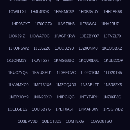
1GWILLXI
1H4L4ROK
1HAKMC6P
1HDB3VUY
1HHJEK58
1HR93CXT
1I70CGZX
1IASZ8H3
1IF86W04
1IHA2RU7
1IOKJ9IZ
1IOWA7OG
1IWGPKRW
1JEZBYO7
1JFVZL7X
1JKQPSW2
1JL35ZZ0
1JUOBZ9U
1JZ9UNM8
1K1OOBX2
1KJONM1Y
1KJVH227
1KMG68BO
1KQW0D9E
1KUB22OP
1KUC7YQ5
1KVUSEU1
1L0EECVC
1L92C1GM
1LO2KT45
1LVWMXC9
1MF16JX6
1MZGQ4D3
1N3AELFF
1N3R82X5
1NERJOY9
1NIN2DXO
1NIPGIQG
1NTYF4RH
1NZ06F8Q
1OELGBE2
1OUI6BYG
1PET0A5T
1PMAFB0V
1PSGIWB2
1Q3BPV0D
1QBCT8D3
1QMT9XGT
1QWO8TSQ