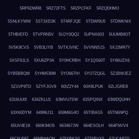
5RP6DWR8
5RZ72FTS
5RZPCFKF
5RZQDHMO
5SNLKYWW
5ST3XE0K
5T4RFJQE
5TDWI9U5
5TDWKNIX
5THBIEFD
5TVPRN5V
5UJY0QQ2
5UPNX603
5UUMB8OT
5V5K9CVS
5VB3LIYB
5VTXJVNC
5VVNNS1S
5XJ2MR7Y
5XSF9JLS
5XU6ZP3A
5Y0HCRBH
5Y1QS60T
5Y86UZX6
5YB5BBQM
5YHM530M
5YO667IH
5YO7ZQGL
5Z1BWJEZ
5Z1VP9TD
5ZYFJGV9
60IZ2Y44
60X8LPUK
62LJGRE8
6316UU0I
634ZKLU1
63MVU7SW
63SPQINX
63WDQUHH
63X60DYM
64996J11
659M6G4O
65TIBAG5
65TN6NPQ
65UV4E1K
660K94O5
663467JW
664ESOLH
664FNVV4
66C6U597
66NBHAON
675YBKS0
67T6PVX5
67UCAPT0