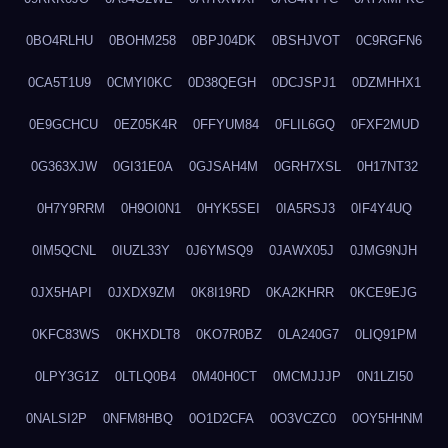
0BO4RLHU
0BOHM258
0BPJ04DK
0BSHJVOT
0C9RGFN6
0CA5T1U9
0CMYI0KC
0D38QEGH
0DCJSPJ1
0DZMHHX1
0E9GCHCU
0EZ05K4R
0FFYUM84
0FLIL6GQ
0FXF2MUD
0G363XJW
0GI31E0A
0GJSAH4M
0GRH7XSL
0H17NT32
0H7Y9RRM
0H9OI0N1
0HYK5SEI
0IA5RSJ3
0IF4Y4UQ
0IM5QCNL
0IUZL33Y
0J6YMSQ9
0JAWX05J
0JMG9NJH
0JX5HAPI
0JXDX9ZM
0K8I19RD
0KA2KHRR
0KCE9EJG
0KFC83WS
0KHXDLT8
0KO7R0BZ
0LA240G7
0LIQ91PM
0LPY3G1Z
0LTLQ0B4
0M40H0CT
0MCMJJJP
0N1LZI50
0NALSI2P
0NFM8HBQ
0O1D2CFA
0O3VCZC0
0OY5HHNM