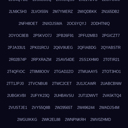
2LN9C5H3
2LVOI55N
2M7YMERZ
2MIQDBKK
2N165DB2
2NFH8OET
2NXDJSMA
2OC6YQYJ
2ODHTNIQ
2OYOC8EB
2P5KVO7J
2PB26F91
2PFU2MB3
2PGICZT7
2PJA33U1
2PK01RCU
2Q6V9UEG
2QFIABDG
2QYABSTR
2R02B74P
2RPXRAZM
2SAV54DE
2SS1XHM0
2T0TIR21
2T4QFIOC
2T8M8OOV
2TGAD2ZO
2TMUAAY5
2TOT3HO1
2TT1JPJ0
2TVCNBU8
2TWC2CET
2U1JCAWR
2UABCBNW
2UBGKVBI
2UFYK23Q
2UHBAVSU
2UT1DWVT
2VA5KTQ4
2VUSTJE1
2VY55Q8B
2W29565T
2W496244
2WADJS4M
2WGUIKKG
2WK2EL88
2WNPNKRH
2WV0ZHMD