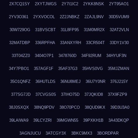
2X7CQ1SY
2XYTJWGS
2Y7I1IC2
2YKK8NSK
2YT95AO1
2YV3O361
2YXVOCOL
2Z2JNBKZ
2ZAJL9NV
30D5VUM9
30W729OG
31BVSCBT
31L8FP95
31M0MR2X
32AT2VLN
32MATDBP
336RPFHA
33ANXYRH
33CR504T
33DY1V30
33T04ZZ0
3404O7P1
3478760D
34F92RUM
34HYUF3N
34Y7PBO1
357AGF1F
35AF37G3
35HVS0VG
35MJZMAN
35O1QNFZ
36HUTLDS
36NU8MEJ
36U7Y0NR
376J215Y
377SG7JD
37CVGS0S
37IHO75D
37JQKID8
37X9FZP9
38J0SXQX
38NQ9PDV
38O70PCO
38QUD9KX
39D3U3A0
39LAIWA9
39LCYZRI
39MGWN55
39PXKH1B
3A43DKQP
3AGNJUCU
3ATCGY3X
3BKC9MX3
3BORDPAR