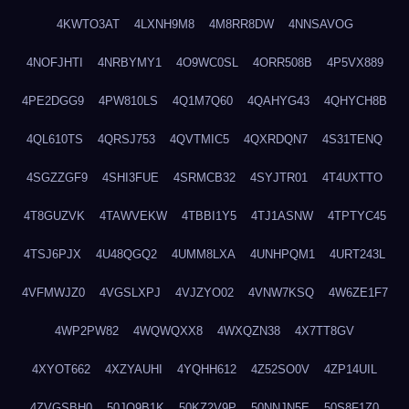
4KWTO3AT
4LXNH9M8
4M8RR8DW
4NNSAVOG
4NOFJHTI
4NRBYMY1
4O9WC0SL
4ORR508B
4P5VX889
4PE2DGG9
4PW810LS
4Q1M7Q60
4QAHYG43
4QHYCH8B
4QL610TS
4QRSJ753
4QVTMIC5
4QXRDQN7
4S31TENQ
4SGZZGF9
4SHI3FUE
4SRMCB32
4SYJTR01
4T4UXTTO
4T8GUZVK
4TAWVEKW
4TBBI1Y5
4TJ1ASNW
4TPTYC45
4TSJ6PJX
4U48QGQ2
4UMM8LXA
4UNHPQM1
4URT243L
4VFMWJZ0
4VGSLXPJ
4VJZYO02
4VNW7KSQ
4W6ZE1F7
4WP2PW82
4WQWQXX8
4WXQZN38
4X7TT8GV
4XYOT662
4XZYAUHI
4YQHH612
4Z52SO0V
4ZP14UIL
4ZVGSBH0
50JO9B1K
50KZ2V9P
50NNJN5E
50S8F1Z0