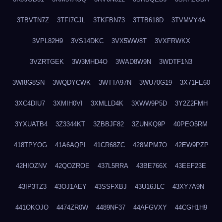
3TBVTN7Z
3TFI7CJL
3TKFBN73
3TTB618D
3TVMVY4A
3VPL82H9
3VS14DKC
3VX5WW8T
3VXFRWKX
3VZRTGEK
3W3MHD4O
3WAD8W9N
3WDTF1N3
3WI8G8SN
3WQDYCWK
3WTTA97N
3WU70G19
3X71FE60
3XC4DIU7
3XMIH0VI
3XMLLD4K
3XWW9P5D
3Y2Z2FMH
3YXUATB4
3Z3344KT
3ZBBJF82
3ZUNKQ9P
40PEO5RM
418TPYOG
41A6AQPI
41CR68ZC
428MPM7O
42EW9PZP
42HIOZNV
42QOZROE
437L5RRA
43BE766X
43EEF23E
43IP3TZ3
43OJ1AEY
43SSFXBJ
43U16JLC
43XY7A9N
441OKOJO
4474ZR0W
4489NF37
44AFGVXY
44CGH1H9