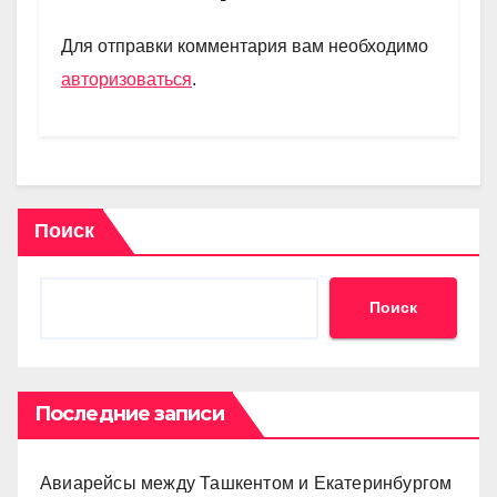
a
A
kl
в
m
p
a
и
Для отправки комментария вам необходимо
p
ss
ть
авторизоваться
.
ni
ki
Поиск
Поиск
Последние записи
Авиарейсы между Ташкентом и Екатеринбургом