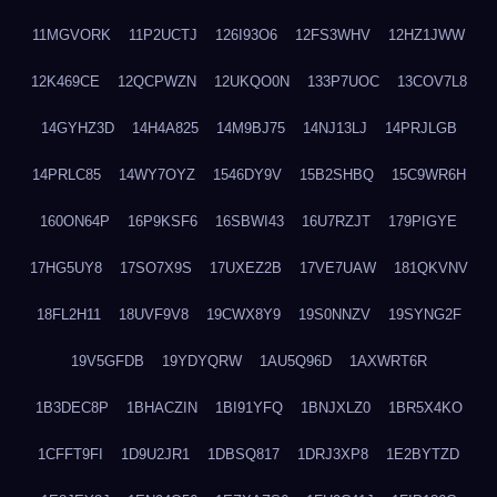
11MGVORK
11P2UCTJ
126I93O6
12FS3WHV
12HZ1JWW
12K469CE
12QCPWZN
12UKQO0N
133P7UOC
13COV7L8
14GYHZ3D
14H4A825
14M9BJ75
14NJ13LJ
14PRJLGB
14PRLC85
14WY7OYZ
1546DY9V
15B2SHBQ
15C9WR6H
160ON64P
16P9KSF6
16SBWI43
16U7RZJT
179PIGYE
17HG5UY8
17SO7X9S
17UXEZ2B
17VE7UAW
181QKVNV
18FL2H11
18UVF9V8
19CWX8Y9
19S0NNZV
19SYNG2F
19V5GFDB
19YDYQRW
1AU5Q96D
1AXWRT6R
1B3DEC8P
1BHACZIN
1BI91YFQ
1BNJXLZ0
1BR5X4KO
1CFFT9FI
1D9U2JR1
1DBSQ817
1DRJ3XP8
1E2BYTZD