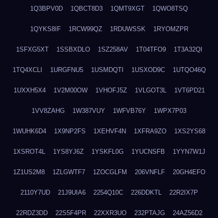
1Q3BPV0D
1QBCT8D3
1QMT9XGT
1QWO8TSQ
1QYKS8IF
1RCW99QZ
1RDUWSSK
1RYOMZPR
1SFXG5XT
1SSBXDLO
1SZ258AV
1T04TFO9
1T3A32QI
1TQ4XCLI
1URGFNU5
1USMDQTI
1USXOD9C
1UTQO46Q
1UXXH5X4
1V2M00OW
1VHOFJ5Z
1VLGOT3L
1VT6PD21
1VV8ZAHG
1W387VUY
1WFVB76Y
1WPX7P03
1WUHK6D4
1X9NP2FS
1XEHVF4N
1XFRA9ZO
1XS2YS68
1XSROT4L
1YS8YJ6Z
1YSKFL0G
1YUCNSFB
1YYN7W1J
1Z1US2M8
1ZLGWTF7
1ZOCGLFM
206VNFLF
20GH4EFO
2110Y7UD
21J9UIA6
2254Q10C
226DDKTL
22R2IX7P
22RDZ3DD
22S5F4PR
22XXR3UO
232PTAJG
24AZ56D2