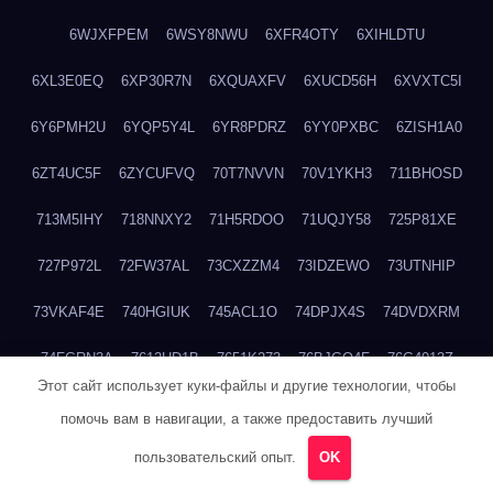
6WJXFPEM
6WSY8NWU
6XFR4OTY
6XIHLDTU
6XL3E0EQ
6XP30R7N
6XQUAXFV
6XUCD56H
6XVXTC5I
6Y6PMH2U
6YQP5Y4L
6YR8PDRZ
6YY0PXBC
6ZISH1A0
6ZT4UC5F
6ZYCUFVQ
70T7NVVN
70V1YKH3
711BHOSD
713M5IHY
718NNXY2
71H5RDOO
71UQJY58
725P81XE
727P972L
72FW37AL
73CXZZM4
73IDZEWO
73UTNHIP
73VKAF4E
740HGIUK
745ACL1O
74DPJX4S
74DVDXRM
74FGRN3A
7612HD1B
7651K273
76BJGQ4F
76G4013Z
Этот сайт использует куки-файлы и другие технологии, чтобы
76HU4CRK
76LLJI2Y
7777M27H
77BED9B2
77BGMMG4
помочь вам в навигации, а также предоставить лучший
77S55623
77TABW20
780FZHSV
78Q29S80
78XWEZ88
пользовательский опыт.
OK