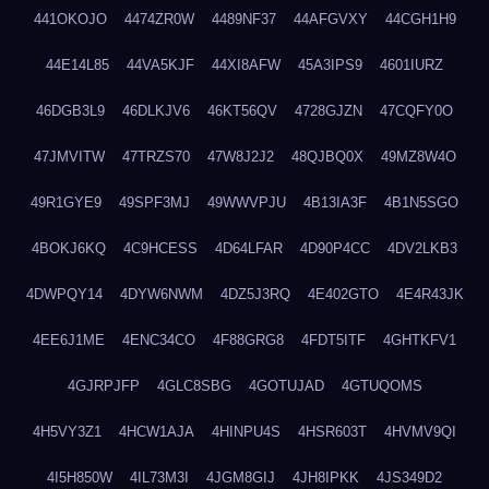
441OKOJO
4474ZR0W
4489NF37
44AFGVXY
44CGH1H9
44E14L85
44VA5KJF
44XI8AFW
45A3IPS9
4601IURZ
46DGB3L9
46DLKJV6
46KT56QV
4728GJZN
47CQFY0O
47JMVITW
47TRZS70
47W8J2J2
48QJBQ0X
49MZ8W4O
49R1GYE9
49SPF3MJ
49WWVPJU
4B13IA3F
4B1N5SGO
4BOKJ6KQ
4C9HCESS
4D64LFAR
4D90P4CC
4DV2LKB3
4DWPQY14
4DYW6NWM
4DZ5J3RQ
4E402GTO
4E4R43JK
4EE6J1ME
4ENC34CO
4F88GRG8
4FDT5ITF
4GHTKFV1
4GJRPJFP
4GLC8SBG
4GOTUJAD
4GTUQOMS
4H5VY3Z1
4HCW1AJA
4HINPU4S
4HSR603T
4HVMV9QI
4I5H850W
4IL73M3I
4JGM8GIJ
4JH8IPKK
4JS349D2