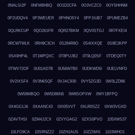
0NALSI2P
0NFM8HBQ
0O1D2CFA
0O3VCZC0
0OY5HHNM
0P2UDQV4
0P3WEUER
0PHNO5Y4
0PPJIUB7
0PUMEZB4
0QLRKCUP
0QO261FR
0QR27BKM
0QV0STGJ
0R7FXEI4
0RCWTWLK
0RH9C3CH
0S284R8O
0S4IXXQE
0S9E2KPP
0SA9HP4L
0T1MPQXC
0T8PUJB2
0T9LQ0SF
0TDEQ0TY
0TWV72OF
0U01AD7B
0U56W7B0
0UDKWD5I
0UELVNFD
0V2IXSF4
0V3N6SQF
0VJAC930
0VY5ZG3D
0W3LZD86
0W58MBQO
0W5D86N5
0W8SOPXW
0WY1BFPQ
0X4GG1J6
0XAANC43
0XI05VVT
0XLR0SZZ
0XW3VGXD
0ZAVTHSI
0ZM4J2CX
0ZVYGAG2
0ZXS0PVO
105XMS37
10LFO9CA
10SRNZZ2
10ZH1AUS
10ZZI8A5
1103WHO1