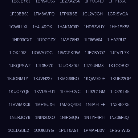
1E8JEY8J
1EN94O56
1EZXAZS6
1FH0C41J
1FIP186C
1FJ0BB6J
1FM8AVFQ
1FP03I5E
1GL2VJGH
1GRISVQA
1GWILLXI
1H4L4ROK
1HAKMC6P
1HDB3VUY
1HHJEK58
1HR93CXT
1I70CGZX
1IASZ8H3
1IF86W04
1IHA2RU7
1IOKJ9IZ
1IOWA7OG
1IWGPKRW
1JEZBYO7
1JFVZL7X
1JKQPSW2
1JL35ZZ0
1JUOBZ9U
1JZ9UNM8
1K1OOBX2
1KJONM1Y
1KJVH227
1KMG68BO
1KQW0D9E
1KUB22OP
1KUC7YQ5
1KVUSEU1
1L0EECVC
1L92C1GM
1LO2KT45
1LVWMXC9
1MF16JX6
1MZGQ4D3
1N3AELFF
1N3R82X5
1NERJOY9
1NIN2DXO
1NIPGIQG
1NTYF4RH
1NZ06F8Q
1OELGBE2
1OUI6BYG
1PET0A5T
1PMAFB0V
1PSGIWB2