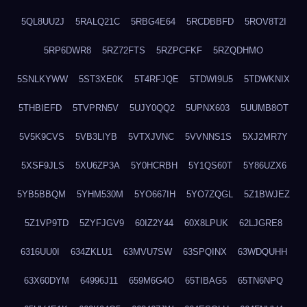
5QL8UU2J
5RALQ21C
5RBG4E64
5RCDBBFD
5ROV8T2I
5RP6DWR8
5RZ72FTS
5RZPCFKF
5RZQDHMO
5SNLKYWW
5ST3XE0K
5T4RFJQE
5TDWI9U5
5TDWKNIX
5THBIEFD
5TVPRN5V
5UJY0QQ2
5UPNX603
5UUMB8OT
5V5K9CVS
5VB3LIYB
5VTXJVNC
5VVNNS1S
5XJ2MR7Y
5XSF9JLS
5XU6ZP3A
5Y0HCRBH
5Y1QS60T
5Y86UZX6
5YB5BBQM
5YHM530M
5YO667IH
5YO7ZQGL
5Z1BWJEZ
5Z1VP9TD
5ZYFJGV9
60IZ2Y44
60X8LPUK
62LJGRE8
6316UU0I
634ZKLU1
63MVU7SW
63SPQINX
63WDQUHH
63X60DYM
64996J11
659M6G4O
65TIBAG5
65TN6NPQ