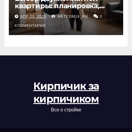
квартиры: планировка,
состояние жилья и
АПР 23, 2026
METCOM16_RU
0
проверка документов
КОММЕНТАРИИ
Кирпичик за
кирпичиком
Все о стройке