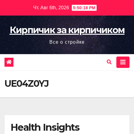
Перейти
Чт. Авг 6th, 2026
5:50:19 PM
к
содержимому
Кирпичик за кирпичиком
Все о стройке
UE04Z0YJ
Health Insights