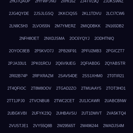
2HO7QAUP
2HYWPJNU
2IIHI162
2J4TVL9Q
2JDKS9WZ
2JG4QYDE
2JSJLGSQ
2KKCIQS5
2KL1TDVU
2LCI7CW6
2LN9C5H3
2LVOI55N
2M7YMERZ
2MIQDBKK
2N165DB2
2NFH8OET
2NXDJSMA
2OC6YQYJ
2ODHTNIQ
2OYOC8EB
2P5KVO7J
2PB26F91
2PFU2MB3
2PGICZT7
2PJA33U1
2PK01RCU
2Q6V9UEG
2QFIABDG
2QYABSTR
2R02B74P
2RPXRAZM
2SAV54DE
2SS1XHM0
2T0TIR21
2T4QFIOC
2T8M8OOV
2TGAD2ZO
2TMUAAY5
2TOT3HO1
2TT1JPJ0
2TVCNBU8
2TWC2CET
2U1JCAWR
2UABCBNW
2UBGKVBI
2UFYK23Q
2UHBAVSU
2UT1DWVT
2VA5KTQ4
2VUSTJE1
2VY55Q8B
2W29565T
2W496244
2WADJS4M