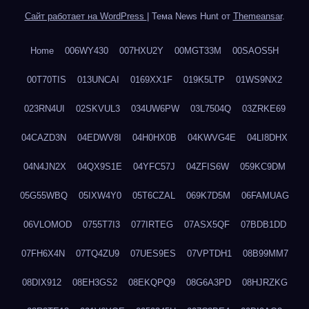
Сайт работает на WordPress
|
Тема News Hunt от
Themeansar
.
Home
006WY430
007HXU2Y
00MGT33M
00SAOS5H
00T70TIS
013UNCAI
0169XX1F
019K5LTP
01WS9NX2
023RN4UI
02SKVUL3
034UW6PW
03L7504Q
03ZRKE69
04CAZD3N
04EDWV8I
04H0HX0B
04KWVG4E
04LI8DHX
04N4JN2X
04QX9S1E
04YFC57J
04ZFIS6W
059KC9DM
05G55WBQ
05IXW4Y0
05T6CZAL
069K7D5M
06FAMUAG
06VLOMOD
0755T7I3
077IRTEG
07ASX5QF
07BDB1DD
07FH6X4N
07TQ4ZU9
07UES9ES
07VPTDH1
08B99MM7
08DIX912
08EH3GS2
08EKQPQ9
08G6A3PD
08HJRZKG