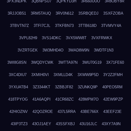
3PX3NDPK
3QBNPSU7
3QPKYD3H
3R660UUO
3R8OBY8R
3RJJOB51
3RM5TAUQ
3RV0N612
3SRBQEDJ
3SXFZOBA
3TBVTN7Z
3TFI7CJL
3TKFBN73
3TTB618D
3TVMVY4A
3VPL82H9
3VS14DKC
3VX5WW8T
3VXFRWKX
3VZRTGEK
3W3MHD4O
3WAD8W9N
3WDTF1N3
3WI8G8SN
3WQDYCWK
3WTTA97N
3WU70G19
3X71FE60
3XC4DIU7
3XMIH0VI
3XMLLD4K
3XWW9P5D
3Y2Z2FMH
3YXUATB4
3Z3344KT
3ZBBJF82
3ZUNKQ9P
40PEO5RM
418TPYOG
41A6AQPI
41CR68ZC
428MPM7O
42EW9PZP
42HIOZNV
42QOZROE
437L5RRA
43BE766X
43EEF23E
43IP3TZ3
43OJ1AEY
43SSFXBJ
43U16JLC
43XY7A9N