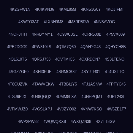
4K2GFW1N
4K4KVN36
4KML855I
4KNS3G0Y
4KQJIFMI
4KWTO3AT
4LXNH9M8
4M8RR8DW
4NNSAVOG
4NOFJHTI
4NRBYMY1
4O9WC0SL
4ORR508B
4P5VX889
4PE2DGG9
4PW810LS
4Q1M7Q60
4QAHYG43
4QHYCH8B
4QL610TS
4QRSJ753
4QVTMIC5
4QXRDQN7
4S31TENQ
4SGZZGF9
4SHI3FUE
4SRMCB32
4SYJTR01
4T4UXTTO
4T8GUZVK
4TAWVEKW
4TBBI1Y5
4TJ1ASNW
4TPTYC45
4TSJ6PJX
4U48QGQ2
4UMM8LXA
4UNHPQM1
4URT243L
4VFMWJZ0
4VGSLXPJ
4VJZYO02
4VNW7KSQ
4W6ZE1F7
4WP2PW82
4WQWQXX8
4WXQZN38
4X7TT8GV