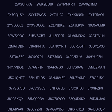
2WGUIKKG
2WK2EL88
2WNPNKRH
2WV0ZHMD
2X7CQ1SY
2XYTJWGS
2Y7I1IC2
2YKK8NSK
2YT95AO1
2YV3O361
2YXVOCOL
2Z2JNBKZ
2ZAJL9NV
30D5VUM9
30W729OG
31BVSCBT
31L8FP95
31M0MR2X
32AT2VLN
32MATDBP
336RPFHA
33ANXYRH
33CR504T
33DY1V30
33T04ZZ0
3404O7P1
3478760D
34F92RUM
34HYUF3N
34Y7PBO1
357AGF1F
35AF37G3
35HVS0VG
35MJZMAN
35O1QNFZ
36HUTLDS
36NU8MEJ
36U7Y0NR
376J215Y
377SG7JD
37CVGS0S
37IHO75D
37JQKID8
37X9FZP9
38J0SXQX
38NQ9PDV
38O70PCO
38QUD9KX
39D3U3A0
39LAIWA9
39LCYZRI
39MGWN55
39PXKH1B
3A43DKQP