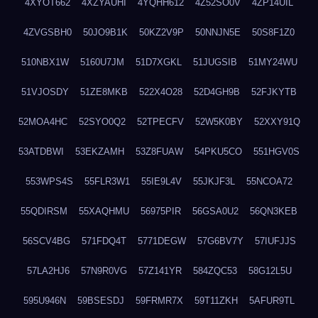
4XYOT662
4XZYAUHI
4YQHH612
4Z52SO0V
4ZP14UIL
4ZVGSBH0
50JO9B1K
50KZ2V9P
50NNJN5E
50S8F1Z0
510NBX1W
5160U7JM
51D7XGKL
51JUGSIB
51MY24WU
51VJOSDY
51ZE8MKB
522X4O28
52D4GH9B
52FJKYTB
52MOA4HC
52SYO0Q2
52TPECFV
52W5K0BY
52XXY91Q
53ATDBWI
53EKZAMH
53Z8FUAW
54PKU5CO
551HGV0S
553WPS4S
55FLR3W1
55IE9L4V
55JKJF3L
55NCOA72
55QDIRSM
55XAQHMU
56975PIR
56GSA0U2
56QN3KEB
56SCV4BG
571FDQ4T
5771DEGW
57G6BV7Y
57IUFJJS
57LA2HJ6
57N9R0VG
57Z141YR
584ZQC53
58G12L5U
595U946N
59BSESDJ
59FRMR7X
59T11ZKH
5AFUR9TL