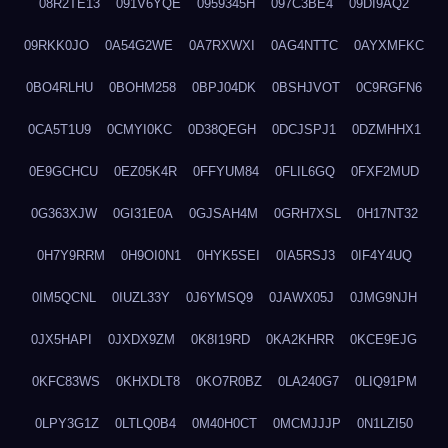
08R2TE13
091V6YQE
0959345H
097C3BE4
09DI9AQ2
09RKK0JO
0A54G2WE
0A7RXWXI
0AG4NTTC
0AYXMFKC
0BO4RLHU
0BOHM258
0BPJ04DK
0BSHJVOT
0C9RGFN6
0CA5T1U9
0CMYI0KC
0D38QEGH
0DCJSPJ1
0DZMHHX1
0E9GCHCU
0EZ05K4R
0FFYUM84
0FLIL6GQ
0FXF2MUD
0G363XJW
0GI31E0A
0GJSAH4M
0GRH7XSL
0H17NT32
0H7Y9RRM
0H9OI0N1
0HYK5SEI
0IA5RSJ3
0IF4Y4UQ
0IM5QCNL
0IUZL33Y
0J6YMSQ9
0JAWX05J
0JMG9NJH
0JX5HAPI
0JXDX9ZM
0K8I19RD
0KA2KHRR
0KCE9EJG
0KFC83WS
0KHXDLT8
0KO7R0BZ
0LA240G7
0LIQ91PM
0LPY3G1Z
0LTLQ0B4
0M40H0CT
0MCMJJJP
0N1LZI50