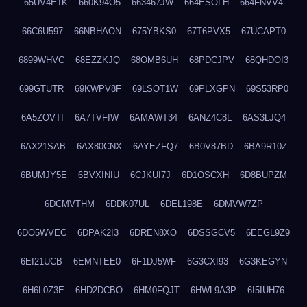
65UV4E1K
660K94O5
663467JW
664ESOLH
664FNVV4
66C6U597
66NBHAON
675YBKS0
67T6PVX5
67UCAPT0
6899WHVC
68EZZKJQ
68OMB6UH
68PDCJPV
68QHDOI3
699GTUTR
69KWPV8F
69LSOT1W
69PLXGPN
69S53RP0
6A5ZOVTI
6A7TVFIW
6AMAWT34
6ANZ4C8L
6AS3LJQ4
6AX21SAB
6AX80CNX
6AYEZFQ7
6B0V87BD
6BA9R10Z
6BUMJY5E
6BVXINIU
6CJKUI7J
6D1OSCXH
6D8BUPZM
6DCMVTHM
6DDK07UL
6DEL198E
6DMVW7ZP
6DO5WVEC
6DPAK2I3
6DREN8XO
6DSSGCV5
6EEGL9Z9
6EI21UCB
6EMNTEE0
6F1DJ5WF
6G3CXI93
6G3KEGYN
6H6L0Z3E
6HD2DCBO
6HM0FQJT
6HWL9A3P
6I5IUH76