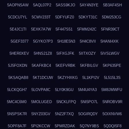
5AOPNSAW
5AQL07P2
5ASS9KJO
5AY4N3YE
5B3AF4SH
5CDCU7YL
5CWV233T
5DFYUFZ0
5DKYT31C
5DM253CG
5E4JC1TI
5EXK7A7W
5F447S51
5FMM242C
5FNR39CT
5GEF3377
5GYKO7P3
5H18E5N3
5H4C8VII
5HANI4XK
5HER0XEV
5HNS21Z8
5IFXGJFK
5IITXOZY
5IVSLWGV
5J5FOXDN
5KAFKBC4
5KEFVRBK
5KFBILGV
5KP635PE
5KSAQAB8
5KT1DCUW
5KZYHXKG
5L1KPI2V
5L515L3S
5LCKQGH7
5LOVPA8C
5LY0K9GU
5M4U4YA3
5M8JMWFU
5MC4C6M0
5MOLUGED
5NCKLFPQ
5NI5PO7L
5NROBV9R
5NSPSK7R
5NYZ03GV
5NZ2F7XQ
5OGIRQDY
5OIXNVW6
5OPF8A7F
5PI2KCCW
5PMRZDAK
5Q7NY9BS
5QDQI5F8