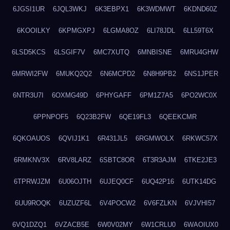
6JGSI1UR
6JQL3WKJ
6K3EBPX1
6K3WDMWT
6KDND60Z
6KOOILKY
6KPMGXPJ
6LGMA8OZ
6LI78JDL
6LL59T6X
6LSD5KCS
6LSGIF7V
6MC7XUTQ
6MNBISNE
6MRU4GHW
6MRWI2FW
6MUKQ2Q2
6N6MCPD2
6N8H9PB2
6NS1JPER
6NTR3U7I
6OXMG49D
6PHYGAFF
6PM1Z7A5
6PO2WC0X
6PPNPOF5
6Q23B2FW
6QE19FL3
6QEEKCMR
6QKOAUOS
6QVIJ1K1
6R431JL5
6RGMWOLX
6RKWC57X
6RMKNV3X
6RV8LARZ
6SBTC8OR
6T3R3AJM
6TKE2JE3
6TPRWJZM
6U06OJTH
6UJEQ0CF
6UQ42P16
6UTK14DG
6UU9ROQK
6UZUZF6L
6V4POCW2
6V6FZLKN
6VJVHI57
6VQ1DZQ1
6VZACB5E
6W0V02MY
6W1CRLU0
6WAOIUX0