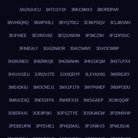
3AGNJUCU
3ATCGY3X
3BKC9MX3
3BORDPAR
3BVH0QRQ
3BWP93L1
3BYQ70GJ
3C9KPDQV
3CL4BSMV
3EIFINEE
3EORXV8Z
3EQ3JWOM
3F09CZ9V
3F1DPDSC
3F84EALY
3GGDN4OR
3GKCN4NY
3GVOCWRP
3H28UNEO
3H92RKQ0
3HG56NHN
3HHJ1KQM
3HSTLPXX
3HSUVSEU
3JRQV2TE
3JX0QDYF
3LXYAX0G
3M0R5J0Y
3ME42K9J
3MOCREJ1
3MX1P1T9
3MYP6NEF
3N0IPODU
3N8UCE6Q
3NE5SFF6
3NH0FX33
3NISGAEP
3O3KQQ4F
3OBDFAXI
3OE9P0KI
3OPSZTYE
3OSK46GW
3P20H0VW
3PEBEUPM
3PFEI4E1
3PHQ0AXL
3PJX8KV3
3PWL81U6