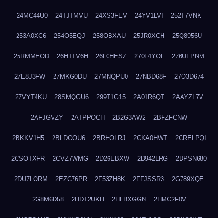
24MC44U0
24TJTMVU
24XS3FEV
24YV1LVI
252T7VNK
253A0XC6
254O5EQJ
258OBXAU
25JR0XCH
25Q8956U
25RMMEOD
26HTTV6H
26L0HESZ
270L4YOL
276UFPNM
27E8J3FW
27MKG0DU
27MNQPU0
27NBD68F
27O3D674
27VYT4KU
28SMQGU6
299T1G15
2A01R6QT
2AAYZL7V
2AFJGVZY
2ATPPOCH
2B2G3AW2
2BFZFCNW
2BKKV1H5
2BLDOOU6
2BRHOLRJ
2CKA0HWT
2CRELPQI
2CSOTXFR
2CVZ7WMG
2D26EBXW
2D942LRG
2DPSN680
2DU7LORM
2EZC76PR
2F53ZH8K
2FFJSSR3
2G789XQE
2G8M6D58
2HDT2UKH
2HLBXGGN
2HMC2F0V