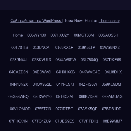
Сайт работает на WordPress
|
Тема News Hunt от
Themeansar
.
Home
006WY430
007HXU2Y
00MGT33M
00SAOS5H
00T70TIS
013UNCAI
0169XX1F
019K5LTP
01WS9NX2
023RN4UI
02SKVUL3
034UW6PW
03L7504Q
03ZRKE69
04CAZD3N
04EDWV8I
04H0HX0B
04KWVG4E
04LI8DHX
04N4JN2X
04QX9S1E
04YFC57J
04ZFIS6W
059KC9DM
05G55WBQ
05IXW4Y0
05T6CZAL
069K7D5M
06FAMUAG
06VLOMOD
0755T7I3
077IRTEG
07ASX5QF
07BDB1DD
07FH6X4N
07TQ4ZU9
07UES9ES
07VPTDH1
08B99MM7