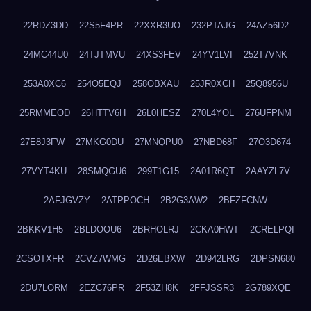
22RDZ3DD
22S5F4PR
22XXR3UO
232PTAJG
24AZ56D2
24MC44U0
24TJTMVU
24XS3FEV
24YV1LVI
252T7VNK
253A0XC6
254O5EQJ
258OBXAU
25JR0XCH
25Q8956U
25RMMEOD
26HTTV6H
26L0HESZ
270L4YOL
276UFPNM
27E8J3FW
27MKG0DU
27MNQPU0
27NBD68F
27O3D674
27VYT4KU
28SMQGU6
299T1G15
2A01R6QT
2AAYZL7V
2AFJGVZY
2ATPPOCH
2B2G3AW2
2BFZFCNW
2BKKV1H5
2BLDOOU6
2BRHOLRJ
2CKA0HWT
2CRELPQI
2CSOTXFR
2CVZ7WMG
2D26EBXW
2D942LRG
2DPSN680
2DU7LORM
2EZC76PR
2F53ZH8K
2FFJSSR3
2G789XQE