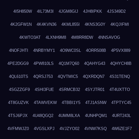
4I5H850W
4IL73M3I
4JGM8GIJ
4JH8IPKK
4JS349D2
4K2GFW1N
4K4KVN36
4KML855I
4KNS3G0Y
4KQJIFMI
4KWTO3AT
4LXNH9M8
4M8RR8DW
4NNSAVOG
4NOFJHTI
4NRBYMY1
4O9WC0SL
4ORR508B
4P5VX889
4PE2DGG9
4PW810LS
4Q1M7Q60
4QAHYG43
4QHYCH8B
4QL610TS
4QRSJ753
4QVTMIC5
4QXRDQN7
4S31TENQ
4SGZZGF9
4SHI3FUE
4SRMCB32
4SYJTR01
4T4UXTTO
4T8GUZVK
4TAWVEKW
4TBBI1Y5
4TJ1ASNW
4TPTYC45
4TSJ6PJX
4U48QGQ2
4UMM8LXA
4UNHPQM1
4URT243L
4VFMWJZ0
4VGSLXPJ
4VJZYO02
4VNW7KSQ
4W6ZE1F7