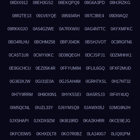
08DIX912
08EH3GS2
08EKQPQ9
08G6A3PD
08HJRZKG
08R2TE13
091V6YQE
0959345H
097C3BE4
09DI9AQ2
09RKK0JO
0A54G2WE
0A7RXWXI
0AG4NTTC
0AYXMFKC
0BO4RLHU
0BOHM258
0BPJ04DK
0BSHJVOT
0C9RGFN6
0CA5T1U9
0CMYI0KC
0D38QEGH
0DCJSPJ1
0DZMHHX1
0E9GCHCU
0EZ05K4R
0FFYUM84
0FLIL6GQ
0FXF2MUD
0G363XJW
0GI31E0A
0GJSAH4M
0GRH7XSL
0H17NT32
0H7Y9RRM
0H9OI0N1
0HYK5SEI
0IA5RSJ3
0IF4Y4UQ
0IM5QCNL
0IUZL33Y
0J6YMSQ9
0JAWX05J
0JMG9NJH
0JX5HAPI
0JXDX9ZM
0K8I19RD
0KA2KHRR
0KCE9EJG
0KFC83WS
0KHXDLT8
0KO7R0BZ
0LA240G7
0LIQ91PM