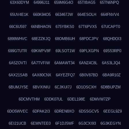
63X60DYM
64996J11
659M6G4O
65TIBAG5
65TN6NPQ
65UV4E1K
660K94O5
663467JW
664ESOLH
664FNVV4
66C6U597
66NBHAON
675YBKS0
67T6PVX5
67UCAPT0
6899WHVC
68EZZKJQ
68OMB6UH
68PDCJPV
68QHDOI3
699GTUTR
69KWPV8F
69LSOT1W
69PLXGPN
69S53RP0
6A5ZOVTI
6A7TVFIW
6AMAWT34
6ANZ4C8L
6AS3LJQ4
6AX21SAB
6AX80CNX
6AYEZFQ7
6B0V87BD
6BA9R10Z
6BUMJY5E
6BVXINIU
6CJKUI7J
6D1OSCXH
6D8BUPZM
6DCMVTHM
6DDK07UL
6DEL198E
6DMVW7ZP
6DO5WVEC
6DPAK2I3
6DREN8XO
6DSSGCV5
6EEGL9Z9
6EI21UCB
6EMNTEE0
6F1DJ5WF
6G3CXI93
6G3KEGYN