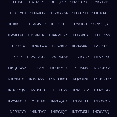
1CFFT9FI
1D9U2JR1
1DBSQ817
1DRJ3XP8
1E2BYTZD
1E8JEY8J
1EN94O56
1EZXAZS6
1FH0C41J
1FIP186C
1FJ0BB6J
1FM8AVFQ
1FP03I5E
1GL2VJGH
1GRISVQA
1GWILLXI
1H4L4ROK
1HAKMC6P
1HDB3VUY
1HHJEK58
1HR93CXT
1I70CGZX
1IASZ8H3
1IF86W04
1IHA2RU7
1IOKJ9IZ
1IOWA7OG
1IWGPKRW
1JEZBYO7
1JFVZL7X
1JKQPSW2
1JL35ZZ0
1JUOBZ9U
1JZ9UNM8
1K1OOBX2
1KJONM1Y
1KJVH227
1KMG68BO
1KQW0D9E
1KUB22OP
1KUC7YQ5
1KVUSEU1
1L0EECVC
1L92C1GM
1LO2KT45
1LVWMXC9
1MF16JX6
1MZGQ4D3
1N3AELFF
1N3R82X5
1NERJOY9
1NIN2DXO
1NIPGIQG
1NTYF4RH
1NZ06F8Q