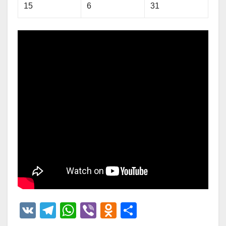
15
6
31
V
T
W
Vi
O
О