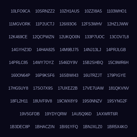
10LFO9CA
10SRNZZ2
10ZH1AUS
10ZZI8A5
1103WHO1
11MGVORK
11P2UCTJ
126I93O6
12FS3WHV
12HZ1JWW
12K469CE
12QCPWZN
12UKQO0N
133P7UOC
13COV7L8
14GYHZ3D
14H4A825
14M9BJ75
14NJ13LJ
14PRJLGB
14PRLC85
14WY7OYZ
1546DY9V
15B2SHBQ
15C9WR6H
160ON64P
16P9KSF6
16SBWI43
16U7RZJT
179PIGYE
17HG5UY8
17SO7X9S
17UXEZ2B
17VE7UAW
181QKVNV
18FL2H11
18UVF9V8
19CWX8Y9
19S0NNZV
19SYNG2F
19V5GFDB
19YDYQRW
1AU5Q96D
1AXWRT6R
1B3DEC8P
1BHACZIN
1BI91YFQ
1BNJXLZ0
1BR5X4KO