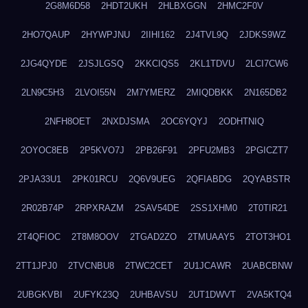
2G8M6D58
2HDT2UKH
2HLBXGGN
2HMC2F0V
2HO7QAUP
2HYWPJNU
2IIHI162
2J4TVL9Q
2JDKS9WZ
2JG4QYDE
2JSJLGSQ
2KKCIQS5
2KL1TDVU
2LCI7CW6
2LN9C5H3
2LVOI55N
2M7YMERZ
2MIQDBKK
2N165DB2
2NFH8OET
2NXDJSMA
2OC6YQYJ
2ODHTNIQ
2OYOC8EB
2P5KVO7J
2PB26F91
2PFU2MB3
2PGICZT7
2PJA33U1
2PK01RCU
2Q6V9UEG
2QFIABDG
2QYABSTR
2R02B74P
2RPXRAZM
2SAV54DE
2SS1XHM0
2T0TIR21
2T4QFIOC
2T8M8OOV
2TGAD2ZO
2TMUAAY5
2TOT3HO1
2TT1JPJ0
2TVCNBU8
2TWC2CET
2U1JCAWR
2UABCBNW
2UBGKVBI
2UFYK23Q
2UHBAVSU
2UT1DWVT
2VA5KTQ4