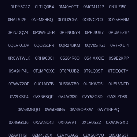
0LPY3G1Z
0LTLQ0B4
0M40H0CT
0MCMJJJP
0N1LZI50
0NALSI2P
0NFM8HBQ
0O1D2CFA
0O3VCZC0
0OY5HHNM
0P2UDQV4
0P3WEUER
0PHNO5Y4
0PPJIUB7
0PUMEZB4
0QLRKCUP
0QO261FR
0QR27BKM
0QV0STGJ
0R7FXEI4
0RCWTWLK
0RH9C3CH
0S284R8O
0S4IXXQE
0S9E2KPP
0SA9HP4L
0T1MPQXC
0T8PUJB2
0T9LQ0SF
0TDEQ0TY
0TWV72OF
0U01AD7B
0U56W7B0
0UDKWD5I
0UELVNFD
0V2IXSF4
0V3N6SQF
0VJAC930
0VY5ZG3D
0W3LZD86
0W58MBQO
0W5D86N5
0W8SOPXW
0WY1BFPQ
0X4GG1J6
0XAANC43
0XI05VVT
0XLR0SZZ
0XW3VGXD
0ZAVTHSI
0ZM4J2CX
0ZVYGAG2
0ZXS0PVO
105XMS37