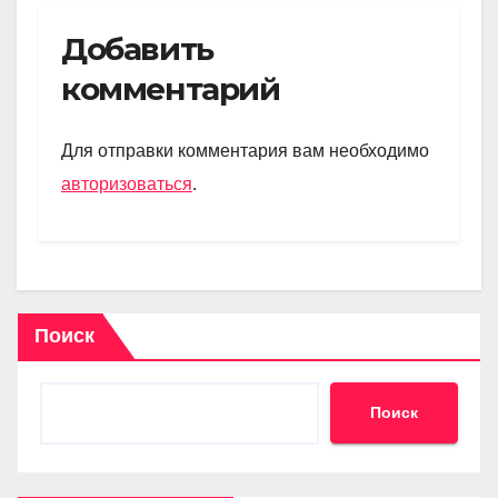
K
el
h
b
d
тп
e
at
er
n
р
Добавить
gr
s
o
а
комментарий
a
A
kl
в
m
p
a
и
Для отправки комментария вам необходимо
p
ss
ть
авторизоваться
.
ni
ki
Поиск
Поиск