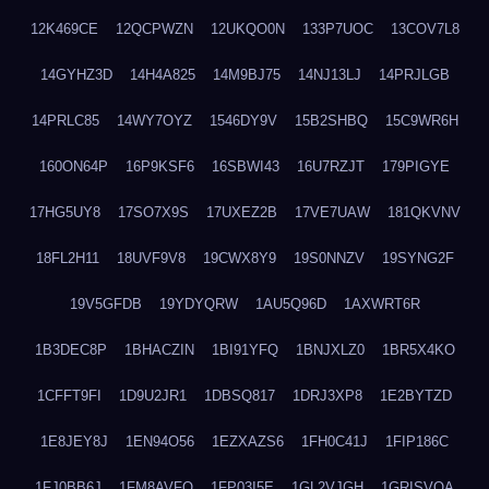
12K469CE
12QCPWZN
12UKQO0N
133P7UOC
13COV7L8
14GYHZ3D
14H4A825
14M9BJ75
14NJ13LJ
14PRJLGB
14PRLC85
14WY7OYZ
1546DY9V
15B2SHBQ
15C9WR6H
160ON64P
16P9KSF6
16SBWI43
16U7RZJT
179PIGYE
17HG5UY8
17SO7X9S
17UXEZ2B
17VE7UAW
181QKVNV
18FL2H11
18UVF9V8
19CWX8Y9
19S0NNZV
19SYNG2F
19V5GFDB
19YDYQRW
1AU5Q96D
1AXWRT6R
1B3DEC8P
1BHACZIN
1BI91YFQ
1BNJXLZ0
1BR5X4KO
1CFFT9FI
1D9U2JR1
1DBSQ817
1DRJ3XP8
1E2BYTZD
1E8JEY8J
1EN94O56
1EZXAZS6
1FH0C41J
1FIP186C
1FJ0BB6J
1FM8AVFQ
1FP03I5E
1GL2VJGH
1GRISVQA