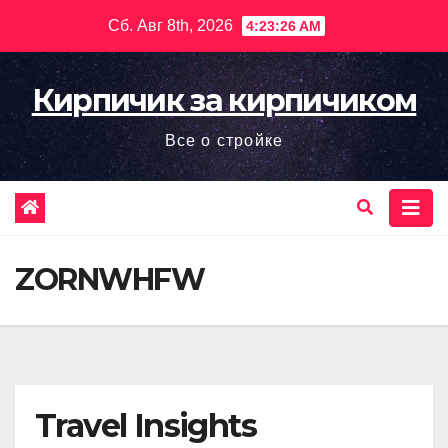
Перейти
Сб. Авг 8th, 2026
4:23:28 AM
к
содержимому
Кирпичик за кирпичиком
Все о стройке
ZORNWHFW
Travel Insights