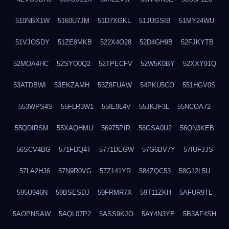
510NBX1W
5160U7JM
51D7XGKL
51JUGSIB
51MY24WU
51VJOSDY
51ZE8MKB
522X4O28
52D4GH9B
52FJKYTB
52MOA4HC
52SYO0Q2
52TPECFV
52W5K0BY
52XXY91Q
53ATDBWI
53EKZAMH
53Z8FUAW
54PKU5CO
551HGV0S
553WPS4S
55FLR3W1
55IE9L4V
55JKJF3L
55NCOA72
55QDIRSM
55XAQHMU
56975PIR
56GSA0U2
56QN3KEB
56SCV4BG
571FDQ4T
5771DEGW
57G6BV7Y
57IUFJJS
57LA2HJ6
57N9R0VG
57Z141YR
584ZQC53
58G12L5U
595U946N
59BSESDJ
59FRMR7X
59T11ZKH
5AFUR9TL
5AOPNSAW
5AQL07P2
5ASS9KJO
5AY4N3YE
5B3AF4SH