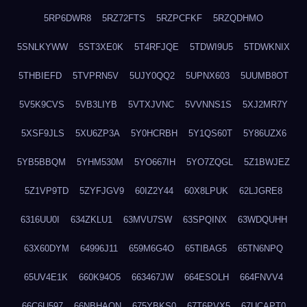
5RP6DWR8
5RZ72FTS
5RZPCFKF
5RZQDHMO
5SNLKYWW
5ST3XE0K
5T4RFJQE
5TDWI9U5
5TDWKNIX
5THBIEFD
5TVPRN5V
5UJY0QQ2
5UPNX603
5UUMB8OT
5V5K9CVS
5VB3LIYB
5VTXJVNC
5VVNNS1S
5XJ2MR7Y
5XSF9JLS
5XU6ZP3A
5Y0HCRBH
5Y1QS60T
5Y86UZX6
5YB5BBQM
5YHM530M
5YO667IH
5YO7ZQGL
5Z1BWJEZ
5Z1VP9TD
5ZYFJGV9
60IZ2Y44
60X8LPUK
62LJGRE8
6316UU0I
634ZKLU1
63MVU7SW
63SPQINX
63WDQUHH
63X60DYM
64996J11
659M6G4O
65TIBAG5
65TN6NPQ
65UV4E1K
660K94O5
663467JW
664ESOLH
664FNVV4
66C6U597
66NBHAON
675YBKS0
67T6PVX5
67UCAPT0