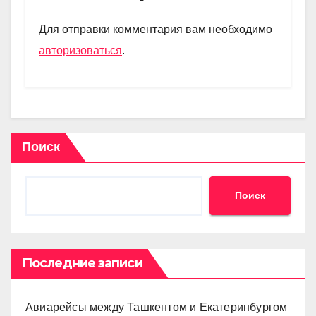
a
A
kl
в
m
p
a
и
Для отправки комментария вам необходимо
p
ss
ть
авторизоваться
.
ni
ki
Поиск
Поиск
Последние записи
Авиарейсы между Ташкентом и Екатеринбургом