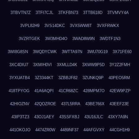
3TBVTN7Z
3TFI7CJL
3TKFBN73
3TTB618D
3TVMVY4A
3VPL82H9
3VS14DKC
3VX5WW8T
3VXFRWKX
3VZRTGEK
3W3MHD4O
3WAD8W9N
3WDTF1N3
3WI8G8SN
3WQDYCWK
3WTTA97N
3WU70G19
3X71FE60
3XC4DIU7
3XMIH0VI
3XMLLD4K
3XWW9P5D
3Y2Z2FMH
3YXUATB4
3Z3344KT
3ZBBJF82
3ZUNKQ9P
40PEO5RM
418TPYOG
41A6AQPI
41CR68ZC
428MPM7O
42EW9PZP
42HIOZNV
42QOZROE
437L5RRA
43BE766X
43EEF23E
43IP3TZ3
43OJ1AEY
43SSFXBJ
43U16JLC
43XY7A9N
441OKOJO
4474ZR0W
4489NF37
44AFGVXY
44CGH1H9