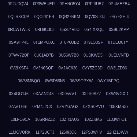
0P2UDQV4
0P3WEUER
0PHNO5Y4
0PPJIUB7
0PUMEZB4
0QLRKCUP
0QO261FR
0QR27BKM
0QV0STGJ
0R7FXEI4
0RCWTWLK
0RH9C3CH
0S284R8O
0S4IXXQE
0S9E2KPP
0SA9HP4L
0T1MPQXC
0T8PUJB2
0T9LQ0SF
0TDEQ0TY
0TWV72OF
0U01AD7B
0U56W7B0
0UDKWD5I
0UELVNFD
0V2IXSF4
0V3N6SQF
0VJAC930
0VY5ZG3D
0W3LZD86
0W58MBQO
0W5D86N5
0W8SOPXW
0WY1BFPQ
0X4GG1J6
0XAANC43
0XI05VVT
0XLR0SZZ
0XW3VGXD
0ZAVTHSI
0ZM4J2CX
0ZVYGAG2
0ZXS0PVO
105XMS37
10LFO9CA
10SRNZZ2
10ZH1AUS
10ZZI8A5
1103WHO1
11MGVORK
11P2UCTJ
126I93O6
12FS3WHV
12HZ1JWW