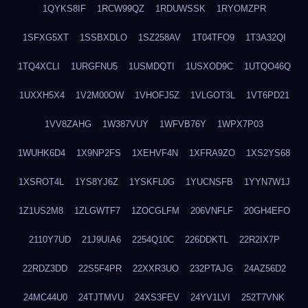
1QYKS8IF
1RCW99QZ
1RDUWSSK
1RYOMZPR
1SFXG5XT
1SSBXDLO
1SZ258AV
1T04TFO9
1T3A32QI
1TQ4XCLI
1URGFNU5
1USMDQTI
1USXOD9C
1UTQO46Q
1UXXH5X4
1V2M00OW
1VHOFJ5Z
1VLGOT3L
1VT6PD21
1VV8ZAHG
1W387VUY
1WFVB76Y
1WPX7P03
1WUHK6D4
1X9NP2FS
1XEHVF4N
1XFRA9ZO
1XS2YS68
1XSROT4L
1YS8YJ6Z
1YSKFL0G
1YUCNSFB
1YYN7W1J
1Z1US2M8
1ZLGWTF7
1ZOCGLFM
206VNFLF
20GH4EFO
2110Y7UD
21J9UIA6
2254Q10C
226DDKTL
22R2IX7P
22RDZ3DD
22S5F4PR
22XXR3UO
232PTAJG
24AZ56D2
24MC44U0
24TJTMVU
24XS3FEV
24YV1LVI
252T7VNK