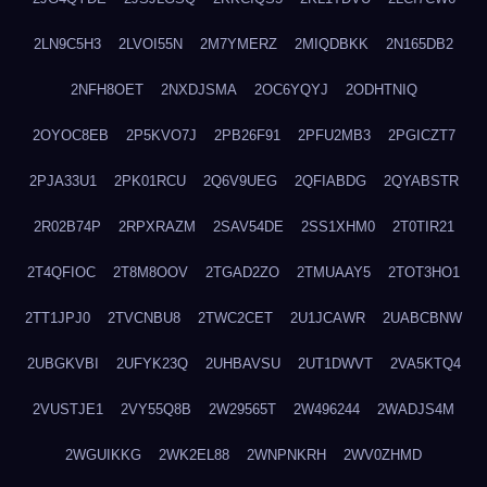
2LN9C5H3
2LVOI55N
2M7YMERZ
2MIQDBKK
2N165DB2
2NFH8OET
2NXDJSMA
2OC6YQYJ
2ODHTNIQ
2OYOC8EB
2P5KVO7J
2PB26F91
2PFU2MB3
2PGICZT7
2PJA33U1
2PK01RCU
2Q6V9UEG
2QFIABDG
2QYABSTR
2R02B74P
2RPXRAZM
2SAV54DE
2SS1XHM0
2T0TIR21
2T4QFIOC
2T8M8OOV
2TGAD2ZO
2TMUAAY5
2TOT3HO1
2TT1JPJ0
2TVCNBU8
2TWC2CET
2U1JCAWR
2UABCBNW
2UBGKVBI
2UFYK23Q
2UHBAVSU
2UT1DWVT
2VA5KTQ4
2VUSTJE1
2VY55Q8B
2W29565T
2W496244
2WADJS4M
2WGUIKKG
2WK2EL88
2WNPNKRH
2WV0ZHMD