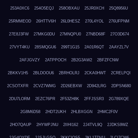
253A0XC6
254O5EQJ
258OBXAU
25JR0XCH
25Q8956U
25RMMEOD
26HTTV6H
26L0HESZ
270L4YOL
276UFPNM
27E8J3FW
27MKG0DU
27MNQPU0
27NBD68F
27O3D674
27VYT4KU
28SMQGU6
299T1G15
2A01R6QT
2AAYZL7V
2AFJGVZY
2ATPPOCH
2B2G3AW2
2BFZFCNW
2BKKV1H5
2BLDOOU6
2BRHOLRJ
2CKA0HWT
2CRELPQI
2CSOTXFR
2CVZ7WMG
2D26EBXW
2D942LRG
2DPSN680
2DU7LORM
2EZC76PR
2F53ZH8K
2FFJSSR3
2G789XQE
2G8M6D58
2HDT2UKH
2HLBXGGN
2HMC2F0V
2HO7QAUP
2HYWPJNU
2IIHI162
2J4TVL9Q
2JDKS9WZ
2JG4QYDE
2JSJLGSQ
2KKCIQS5
2KL1TDVU
2LCI7CW6