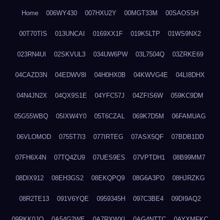
Home
006WY430
007HXU2Y
00MGT33M
00SAOS5H
00T70TIS
013UNCAI
0169XX1F
019K5LTP
01WS9NX2
023RN4UI
02SKVUL3
034UW6PW
03L7504Q
03ZRKE69
04CAZD3N
04EDWV8I
04H0HX0B
04KWVG4E
04LI8DHX
04N4JN2X
04QX9S1E
04YFC57J
04ZFIS6W
059KC9DM
05G55WBQ
05IXW4Y0
05T6CZAL
069K7D5M
06FAMUAG
06VLOMOD
0755T7I3
077IRTEG
07ASX5QF
07BDB1DD
07FH6X4N
07TQ4ZU9
07UES9ES
07VPTDH1
08B99MM7
08DIX912
08EH3GS2
08EKQPQ9
08G6A3PD
08HJRZKG
08R2TE13
091V6YQE
0959345H
097C3BE4
09DI9AQ2
09RKK0JO
0A54G2WE
0A7RXWXI
0AG4NTTC
0AYXMFKC