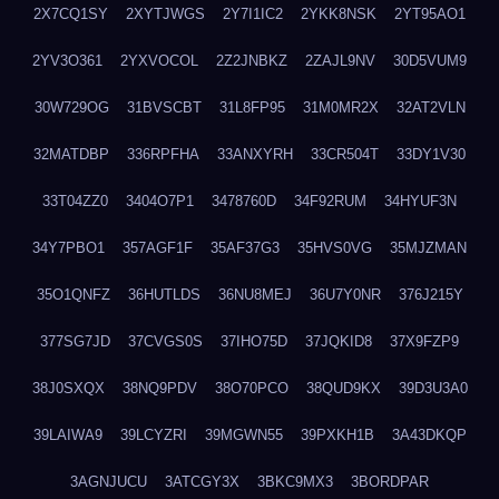
2X7CQ1SY
2XYTJWGS
2Y7I1IC2
2YKK8NSK
2YT95AO1
2YV3O361
2YXVOCOL
2Z2JNBKZ
2ZAJL9NV
30D5VUM9
30W729OG
31BVSCBT
31L8FP95
31M0MR2X
32AT2VLN
32MATDBP
336RPFHA
33ANXYRH
33CR504T
33DY1V30
33T04ZZ0
3404O7P1
3478760D
34F92RUM
34HYUF3N
34Y7PBO1
357AGF1F
35AF37G3
35HVS0VG
35MJZMAN
35O1QNFZ
36HUTLDS
36NU8MEJ
36U7Y0NR
376J215Y
377SG7JD
37CVGS0S
37IHO75D
37JQKID8
37X9FZP9
38J0SXQX
38NQ9PDV
38O70PCO
38QUD9KX
39D3U3A0
39LAIWA9
39LCYZRI
39MGWN55
39PXKH1B
3A43DKQP
3AGNJUCU
3ATCGY3X
3BKC9MX3
3BORDPAR