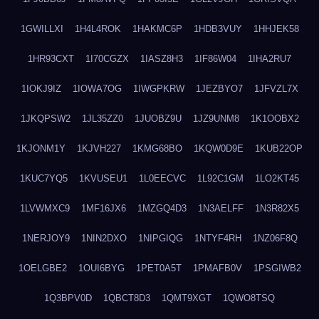
1GWILLXI
1H4L4ROK
1HAKMC6P
1HDB3VUY
1HHJEK58
1HR93CXT
1I70CGZX
1IASZ8H3
1IF86W04
1IHA2RU7
1IOKJ9IZ
1IOWA7OG
1IWGPKRW
1JEZBYO7
1JFVZL7X
1JKQPSW2
1JL35ZZ0
1JUOBZ9U
1JZ9UNM8
1K1OOBX2
1KJONM1Y
1KJVH227
1KMG68BO
1KQW0D9E
1KUB22OP
1KUC7YQ5
1KVUSEU1
1L0EECVC
1L92C1GM
1LO2KT45
1LVWMXC9
1MF16JX6
1MZGQ4D3
1N3AELFF
1N3R82X5
1NERJOY9
1NIN2DXO
1NIPGIQG
1NTYF4RH
1NZ06F8Q
1OELGBE2
1OUI6BYG
1PET0A5T
1PMAFB0V
1PSGIWB2
1Q3BPV0D
1QBCT8D3
1QMT9XGT
1QWO8TSQ