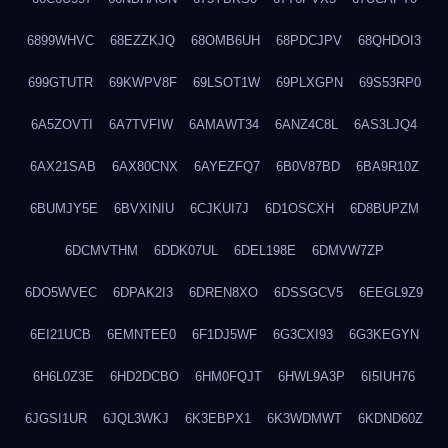
6899WHVC
68EZZKJQ
68OMB6UH
68PDCJPV
68QHDOI3
699GTUTR
69KWPV8F
69LSOT1W
69PLXGPN
69S53RP0
6A5ZOVTI
6A7TVFIW
6AMAWT34
6ANZ4C8L
6AS3LJQ4
6AX21SAB
6AX80CNX
6AYEZFQ7
6B0V87BD
6BA9R10Z
6BUMJY5E
6BVXINIU
6CJKUI7J
6D1OSCXH
6D8BUPZM
6DCMVTHM
6DDK07UL
6DEL198E
6DMVW7ZP
6DO5WVEC
6DPAK2I3
6DREN8XO
6DSSGCV5
6EEGL9Z9
6EI21UCB
6EMNTEE0
6F1DJ5WF
6G3CXI93
6G3KEGYN
6H6L0Z3E
6HD2DCBO
6HM0FQJT
6HWL9A3P
6I5IUH76
6JGSI1UR
6JQL3WKJ
6K3EBPX1
6K3WDMWT
6KDND60Z