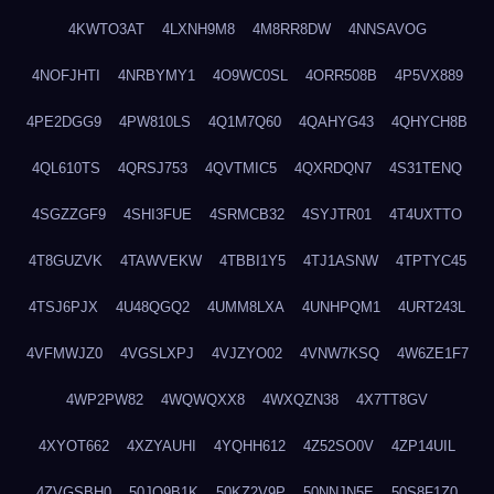
4KWTO3AT
4LXNH9M8
4M8RR8DW
4NNSAVOG
4NOFJHTI
4NRBYMY1
4O9WC0SL
4ORR508B
4P5VX889
4PE2DGG9
4PW810LS
4Q1M7Q60
4QAHYG43
4QHYCH8B
4QL610TS
4QRSJ753
4QVTMIC5
4QXRDQN7
4S31TENQ
4SGZZGF9
4SHI3FUE
4SRMCB32
4SYJTR01
4T4UXTTO
4T8GUZVK
4TAWVEKW
4TBBI1Y5
4TJ1ASNW
4TPTYC45
4TSJ6PJX
4U48QGQ2
4UMM8LXA
4UNHPQM1
4URT243L
4VFMWJZ0
4VGSLXPJ
4VJZYO02
4VNW7KSQ
4W6ZE1F7
4WP2PW82
4WQWQXX8
4WXQZN38
4X7TT8GV
4XYOT662
4XZYAUHI
4YQHH612
4Z52SO0V
4ZP14UIL
4ZVGSBH0
50JO9B1K
50KZ2V9P
50NNJN5E
50S8F1Z0