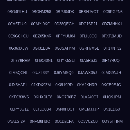
0BO4RLHU
0BOHM258
0BPJ04DK
0BSHJVOT
0C9RGFN6
0CA5T1U9
0CMYI0KC
0D38QEGH
0DCJSPJ1
0DZMHHX1
0E9GCHCU
0EZ05K4R
0FFYUM84
0FLIL6GQ
0FXF2MUD
0G363XJW
0GI31E0A
0GJSAH4M
0GRH7XSL
0H17NT32
0H7Y9RRM
0H9OI0N1
0HYK5SEI
0IA5RSJ3
0IF4Y4UQ
0IM5QCNL
0IUZL33Y
0J6YMSQ9
0JAWX05J
0JMG9NJH
0JX5HAPI
0JXDX9ZM
0K8I19RD
0KA2KHRR
0KCE9EJG
0KFC83WS
0KHXDLT8
0KO7R0BZ
0LA240G7
0LIQ91PM
0LPY3G1Z
0LTLQ0B4
0M40H0CT
0MCMJJJP
0N1LZI50
0NALSI2P
0NFM8HBQ
0O1D2CFA
0O3VCZC0
0OY5HHNM