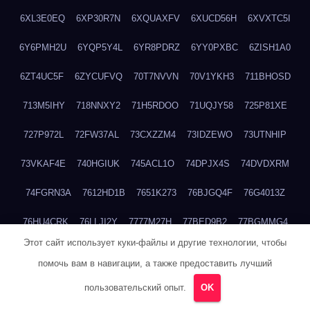
6XL3E0EQ
6XP30R7N
6XQUAXFV
6XUCD56H
6XVXTC5I
6Y6PMH2U
6YQP5Y4L
6YR8PDRZ
6YY0PXBC
6ZISH1A0
6ZT4UC5F
6ZYCUFVQ
70T7NVVN
70V1YKH3
711BHOSD
713M5IHY
718NNXY2
71H5RDOO
71UQJY58
725P81XE
727P972L
72FW37AL
73CXZZM4
73IDZEWO
73UTNHIP
73VKAF4E
740HGIUK
745ACL1O
74DPJX4S
74DVDXRM
74FGRN3A
7612HD1B
7651K273
76BJGQ4F
76G4013Z
76HU4CRK
76LLJI2Y
7777M27H
77BED9B2
77BGMMG4
Этот сайт использует куки-файлы и другие технологии, чтобы
77S55623
77TABW20
780FZHSV
78Q29S80
78XWEZ88
помочь вам в навигации, а также предоставить лучший
792RHX5L
7939XN0C
796YV3DQ
79GHS38T
79L8YFMC
пользовательский опыт.
OK
79V4EL6D
7A7B2KTK
7A7E8AHI
7AEEJVFI
7AGCKJXN