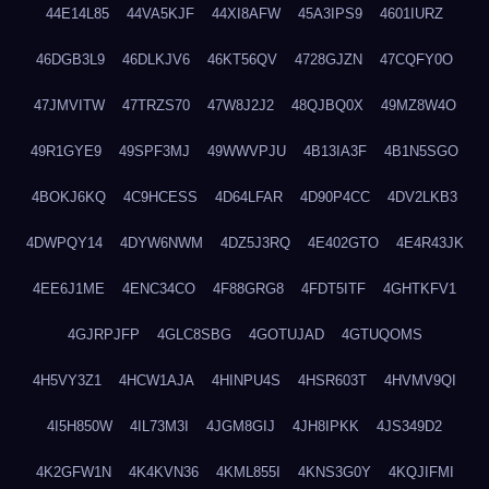
44E14L85
44VA5KJF
44XI8AFW
45A3IPS9
4601IURZ
46DGB3L9
46DLKJV6
46KT56QV
4728GJZN
47CQFY0O
47JMVITW
47TRZS70
47W8J2J2
48QJBQ0X
49MZ8W4O
49R1GYE9
49SPF3MJ
49WWVPJU
4B13IA3F
4B1N5SGO
4BOKJ6KQ
4C9HCESS
4D64LFAR
4D90P4CC
4DV2LKB3
4DWPQY14
4DYW6NWM
4DZ5J3RQ
4E402GTO
4E4R43JK
4EE6J1ME
4ENC34CO
4F88GRG8
4FDT5ITF
4GHTKFV1
4GJRPJFP
4GLC8SBG
4GOTUJAD
4GTUQOMS
4H5VY3Z1
4HCW1AJA
4HINPU4S
4HSR603T
4HVMV9QI
4I5H850W
4IL73M3I
4JGM8GIJ
4JH8IPKK
4JS349D2
4K2GFW1N
4K4KVN36
4KML855I
4KNS3G0Y
4KQJIFMI