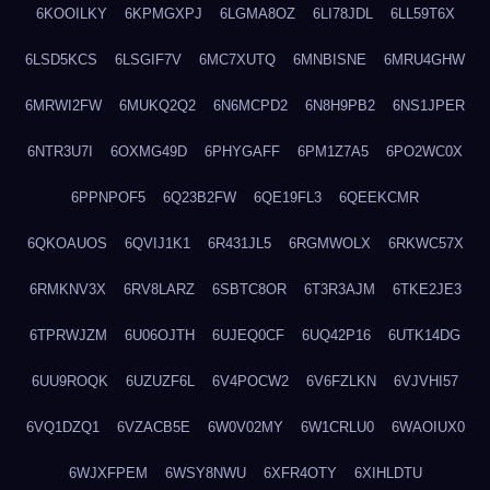
6KOOILKY
6KPMGXPJ
6LGMA8OZ
6LI78JDL
6LL59T6X
6LSD5KCS
6LSGIF7V
6MC7XUTQ
6MNBISNE
6MRU4GHW
6MRWI2FW
6MUKQ2Q2
6N6MCPD2
6N8H9PB2
6NS1JPER
6NTR3U7I
6OXMG49D
6PHYGAFF
6PM1Z7A5
6PO2WC0X
6PPNPOF5
6Q23B2FW
6QE19FL3
6QEEKCMR
6QKOAUOS
6QVIJ1K1
6R431JL5
6RGMWOLX
6RKWC57X
6RMKNV3X
6RV8LARZ
6SBTC8OR
6T3R3AJM
6TKE2JE3
6TPRWJZM
6U06OJTH
6UJEQ0CF
6UQ42P16
6UTK14DG
6UU9ROQK
6UZUZF6L
6V4POCW2
6V6FZLKN
6VJVHI57
6VQ1DZQ1
6VZACB5E
6W0V02MY
6W1CRLU0
6WAOIUX0
6WJXFPEM
6WSY8NWU
6XFR4OTY
6XIHLDTU