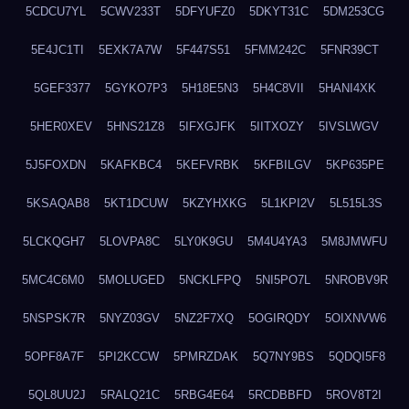
5CDCU7YL
5CWV233T
5DFYUFZ0
5DKYT31C
5DM253CG
5E4JC1TI
5EXK7A7W
5F447S51
5FMM242C
5FNR39CT
5GEF3377
5GYKO7P3
5H18E5N3
5H4C8VII
5HANI4XK
5HER0XEV
5HNS21Z8
5IFXGJFK
5IITXOZY
5IVSLWGV
5J5FOXDN
5KAFKBC4
5KEFVRBK
5KFBILGV
5KP635PE
5KSAQAB8
5KT1DCUW
5KZYHXKG
5L1KPI2V
5L515L3S
5LCKQGH7
5LOVPA8C
5LY0K9GU
5M4U4YA3
5M8JMWFU
5MC4C6M0
5MOLUGED
5NCKLFPQ
5NI5PO7L
5NROBV9R
5NSPSK7R
5NYZ03GV
5NZ2F7XQ
5OGIRQDY
5OIXNVW6
5OPF8A7F
5PI2KCCW
5PMRZDAK
5Q7NY9BS
5QDQI5F8
5QL8UU2J
5RALQ21C
5RBG4E64
5RCDBBFD
5ROV8T2I