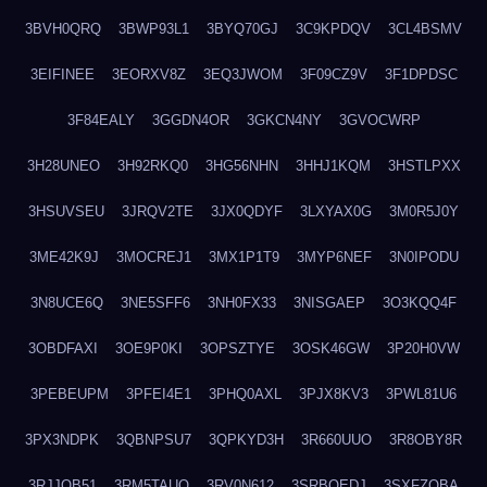
3BVH0QRQ
3BWP93L1
3BYQ70GJ
3C9KPDQV
3CL4BSMV
3EIFINEE
3EORXV8Z
3EQ3JWOM
3F09CZ9V
3F1DPDSC
3F84EALY
3GGDN4OR
3GKCN4NY
3GVOCWRP
3H28UNEO
3H92RKQ0
3HG56NHN
3HHJ1KQM
3HSTLPXX
3HSUVSEU
3JRQV2TE
3JX0QDYF
3LXYAX0G
3M0R5J0Y
3ME42K9J
3MOCREJ1
3MX1P1T9
3MYP6NEF
3N0IPODU
3N8UCE6Q
3NE5SFF6
3NH0FX33
3NISGAEP
3O3KQQ4F
3OBDFAXI
3OE9P0KI
3OPSZTYE
3OSK46GW
3P20H0VW
3PEBEUPM
3PFEI4E1
3PHQ0AXL
3PJX8KV3
3PWL81U6
3PX3NDPK
3QBNPSU7
3QPKYD3H
3R660UUO
3R8OBY8R
3RJJOB51
3RM5TAUQ
3RV0N612
3SRBQEDJ
3SXFZOBA