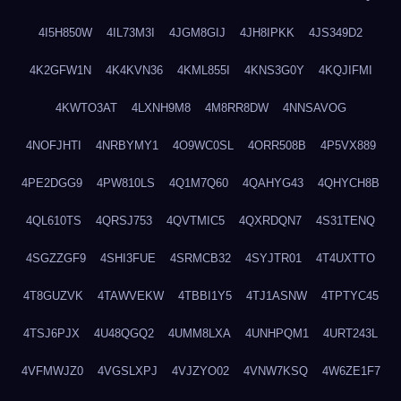
4I5H850W
4IL73M3I
4JGM8GIJ
4JH8IPKK
4JS349D2
4K2GFW1N
4K4KVN36
4KML855I
4KNS3G0Y
4KQJIFMI
4KWTO3AT
4LXNH9M8
4M8RR8DW
4NNSAVOG
4NOFJHTI
4NRBYMY1
4O9WC0SL
4ORR508B
4P5VX889
4PE2DGG9
4PW810LS
4Q1M7Q60
4QAHYG43
4QHYCH8B
4QL610TS
4QRSJ753
4QVTMIC5
4QXRDQN7
4S31TENQ
4SGZZGF9
4SHI3FUE
4SRMCB32
4SYJTR01
4T4UXTTO
4T8GUZVK
4TAWVEKW
4TBBI1Y5
4TJ1ASNW
4TPTYC45
4TSJ6PJX
4U48QGQ2
4UMM8LXA
4UNHPQM1
4URT243L
4VFMWJZ0
4VGSLXPJ
4VJZYO02
4VNW7KSQ
4W6ZE1F7