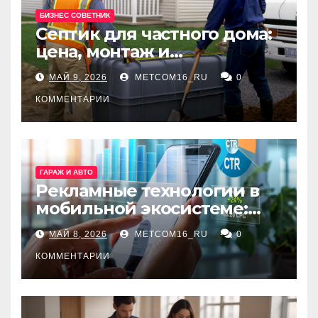
БИЗНЕС СОВЕТНИК
Септик для частного дома:
цена, монтаж и
организация автономной
МАЙ 9, 2026
METCOM16_RU
0
канализации
КОММЕНТАРИИ
ГАРАЖ И АВТО
Рекламные технологии в
мобильной экосистеме:
ключевые сервисы и
МАЙ 8, 2026
METCOM16_RU
0
принципы работы
КОММЕНТАРИИ