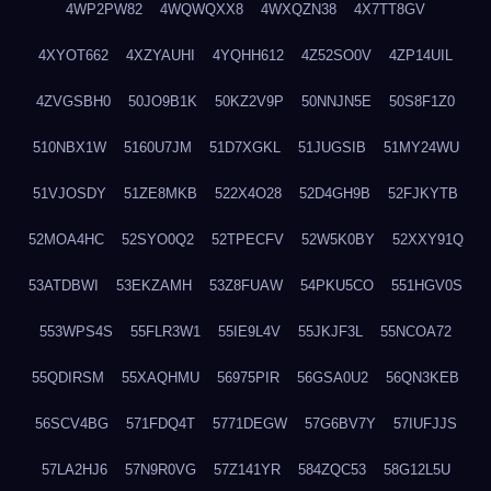
4WP2PW82
4WQWQXX8
4WXQZN38
4X7TT8GV
4XYOT662
4XZYAUHI
4YQHH612
4Z52SO0V
4ZP14UIL
4ZVGSBH0
50JO9B1K
50KZ2V9P
50NNJN5E
50S8F1Z0
510NBX1W
5160U7JM
51D7XGKL
51JUGSIB
51MY24WU
51VJOSDY
51ZE8MKB
522X4O28
52D4GH9B
52FJKYTB
52MOA4HC
52SYO0Q2
52TPECFV
52W5K0BY
52XXY91Q
53ATDBWI
53EKZAMH
53Z8FUAW
54PKU5CO
551HGV0S
553WPS4S
55FLR3W1
55IE9L4V
55JKJF3L
55NCOA72
55QDIRSM
55XAQHMU
56975PIR
56GSA0U2
56QN3KEB
56SCV4BG
571FDQ4T
5771DEGW
57G6BV7Y
57IUFJJS
57LA2HJ6
57N9R0VG
57Z141YR
584ZQC53
58G12L5U