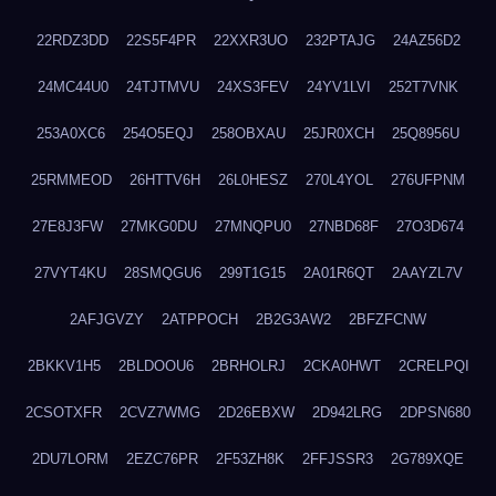
22RDZ3DD
22S5F4PR
22XXR3UO
232PTAJG
24AZ56D2
24MC44U0
24TJTMVU
24XS3FEV
24YV1LVI
252T7VNK
253A0XC6
254O5EQJ
258OBXAU
25JR0XCH
25Q8956U
25RMMEOD
26HTTV6H
26L0HESZ
270L4YOL
276UFPNM
27E8J3FW
27MKG0DU
27MNQPU0
27NBD68F
27O3D674
27VYT4KU
28SMQGU6
299T1G15
2A01R6QT
2AAYZL7V
2AFJGVZY
2ATPPOCH
2B2G3AW2
2BFZFCNW
2BKKV1H5
2BLDOOU6
2BRHOLRJ
2CKA0HWT
2CRELPQI
2CSOTXFR
2CVZ7WMG
2D26EBXW
2D942LRG
2DPSN680
2DU7LORM
2EZC76PR
2F53ZH8K
2FFJSSR3
2G789XQE