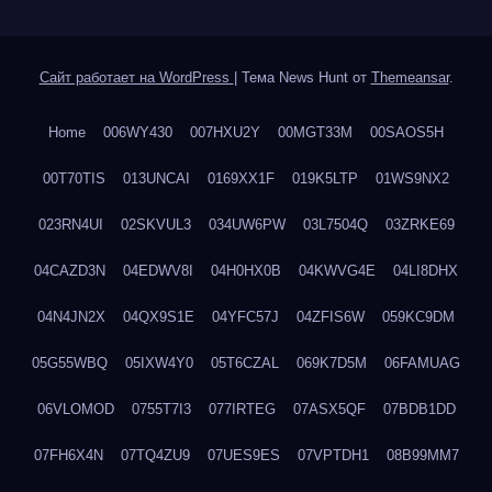
Сайт работает на WordPress
|
Тема News Hunt от
Themeansar
.
Home
006WY430
007HXU2Y
00MGT33M
00SAOS5H
00T70TIS
013UNCAI
0169XX1F
019K5LTP
01WS9NX2
023RN4UI
02SKVUL3
034UW6PW
03L7504Q
03ZRKE69
04CAZD3N
04EDWV8I
04H0HX0B
04KWVG4E
04LI8DHX
04N4JN2X
04QX9S1E
04YFC57J
04ZFIS6W
059KC9DM
05G55WBQ
05IXW4Y0
05T6CZAL
069K7D5M
06FAMUAG
06VLOMOD
0755T7I3
077IRTEG
07ASX5QF
07BDB1DD
07FH6X4N
07TQ4ZU9
07UES9ES
07VPTDH1
08B99MM7