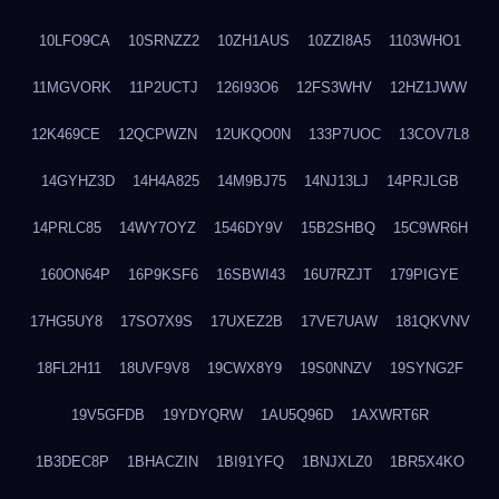
10LFO9CA
10SRNZZ2
10ZH1AUS
10ZZI8A5
1103WHO1
11MGVORK
11P2UCTJ
126I93O6
12FS3WHV
12HZ1JWW
12K469CE
12QCPWZN
12UKQO0N
133P7UOC
13COV7L8
14GYHZ3D
14H4A825
14M9BJ75
14NJ13LJ
14PRJLGB
14PRLC85
14WY7OYZ
1546DY9V
15B2SHBQ
15C9WR6H
160ON64P
16P9KSF6
16SBWI43
16U7RZJT
179PIGYE
17HG5UY8
17SO7X9S
17UXEZ2B
17VE7UAW
181QKVNV
18FL2H11
18UVF9V8
19CWX8Y9
19S0NNZV
19SYNG2F
19V5GFDB
19YDYQRW
1AU5Q96D
1AXWRT6R
1B3DEC8P
1BHACZIN
1BI91YFQ
1BNJXLZ0
1BR5X4KO