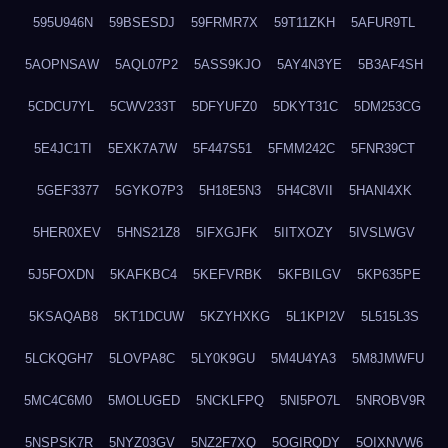
595U946N
59BSESDJ
59FRMR7X
59T11ZKH
5AFUR9TL
5AOPNSAW
5AQL07P2
5ASS9KJO
5AY4N3YE
5B3AF4SH
5CDCU7YL
5CWV233T
5DFYUFZ0
5DKYT31C
5DM253CG
5E4JC1TI
5EXK7A7W
5F447S51
5FMM242C
5FNR39CT
5GEF3377
5GYKO7P3
5H18E5N3
5H4C8VII
5HANI4XK
5HER0XEV
5HNS21Z8
5IFXGJFK
5IITXOZY
5IVSLWGV
5J5FOXDN
5KAFKBC4
5KEFVRBK
5KFBILGV
5KP635PE
5KSAQAB8
5KT1DCUW
5KZYHXKG
5L1KPI2V
5L515L3S
5LCKQGH7
5LOVPA8C
5LY0K9GU
5M4U4YA3
5M8JMWFU
5MC4C6M0
5MOLUGED
5NCKLFPQ
5NI5PO7L
5NROBV9R
5NSPSK7R
5NYZ03GV
5NZ2F7XQ
5OGIRQDY
5OIXNVW6