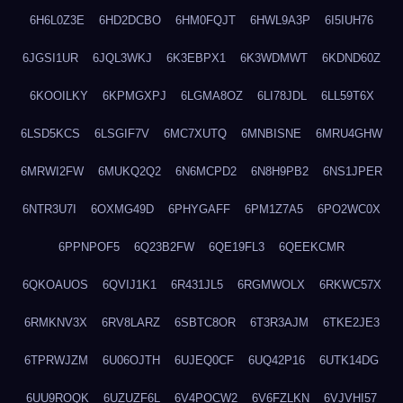
6H6L0Z3E
6HD2DCBO
6HM0FQJT
6HWL9A3P
6I5IUH76
6JGSI1UR
6JQL3WKJ
6K3EBPX1
6K3WDMWT
6KDND60Z
6KOOILKY
6KPMGXPJ
6LGMA8OZ
6LI78JDL
6LL59T6X
6LSD5KCS
6LSGIF7V
6MC7XUTQ
6MNBISNE
6MRU4GHW
6MRWI2FW
6MUKQ2Q2
6N6MCPD2
6N8H9PB2
6NS1JPER
6NTR3U7I
6OXMG49D
6PHYGAFF
6PM1Z7A5
6PO2WC0X
6PPNPOF5
6Q23B2FW
6QE19FL3
6QEEKCMR
6QKOAUOS
6QVIJ1K1
6R431JL5
6RGMWOLX
6RKWC57X
6RMKNV3X
6RV8LARZ
6SBTC8OR
6T3R3AJM
6TKE2JE3
6TPRWJZM
6U06OJTH
6UJEQ0CF
6UQ42P16
6UTK14DG
6UU9ROQK
6UZUZF6L
6V4POCW2
6V6FZLKN
6VJVHI57