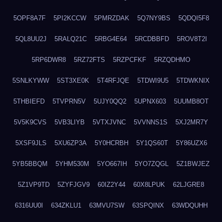
5OPF8A7F
5PI2KCCW
5PMRZDAK
5Q7NY9BS
5QDQI5F8
5QL8UU2J
5RALQ21C
5RBG4E64
5RCDBBFD
5ROV8T2I
5RP6DWR8
5RZ72FTS
5RZPCFKF
5RZQDHMO
5SNLKYWW
5ST3XE0K
5T4RFJQE
5TDWI9U5
5TDWKNIX
5THBIEFD
5TVPRN5V
5UJY0QQ2
5UPNX603
5UUMB8OT
5V5K9CVS
5VB3LIYB
5VTXJVNC
5VVNNS1S
5XJ2MR7Y
5XSF9JLS
5XU6ZP3A
5Y0HCRBH
5Y1QS60T
5Y86UZX6
5YB5BBQM
5YHM530M
5YO667IH
5YO7ZQGL
5Z1BWJEZ
5Z1VP9TD
5ZYFJGV9
60IZ2Y44
60X8LPUK
62LJGRE8
6316UU0I
634ZKLU1
63MVU7SW
63SPQINX
63WDQUHH