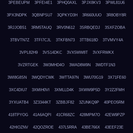
3PEBEUPM
3PFEI4E1
3PHQ0AXL
3PJX8KV3
3PWL81U6
3PX3NDPK
3QBNPSU7
3QPKYD3H
3R660UUO
3R8OBY8R
3RJJOB51
3RM5TAUQ
3RV0N612
3SRBQEDJ
3SXFZOBA
3TBVTN7Z
3TFI7CJL
3TKFBN73
3TTB618D
3TVMVY4A
3VPL82H9
3VS14DKC
3VX5WW8T
3VXFRWKX
3VZRTGEK
3W3MHD4O
3WAD8W9N
3WDTF1N3
3WI8G8SN
3WQDYCWK
3WTTA97N
3WU70G19
3X71FE60
3XC4DIU7
3XMIH0VI
3XMLLD4K
3XWW9P5D
3Y2Z2FMH
3YXUATB4
3Z3344KT
3ZBBJF82
3ZUNKQ9P
40PEO5RM
418TPYOG
41A6AQPI
41CR68ZC
428MPM7O
42EW9PZP
42HIOZNV
42QOZROE
437L5RRA
43BE766X
43EEF23E