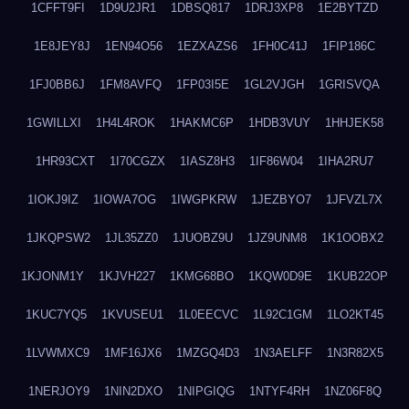
1CFFT9FI
1D9U2JR1
1DBSQ817
1DRJ3XP8
1E2BYTZD
1E8JEY8J
1EN94O56
1EZXAZS6
1FH0C41J
1FIP186C
1FJ0BB6J
1FM8AVFQ
1FP03I5E
1GL2VJGH
1GRISVQA
1GWILLXI
1H4L4ROK
1HAKMC6P
1HDB3VUY
1HHJEK58
1HR93CXT
1I70CGZX
1IASZ8H3
1IF86W04
1IHA2RU7
1IOKJ9IZ
1IOWA7OG
1IWGPKRW
1JEZBYO7
1JFVZL7X
1JKQPSW2
1JL35ZZ0
1JUOBZ9U
1JZ9UNM8
1K1OOBX2
1KJONM1Y
1KJVH227
1KMG68BO
1KQW0D9E
1KUB22OP
1KUC7YQ5
1KVUSEU1
1L0EECVC
1L92C1GM
1LO2KT45
1LVWMXC9
1MF16JX6
1MZGQ4D3
1N3AELFF
1N3R82X5
1NERJOY9
1NIN2DXO
1NIPGIQG
1NTYF4RH
1NZ06F8Q