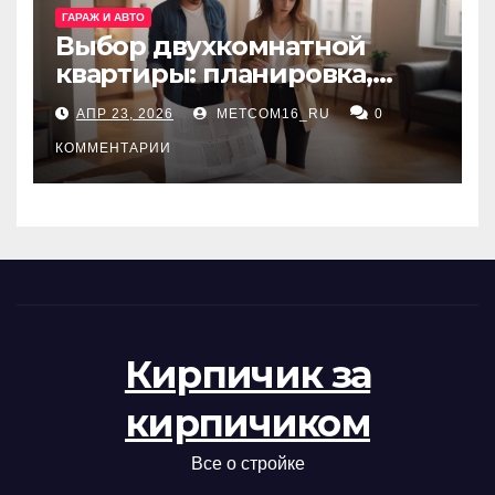
ГАРАЖ И АВТО
Выбор двухкомнатной
квартиры: планировка,
состояние жилья и
АПР 23, 2026
METCOM16_RU
0
проверка документов
КОММЕНТАРИИ
Кирпичик за
кирпичиком
Все о стройке