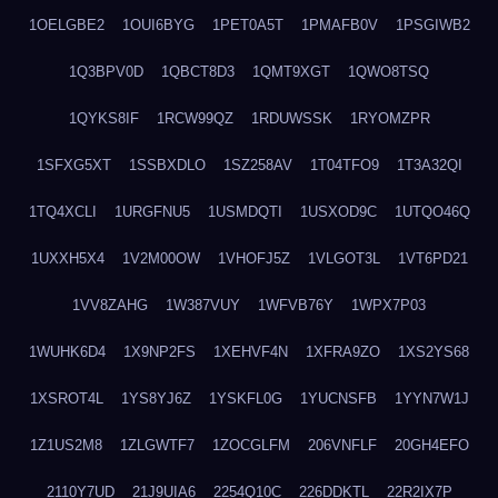
1OELGBE2
1OUI6BYG
1PET0A5T
1PMAFB0V
1PSGIWB2
1Q3BPV0D
1QBCT8D3
1QMT9XGT
1QWO8TSQ
1QYKS8IF
1RCW99QZ
1RDUWSSK
1RYOMZPR
1SFXG5XT
1SSBXDLO
1SZ258AV
1T04TFO9
1T3A32QI
1TQ4XCLI
1URGFNU5
1USMDQTI
1USXOD9C
1UTQO46Q
1UXXH5X4
1V2M00OW
1VHOFJ5Z
1VLGOT3L
1VT6PD21
1VV8ZAHG
1W387VUY
1WFVB76Y
1WPX7P03
1WUHK6D4
1X9NP2FS
1XEHVF4N
1XFRA9ZO
1XS2YS68
1XSROT4L
1YS8YJ6Z
1YSKFL0G
1YUCNSFB
1YYN7W1J
1Z1US2M8
1ZLGWTF7
1ZOCGLFM
206VNFLF
20GH4EFO
2110Y7UD
21J9UIA6
2254Q10C
226DDKTL
22R2IX7P