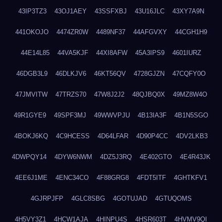
43IP3TZ3
43OJ1AEY
43SSFXBJ
43U16JLC
43XY7A9N
441OKOJO
4474ZR0W
4489NF37
44AFGVXY
44CGH1H9
44E14L85
44VA5KJF
44XI8AFW
45A3IPS9
4601IURZ
46DGB3L9
46DLKJV6
46KT56QV
4728GJZN
47CQFY0O
47JMVITW
47TRZS70
47W8J2J2
48QJBQ0X
49MZ8W4O
49R1GYE9
49SPF3MJ
49WWVPJU
4B13IA3F
4B1N5SGO
4BOKJ6KQ
4C9HCESS
4D64LFAR
4D90P4CC
4DV2LKB3
4DWPQY14
4DYW6NWM
4DZ5J3RQ
4E402GTO
4E4R43JK
4EE6J1ME
4ENC34CO
4F88GRG8
4FDT5ITF
4GHTKFV1
4GJRPJFP
4GLC8SBG
4GOTUJAD
4GTUQOMS
4H5VY3Z1
4HCW1AJA
4HINPU4S
4HSR603T
4HVMV9QI