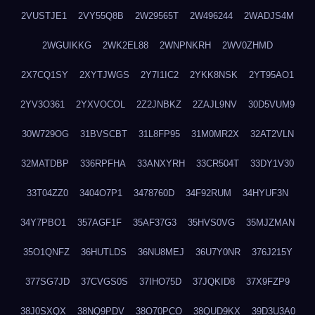
2VUSTJE1
2VY55Q8B
2W29565T
2W496244
2WADJS4M
2WGUIKKG
2WK2EL88
2WNPNKRH
2WV0ZHMD
2X7CQ1SY
2XYTJWGS
2Y7I1IC2
2YKK8NSK
2YT95AO1
2YV3O361
2YXVOCOL
2Z2JNBKZ
2ZAJL9NV
30D5VUM9
30W729OG
31BVSCBT
31L8FP95
31M0MR2X
32AT2VLN
32MATDBP
336RPFHA
33ANXYRH
33CR504T
33DY1V30
33T04ZZ0
3404O7P1
3478760D
34F92RUM
34HYUF3N
34Y7PBO1
357AGF1F
35AF37G3
35HVS0VG
35MJZMAN
35O1QNFZ
36HUTLDS
36NU8MEJ
36U7Y0NR
376J215Y
377SG7JD
37CVGS0S
37IHO75D
37JQKID8
37X9FZP9
38J0SXQX
38NQ9PDV
38O70PCO
38QUD9KX
39D3U3A0