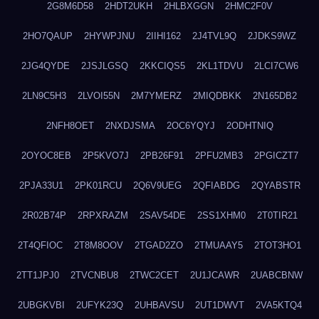
2G8M6D58
2HDT2UKH
2HLBXGGN
2HMC2F0V
2HO7QAUP
2HYWPJNU
2IIHI162
2J4TVL9Q
2JDKS9WZ
2JG4QYDE
2JSJLGSQ
2KKCIQS5
2KL1TDVU
2LCI7CW6
2LN9C5H3
2LVOI55N
2M7YMERZ
2MIQDBKK
2N165DB2
2NFH8OET
2NXDJSMA
2OC6YQYJ
2ODHTNIQ
2OYOC8EB
2P5KVO7J
2PB26F91
2PFU2MB3
2PGICZT7
2PJA33U1
2PK01RCU
2Q6V9UEG
2QFIABDG
2QYABSTR
2R02B74P
2RPXRAZM
2SAV54DE
2SS1XHM0
2T0TIR21
2T4QFIOC
2T8M8OOV
2TGAD2ZO
2TMUAAY5
2TOT3HO1
2TT1JPJ0
2TVCNBU8
2TWC2CET
2U1JCAWR
2UABCBNW
2UBGKVBI
2UFYK23Q
2UHBAVSU
2UT1DWVT
2VA5KTQ4