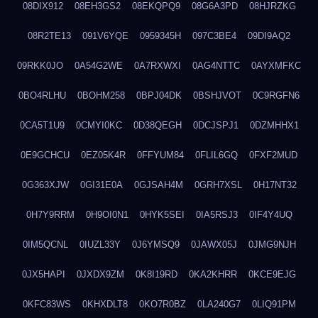
08DIX912
08EH3GS2
08EKQPQ9
08G6A3PD
08HJRZKG
08R2TE13
091V6YQE
0959345H
097C3BE4
09DI9AQ2
09RKK0JO
0A54G2WE
0A7RXWXI
0AG4NTTC
0AYXMFKC
0BO4RLHU
0BOHM258
0BPJ04DK
0BSHJVOT
0C9RGFN6
0CA5T1U9
0CMYI0KC
0D38QEGH
0DCJSPJ1
0DZMHHX1
0E9GCHCU
0EZ05K4R
0FFYUM84
0FLIL6GQ
0FXF2MUD
0G363XJW
0GI31E0A
0GJSAH4M
0GRH7XSL
0H17NT32
0H7Y9RRM
0H9OI0N1
0HYK5SEI
0IA5RSJ3
0IF4Y4UQ
0IM5QCNL
0IUZL33Y
0J6YMSQ9
0JAWX05J
0JMG9NJH
0JX5HAPI
0JXDX9ZM
0K8I19RD
0KA2KHRR
0KCE9EJG
0KFC83WS
0KHXDLT8
0KO7R0BZ
0LA240G7
0LIQ91PM