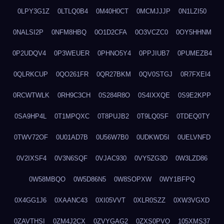
0LPY3G1Z
0LTLQ0B4
0M40H0CT
0MCMJJJP
0N1LZI50
0NALSI2P
0NFM8HBQ
0O1D2CFA
0O3VCZC0
0OY5HHNM
0P2UDQV4
0P3WEUER
0PHNO5Y4
0PPJIUB7
0PUMEZB4
0QLRKCUP
0QO261FR
0QR27BKM
0QV0STGJ
0R7FXEI4
0RCWTWLK
0RH9C3CH
0S284R8O
0S4IXXQE
0S9E2KPP
0SA9HP4L
0T1MPQXC
0T8PUJB2
0T9LQ0SF
0TDEQ0TY
0TWV72OF
0U01AD7B
0U56W7B0
0UDKWD5I
0UELVNFD
0V2IXSF4
0V3N6SQF
0VJAC930
0VY5ZG3D
0W3LZD86
0W58MBQO
0W5D86N5
0W8SOPXW
0WY1BFPQ
0X4GG1J6
0XAANC43
0XI05VVT
0XLR0SZZ
0XW3VGXD
0ZAVTHSI
0ZM4J2CX
0ZVYGAG2
0ZXS0PVO
105XMS37