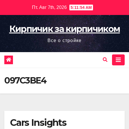
Перейти
Пт. Авг 7th, 2026
5:11:55 AM
к
содержимому
Кирпичик за кирпичиком
Все о стройке
097C3BE4
Cars Insights