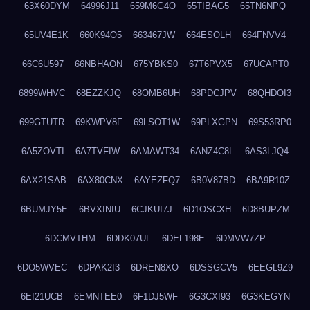
63X60DYM
64996J11
659M6G4O
65TIBAG5
65TN6NPQ
65UV4E1K
660K94O5
663467JW
664ESOLH
664FNVV4
66C6U597
66NBHAON
675YBKS0
67T6PVX5
67UCAPT0
6899WHVC
68EZZKJQ
68OMB6UH
68PDCJPV
68QHDOI3
699GTUTR
69KWPV8F
69LSOT1W
69PLXGPN
69S53RP0
6A5ZOVTI
6A7TVFIW
6AMAWT34
6ANZ4C8L
6AS3LJQ4
6AX21SAB
6AX80CNX
6AYEZFQ7
6B0V87BD
6BA9R10Z
6BUMJY5E
6BVXINIU
6CJKUI7J
6D1OSCXH
6D8BUPZM
6DCMVTHM
6DDK07UL
6DEL198E
6DMVW7ZP
6DO5WVEC
6DPAK2I3
6DREN8XO
6DSSGCV5
6EEGL9Z9
6EI21UCB
6EMNTEE0
6F1DJ5WF
6G3CXI93
6G3KEGYN