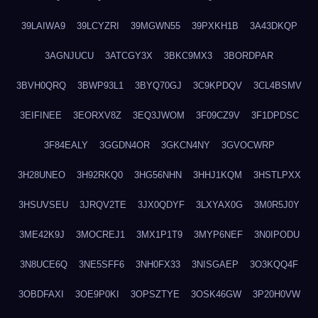
39LAIWA9
39LCYZRI
39MGWN55
39PXKH1B
3A43DKQP
3AGNJUCU
3ATCGY3X
3BKC9MX3
3BORDPAR
3BVH0QRQ
3BWP93L1
3BYQ70GJ
3C9KPDQV
3CL4BSMV
3EIFINEE
3EORXV8Z
3EQ3JWOM
3F09CZ9V
3F1DPDSC
3F84EALY
3GGDN4OR
3GKCN4NY
3GVOCWRP
3H28UNEO
3H92RKQ0
3HG56NHN
3HHJ1KQM
3HSTLPXX
3HSUVSEU
3JRQV2TE
3JX0QDYF
3LXYAX0G
3M0R5J0Y
3ME42K9J
3MOCREJ1
3MX1P1T9
3MYP6NEF
3N0IPODU
3N8UCE6Q
3NE5SFF6
3NH0FX33
3NISGAEP
3O3KQQ4F
3OBDFAXI
3OE9P0KI
3OPSZTYE
3OSK46GW
3P20H0VW