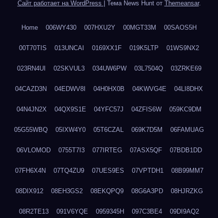
Сайт работает на WordPress
|
Тема News Hunt от
Themeansar
.
Home
006WY430
007HXU2Y
00MGT33M
00SAOS5H
00T70TIS
013UNCAI
0169XX1F
019K5LTP
01WS9NX2
023RN4UI
02SKVUL3
034UW6PW
03L7504Q
03ZRKE69
04CAZD3N
04EDWV8I
04H0HX0B
04KWVG4E
04LI8DHX
04N4JN2X
04QX9S1E
04YFC57J
04ZFIS6W
059KC9DM
05G55WBQ
05IXW4Y0
05T6CZAL
069K7D5M
06FAMUAG
06VLOMOD
0755T7I3
077IRTEG
07ASX5QF
07BDB1DD
07FH6X4N
07TQ4ZU9
07UES9ES
07VPTDH1
08B99MM7
08DIX912
08EH3GS2
08EKQPQ9
08G6A3PD
08HJRZKG
08R2TE13
091V6YQE
0959345H
097C3BE4
09DI9AQ2