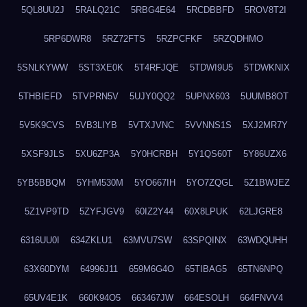
5QL8UU2J
5RALQ21C
5RBG4E64
5RCDBBFD
5ROV8T2I
5RP6DWR8
5RZ72FTS
5RZPCFKF
5RZQDHMO
5SNLKYWW
5ST3XE0K
5T4RFJQE
5TDWI9U5
5TDWKNIX
5THBIEFD
5TVPRN5V
5UJY0QQ2
5UPNX603
5UUMB8OT
5V5K9CVS
5VB3LIYB
5VTXJVNC
5VVNNS1S
5XJ2MR7Y
5XSF9JLS
5XU6ZP3A
5Y0HCRBH
5Y1QS60T
5Y86UZX6
5YB5BBQM
5YHM530M
5YO667IH
5YO7ZQGL
5Z1BWJEZ
5Z1VP9TD
5ZYFJGV9
60IZ2Y44
60X8LPUK
62LJGRE8
6316UU0I
634ZKLU1
63MVU7SW
63SPQINX
63WDQUHH
63X60DYM
64996J11
659M6G4O
65TIBAG5
65TN6NPQ
65UV4E1K
660K94O5
663467JW
664ESOLH
664FNVV4