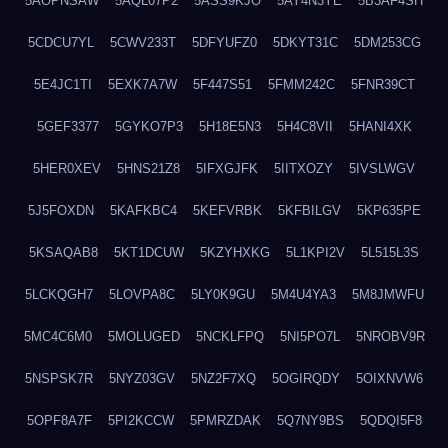
5AOPNSAW
5AQL07P2
5ASS9KJO
5AY4N3YE
5B3AF4SH
5CDCU7YL
5CWV233T
5DFYUFZ0
5DKYT31C
5DM253CG
5E4JC1TI
5EXK7A7W
5F447S51
5FMM242C
5FNR39CT
5GEF3377
5GYKO7P3
5H18E5N3
5H4C8VII
5HANI4XK
5HER0XEV
5HNS21Z8
5IFXGJFK
5IITXOZY
5IVSLWGV
5J5FOXDN
5KAFKBC4
5KEFVRBK
5KFBILGV
5KP635PE
5KSAQAB8
5KT1DCUW
5KZYHXKG
5L1KPI2V
5L515L3S
5LCKQGH7
5LOVPA8C
5LY0K9GU
5M4U4YA3
5M8JMWFU
5MC4C6M0
5MOLUGED
5NCKLFPQ
5NI5PO7L
5NROBV9R
5NSPSK7R
5NYZ03GV
5NZ2F7XQ
5OGIRQDY
5OIXNVW6
5OPF8A7F
5PI2KCCW
5PMRZDAK
5Q7NY9BS
5QDQI5F8