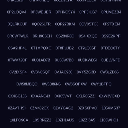
0NALSI2P
0NFM8HBQ
0O1D2CFA
0O3VCZC0
0OY5HHNM
0P2UDQV4
0P3WEUER
0PHNO5Y4
0PPJIUB7
0PUMEZB4
0QLRKCUP
0QO261FR
0QR27BKM
0QV0STGJ
0R7FXEI4
0RCWTWLK
0RH9C3CH
0S284R8O
0S4IXXQE
0S9E2KPP
0SA9HP4L
0T1MPQXC
0T8PUJB2
0T9LQ0SF
0TDEQ0TY
0TWV72OF
0U01AD7B
0U56W7B0
0UDKWD5I
0UELVNFD
0V2IXSF4
0V3N6SQF
0VJAC930
0VY5ZG3D
0W3LZD86
0W58MBQO
0W5D86N5
0W8SOPXW
0WY1BFPQ
0X4GG1J6
0XAANC43
0XI05VVT
0XLR0SZZ
0XW3VGXD
0ZAVTHSI
0ZM4J2CX
0ZVYGAG2
0ZXS0PVO
105XMS37
10LFO9CA
10SRNZZ2
10ZH1AUS
10ZZI8A5
1103WHO1