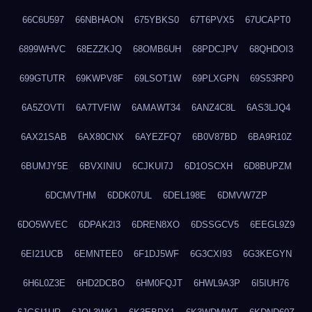
66C6U597
66NBHAON
675YBKS0
67T6PVX5
67UCAPT0
6899WHVC
68EZZKJQ
68OMB6UH
68PDCJPV
68QHDOI3
699GTUTR
69KWPV8F
69LSOT1W
69PLXGPN
69S53RP0
6A5ZOVTI
6A7TVFIW
6AMAWT34
6ANZ4C8L
6AS3LJQ4
6AX21SAB
6AX80CNX
6AYEZFQ7
6B0V87BD
6BA9R10Z
6BUMJY5E
6BVXINIU
6CJKUI7J
6D1OSCXH
6D8BUPZM
6DCMVTHM
6DDK07UL
6DEL198E
6DMVW7ZP
6DO5WVEC
6DPAK2I3
6DREN8XO
6DSSGCV5
6EEGL9Z9
6EI21UCB
6EMNTEE0
6F1DJ5WF
6G3CXI93
6G3KEGYN
6H6L0Z3E
6HD2DCBO
6HM0FQJT
6HWL9A3P
6I5IUH76