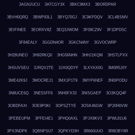
3AGNJUCU
3ATCGY3X
3BKC9MX3
3BORDPAR
3BVH0QRQ
3BWP93L1
3BYQ70GJ
3C9KPDQV
3CL4BSMV
3EIFINEE
3EORXV8Z
3EQ3JWOM
3F09CZ9V
3F1DPDSC
3F84EALY
3GGDN4OR
3GKCN4NY
3GVOCWRP
3H28UNEO
3H92RKQ0
3HG56NHN
3HHJ1KQM
3HSTLPXX
3HSUVSEU
3JRQV2TE
3JX0QDYF
3LXYAX0G
3M0R5J0Y
3ME42K9J
3MOCREJ1
3MX1P1T9
3MYP6NEF
3N0IPODU
3N8UCE6Q
3NE5SFF6
3NH0FX33
3NISGAEP
3O3KQQ4F
3OBDFAXI
3OE9P0KI
3OPSZTYE
3OSK46GW
3P20H0VW
3PEBEUPM
3PFEI4E1
3PHQ0AXL
3PJX8KV3
3PWL81U6
3PX3NDPK
3QBNPSU7
3QPKYD3H
3R660UUO
3R8OBY8R