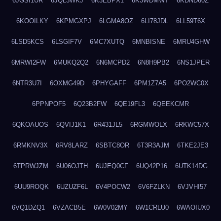
6JGSI1UR
6JQL3WKJ
6K3EBPX1
6K3WDMWT
6KDND60Z
6KOOILKY
6KPMGXPJ
6LGMA8OZ
6LI78JDL
6LL59T6X
6LSD5KCS
6LSGIF7V
6MC7XUTQ
6MNBISNE
6MRU4GHW
6MRWI2FW
6MUKQ2Q2
6N6MCPD2
6N8H9PB2
6NS1JPER
6NTR3U7I
6OXMG49D
6PHYGAFF
6PM1Z7A5
6PO2WC0X
6PPNPOF5
6Q23B2FW
6QE19FL3
6QEEKCMR
6QKOAUOS
6QVIJ1K1
6R431JL5
6RGMWOLX
6RKWC57X
6RMKNV3X
6RV8LARZ
6SBTC8OR
6T3R3AJM
6TKE2JE3
6TPRWJZM
6U06OJTH
6UJEQ0CF
6UQ42P16
6UTK14DG
6UU9ROQK
6UZUZF6L
6V4POCW2
6V6FZLKN
6VJVHI57
6VQ1DZQ1
6VZACB5E
6W0V02MY
6W1CRLU0
6WAOIUX0