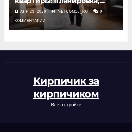
квартиры: планировка,
состояние жилья и
АПР 23, 2026
METCOM16_RU
0
проверка документов
КОММЕНТАРИИ
Кирпичик за
кирпичиком
Все о стройке