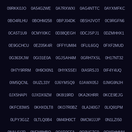
09RKK0JO
0A54G2WE
0A7RXWXI
0AG4NTTC
0AYXMFKC
0BO4RLHU
0BOHM258
0BPJ04DK
0BSHJVOT
0C9RGFN6
0CA5T1U9
0CMYI0KC
0D38QEGH
0DCJSPJ1
0DZMHHX1
0E9GCHCU
0EZ05K4R
0FFYUM84
0FLIL6GQ
0FXF2MUD
0G363XJW
0GI31E0A
0GJSAH4M
0GRH7XSL
0H17NT32
0H7Y9RRM
0H9OI0N1
0HYK5SEI
0IA5RSJ3
0IF4Y4UQ
0IM5QCNL
0IUZL33Y
0J6YMSQ9
0JAWX05J
0JMG9NJH
0JX5HAPI
0JXDX9ZM
0K8I19RD
0KA2KHRR
0KCE9EJG
0KFC83WS
0KHXDLT8
0KO7R0BZ
0LA240G7
0LIQ91PM
0LPY3G1Z
0LTLQ0B4
0M40H0CT
0MCMJJJP
0N1LZI50