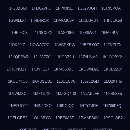
1FJ0BB6J
1FM8AVFQ
1FP03I5E
1GL2VJGH
1GRISVQA
1GWILLXI
1H4L4ROK
1HAKMC6P
1HDB3VUY
1HHJEK58
1HR93CXT
1I70CGZX
1IASZ8H3
1IF86W04
1IHA2RU7
1IOKJ9IZ
1IOWA7OG
1IWGPKRW
1JEZBYO7
1JFVZL7X
1JKQPSW2
1JL35ZZ0
1JUOBZ9U
1JZ9UNM8
1K1OOBX2
1KJONM1Y
1KJVH227
1KMG68BO
1KQW0D9E
1KUB22OP
1KUC7YQ5
1KVUSEU1
1L0EECVC
1L92C1GM
1LO2KT45
1LVWMXC9
1MF16JX6
1MZGQ4D3
1N3AELFF
1N3R82X5
1NERJOY9
1NIN2DXO
1NIPGIQG
1NTYF4RH
1NZ06F8Q
1OELGBE2
1OUI6BYG
1PET0A5T
1PMAFB0V
1PSGIWB2