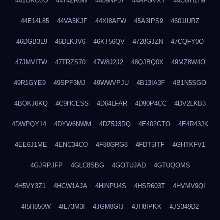
441OKOJO
4474ZR0W
4489NF37
44AFGVXY
44CGH1H9
44E14L85
44VA5KJF
44XI8AFW
45A3IPS9
4601IURZ
46DGB3L9
46DLKJV6
46KT56QV
4728GJZN
47CQFY0O
47JMVITW
47TRZS70
47W8J2J2
48QJBQ0X
49MZ8W4O
49R1GYE9
49SPF3MJ
49WWVPJU
4B13IA3F
4B1N5SGO
4BOKJ6KQ
4C9HCESS
4D64LFAR
4D90P4CC
4DV2LKB3
4DWPQY14
4DYW6NWM
4DZ5J3RQ
4E402GTO
4E4R43JK
4EE6J1ME
4ENC34CO
4F88GRG8
4FDT5ITF
4GHTKFV1
4GJRPJFP
4GLC8SBG
4GOTUJAD
4GTUQOMS
4H5VY3Z1
4HCW1AJA
4HINPU4S
4HSR603T
4HVMV9QI
4I5H850W
4IL73M3I
4JGM8GIJ
4JH8IPKK
4JS349D2