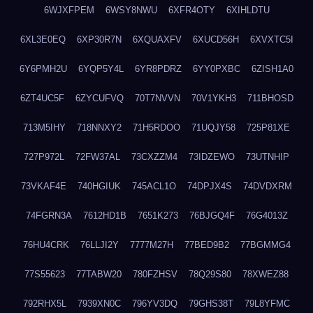
6WJXFPEM
6WSY8NWU
6XFR4OTY
6XIHLDTU
6XL3E0EQ
6XP30R7N
6XQUAXFV
6XUCD56H
6XVXTC5I
6Y6PMH2U
6YQP5Y4L
6YR8PDRZ
6YY0PXBC
6ZISH1A0
6ZT4UC5F
6ZYCUFVQ
70T7NVVN
70V1YKH3
711BHOSD
713M5IHY
718NNXY2
71H5RDOO
71UQJY58
725P81XE
727P972L
72FW37AL
73CXZZM4
73IDZEWO
73UTNHIP
73VKAF4E
740HGIUK
745ACL1O
74DPJX4S
74DVDXRM
74FGRN3A
7612HD1B
7651K273
76BJGQ4F
76G4013Z
76HU4CRK
76LLJI2Y
7777M27H
77BED9B2
77BGMMG4
77S55623
77TABW20
780FZHSV
78Q29S80
78XWEZ88
792RHX5L
7939XN0C
796YV3DQ
79GHS38T
79L8YFMC