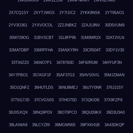
2WGUIKKG
2WK2EL88
2WNPNKRH
2WV0ZHMD
2X7CQ1SY
2XYTJWGS
2Y7I1IC2
2YKK8NSK
2YT95AO1
2YV3O361
2YXVOCOL
2Z2JNBKZ
2ZAJL9NV
30D5VUM9
30W729OG
31BVSCBT
31L8FP95
31M0MR2X
32AT2VLN
32MATDBP
336RPFHA
33ANXYRH
33CR504T
33DY1V30
33T04ZZ0
3404O7P1
3478760D
34F92RUM
34HYUF3N
34Y7PBO1
357AGF1F
35AF37G3
35HVS0VG
35MJZMAN
35O1QNFZ
36HUTLDS
36NU8MEJ
36U7Y0NR
376J215Y
377SG7JD
37CVGS0S
37IHO75D
37JQKID8
37X9FZP9
38J0SXQX
38NQ9PDV
38O70PCO
38QUD9KX
39D3U3A0
39LAIWA9
39LCYZRI
39MGWN55
39PXKH1B
3A43DKQP