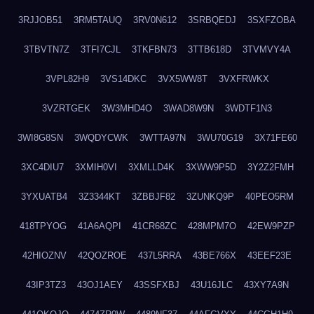
3RJJOB51
3RM5TAUQ
3RV0N612
3SRBQEDJ
3SXFZOBA
3TBVTN7Z
3TFI7CJL
3TKFBN73
3TTB618D
3TVMVY4A
3VPL82H9
3VS14DKC
3VX5WW8T
3VXFRWKX
3VZRTGEK
3W3MHD4O
3WAD8W9N
3WDTF1N3
3WI8G8SN
3WQDYCWK
3WTTA97N
3WU70G19
3X71FE60
3XC4DIU7
3XMIH0VI
3XMLLD4K
3XWW9P5D
3Y2Z2FMH
3YXUATB4
3Z3344KT
3ZBBJF82
3ZUNKQ9P
40PEO5RM
418TPYOG
41A6AQPI
41CR68ZC
428MPM7O
42EW9PZP
42HIOZNV
42QOZROE
437L5RRA
43BE766X
43EEF23E
43IP3TZ3
43OJ1AEY
43SSFXBJ
43U16JLC
43XY7A9N