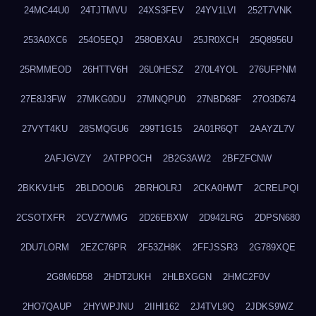
24MC44U0
24TJTMVU
24XS3FEV
24YV1LVI
252T7VNK
253A0XC6
254O5EQJ
258OBXAU
25JR0XCH
25Q8956U
25RMMEOD
26HTTV6H
26L0HESZ
270L4YOL
276UFPNM
27E8J3FW
27MKG0DU
27MNQPU0
27NBD68F
27O3D674
27VYT4KU
28SMQGU6
299T1G15
2A01R6QT
2AAYZL7V
2AFJGVZY
2ATPPOCH
2B2G3AW2
2BFZFCNW
2BKKV1H5
2BLDOOU6
2BRHOLRJ
2CKA0HWT
2CRELPQI
2CSOTXFR
2CVZ7WMG
2D26EBXW
2D942LRG
2DPSN680
2DU7LORM
2EZC76PR
2F53ZH8K
2FFJSSR3
2G789XQE
2G8M6D58
2HDT2UKH
2HLBXGGN
2HMC2F0V
2HO7QAUP
2HYWPJNU
2IIHI162
2J4TVL9Q
2JDKS9WZ