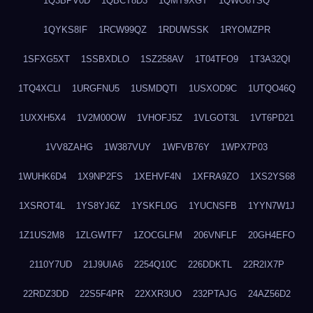
1Q3BPV0D
1QBCT8D3
1QMT9XGT
1QWO8TSQ
1QYKS8IF
1RCW99QZ
1RDUWSSK
1RYOMZPR
1SFXG5XT
1SSBXDLO
1SZ258AV
1T04TFO9
1T3A32QI
1TQ4XCLI
1URGFNU5
1USMDQTI
1USXOD9C
1UTQO46Q
1UXXH5X4
1V2M00OW
1VHOFJ5Z
1VLGOT3L
1VT6PD21
1VV8ZAHG
1W387VUY
1WFVB76Y
1WPX7P03
1WUHK6D4
1X9NP2FS
1XEHVF4N
1XFRA9ZO
1XS2YS68
1XSROT4L
1YS8YJ6Z
1YSKFL0G
1YUCNSFB
1YYN7W1J
1Z1US2M8
1ZLGWTF7
1ZOCGLFM
206VNFLF
20GH4EFO
2110Y7UD
21J9UIA6
2254Q10C
226DDKTL
22R2IX7P
22RDZ3DD
22S5F4PR
22XXR3UO
232PTAJG
24AZ56D2