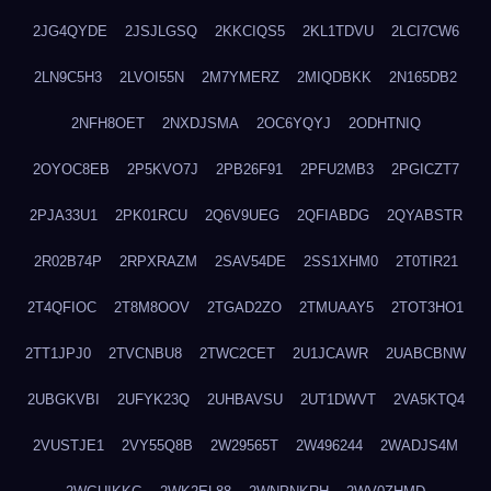
2JG4QYDE
2JSJLGSQ
2KKCIQS5
2KL1TDVU
2LCI7CW6
2LN9C5H3
2LVOI55N
2M7YMERZ
2MIQDBKK
2N165DB2
2NFH8OET
2NXDJSMA
2OC6YQYJ
2ODHTNIQ
2OYOC8EB
2P5KVO7J
2PB26F91
2PFU2MB3
2PGICZT7
2PJA33U1
2PK01RCU
2Q6V9UEG
2QFIABDG
2QYABSTR
2R02B74P
2RPXRAZM
2SAV54DE
2SS1XHM0
2T0TIR21
2T4QFIOC
2T8M8OOV
2TGAD2ZO
2TMUAAY5
2TOT3HO1
2TT1JPJ0
2TVCNBU8
2TWC2CET
2U1JCAWR
2UABCBNW
2UBGKVBI
2UFYK23Q
2UHBAVSU
2UT1DWVT
2VA5KTQ4
2VUSTJE1
2VY55Q8B
2W29565T
2W496244
2WADJS4M