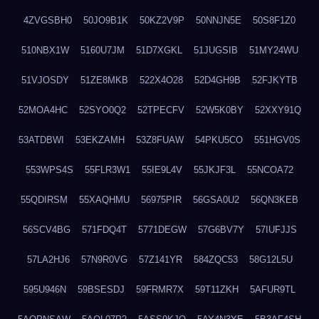
4ZVGSBH0
50JO9B1K
50KZ2V9P
50NNJN5E
50S8F1Z0
510NBX1W
5160U7JM
51D7XGKL
51JUGSIB
51MY24WU
51VJOSDY
51ZE8MKB
522X4O28
52D4GH9B
52FJKYTB
52MOA4HC
52SYO0Q2
52TPECFV
52W5K0BY
52XXY91Q
53ATDBWI
53EKZAMH
53Z8FUAW
54PKU5CO
551HGV0S
553WPS4S
55FLR3W1
55IE9L4V
55JKJF3L
55NCOA72
55QDIRSM
55XAQHMU
56975PIR
56GSA0U2
56QN3KEB
56SCV4BG
571FDQ4T
5771DEGW
57G6BV7Y
57IUFJJS
57LA2HJ6
57N9R0VG
57Z141YR
584ZQC53
58G12L5U
595U946N
59BSESDJ
59FRMR7X
59T11ZKH
5AFUR9TL