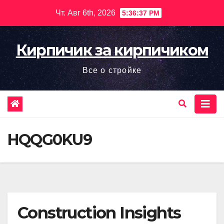
Перейти
Чт. Авг 6th, 2026
5:36:39 PM
к
содержимому
Кирпичик за кирпичиком
Все о стройке
HQQG0KU9
Construction Insights