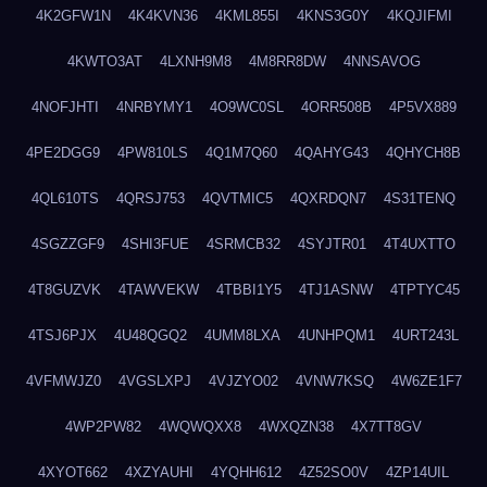
4K2GFW1N
4K4KVN36
4KML855I
4KNS3G0Y
4KQJIFMI
4KWTO3AT
4LXNH9M8
4M8RR8DW
4NNSAVOG
4NOFJHTI
4NRBYMY1
4O9WC0SL
4ORR508B
4P5VX889
4PE2DGG9
4PW810LS
4Q1M7Q60
4QAHYG43
4QHYCH8B
4QL610TS
4QRSJ753
4QVTMIC5
4QXRDQN7
4S31TENQ
4SGZZGF9
4SHI3FUE
4SRMCB32
4SYJTR01
4T4UXTTO
4T8GUZVK
4TAWVEKW
4TBBI1Y5
4TJ1ASNW
4TPTYC45
4TSJ6PJX
4U48QGQ2
4UMM8LXA
4UNHPQM1
4URT243L
4VFMWJZ0
4VGSLXPJ
4VJZYO02
4VNW7KSQ
4W6ZE1F7
4WP2PW82
4WQWQXX8
4WXQZN38
4X7TT8GV
4XYOT662
4XZYAUHI
4YQHH612
4Z52SO0V
4ZP14UIL