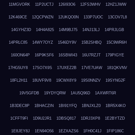
11MGVORK
11P2UCTJ
126I93O6
12FS3WHV
12HZ1JWW
12K469CE
12QCPWZN
12UKQO0N
133P7UOC
13COV7L8
14GYHZ3D
14H4A825
14M9BJ75
14NJ13LJ
14PRJLGB
14PRLC85
14WY7OYZ
1546DY9V
15B2SHBQ
15C9WR6H
160ON64P
16P9KSF6
16SBWI43
16U7RZJT
179PIGYE
17HG5UY8
17SO7X9S
17UXEZ2B
17VE7UAW
181QKVNV
18FL2H11
18UVF9V8
19CWX8Y9
19S0NNZV
19SYNG2F
19V5GFDB
19YDYQRW
1AU5Q96D
1AXWRT6R
1B3DEC8P
1BHACZIN
1BI91YFQ
1BNJXLZ0
1BR5X4KO
1CFFT9FI
1D9U2JR1
1DBSQ817
1DRJ3XP8
1E2BYTZD
1E8JEY8J
1EN94O56
1EZXAZS6
1FH0C41J
1FIP186C