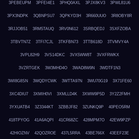
3PEBEUPM
3PFEI4E1
3PHQ0AXL
3PJX8KV3
3PWL81U6
3PX3NDPK
3QBNPSU7
3QPKYD3H
3R660UUO
3R8OBY8R
3RJJOB51
3RM5TAUQ
3RV0N612
3SRBQEDJ
3SXFZOBA
3TBVTN7Z
3TFI7CJL
3TKFBN73
3TTB618D
3TVMVY4A
3VPL82H9
3VS14DKC
3VX5WW8T
3VXFRWKX
3VZRTGEK
3W3MHD4O
3WAD8W9N
3WDTF1N3
3WI8G8SN
3WQDYCWK
3WTTA97N
3WU70G19
3X71FE60
3XC4DIU7
3XMIH0VI
3XMLLD4K
3XWW9P5D
3Y2Z2FMH
3YXUATB4
3Z3344KT
3ZBBJF82
3ZUNKQ9P
40PEO5RM
418TPYOG
41A6AQPI
41CR68ZC
428MPM7O
42EW9PZP
42HIOZNV
42QOZROE
437L5RRA
43BE766X
43EEF23E