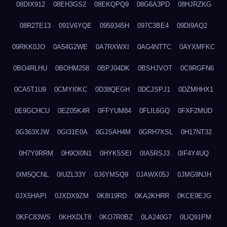
08DIX912
08EH3GS2
08EKQPQ9
08G6A3PD
08HJRZKG
08R2TE13
091V6YQE
0959345H
097C3BE4
09DI9AQ2
09RKK0JO
0A54G2WE
0A7RXWXI
0AG4NTTC
0AYXMFKC
0BO4RLHU
0BOHM258
0BPJ04DK
0BSHJVOT
0C9RGFN6
0CA5T1U9
0CMYI0KC
0D38QEGH
0DCJSPJ1
0DZMHHX1
0E9GCHCU
0EZ05K4R
0FFYUM84
0FLIL6GQ
0FXF2MUD
0G363XJW
0GI31E0A
0GJSAH4M
0GRH7XSL
0H17NT32
0H7Y9RRM
0H9OI0N1
0HYK5SEI
0IA5RSJ3
0IF4Y4UQ
0IM5QCNL
0IUZL33Y
0J6YMSQ9
0JAWX05J
0JMG9NJH
0JX5HAPI
0JXDX9ZM
0K8I19RD
0KA2KHRR
0KCE9EJG
0KFC83WS
0KHXDLT8
0KO7R0BZ
0LA240G7
0LIQ91PM