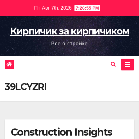
Перейти
Пт. Авг 7th, 2026
7:26:57 PM
к
содержимому
Кирпичик за кирпичиком
Все о стройке
39LCYZRI
Construction Insights