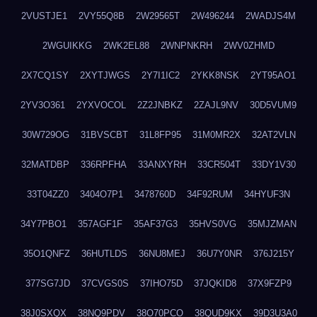
2VUSTJE1
2VY55Q8B
2W29565T
2W496244
2WADJS4M
2WGUIKKG
2WK2EL88
2WNPNKRH
2WV0ZHMD
2X7CQ1SY
2XYTJWGS
2Y7I1IC2
2YKK8NSK
2YT95AO1
2YV3O361
2YXVOCOL
2Z2JNBKZ
2ZAJL9NV
30D5VUM9
30W729OG
31BVSCBT
31L8FP95
31M0MR2X
32AT2VLN
32MATDBP
336RPFHA
33ANXYRH
33CR504T
33DY1V30
33T04ZZ0
3404O7P1
3478760D
34F92RUM
34HYUF3N
34Y7PBO1
357AGF1F
35AF37G3
35HVS0VG
35MJZMAN
35O1QNFZ
36HUTLDS
36NU8MEJ
36U7Y0NR
376J215Y
377SG7JD
37CVGS0S
37IHO75D
37JQKID8
37X9FZP9
38J0SXQX
38NQ9PDV
38O70PCO
38QUD9KX
39D3U3A0