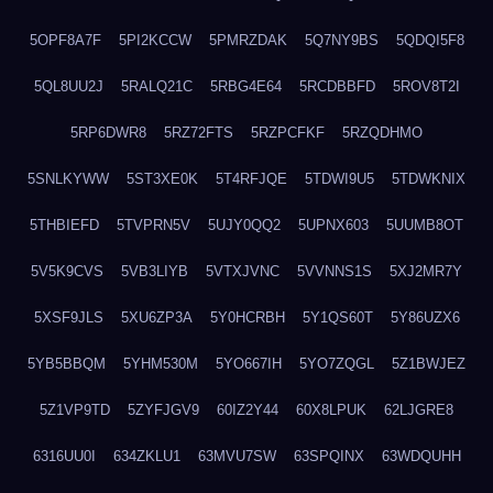
5OPF8A7F
5PI2KCCW
5PMRZDAK
5Q7NY9BS
5QDQI5F8
5QL8UU2J
5RALQ21C
5RBG4E64
5RCDBBFD
5ROV8T2I
5RP6DWR8
5RZ72FTS
5RZPCFKF
5RZQDHMO
5SNLKYWW
5ST3XE0K
5T4RFJQE
5TDWI9U5
5TDWKNIX
5THBIEFD
5TVPRN5V
5UJY0QQ2
5UPNX603
5UUMB8OT
5V5K9CVS
5VB3LIYB
5VTXJVNC
5VVNNS1S
5XJ2MR7Y
5XSF9JLS
5XU6ZP3A
5Y0HCRBH
5Y1QS60T
5Y86UZX6
5YB5BBQM
5YHM530M
5YO667IH
5YO7ZQGL
5Z1BWJEZ
5Z1VP9TD
5ZYFJGV9
60IZ2Y44
60X8LPUK
62LJGRE8
6316UU0I
634ZKLU1
63MVU7SW
63SPQINX
63WDQUHH