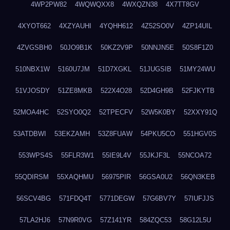
4WP2PW82
4WQWQXX8
4WXQZN38
4X7TT8GV
4XYOT662
4XZYAUHI
4YQHH612
4Z52SO0V
4ZP14UIL
4ZVGSBH0
50JO9B1K
50KZ2V9P
50NNJN5E
50S8F1Z0
510NBX1W
5160U7JM
51D7XGKL
51JUGSIB
51MY24WU
51VJOSDY
51ZE8MKB
522X4O28
52D4GH9B
52FJKYTB
52MOA4HC
52SYO0Q2
52TPECFV
52W5K0BY
52XXY91Q
53ATDBWI
53EKZAMH
53Z8FUAW
54PKU5CO
551HGV0S
553WPS4S
55FLR3W1
55IE9L4V
55JKJF3L
55NCOA72
55QDIRSM
55XAQHMU
56975PIR
56GSA0U2
56QN3KEB
56SCV4BG
571FDQ4T
5771DEGW
57G6BV7Y
57IUFJJS
57LA2HJ6
57N9R0VG
57Z141YR
584ZQC53
58G12L5U