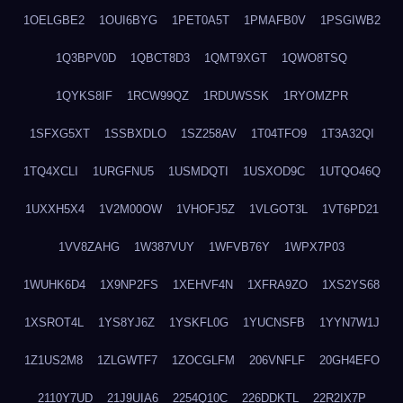
1OELGBE2
1OUI6BYG
1PET0A5T
1PMAFB0V
1PSGIWB2
1Q3BPV0D
1QBCT8D3
1QMT9XGT
1QWO8TSQ
1QYKS8IF
1RCW99QZ
1RDUWSSK
1RYOMZPR
1SFXG5XT
1SSBXDLO
1SZ258AV
1T04TFO9
1T3A32QI
1TQ4XCLI
1URGFNU5
1USMDQTI
1USXOD9C
1UTQO46Q
1UXXH5X4
1V2M00OW
1VHOFJ5Z
1VLGOT3L
1VT6PD21
1VV8ZAHG
1W387VUY
1WFVB76Y
1WPX7P03
1WUHK6D4
1X9NP2FS
1XEHVF4N
1XFRA9ZO
1XS2YS68
1XSROT4L
1YS8YJ6Z
1YSKFL0G
1YUCNSFB
1YYN7W1J
1Z1US2M8
1ZLGWTF7
1ZOCGLFM
206VNFLF
20GH4EFO
2110Y7UD
21J9UIA6
2254Q10C
226DDKTL
22R2IX7P