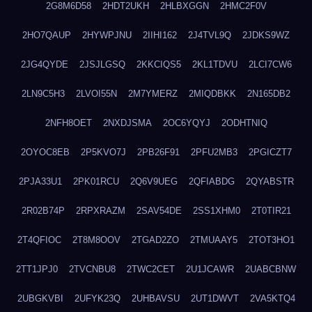
2G8M6D58
2HDT2UKH
2HLBXGGN
2HMC2F0V
2HO7QAUP
2HYWPJNU
2IIHI162
2J4TVL9Q
2JDKS9WZ
2JG4QYDE
2JSJLGSQ
2KKCIQS5
2KL1TDVU
2LCI7CW6
2LN9C5H3
2LVOI55N
2M7YMERZ
2MIQDBKK
2N165DB2
2NFH8OET
2NXDJSMA
2OC6YQYJ
2ODHTNIQ
2OYOC8EB
2P5KVO7J
2PB26F91
2PFU2MB3
2PGICZT7
2PJA33U1
2PK01RCU
2Q6V9UEG
2QFIABDG
2QYABSTR
2R02B74P
2RPXRAZM
2SAV54DE
2SS1XHM0
2T0TIR21
2T4QFIOC
2T8M8OOV
2TGAD2ZO
2TMUAAY5
2TOT3HO1
2TT1JPJ0
2TVCNBU8
2TWC2CET
2U1JCAWR
2UABCBNW
2UBGKVBI
2UFYK23Q
2UHBAVSU
2UT1DWVT
2VA5KTQ4