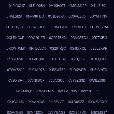
0LPY3G1Z
0LTLQ0B4
0M40H0CT
0MCMJJJP
0N1LZI50
0NALSI2P
0NFM8HBQ
0O1D2CFA
0O3VCZC0
0OY5HHNM
0P2UDQV4
0P3WEUER
0PHNO5Y4
0PPJIUB7
0PUMEZB4
0QLRKCUP
0QO261FR
0QR27BKM
0QV0STGJ
0R7FXEI4
0RCWTWLK
0RH9C3CH
0S284R8O
0S4IXXQE
0S9E2KPP
0SA9HP4L
0T1MPQXC
0T8PUJB2
0T9LQ0SF
0TDEQ0TY
0TWV72OF
0U01AD7B
0U56W7B0
0UDKWD5I
0UELVNFD
0V2IXSF4
0V3N6SQF
0VJAC930
0VY5ZG3D
0W3LZD86
0W58MBQO
0W5D86N5
0W8SOPXW
0WY1BFPQ
0X4GG1J6
0XAANC43
0XI05VVT
0XLR0SZZ
0XW3VGXD
0ZAVTHSI
0ZM4J2CX
0ZVYGAG2
0ZXS0PVO
105XMS37