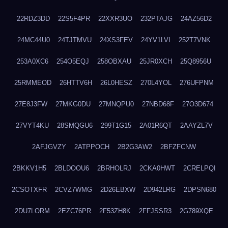
22RDZ3DD
22S5F4PR
22XXR3UO
232PTAJG
24AZ56D2
24MC44U0
24TJTMVU
24XS3FEV
24YV1LVI
252T7VNK
253A0XC6
254O5EQJ
258OBXAU
25JR0XCH
25Q8956U
25RMMEOD
26HTTV6H
26L0HESZ
270L4YOL
276UFPNM
27E8J3FW
27MKG0DU
27MNQPU0
27NBD68F
27O3D674
27VYT4KU
28SMQGU6
299T1G15
2A01R6QT
2AAYZL7V
2AFJGVZY
2ATPPOCH
2B2G3AW2
2BFZFCNW
2BKKV1H5
2BLDOOU6
2BRHOLRJ
2CKA0HWT
2CRELPQI
2CSOTXFR
2CVZ7WMG
2D26EBXW
2D942LRG
2DPSN680
2DU7LORM
2EZC76PR
2F53ZH8K
2FFJSSR3
2G789XQE