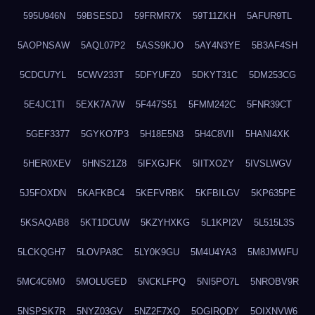
595U946N
59BSESDJ
59FRMR7X
59T11ZKH
5AFUR9TL
5AOPNSAW
5AQL07P2
5ASS9KJO
5AY4N3YE
5B3AF4SH
5CDCU7YL
5CWV233T
5DFYUFZ0
5DKYT31C
5DM253CG
5E4JC1TI
5EXK7A7W
5F447S51
5FMM242C
5FNR39CT
5GEF3377
5GYKO7P3
5H18E5N3
5H4C8VII
5HANI4XK
5HER0XEV
5HNS21Z8
5IFXGJFK
5IITXOZY
5IVSLWGV
5J5FOXDN
5KAFKBC4
5KEFVRBK
5KFBILGV
5KP635PE
5KSAQAB8
5KT1DCUW
5KZYHXKG
5L1KPI2V
5L515L3S
5LCKQGH7
5LOVPA8C
5LY0K9GU
5M4U4YA3
5M8JMWFU
5MC4C6M0
5MOLUGED
5NCKLFPQ
5NI5PO7L
5NROBV9R
5NSPSK7R
5NYZ03GV
5NZ2F7XQ
5OGIRQDY
5OIXNVW6