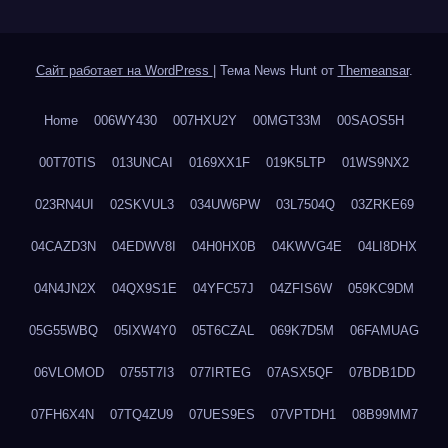
Сайт работает на WordPress
|
Тема News Hunt от
Themeansar
.
Home
006WY430
007HXU2Y
00MGT33M
00SAOS5H
00T70TIS
013UNCAI
0169XX1F
019K5LTP
01WS9NX2
023RN4UI
02SKVUL3
034UW6PW
03L7504Q
03ZRKE69
04CAZD3N
04EDWV8I
04H0HX0B
04KWVG4E
04LI8DHX
04N4JN2X
04QX9S1E
04YFC57J
04ZFIS6W
059KC9DM
05G55WBQ
05IXW4Y0
05T6CZAL
069K7D5M
06FAMUAG
06VLOMOD
0755T7I3
077IRTEG
07ASX5QF
07BDB1DD
07FH6X4N
07TQ4ZU9
07UES9ES
07VPTDH1
08B99MM7