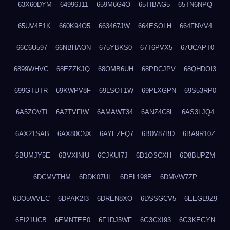
63X60DYM
64996J11
659M6G4O
65TIBAG5
65TN6NPQ
65UV4E1K
660K94O5
663467JW
664ESOLH
664FNVV4
66C6U597
66NBHAON
675YBKS0
67T6PVX5
67UCAPT0
6899WHVC
68EZZKJQ
68OMB6UH
68PDCJPV
68QHDOI3
699GTUTR
69KWPV8F
69LSOT1W
69PLXGPN
69S53RP0
6A5ZOVTI
6A7TVFIW
6AMAWT34
6ANZ4C8L
6AS3LJQ4
6AX21SAB
6AX80CNX
6AYEZFQ7
6B0V87BD
6BA9R10Z
6BUMJY5E
6BVXINIU
6CJKUI7J
6D1OSCXH
6D8BUPZM
6DCMVTHM
6DDK07UL
6DEL198E
6DMVW7ZP
6DO5WVEC
6DPAK2I3
6DREN8XO
6DSSGCV5
6EEGL9Z9
6EI21UCB
6EMNTEE0
6F1DJ5WF
6G3CXI93
6G3KEGYN