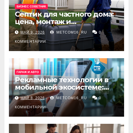
БИЗНЕС СОВЕТНИК
Септик для частного дома:
цена, монтаж и
организация автономной
МАЙ 9, 2026
METCOM16_RU
0
канализации
КОММЕНТАРИИ
ГАРАЖ И АВТО
Рекламные технологии в
мобильной экосистеме:
ключевые сервисы и
МАЙ 8, 2026
METCOM16_RU
0
принципы работы
КОММЕНТАРИИ