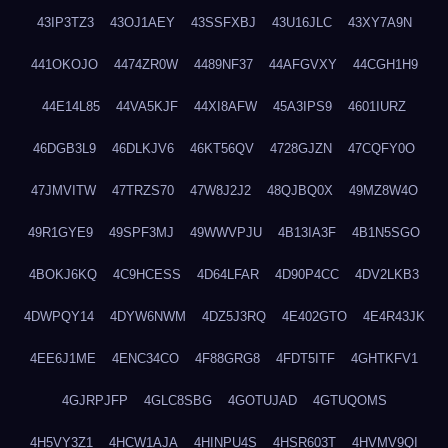
43IP3TZ3
43OJ1AEY
43SSFXBJ
43U16JLC
43XY7A9N
441OKOJO
4474ZR0W
4489NF37
44AFGVXY
44CGH1H9
44E14L85
44VA5KJF
44XI8AFW
45A3IPS9
4601IURZ
46DGB3L9
46DLKJV6
46KT56QV
4728GJZN
47CQFY0O
47JMVITW
47TRZS70
47W8J2J2
48QJBQ0X
49MZ8W4O
49R1GYE9
49SPF3MJ
49WWVPJU
4B13IA3F
4B1N5SGO
4BOKJ6KQ
4C9HCESS
4D64LFAR
4D90P4CC
4DV2LKB3
4DWPQY14
4DYW6NWM
4DZ5J3RQ
4E402GTO
4E4R43JK
4EE6J1ME
4ENC34CO
4F88GRG8
4FDT5ITF
4GHTKFV1
4GJRPJFP
4GLC8SBG
4GOTUJAD
4GTUQOMS
4H5VY3Z1
4HCW1AJA
4HINPU4S
4HSR603T
4HVMV9QI