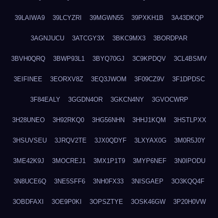
39LAIWA9
39LCYZRI
39MGWN55
39PXKH1B
3A43DKQP
3AGNJUCU
3ATCGY3X
3BKC9MX3
3BORDPAR
3BVH0QRQ
3BWP93L1
3BYQ70GJ
3C9KPDQV
3CL4BSMV
3EIFINEE
3EORXV8Z
3EQ3JWOM
3F09CZ9V
3F1DPDSC
3F84EALY
3GGDN4OR
3GKCN4NY
3GVOCWRP
3H28UNEO
3H92RKQ0
3HG56NHN
3HHJ1KQM
3HSTLPXX
3HSUVSEU
3JRQV2TE
3JX0QDYF
3LXYAX0G
3M0R5J0Y
3ME42K9J
3MOCREJ1
3MX1P1T9
3MYP6NEF
3N0IPODU
3N8UCE6Q
3NE5SFF6
3NH0FX33
3NISGAEP
3O3KQQ4F
3OBDFAXI
3OE9P0KI
3OPSZTYE
3OSK46GW
3P20H0VW