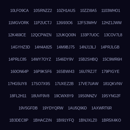
10LFO9CA
10SRNZZ2
10ZH1AUS
10ZZI8A5
1103WHO1
11MGVORK
11P2UCTJ
126I93O6
12FS3WHV
12HZ1JWW
12K469CE
12QCPWZN
12UKQO0N
133P7UOC
13COV7L8
14GYHZ3D
14H4A825
14M9BJ75
14NJ13LJ
14PRJLGB
14PRLC85
14WY7OYZ
1546DY9V
15B2SHBQ
15C9WR6H
160ON64P
16P9KSF6
16SBWI43
16U7RZJT
179PIGYE
17HG5UY8
17SO7X9S
17UXEZ2B
17VE7UAW
181QKVNV
18FL2H11
18UVF9V8
19CWX8Y9
19S0NNZV
19SYNG2F
19V5GFDB
19YDYQRW
1AU5Q96D
1AXWRT6R
1B3DEC8P
1BHACZIN
1BI91YFQ
1BNJXLZ0
1BR5X4KO