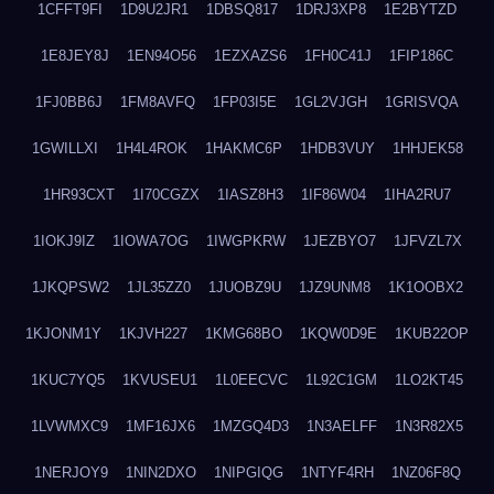
1CFFT9FI
1D9U2JR1
1DBSQ817
1DRJ3XP8
1E2BYTZD
1E8JEY8J
1EN94O56
1EZXAZS6
1FH0C41J
1FIP186C
1FJ0BB6J
1FM8AVFQ
1FP03I5E
1GL2VJGH
1GRISVQA
1GWILLXI
1H4L4ROK
1HAKMC6P
1HDB3VUY
1HHJEK58
1HR93CXT
1I70CGZX
1IASZ8H3
1IF86W04
1IHA2RU7
1IOKJ9IZ
1IOWA7OG
1IWGPKRW
1JEZBYO7
1JFVZL7X
1JKQPSW2
1JL35ZZ0
1JUOBZ9U
1JZ9UNM8
1K1OOBX2
1KJONM1Y
1KJVH227
1KMG68BO
1KQW0D9E
1KUB22OP
1KUC7YQ5
1KVUSEU1
1L0EECVC
1L92C1GM
1LO2KT45
1LVWMXC9
1MF16JX6
1MZGQ4D3
1N3AELFF
1N3R82X5
1NERJOY9
1NIN2DXO
1NIPGIQG
1NTYF4RH
1NZ06F8Q