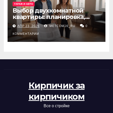
ГАРАЖ И АВТО
Выбор двухкомнатной
квартиры: планировка,
состояние жилья и
АПР 23, 2026
METCOM16_RU
0
проверка документов
КОММЕНТАРИИ
Кирпичик за
кирпичиком
Все о стройке