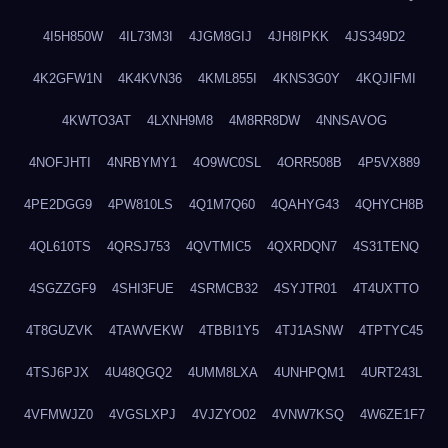
4I5H850W
4IL73M3I
4JGM8GIJ
4JH8IPKK
4JS349D2
4K2GFW1N
4K4KVN36
4KML855I
4KNS3G0Y
4KQJIFMI
4KWTO3AT
4LXNH9M8
4M8RR8DW
4NNSAVOG
4NOFJHTI
4NRBYMY1
4O9WC0SL
4ORR508B
4P5VX889
4PE2DGG9
4PW810LS
4Q1M7Q60
4QAHYG43
4QHYCH8B
4QL610TS
4QRSJ753
4QVTMIC5
4QXRDQN7
4S31TENQ
4SGZZGF9
4SHI3FUE
4SRMCB32
4SYJTR01
4T4UXTTO
4T8GUZVK
4TAWVEKW
4TBBI1Y5
4TJ1ASNW
4TPTYC45
4TSJ6PJX
4U48QGQ2
4UMM8LXA
4UNHPQM1
4URT243L
4VFMWJZ0
4VGSLXPJ
4VJZYO02
4VNW7KSQ
4W6ZE1F7