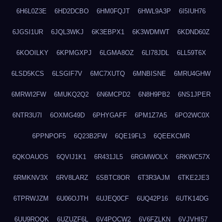
6H6L0Z3E
6HD2DCBO
6HM0FQJT
6HWL9A3P
6I5IUH76
6JGSI1UR
6JQL3WKJ
6K3EBPX1
6K3WDMWT
6KDND60Z
6KOOILKY
6KPMGXPJ
6LGMA8OZ
6LI78JDL
6LL59T6X
6LSD5KCS
6LSGIF7V
6MC7XUTQ
6MNBISNE
6MRU4GHW
6MRWI2FW
6MUKQ2Q2
6N6MCPD2
6N8H9PB2
6NS1JPER
6NTR3U7I
6OXMG49D
6PHYGAFF
6PM1Z7A5
6PO2WC0X
6PPNPOF5
6Q23B2FW
6QE19FL3
6QEEKCMR
6QKOAUOS
6QVIJ1K1
6R431JL5
6RGMWOLX
6RKWC57X
6RMKNV3X
6RV8LARZ
6SBTC8OR
6T3R3AJM
6TKE2JE3
6TPRWJZM
6U06OJTH
6UJEQ0CF
6UQ42P16
6UTK14DG
6UU9ROQK
6UZUZF6L
6V4POCW2
6V6FZLKN
6VJVHI57