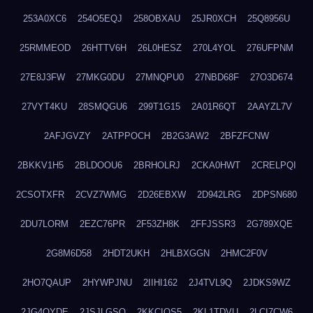
253A0XC6
254O5EQJ
258OBXAU
25JR0XCH
25Q8956U
25RMMEOD
26HTTV6H
26L0HESZ
270L4YOL
276UFPNM
27E8J3FW
27MKG0DU
27MNQPU0
27NBD68F
27O3D674
27VYT4KU
28SMQGU6
299T1G15
2A01R6QT
2AAYZL7V
2AFJGVZY
2ATPPOCH
2B2G3AW2
2BFZFCNW
2BKKV1H5
2BLDOOU6
2BRHOLRJ
2CKA0HWT
2CRELPQI
2CSOTXFR
2CVZ7WMG
2D26EBXW
2D942LRG
2DPSN680
2DU7LORM
2EZC76PR
2F53ZH8K
2FFJSSR3
2G789XQE
2G8M6D58
2HDT2UKH
2HLBXGGN
2HMC2F0V
2HO7QAUP
2HYWPJNU
2IIHI162
2J4TVL9Q
2JDKS9WZ
2JG4QYDE
2JSJLGSQ
2KKCIQS5
2KL1TDVU
2LCI7CW6