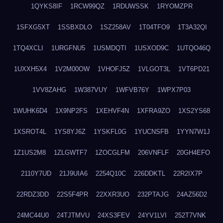
1QYKS8IF
1RCW99QZ
1RDUWSSK
1RYOMZPR
1SFXG5XT
1SSBXDLO
1SZ258AV
1T04TFO9
1T3A32QI
1TQ4XCLI
1URGFNU5
1USMDQTI
1USXOD9C
1UTQO46Q
1UXXH5X4
1V2M00OW
1VHOFJ5Z
1VLGOT3L
1VT6PD21
1VV8ZAHG
1W387VUY
1WFVB76Y
1WPX7P03
1WUHK6D4
1X9NP2FS
1XEHVF4N
1XFRA9ZO
1XS2YS68
1XSROT4L
1YS8YJ6Z
1YSKFL0G
1YUCNSFB
1YYN7W1J
1Z1US2M8
1ZLGWTF7
1ZOCGLFM
206VNFLF
20GH4EFO
2110Y7UD
21J9UIA6
2254Q10C
226DDKTL
22R2IX7P
22RDZ3DD
22S5F4PR
22XXR3UO
232PTAJG
24AZ56D2
24MC44U0
24TJTMVU
24XS3FEV
24YV1LVI
252T7VNK