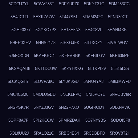
5CDCU7YL
5CWV233T
5DFYUFZ0
5DKYT31C
5DM253CG
5E4JC1TI
5EXK7A7W
5F447S51
5FMM242C
5FNR39CT
5GEF3377
5GYKO7P3
5H18E5N3
5H4C8VII
5HANI4XK
5HER0XEV
5HNS21Z8
5IFXGJFK
5IITXOZY
5IVSLWGV
5J5FOXDN
5KAFKBC4
5KEFVRBK
5KFBILGV
5KP635PE
5KSAQAB8
5KT1DCUW
5KZYHXKG
5L1KPI2V
5L515L3S
5LCKQGH7
5LOVPA8C
5LY0K9GU
5M4U4YA3
5M8JMWFU
5MC4C6M0
5MOLUGED
5NCKLFPQ
5NI5PO7L
5NROBV9R
5NSPSK7R
5NYZ03GV
5NZ2F7XQ
5OGIRQDY
5OIXNVW6
5OPF8A7F
5PI2KCCW
5PMRZDAK
5Q7NY9BS
5QDQI5F8
5QL8UU2J
5RALQ21C
5RBG4E64
5RCDBBFD
5ROV8T2I