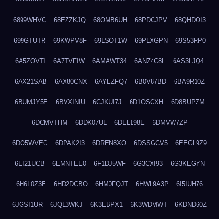
6899WHVC
68EZZKJQ
68OMB6UH
68PDCJPV
68QHDOI3
699GTUTR
69KWPV8F
69LSOT1W
69PLXGPN
69S53RP0
6A5ZOVTI
6A7TVFIW
6AMAWT34
6ANZ4C8L
6AS3LJQ4
6AX21SAB
6AX80CNX
6AYEZFQ7
6B0V87BD
6BA9R10Z
6BUMJY5E
6BVXINIU
6CJKUI7J
6D1OSCXH
6D8BUPZM
6DCMVTHM
6DDK07UL
6DEL198E
6DMVW7ZP
6DO5WVEC
6DPAK2I3
6DREN8XO
6DSSGCV5
6EEGL9Z9
6EI21UCB
6EMNTEE0
6F1DJ5WF
6G3CXI93
6G3KEGYN
6H6L0Z3E
6HD2DCBO
6HM0FQJT
6HWL9A3P
6I5IUH76
6JGSI1UR
6JQL3WKJ
6K3EBPX1
6K3WDMWT
6KDND60Z