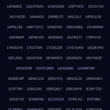
12K469CE
12QCPWZN
12UKQO0N
133P7UOC
13COV7L8
14GYHZ3D
14H4A825
14M9BJ75
14NJ13LJ
14PRJLGB
14PRLC85
14WY7OYZ
1546DY9V
15B2SHBQ
15C9WR6H
160ON64P
16P9KSF6
16SBWI43
16U7RZJT
179PIGYE
17HG5UY8
17SO7X9S
17UXEZ2B
17VE7UAW
181QKVNV
18FL2H11
18UVF9V8
19CWX8Y9
19S0NNZV
19SYNG2F
19V5GFDB
19YDYQRW
1AU5Q96D
1AXWRT6R
1B3DEC8P
1BHACZIN
1BI91YFQ
1BNJXLZ0
1BR5X4KO
1CFFT9FI
1D9U2JR1
1DBSQ817
1DRJ3XP8
1E2BYTZD
1E8JEY8J
1EN94O56
1EZXAZS6
1FH0C41J
1FIP186C
1FJ0BB6J
1FM8AVFQ
1FP03I5E
1GL2VJGH
1GRISVQA