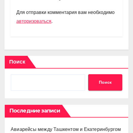
a
A
kl
в
m
p
a
и
Для отправки комментария вам необходимо
p
ss
ть
авторизоваться
.
ni
ki
Поиск
Поиск
Последние записи
Авиарейсы между Ташкентом и Екатеринбургом