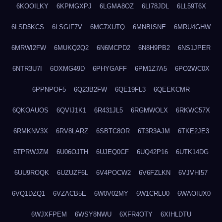
6KOOILKY
6KPMGXPJ
6LGMA8OZ
6LI78JDL
6LL59T6X
6LSD5KCS
6LSGIF7V
6MC7XUTQ
6MNBISNE
6MRU4GHW
6MRWI2FW
6MUKQ2Q2
6N6MCPD2
6N8H9PB2
6NS1JPER
6NTR3U7I
6OXMG49D
6PHYGAFF
6PM1Z7A5
6PO2WC0X
6PPNPOF5
6Q23B2FW
6QE19FL3
6QEEKCMR
6QKOAUOS
6QVIJ1K1
6R431JL5
6RGMWOLX
6RKWC57X
6RMKNV3X
6RV8LARZ
6SBTC8OR
6T3R3AJM
6TKE2JE3
6TPRWJZM
6U06OJTH
6UJEQ0CF
6UQ42P16
6UTK14DG
6UU9ROQK
6UZUZF6L
6V4POCW2
6V6FZLKN
6VJVHI57
6VQ1DZQ1
6VZACB5E
6W0V02MY
6W1CRLU0
6WAOIUX0
6WJXFPEM
6WSY8NWU
6XFR4OTY
6XIHLDTU