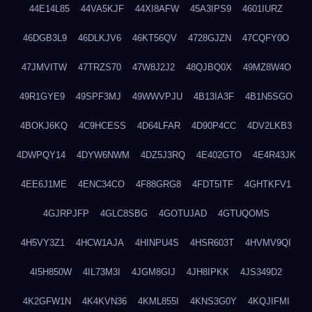
44E14L85
44VA5KJF
44XI8AFW
45A3IPS9
4601IURZ
46DGB3L9
46DLKJV6
46KT56QV
4728GJZN
47CQFY0O
47JMVITW
47TRZS70
47W8J2J2
48QJBQ0X
49MZ8W4O
49R1GYE9
49SPF3MJ
49WWVPJU
4B13IA3F
4B1N5SGO
4BOKJ6KQ
4C9HCESS
4D64LFAR
4D90P4CC
4DV2LKB3
4DWPQY14
4DYW6NWM
4DZ5J3RQ
4E402GTO
4E4R43JK
4EE6J1ME
4ENC34CO
4F88GRG8
4FDT5ITF
4GHTKFV1
4GJRPJFP
4GLC8SBG
4GOTUJAD
4GTUQOMS
4H5VY3Z1
4HCW1AJA
4HINPU4S
4HSR603T
4HVMV9QI
4I5H850W
4IL73M3I
4JGM8GIJ
4JH8IPKK
4JS349D2
4K2GFW1N
4K4KVN36
4KML855I
4KNS3G0Y
4KQJIFMI