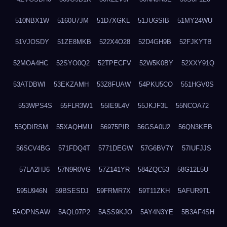
510NBX1W
5160U7JM
51D7XGKL
51JUGSIB
51MY24WU
51VJOSDY
51ZE8MKB
522X4O28
52D4GH9B
52FJKYTB
52MOA4HC
52SYO0Q2
52TPECFV
52W5K0BY
52XXY91Q
53ATDBWI
53EKZAMH
53Z8FUAW
54PKU5CO
551HGV0S
553WPS4S
55FLR3W1
55IE9L4V
55JKJF3L
55NCOA72
55QDIRSM
55XAQHMU
56975PIR
56GSA0U2
56QN3KEB
56SCV4BG
571FDQ4T
5771DEGW
57G6BV7Y
57IUFJJS
57LA2HJ6
57N9R0VG
57Z141YR
584ZQC53
58G12L5U
595U946N
59BSESDJ
59FRMR7X
59T11ZKH
5AFUR9TL
5AOPNSAW
5AQL07P2
5ASS9KJO
5AY4N3YE
5B3AF4SH