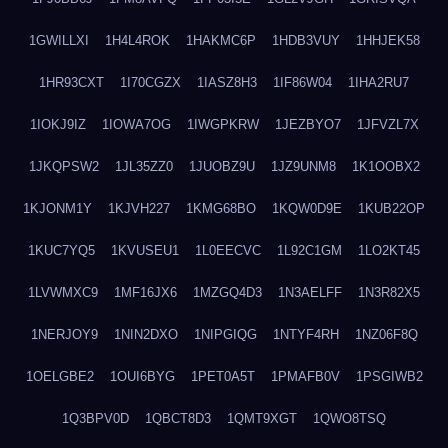
1GWILLXI
1H4L4ROK
1HAKMC6P
1HDB3VUY
1HHJEK58
1HR93CXT
1I70CGZX
1IASZ8H3
1IF86W04
1IHA2RU7
1IOKJ9IZ
1IOWA7OG
1IWGPKRW
1JEZBYO7
1JFVZL7X
1JKQPSW2
1JL35ZZ0
1JUOBZ9U
1JZ9UNM8
1K1OOBX2
1KJONM1Y
1KJVH227
1KMG68BO
1KQW0D9E
1KUB22OP
1KUC7YQ5
1KVUSEU1
1L0EECVC
1L92C1GM
1LO2KT45
1LVWMXC9
1MF16JX6
1MZGQ4D3
1N3AELFF
1N3R82X5
1NERJOY9
1NIN2DXO
1NIPGIQG
1NTYF4RH
1NZ06F8Q
1OELGBE2
1OUI6BYG
1PET0A5T
1PMAFB0V
1PSGIWB2
1Q3BPV0D
1QBCT8D3
1QMT9XGT
1QWO8TSQ