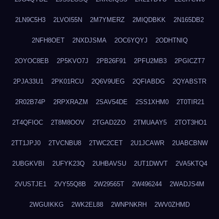
2LN9C5H3
2LVOI55N
2M7YMERZ
2MIQDBKK
2N165DB2
2NFH8OET
2NXDJSMA
2OC6YQYJ
2ODHTNIQ
2OYOC8EB
2P5KVO7J
2PB26F91
2PFU2MB3
2PGICZT7
2PJA33U1
2PK01RCU
2Q6V9UEG
2QFIABDG
2QYABSTR
2R02B74P
2RPXRAZM
2SAV54DE
2SS1XHM0
2T0TIR21
2T4QFIOC
2T8M8OOV
2TGAD2ZO
2TMUAAY5
2TOT3HO1
2TT1JPJ0
2TVCNBU8
2TWC2CET
2U1JCAWR
2UABCBNW
2UBGKVBI
2UFYK23Q
2UHBAVSU
2UT1DWVT
2VA5KTQ4
2VUSTJE1
2VY55Q8B
2W29565T
2W496244
2WADJS4M
2WGUIKKG
2WK2EL88
2WNPNKRH
2WV0ZHMD