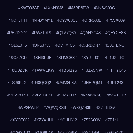
4KWTO3AT
4LXNH9M8
4M8RR8DW
4NNSAVOG
4NOFJHTI
4NRBYMY1
4O9WC0SL
4ORR508B
4P5VX889
4PE2DGG9
4PW810LS
4Q1M7Q60
4QAHYG43
4QHYCH8B
4QL610TS
4QRSJ753
4QVTMIC5
4QXRDQN7
4S31TENQ
4SGZZGF9
4SHI3FUE
4SRMCB32
4SYJTR01
4T4UXTTO
4T8GUZVK
4TAWVEKW
4TBBI1Y5
4TJ1ASNW
4TPTYC45
4TSJ6PJX
4U48QGQ2
4UMM8LXA
4UNHPQM1
4URT243L
4VFMWJZ0
4VGSLXPJ
4VJZYO02
4VNW7KSQ
4W6ZE1F7
4WP2PW82
4WQWQXX8
4WXQZN38
4X7TT8GV
4XYOT662
4XZYAUHI
4YQHH612
4Z52SO0V
4ZP14UIL
4ZVGSBH0
50JO9B1K
50KZ2V9P
50NNJN5E
50S8F1Z0