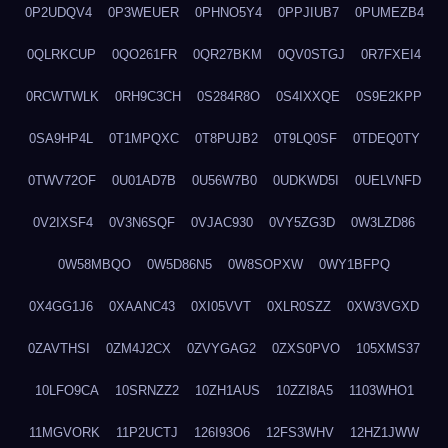
0P2UDQV4
0P3WEUER
0PHNO5Y4
0PPJIUB7
0PUMEZB4
0QLRKCUP
0QO261FR
0QR27BKM
0QV0STGJ
0R7FXEI4
0RCWTWLK
0RH9C3CH
0S284R8O
0S4IXXQE
0S9E2KPP
0SA9HP4L
0T1MPQXC
0T8PUJB2
0T9LQ0SF
0TDEQ0TY
0TWV72OF
0U01AD7B
0U56W7B0
0UDKWD5I
0UELVNFD
0V2IXSF4
0V3N6SQF
0VJAC930
0VY5ZG3D
0W3LZD86
0W58MBQO
0W5D86N5
0W8SOPXW
0WY1BFPQ
0X4GG1J6
0XAANC43
0XI05VVT
0XLR0SZZ
0XW3VGXD
0ZAVTHSI
0ZM4J2CX
0ZVYGAG2
0ZXS0PVO
105XMS37
10LFO9CA
10SRNZZ2
10ZH1AUS
10ZZI8A5
1103WHO1
11MGVORK
11P2UCTJ
126I93O6
12FS3WHV
12HZ1JWW