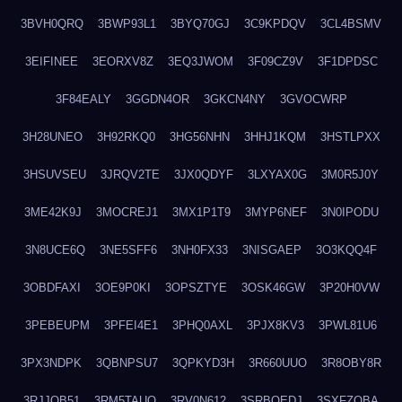
3BVH0QRQ
3BWP93L1
3BYQ70GJ
3C9KPDQV
3CL4BSMV
3EIFINEE
3EORXV8Z
3EQ3JWOM
3F09CZ9V
3F1DPDSC
3F84EALY
3GGDN4OR
3GKCN4NY
3GVOCWRP
3H28UNEO
3H92RKQ0
3HG56NHN
3HHJ1KQM
3HSTLPXX
3HSUVSEU
3JRQV2TE
3JX0QDYF
3LXYAX0G
3M0R5J0Y
3ME42K9J
3MOCREJ1
3MX1P1T9
3MYP6NEF
3N0IPODU
3N8UCE6Q
3NE5SFF6
3NH0FX33
3NISGAEP
3O3KQQ4F
3OBDFAXI
3OE9P0KI
3OPSZTYE
3OSK46GW
3P20H0VW
3PEBEUPM
3PFEI4E1
3PHQ0AXL
3PJX8KV3
3PWL81U6
3PX3NDPK
3QBNPSU7
3QPKYD3H
3R660UUO
3R8OBY8R
3RJJOB51
3RM5TAUQ
3RV0N612
3SRBQEDJ
3SXFZOBA