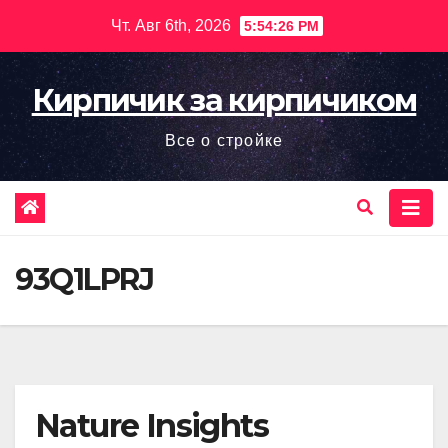
Перейти
Чт. Авг 6th, 2026
5:54:27 PM
к
содержимому
Кирпичик за кирпичиком
Все о стройке
93Q1LPRJ
Nature Insights