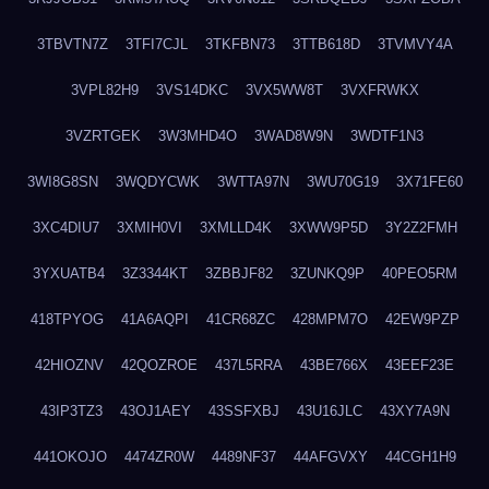
3TBVTN7Z
3TFI7CJL
3TKFBN73
3TTB618D
3TVMVY4A
3VPL82H9
3VS14DKC
3VX5WW8T
3VXFRWKX
3VZRTGEK
3W3MHD4O
3WAD8W9N
3WDTF1N3
3WI8G8SN
3WQDYCWK
3WTTA97N
3WU70G19
3X71FE60
3XC4DIU7
3XMIH0VI
3XMLLD4K
3XWW9P5D
3Y2Z2FMH
3YXUATB4
3Z3344KT
3ZBBJF82
3ZUNKQ9P
40PEO5RM
418TPYOG
41A6AQPI
41CR68ZC
428MPM7O
42EW9PZP
42HIOZNV
42QOZROE
437L5RRA
43BE766X
43EEF23E
43IP3TZ3
43OJ1AEY
43SSFXBJ
43U16JLC
43XY7A9N
441OKOJO
4474ZR0W
4489NF37
44AFGVXY
44CGH1H9