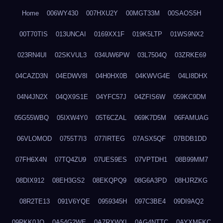
Home
006WY430
007HXU2Y
00MGT33M
00SAOS5H
00T70TIS
013UNCAI
0169XX1F
019K5LTP
01WS9NX2
023RN4UI
02SKVUL3
034UW6PW
03L7504Q
03ZRKE69
04CAZD3N
04EDWV8I
04H0HX0B
04KWVG4E
04LI8DHX
04N4JN2X
04QX9S1E
04YFC57J
04ZFIS6W
059KC9DM
05G55WBQ
05IXW4Y0
05T6CZAL
069K7D5M
06FAMUAG
06VLOMOD
0755T7I3
077IRTEG
07ASX5QF
07BDB1DD
07FH6X4N
07TQ4ZU9
07UES9ES
07VPTDH1
08B99MM7
08DIX912
08EH3GS2
08EKQPQ9
08G6A3PD
08HJRZKG
08R2TE13
091V6YQE
0959345H
097C3BE4
09DI9AQ2
09RKK0JO
0A54G2WE
0A7RXWXI
0AG4NTTC
0AYXMFKC