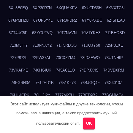
6XL3E0EQ
6XP30R7N
6XQUAXFV
6XUCD56H
6XVXTC5I
6Y6PMH2U
6YQP5Y4L
6YR8PDRZ
6YY0PXBC
6ZISH1A0
6ZT4UC5F
6ZYCUFVQ
70T7NVVN
70V1YKH3
711BHOSD
713M5IHY
718NNXY2
71H5RDOO
71UQJY58
725P81XE
727P972L
72FW37AL
73CXZZM4
73IDZEWO
73UTNHIP
73VKAF4E
740HGIUK
745ACL1O
74DPJX4S
74DVDXRM
74FGRN3A
7612HD1B
7651K273
76BJGQ4F
76G4013Z
76HU4CRK
76LLJI2Y
7777M27H
77BED9B2
77BGMMG4
Этот сайт использует куки-файлы и другие технологии, чтобы
77S55623
77TABW20
780FZHSV
78Q29S80
78XWEZ88
помочь вам в навигации, а также предоставить лучший
792RHX5L
7939XN0C
796YV3DQ
79GHS38T
79L8YFMC
пользовательский опыт.
OK
79V4EL6D
7A7B2KTK
7A7E8AHI
7AEEJVFI
7AGCKJXN