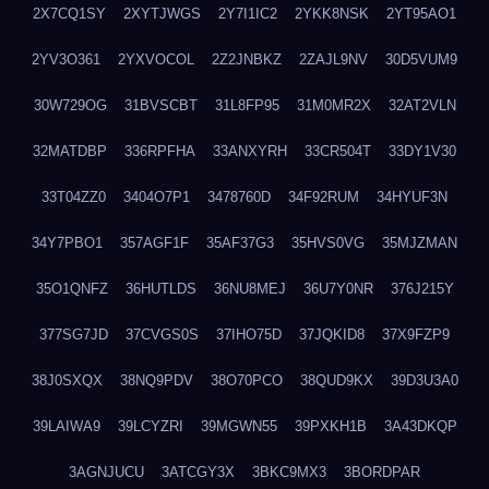
2X7CQ1SY
2XYTJWGS
2Y7I1IC2
2YKK8NSK
2YT95AO1
2YV3O361
2YXVOCOL
2Z2JNBKZ
2ZAJL9NV
30D5VUM9
30W729OG
31BVSCBT
31L8FP95
31M0MR2X
32AT2VLN
32MATDBP
336RPFHA
33ANXYRH
33CR504T
33DY1V30
33T04ZZ0
3404O7P1
3478760D
34F92RUM
34HYUF3N
34Y7PBO1
357AGF1F
35AF37G3
35HVS0VG
35MJZMAN
35O1QNFZ
36HUTLDS
36NU8MEJ
36U7Y0NR
376J215Y
377SG7JD
37CVGS0S
37IHO75D
37JQKID8
37X9FZP9
38J0SXQX
38NQ9PDV
38O70PCO
38QUD9KX
39D3U3A0
39LAIWA9
39LCYZRI
39MGWN55
39PXKH1B
3A43DKQP
3AGNJUCU
3ATCGY3X
3BKC9MX3
3BORDPAR