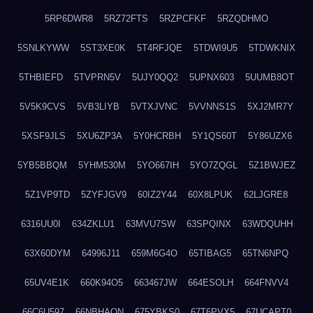
5RP6DWR8
5RZ72FTS
5RZPCFKF
5RZQDHMO
5SNLKYWW
5ST3XE0K
5T4RFJQE
5TDWI9U5
5TDWKNIX
5THBIEFD
5TVPRN5V
5UJY0QQ2
5UPNX603
5UUMB8OT
5V5K9CVS
5VB3LIYB
5VTXJVNC
5VVNNS1S
5XJ2MR7Y
5XSF9JLS
5XU6ZP3A
5Y0HCRBH
5Y1QS60T
5Y86UZX6
5YB5BBQM
5YHM530M
5YO667IH
5YO7ZQGL
5Z1BWJEZ
5Z1VP9TD
5ZYFJGV9
60IZ2Y44
60X8LPUK
62LJGRE8
6316UU0I
634ZKLU1
63MVU7SW
63SPQINX
63WDQUHH
63X60DYM
64996J11
659M6G4O
65TIBAG5
65TN6NPQ
65UV4E1K
660K94O5
663467JW
664ESOLH
664FNVV4
66C6U597
66NBHAON
675YBKS0
67T6PVX5
67UCAPT0