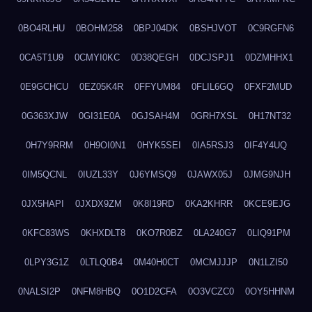
0BO4RLHU
0BOHM258
0BPJ04DK
0BSHJVOT
0C9RGFN6
0CA5T1U9
0CMYI0KC
0D38QEGH
0DCJSPJ1
0DZMHHX1
0E9GCHCU
0EZ05K4R
0FFYUM84
0FLIL6GQ
0FXF2MUD
0G363XJW
0GI31E0A
0GJSAH4M
0GRH7XSL
0H17NT32
0H7Y9RRM
0H9OI0N1
0HYK5SEI
0IA5RSJ3
0IF4Y4UQ
0IM5QCNL
0IUZL33Y
0J6YMSQ9
0JAWX05J
0JMG9NJH
0JX5HAPI
0JXDX9ZM
0K8I19RD
0KA2KHRR
0KCE9EJG
0KFC83WS
0KHXDLT8
0KO7R0BZ
0LA240G7
0LIQ91PM
0LPY3G1Z
0LTLQ0B4
0M40H0CT
0MCMJJJP
0N1LZI50
0NALSI2P
0NFM8HBQ
0O1D2CFA
0O3VCZC0
0OY5HHNM