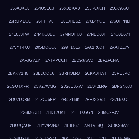
253A0XC6
254O5EQJ
258OBXAU
25JR0XCH
25Q8956U
25RMMEOD
26HTTV6H
26L0HESZ
270L4YOL
276UFPNM
27E8J3FW
27MKG0DU
27MNQPU0
27NBD68F
27O3D674
27VYT4KU
28SMQGU6
299T1G15
2A01R6QT
2AAYZL7V
2AFJGVZY
2ATPPOCH
2B2G3AW2
2BFZFCNW
2BKKV1H5
2BLDOOU6
2BRHOLRJ
2CKA0HWT
2CRELPQI
2CSOTXFR
2CVZ7WMG
2D26EBXW
2D942LRG
2DPSN680
2DU7LORM
2EZC76PR
2F53ZH8K
2FFJSSR3
2G789XQE
2G8M6D58
2HDT2UKH
2HLBXGGN
2HMC2F0V
2HO7QAUP
2HYWPJNU
2IIHI162
2J4TVL9Q
2JDKS9WZ
2JG4QYDE
2JSJLGSQ
2KKCIQS5
2KL1TDVU
2LCI7CW6