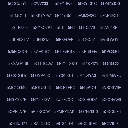
5CDCU7YL
5CWV233T
5DFYUFZ0
5DKYT31C
5DM253CG
5E4JC1TI
5EXK7A7W
5F447S51
5FMM242C
5FNR39CT
5GEF3377
5GYKO7P3
5H18E5N3
5H4C8VII
5HANI4XK
5HER0XEV
5HNS21Z8
5IFXGJFK
5IITXOZY
5IVSLWGV
5J5FOXDN
5KAFKBC4
5KEFVRBK
5KFBILGV
5KP635PE
5KSAQAB8
5KT1DCUW
5KZYHXKG
5L1KPI2V
5L515L3S
5LCKQGH7
5LOVPA8C
5LY0K9GU
5M4U4YA3
5M8JMWFU
5MC4C6M0
5MOLUGED
5NCKLFPQ
5NI5PO7L
5NROBV9R
5NSPSK7R
5NYZ03GV
5NZ2F7XQ
5OGIRQDY
5OIXNVW6
5OPF8A7F
5PI2KCCW
5PMRZDAK
5Q7NY9BS
5QDQI5F8
5QL8UU2J
5RALQ21C
5RBG4E64
5RCDBBFD
5ROV8T2I