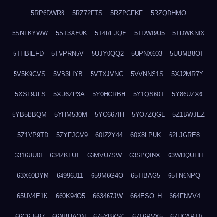
5RP6DWR8
5RZ72FTS
5RZPCFKF
5RZQDHMO
5SNLKYWW
5ST3XE0K
5T4RFJQE
5TDWI9U5
5TDWKNIX
5THBIEFD
5TVPRN5V
5UJY0QQ2
5UPNX603
5UUMB8OT
5V5K9CVS
5VB3LIYB
5VTXJVNC
5VVNNS1S
5XJ2MR7Y
5XSF9JLS
5XU6ZP3A
5Y0HCRBH
5Y1QS60T
5Y86UZX6
5YB5BBQM
5YHM530M
5YO667IH
5YO7ZQGL
5Z1BWJEZ
5Z1VP9TD
5ZYFJGV9
60IZ2Y44
60X8LPUK
62LJGRE8
6316UU0I
634ZKLU1
63MVU7SW
63SPQINX
63WDQUHH
63X60DYM
64996J11
659M6G4O
65TIBAG5
65TN6NPQ
65UV4E1K
660K94O5
663467JW
664ESOLH
664FNVV4
66C6U597
66NBHAON
675YBKS0
67T6PVX5
67UCAPT0