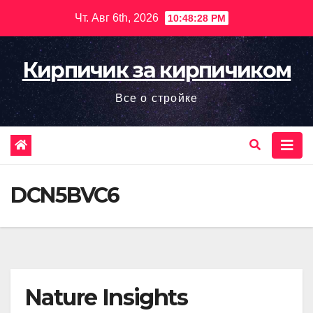
Перейти
Чт. Авг 6th, 2026
10:48:29 PM
к
содержимому
Кирпичик за кирпичиком
Все о стройке
DCN5BVC6
Nature Insights