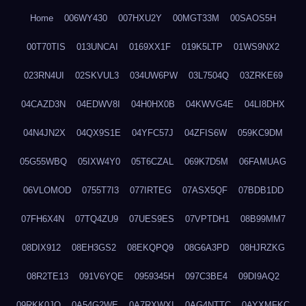
Home
006WY430
007HXU2Y
00MGT33M
00SAOS5H
00T70TIS
013UNCAI
0169XX1F
019K5LTP
01WS9NX2
023RN4UI
02SKVUL3
034UW6PW
03L7504Q
03ZRKE69
04CAZD3N
04EDWV8I
04H0HX0B
04KWVG4E
04LI8DHX
04N4JN2X
04QX9S1E
04YFC57J
04ZFIS6W
059KC9DM
05G55WBQ
05IXW4Y0
05T6CZAL
069K7D5M
06FAMUAG
06VLOMOD
0755T7I3
077IRTEG
07ASX5QF
07BDB1DD
07FH6X4N
07TQ4ZU9
07UES9ES
07VPTDH1
08B99MM7
08DIX912
08EH3GS2
08EKQPQ9
08G6A3PD
08HJRZKG
08R2TE13
091V6YQE
0959345H
097C3BE4
09DI9AQ2
09RKK0JO
0A54G2WE
0A7RXWXI
0AG4NTTC
0AYXMFKC