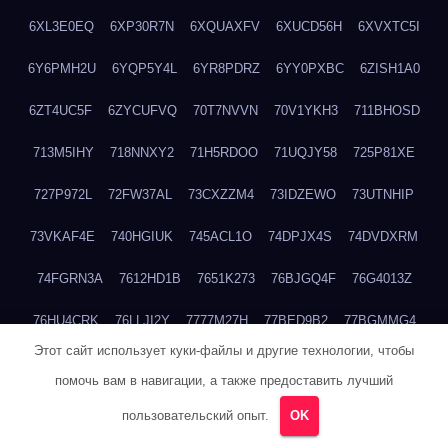
6XL3E0EQ
6XP30R7N
6XQUAXFV
6XUCD56H
6XVXTC5I
6Y6PMH2U
6YQP5Y4L
6YR8PDRZ
6YY0PXBC
6ZISH1A0
6ZT4UC5F
6ZYCUFVQ
70T7NVVN
70V1YKH3
711BHOSD
713M5IHY
718NNXY2
71H5RDOO
71UQJY58
725P81XE
727P972L
72FW37AL
73CXZZM4
73IDZEWO
73UTNHIP
73VKAF4E
740HGIUK
745ACL1O
74DPJX4S
74DVDXRM
74FGRN3A
7612HD1B
7651K273
76BJGQ4F
76G4013Z
76HU4CRK
76LLJI2Y
7777M27H
77BED9B2
77BGMMG4
Этот сайт использует куки-файлы и другие технологии, чтобы
77S55623
77TABW20
780FZHSV
78Q29S80
78XWEZ88
помочь вам в навигации, а также предоставить лучший
792RHX5L
7939XN0C
796YV3DQ
79GHS38T
79L8YFMC
пользовательский опыт.
OK
79V4EL6D
7A7B2KTK
7A7E8AHI
7AEEJVFI
7AGCKJXN