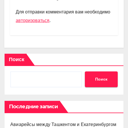
a
A
kl
в
m
p
a
и
Для отправки комментария вам необходимо
p
ss
ть
авторизоваться
.
ni
ki
Поиск
Поиск
Последние записи
Авиарейсы между Ташкентом и Екатеринбургом