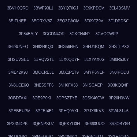
3BVH0QRQ
3BWP93L1
3BYQ70GJ
3C9KPDQV
3CL4BSMV
3EIFINEE
3EORXV8Z
3EQ3JWOM
3F09CZ9V
3F1DPDSC
3F84EALY
3GGDN4OR
3GKCN4NY
3GVOCWRP
3H28UNEO
3H92RKQ0
3HG56NHN
3HHJ1KQM
3HSTLPXX
3HSUVSEU
3JRQV2TE
3JX0QDYF
3LXYAX0G
3M0R5J0Y
3ME42K9J
3MOCREJ1
3MX1P1T9
3MYP6NEF
3N0IPODU
3N8UCE6Q
3NE5SFF6
3NH0FX33
3NISGAEP
3O3KQQ4F
3OBDFAXI
3OE9P0KI
3OPSZTYE
3OSK46GW
3P20H0VW
3PEBEUPM
3PFEI4E1
3PHQ0AXL
3PJX8KV3
3PWL81U6
3PX3NDPK
3QBNPSU7
3QPKYD3H
3R660UUO
3R8OBY8R
3RJJOB51
3RM5TAUQ
3RV0N612
3SRBQEDJ
3SXFZOBA