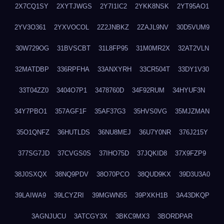
2X7CQ1SY
2XYTJWGS
2Y7I1IC2
2YKK8NSK
2YT95AO1
2YV3O361
2YXVOCOL
2Z2JNBKZ
2ZAJL9NV
30D5VUM9
30W729OG
31BVSCBT
31L8FP95
31M0MR2X
32AT2VLN
32MATDBP
336RPFHA
33ANXYRH
33CR504T
33DY1V30
33T04ZZ0
3404O7P1
3478760D
34F92RUM
34HYUF3N
34Y7PBO1
357AGF1F
35AF37G3
35HVS0VG
35MJZMAN
35O1QNFZ
36HUTLDS
36NU8MEJ
36U7Y0NR
376J215Y
377SG7JD
37CVGS0S
37IHO75D
37JQKID8
37X9FZP9
38J0SXQX
38NQ9PDV
38O70PCO
38QUD9KX
39D3U3A0
39LAIWA9
39LCYZRI
39MGWN55
39PXKH1B
3A43DKQP
3AGNJUCU
3ATCGY3X
3BKC9MX3
3BORDPAR