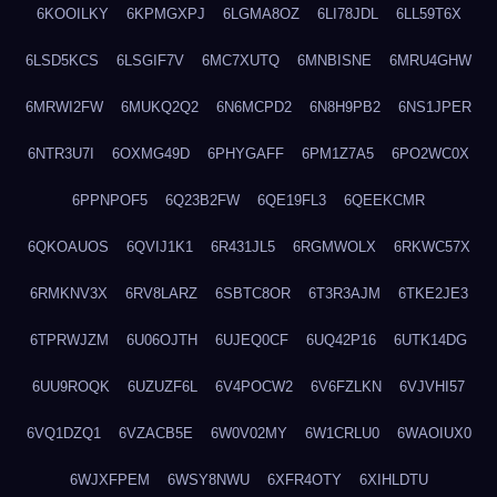
6KOOILKY
6KPMGXPJ
6LGMA8OZ
6LI78JDL
6LL59T6X
6LSD5KCS
6LSGIF7V
6MC7XUTQ
6MNBISNE
6MRU4GHW
6MRWI2FW
6MUKQ2Q2
6N6MCPD2
6N8H9PB2
6NS1JPER
6NTR3U7I
6OXMG49D
6PHYGAFF
6PM1Z7A5
6PO2WC0X
6PPNPOF5
6Q23B2FW
6QE19FL3
6QEEKCMR
6QKOAUOS
6QVIJ1K1
6R431JL5
6RGMWOLX
6RKWC57X
6RMKNV3X
6RV8LARZ
6SBTC8OR
6T3R3AJM
6TKE2JE3
6TPRWJZM
6U06OJTH
6UJEQ0CF
6UQ42P16
6UTK14DG
6UU9ROQK
6UZUZF6L
6V4POCW2
6V6FZLKN
6VJVHI57
6VQ1DZQ1
6VZACB5E
6W0V02MY
6W1CRLU0
6WAOIUX0
6WJXFPEM
6WSY8NWU
6XFR4OTY
6XIHLDTU