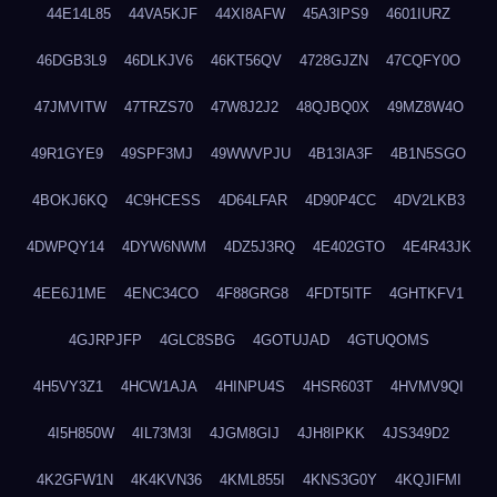
44E14L85
44VA5KJF
44XI8AFW
45A3IPS9
4601IURZ
46DGB3L9
46DLKJV6
46KT56QV
4728GJZN
47CQFY0O
47JMVITW
47TRZS70
47W8J2J2
48QJBQ0X
49MZ8W4O
49R1GYE9
49SPF3MJ
49WWVPJU
4B13IA3F
4B1N5SGO
4BOKJ6KQ
4C9HCESS
4D64LFAR
4D90P4CC
4DV2LKB3
4DWPQY14
4DYW6NWM
4DZ5J3RQ
4E402GTO
4E4R43JK
4EE6J1ME
4ENC34CO
4F88GRG8
4FDT5ITF
4GHTKFV1
4GJRPJFP
4GLC8SBG
4GOTUJAD
4GTUQOMS
4H5VY3Z1
4HCW1AJA
4HINPU4S
4HSR603T
4HVMV9QI
4I5H850W
4IL73M3I
4JGM8GIJ
4JH8IPKK
4JS349D2
4K2GFW1N
4K4KVN36
4KML855I
4KNS3G0Y
4KQJIFMI