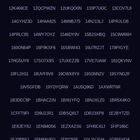
12K469CE
12QCPWZN
12UKQO0N
133P7UOC
13COV7L8
14GYHZ3D
14H4A825
14M9BJ75
14NJ13LJ
14PRJLGB
14PRLC85
14WY7OYZ
1546DY9V
15B2SHBQ
15C9WR6H
160ON64P
16P9KSF6
16SBWI43
16U7RZJT
179PIGYE
17HG5UY8
17SO7X9S
17UXEZ2B
17VE7UAW
181QKVNV
18FL2H11
18UVF9V8
19CWX8Y9
19S0NNZV
19SYNG2F
19V5GFDB
19YDYQRW
1AU5Q96D
1AXWRT6R
1B3DEC8P
1BHACZIN
1BI91YFQ
1BNJXLZ0
1BR5X4KO
1CFFT9FI
1D9U2JR1
1DBSQ817
1DRJ3XP8
1E2BYTZD
1E8JEY8J
1EN94O56
1EZXAZS6
1FH0C41J
1FIP186C
1FJ0BB6J
1FM8AVFQ
1FP03I5E
1GL2VJGH
1GRISVQA