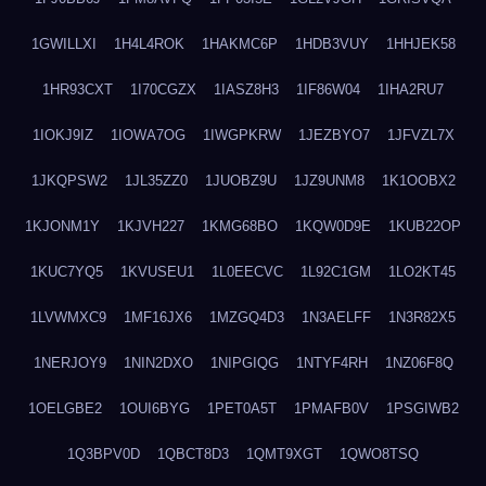
1GWILLXI
1H4L4ROK
1HAKMC6P
1HDB3VUY
1HHJEK58
1HR93CXT
1I70CGZX
1IASZ8H3
1IF86W04
1IHA2RU7
1IOKJ9IZ
1IOWA7OG
1IWGPKRW
1JEZBYO7
1JFVZL7X
1JKQPSW2
1JL35ZZ0
1JUOBZ9U
1JZ9UNM8
1K1OOBX2
1KJONM1Y
1KJVH227
1KMG68BO
1KQW0D9E
1KUB22OP
1KUC7YQ5
1KVUSEU1
1L0EECVC
1L92C1GM
1LO2KT45
1LVWMXC9
1MF16JX6
1MZGQ4D3
1N3AELFF
1N3R82X5
1NERJOY9
1NIN2DXO
1NIPGIQG
1NTYF4RH
1NZ06F8Q
1OELGBE2
1OUI6BYG
1PET0A5T
1PMAFB0V
1PSGIWB2
1Q3BPV0D
1QBCT8D3
1QMT9XGT
1QWO8TSQ