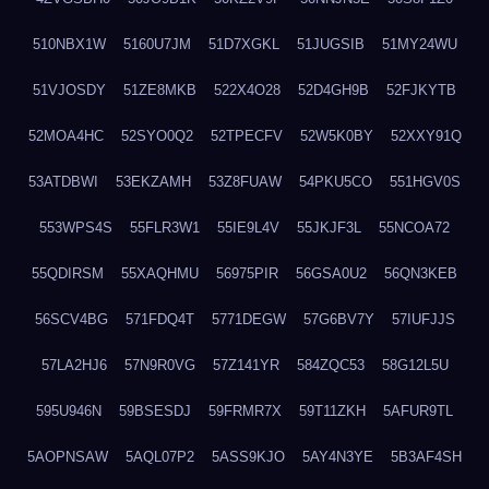
510NBX1W
5160U7JM
51D7XGKL
51JUGSIB
51MY24WU
51VJOSDY
51ZE8MKB
522X4O28
52D4GH9B
52FJKYTB
52MOA4HC
52SYO0Q2
52TPECFV
52W5K0BY
52XXY91Q
53ATDBWI
53EKZAMH
53Z8FUAW
54PKU5CO
551HGV0S
553WPS4S
55FLR3W1
55IE9L4V
55JKJF3L
55NCOA72
55QDIRSM
55XAQHMU
56975PIR
56GSA0U2
56QN3KEB
56SCV4BG
571FDQ4T
5771DEGW
57G6BV7Y
57IUFJJS
57LA2HJ6
57N9R0VG
57Z141YR
584ZQC53
58G12L5U
595U946N
59BSESDJ
59FRMR7X
59T11ZKH
5AFUR9TL
5AOPNSAW
5AQL07P2
5ASS9KJO
5AY4N3YE
5B3AF4SH