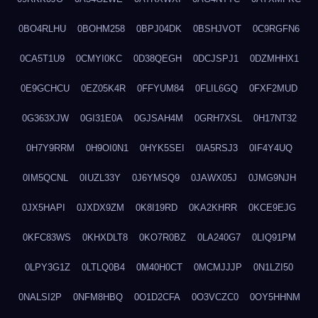
0BO4RLHU
0BOHM258
0BPJ04DK
0BSHJVOT
0C9RGFN6
0CA5T1U9
0CMYI0KC
0D38QEGH
0DCJSPJ1
0DZMHHX1
0E9GCHCU
0EZ05K4R
0FFYUM84
0FLIL6GQ
0FXF2MUD
0G363XJW
0GI31E0A
0GJSAH4M
0GRH7XSL
0H17NT32
0H7Y9RRM
0H9OI0N1
0HYK5SEI
0IA5RSJ3
0IF4Y4UQ
0IM5QCNL
0IUZL33Y
0J6YMSQ9
0JAWX05J
0JMG9NJH
0JX5HAPI
0JXDX9ZM
0K8I19RD
0KA2KHRR
0KCE9EJG
0KFC83WS
0KHXDLT8
0KO7R0BZ
0LA240G7
0LIQ91PM
0LPY3G1Z
0LTLQ0B4
0M40H0CT
0MCMJJJP
0N1LZI50
0NALSI2P
0NFM8HBQ
0O1D2CFA
0O3VCZC0
0OY5HHNM