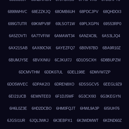
6899WHVC
68EZZKJQ
68OMB6UH
68PDCJPV
68QHDOI3
699GTUTR
69KWPV8F
69LSOT1W
69PLXGPN
69S53RP0
6A5ZOVTI
6A7TVFIW
6AMAWT34
6ANZ4C8L
6AS3LJQ4
6AX21SAB
6AX80CNX
6AYEZFQ7
6B0V87BD
6BA9R10Z
6BUMJY5E
6BVXINIU
6CJKUI7J
6D1OSCXH
6D8BUPZM
6DCMVTHM
6DDK07UL
6DEL198E
6DMVW7ZP
6DO5WVEC
6DPAK2I3
6DREN8XO
6DSSGCV5
6EEGL9Z9
6EI21UCB
6EMNTEE0
6F1DJ5WF
6G3CXI93
6G3KEGYN
6H6L0Z3E
6HD2DCBO
6HM0FQJT
6HWL9A3P
6I5IUH76
6JGSI1UR
6JQL3WKJ
6K3EBPX1
6K3WDMWT
6KDND60Z