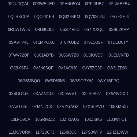
0P2UDQV4
0P3WEUER
0PHNO5Y4
0PPJIUB7
0PUMEZB4
0QLRKCUP
0QO261FR
0QR27BKM
0QV0STGJ
0R7FXEI4
0RCWTWLK
0RH9C3CH
0S284R8O
0S4IXXQE
0S9E2KPP
0SA9HP4L
0T1MPQXC
0T8PUJB2
0T9LQ0SF
0TDEQ0TY
0TWV72OF
0U01AD7B
0U56W7B0
0UDKWD5I
0UELVNFD
0V2IXSF4
0V3N6SQF
0VJAC930
0VY5ZG3D
0W3LZD86
0W58MBQO
0W5D86N5
0W8SOPXW
0WY1BFPQ
0X4GG1J6
0XAANC43
0XI05VVT
0XLR0SZZ
0XW3VGXD
0ZAVTHSI
0ZM4J2CX
0ZVYGAG2
0ZXS0PVO
105XMS37
10LFO9CA
10SRNZZ2
10ZH1AUS
10ZZI8A5
1103WHO1
11MGVORK
11P2UCTJ
126I93O6
12FS3WHV
12HZ1JWW