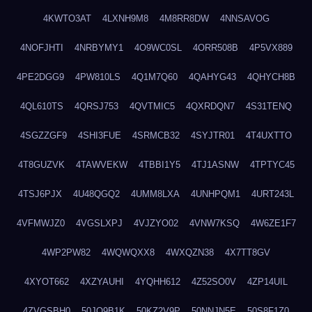
4KWTO3AT
4LXNH9M8
4M8RR8DW
4NNSAVOG
4NOFJHTI
4NRBYMY1
4O9WC0SL
4ORR508B
4P5VX889
4PE2DGG9
4PW810LS
4Q1M7Q60
4QAHYG43
4QHYCH8B
4QL610TS
4QRSJ753
4QVTMIC5
4QXRDQN7
4S31TENQ
4SGZZGF9
4SHI3FUE
4SRMCB32
4SYJTR01
4T4UXTTO
4T8GUZVK
4TAWVEKW
4TBBI1Y5
4TJ1ASNW
4TPTYC45
4TSJ6PJX
4U48QGQ2
4UMM8LXA
4UNHPQM1
4URT243L
4VFMWJZ0
4VGSLXPJ
4VJZYO02
4VNW7KSQ
4W6ZE1F7
4WP2PW82
4WQWQXX8
4WXQZN38
4X7TT8GV
4XYOT662
4XZYAUHI
4YQHH612
4Z52SO0V
4ZP14UIL
4ZVGSBH0
50JO9B1K
50KZ2V9P
50NNJN5E
50S8F1Z0