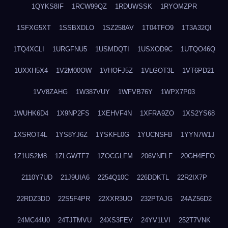
1QYKS8IF
1RCW99QZ
1RDUWSSK
1RYOMZPR
1SFXG5XT
1SSBXDLO
1SZ258AV
1T04TFO9
1T3A32QI
1TQ4XCLI
1URGFNU5
1USMDQTI
1USXOD9C
1UTQO46Q
1UXXH5X4
1V2M00OW
1VHOFJ5Z
1VLGOT3L
1VT6PD21
1VV8ZAHG
1W387VUY
1WFVB76Y
1WPX7P03
1WUHK6D4
1X9NP2FS
1XEHVF4N
1XFRA9ZO
1XS2YS68
1XSROT4L
1YS8YJ6Z
1YSKFL0G
1YUCNSFB
1YYN7W1J
1Z1US2M8
1ZLGWTF7
1ZOCGLFM
206VNFLF
20GH4EFO
2110Y7UD
21J9UIA6
2254Q10C
226DDKTL
22R2IX7P
22RDZ3DD
22S5F4PR
22XXR3UO
232PTAJG
24AZ56D2
24MC44U0
24TJTMVU
24XS3FEV
24YV1LVI
252T7VNK