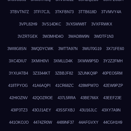
3TBVTN7Z
3TFI7CJL
3TKFBN73
3TTB618D
3TVMVY4A
3VPL82H9
3VS14DKC
3VX5WW8T
3VXFRWKX
3VZRTGEK
3W3MHD4O
3WAD8W9N
3WDTF1N3
3WI8G8SN
3WQDYCWK
3WTTA97N
3WU70G19
3X71FE60
3XC4DIU7
3XMIH0VI
3XMLLD4K
3XWW9P5D
3Y2Z2FMH
3YXUATB4
3Z3344KT
3ZBBJF82
3ZUNKQ9P
40PEO5RM
418TPYOG
41A6AQPI
41CR68ZC
428MPM7O
42EW9PZP
42HIOZNV
42QOZROE
437L5RRA
43BE766X
43EEF23E
43IP3TZ3
43OJ1AEY
43SSFXBJ
43U16JLC
43XY7A9N
441OKOJO
4474ZR0W
4489NF37
44AFGVXY
44CGH1H9