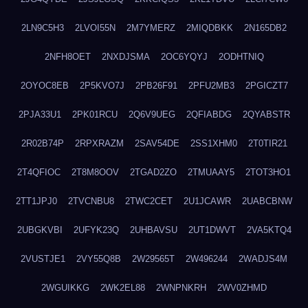
2LN9C5H3
2LVOI55N
2M7YMERZ
2MIQDBKK
2N165DB2
2NFH8OET
2NXDJSMA
2OC6YQYJ
2ODHTNIQ
2OYOC8EB
2P5KVO7J
2PB26F91
2PFU2MB3
2PGICZT7
2PJA33U1
2PK01RCU
2Q6V9UEG
2QFIABDG
2QYABSTR
2R02B74P
2RPXRAZM
2SAV54DE
2SS1XHM0
2T0TIR21
2T4QFIOC
2T8M8OOV
2TGAD2ZO
2TMUAAY5
2TOT3HO1
2TT1JPJ0
2TVCNBU8
2TWC2CET
2U1JCAWR
2UABCBNW
2UBGKVBI
2UFYK23Q
2UHBAVSU
2UT1DWVT
2VA5KTQ4
2VUSTJE1
2VY55Q8B
2W29565T
2W496244
2WADJS4M
2WGUIKKG
2WK2EL88
2WNPNKRH
2WV0ZHMD