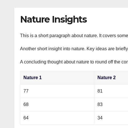
р
p
l
а
Nature Insights
a
в
s
и
s
This is a short paragraph about nature. It covers some
т
n
ь
Another short insight into nature. Key ideas are briefl
i
A concluding thought about nature to round off the con
k
i
Nature 1
Nature 2
77
81
68
83
64
34