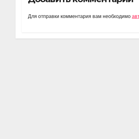
gr
s
o
а
a
A
kl
в
Для отправки комментария вам необходимо
ав
m
p
a
и
p
ss
ть
ni
ki