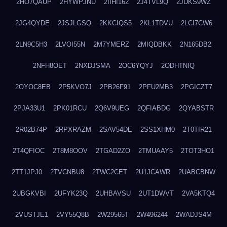
2HO7QAUP
2HYWPJNU
2IIHI162
2J4TVL9Q
2JDKS9WZ
2JG4QYDE
2JSJLGSQ
2KKCIQS5
2KL1TDVU
2LCI7CW6
2LN9C5H3
2LVOI55N
2M7YMERZ
2MIQDBKK
2N165DB2
2NFH8OET
2NXDJSMA
2OC6YQYJ
2ODHTNIQ
2OYOC8EB
2P5KVO7J
2PB26F91
2PFU2MB3
2PGICZT7
2PJA33U1
2PK01RCU
2Q6V9UEG
2QFIABDG
2QYABSTR
2R02B74P
2RPXRAZM
2SAV54DE
2SS1XHM0
2T0TIR21
2T4QFIOC
2T8M8OOV
2TGAD2ZO
2TMUAAY5
2TOT3HO1
2TT1JPJ0
2TVCNBU8
2TWC2CET
2U1JCAWR
2UABCBNW
2UBGKVBI
2UFYK23Q
2UHBAVSU
2UT1DWVT
2VA5KTQ4
2VUSTJE1
2VY55Q8B
2W29565T
2W496244
2WADJS4M