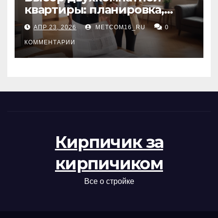
квартиры: планировка,
состояние жилья и
АПР 23, 2026
METCOM16_RU
0
проверка документов
КОММЕНТАРИИ
Кирпичик за
кирпичиком
Все о стройке