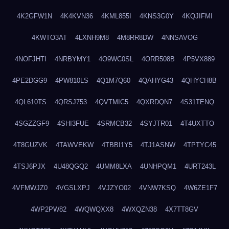
4K2GFW1N
4K4KVN36
4KML855I
4KNS3G0Y
4KQJIFMI
4KWTO3AT
4LXNH9M8
4M8RR8DW
4NNSAVOG
4NOFJHTI
4NRBYMY1
4O9WC0SL
4ORR508B
4P5VX889
4PE2DGG9
4PW810LS
4Q1M7Q60
4QAHYG43
4QHYCH8B
4QL610TS
4QRSJ753
4QVTMIC5
4QXRDQN7
4S31TENQ
4SGZZGF9
4SHI3FUE
4SRMCB32
4SYJTR01
4T4UXTTO
4T8GUZVK
4TAWVEKW
4TBBI1Y5
4TJ1ASNW
4TPTYC45
4TSJ6PJX
4U48QGQ2
4UMM8LXA
4UNHPQM1
4URT243L
4VFMWJZ0
4VGSLXPJ
4VJZYO02
4VNW7KSQ
4W6ZE1F7
4WP2PW82
4WQWQXX8
4WXQZN38
4X7TT8GV