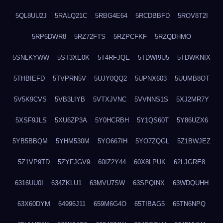
5QL8UU2J
5RALQ21C
5RBG4E64
5RCDBBFD
5ROV8T2I
5RP6DWR8
5RZ72FTS
5RZPCFKF
5RZQDHMO
5SNLKYWW
5ST3XE0K
5T4RFJQE
5TDWI9U5
5TDWKNIX
5THBIEFD
5TVPRN5V
5UJY0QQ2
5UPNX603
5UUMB8OT
5V5K9CVS
5VB3LIYB
5VTXJVNC
5VVNNS1S
5XJ2MR7Y
5XSF9JLS
5XU6ZP3A
5Y0HCRBH
5Y1QS60T
5Y86UZX6
5YB5BBQM
5YHM530M
5YO667IH
5YO7ZQGL
5Z1BWJEZ
5Z1VP9TD
5ZYFJGV9
60IZ2Y44
60X8LPUK
62LJGRE8
6316UU0I
634ZKLU1
63MVU7SW
63SPQINX
63WDQUHH
63X60DYM
64996J11
659M6G4O
65TIBAG5
65TN6NPQ