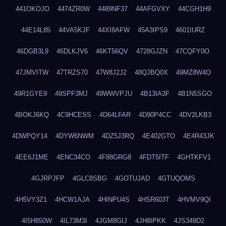
441OKOJO
4474ZR0W
4489NF37
44AFGVXY
44CGH1H9
44E14L85
44VA5KJF
44XI8AFW
45A3IPS9
4601IURZ
46DGB3L9
46DLKJV6
46KT56QV
4728GJZN
47CQFY0O
47JMVITW
47TRZS70
47W8J2J2
48QJBQ0X
49MZ8W4O
49R1GYE9
49SPF3MJ
49WWVPJU
4B13IA3F
4B1N5SGO
4BOKJ6KQ
4C9HCESS
4D64LFAR
4D90P4CC
4DV2LKB3
4DWPQY14
4DYW6NWM
4DZ5J3RQ
4E402GTO
4E4R43JK
4EE6J1ME
4ENC34CO
4F88GRG8
4FDT5ITF
4GHTKFV1
4GJRPJFP
4GLC8SBG
4GOTUJAD
4GTUQOMS
4H5VY3Z1
4HCW1AJA
4HINPU4S
4HSR603T
4HVMV9QI
4I5H850W
4IL73M3I
4JGM8GIJ
4JH8IPKK
4JS349D2