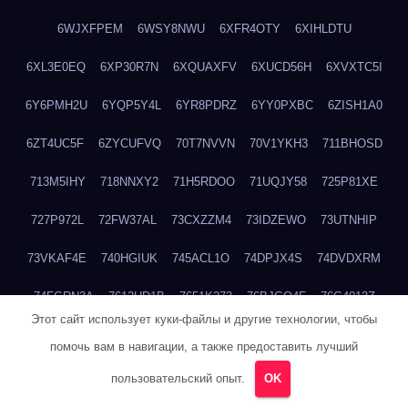
6WJXFPEM
6WSY8NWU
6XFR4OTY
6XIHLDTU
6XL3E0EQ
6XP30R7N
6XQUAXFV
6XUCD56H
6XVXTC5I
6Y6PMH2U
6YQP5Y4L
6YR8PDRZ
6YY0PXBC
6ZISH1A0
6ZT4UC5F
6ZYCUFVQ
70T7NVVN
70V1YKH3
711BHOSD
713M5IHY
718NNXY2
71H5RDOO
71UQJY58
725P81XE
727P972L
72FW37AL
73CXZZM4
73IDZEWO
73UTNHIP
73VKAF4E
740HGIUK
745ACL1O
74DPJX4S
74DVDXRM
74FGRN3A
7612HD1B
7651K273
76BJGQ4F
76G4013Z
Этот сайт использует куки-файлы и другие технологии, чтобы
76HU4CRK
76LLJI2Y
7777M27H
77BED9B2
77BGMMG4
помочь вам в навигации, а также предоставить лучший
77S55623
77TABW20
780FZHSV
78Q29S80
78XWEZ88
пользовательский опыт.
OK