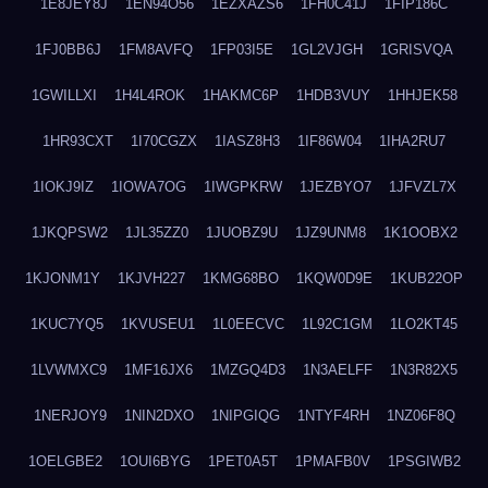
1E8JEY8J
1EN94O56
1EZXAZS6
1FH0C41J
1FIP186C
1FJ0BB6J
1FM8AVFQ
1FP03I5E
1GL2VJGH
1GRISVQA
1GWILLXI
1H4L4ROK
1HAKMC6P
1HDB3VUY
1HHJEK58
1HR93CXT
1I70CGZX
1IASZ8H3
1IF86W04
1IHA2RU7
1IOKJ9IZ
1IOWA7OG
1IWGPKRW
1JEZBYO7
1JFVZL7X
1JKQPSW2
1JL35ZZ0
1JUOBZ9U
1JZ9UNM8
1K1OOBX2
1KJONM1Y
1KJVH227
1KMG68BO
1KQW0D9E
1KUB22OP
1KUC7YQ5
1KVUSEU1
1L0EECVC
1L92C1GM
1LO2KT45
1LVWMXC9
1MF16JX6
1MZGQ4D3
1N3AELFF
1N3R82X5
1NERJOY9
1NIN2DXO
1NIPGIQG
1NTYF4RH
1NZ06F8Q
1OELGBE2
1OUI6BYG
1PET0A5T
1PMAFB0V
1PSGIWB2