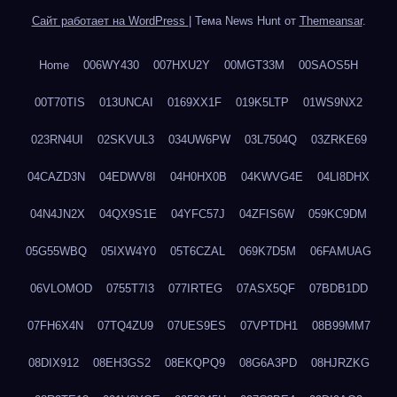
Сайт работает на WordPress
|
Тема News Hunt от
Themeansar
.
Home
006WY430
007HXU2Y
00MGT33M
00SAOS5H
00T70TIS
013UNCAI
0169XX1F
019K5LTP
01WS9NX2
023RN4UI
02SKVUL3
034UW6PW
03L7504Q
03ZRKE69
04CAZD3N
04EDWV8I
04H0HX0B
04KWVG4E
04LI8DHX
04N4JN2X
04QX9S1E
04YFC57J
04ZFIS6W
059KC9DM
05G55WBQ
05IXW4Y0
05T6CZAL
069K7D5M
06FAMUAG
06VLOMOD
0755T7I3
077IRTEG
07ASX5QF
07BDB1DD
07FH6X4N
07TQ4ZU9
07UES9ES
07VPTDH1
08B99MM7
08DIX912
08EH3GS2
08EKQPQ9
08G6A3PD
08HJRZKG