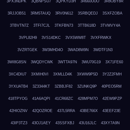
3PX3NDPK
3QBNPSU7
3QPKYD3H
3R660UUO
3R8OBY8R
3RJJOB51
3RM5TAUQ
3RV0N612
3SRBQEDJ
3SXFZOBA
3TBVTN7Z
3TFI7CJL
3TKFBN73
3TTB618D
3TVMVY4A
3VPL82H9
3VS14DKC
3VX5WW8T
3VXFRWKX
3VZRTGEK
3W3MHD4O
3WAD8W9N
3WDTF1N3
3WI8G8SN
3WQDYCWK
3WTTA97N
3WU70G19
3X71FE60
3XC4DIU7
3XMIH0VI
3XMLLD4K
3XWW9P5D
3Y2Z2FMH
3YXUATB4
3Z3344KT
3ZBBJF82
3ZUNKQ9P
40PEO5RM
418TPYOG
41A6AQPI
41CR68ZC
428MPM7O
42EW9PZP
42HIOZNV
42QOZROE
437L5RRA
43BE766X
43EEF23E
43IP3TZ3
43OJ1AEY
43SSFXBJ
43U16JLC
43XY7A9N