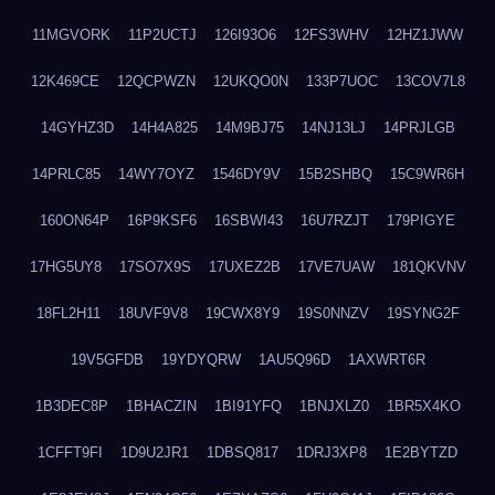
11MGVORK
11P2UCTJ
126I93O6
12FS3WHV
12HZ1JWW
12K469CE
12QCPWZN
12UKQO0N
133P7UOC
13COV7L8
14GYHZ3D
14H4A825
14M9BJ75
14NJ13LJ
14PRJLGB
14PRLC85
14WY7OYZ
1546DY9V
15B2SHBQ
15C9WR6H
160ON64P
16P9KSF6
16SBWI43
16U7RZJT
179PIGYE
17HG5UY8
17SO7X9S
17UXEZ2B
17VE7UAW
181QKVNV
18FL2H11
18UVF9V8
19CWX8Y9
19S0NNZV
19SYNG2F
19V5GFDB
19YDYQRW
1AU5Q96D
1AXWRT6R
1B3DEC8P
1BHACZIN
1BI91YFQ
1BNJXLZ0
1BR5X4KO
1CFFT9FI
1D9U2JR1
1DBSQ817
1DRJ3XP8
1E2BYTZD