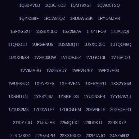
1Q3BPV0D
1QBCT8D3
1QMT9XGT
1QWO8TSQ
1QYKS8IF
1RCW99QZ
1RDUWSSK
1RYOMZPR
1SFXG5XT
1SSBXDLO
1SZ258AV
1T04TFO9
1T3A32QI
1TQ4XCLI
1URGFNU5
1USMDQTI
1USXOD9C
1UTQO46Q
1UXXH5X4
1V2M00OW
1VHOFJ5Z
1VLGOT3L
1VT6PD21
1VV8ZAHG
1W387VUY
1WFVB76Y
1WPX7P03
1WUHK6D4
1X9NP2FS
1XEHVF4N
1XFRA9ZO
1XS2YS68
1XSROT4L
1YS8YJ6Z
1YSKFL0G
1YUCNSFB
1YYN7W1J
1Z1US2M8
1ZLGWTF7
1ZOCGLFM
206VNFLF
20GH4EFO
2110Y7UD
21J9UIA6
2254Q10C
226DDKTL
22R2IX7P
22RDZ3DD
22S5F4PR
22XXR3UO
232PTAJG
24AZ56D2