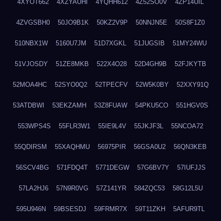
4XYOT662
4XZYAUHI
4YQHH612
4Z52SO0V
4ZP14UIL
4ZVGSBH0
50JO9B1K
50KZ2V9P
50NNJN5E
50S8F1Z0
510NBX1W
5160U7JM
51D7XGKL
51JUGSIB
51MY24WU
51VJOSDY
51ZE8MKB
522X4O28
52D4GH9B
52FJKYTB
52MOA4HC
52SYO0Q2
52TPECFV
52W5K0BY
52XXY91Q
53ATDBWI
53EKZAMH
53Z8FUAW
54PKU5CO
551HGV0S
553WPS4S
55FLR3W1
55IE9L4V
55JKJF3L
55NCOA72
55QDIRSM
55XAQHMU
56975PIR
56GSA0U2
56QN3KEB
56SCV4BG
571FDQ4T
5771DEGW
57G6BV7Y
57IUFJJS
57LA2HJ6
57N9R0VG
57Z141YR
584ZQC53
58G12L5U
595U946N
59BSESDJ
59FRMR7X
59T11ZKH
5AFUR9TL