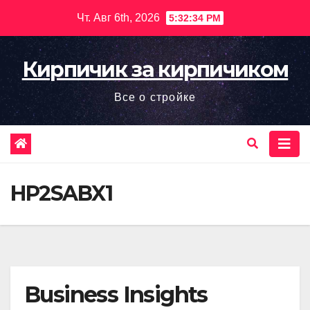
Перейти
Чт. Авг 6th, 2026
5:32:35 PM
к
содержимому
Кирпичик за кирпичиком
Все о стройке
HP2SABX1
Business Insights