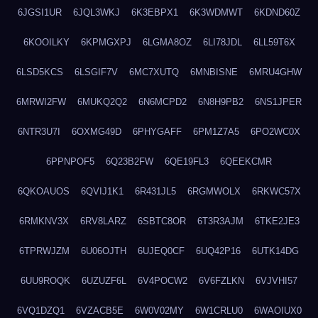
6JGSI1UR
6JQL3WKJ
6K3EBPX1
6K3WDMWT
6KDND60Z
6KOOILKY
6KPMGXPJ
6LGMA8OZ
6LI78JDL
6LL59T6X
6LSD5KCS
6LSGIF7V
6MC7XUTQ
6MNBISNE
6MRU4GHW
6MRWI2FW
6MUKQ2Q2
6N6MCPD2
6N8H9PB2
6NS1JPER
6NTR3U7I
6OXMG49D
6PHYGAFF
6PM1Z7A5
6PO2WC0X
6PPNPOF5
6Q23B2FW
6QE19FL3
6QEEKCMR
6QKOAUOS
6QVIJ1K1
6R431JL5
6RGMWOLX
6RKWC57X
6RMKNV3X
6RV8LARZ
6SBTC8OR
6T3R3AJM
6TKE2JE3
6TPRWJZM
6U06OJTH
6UJEQ0CF
6UQ42P16
6UTK14DG
6UU9ROQK
6UZUZF6L
6V4POCW2
6V6FZLKN
6VJVHI57
6VQ1DZQ1
6VZACB5E
6W0V02MY
6W1CRLU0
6WAOIUX0