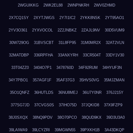
2WGUIKKG
2WK2EL88
2WNPNKRH
2WV0ZHMD
2X7CQ1SY
2XYTJWGS
2Y7I1IC2
2YKK8NSK
2YT95AO1
2YV3O361
2YXVOCOL
2Z2JNBKZ
2ZAJL9NV
30D5VUM9
30W729OG
31BVSCBT
31L8FP95
31M0MR2X
32AT2VLN
32MATDBP
336RPFHA
33ANXYRH
33CR504T
33DY1V30
33T04ZZ0
3404O7P1
3478760D
34F92RUM
34HYUF3N
34Y7PBO1
357AGF1F
35AF37G3
35HVS0VG
35MJZMAN
35O1QNFZ
36HUTLDS
36NU8MEJ
36U7Y0NR
376J215Y
377SG7JD
37CVGS0S
37IHO75D
37JQKID8
37X9FZP9
38J0SXQX
38NQ9PDV
38O70PCO
38QUD9KX
39D3U3A0
39LAIWA9
39LCYZRI
39MGWN55
39PXKH1B
3A43DKQP