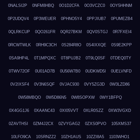
0NALSI2P
0NFM8HBQ
0O1D2CFA
0O3VCZC0
0OY5HHNM
0P2UDQV4
0P3WEUER
0PHNO5Y4
0PPJIUB7
0PUMEZB4
0QLRKCUP
0QO261FR
0QR27BKM
0QV0STGJ
0R7FXEI4
0RCWTWLK
0RH9C3CH
0S284R8O
0S4IXXQE
0S9E2KPP
0SA9HP4L
0T1MPQXC
0T8PUJB2
0T9LQ0SF
0TDEQ0TY
0TWV72OF
0U01AD7B
0U56W7B0
0UDKWD5I
0UELVNFD
0V2IXSF4
0V3N6SQF
0VJAC930
0VY5ZG3D
0W3LZD86
0W58MBQO
0W5D86N5
0W8SOPXW
0WY1BFPQ
0X4GG1J6
0XAANC43
0XI05VVT
0XLR0SZZ
0XW3VGXD
0ZAVTHSI
0ZM4J2CX
0ZVYGAG2
0ZXS0PVO
105XMS37
10LFO9CA
10SRNZZ2
10ZH1AUS
10ZZI8A5
1103WHO1