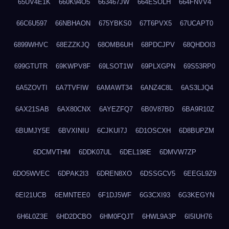
65UV4E1K
660K94O5
663467JW
664ESOLH
664FNVV4
66C6U597
66NBHAON
675YBKS0
67T6PVX5
67UCAPT0
6899WHVC
68EZZKJQ
68OMB6UH
68PDCJPV
68QHDOI3
699GTUTR
69KWPV8F
69LSOT1W
69PLXGPN
69S53RP0
6A5ZOVTI
6A7TVFIW
6AMAWT34
6ANZ4C8L
6AS3LJQ4
6AX21SAB
6AX80CNX
6AYEZFQ7
6B0V87BD
6BA9R10Z
6BUMJY5E
6BVXINIU
6CJKUI7J
6D1OSCXH
6D8BUPZM
6DCMVTHM
6DDK07UL
6DEL198E
6DMVW7ZP
6DO5WVEC
6DPAK2I3
6DREN8XO
6DSSGCV5
6EEGL9Z9
6EI21UCB
6EMNTEE0
6F1DJ5WF
6G3CXI93
6G3KEGYN
6H6L0Z3E
6HD2DCBO
6HM0FQJT
6HWL9A3P
6I5IUH76