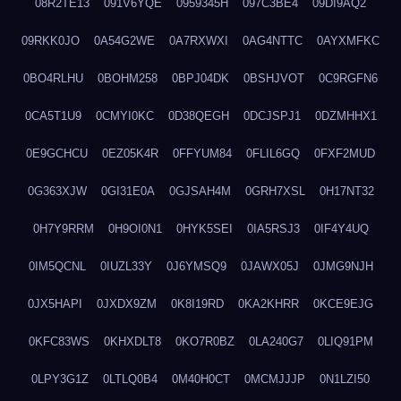
08R2TE13
091V6YQE
0959345H
097C3BE4
09DI9AQ2
09RKK0JO
0A54G2WE
0A7RXWXI
0AG4NTTC
0AYXMFKC
0BO4RLHU
0BOHM258
0BPJ04DK
0BSHJVOT
0C9RGFN6
0CA5T1U9
0CMYI0KC
0D38QEGH
0DCJSPJ1
0DZMHHX1
0E9GCHCU
0EZ05K4R
0FFYUM84
0FLIL6GQ
0FXF2MUD
0G363XJW
0GI31E0A
0GJSAH4M
0GRH7XSL
0H17NT32
0H7Y9RRM
0H9OI0N1
0HYK5SEI
0IA5RSJ3
0IF4Y4UQ
0IM5QCNL
0IUZL33Y
0J6YMSQ9
0JAWX05J
0JMG9NJH
0JX5HAPI
0JXDX9ZM
0K8I19RD
0KA2KHRR
0KCE9EJG
0KFC83WS
0KHXDLT8
0KO7R0BZ
0LA240G7
0LIQ91PM
0LPY3G1Z
0LTLQ0B4
0M40H0CT
0MCMJJJP
0N1LZI50