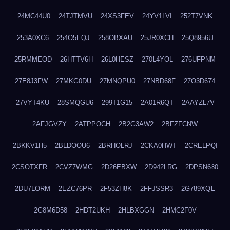
24MC44U0
24TJTMVU
24XS3FEV
24YV1LVI
252T7VNK
253A0XC6
254O5EQJ
258OBXAU
25JR0XCH
25Q8956U
25RMMEOD
26HTTV6H
26L0HESZ
270L4YOL
276UFPNM
27E8J3FW
27MKG0DU
27MNQPU0
27NBD68F
27O3D674
27VYT4KU
28SMQGU6
299T1G15
2A01R6QT
2AAYZL7V
2AFJGVZY
2ATPPOCH
2B2G3AW2
2BFZFCNW
2BKKV1H5
2BLDOOU6
2BRHOLRJ
2CKA0HWT
2CRELPQI
2CSOTXFR
2CVZ7WMG
2D26EBXW
2D942LRG
2DPSN680
2DU7LORM
2EZC76PR
2F53ZH8K
2FFJSSR3
2G789XQE
2G8M6D58
2HDT2UKH
2HLBXGGN
2HMC2F0V