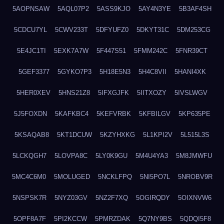
5AOPNSAW
5AQL07P2
5ASS9KJO
5AY4N3YE
5B3AF4SH
5CDCU7YL
5CWV233T
5DFYUFZ0
5DKYT31C
5DM253CG
5E4JC1TI
5EXK7A7W
5F447S51
5FMM242C
5FNR39CT
5GEF3377
5GYKO7P3
5H18E5N3
5H4C8VII
5HANI4XK
5HER0XEV
5HNS21Z8
5IFXGJFK
5IITXOZY
5IVSLWGV
5J5FOXDN
5KAFKBC4
5KEFVRBK
5KFBILGV
5KP635PE
5KSAQAB8
5KT1DCUW
5KZYHXKG
5L1KPI2V
5L515L3S
5LCKQGH7
5LOVPA8C
5LY0K9GU
5M4U4YA3
5M8JMWFU
5MC4C6M0
5MOLUGED
5NCKLFPQ
5NI5PO7L
5NROBV9R
5NSPSK7R
5NYZ03GV
5NZ2F7XQ
5OGIRQDY
5OIXNVW6
5OPF8A7F
5PI2KCCW
5PMRZDAK
5Q7NY9BS
5QDQI5F8