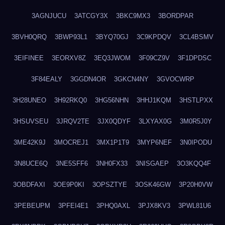
3AGNJUCU
3ATCGY3X
3BKC9MX3
3BORDPAR
3BVH0QRQ
3BWP93L1
3BYQ70GJ
3C9KPDQV
3CL4BSMV
3EIFINEE
3EORXV8Z
3EQ3JWOM
3F09CZ9V
3F1DPDSC
3F84EALY
3GGDN4OR
3GKCN4NY
3GVOCWRP
3H28UNEO
3H92RKQ0
3HG56NHN
3HHJ1KQM
3HSTLPXX
3HSUVSEU
3JRQV2TE
3JX0QDYF
3LXYAX0G
3M0R5J0Y
3ME42K9J
3MOCREJ1
3MX1P1T9
3MYP6NEF
3N0IPODU
3N8UCE6Q
3NE5SFF6
3NH0FX33
3NISGAEP
3O3KQQ4F
3OBDFAXI
3OE9P0KI
3OPSZTYE
3OSK46GW
3P20H0VW
3PEBEUPM
3PFEI4E1
3PHQ0AXL
3PJX8KV3
3PWL81U6