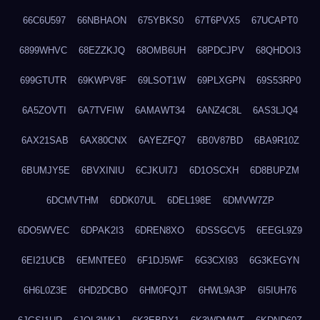
66C6U597
66NBHAON
675YBKS0
67T6PVX5
67UCAPT0
6899WHVC
68EZZKJQ
68OMB6UH
68PDCJPV
68QHDOI3
699GTUTR
69KWPV8F
69LSOT1W
69PLXGPN
69S53RP0
6A5ZOVTI
6A7TVFIW
6AMAWT34
6ANZ4C8L
6AS3LJQ4
6AX21SAB
6AX80CNX
6AYEZFQ7
6B0V87BD
6BA9R10Z
6BUMJY5E
6BVXINIU
6CJKUI7J
6D1OSCXH
6D8BUPZM
6DCMVTHM
6DDK07UL
6DEL198E
6DMVW7ZP
6DO5WVEC
6DPAK2I3
6DREN8XO
6DSSGCV5
6EEGL9Z9
6EI21UCB
6EMNTEE0
6F1DJ5WF
6G3CXI93
6G3KEGYN
6H6L0Z3E
6HD2DCBO
6HM0FQJT
6HWL9A3P
6I5IUH76