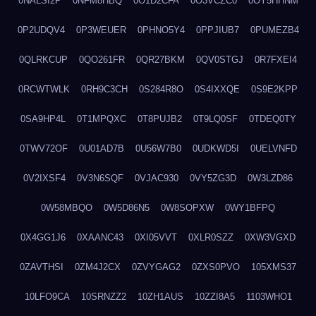
0NALSI2P
0NFM8HBQ
0O1D2CFA
0O3VCZC0
0OY5HHNM
0P2UDQV4
0P3WEUER
0PHNO5Y4
0PPJIUB7
0PUMEZB4
0QLRKCUP
0QO261FR
0QR27BKM
0QV0STGJ
0R7FXEI4
0RCWTWLK
0RH9C3CH
0S284R8O
0S4IXXQE
0S9E2KPP
0SA9HP4L
0T1MPQXC
0T8PUJB2
0T9LQ0SF
0TDEQ0TY
0TWV72OF
0U01AD7B
0U56W7B0
0UDKWD5I
0UELVNFD
0V2IXSF4
0V3N6SQF
0VJAC930
0VY5ZG3D
0W3LZD86
0W58MBQO
0W5D86N5
0W8SOPXW
0WY1BFPQ
0X4GG1J6
0XAANC43
0XI05VVT
0XLR0SZZ
0XW3VGXD
0ZAVTHSI
0ZM4J2CX
0ZVYGAG2
0ZXS0PVO
105XMS37
10LFO9CA
10SRNZZ2
10ZH1AUS
10ZZI8A5
1103WHO1