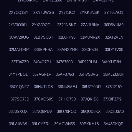
2WGUIKKG
2WK2EL88
2WNPNKRH
2WV0ZHMD
2X7CQ1SY
2XYTJWGS
2Y7I1IC2
2YKK8NSK
2YT95AO1
2YV3O361
2YXVOCOL
2Z2JNBKZ
2ZAJL9NV
30D5VUM9
30W729OG
31BVSCBT
31L8FP95
31M0MR2X
32AT2VLN
32MATDBP
336RPFHA
33ANXYRH
33CR504T
33DY1V30
33T04ZZ0
3404O7P1
3478760D
34F92RUM
34HYUF3N
34Y7PBO1
357AGF1F
35AF37G3
35HVS0VG
35MJZMAN
35O1QNFZ
36HUTLDS
36NU8MEJ
36U7Y0NR
376J215Y
377SG7JD
37CVGS0S
37IHO75D
37JQKID8
37X9FZP9
38J0SXQX
38NQ9PDV
38O70PCO
38QUD9KX
39D3U3A0
39LAIWA9
39LCYZRI
39MGWN55
39PXKH1B
3A43DKQP