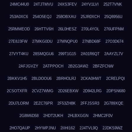
24MC44U0
24TJTMVU
24XS3FEV
24YV1LVI
252T7VNK
253A0XC6
254O5EQJ
258OBXAU
25JR0XCH
25Q8956U
25RMMEOD
26HTTV6H
26L0HESZ
270L4YOL
276UFPNM
27E8J3FW
27MKG0DU
27MNQPU0
27NBD68F
27O3D674
27VYT4KU
28SMQGU6
299T1G15
2A01R6QT
2AAYZL7V
2AFJGVZY
2ATPPOCH
2B2G3AW2
2BFZFCNW
2BKKV1H5
2BLDOOU6
2BRHOLRJ
2CKA0HWT
2CRELPQI
2CSOTXFR
2CVZ7WMG
2D26EBXW
2D942LRG
2DPSN680
2DU7LORM
2EZC76PR
2F53ZH8K
2FFJSSR3
2G789XQE
2G8M6D58
2HDT2UKH
2HLBXGGN
2HMC2F0V
2HO7QAUP
2HYWPJNU
2IIHI162
2J4TVL9Q
2JDKS9WZ