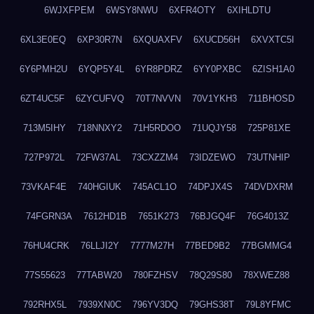
6WJXFPEM
6WSY8NWU
6XFR4OTY
6XIHLDTU
6XL3E0EQ
6XP30R7N
6XQUAXFV
6XUCD56H
6XVXTC5I
6Y6PMH2U
6YQP5Y4L
6YR8PDRZ
6YY0PXBC
6ZISH1A0
6ZT4UC5F
6ZYCUFVQ
70T7NVVN
70V1YKH3
711BHOSD
713M5IHY
718NNXY2
71H5RDOO
71UQJY58
725P81XE
727P972L
72FW37AL
73CXZZM4
73IDZEWO
73UTNHIP
73VKAF4E
740HGIUK
745ACL1O
74DPJX4S
74DVDXRM
74FGRN3A
7612HD1B
7651K273
76BJGQ4F
76G4013Z
76HU4CRK
76LLJI2Y
7777M27H
77BED9B2
77BGMMG4
77S55623
77TABW20
780FZHSV
78Q29S80
78XWEZ88
792RHX5L
7939XN0C
796YV3DQ
79GHS38T
79L8YFMC