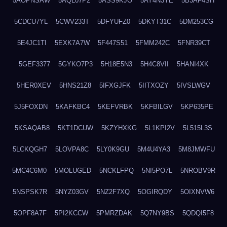
5AOPNSAW
5AQL07P2
5ASS9KJO
5AY4N3YE
5B3AF4SH
5CDCU7YL
5CWV233T
5DFYUFZ0
5DKYT31C
5DM253CG
5E4JC1TI
5EXK7A7W
5F447S51
5FMM242C
5FNR39CT
5GEF3377
5GYKO7P3
5H18E5N3
5H4C8VII
5HANI4XK
5HER0XEV
5HNS21Z8
5IFXGJFK
5IITXOZY
5IVSLWGV
5J5FOXDN
5KAFKBC4
5KEFVRBK
5KFBILGV
5KP635PE
5KSAQAB8
5KT1DCUW
5KZYHXKG
5L1KPI2V
5L515L3S
5LCKQGH7
5LOVPA8C
5LY0K9GU
5M4U4YA3
5M8JMWFU
5MC4C6M0
5MOLUGED
5NCKLFPQ
5NI5PO7L
5NROBV9R
5NSPSK7R
5NYZ03GV
5NZ2F7XQ
5OGIRQDY
5OIXNVW6
5OPF8A7F
5PI2KCCW
5PMRZDAK
5Q7NY9BS
5QDQI5F8