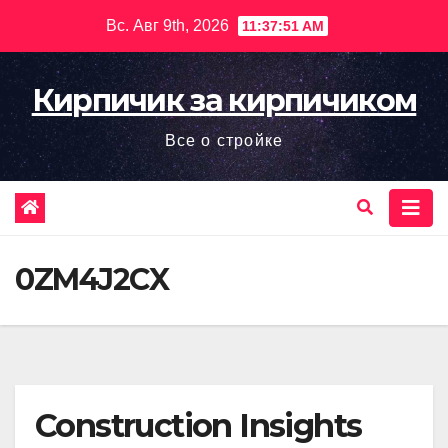
Перейти
Вс. Авг 9th, 2026
11:37:52 AM
к
содержимому
Кирпичик за кирпичиком
Все о стройке
0ZM4J2CX
Construction Insights