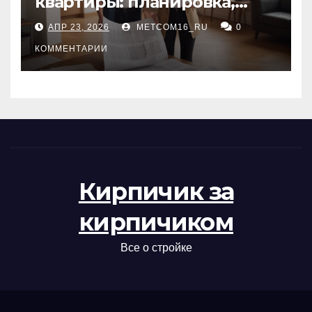
квартиры: планировка,
состояние жилья и
АПР 23, 2026
METCOM16_RU
0
проверка документов
КОММЕНТАРИИ
Кирпичик за
кирпичиком
Все о стройке