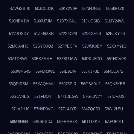
4ZVGSBH0
50JO9B1K
50KZ2V9P
50NNJN5E
50S8F1Z0
510NBX1W
5160U7JM
51D7XGKL
51JUGSIB
51MY24WU
51VJOSDY
51ZE8MKB
522X4O28
52D4GH9B
52FJKYTB
52MOA4HC
52SYO0Q2
52TPECFV
52W5K0BY
52XXY91Q
53ATDBWI
53EKZAMH
53Z8FUAW
54PKU5CO
551HGV0S
553WPS4S
55FLR3W1
55IE9L4V
55JKJF3L
55NCOA72
55QDIRSM
55XAQHMU
56975PIR
56GSA0U2
56QN3KEB
56SCV4BG
571FDQ4T
5771DEGW
57G6BV7Y
57IUFJJS
57LA2HJ6
57N9R0VG
57Z141YR
584ZQC53
58G12L5U
595U946N
59BSESDJ
59FRMR7X
59T11ZKH
5AFUR9TL