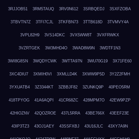
3RJJOB51
3RM5TAUQ
3RV0N612
3SRBQEDJ
3SXFZOBA
3TBVTN7Z
3TFI7CJL
3TKFBN73
3TTB618D
3TVMVY4A
3VPL82H9
3VS14DKC
3VX5WW8T
3VXFRWKX
3VZRTGEK
3W3MHD4O
3WAD8W9N
3WDTF1N3
3WI8G8SN
3WQDYCWK
3WTTA97N
3WU70G19
3X71FE60
3XC4DIU7
3XMIH0VI
3XMLLD4K
3XWW9P5D
3Y2Z2FMH
3YXUATB4
3Z3344KT
3ZBBJF82
3ZUNKQ9P
40PEO5RM
418TPYOG
41A6AQPI
41CR68ZC
428MPM7O
42EW9PZP
42HIOZNV
42QOZROE
437L5RRA
43BE766X
43EEF23E
43IP3TZ3
43OJ1AEY
43SSFXBJ
43U16JLC
43XY7A9N