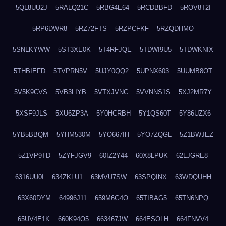
5QL8UU2J
5RALQ21C
5RBG4E64
5RCDBBFD
5ROV8T2I
5RP6DWR8
5RZ72FTS
5RZPCFKF
5RZQDHMO
5SNLKYWW
5ST3XE0K
5T4RFJQE
5TDWI9U5
5TDWKNIX
5THBIEFD
5TVPRN5V
5UJY0QQ2
5UPNX603
5UUMB8OT
5V5K9CVS
5VB3LIYB
5VTXJVNC
5VVNNS1S
5XJ2MR7Y
5XSF9JLS
5XU6ZP3A
5Y0HCRBH
5Y1QS60T
5Y86UZX6
5YB5BBQM
5YHM530M
5YO667IH
5YO7ZQGL
5Z1BWJEZ
5Z1VP9TD
5ZYFJGV9
60IZ2Y44
60X8LPUK
62LJGRE8
6316UU0I
634ZKLU1
63MVU7SW
63SPQINX
63WDQUHH
63X60DYM
64996J11
659M6G4O
65TIBAG5
65TN6NPQ
65UV4E1K
660K94O5
663467JW
664ESOLH
664FNVV4