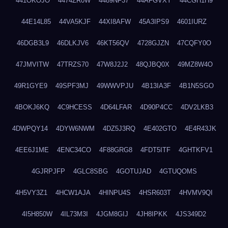
441OKOJO
4474ZR0W
4489NF37
44AFGVXY
44CGH1H9
44E14L85
44VA5KJF
44XI8AFW
45A3IPS9
4601IURZ
46DGB3L9
46DLKJV6
46KT56QV
4728GJZN
47CQFY0O
47JMVITW
47TRZS70
47W8J2J2
48QJBQ0X
49MZ8W4O
49R1GYE9
49SPF3MJ
49WWVPJU
4B13IA3F
4B1N5SGO
4BOKJ6KQ
4C9HCESS
4D64LFAR
4D90P4CC
4DV2LKB3
4DWPQY14
4DYW6NWM
4DZ5J3RQ
4E402GTO
4E4R43JK
4EE6J1ME
4ENC34CO
4F88GRG8
4FDT5ITF
4GHTKFV1
4GJRPJFP
4GLC8SBG
4GOTUJAD
4GTUQOMS
4H5VY3Z1
4HCW1AJA
4HINPU4S
4HSR603T
4HVMV9QI
4I5H850W
4IL73M3I
4JGM8GIJ
4JH8IPKK
4JS349D2