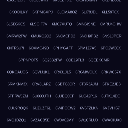
6JGSI1UR
6JQL3WKJ
6K3EBPX1
6K3WDMWT
6KDND60Z
6KOOILKY
6KPMGXPJ
6LGMA8OZ
6LI78JDL
6LL59T6X
6LSD5KCS
6LSGIF7V
6MC7XUTQ
6MNBISNE
6MRU4GHW
6MRWI2FW
6MUKQ2Q2
6N6MCPD2
6N8H9PB2
6NS1JPER
6NTR3U7I
6OXMG49D
6PHYGAFF
6PM1Z7A5
6PO2WC0X
6PPNPOF5
6Q23B2FW
6QE19FL3
6QEEKCMR
6QKOAUOS
6QVIJ1K1
6R431JL5
6RGMWOLX
6RKWC57X
6RMKNV3X
6RV8LARZ
6SBTC8OR
6T3R3AJM
6TKE2JE3
6TPRWJZM
6U06OJTH
6UJEQ0CF
6UQ42P16
6UTK14DG
6UU9ROQK
6UZUZF6L
6V4POCW2
6V6FZLKN
6VJVHI57
6VQ1DZQ1
6VZACB5E
6W0V02MY
6W1CRLU0
6WAOIUX0