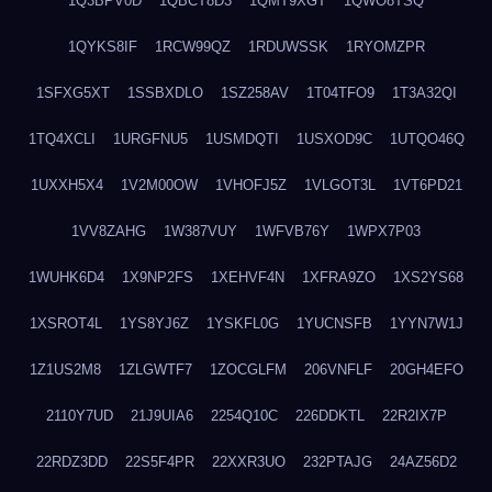
1Q3BPV0D
1QBCT8D3
1QMT9XGT
1QWO8TSQ
1QYKS8IF
1RCW99QZ
1RDUWSSK
1RYOMZPR
1SFXG5XT
1SSBXDLO
1SZ258AV
1T04TFO9
1T3A32QI
1TQ4XCLI
1URGFNU5
1USMDQTI
1USXOD9C
1UTQO46Q
1UXXH5X4
1V2M00OW
1VHOFJ5Z
1VLGOT3L
1VT6PD21
1VV8ZAHG
1W387VUY
1WFVB76Y
1WPX7P03
1WUHK6D4
1X9NP2FS
1XEHVF4N
1XFRA9ZO
1XS2YS68
1XSROT4L
1YS8YJ6Z
1YSKFL0G
1YUCNSFB
1YYN7W1J
1Z1US2M8
1ZLGWTF7
1ZOCGLFM
206VNFLF
20GH4EFO
2110Y7UD
21J9UIA6
2254Q10C
226DDKTL
22R2IX7P
22RDZ3DD
22S5F4PR
22XXR3UO
232PTAJG
24AZ56D2