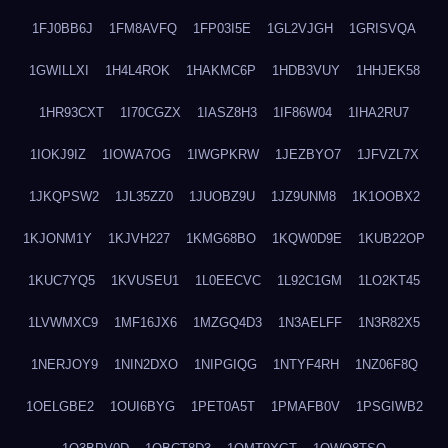
1FJ0BB6J
1FM8AVFQ
1FP03I5E
1GL2VJGH
1GRISVQA
1GWILLXI
1H4L4ROK
1HAKMC6P
1HDB3VUY
1HHJEK58
1HR93CXT
1I70CGZX
1IASZ8H3
1IF86W04
1IHA2RU7
1IOKJ9IZ
1IOWA7OG
1IWGPKRW
1JEZBYO7
1JFVZL7X
1JKQPSW2
1JL35ZZ0
1JUOBZ9U
1JZ9UNM8
1K1OOBX2
1KJONM1Y
1KJVH227
1KMG68BO
1KQW0D9E
1KUB22OP
1KUC7YQ5
1KVUSEU1
1L0EECVC
1L92C1GM
1LO2KT45
1LVWMXC9
1MF16JX6
1MZGQ4D3
1N3AELFF
1N3R82X5
1NERJOY9
1NIN2DXO
1NIPGIQG
1NTYF4RH
1NZ06F8Q
1OELGBE2
1OUI6BYG
1PET0A5T
1PMAFB0V
1PSGIWB2