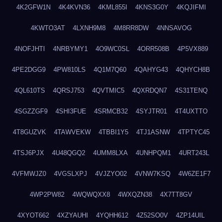
4K2GFW1N
4K4KVN36
4KML855I
4KNS3G0Y
4KQJIFMI
4KWTO3AT
4LXNH9M8
4M8RR8DW
4NNSAVOG
4NOFJHTI
4NRBYMY1
4O9WC0SL
4ORR508B
4P5VX889
4PE2DGG9
4PW810LS
4Q1M7Q60
4QAHYG43
4QHYCH8B
4QL610TS
4QRSJ753
4QVTMIC5
4QXRDQN7
4S31TENQ
4SGZZGF9
4SHI3FUE
4SRMCB32
4SYJTR01
4T4UXTTO
4T8GUZVK
4TAWVEKW
4TBBI1Y5
4TJ1ASNW
4TPTYC45
4TSJ6PJX
4U48QGQ2
4UMM8LXA
4UNHPQM1
4URT243L
4VFMWJZ0
4VGSLXPJ
4VJZYO02
4VNW7KSQ
4W6ZE1F7
4WP2PW82
4WQWQXX8
4WXQZN38
4X7TT8GV
4XYOT662
4XZYAUHI
4YQHH612
4Z52SO0V
4ZP14UIL