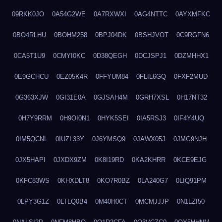
09RKK0JO
0A54G2WE
0A7RXWXI
0AG4NTTC
0AYXMFKC
0BO4RLHU
0BOHM258
0BPJ04DK
0BSHJVOT
0C9RGFN6
0CA5T1U9
0CMYI0KC
0D38QEGH
0DCJSPJ1
0DZMHHX1
0E9GCHCU
0EZ05K4R
0FFYUM84
0FLIL6GQ
0FXF2MUD
0G363XJW
0GI31E0A
0GJSAH4M
0GRH7XSL
0H17NT32
0H7Y9RRM
0H9OI0N1
0HYK5SEI
0IA5RSJ3
0IF4Y4UQ
0IM5QCNL
0IUZL33Y
0J6YMSQ9
0JAWX05J
0JMG9NJH
0JX5HAPI
0JXDX9ZM
0K8I19RD
0KA2KHRR
0KCE9EJG
0KFC83WS
0KHXDLT8
0KO7R0BZ
0LA240G7
0LIQ91PM
0LPY3G1Z
0LTLQ0B4
0M40H0CT
0MCMJJJP
0N1LZI50