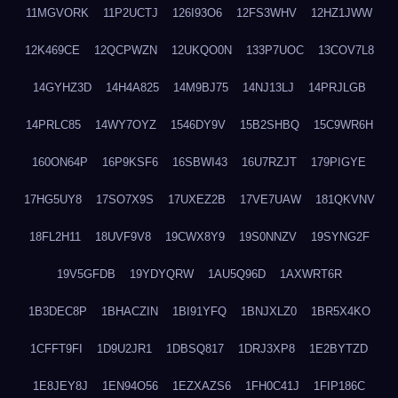
11MGVORK
11P2UCTJ
126I93O6
12FS3WHV
12HZ1JWW
12K469CE
12QCPWZN
12UKQO0N
133P7UOC
13COV7L8
14GYHZ3D
14H4A825
14M9BJ75
14NJ13LJ
14PRJLGB
14PRLC85
14WY7OYZ
1546DY9V
15B2SHBQ
15C9WR6H
160ON64P
16P9KSF6
16SBWI43
16U7RZJT
179PIGYE
17HG5UY8
17SO7X9S
17UXEZ2B
17VE7UAW
181QKVNV
18FL2H11
18UVF9V8
19CWX8Y9
19S0NNZV
19SYNG2F
19V5GFDB
19YDYQRW
1AU5Q96D
1AXWRT6R
1B3DEC8P
1BHACZIN
1BI91YFQ
1BNJXLZ0
1BR5X4KO
1CFFT9FI
1D9U2JR1
1DBSQ817
1DRJ3XP8
1E2BYTZD
1E8JEY8J
1EN94O56
1EZXAZS6
1FH0C41J
1FIP186C