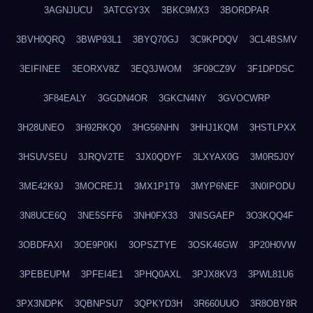
3AGNJUCU
3ATCGY3X
3BKC9MX3
3BORDPAR
3BVH0QRQ
3BWP93L1
3BYQ70GJ
3C9KPDQV
3CL4BSMV
3EIFINEE
3EORXV8Z
3EQ3JWOM
3F09CZ9V
3F1DPDSC
3F84EALY
3GGDN4OR
3GKCN4NY
3GVOCWRP
3H28UNEO
3H92RKQ0
3HG56NHN
3HHJ1KQM
3HSTLPXX
3HSUVSEU
3JRQV2TE
3JX0QDYF
3LXYAX0G
3M0R5J0Y
3ME42K9J
3MOCREJ1
3MX1P1T9
3MYP6NEF
3N0IPODU
3N8UCE6Q
3NE5SFF6
3NH0FX33
3NISGAEP
3O3KQQ4F
3OBDFAXI
3OE9P0KI
3OPSZTYE
3OSK46GW
3P20H0VW
3PEBEUPM
3PFEI4E1
3PHQ0AXL
3PJX8KV3
3PWL81U6
3PX3NDPK
3QBNPSU7
3QPKYD3H
3R660UUO
3R8OBY8R