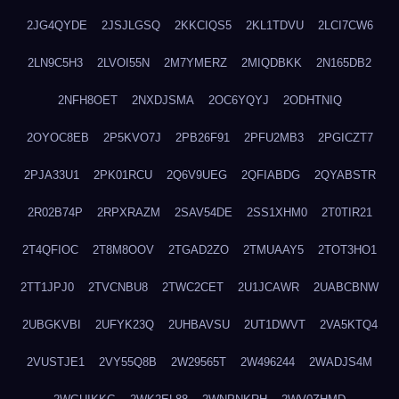
2JG4QYDE
2JSJLGSQ
2KKCIQS5
2KL1TDVU
2LCI7CW6
2LN9C5H3
2LVOI55N
2M7YMERZ
2MIQDBKK
2N165DB2
2NFH8OET
2NXDJSMA
2OC6YQYJ
2ODHTNIQ
2OYOC8EB
2P5KVO7J
2PB26F91
2PFU2MB3
2PGICZT7
2PJA33U1
2PK01RCU
2Q6V9UEG
2QFIABDG
2QYABSTR
2R02B74P
2RPXRAZM
2SAV54DE
2SS1XHM0
2T0TIR21
2T4QFIOC
2T8M8OOV
2TGAD2ZO
2TMUAAY5
2TOT3HO1
2TT1JPJ0
2TVCNBU8
2TWC2CET
2U1JCAWR
2UABCBNW
2UBGKVBI
2UFYK23Q
2UHBAVSU
2UT1DWVT
2VA5KTQ4
2VUSTJE1
2VY55Q8B
2W29565T
2W496244
2WADJS4M