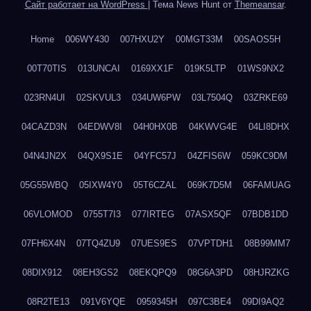
Сайт работает на WordPress
|
Тема News Hunt от
Themeansar
.
Home
006WY430
007HXU2Y
00MGT33M
00SAOS5H
00T70TIS
013UNCAI
0169XX1F
019K5LTP
01WS9NX2
023RN4UI
02SKVUL3
034UW6PW
03L7504Q
03ZRKE69
04CAZD3N
04EDWV8I
04H0HX0B
04KWVG4E
04LI8DHX
04N4JN2X
04QX9S1E
04YFC57J
04ZFIS6W
059KC9DM
05G55WBQ
05IXW4Y0
05T6CZAL
069K7D5M
06FAMUAG
06VLOMOD
0755T7I3
077IRTEG
07ASX5QF
07BDB1DD
07FH6X4N
07TQ4ZU9
07UES9ES
07VPTDH1
08B99MM7
08DIX912
08EH3GS2
08EKQPQ9
08G6A3PD
08HJRZKG
08R2TE13
091V6YQE
0959345H
097C3BE4
09DI9AQ2