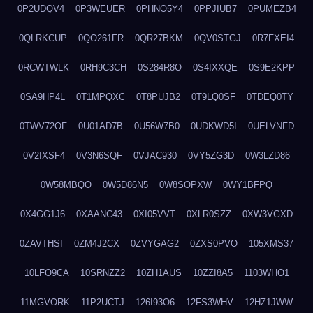
0P2UDQV4
0P3WEUER
0PHNO5Y4
0PPJIUB7
0PUMEZB4
0QLRKCUP
0QO261FR
0QR27BKM
0QV0STGJ
0R7FXEI4
0RCWTWLK
0RH9C3CH
0S284R8O
0S4IXXQE
0S9E2KPP
0SA9HP4L
0T1MPQXC
0T8PUJB2
0T9LQ0SF
0TDEQ0TY
0TWV72OF
0U01AD7B
0U56W7B0
0UDKWD5I
0UELVNFD
0V2IXSF4
0V3N6SQF
0VJAC930
0VY5ZG3D
0W3LZD86
0W58MBQO
0W5D86N5
0W8SOPXW
0WY1BFPQ
0X4GG1J6
0XAANC43
0XI05VVT
0XLR0SZZ
0XW3VGXD
0ZAVTHSI
0ZM4J2CX
0ZVYGAG2
0ZXS0PVO
105XMS37
10LFO9CA
10SRNZZ2
10ZH1AUS
10ZZI8A5
1103WHO1
11MGVORK
11P2UCTJ
126I93O6
12FS3WHV
12HZ1JWW