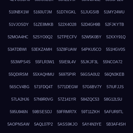
510NBX1W
5160U7JM
51D7XGKL
51JUGSIB
51MY24WU
51VJOSDY
51ZE8MKB
522X4O28
52D4GH9B
52FJKYTB
52MOA4HC
52SYO0Q2
52TPECFV
52W5K0BY
52XXY91Q
53ATDBWI
53EKZAMH
53Z8FUAW
54PKU5CO
551HGV0S
553WPS4S
55FLR3W1
55IE9L4V
55JKJF3L
55NCOA72
55QDIRSM
55XAQHMU
56975PIR
56GSA0U2
56QN3KEB
56SCV4BG
571FDQ4T
5771DEGW
57G6BV7Y
57IUFJJS
57LA2HJ6
57N9R0VG
57Z141YR
584ZQC53
58G12L5U
595U946N
59BSESDJ
59FRMR7X
59T11ZKH
5AFUR9TL
5AOPNSAW
5AQL07P2
5ASS9KJO
5AY4N3YE
5B3AF4SH