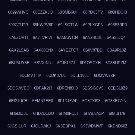
6899WHVC
68EZZKJQ
68OMB6UH
68PDCJPV
68QHDOI3
699GTUTR
69KWPV8F
69LSOT1W
69PLXGPN
69S53RP0
6A5ZOVTI
6A7TVFIW
6AMAWT34
6ANZ4C8L
6AS3LJQ4
6AX21SAB
6AX80CNX
6AYEZFQ7
6B0V87BD
6BA9R10Z
6BUMJY5E
6BVXINIU
6CJKUI7J
6D1OSCXH
6D8BUPZM
6DCMVTHM
6DDK07UL
6DEL198E
6DMVW7ZP
6DO5WVEC
6DPAK2I3
6DREN8XO
6DSSGCV5
6EEGL9Z9
6EI21UCB
6EMNTEE0
6F1DJ5WF
6G3CXI93
6G3KEGYN
6H6L0Z3E
6HD2DCBO
6HM0FQJT
6HWL9A3P
6I5IUH76
6JGSI1UR
6JQL3WKJ
6K3EBPX1
6K3WDMWT
6KDND60Z