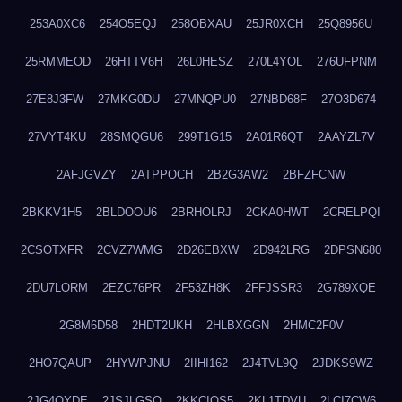
253A0XC6
254O5EQJ
258OBXAU
25JR0XCH
25Q8956U
25RMMEOD
26HTTV6H
26L0HESZ
270L4YOL
276UFPNM
27E8J3FW
27MKG0DU
27MNQPU0
27NBD68F
27O3D674
27VYT4KU
28SMQGU6
299T1G15
2A01R6QT
2AAYZL7V
2AFJGVZY
2ATPPOCH
2B2G3AW2
2BFZFCNW
2BKKV1H5
2BLDOOU6
2BRHOLRJ
2CKA0HWT
2CRELPQI
2CSOTXFR
2CVZ7WMG
2D26EBXW
2D942LRG
2DPSN680
2DU7LORM
2EZC76PR
2F53ZH8K
2FFJSSR3
2G789XQE
2G8M6D58
2HDT2UKH
2HLBXGGN
2HMC2F0V
2HO7QAUP
2HYWPJNU
2IIHI162
2J4TVL9Q
2JDKS9WZ
2JG4QYDE
2JSJLGSQ
2KKCIQS5
2KL1TDVU
2LCI7CW6