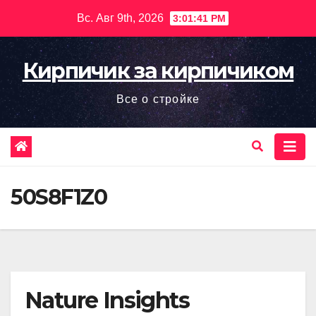
Перейти
Вс. Авг 9th, 2026
3:01:42 PM
к
содержимому
Кирпичик за кирпичиком
Все о стройке
50S8F1Z0
Nature Insights