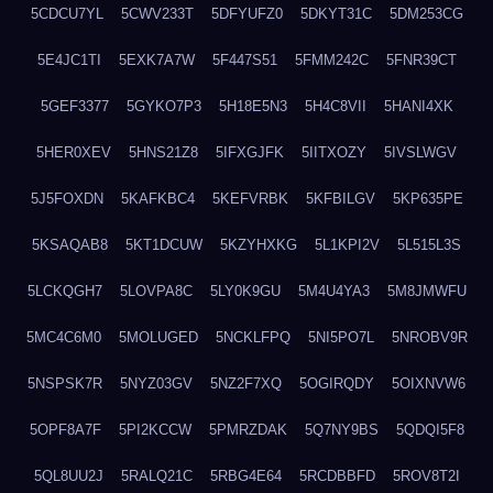
5CDCU7YL
5CWV233T
5DFYUFZ0
5DKYT31C
5DM253CG
5E4JC1TI
5EXK7A7W
5F447S51
5FMM242C
5FNR39CT
5GEF3377
5GYKO7P3
5H18E5N3
5H4C8VII
5HANI4XK
5HER0XEV
5HNS21Z8
5IFXGJFK
5IITXOZY
5IVSLWGV
5J5FOXDN
5KAFKBC4
5KEFVRBK
5KFBILGV
5KP635PE
5KSAQAB8
5KT1DCUW
5KZYHXKG
5L1KPI2V
5L515L3S
5LCKQGH7
5LOVPA8C
5LY0K9GU
5M4U4YA3
5M8JMWFU
5MC4C6M0
5MOLUGED
5NCKLFPQ
5NI5PO7L
5NROBV9R
5NSPSK7R
5NYZ03GV
5NZ2F7XQ
5OGIRQDY
5OIXNVW6
5OPF8A7F
5PI2KCCW
5PMRZDAK
5Q7NY9BS
5QDQI5F8
5QL8UU2J
5RALQ21C
5RBG4E64
5RCDBBFD
5ROV8T2I