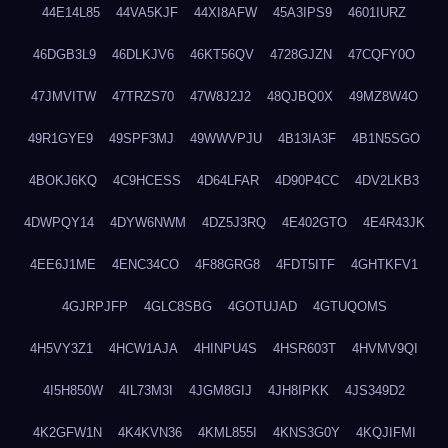
44E14L85
44VA5KJF
44XI8AFW
45A3IPS9
4601IURZ
46DGB3L9
46DLKJV6
46KT56QV
4728GJZN
47CQFY0O
47JMVITW
47TRZS70
47W8J2J2
48QJBQ0X
49MZ8W4O
49R1GYE9
49SPF3MJ
49WWVPJU
4B13IA3F
4B1N5SGO
4BOKJ6KQ
4C9HCESS
4D64LFAR
4D90P4CC
4DV2LKB3
4DWPQY14
4DYW6NWM
4DZ5J3RQ
4E402GTO
4E4R43JK
4EE6J1ME
4ENC34CO
4F88GRG8
4FDT5ITF
4GHTKFV1
4GJRPJFP
4GLC8SBG
4GOTUJAD
4GTUQOMS
4H5VY3Z1
4HCW1AJA
4HINPU4S
4HSR603T
4HVMV9QI
4I5H850W
4IL73M3I
4JGM8GIJ
4JH8IPKK
4JS349D2
4K2GFW1N
4K4KVN36
4KML855I
4KNS3G0Y
4KQJIFMI