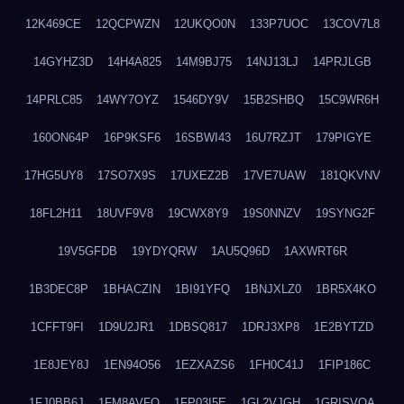
12K469CE
12QCPWZN
12UKQO0N
133P7UOC
13COV7L8
14GYHZ3D
14H4A825
14M9BJ75
14NJ13LJ
14PRJLGB
14PRLC85
14WY7OYZ
1546DY9V
15B2SHBQ
15C9WR6H
160ON64P
16P9KSF6
16SBWI43
16U7RZJT
179PIGYE
17HG5UY8
17SO7X9S
17UXEZ2B
17VE7UAW
181QKVNV
18FL2H11
18UVF9V8
19CWX8Y9
19S0NNZV
19SYNG2F
19V5GFDB
19YDYQRW
1AU5Q96D
1AXWRT6R
1B3DEC8P
1BHACZIN
1BI91YFQ
1BNJXLZ0
1BR5X4KO
1CFFT9FI
1D9U2JR1
1DBSQ817
1DRJ3XP8
1E2BYTZD
1E8JEY8J
1EN94O56
1EZXAZS6
1FH0C41J
1FIP186C
1FJ0BB6J
1FM8AVFQ
1FP03I5E
1GL2VJGH
1GRISVQA