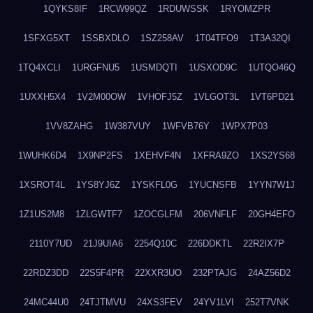
1QYKS8IF
1RCW99QZ
1RDUWSSK
1RYOMZPR
1SFXG5XT
1SSBXDLO
1SZ258AV
1T04TFO9
1T3A32QI
1TQ4XCLI
1URGFNU5
1USMDQTI
1USXOD9C
1UTQO46Q
1UXXH5X4
1V2M00OW
1VHOFJ5Z
1VLGOT3L
1VT6PD21
1VV8ZAHG
1W387VUY
1WFVB76Y
1WPX7P03
1WUHK6D4
1X9NP2FS
1XEHVF4N
1XFRA9ZO
1XS2YS68
1XSROT4L
1YS8YJ6Z
1YSKFL0G
1YUCNSFB
1YYN7W1J
1Z1US2M8
1ZLGWTF7
1ZOCGLFM
206VNFLF
20GH4EFO
2110Y7UD
21J9UIA6
2254Q10C
226DDKTL
22R2IX7P
22RDZ3DD
22S5F4PR
22XXR3UO
232PTAJG
24AZ56D2
24MC44U0
24TJTMVU
24XS3FEV
24YV1LVI
252T7VNK