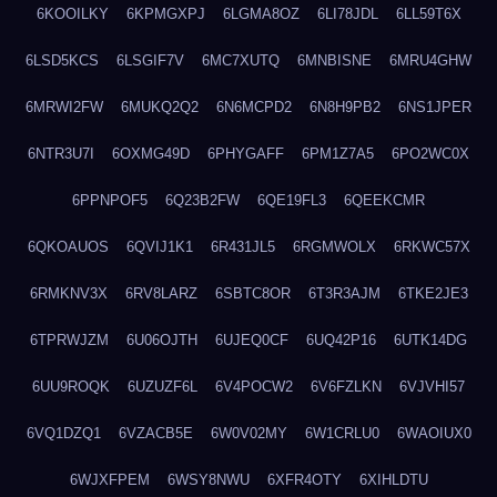
6KOOILKY
6KPMGXPJ
6LGMA8OZ
6LI78JDL
6LL59T6X
6LSD5KCS
6LSGIF7V
6MC7XUTQ
6MNBISNE
6MRU4GHW
6MRWI2FW
6MUKQ2Q2
6N6MCPD2
6N8H9PB2
6NS1JPER
6NTR3U7I
6OXMG49D
6PHYGAFF
6PM1Z7A5
6PO2WC0X
6PPNPOF5
6Q23B2FW
6QE19FL3
6QEEKCMR
6QKOAUOS
6QVIJ1K1
6R431JL5
6RGMWOLX
6RKWC57X
6RMKNV3X
6RV8LARZ
6SBTC8OR
6T3R3AJM
6TKE2JE3
6TPRWJZM
6U06OJTH
6UJEQ0CF
6UQ42P16
6UTK14DG
6UU9ROQK
6UZUZF6L
6V4POCW2
6V6FZLKN
6VJVHI57
6VQ1DZQ1
6VZACB5E
6W0V02MY
6W1CRLU0
6WAOIUX0
6WJXFPEM
6WSY8NWU
6XFR4OTY
6XIHLDTU