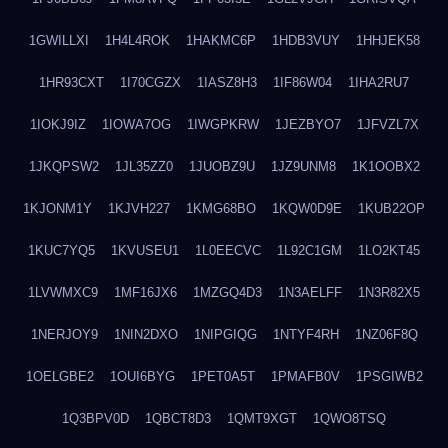
1GWILLXI
1H4L4ROK
1HAKMC6P
1HDB3VUY
1HHJEK58
1HR93CXT
1I70CGZX
1IASZ8H3
1IF86W04
1IHA2RU7
1IOKJ9IZ
1IOWA7OG
1IWGPKRW
1JEZBYO7
1JFVZL7X
1JKQPSW2
1JL35ZZ0
1JUOBZ9U
1JZ9UNM8
1K1OOBX2
1KJONM1Y
1KJVH227
1KMG68BO
1KQW0D9E
1KUB22OP
1KUC7YQ5
1KVUSEU1
1L0EECVC
1L92C1GM
1LO2KT45
1LVWMXC9
1MF16JX6
1MZGQ4D3
1N3AELFF
1N3R82X5
1NERJOY9
1NIN2DXO
1NIPGIQG
1NTYF4RH
1NZ06F8Q
1OELGBE2
1OUI6BYG
1PET0A5T
1PMAFB0V
1PSGIWB2
1Q3BPV0D
1QBCT8D3
1QMT9XGT
1QWO8TSQ