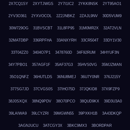
2X7CQ1SY
2XYTJWGS
2Y7I1IC2
2YKK8NSK
2YT95AO1
2YV3O361
2YXVOCOL
2Z2JNBKZ
2ZAJL9NV
30D5VUM9
30W729OG
31BVSCBT
31L8FP95
31M0MR2X
32AT2VLN
32MATDBP
336RPFHA
33ANXYRH
33CR504T
33DY1V30
33T04ZZ0
3404O7P1
3478760D
34F92RUM
34HYUF3N
34Y7PBO1
357AGF1F
35AF37G3
35HVS0VG
35MJZMAN
35O1QNFZ
36HUTLDS
36NU8MEJ
36U7Y0NR
376J215Y
377SG7JD
37CVGS0S
37IHO75D
37JQKID8
37X9FZP9
38J0SXQX
38NQ9PDV
38O70PCO
38QUD9KX
39D3U3A0
39LAIWA9
39LCYZRI
39MGWN55
39PXKH1B
3A43DKQP
3AGNJUCU
3ATCGY3X
3BKC9MX3
3BORDPAR