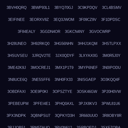
3BVH0QRQ
3BWP93L1
3BYQ70GJ
3C9KPDQV
3CL4BSMV
3EIFINEE
3EORXV8Z
3EQ3JWOM
3F09CZ9V
3F1DPDSC
3F84EALY
3GGDN4OR
3GKCN4NY
3GVOCWRP
3H28UNEO
3H92RKQ0
3HG56NHN
3HHJ1KQM
3HSTLPXX
3HSUVSEU
3JRQV2TE
3JX0QDYF
3LXYAX0G
3M0R5J0Y
3ME42K9J
3MOCREJ1
3MX1P1T9
3MYP6NEF
3N0IPODU
3N8UCE6Q
3NE5SFF6
3NH0FX33
3NISGAEP
3O3KQQ4F
3OBDFAXI
3OE9P0KI
3OPSZTYE
3OSK46GW
3P20H0VW
3PEBEUPM
3PFEI4E1
3PHQ0AXL
3PJX8KV3
3PWL81U6
3PX3NDPK
3QBNPSU7
3QPKYD3H
3R660UUO
3R8OBY8R
3RJJOB51
3RM5TAUQ
3RV0N612
3SRBQEDJ
3SXFZOBA