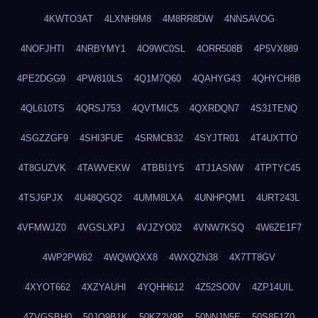
4KWTO3AT
4LXNH9M8
4M8RR8DW
4NNSAVOG
4NOFJHTI
4NRBYMY1
4O9WC0SL
4ORR508B
4P5VX889
4PE2DGG9
4PW810LS
4Q1M7Q60
4QAHYG43
4QHYCH8B
4QL610TS
4QRSJ753
4QVTMIC5
4QXRDQN7
4S31TENQ
4SGZZGF9
4SHI3FUE
4SRMCB32
4SYJTR01
4T4UXTTO
4T8GUZVK
4TAWVEKW
4TBBI1Y5
4TJ1ASNW
4TPTYC45
4TSJ6PJX
4U48QGQ2
4UMM8LXA
4UNHPQM1
4URT243L
4VFMWJZ0
4VGSLXPJ
4VJZYO02
4VNW7KSQ
4W6ZE1F7
4WP2PW82
4WQWQXX8
4WXQZN38
4X7TT8GV
4XYOT662
4XZYAUHI
4YQHH612
4Z52SO0V
4ZP14UIL
4ZVGSBH0
50JO9B1K
50KZ2V9P
50NNJN5E
50S8F1Z0