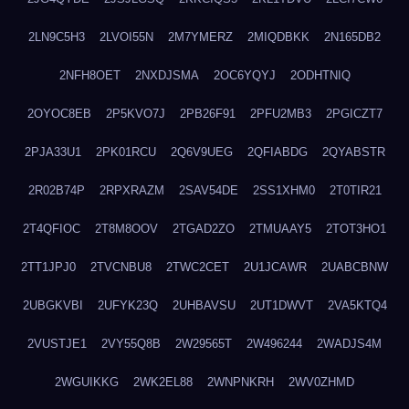
2LN9C5H3
2LVOI55N
2M7YMERZ
2MIQDBKK
2N165DB2
2NFH8OET
2NXDJSMA
2OC6YQYJ
2ODHTNIQ
2OYOC8EB
2P5KVO7J
2PB26F91
2PFU2MB3
2PGICZT7
2PJA33U1
2PK01RCU
2Q6V9UEG
2QFIABDG
2QYABSTR
2R02B74P
2RPXRAZM
2SAV54DE
2SS1XHM0
2T0TIR21
2T4QFIOC
2T8M8OOV
2TGAD2ZO
2TMUAAY5
2TOT3HO1
2TT1JPJ0
2TVCNBU8
2TWC2CET
2U1JCAWR
2UABCBNW
2UBGKVBI
2UFYK23Q
2UHBAVSU
2UT1DWVT
2VA5KTQ4
2VUSTJE1
2VY55Q8B
2W29565T
2W496244
2WADJS4M
2WGUIKKG
2WK2EL88
2WNPNKRH
2WV0ZHMD