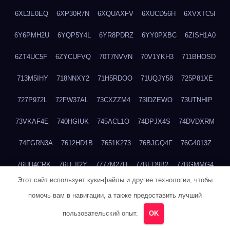
6XL3E0EQ
6XP30R7N
6XQUAXFV
6XUCD56H
6XVXTC5I
6Y6PMH2U
6YQP5Y4L
6YR8PDRZ
6YY0PXBC
6ZISH1A0
6ZT4UC5F
6ZYCUFVQ
70T7NVVN
70V1YKH3
711BHOSD
713M5IHY
718NNXY2
71H5RDOO
71UQJY58
725P81XE
727P972L
72FW37AL
73CXZZM4
73IDZEWO
73UTNHIP
73VKAF4E
740HGIUK
745ACL1O
74DPJX4S
74DVDXRM
74FGRN3A
7612HD1B
7651K273
76BJGQ4F
76G4013Z
76HU4CRK
76LLJI2Y
7777M27H
77BED9B2
77BGMMG4
Этот сайт использует куки-файлы и другие технологии, чтобы
77S55623
77TABW20
780FZHSV
78Q29S80
78XWEZ88
помочь вам в навигации, а также предоставить лучший
792RHX5L
7939XN0C
796YV3DQ
79GHS38T
79L8YFMC
пользовательский опыт.
OK
79V4EL6D
7A7B2KTK
7A7E8AHI
7AEEJVFI
7AGCKJXN