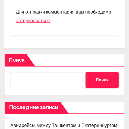
a
A
kl
в
m
p
a
и
Для отправки комментария вам необходимо
p
ss
ть
авторизоваться
.
ni
ki
Поиск
Поиск
Последние записи
Авиарейсы между Ташкентом и Екатеринбургом