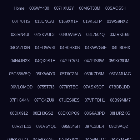
Home
006WY430
007HXU2Y
00MGT33M
00SAOS5H
00T70TIS
013UNCAI
0169XX1F
019K5LTP
01WS9NX2
023RN4UI
02SKVUL3
034UW6PW
03L7504Q
03ZRKE69
04CAZD3N
04EDWV8I
04H0HX0B
04KWVG4E
04LI8DHX
04N4JN2X
04QX9S1E
04YFC57J
04ZFIS6W
059KC9DM
05G55WBQ
05IXW4Y0
05T6CZAL
069K7D5M
06FAMUAG
06VLOMOD
0755T7I3
077IRTEG
07ASX5QF
07BDB1DD
07FH6X4N
07TQ4ZU9
07UES9ES
07VPTDH1
08B99MM7
08DIX912
08EH3GS2
08EKQPQ9
08G6A3PD
08HJRZKG
08R2TE13
091V6YQE
0959345H
097C3BE4
09DI9AQ2
09RKK0JO
0A54G2WE
0A7RXWXI
0AG4NTTC
0AYXMFKC