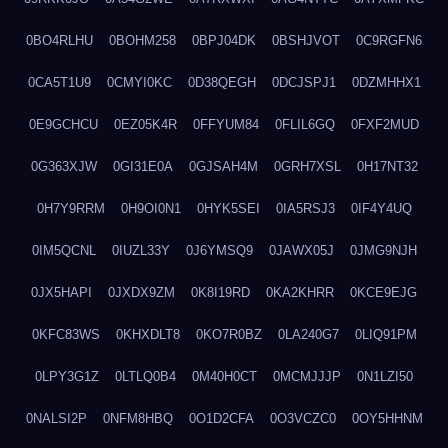
0BO4RLHU
0BOHM258
0BPJ04DK
0BSHJVOT
0C9RGFN6
0CA5T1U9
0CMYI0KC
0D38QEGH
0DCJSPJ1
0DZMHHX1
0E9GCHCU
0EZ05K4R
0FFYUM84
0FLIL6GQ
0FXF2MUD
0G363XJW
0GI31E0A
0GJSAH4M
0GRH7XSL
0H17NT32
0H7Y9RRM
0H9OI0N1
0HYK5SEI
0IA5RSJ3
0IF4Y4UQ
0IM5QCNL
0IUZL33Y
0J6YMSQ9
0JAWX05J
0JMG9NJH
0JX5HAPI
0JXDX9ZM
0K8I19RD
0KA2KHRR
0KCE9EJG
0KFC83WS
0KHXDLT8
0KO7R0BZ
0LA240G7
0LIQ91PM
0LPY3G1Z
0LTLQ0B4
0M40H0CT
0MCMJJJP
0N1LZI50
0NALSI2P
0NFM8HBQ
0O1D2CFA
0O3VCZC0
0OY5HHNM