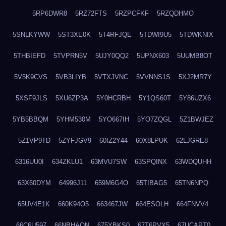
5RP6DWR8
5RZ72FTS
5RZPCFKF
5RZQDHMO
5SNLKYWW
5ST3XE0K
5T4RFJQE
5TDWI9U5
5TDWKNIX
5THBIEFD
5TVPRN5V
5UJY0QQ2
5UPNX603
5UUMB8OT
5V5K9CVS
5VB3LIYB
5VTXJVNC
5VVNNS1S
5XJ2MR7Y
5XSF9JLS
5XU6ZP3A
5Y0HCRBH
5Y1QS60T
5Y86UZX6
5YB5BBQM
5YHM530M
5YO667IH
5YO7ZQGL
5Z1BWJEZ
5Z1VP9TD
5ZYFJGV9
60IZ2Y44
60X8LPUK
62LJGRE8
6316UU0I
634ZKLU1
63MVU7SW
63SPQINX
63WDQUHH
63X60DYM
64996J11
659M6G4O
65TIBAG5
65TN6NPQ
65UV4E1K
660K94O5
663467JW
664ESOLH
664FNVV4
66C6U597
66NBHAON
675YBKS0
67T6PVX5
67UCAPT0