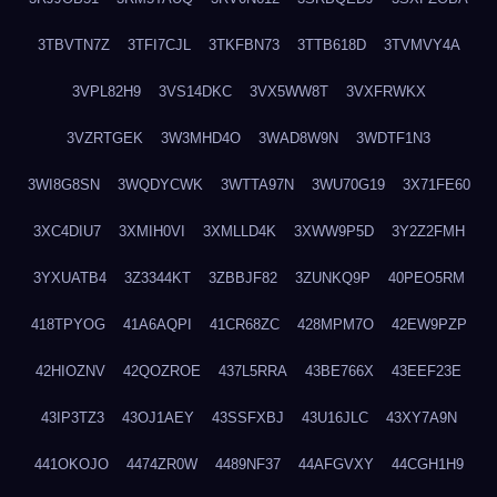
3TBVTN7Z
3TFI7CJL
3TKFBN73
3TTB618D
3TVMVY4A
3VPL82H9
3VS14DKC
3VX5WW8T
3VXFRWKX
3VZRTGEK
3W3MHD4O
3WAD8W9N
3WDTF1N3
3WI8G8SN
3WQDYCWK
3WTTA97N
3WU70G19
3X71FE60
3XC4DIU7
3XMIH0VI
3XMLLD4K
3XWW9P5D
3Y2Z2FMH
3YXUATB4
3Z3344KT
3ZBBJF82
3ZUNKQ9P
40PEO5RM
418TPYOG
41A6AQPI
41CR68ZC
428MPM7O
42EW9PZP
42HIOZNV
42QOZROE
437L5RRA
43BE766X
43EEF23E
43IP3TZ3
43OJ1AEY
43SSFXBJ
43U16JLC
43XY7A9N
441OKOJO
4474ZR0W
4489NF37
44AFGVXY
44CGH1H9