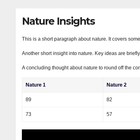
р
p
l
а
Nature Insights
a
в
s
и
s
This is a short paragraph about nature. It covers some
т
n
ь
Another short insight into nature. Key ideas are briefl
i
A concluding thought about nature to round off the con
k
i
Nature 1
Nature 2
89
82
73
57