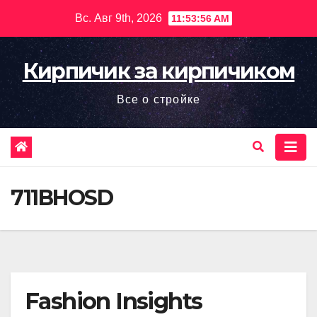
Перейти
Вс. Авг 9th, 2026
11:53:57 AM
к
содержимому
Кирпичик за кирпичиком
Все о стройке
711BHOSD
Fashion Insights