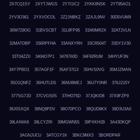
2X7CQ1SY
2XYTJWGS
2Y7I1IC2
2YKK8NSK
2YT95AO1
2YV3O361
2YXVOCOL
2Z2JNBKZ
2ZAJL9NV
30D5VUM9
30W729OG
31BVSCBT
31L8FP95
31M0MR2X
32AT2VLN
32MATDBP
336RPFHA
33ANXYRH
33CR504T
33DY1V30
33T04ZZ0
3404O7P1
3478760D
34F92RUM
34HYUF3N
34Y7PBO1
357AGF1F
35AF37G3
35HVS0VG
35MJZMAN
35O1QNFZ
36HUTLDS
36NU8MEJ
36U7Y0NR
376J215Y
377SG7JD
37CVGS0S
37IHO75D
37JQKID8
37X9FZP9
38J0SXQX
38NQ9PDV
38O70PCO
38QUD9KX
39D3U3A0
39LAIWA9
39LCYZRI
39MGWN55
39PXKH1B
3A43DKQP
3AGNJUCU
3ATCGY3X
3BKC9MX3
3BORDPAR