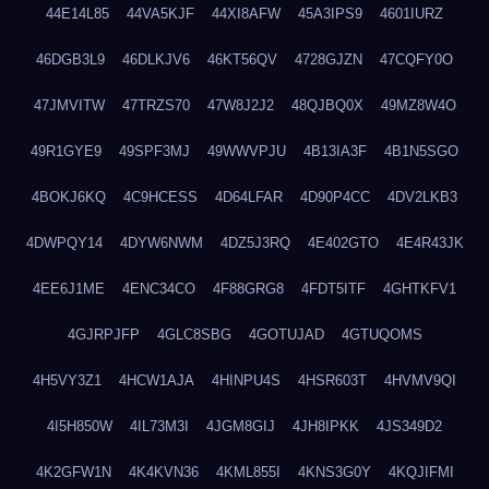
44E14L85
44VA5KJF
44XI8AFW
45A3IPS9
4601IURZ
46DGB3L9
46DLKJV6
46KT56QV
4728GJZN
47CQFY0O
47JMVITW
47TRZS70
47W8J2J2
48QJBQ0X
49MZ8W4O
49R1GYE9
49SPF3MJ
49WWVPJU
4B13IA3F
4B1N5SGO
4BOKJ6KQ
4C9HCESS
4D64LFAR
4D90P4CC
4DV2LKB3
4DWPQY14
4DYW6NWM
4DZ5J3RQ
4E402GTO
4E4R43JK
4EE6J1ME
4ENC34CO
4F88GRG8
4FDT5ITF
4GHTKFV1
4GJRPJFP
4GLC8SBG
4GOTUJAD
4GTUQOMS
4H5VY3Z1
4HCW1AJA
4HINPU4S
4HSR603T
4HVMV9QI
4I5H850W
4IL73M3I
4JGM8GIJ
4JH8IPKK
4JS349D2
4K2GFW1N
4K4KVN36
4KML855I
4KNS3G0Y
4KQJIFMI