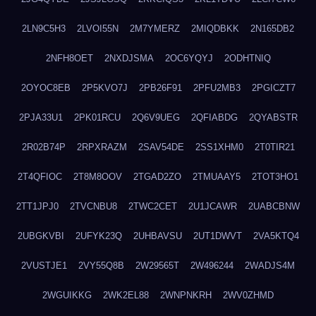
2LN9C5H3
2LVOI55N
2M7YMERZ
2MIQDBKK
2N165DB2
2NFH8OET
2NXDJSMA
2OC6YQYJ
2ODHTNIQ
2OYOC8EB
2P5KVO7J
2PB26F91
2PFU2MB3
2PGICZT7
2PJA33U1
2PK01RCU
2Q6V9UEG
2QFIABDG
2QYABSTR
2R02B74P
2RPXRAZM
2SAV54DE
2SS1XHM0
2T0TIR21
2T4QFIOC
2T8M8OOV
2TGAD2ZO
2TMUAAY5
2TOT3HO1
2TT1JPJ0
2TVCNBU8
2TWC2CET
2U1JCAWR
2UABCBNW
2UBGKVBI
2UFYK23Q
2UHBAVSU
2UT1DWVT
2VA5KTQ4
2VUSTJE1
2VY55Q8B
2W29565T
2W496244
2WADJS4M
2WGUIKKG
2WK2EL88
2WNPNKRH
2WV0ZHMD