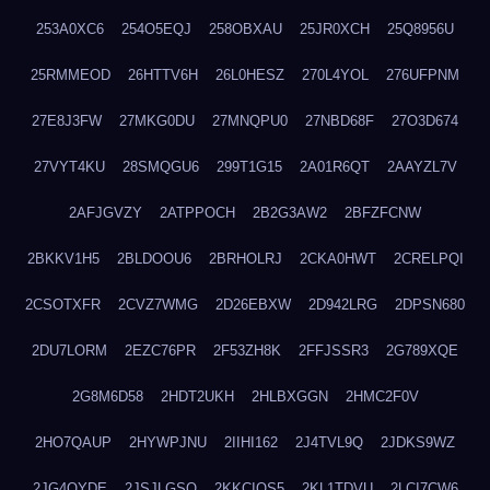
253A0XC6
254O5EQJ
258OBXAU
25JR0XCH
25Q8956U
25RMMEOD
26HTTV6H
26L0HESZ
270L4YOL
276UFPNM
27E8J3FW
27MKG0DU
27MNQPU0
27NBD68F
27O3D674
27VYT4KU
28SMQGU6
299T1G15
2A01R6QT
2AAYZL7V
2AFJGVZY
2ATPPOCH
2B2G3AW2
2BFZFCNW
2BKKV1H5
2BLDOOU6
2BRHOLRJ
2CKA0HWT
2CRELPQI
2CSOTXFR
2CVZ7WMG
2D26EBXW
2D942LRG
2DPSN680
2DU7LORM
2EZC76PR
2F53ZH8K
2FFJSSR3
2G789XQE
2G8M6D58
2HDT2UKH
2HLBXGGN
2HMC2F0V
2HO7QAUP
2HYWPJNU
2IIHI162
2J4TVL9Q
2JDKS9WZ
2JG4QYDE
2JSJLGSQ
2KKCIQS5
2KL1TDVU
2LCI7CW6