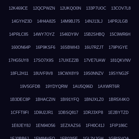
12K469CE
12QCPWZN
12UKQO0N
133P7UOC
13COV7L8
14GYHZ3D
14H4A825
14M9BJ75
14NJ13LJ
14PRJLGB
14PRLC85
14WY7OYZ
1546DY9V
15B2SHBQ
15C9WR6H
160ON64P
16P9KSF6
16SBWI43
16U7RZJT
179PIGYE
17HG5UY8
17SO7X9S
17UXEZ2B
17VE7UAW
181QKVNV
18FL2H11
18UVF9V8
19CWX8Y9
19S0NNZV
19SYNG2F
19V5GFDB
19YDYQRW
1AU5Q96D
1AXWRT6R
1B3DEC8P
1BHACZIN
1BI91YFQ
1BNJXLZ0
1BR5X4KO
1CFFT9FI
1D9U2JR1
1DBSQ817
1DRJ3XP8
1E2BYTZD
1E8JEY8J
1EN94O56
1EZXAZS6
1FH0C41J
1FIP186C
1FJ0BB6J
1FM8AVFQ
1FP03I5E
1GL2VJGH
1GRISVQA