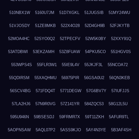
510NBX1W
5160U7JM
51D7XGKL
51JUGSIB
51MY24WU
51VJOSDY
51ZE8MKB
522X4O28
52D4GH9B
52FJKYTB
52MOA4HC
52SYO0Q2
52TPECFV
52W5K0BY
52XXY91Q
53ATDBWI
53EKZAMH
53Z8FUAW
54PKU5CO
551HGV0S
553WPS4S
55FLR3W1
55IE9L4V
55JKJF3L
55NCOA72
55QDIRSM
55XAQHMU
56975PIR
56GSA0U2
56QN3KEB
56SCV4BG
571FDQ4T
5771DEGW
57G6BV7Y
57IUFJJS
57LA2HJ6
57N9R0VG
57Z141YR
584ZQC53
58G12L5U
595U946N
59BSESDJ
59FRMR7X
59T11ZKH
5AFUR9TL
5AOPNSAW
5AQL07P2
5ASS9KJO
5AY4N3YE
5B3AF4SH