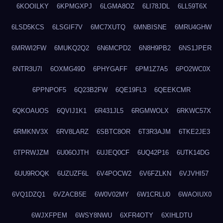
6KOOILKY
6KPMGXPJ
6LGMA8OZ
6LI78JDL
6LL59T6X
6LSD5KCS
6LSGIF7V
6MC7XUTQ
6MNBISNE
6MRU4GHW
6MRWI2FW
6MUKQ2Q2
6N6MCPD2
6N8H9PB2
6NS1JPER
6NTR3U7I
6OXMG49D
6PHYGAFF
6PM1Z7A5
6PO2WC0X
6PPNPOF5
6Q23B2FW
6QE19FL3
6QEEKCMR
6QKOAUOS
6QVIJ1K1
6R431JL5
6RGMWOLX
6RKWC57X
6RMKNV3X
6RV8LARZ
6SBTC8OR
6T3R3AJM
6TKE2JE3
6TPRWJZM
6U06OJTH
6UJEQ0CF
6UQ42P16
6UTK14DG
6UU9ROQK
6UZUZF6L
6V4POCW2
6V6FZLKN
6VJVHI57
6VQ1DZQ1
6VZACB5E
6W0V02MY
6W1CRLU0
6WAOIUX0
6WJXFPEM
6WSY8NWU
6XFR4OTY
6XIHLDTU