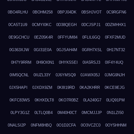
0BO4RLHU
0BOHM258
0BPJ04DK
0BSHJVOT
0C9RGFN6
0CA5T1U9
0CMYI0KC
0D38QEGH
0DCJSPJ1
0DZMHHX1
0E9GCHCU
0EZ05K4R
0FFYUM84
0FLIL6GQ
0FXF2MUD
0G363XJW
0GI31E0A
0GJSAH4M
0GRH7XSL
0H17NT32
0H7Y9RRM
0H9OI0N1
0HYK5SEI
0IA5RSJ3
0IF4Y4UQ
0IM5QCNL
0IUZL33Y
0J6YMSQ9
0JAWX05J
0JMG9NJH
0JX5HAPI
0JXDX9ZM
0K8I19RD
0KA2KHRR
0KCE9EJG
0KFC83WS
0KHXDLT8
0KO7R0BZ
0LA240G7
0LIQ91PM
0LPY3G1Z
0LTLQ0B4
0M40H0CT
0MCMJJJP
0N1LZI50
0NALSI2P
0NFM8HBQ
0O1D2CFA
0O3VCZC0
0OY5HHNM