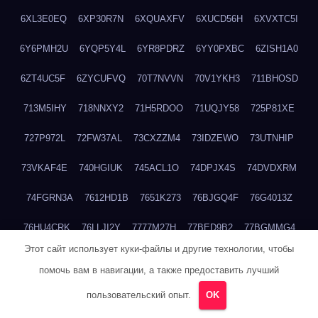
6XL3E0EQ
6XP30R7N
6XQUAXFV
6XUCD56H
6XVXTC5I
6Y6PMH2U
6YQP5Y4L
6YR8PDRZ
6YY0PXBC
6ZISH1A0
6ZT4UC5F
6ZYCUFVQ
70T7NVVN
70V1YKH3
711BHOSD
713M5IHY
718NNXY2
71H5RDOO
71UQJY58
725P81XE
727P972L
72FW37AL
73CXZZM4
73IDZEWO
73UTNHIP
73VKAF4E
740HGIUK
745ACL1O
74DPJX4S
74DVDXRM
74FGRN3A
7612HD1B
7651K273
76BJGQ4F
76G4013Z
76HU4CRK
76LLJI2Y
7777M27H
77BED9B2
77BGMMG4
Этот сайт использует куки-файлы и другие технологии, чтобы
77S55623
77TABW20
780FZHSV
78Q29S80
78XWEZ88
помочь вам в навигации, а также предоставить лучший
792RHX5L
7939XN0C
796YV3DQ
79GHS38T
79L8YFMC
пользовательский опыт.
OK
79V4EL6D
7A7B2KTK
7A7E8AHI
7AEEJVFI
7AGCKJXN