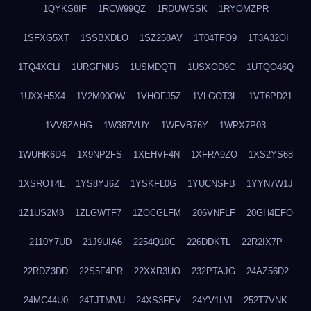
1QYKS8IF
1RCW99QZ
1RDUWSSK
1RYOMZPR
1SFXG5XT
1SSBXDLO
1SZ258AV
1T04TFO9
1T3A32QI
1TQ4XCLI
1URGFNU5
1USMDQTI
1USXOD9C
1UTQO46Q
1UXXH5X4
1V2M00OW
1VHOFJ5Z
1VLGOT3L
1VT6PD21
1VV8ZAHG
1W387VUY
1WFVB76Y
1WPX7P03
1WUHK6D4
1X9NP2FS
1XEHVF4N
1XFRA9ZO
1XS2YS68
1XSROT4L
1YS8YJ6Z
1YSKFL0G
1YUCNSFB
1YYN7W1J
1Z1US2M8
1ZLGWTF7
1ZOCGLFM
206VNFLF
20GH4EFO
2110Y7UD
21J9UIA6
2254Q10C
226DDKTL
22R2IX7P
22RDZ3DD
22S5F4PR
22XXR3UO
232PTAJG
24AZ56D2
24MC44U0
24TJTMVU
24XS3FEV
24YV1LVI
252T7VNK