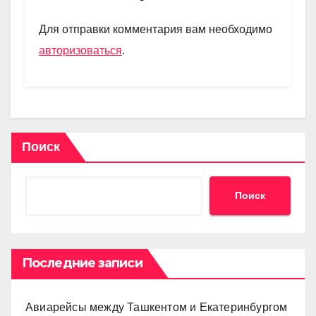
a
A
kl
в
m
p
a
и
Для отправки комментария вам необходимо
p
ss
ть
авторизоваться
.
ni
ki
Поиск
Поиск
Последние записи
Авиарейсы между Ташкентом и Екатеринбургом