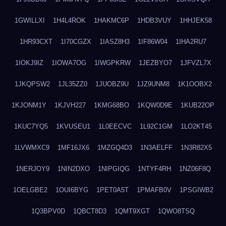
1GWILLXI
1H4L4ROK
1HAKMC6P
1HDB3VUY
1HHJEK58
1HR93CXT
1I70CGZX
1IASZ8H3
1IF86W04
1IHA2RU7
1IOKJ9IZ
1IOWA7OG
1IWGPKRW
1JEZBYO7
1JFVZL7X
1JKQPSW2
1JL35ZZ0
1JUOBZ9U
1JZ9UNM8
1K1OOBX2
1KJONM1Y
1KJVH227
1KMG68BO
1KQW0D9E
1KUB22OP
1KUC7YQ5
1KVUSEU1
1L0EECVC
1L92C1GM
1LO2KT45
1LVWMXC9
1MF16JX6
1MZGQ4D3
1N3AELFF
1N3R82X5
1NERJOY9
1NIN2DXO
1NIPGIQG
1NTYF4RH
1NZ06F8Q
1OELGBE2
1OUI6BYG
1PET0A5T
1PMAFB0V
1PSGIWB2
1Q3BPV0D
1QBCT8D3
1QMT9XGT
1QWO8TSQ