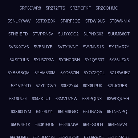
5RP6DWR8
5RZ72FTS
5RZPCFKF
5RZQDHMO
5SNLKYWW
5ST3XE0K
5T4RFJQE
5TDWI9U5
5TDWKNIX
5THBIEFD
5TVPRN5V
5UJY0QQ2
5UPNX603
5UUMB8OT
5V5K9CVS
5VB3LIYB
5VTXJVNC
5VVNNS1S
5XJ2MR7Y
5XSF9JLS
5XU6ZP3A
5Y0HCRBH
5Y1QS60T
5Y86UZX6
5YB5BBQM
5YHM530M
5YO667IH
5YO7ZQGL
5Z1BWJEZ
5Z1VP9TD
5ZYFJGV9
60IZ2Y44
60X8LPUK
62LJGRE8
6316UU0I
634ZKLU1
63MVU7SW
63SPQINX
63WDQUHH
63X60DYM
64996J11
659M6G4O
65TIBAG5
65TN6NPQ
65UV4E1K
660K94O5
663467JW
664ESOLH
664FNVV4
66C6U597
66NBHAON
675YBKS0
67T6PVX5
67UCAPT0