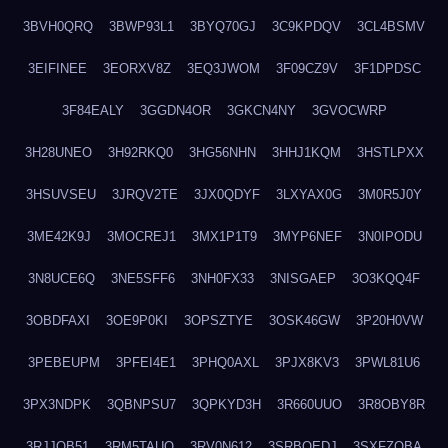
3BVH0QRQ
3BWP93L1
3BYQ70GJ
3C9KPDQV
3CL4BSMV
3EIFINEE
3EORXV8Z
3EQ3JWOM
3F09CZ9V
3F1DPDSC
3F84EALY
3GGDN4OR
3GKCN4NY
3GVOCWRP
3H28UNEO
3H92RKQ0
3HG56NHN
3HHJ1KQM
3HSTLPXX
3HSUVSEU
3JRQV2TE
3JX0QDYF
3LXYAX0G
3M0R5J0Y
3ME42K9J
3MOCREJ1
3MX1P1T9
3MYP6NEF
3N0IPODU
3N8UCE6Q
3NE5SFF6
3NH0FX33
3NISGAEP
3O3KQQ4F
3OBDFAXI
3OE9P0KI
3OPSZTYE
3OSK46GW
3P20H0VW
3PEBEUPM
3PFEI4E1
3PHQ0AXL
3PJX8KV3
3PWL81U6
3PX3NDPK
3QBNPSU7
3QPKYD3H
3R660UUO
3R8OBY8R
3RJJOB51
3RM5TAUQ
3RV0N612
3SRBQEDJ
3SXFZOBA