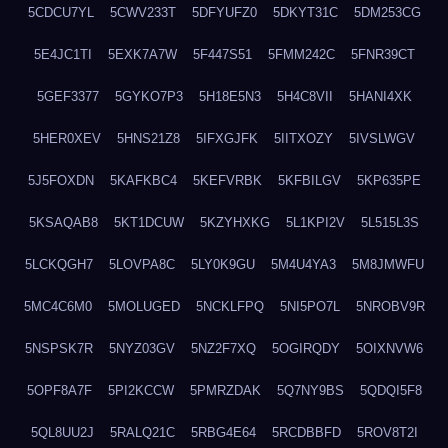
5CDCU7YL
5CWV233T
5DFYUFZ0
5DKYT31C
5DM253CG
5E4JC1TI
5EXK7A7W
5F447S51
5FMM242C
5FNR39CT
5GEF3377
5GYKO7P3
5H18E5N3
5H4C8VII
5HANI4XK
5HER0XEV
5HNS21Z8
5IFXGJFK
5IITXOZY
5IVSLWGV
5J5FOXDN
5KAFKBC4
5KEFVRBK
5KFBILGV
5KP635PE
5KSAQAB8
5KT1DCUW
5KZYHXKG
5L1KPI2V
5L515L3S
5LCKQGH7
5LOVPA8C
5LY0K9GU
5M4U4YA3
5M8JMWFU
5MC4C6M0
5MOLUGED
5NCKLFPQ
5NI5PO7L
5NROBV9R
5NSPSK7R
5NYZ03GV
5NZ2F7XQ
5OGIRQDY
5OIXNVW6
5OPF8A7F
5PI2KCCW
5PMRZDAK
5Q7NY9BS
5QDQI5F8
5QL8UU2J
5RALQ21C
5RBG4E64
5RCDBBFD
5ROV8T2I