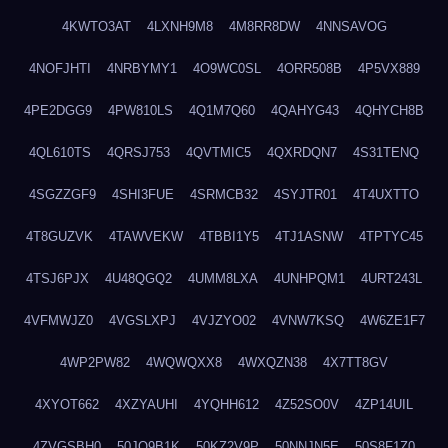
4KWTO3AT
4LXNH9M8
4M8RR8DW
4NNSAVOG
4NOFJHTI
4NRBYMY1
4O9WC0SL
4ORR508B
4P5VX889
4PE2DGG9
4PW810LS
4Q1M7Q60
4QAHYG43
4QHYCH8B
4QL610TS
4QRSJ753
4QVTMIC5
4QXRDQN7
4S31TENQ
4SGZZGF9
4SHI3FUE
4SRMCB32
4SYJTR01
4T4UXTTO
4T8GUZVK
4TAWVEKW
4TBBI1Y5
4TJ1ASNW
4TPTYC45
4TSJ6PJX
4U48QGQ2
4UMM8LXA
4UNHPQM1
4URT243L
4VFMWJZ0
4VGSLXPJ
4VJZYO02
4VNW7KSQ
4W6ZE1F7
4WP2PW82
4WQWQXX8
4WXQZN38
4X7TT8GV
4XYOT662
4XZYAUHI
4YQHH612
4Z52SO0V
4ZP14UIL
4ZVGSBH0
50JO9B1K
50KZ2V9P
50NNJN5E
50S8F1Z0