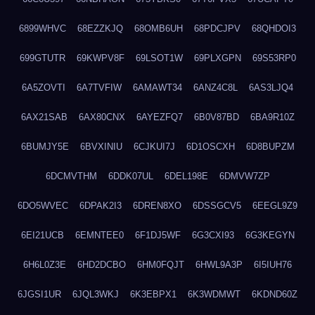
6899WHVC
68EZZKJQ
68OMB6UH
68PDCJPV
68QHDOI3
699GTUTR
69KWPV8F
69LSOT1W
69PLXGPN
69S53RP0
6A5ZOVTI
6A7TVFIW
6AMAWT34
6ANZ4C8L
6AS3LJQ4
6AX21SAB
6AX80CNX
6AYEZFQ7
6B0V87BD
6BA9R10Z
6BUMJY5E
6BVXINIU
6CJKUI7J
6D1OSCXH
6D8BUPZM
6DCMVTHM
6DDK07UL
6DEL198E
6DMVW7ZP
6DO5WVEC
6DPAK2I3
6DREN8XO
6DSSGCV5
6EEGL9Z9
6EI21UCB
6EMNTEE0
6F1DJ5WF
6G3CXI93
6G3KEGYN
6H6L0Z3E
6HD2DCBO
6HM0FQJT
6HWL9A3P
6I5IUH76
6JGSI1UR
6JQL3WKJ
6K3EBPX1
6K3WDMWT
6KDND60Z