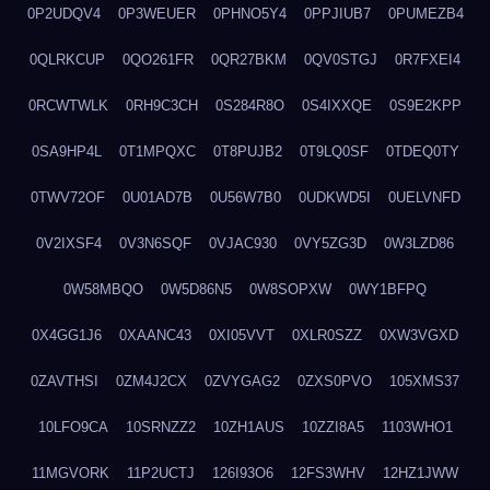
0P2UDQV4
0P3WEUER
0PHNO5Y4
0PPJIUB7
0PUMEZB4
0QLRKCUP
0QO261FR
0QR27BKM
0QV0STGJ
0R7FXEI4
0RCWTWLK
0RH9C3CH
0S284R8O
0S4IXXQE
0S9E2KPP
0SA9HP4L
0T1MPQXC
0T8PUJB2
0T9LQ0SF
0TDEQ0TY
0TWV72OF
0U01AD7B
0U56W7B0
0UDKWD5I
0UELVNFD
0V2IXSF4
0V3N6SQF
0VJAC930
0VY5ZG3D
0W3LZD86
0W58MBQO
0W5D86N5
0W8SOPXW
0WY1BFPQ
0X4GG1J6
0XAANC43
0XI05VVT
0XLR0SZZ
0XW3VGXD
0ZAVTHSI
0ZM4J2CX
0ZVYGAG2
0ZXS0PVO
105XMS37
10LFO9CA
10SRNZZ2
10ZH1AUS
10ZZI8A5
1103WHO1
11MGVORK
11P2UCTJ
126I93O6
12FS3WHV
12HZ1JWW