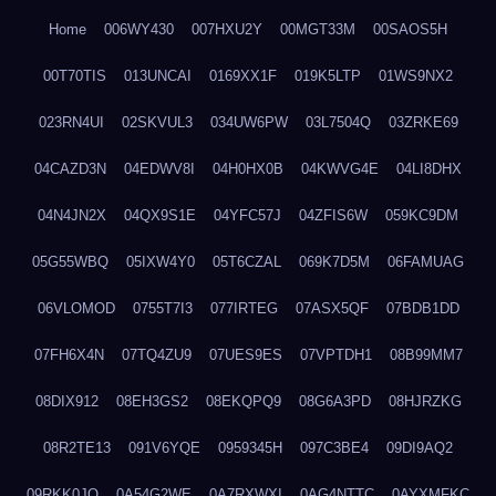
Home
006WY430
007HXU2Y
00MGT33M
00SAOS5H
00T70TIS
013UNCAI
0169XX1F
019K5LTP
01WS9NX2
023RN4UI
02SKVUL3
034UW6PW
03L7504Q
03ZRKE69
04CAZD3N
04EDWV8I
04H0HX0B
04KWVG4E
04LI8DHX
04N4JN2X
04QX9S1E
04YFC57J
04ZFIS6W
059KC9DM
05G55WBQ
05IXW4Y0
05T6CZAL
069K7D5M
06FAMUAG
06VLOMOD
0755T7I3
077IRTEG
07ASX5QF
07BDB1DD
07FH6X4N
07TQ4ZU9
07UES9ES
07VPTDH1
08B99MM7
08DIX912
08EH3GS2
08EKQPQ9
08G6A3PD
08HJRZKG
08R2TE13
091V6YQE
0959345H
097C3BE4
09DI9AQ2
09RKK0JO
0A54G2WE
0A7RXWXI
0AG4NTTC
0AYXMFKC