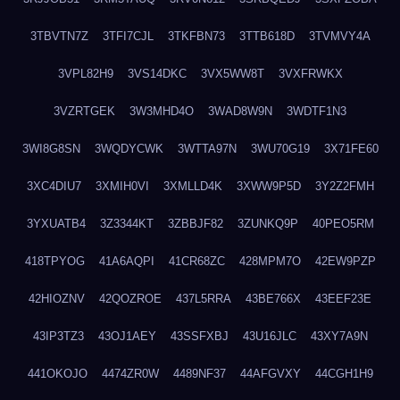
3TBVTN7Z
3TFI7CJL
3TKFBN73
3TTB618D
3TVMVY4A
3VPL82H9
3VS14DKC
3VX5WW8T
3VXFRWKX
3VZRTGEK
3W3MHD4O
3WAD8W9N
3WDTF1N3
3WI8G8SN
3WQDYCWK
3WTTA97N
3WU70G19
3X71FE60
3XC4DIU7
3XMIH0VI
3XMLLD4K
3XWW9P5D
3Y2Z2FMH
3YXUATB4
3Z3344KT
3ZBBJF82
3ZUNKQ9P
40PEO5RM
418TPYOG
41A6AQPI
41CR68ZC
428MPM7O
42EW9PZP
42HIOZNV
42QOZROE
437L5RRA
43BE766X
43EEF23E
43IP3TZ3
43OJ1AEY
43SSFXBJ
43U16JLC
43XY7A9N
441OKOJO
4474ZR0W
4489NF37
44AFGVXY
44CGH1H9