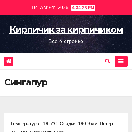
Перейти
Вс. Авг 9th, 2026
4:34:27 PM
к
содержимому
Кирпичик за кирпичиком
Все о стройке
Сингапур
Температура: -19.5°C, Осадки: 190.9 мм, Ветер: