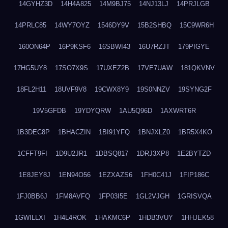
14GYHZ3D
14H4A825
14M9BJ75
14NJ13LJ
14PRJLGB
14PRLC85
14WY7OYZ
1546DY9V
15B2SHBQ
15C9WR6H
160ON64P
16P9KSF6
16SBWI43
16U7RZJT
179PIGYE
17HG5UY8
17SO7X9S
17UXEZ2B
17VE7UAW
181QKVNV
18FL2H11
18UVF9V8
19CWX8Y9
19S0NNZV
19SYNG2F
19V5GFDB
19YDYQRW
1AU5Q96D
1AXWRT6R
1B3DEC8P
1BHACZIN
1BI91YFQ
1BNJXLZ0
1BR5X4KO
1CFFT9FI
1D9U2JR1
1DBSQ817
1DRJ3XP8
1E2BYTZD
1E8JEY8J
1EN94O56
1EZXAZS6
1FH0C41J
1FIP186C
1FJ0BB6J
1FM8AVFQ
1FP03I5E
1GL2VJGH
1GRISVQA
1GWILLXI
1H4L4ROK
1HAKMC6P
1HDB3VUY
1HHJEK58