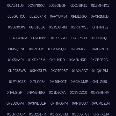
0CA5T1U9
0CMYI0KC
0D38QEGH
0DCJSPJ1
0DZMHHX1
0E9GCHCU
0EZ05K4R
0FFYUM84
0FLIL6GQ
0FXF2MUD
0G363XJW
0GI31E0A
0GJSAH4M
0GRH7XSL
0H17NT32
0H7Y9RRM
0H9OI0N1
0HYK5SEI
0IA5RSJ3
0IF4Y4UQ
0IM5QCNL
0IUZL33Y
0J6YMSQ9
0JAWX05J
0JMG9NJH
0JX5HAPI
0JXDX9ZM
0K8I19RD
0KA2KHRR
0KCE9EJG
0KFC83WS
0KHXDLT8
0KO7R0BZ
0LA240G7
0LIQ91PM
0LPY3G1Z
0LTLQ0B4
0M40H0CT
0MCMJJJP
0N1LZI50
0NALSI2P
0NFM8HBQ
0O1D2CFA
0O3VCZC0
0OY5HHNM
0P2UDQV4
0P3WEUER
0PHNO5Y4
0PPJIUB7
0PUMEZB4
0QLRKCUP
0QO261FR
0QR27BKM
0QV0STGJ
0R7FXEI4