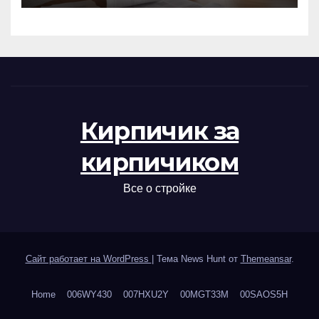
Кирпичик за
кирпичиком
Все о стройке
Сайт работает на WordPress
|
Тема News Hunt от
Themeansar
.
Home
006WY430
007HXU2Y
00MGT33M
00SAOS5H