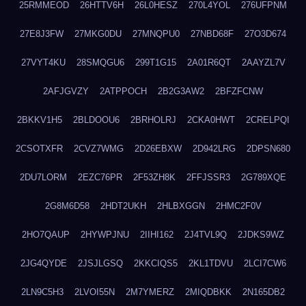
25RMMEOD
26HTTV6H
26L0HESZ
270L4YOL
276UFPNM
27E8J3FW
27MKG0DU
27MNQPU0
27NBD68F
27O3D674
27VYT4KU
28SMQGU6
299T1G15
2A01R6QT
2AAYZL7V
2AFJGVZY
2ATPPOCH
2B2G3AW2
2BFZFCNW
2BKKV1H5
2BLDOOU6
2BRHOLRJ
2CKA0HWT
2CRELPQI
2CSOTXFR
2CVZ7WMG
2D26EBXW
2D942LRG
2DPSN680
2DU7LORM
2EZC76PR
2F53ZH8K
2FFJSSR3
2G789XQE
2G8M6D58
2HDT2UKH
2HLBXGGN
2HMC2F0V
2HO7QAUP
2HYWPJNU
2IIHI162
2J4TVL9Q
2JDKS9WZ
2JG4QYDE
2JSJLGSQ
2KKCIQS5
2KL1TDVU
2LCI7CW6
2LN9C5H3
2LVOI55N
2M7YMERZ
2MIQDBKK
2N165DB2