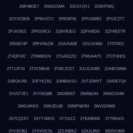
2NFH8OET
2NXDJSMA
2OC6YQYJ
2ODHTNIQ
2OYOC8EB
2P5KVO7J
2PB26F91
2PFU2MB3
2PGICZT7
2PJA33U1
2PK01RCU
2Q6V9UEG
2QFIABDG
2QYABSTR
2R02B74P
2RPXRAZM
2SAV54DE
2SS1XHM0
2T0TIR21
2T4QFIOC
2T8M8OOV
2TGAD2ZO
2TMUAAY5
2TOT3HO1
2TT1JPJ0
2TVCNBU8
2TWC2CET
2U1JCAWR
2UABCBNW
2UBGKVBI
2UFYK23Q
2UHBAVSU
2UT1DWVT
2VA5KTQ4
2VUSTJE1
2VY55Q8B
2W29565T
2W496244
2WADJS4M
2WGUIKKG
2WK2EL88
2WNPNKRH
2WV0ZHMD
2X7CQ1SY
2XYTJWGS
2Y7I1IC2
2YKK8NSK
2YT95AO1
2YV3O361
2YXVOCOL
2Z2JNBKZ
2ZAJL9NV
30D5VUM9