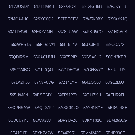
51VJOSDY
51ZE8MKB
522X4O28
52D4GH9B
52FJKYTB
52MOA4HC
52SYO0Q2
52TPECFV
52W5K0BY
52XXY91Q
53ATDBWI
53EKZAMH
53Z8FUAW
54PKU5CO
551HGV0S
553WPS4S
55FLR3W1
55IE9L4V
55JKJF3L
55NCOA72
55QDIRSM
55XAQHMU
56975PIR
56GSA0U2
56QN3KEB
56SCV4BG
571FDQ4T
5771DEGW
57G6BV7Y
57IUFJJS
57LA2HJ6
57N9R0VG
57Z141YR
584ZQC53
58G12L5U
595U946N
59BSESDJ
59FRMR7X
59T11ZKH
5AFUR9TL
5AOPNSAW
5AQL07P2
5ASS9KJO
5AY4N3YE
5B3AF4SH
5CDCU7YL
5CWV233T
5DFYUFZ0
5DKYT31C
5DM253CG
5E4JC1TI
5EXK7A7W
5F447S51
5FMM242C
5FNR39CT