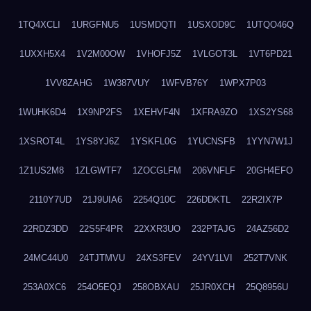
1TQ4XCLI
1URGFNU5
1USMDQTI
1USXOD9C
1UTQO46Q
1UXXH5X4
1V2M00OW
1VHOFJ5Z
1VLGOT3L
1VT6PD21
1VV8ZAHG
1W387VUY
1WFVB76Y
1WPX7P03
1WUHK6D4
1X9NP2FS
1XEHVF4N
1XFRA9ZO
1XS2YS68
1XSROT4L
1YS8YJ6Z
1YSKFL0G
1YUCNSFB
1YYN7W1J
1Z1US2M8
1ZLGWTF7
1ZOCGLFM
206VNFLF
20GH4EFO
2110Y7UD
21J9UIA6
2254Q10C
226DDKTL
22R2IX7P
22RDZ3DD
22S5F4PR
22XXR3UO
232PTAJG
24AZ56D2
24MC44U0
24TJTMVU
24XS3FEV
24YV1LVI
252T7VNK
253A0XC6
254O5EQJ
258OBXAU
25JR0XCH
25Q8956U