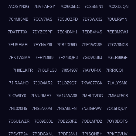
7AOSYN3G
7BVHAFGY
7C26C5EC
7C2S58N1
7C2XDJQN
7C4MI5MB
7CCV7IAS
7D5UQZFD
7D73WX32
7DULR9YN
7DXTFT0X
7DYZC5PF
7E0NDNH1
7EDB4H4S
7EE3M9WJ
7EUSEMEI
7EYNVZ6I
7FB2DR6D
7FE1WG6S
7FGV6NG8
7FKTW3MA
7FRYD8I9
7FX48QP3
7GDV0B8J
7GER99GF
7H8E1KTR
7H8LPLGJ
7I854907
7IAYUF4X
7IRRICQI
7JIRAAHO
7JJO4AR2
7JLOZ9Q7
7KWC77GK
7LALYSM0
7LCWIIY0
7LVURME7
7M1UWA38
7MHLTVDG
7MM4F50B
7NL020H5
7NS5N00M
7NSA9LFN
7NZIGFWV
7O15HQUY
7O6U1WZR
7O89DJ0L
7OB253FZ
7ODLM7D2
7OY8DOTS
7P5VTP24
7PDDGXNL
7PDF28N1
7PISQHBH
7PKT2VUV