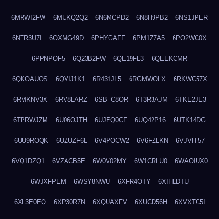
6MRWI2FW
6MUKQ2Q2
6N6MCPD2
6N8H9PB2
6NS1JPER
6NTR3U7I
6OXMG49D
6PHYGAFF
6PM1Z7A5
6PO2WC0X
6PPNPOF5
6Q23B2FW
6QE19FL3
6QEEKCMR
6QKOAUOS
6QVIJ1K1
6R431JL5
6RGMWOLX
6RKWC57X
6RMKNV3X
6RV8LARZ
6SBTC8OR
6T3R3AJM
6TKE2JE3
6TPRWJZM
6U06OJTH
6UJEQ0CF
6UQ42P16
6UTK14DG
6UU9ROQK
6UZUZF6L
6V4POCW2
6V6FZLKN
6VJVHI57
6VQ1DZQ1
6VZACB5E
6W0V02MY
6W1CRLU0
6WAOIUX0
6WJXFPEM
6WSY8NWU
6XFR4OTY
6XIHLDTU
6XL3E0EQ
6XP30R7N
6XQUAXFV
6XUCD56H
6XVXTC5I