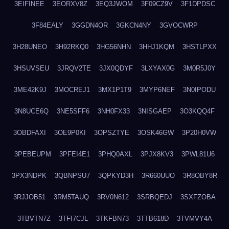
3EIFINEE
3EORXV8Z
3EQ3JWOM
3F09CZ9V
3F1DPDSC
3F84EALY
3GGDN4OR
3GKCN4NY
3GVOCWRP
3H28UNEO
3H92RKQ0
3HG56NHN
3HHJ1KQM
3HSTLPXX
3HSUVSEU
3JRQV2TE
3JX0QDYF
3LXYAX0G
3M0R5J0Y
3ME42K9J
3MOCREJ1
3MX1P1T9
3MYP6NEF
3N0IPODU
3N8UCE6Q
3NE5SFF6
3NH0FX33
3NISGAEP
3O3KQQ4F
3OBDFAXI
3OE9P0KI
3OPSZTYE
3OSK46GW
3P20H0VW
3PEBEUPM
3PFEI4E1
3PHQ0AXL
3PJX8KV3
3PWL81U6
3PX3NDPK
3QBNPSU7
3QPKYD3H
3R660UUO
3R8OBY8R
3RJJOB51
3RM5TAUQ
3RV0N612
3SRBQEDJ
3SXFZOBA
3TBVTN7Z
3TFI7CJL
3TKFBN73
3TTB618D
3TVMVY4A