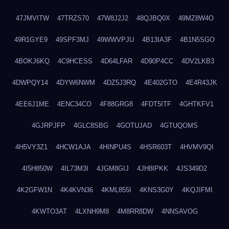
47JMVITW
47TRZS70
47W8J2J2
48QJBQ0X
49MZ8W4O
49R1GYE9
49SPF3MJ
49WWVPJU
4B13IA3F
4B1N5SGO
4BOKJ6KQ
4C9HCESS
4D64LFAR
4D90P4CC
4DV2LKB3
4DWPQY14
4DYW6NWM
4DZ5J3RQ
4E402GTO
4E4R43JK
4EE6J1ME
4ENC34CO
4F88GRG8
4FDT5ITF
4GHTKFV1
4GJRPJFP
4GLC8SBG
4GOTUJAD
4GTUQOMS
4H5VY3Z1
4HCW1AJA
4HINPU4S
4HSR603T
4HVMV9QI
4I5H850W
4IL73M3I
4JGM8GIJ
4JH8IPKK
4JS349D2
4K2GFW1N
4K4KVN36
4KML855I
4KNS3G0Y
4KQJIFMI
4KWTO3AT
4LXNH9M8
4M8RR8DW
4NNSAVOG