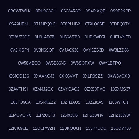
0RCWTWLK
0RH9C3CH
0S284R8O
0S4IXXQE
0S9E2KPP
0SA9HP4L
0T1MPQXC
0T8PUJB2
0T9LQ0SF
0TDEQ0TY
0TWV72OF
0U01AD7B
0U56W7B0
0UDKWD5I
0UELVNFD
0V2IXSF4
0V3N6SQF
0VJAC930
0VY5ZG3D
0W3LZD86
0W58MBQO
0W5D86N5
0W8SOPXW
0WY1BFPQ
0X4GG1J6
0XAANC43
0XI05VVT
0XLR0SZZ
0XW3VGXD
0ZAVTHSI
0ZM4J2CX
0ZVYGAG2
0ZXS0PVO
105XMS37
10LFO9CA
10SRNZZ2
10ZH1AUS
10ZZI8A5
1103WHO1
11MGVORK
11P2UCTJ
126I93O6
12FS3WHV
12HZ1JWW
12K469CE
12QCPWZN
12UKQO0N
133P7UOC
13COV7L8