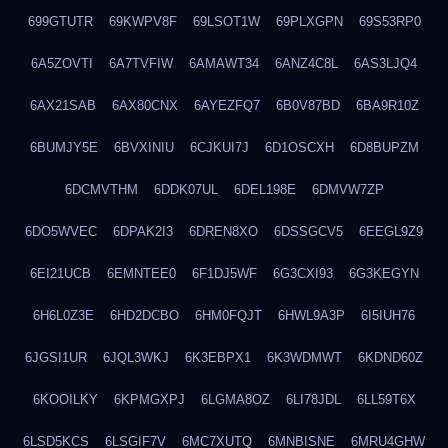
699GTUTR
69KWPV8F
69LSOT1W
69PLXGPN
69S53RP0
6A5ZOVTI
6A7TVFIW
6AMAWT34
6ANZ4C8L
6AS3LJQ4
6AX21SAB
6AX80CNX
6AYEZFQ7
6B0V87BD
6BA9R10Z
6BUMJY5E
6BVXINIU
6CJKUI7J
6D1OSCXH
6D8BUPZM
6DCMVTHM
6DDK07UL
6DEL198E
6DMVW7ZP
6DO5WVEC
6DPAK2I3
6DREN8XO
6DSSGCV5
6EEGL9Z9
6EI21UCB
6EMNTEE0
6F1DJ5WF
6G3CXI93
6G3KEGYN
6H6L0Z3E
6HD2DCBO
6HM0FQJT
6HWL9A3P
6I5IUH76
6JGSI1UR
6JQL3WKJ
6K3EBPX1
6K3WDMWT
6KDND60Z
6KOOILKY
6KPMGXPJ
6LGMA8OZ
6LI78JDL
6LL59T6X
6LSD5KCS
6LSGIF7V
6MC7XUTQ
6MNBISNE
6MRU4GHW