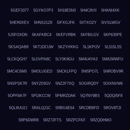
5GEF3377
5GYKO7P3
5H18E5N3
5H4C8VII
5HANI4XK
5HER0XEV
5HNS21Z8
5IFXGJFK
5IITXOZY
5IVSLWGV
5J5FOXDN
5KAFKBC4
5KEFVRBK
5KFBILGV
5KP635PE
5KSAQAB8
5KT1DCUW
5KZYHXKG
5L1KPI2V
5L515L3S
5LCKQGH7
5LOVPA8C
5LY0K9GU
5M4U4YA3
5M8JMWFU
5MC4C6M0
5MOLUGED
5NCKLFPQ
5NI5PO7L
5NROBV9R
5NSPSK7R
5NYZ03GV
5NZ2F7XQ
5OGIRQDY
5OIXNVW6
5OPF8A7F
5PI2KCCW
5PMRZDAK
5Q7NY9BS
5QDQI5F8
5QL8UU2J
5RALQ21C
5RBG4E64
5RCDBBFD
5ROV8T2I
5RP6DWR8
5RZ72FTS
5RZPCFKF
5RZQDHMO