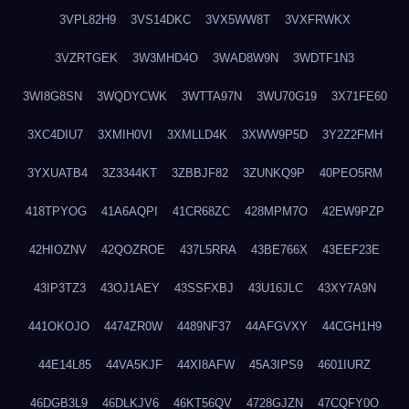
3VPL82H9
3VS14DKC
3VX5WW8T
3VXFRWKX
3VZRTGEK
3W3MHD4O
3WAD8W9N
3WDTF1N3
3WI8G8SN
3WQDYCWK
3WTTA97N
3WU70G19
3X71FE60
3XC4DIU7
3XMIH0VI
3XMLLD4K
3XWW9P5D
3Y2Z2FMH
3YXUATB4
3Z3344KT
3ZBBJF82
3ZUNKQ9P
40PEO5RM
418TPYOG
41A6AQPI
41CR68ZC
428MPM7O
42EW9PZP
42HIOZNV
42QOZROE
437L5RRA
43BE766X
43EEF23E
43IP3TZ3
43OJ1AEY
43SSFXBJ
43U16JLC
43XY7A9N
441OKOJO
4474ZR0W
4489NF37
44AFGVXY
44CGH1H9
44E14L85
44VA5KJF
44XI8AFW
45A3IPS9
4601IURZ
46DGB3L9
46DLKJV6
46KT56QV
4728GJZN
47CQFY0O