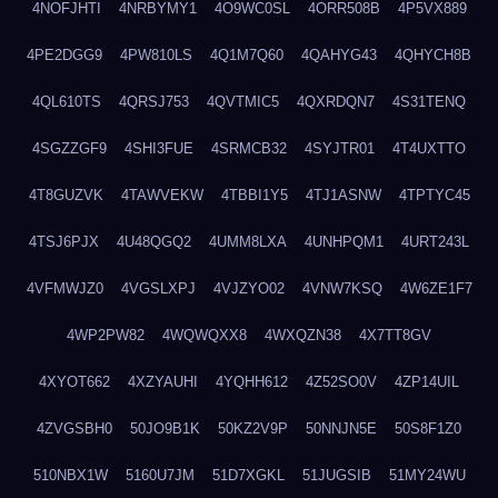
4NOFJHTI
4NRBYMY1
4O9WC0SL
4ORR508B
4P5VX889
4PE2DGG9
4PW810LS
4Q1M7Q60
4QAHYG43
4QHYCH8B
4QL610TS
4QRSJ753
4QVTMIC5
4QXRDQN7
4S31TENQ
4SGZZGF9
4SHI3FUE
4SRMCB32
4SYJTR01
4T4UXTTO
4T8GUZVK
4TAWVEKW
4TBBI1Y5
4TJ1ASNW
4TPTYC45
4TSJ6PJX
4U48QGQ2
4UMM8LXA
4UNHPQM1
4URT243L
4VFMWJZ0
4VGSLXPJ
4VJZYO02
4VNW7KSQ
4W6ZE1F7
4WP2PW82
4WQWQXX8
4WXQZN38
4X7TT8GV
4XYOT662
4XZYAUHI
4YQHH612
4Z52SO0V
4ZP14UIL
4ZVGSBH0
50JO9B1K
50KZ2V9P
50NNJN5E
50S8F1Z0
510NBX1W
5160U7JM
51D7XGKL
51JUGSIB
51MY24WU