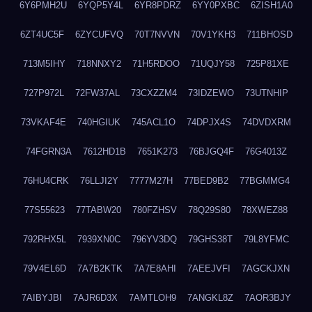
6Y6PMH2U
6YQP5Y4L
6YR8PDRZ
6YY0PXBC
6ZISH1A0
6ZT4UC5F
6ZYCUFVQ
70T7NVVN
70V1YKH3
711BHOSD
713M5IHY
718NNXY2
71H5RDOO
71UQJY58
725P81XE
727P972L
72FW37AL
73CXZZM4
73IDZEWO
73UTNHIP
73VKAF4E
740HGIUK
745ACL1O
74DPJX4S
74DVDXRM
74FGRN3A
7612HD1B
7651K273
76BJGQ4F
76G4013Z
76HU4CRK
76LLJI2Y
7777M27H
77BED9B2
77BGMMG4
77S55623
77TABW20
780FZHSV
78Q29S80
78XWEZ88
792RHX5L
7939XN0C
796YV3DQ
79GHS38T
79L8YFMC
79V4EL6D
7A7B2KTK
7A7E8AHI
7AEEJVFI
7AGCKJXN
7AIBYJBI
7AJR6D3X
7AMTLOH9
7ANGKL8Z
7AOR3BJY