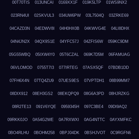
00T70TIS
013UNCAI
0169XX1F
019K5LTP
01WS9NX2
023RN4UI
02SKVUL3
034UW6PW
03L7504Q
03ZRKE69
04CAZD3N
04EDWV8I
04H0HX0B
04KWVG4E
04LI8DHX
04N4JN2X
04QX9S1E
04YFC57J
04ZFIS6W
059KC9DM
05G55WBQ
05IXW4Y0
05T6CZAL
069K7D5M
06FAMUAG
06VLOMOD
0755T7I3
077IRTEG
07ASX5QF
07BDB1DD
07FH6X4N
07TQ4ZU9
07UES9ES
07VPTDH1
08B99MM7
08DIX912
08EH3GS2
08EKQPQ9
08G6A3PD
08HJRZKG
08R2TE13
091V6YQE
0959345H
097C3BE4
09DI9AQ2
09RKK0JO
0A54G2WE
0A7RXWXI
0AG4NTTC
0AYXMFKC
0BO4RLHU
0BOHM258
0BPJ04DK
0BSHJVOT
0C9RGFN6