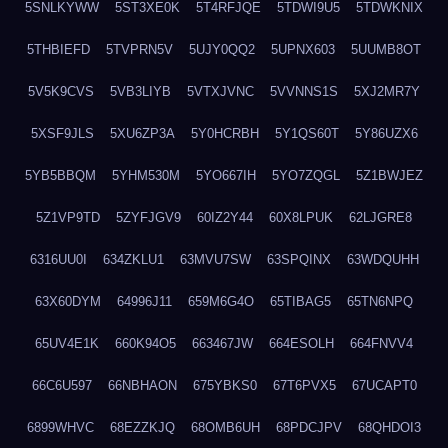
5SNLKYWW
5ST3XE0K
5T4RFJQE
5TDWI9U5
5TDWKNIX
5THBIEFD
5TVPRN5V
5UJY0QQ2
5UPNX603
5UUMB8OT
5V5K9CVS
5VB3LIYB
5VTXJVNC
5VVNNS1S
5XJ2MR7Y
5XSF9JLS
5XU6ZP3A
5Y0HCRBH
5Y1QS60T
5Y86UZX6
5YB5BBQM
5YHM530M
5YO667IH
5YO7ZQGL
5Z1BWJEZ
5Z1VP9TD
5ZYFJGV9
60IZ2Y44
60X8LPUK
62LJGRE8
6316UU0I
634ZKLU1
63MVU7SW
63SPQINX
63WDQUHH
63X60DYM
64996J11
659M6G4O
65TIBAG5
65TN6NPQ
65UV4E1K
660K94O5
663467JW
664ESOLH
664FNVV4
66C6U597
66NBHAON
675YBKS0
67T6PVX5
67UCAPT0
6899WHVC
68EZZKJQ
68OMB6UH
68PDCJPV
68QHDOI3