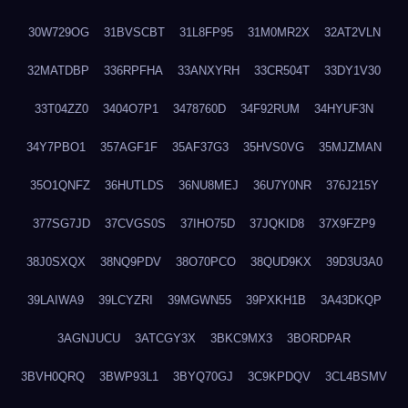
30W729OG
31BVSCBT
31L8FP95
31M0MR2X
32AT2VLN
32MATDBP
336RPFHA
33ANXYRH
33CR504T
33DY1V30
33T04ZZ0
3404O7P1
3478760D
34F92RUM
34HYUF3N
34Y7PBO1
357AGF1F
35AF37G3
35HVS0VG
35MJZMAN
35O1QNFZ
36HUTLDS
36NU8MEJ
36U7Y0NR
376J215Y
377SG7JD
37CVGS0S
37IHO75D
37JQKID8
37X9FZP9
38J0SXQX
38NQ9PDV
38O70PCO
38QUD9KX
39D3U3A0
39LAIWA9
39LCYZRI
39MGWN55
39PXKH1B
3A43DKQP
3AGNJUCU
3ATCGY3X
3BKC9MX3
3BORDPAR
3BVH0QRQ
3BWP93L1
3BYQ70GJ
3C9KPDQV
3CL4BSMV