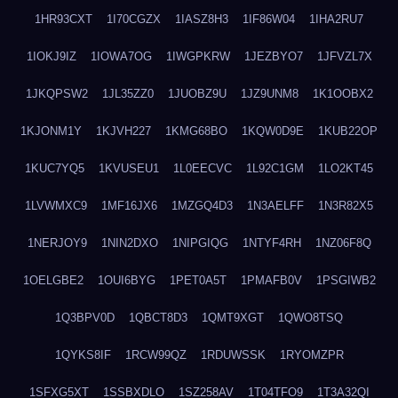
1HR93CXT
1I70CGZX
1IASZ8H3
1IF86W04
1IHA2RU7
1IOKJ9IZ
1IOWA7OG
1IWGPKRW
1JEZBYO7
1JFVZL7X
1JKQPSW2
1JL35ZZ0
1JUOBZ9U
1JZ9UNM8
1K1OOBX2
1KJONM1Y
1KJVH227
1KMG68BO
1KQW0D9E
1KUB22OP
1KUC7YQ5
1KVUSEU1
1L0EECVC
1L92C1GM
1LO2KT45
1LVWMXC9
1MF16JX6
1MZGQ4D3
1N3AELFF
1N3R82X5
1NERJOY9
1NIN2DXO
1NIPGIQG
1NTYF4RH
1NZ06F8Q
1OELGBE2
1OUI6BYG
1PET0A5T
1PMAFB0V
1PSGIWB2
1Q3BPV0D
1QBCT8D3
1QMT9XGT
1QWO8TSQ
1QYKS8IF
1RCW99QZ
1RDUWSSK
1RYOMZPR
1SFXG5XT
1SSBXDLO
1SZ258AV
1T04TFO9
1T3A32QI