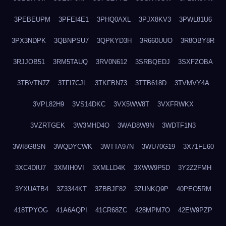
3PEBEUPM
3PFEI4E1
3PHQ0AXL
3PJX8KV3
3PWL81U6
3PX3NDPK
3QBNPSU7
3QPKYD3H
3R660UUO
3R8OBY8R
3RJJOB51
3RM5TAUQ
3RV0N612
3SRBQEDJ
3SXFZOBA
3TBVTN7Z
3TFI7CJL
3TKFBN73
3TTB618D
3TVMVY4A
3VPL82H9
3VS14DKC
3VX5WW8T
3VXFRWKX
3VZRTGEK
3W3MHD4O
3WAD8W9N
3WDTF1N3
3WI8G8SN
3WQDYCWK
3WTTA97N
3WU70G19
3X71FE60
3XC4DIU7
3XMIH0VI
3XMLLD4K
3XWW9P5D
3Y2Z2FMH
3YXUATB4
3Z3344KT
3ZBBJF82
3ZUNKQ9P
40PEO5RM
418TPYOG
41A6AQPI
41CR68ZC
428MPM7O
42EW9PZP