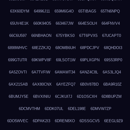
63X60DYM
64996J11
659M6G4O
65TIBAG5
65TN6NPQ
65UV4E1K
660K94O5
663467JW
664ESOLH
664FNVV4
66C6U597
66NBHAON
675YBKS0
67T6PVX5
67UCAPT0
6899WHVC
68EZZKJQ
68OMB6UH
68PDCJPV
68QHDOI3
699GTUTR
69KWPV8F
69LSOT1W
69PLXGPN
69S53RP0
6A5ZOVTI
6A7TVFIW
6AMAWT34
6ANZ4C8L
6AS3LJQ4
6AX21SAB
6AX80CNX
6AYEZFQ7
6B0V87BD
6BA9R10Z
6BUMJY5E
6BVXINIU
6CJKUI7J
6D1OSCXH
6D8BUPZM
6DCMVTHM
6DDK07UL
6DEL198E
6DMVW7ZP
6DO5WVEC
6DPAK2I3
6DREN8XO
6DSSGCV5
6EEGL9Z9