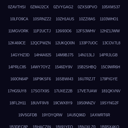
0ZAVTHSI
0ZM4J2CX
0ZVYGAG2
0ZXS0PVO
105XMS37
10LFO9CA
10SRNZZ2
10ZH1AUS
10ZZI8A5
1103WHO1
11MGVORK
11P2UCTJ
126I93O6
12FS3WHV
12HZ1JWW
12K469CE
12QCPWZN
12UKQO0N
133P7UOC
13COV7L8
14GYHZ3D
14H4A825
14M9BJ75
14NJ13LJ
14PRJLGB
14PRLC85
14WY7OYZ
1546DY9V
15B2SHBQ
15C9WR6H
160ON64P
16P9KSF6
16SBWI43
16U7RZJT
179PIGYE
17HG5UY8
17SO7X9S
17UXEZ2B
17VE7UAW
181QKVNV
18FL2H11
18UVF9V8
19CWX8Y9
19S0NNZV
19SYNG2F
19V5GFDB
19YDYQRW
1AU5Q96D
1AXWRT6R
1B3DEC8P
1BHACZIN
1BI91YFQ
1BNJXLZ0
1BR5X4KO