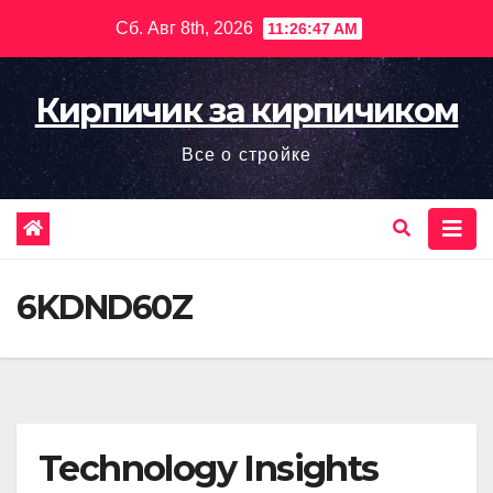
Перейти
Сб. Авг 8th, 2026
11:26:48 AM
к
содержимому
Кирпичик за кирпичиком
Все о стройке
6KDND60Z
Technology Insights