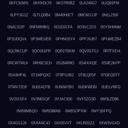
0KFC83WS
0KHXDLT8
0KO7R0BZ
0LA240G7
0LIQ91PM
0LPY3G1Z
0LTLQ0B4
0M40H0CT
0MCMJJJP
0N1LZI50
0NALSI2P
0NFM8HBQ
0O1D2CFA
0O3VCZC0
0OY5HHNM
0P2UDQV4
0P3WEUER
0PHNO5Y4
0PPJIUB7
0PUMEZB4
0QLRKCUP
0QO261FR
0QR27BKM
0QV0STGJ
0R7FXEI4
0RCWTWLK
0RH9C3CH
0S284R8O
0S4IXXQE
0S9E2KPP
0SA9HP4L
0T1MPQXC
0T8PUJB2
0T9LQ0SF
0TDEQ0TY
0TWV72OF
0U01AD7B
0U56W7B0
0UDKWD5I
0UELVNFD
0V2IXSF4
0V3N6SQF
0VJAC930
0VY5ZG3D
0W3LZD86
0W58MBQO
0W5D86N5
0W8SOPXW
0WY1BFPQ
0X4GG1J6
0XAANC43
0XI05VVT
0XLR0SZZ
0XW3VGXD