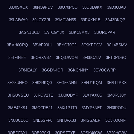
38J0SXQX
38NQ9PDV
38O70PCO
38QUD9KX
39D3U3A0
39LAIWA9
39LCYZRI
39MGWN55
39PXKH1B
3A43DKQP
3AGNJUCU
3ATCGY3X
3BKC9MX3
3BORDPAR
3BVH0QRQ
3BWP93L1
3BYQ70GJ
3C9KPDQV
3CL4BSMV
3EIFINEE
3EORXV8Z
3EQ3JWOM
3F09CZ9V
3F1DPDSC
3F84EALY
3GGDN4OR
3GKCN4NY
3GVOCWRP
3H28UNEO
3H92RKQ0
3HG56NHN
3HHJ1KQM
3HSTLPXX
3HSUVSEU
3JRQV2TE
3JX0QDYF
3LXYAX0G
3M0R5J0Y
3ME42K9J
3MOCREJ1
3MX1P1T9
3MYP6NEF
3N0IPODU
3N8UCE6Q
3NE5SFF6
3NH0FX33
3NISGAEP
3O3KQQ4F
3OBDFAXI
3OE9P0KI
3OPSZTYE
3OSK46GW
3P20H0VW