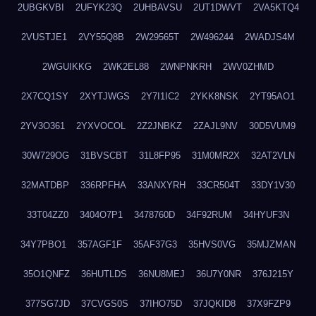
2UBGKVBI
2UFYK23Q
2UHBAVSU
2UT1DWVT
2VA5KTQ4
2VUSTJE1
2VY55Q8B
2W29565T
2W496244
2WADJS4M
2WGUIKKG
2WK2EL88
2WNPNKRH
2WV0ZHMD
2X7CQ1SY
2XYTJWGS
2Y7I1IC2
2YKK8NSK
2YT95AO1
2YV3O361
2YXVOCOL
2Z2JNBKZ
2ZAJL9NV
30D5VUM9
30W729OG
31BVSCBT
31L8FP95
31M0MR2X
32AT2VLN
32MATDBP
336RPFHA
33ANXYRH
33CR504T
33DY1V30
33T04ZZ0
3404O7P1
3478760D
34F92RUM
34HYUF3N
34Y7PBO1
357AGF1F
35AF37G3
35HVS0VG
35MJZMAN
35O1QNFZ
36HUTLDS
36NU8MEJ
36U7Y0NR
376J215Y
377SG7JD
37CVGS0S
37IHO75D
37JQKID8
37X9FZP9