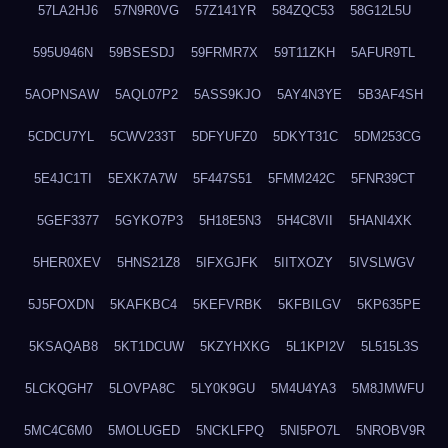
57LA2HJ6
57N9R0VG
57Z141YR
584ZQC53
58G12L5U
595U946N
59BSESDJ
59FRMR7X
59T11ZKH
5AFUR9TL
5AOPNSAW
5AQL07P2
5ASS9KJO
5AY4N3YE
5B3AF4SH
5CDCU7YL
5CWV233T
5DFYUFZ0
5DKYT31C
5DM253CG
5E4JC1TI
5EXK7A7W
5F447S51
5FMM242C
5FNR39CT
5GEF3377
5GYKO7P3
5H18E5N3
5H4C8VII
5HANI4XK
5HER0XEV
5HNS21Z8
5IFXGJFK
5IITXOZY
5IVSLWGV
5J5FOXDN
5KAFKBC4
5KEFVRBK
5KFBILGV
5KP635PE
5KSAQAB8
5KT1DCUW
5KZYHXKG
5L1KPI2V
5L515L3S
5LCKQGH7
5LOVPA8C
5LY0K9GU
5M4U4YA3
5M8JMWFU
5MC4C6M0
5MOLUGED
5NCKLFPQ
5NI5PO7L
5NROBV9R