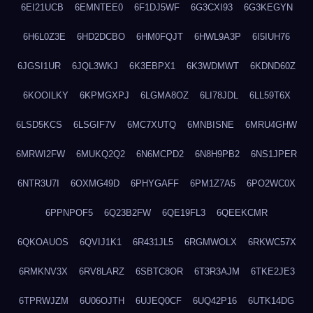
6EI21UCB
6EMNTEE0
6F1DJ5WF
6G3CXI93
6G3KEGYN
6H6L0Z3E
6HD2DCBO
6HM0FQJT
6HWL9A3P
6I5IUH76
6JGSI1UR
6JQL3WKJ
6K3EBPX1
6K3WDMWT
6KDND60Z
6KOOILKY
6KPMGXPJ
6LGMA8OZ
6LI78JDL
6LL59T6X
6LSD5KCS
6LSGIF7V
6MC7XUTQ
6MNBISNE
6MRU4GHW
6MRWI2FW
6MUKQ2Q2
6N6MCPD2
6N8H9PB2
6NS1JPER
6NTR3U7I
6OXMG49D
6PHYGAFF
6PM1Z7A5
6PO2WC0X
6PPNPOF5
6Q23B2FW
6QE19FL3
6QEEKCMR
6QKOAUOS
6QVIJ1K1
6R431JL5
6RGMWOLX
6RKWC57X
6RMKNV3X
6RV8LARZ
6SBTC8OR
6T3R3AJM
6TKE2JE3
6TPRWJZM
6U06OJTH
6UJEQ0CF
6UQ42P16
6UTK14DG