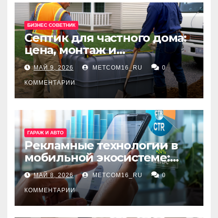
БИЗНЕС СОВЕТНИК
Септик для частного дома:
цена, монтаж и
организация автономной
МАЙ 9, 2026
METCOM16_RU
0
канализации
КОММЕНТАРИИ
ГАРАЖ И АВТО
Рекламные технологии в
мобильной экосистеме:
ключевые сервисы и
МАЙ 8, 2026
METCOM16_RU
0
принципы работы
КОММЕНТАРИИ