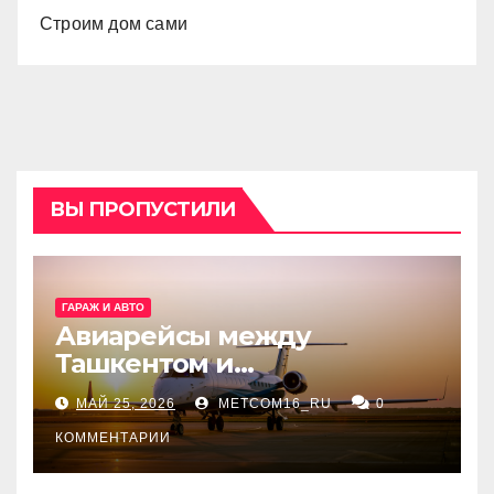
Строим дом сами
ВЫ ПРОПУСТИЛИ
ГАРАЖ И АВТО
Авиарейсы между
Ташкентом и
Екатеринбургом
МАЙ 25, 2026
METCOM16_RU
0
КОММЕНТАРИИ