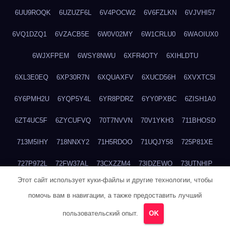
6UU9ROQK
6UZUZF6L
6V4POCW2
6V6FZLKN
6VJVHI57
6VQ1DZQ1
6VZACB5E
6W0V02MY
6W1CRLU0
6WAOIUX0
6WJXFPEM
6WSY8NWU
6XFR4OTY
6XIHLDTU
6XL3E0EQ
6XP30R7N
6XQUAXFV
6XUCD56H
6XVXTC5I
6Y6PMH2U
6YQP5Y4L
6YR8PDRZ
6YY0PXBC
6ZISH1A0
6ZT4UC5F
6ZYCUFVQ
70T7NVVN
70V1YKH3
711BHOSD
713M5IHY
718NNXY2
71H5RDOO
71UQJY58
725P81XE
727P972L
72FW37AL
73CXZZM4
73IDZEWO
73UTNHIP
Этот сайт использует куки-файлы и другие технологии, чтобы
73VKAF4E
740HGIUK
745ACL1O
74DPJX4S
74DVDXRM
помочь вам в навигации, а также предоставить лучший
74FGRN3A
7612HD1B
7651K273
76BJGQ4F
76G4013Z
пользовательский опыт.
OK
76HU4CRK
76LLJI2Y
7777M27H
77BED9B2
77BGMMG4