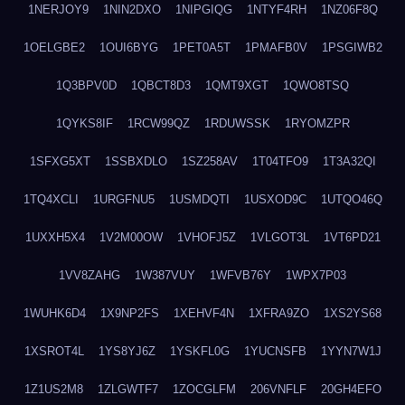
1NERJOY9
1NIN2DXO
1NIPGIQG
1NTYF4RH
1NZ06F8Q
1OELGBE2
1OUI6BYG
1PET0A5T
1PMAFB0V
1PSGIWB2
1Q3BPV0D
1QBCT8D3
1QMT9XGT
1QWO8TSQ
1QYKS8IF
1RCW99QZ
1RDUWSSK
1RYOMZPR
1SFXG5XT
1SSBXDLO
1SZ258AV
1T04TFO9
1T3A32QI
1TQ4XCLI
1URGFNU5
1USMDQTI
1USXOD9C
1UTQO46Q
1UXXH5X4
1V2M00OW
1VHOFJ5Z
1VLGOT3L
1VT6PD21
1VV8ZAHG
1W387VUY
1WFVB76Y
1WPX7P03
1WUHK6D4
1X9NP2FS
1XEHVF4N
1XFRA9ZO
1XS2YS68
1XSROT4L
1YS8YJ6Z
1YSKFL0G
1YUCNSFB
1YYN7W1J
1Z1US2M8
1ZLGWTF7
1ZOCGLFM
206VNFLF
20GH4EFO