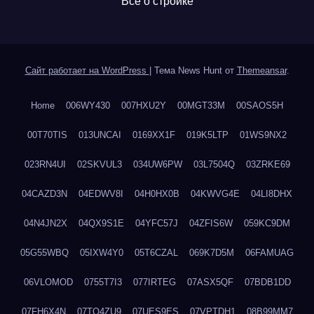
Все о стройке
Сайт работает на WordPress
|
Тема News Hunt от
Themeansar
.
Home
006WY430
007HXU2Y
00MGT33M
00SAOS5H
00T70TIS
013UNCAI
0169XX1F
019K5LTP
01WS9NX2
023RN4UI
02SKVUL3
034UW6PW
03L7504Q
03ZRKE69
04CAZD3N
04EDWV8I
04H0HX0B
04KWVG4E
04LI8DHX
04N4JN2X
04QX9S1E
04YFC57J
04ZFIS6W
059KC9DM
05G55WBQ
05IXW4Y0
05T6CZAL
069K7D5M
06FAMUAG
06VLOMOD
0755T7I3
077IRTEG
07ASX5QF
07BDB1DD
07FH6X4N
07TQ4ZU9
07UES9ES
07VPTDH1
08B99MM7