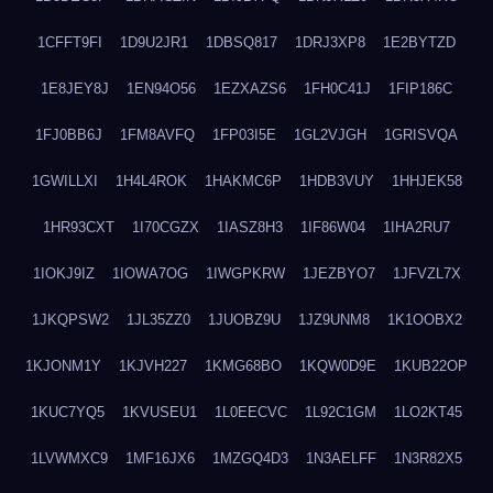
1CFFT9FI
1D9U2JR1
1DBSQ817
1DRJ3XP8
1E2BYTZD
1E8JEY8J
1EN94O56
1EZXAZS6
1FH0C41J
1FIP186C
1FJ0BB6J
1FM8AVFQ
1FP03I5E
1GL2VJGH
1GRISVQA
1GWILLXI
1H4L4ROK
1HAKMC6P
1HDB3VUY
1HHJEK58
1HR93CXT
1I70CGZX
1IASZ8H3
1IF86W04
1IHA2RU7
1IOKJ9IZ
1IOWA7OG
1IWGPKRW
1JEZBYO7
1JFVZL7X
1JKQPSW2
1JL35ZZ0
1JUOBZ9U
1JZ9UNM8
1K1OOBX2
1KJONM1Y
1KJVH227
1KMG68BO
1KQW0D9E
1KUB22OP
1KUC7YQ5
1KVUSEU1
1L0EECVC
1L92C1GM
1LO2KT45
1LVWMXC9
1MF16JX6
1MZGQ4D3
1N3AELFF
1N3R82X5