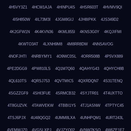
4H5VY3Z1
4HCW1AJA
4HINPU4S
4HSR603T
4HVMV9QI
4I5H850W
4IL73M3I
4JGM8GIJ
4JH8IPKK
4JS349D2
4K2GFW1N
4K4KVN36
4KML855I
4KNS3G0Y
4KQJIFMI
4KWTO3AT
4LXNH9M8
4M8RR8DW
4NNSAVOG
4NOFJHTI
4NRBYMY1
4O9WC0SL
4ORR508B
4P5VX889
4PE2DGG9
4PW810LS
4Q1M7Q60
4QAHYG43
4QHYCH8B
4QL610TS
4QRSJ753
4QVTMIC5
4QXRDQN7
4S31TENQ
4SGZZGF9
4SHI3FUE
4SRMCB32
4SYJTR01
4T4UXTTO
4T8GUZVK
4TAWVEKW
4TBBI1Y5
4TJ1ASNW
4TPTYC45
4TSJ6PJX
4U48QGQ2
4UMM8LXA
4UNHPQM1
4URT243L
4VFMWJZ0
4VGSLXPJ
4VJZYO02
4VNW7KSQ
4W6ZE1F7