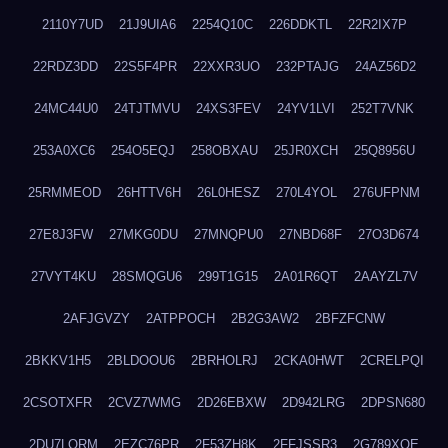
2110Y7UD
21J9UIA6
2254Q10C
226DDKTL
22R2IX7P
22RDZ3DD
22S5F4PR
22XXR3UO
232PTAJG
24AZ56D2
24MC44U0
24TJTMVU
24XS3FEV
24YV1LVI
252T7VNK
253A0XC6
254O5EQJ
258OBXAU
25JR0XCH
25Q8956U
25RMMEOD
26HTTV6H
26L0HESZ
270L4YOL
276UFPNM
27E8J3FW
27MKG0DU
27MNQPU0
27NBD68F
27O3D674
27VYT4KU
28SMQGU6
299T1G15
2A01R6QT
2AAYZL7V
2AFJGVZY
2ATPPOCH
2B2G3AW2
2BFZFCNW
2BKKV1H5
2BLDOOU6
2BRHOLRJ
2CKA0HWT
2CRELPQI
2CSOTXFR
2CVZ7WMG
2D26EBXW
2D942LRG
2DPSN680
2DU7LORM
2EZC76PR
2F53ZH8K
2FFJSSR3
2G789XQE