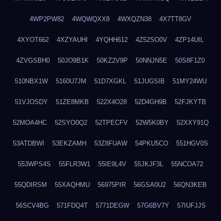
4WP2PW82
4WQWQXX8
4WXQZN38
4X7TT8GV
4XYOT662
4XZYAUHI
4YQHH612
4Z52SO0V
4ZP14UIL
4ZVGSBH0
50JO9B1K
50KZ2V9P
50NNJN5E
50S8F1Z0
510NBX1W
5160U7JM
51D7XGKL
51JUGSIB
51MY24WU
51VJOSDY
51ZE8MKB
522X4O28
52D4GH9B
52FJKYTB
52MOA4HC
52SYO0Q2
52TPECFV
52W5K0BY
52XXY91Q
53ATDBWI
53EKZAMH
53Z8FUAW
54PKU5CO
551HGV0S
553WPS4S
55FLR3W1
55IE9L4V
55JKJF3L
55NCOA72
55QDIRSM
55XAQHMU
56975PIR
56GSA0U2
56QN3KEB
56SCV4BG
571FDQ4T
5771DEGW
57G6BV7Y
57IUFJJS