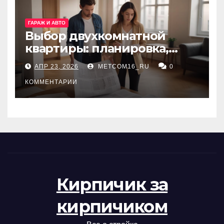
ГАРАЖ И АВТО
Выбор двухкомнатной
квартиры: планировка,
состояние жилья и
АПР 23, 2026
METCOM16_RU
0
проверка документов
КОММЕНТАРИИ
Кирпичик за
кирпичиком