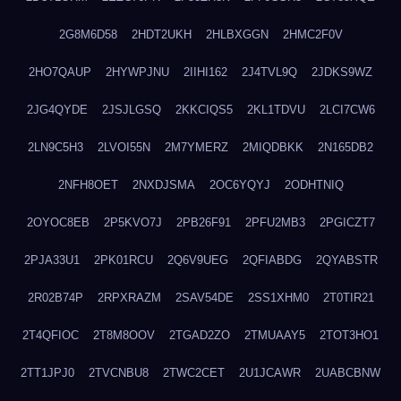
2G8M6D58
2HDT2UKH
2HLBXGGN
2HMC2F0V
2HO7QAUP
2HYWPJNU
2IIHI162
2J4TVL9Q
2JDKS9WZ
2JG4QYDE
2JSJLGSQ
2KKCIQS5
2KL1TDVU
2LCI7CW6
2LN9C5H3
2LVOI55N
2M7YMERZ
2MIQDBKK
2N165DB2
2NFH8OET
2NXDJSMA
2OC6YQYJ
2ODHTNIQ
2OYOC8EB
2P5KVO7J
2PB26F91
2PFU2MB3
2PGICZT7
2PJA33U1
2PK01RCU
2Q6V9UEG
2QFIABDG
2QYABSTR
2R02B74P
2RPXRAZM
2SAV54DE
2SS1XHM0
2T0TIR21
2T4QFIOC
2T8M8OOV
2TGAD2ZO
2TMUAAY5
2TOT3HO1
2TT1JPJ0
2TVCNBU8
2TWC2CET
2U1JCAWR
2UABCBNW