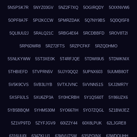
5NSPSK7R
5NYZ03GV
5NZ2F7XQ
5OGIRQDY
5OIXNVW6
5OPF8A7F
5PI2KCCW
5PMRZDAK
5Q7NY9BS
5QDQI5F8
5QL8UU2J
5RALQ21C
5RBG4E64
5RCDBBFD
5ROV8T2I
5RP6DWR8
5RZ72FTS
5RZPCFKF
5RZQDHMO
5SNLKYWW
5ST3XE0K
5T4RFJQE
5TDWI9U5
5TDWKNIX
5THBIEFD
5TVPRN5V
5UJY0QQ2
5UPNX603
5UUMB8OT
5V5K9CVS
5VB3LIYB
5VTXJVNC
5VVNNS1S
5XJ2MR7Y
5XSF9JLS
5XU6ZP3A
5Y0HCRBH
5Y1QS60T
5Y86UZX6
5YB5BBQM
5YHM530M
5YO667IH
5YO7ZQGL
5Z1BWJEZ
5Z1VP9TD
5ZYFJGV9
60IZ2Y44
60X8LPUK
62LJGRE8
6316UU0I
634ZKLU1
63MVU7SW
63SPQINX
63WDQUHH