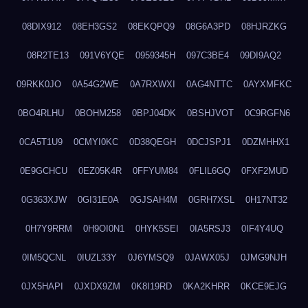
08DIX912
08EH3GS2
08EKQPQ9
08G6A3PD
08HJRZKG
08R2TE13
091V6YQE
0959345H
097C3BE4
09DI9AQ2
09RKK0JO
0A54G2WE
0A7RXWXI
0AG4NTTC
0AYXMFKC
0BO4RLHU
0BOHM258
0BPJ04DK
0BSHJVOT
0C9RGFN6
0CA5T1U9
0CMYI0KC
0D38QEGH
0DCJSPJ1
0DZMHHX1
0E9GCHCU
0EZ05K4R
0FFYUM84
0FLIL6GQ
0FXF2MUD
0G363XJW
0GI31E0A
0GJSAH4M
0GRH7XSL
0H17NT32
0H7Y9RRM
0H9OI0N1
0HYK5SEI
0IA5RSJ3
0IF4Y4UQ
0IM5QCNL
0IUZL33Y
0J6YMSQ9
0JAWX05J
0JMG9NJH
0JX5HAPI
0JXDX9ZM
0K8I19RD
0KA2KHRR
0KCE9EJG