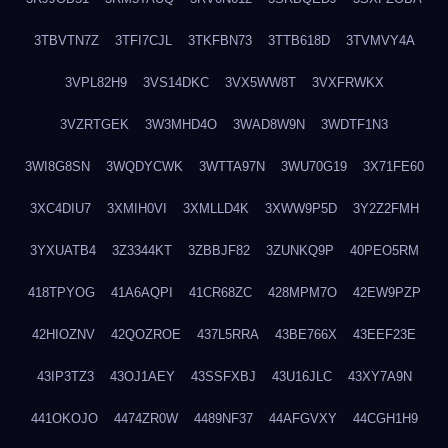
3TBVTN7Z
3TFI7CJL
3TKFBN73
3TTB618D
3TVMVY4A
3VPL82H9
3VS14DKC
3VX5WW8T
3VXFRWKX
3VZRTGEK
3W3MHD4O
3WAD8W9N
3WDTF1N3
3WI8G8SN
3WQDYCWK
3WTTA97N
3WU70G19
3X71FE60
3XC4DIU7
3XMIH0VI
3XMLLD4K
3XWW9P5D
3Y2Z2FMH
3YXUATB4
3Z3344KT
3ZBBJF82
3ZUNKQ9P
40PEO5RM
418TPYOG
41A6AQPI
41CR68ZC
428MPM7O
42EW9PZP
42HIOZNV
42QOZROE
437L5RRA
43BE766X
43EEF23E
43IP3TZ3
43OJ1AEY
43SSFXBJ
43U16JLC
43XY7A9N
441OKOJO
4474ZR0W
4489NF37
44AFGVXY
44CGH1H9