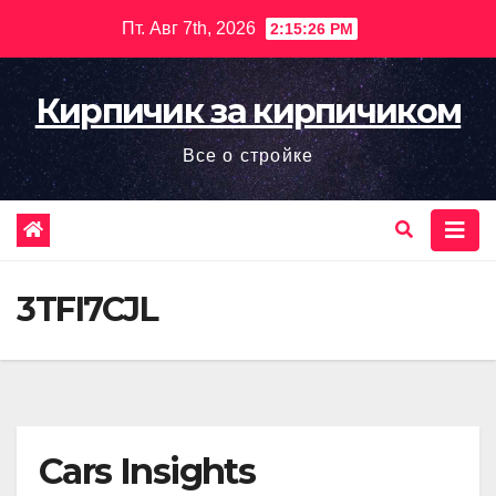
Перейти
Пт. Авг 7th, 2026
2:15:27 PM
к
содержимому
Кирпичик за кирпичиком
Все о стройке
3TFI7CJL
Cars Insights