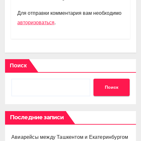
a
A
kl
в
m
p
a
и
Для отправки комментария вам необходимо
p
ss
ть
авторизоваться
.
ni
ki
Поиск
Поиск
Последние записи
Авиарейсы между Ташкентом и Екатеринбургом