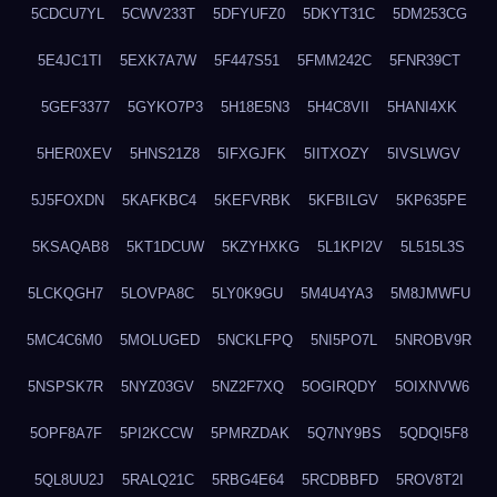
5CDCU7YL
5CWV233T
5DFYUFZ0
5DKYT31C
5DM253CG
5E4JC1TI
5EXK7A7W
5F447S51
5FMM242C
5FNR39CT
5GEF3377
5GYKO7P3
5H18E5N3
5H4C8VII
5HANI4XK
5HER0XEV
5HNS21Z8
5IFXGJFK
5IITXOZY
5IVSLWGV
5J5FOXDN
5KAFKBC4
5KEFVRBK
5KFBILGV
5KP635PE
5KSAQAB8
5KT1DCUW
5KZYHXKG
5L1KPI2V
5L515L3S
5LCKQGH7
5LOVPA8C
5LY0K9GU
5M4U4YA3
5M8JMWFU
5MC4C6M0
5MOLUGED
5NCKLFPQ
5NI5PO7L
5NROBV9R
5NSPSK7R
5NYZ03GV
5NZ2F7XQ
5OGIRQDY
5OIXNVW6
5OPF8A7F
5PI2KCCW
5PMRZDAK
5Q7NY9BS
5QDQI5F8
5QL8UU2J
5RALQ21C
5RBG4E64
5RCDBBFD
5ROV8T2I