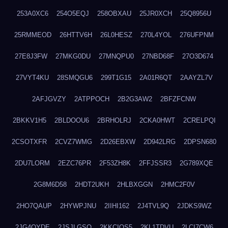
253A0XC6
254O5EQJ
258OBXAU
25JR0XCH
25Q8956U
25RMMEOD
26HTTV6H
26L0HESZ
270L4YOL
276UFPNM
27E8J3FW
27MKG0DU
27MNQPU0
27NBD68F
27O3D674
27VYT4KU
28SMQGU6
299T1G15
2A01R6QT
2AAYZL7V
2AFJGVZY
2ATPPOCH
2B2G3AW2
2BFZFCNW
2BKKV1H5
2BLDOOU6
2BRHOLRJ
2CKA0HWT
2CRELPQI
2CSOTXFR
2CVZ7WMG
2D26EBXW
2D942LRG
2DPSN680
2DU7LORM
2EZC76PR
2F53ZH8K
2FFJSSR3
2G789XQE
2G8M6D58
2HDT2UKH
2HLBXGGN
2HMC2F0V
2HO7QAUP
2HYWPJNU
2IIHI162
2J4TVL9Q
2JDKS9WZ
2JG4QYDE
2JSJLGSQ
2KKCIQS5
2KL1TDVU
2LCI7CW6