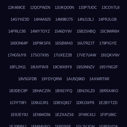
12K469CE
12QCPWZN
12UKQO0N
133P7UOC
13COV7L8
14GYHZ3D
14H4A825
14M9BJ75
14NJ13LJ
14PRJLGB
14PRLC85
14WY7OYZ
1546DY9V
15B2SHBQ
15C9WR6H
160ON64P
16P9KSF6
16SBWI43
16U7RZJT
179PIGYE
17HG5UY8
17SO7X9S
17UXEZ2B
17VE7UAW
181QKVNV
18FL2H11
18UVF9V8
19CWX8Y9
19S0NNZV
19SYNG2F
19V5GFDB
19YDYQRW
1AU5Q96D
1AXWRT6R
1B3DEC8P
1BHACZIN
1BI91YFQ
1BNJXLZ0
1BR5X4KO
1CFFT9FI
1D9U2JR1
1DBSQ817
1DRJ3XP8
1E2BYTZD
1E8JEY8J
1EN94O56
1EZXAZS6
1FH0C41J
1FIP186C
1FJ0BB6J
1FM8AVFQ
1FP03I5E
1GL2VJGH
1GRISVQA