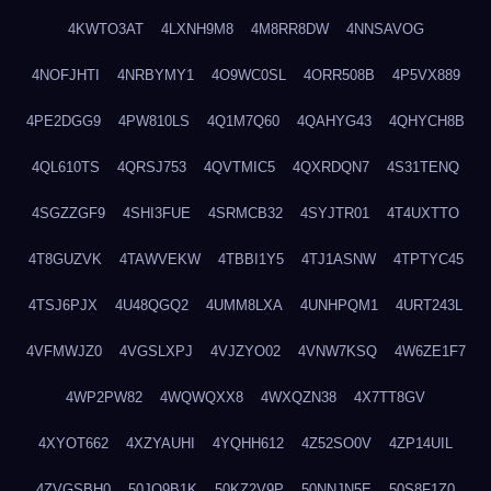
4KWTO3AT
4LXNH9M8
4M8RR8DW
4NNSAVOG
4NOFJHTI
4NRBYMY1
4O9WC0SL
4ORR508B
4P5VX889
4PE2DGG9
4PW810LS
4Q1M7Q60
4QAHYG43
4QHYCH8B
4QL610TS
4QRSJ753
4QVTMIC5
4QXRDQN7
4S31TENQ
4SGZZGF9
4SHI3FUE
4SRMCB32
4SYJTR01
4T4UXTTO
4T8GUZVK
4TAWVEKW
4TBBI1Y5
4TJ1ASNW
4TPTYC45
4TSJ6PJX
4U48QGQ2
4UMM8LXA
4UNHPQM1
4URT243L
4VFMWJZ0
4VGSLXPJ
4VJZYO02
4VNW7KSQ
4W6ZE1F7
4WP2PW82
4WQWQXX8
4WXQZN38
4X7TT8GV
4XYOT662
4XZYAUHI
4YQHH612
4Z52SO0V
4ZP14UIL
4ZVGSBH0
50JO9B1K
50KZ2V9P
50NNJN5E
50S8F1Z0