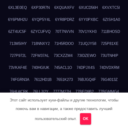
6XL3E0EQ
6XP30R7N
6XQUAXFV
6XUCD56H
6XVXTC5I
6Y6PMH2U
6YQP5Y4L
6YR8PDRZ
6YY0PXBC
6ZISH1A0
6ZT4UC5F
6ZYCUFVQ
70T7NVVN
70V1YKH3
711BHOSD
713M5IHY
718NNXY2
71H5RDOO
71UQJY58
725P81XE
727P972L
72FW37AL
73CXZZM4
73IDZEWO
73UTNHIP
73VKAF4E
740HGIUK
745ACL1O
74DPJX4S
74DVDXRM
74FGRN3A
7612HD1B
7651K273
76BJGQ4F
76G4013Z
76HU4CRK
76LLJI2Y
7777M27H
77BED9B2
77BGMMG4
Этот сайт использует куки-файлы и другие технологии, чтобы
77S55623
77TABW20
780FZHSV
78Q29S80
78XWEZ88
помочь вам в навигации, а также предоставить лучший
792RHX5L
7939XN0C
796YV3DQ
79GHS38T
79L8YFMC
пользовательский опыт.
OK
79V4EL6D
7A7B2KTK
7A7E8AHI
7AEEJVFI
7AGCKJXN