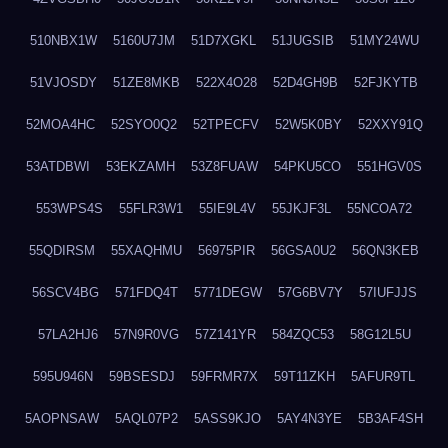
510NBX1W
5160U7JM
51D7XGKL
51JUGSIB
51MY24WU
51VJOSDY
51ZE8MKB
522X4O28
52D4GH9B
52FJKYTB
52MOA4HC
52SYO0Q2
52TPECFV
52W5K0BY
52XXY91Q
53ATDBWI
53EKZAMH
53Z8FUAW
54PKU5CO
551HGV0S
553WPS4S
55FLR3W1
55IE9L4V
55JKJF3L
55NCOA72
55QDIRSM
55XAQHMU
56975PIR
56GSA0U2
56QN3KEB
56SCV4BG
571FDQ4T
5771DEGW
57G6BV7Y
57IUFJJS
57LA2HJ6
57N9R0VG
57Z141YR
584ZQC53
58G12L5U
595U946N
59BSESDJ
59FRMR7X
59T11ZKH
5AFUR9TL
5AOPNSAW
5AQL07P2
5ASS9KJO
5AY4N3YE
5B3AF4SH