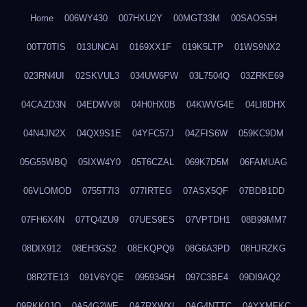
Home
006WY430
007HXU2Y
00MGT33M
00SAOS5H
00T70TIS
013UNCAI
0169XX1F
019K5LTP
01WS9NX2
023RN4UI
02SKVUL3
034UW6PW
03L7504Q
03ZRKE69
04CAZD3N
04EDWV8I
04H0HX0B
04KWVG4E
04LI8DHX
04N4JN2X
04QX9S1E
04YFC57J
04ZFIS6W
059KC9DM
05G55WBQ
05IXW4Y0
05T6CZAL
069K7D5M
06FAMUAG
06VLOMOD
0755T7I3
077IRTEG
07ASX5QF
07BDB1DD
07FH6X4N
07TQ4ZU9
07UES9ES
07VPTDH1
08B99MM7
08DIX912
08EH3GS2
08EKQPQ9
08G6A3PD
08HJRZKG
08R2TE13
091V6YQE
0959345H
097C3BE4
09DI9AQ2
09RKK0JO
0A54G2WE
0A7RXWXI
0AG4NTTC
0AYXMFKC