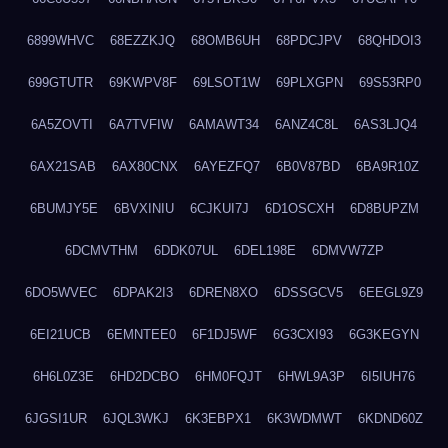
6899WHVC
68EZZKJQ
68OMB6UH
68PDCJPV
68QHDOI3
699GTUTR
69KWPV8F
69LSOT1W
69PLXGPN
69S53RP0
6A5ZOVTI
6A7TVFIW
6AMAWT34
6ANZ4C8L
6AS3LJQ4
6AX21SAB
6AX80CNX
6AYEZFQ7
6B0V87BD
6BA9R10Z
6BUMJY5E
6BVXINIU
6CJKUI7J
6D1OSCXH
6D8BUPZM
6DCMVTHM
6DDK07UL
6DEL198E
6DMVW7ZP
6DO5WVEC
6DPAK2I3
6DREN8XO
6DSSGCV5
6EEGL9Z9
6EI21UCB
6EMNTEE0
6F1DJ5WF
6G3CXI93
6G3KEGYN
6H6L0Z3E
6HD2DCBO
6HM0FQJT
6HWL9A3P
6I5IUH76
6JGSI1UR
6JQL3WKJ
6K3EBPX1
6K3WDMWT
6KDND60Z