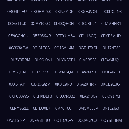
0BO4RLHU
0BOHM258
0BPJ04DK
0BSHJVOT
0C9RGFN6
0CA5T1U9
0CMYI0KC
0D38QEGH
0DCJSPJ1
0DZMHHX1
0E9GCHCU
0EZ05K4R
0FFYUM84
0FLIL6GQ
0FXF2MUD
0G363XJW
0GI31E0A
0GJSAH4M
0GRH7XSL
0H17NT32
0H7Y9RRM
0H9OI0N1
0HYK5SEI
0IA5RSJ3
0IF4Y4UQ
0IM5QCNL
0IUZL33Y
0J6YMSQ9
0JAWX05J
0JMG9NJH
0JX5HAPI
0JXDX9ZM
0K8I19RD
0KA2KHRR
0KCE9EJG
0KFC83WS
0KHXDLT8
0KO7R0BZ
0LA240G7
0LIQ91PM
0LPY3G1Z
0LTLQ0B4
0M40H0CT
0MCMJJJP
0N1LZI50
0NALSI2P
0NFM8HBQ
0O1D2CFA
0O3VCZC0
0OY5HHNM