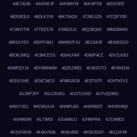
44E14L85
44VA5KJF
44XI8AFW
45A3IPS9
4601IURZ
46DGB3L9
46DLKJV6
46KT56QV
4728GJZN
47CQFY0O
47JMVITW
47TRZS70
47W8J2J2
48QJBQ0X
49MZ8W4O
49R1GYE9
49SPF3MJ
49WWVPJU
4B13IA3F
4B1N5SGO
4BOKJ6KQ
4C9HCESS
4D64LFAR
4D90P4CC
4DV2LKB3
4DWPQY14
4DYW6NWM
4DZ5J3RQ
4E402GTO
4E4R43JK
4EE6J1ME
4ENC34CO
4F88GRG8
4FDT5ITF
4GHTKFV1
4GJRPJFP
4GLC8SBG
4GOTUJAD
4GTUQOMS
4H5VY3Z1
4HCW1AJA
4HINPU4S
4HSR603T
4HVMV9QI
4I5H850W
4IL73M3I
4JGM8GIJ
4JH8IPKK
4JS349D2
4K2GFW1N
4K4KVN36
4KML855I
4KNS3G0Y
4KQJIFMI