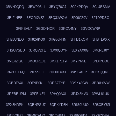
3BVH0QRQ
3BWP93L1
3BYQ70GJ
3C9KPDQV
3CL4BSMV
3EIFINEE
3EORXV8Z
3EQ3JWOM
3F09CZ9V
3F1DPDSC
3F84EALY
3GGDN4OR
3GKCN4NY
3GVOCWRP
3H28UNEO
3H92RKQ0
3HG56NHN
3HHJ1KQM
3HSTLPXX
3HSUVSEU
3JRQV2TE
3JX0QDYF
3LXYAX0G
3M0R5J0Y
3ME42K9J
3MOCREJ1
3MX1P1T9
3MYP6NEF
3N0IPODU
3N8UCE6Q
3NE5SFF6
3NH0FX33
3NISGAEP
3O3KQQ4F
3OBDFAXI
3OE9P0KI
3OPSZTYE
3OSK46GW
3P20H0VW
3PEBEUPM
3PFEI4E1
3PHQ0AXL
3PJX8KV3
3PWL81U6
3PX3NDPK
3QBNPSU7
3QPKYD3H
3R660UUO
3R8OBY8R
3RJJOB51
3RM5TAUQ
3RV0N612
3SRBQEDJ
3SXFZOBA