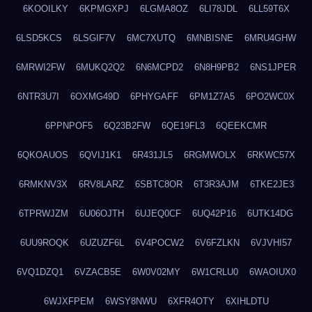
6KOOILKY
6KPMGXPJ
6LGMA8OZ
6LI78JDL
6LL59T6X
6LSD5KCS
6LSGIF7V
6MC7XUTQ
6MNBISNE
6MRU4GHW
6MRWI2FW
6MUKQ2Q2
6N6MCPD2
6N8H9PB2
6NS1JPER
6NTR3U7I
6OXMG49D
6PHYGAFF
6PM1Z7A5
6PO2WC0X
6PPNPOF5
6Q23B2FW
6QE19FL3
6QEEKCMR
6QKOAUOS
6QVIJ1K1
6R431JL5
6RGMWOLX
6RKWC57X
6RMKNV3X
6RV8LARZ
6SBTC8OR
6T3R3AJM
6TKE2JE3
6TPRWJZM
6U06OJTH
6UJEQ0CF
6UQ42P16
6UTK14DG
6UU9ROQK
6UZUZF6L
6V4POCW2
6V6FZLKN
6VJVHI57
6VQ1DZQ1
6VZACB5E
6W0V02MY
6W1CRLU0
6WAOIUX0
6WJXFPEM
6WSY8NWU
6XFR4OTY
6XIHLDTU