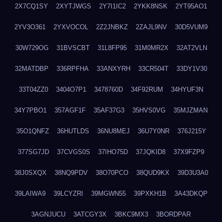
2X7CQ1SY
2XYTJWGS
2Y7I1IC2
2YKK8NSK
2YT95AO1
2YV3O361
2YXVOCOL
2Z2JNBKZ
2ZAJL9NV
30D5VUM9
30W729OG
31BVSCBT
31L8FP95
31M0MR2X
32AT2VLN
32MATDBP
336RPFHA
33ANXYRH
33CR504T
33DY1V30
33T04ZZ0
3404O7P1
3478760D
34F92RUM
34HYUF3N
34Y7PBO1
357AGF1F
35AF37G3
35HVS0VG
35MJZMAN
35O1QNFZ
36HUTLDS
36NU8MEJ
36U7Y0NR
376J215Y
377SG7JD
37CVGS0S
37IHO75D
37JQKID8
37X9FZP9
38J0SXQX
38NQ9PDV
38O70PCO
38QUD9KX
39D3U3A0
39LAIWA9
39LCYZRI
39MGWN55
39PXKH1B
3A43DKQP
3AGNJUCU
3ATCGY3X
3BKC9MX3
3BORDPAR