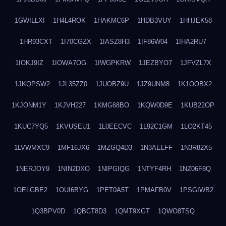
1GWILLXI
1H4L4ROK
1HAKMC6P
1HDB3VUY
1HHJEK58
1HR93CXT
1I70CGZX
1IASZ8H3
1IF86W04
1IHA2RU7
1IOKJ9IZ
1IOWA7OG
1IWGPKRW
1JEZBYO7
1JFVZL7X
1JKQPSW2
1JL35ZZ0
1JUOBZ9U
1JZ9UNM8
1K1OOBX2
1KJONM1Y
1KJVH227
1KMG68BO
1KQW0D9E
1KUB22OP
1KUC7YQ5
1KVUSEU1
1L0EECVC
1L92C1GM
1LO2KT45
1LVWMXC9
1MF16JX6
1MZGQ4D3
1N3AELFF
1N3R82X5
1NERJOY9
1NIN2DXO
1NIPGIQG
1NTYF4RH
1NZ06F8Q
1OELGBE2
1OUI6BYG
1PET0A5T
1PMAFB0V
1PSGIWB2
1Q3BPV0D
1QBCT8D3
1QMT9XGT
1QWO8TSQ