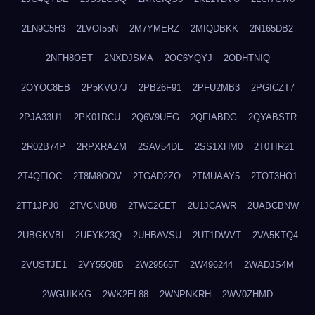
2LN9C5H3
2LVOI55N
2M7YMERZ
2MIQDBKK
2N165DB2
2NFH8OET
2NXDJSMA
2OC6YQYJ
2ODHTNIQ
2OYOC8EB
2P5KVO7J
2PB26F91
2PFU2MB3
2PGICZT7
2PJA33U1
2PK01RCU
2Q6V9UEG
2QFIABDG
2QYABSTR
2R02B74P
2RPXRAZM
2SAV54DE
2SS1XHM0
2T0TIR21
2T4QFIOC
2T8M8OOV
2TGAD2ZO
2TMUAAY5
2TOT3HO1
2TT1JPJ0
2TVCNBU8
2TWC2CET
2U1JCAWR
2UABCBNW
2UBGKVBI
2UFYK23Q
2UHBAVSU
2UT1DWVT
2VA5KTQ4
2VUSTJE1
2VY55Q8B
2W29565T
2W496244
2WADJS4M
2WGUIKKG
2WK2EL88
2WNPNKRH
2WV0ZHMD