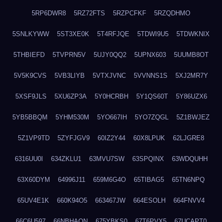
5RP6DWR8
5RZ72FTS
5RZPCFKF
5RZQDHMO
5SNLKYWW
5ST3XE0K
5T4RFJQE
5TDWI9U5
5TDWKNIX
5THBIEFD
5TVPRN5V
5UJY0QQ2
5UPNX603
5UUMB8OT
5V5K9CVS
5VB3LIYB
5VTXJVNC
5VVNNS1S
5XJ2MR7Y
5XSF9JLS
5XU6ZP3A
5Y0HCRBH
5Y1QS60T
5Y86UZX6
5YB5BBQM
5YHM530M
5YO667IH
5YO7ZQGL
5Z1BWJEZ
5Z1VP9TD
5ZYFJGV9
60IZ2Y44
60X8LPUK
62LJGRE8
6316UU0I
634ZKLU1
63MVU7SW
63SPQINX
63WDQUHH
63X60DYM
64996J11
659M6G4O
65TIBAG5
65TN6NPQ
65UV4E1K
660K94O5
663467JW
664ESOLH
664FNVV4
66C6U597
66NBHAON
675YBKS0
67T6PVX5
67UCAPT0