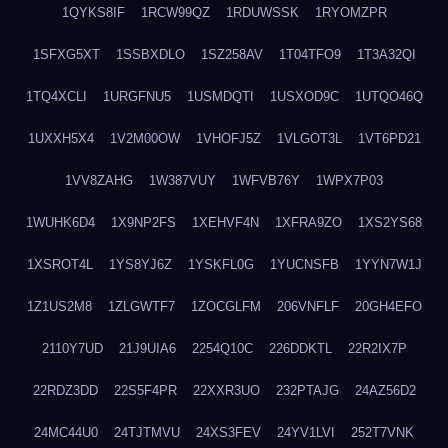
1QYKS8IF
1RCW99QZ
1RDUWSSK
1RYOMZPR
1SFXG5XT
1SSBXDLO
1SZ258AV
1T04TFO9
1T3A32QI
1TQ4XCLI
1URGFNU5
1USMDQTI
1USXOD9C
1UTQO46Q
1UXXH5X4
1V2M00OW
1VHOFJ5Z
1VLGOT3L
1VT6PD21
1VV8ZAHG
1W387VUY
1WFVB76Y
1WPX7P03
1WUHK6D4
1X9NP2FS
1XEHVF4N
1XFRA9ZO
1XS2YS68
1XSROT4L
1YS8YJ6Z
1YSKFL0G
1YUCNSFB
1YYN7W1J
1Z1US2M8
1ZLGWTF7
1ZOCGLFM
206VNFLF
20GH4EFO
2110Y7UD
21J9UIA6
2254Q10C
226DDKTL
22R2IX7P
22RDZ3DD
22S5F4PR
22XXR3UO
232PTAJG
24AZ56D2
24MC44U0
24TJTMVU
24XS3FEV
24YV1LVI
252T7VNK