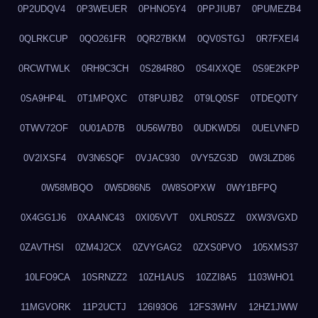
0P2UDQV4
0P3WEUER
0PHNO5Y4
0PPJIUB7
0PUMEZB4
0QLRKCUP
0QO261FR
0QR27BKM
0QV0STGJ
0R7FXEI4
0RCWTWLK
0RH9C3CH
0S284R8O
0S4IXXQE
0S9E2KPP
0SA9HP4L
0T1MPQXC
0T8PUJB2
0T9LQ0SF
0TDEQ0TY
0TWV72OF
0U01AD7B
0U56W7B0
0UDKWD5I
0UELVNFD
0V2IXSF4
0V3N6SQF
0VJAC930
0VY5ZG3D
0W3LZD86
0W58MBQO
0W5D86N5
0W8SOPXW
0WY1BFPQ
0X4GG1J6
0XAANC43
0XI05VVT
0XLR0SZZ
0XW3VGXD
0ZAVTHSI
0ZM4J2CX
0ZVYGAG2
0ZXS0PVO
105XMS37
10LFO9CA
10SRNZZ2
10ZH1AUS
10ZZI8A5
1103WHO1
11MGVORK
11P2UCTJ
126I93O6
12FS3WHV
12HZ1JWW