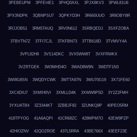
3PEBEUPM
3PFEI4E1
3PHQ0AXL
3PJX8KV3
3PWL81U6
3PX3NDPK
3QBNPSU7
3QPKYD3H
3R660UUO
3R8OBY8R
3RJJOB51
3RM5TAUQ
3RV0N612
3SRBQEDJ
3SXFZOBA
3TBVTN7Z
3TFI7CJL
3TKFBN73
3TTB618D
3TVMVY4A
3VPL82H9
3VS14DKC
3VX5WW8T
3VXFRWKX
3VZRTGEK
3W3MHD4O
3WAD8W9N
3WDTF1N3
3WI8G8SN
3WQDYCWK
3WTTA97N
3WU70G19
3X71FE60
3XC4DIU7
3XMIH0VI
3XMLLD4K
3XWW9P5D
3Y2Z2FMH
3YXUATB4
3Z3344KT
3ZBBJF82
3ZUNKQ9P
40PEO5RM
418TPYOG
41A6AQPI
41CR68ZC
428MPM7O
42EW9PZP
42HIOZNV
42QOZROE
437L5RRA
43BE766X
43EEF23E