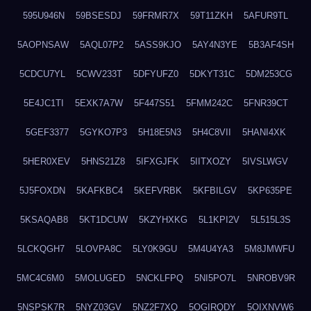
595U946N
59BSESDJ
59FRMR7X
59T11ZKH
5AFUR9TL
5AOPNSAW
5AQL07P2
5ASS9KJO
5AY4N3YE
5B3AF4SH
5CDCU7YL
5CWV233T
5DFYUFZ0
5DKYT31C
5DM253CG
5E4JC1TI
5EXK7A7W
5F447S51
5FMM242C
5FNR39CT
5GEF3377
5GYKO7P3
5H18E5N3
5H4C8VII
5HANI4XK
5HER0XEV
5HNS21Z8
5IFXGJFK
5IITXOZY
5IVSLWGV
5J5FOXDN
5KAFKBC4
5KEFVRBK
5KFBILGV
5KP635PE
5KSAQAB8
5KT1DCUW
5KZYHXKG
5L1KPI2V
5L515L3S
5LCKQGH7
5LOVPA8C
5LY0K9GU
5M4U4YA3
5M8JMWFU
5MC4C6M0
5MOLUGED
5NCKLFPQ
5NI5PO7L
5NROBV9R
5NSPSK7R
5NYZ03GV
5NZ2F7XQ
5OGIRQDY
5OIXNVW6