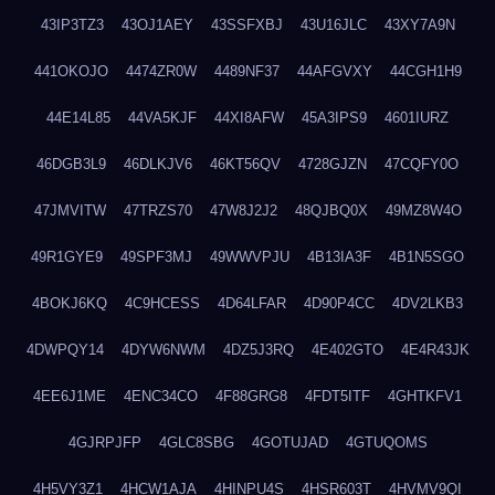
43IP3TZ3
43OJ1AEY
43SSFXBJ
43U16JLC
43XY7A9N
441OKOJO
4474ZR0W
4489NF37
44AFGVXY
44CGH1H9
44E14L85
44VA5KJF
44XI8AFW
45A3IPS9
4601IURZ
46DGB3L9
46DLKJV6
46KT56QV
4728GJZN
47CQFY0O
47JMVITW
47TRZS70
47W8J2J2
48QJBQ0X
49MZ8W4O
49R1GYE9
49SPF3MJ
49WWVPJU
4B13IA3F
4B1N5SGO
4BOKJ6KQ
4C9HCESS
4D64LFAR
4D90P4CC
4DV2LKB3
4DWPQY14
4DYW6NWM
4DZ5J3RQ
4E402GTO
4E4R43JK
4EE6J1ME
4ENC34CO
4F88GRG8
4FDT5ITF
4GHTKFV1
4GJRPJFP
4GLC8SBG
4GOTUJAD
4GTUQOMS
4H5VY3Z1
4HCW1AJA
4HINPU4S
4HSR603T
4HVMV9QI