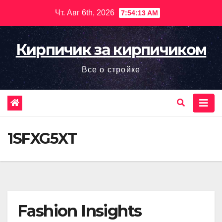
Перейти
Чт. Авг 6th, 2026
7:54:15 AM
к
содержимому
Кирпичик за кирпичиком
Все о стройке
1SFXG5XT
Fashion Insights