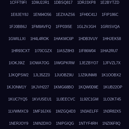
1CFFT9FI
1D9U2JR1
1DBSQ817
1DRJ3XP8
1E2BYTZD
1E8JEY8J
1EN94O56
1EZXAZS6
1FH0C41J
1FIP186C
1FJ0BB6J
1FM8AVFQ
1FP03I5E
1GL2VJGH
1GRISVQA
1GWILLXI
1H4L4ROK
1HAKMC6P
1HDB3VUY
1HHJEK58
1HR93CXT
1I70CGZX
1IASZ8H3
1IF86W04
1IHA2RU7
1IOKJ9IZ
1IOWA7OG
1IWGPKRW
1JEZBYO7
1JFVZL7X
1JKQPSW2
1JL35ZZ0
1JUOBZ9U
1JZ9UNM8
1K1OOBX2
1KJONM1Y
1KJVH227
1KMG68BO
1KQW0D9E
1KUB22OP
1KUC7YQ5
1KVUSEU1
1L0EECVC
1L92C1GM
1LO2KT45
1LVWMXC9
1MF16JX6
1MZGQ4D3
1N3AELFF
1N3R82X5
1NERJOY9
1NIN2DXO
1NIPGIQG
1NTYF4RH
1NZ06F8Q