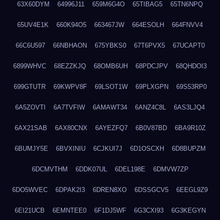
63X60DYM
64996J11
659M6G4O
65TIBAG5
65TN6NPQ
65UV4E1K
660K94O5
663467JW
664ESOLH
664FNVV4
66C6U597
66NBHAON
675YBKS0
67T6PVX5
67UCAPT0
6899WHVC
68EZZKJQ
68OMB6UH
68PDCJPV
68QHDOI3
699GTUTR
69KWPV8F
69LSOT1W
69PLXGPN
69S53RP0
6A5ZOVTI
6A7TVFIW
6AMAWT34
6ANZ4C8L
6AS3LJQ4
6AX21SAB
6AX80CNX
6AYEZFQ7
6B0V87BD
6BA9R10Z
6BUMJY5E
6BVXINIU
6CJKUI7J
6D1OSCXH
6D8BUPZM
6DCMVTHM
6DDK07UL
6DEL198E
6DMVW7ZP
6DO5WVEC
6DPAK2I3
6DREN8XO
6DSSGCV5
6EEGL9Z9
6EI21UCB
6EMNTEE0
6F1DJ5WF
6G3CXI93
6G3KEGYN