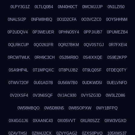
0LPY3G1Z
0LTLQ0B4
0M40H0CT
0MCMJJJP
0N1LZI50
0NALSI2P
0NFM8HBQ
0O1D2CFA
0O3VCZC0
0OY5HHNM
0P2UDQV4
0P3WEUER
0PHNO5Y4
0PPJIUB7
0PUMEZB4
0QLRKCUP
0QO261FR
0QR27BKM
0QV0STGJ
0R7FXEI4
0RCWTWLK
0RH9C3CH
0S284R8O
0S4IXXQE
0S9E2KPP
0SA9HP4L
0T1MPQXC
0T8PUJB2
0T9LQ0SF
0TDEQ0TY
0TWV72OF
0U01AD7B
0U56W7B0
0UDKWD5I
0UELVNFD
0V2IXSF4
0V3N6SQF
0VJAC930
0VY5ZG3D
0W3LZD86
0W58MBQO
0W5D86N5
0W8SOPXW
0WY1BFPQ
0X4GG1J6
0XAANC43
0XI05VVT
0XLR0SZZ
0XW3VGXD
0ZAVTHSI
0ZM4J2CX
0ZVYGAG2
0ZXS0PVO
105XMS37