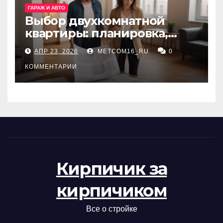
ГАРАЖ И АВТО
Выбор двухкомнатной
квартиры: планировка,
состояние жилья и
АПР 23, 2026
METCOM16_RU
0
проверка документов
КОММЕНТАРИИ
Кирпичик за
кирпичиком
Все о стройке