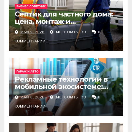
БИЗНЕС СОВЕТНИК
Септик для частного дома:
цена, монтаж и
организация автономной
МАЙ 9, 2026
METCOM16_RU
0
канализации
КОММЕНТАРИИ
ГАРАЖ И АВТО
Рекламные технологии в
мобильной экосистеме:
ключевые сервисы и
МАЙ 8, 2026
METCOM16_RU
0
принципы работы
КОММЕНТАРИИ