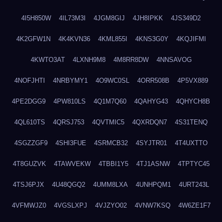
4I5H850W
4IL73M3I
4JGM8GIJ
4JH8IPKK
4JS349D2
4K2GFW1N
4K4KVN36
4KML855I
4KNS3G0Y
4KQJIFMI
4KWTO3AT
4LXNH9M8
4M8RR8DW
4NNSAVOG
4NOFJHTI
4NRBYMY1
4O9WC0SL
4ORR508B
4P5VX889
4PE2DGG9
4PW810LS
4Q1M7Q60
4QAHYG43
4QHYCH8B
4QL610TS
4QRSJ753
4QVTMIC5
4QXRDQN7
4S31TENQ
4SGZZGF9
4SHI3FUE
4SRMCB32
4SYJTR01
4T4UXTTO
4T8GUZVK
4TAWVEKW
4TBBI1Y5
4TJ1ASNW
4TPTYC45
4TSJ6PJX
4U48QGQ2
4UMM8LXA
4UNHPQM1
4URT243L
4VFMWJZ0
4VGSLXPJ
4VJZYO02
4VNW7KSQ
4W6ZE1F7