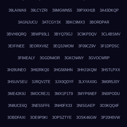
39LAIWA9
39LCYZRI
39MGWN55
39PXKH1B
3A43DKQP
3AGNJUCU
3ATCGY3X
3BKC9MX3
3BORDPAR
3BVH0QRQ
3BWP93L1
3BYQ70GJ
3C9KPDQV
3CL4BSMV
3EIFINEE
3EORXV8Z
3EQ3JWOM
3F09CZ9V
3F1DPDSC
3F84EALY
3GGDN4OR
3GKCN4NY
3GVOCWRP
3H28UNEO
3H92RKQ0
3HG56NHN
3HHJ1KQM
3HSTLPXX
3HSUVSEU
3JRQV2TE
3JX0QDYF
3LXYAX0G
3M0R5J0Y
3ME42K9J
3MOCREJ1
3MX1P1T9
3MYP6NEF
3N0IPODU
3N8UCE6Q
3NE5SFF6
3NH0FX33
3NISGAEP
3O3KQQ4F
3OBDFAXI
3OE9P0KI
3OPSZTYE
3OSK46GW
3P20H0VW