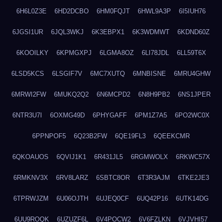
6H6L0Z3E
6HD2DCBO
6HM0FQJT
6HWL9A3P
6I5IUH76
6JGSI1UR
6JQL3WKJ
6K3EBPX1
6K3WDMWT
6KDND60Z
6KOOILKY
6KPMGXPJ
6LGMA8OZ
6LI78JDL
6LL59T6X
6LSD5KCS
6LSGIF7V
6MC7XUTQ
6MNBISNE
6MRU4GHW
6MRWI2FW
6MUKQ2Q2
6N6MCPD2
6N8H9PB2
6NS1JPER
6NTR3U7I
6OXMG49D
6PHYGAFF
6PM1Z7A5
6PO2WC0X
6PPNPOF5
6Q23B2FW
6QE19FL3
6QEEKCMR
6QKOAUOS
6QVIJ1K1
6R431JL5
6RGMWOLX
6RKWC57X
6RMKNV3X
6RV8LARZ
6SBTC8OR
6T3R3AJM
6TKE2JE3
6TPRWJZM
6U06OJTH
6UJEQ0CF
6UQ42P16
6UTK14DG
6UU9ROQK
6UZUZF6L
6V4POCW2
6V6FZLKN
6VJVHI57