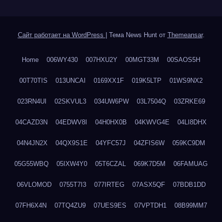
Сайт работает на WordPress
|
Тема News Hunt от
Themeansar
.
Home
006WY430
007HXU2Y
00MGT33M
00SAOS5H
00T70TIS
013UNCAI
0169XX1F
019K5LTP
01WS9NX2
023RN4UI
02SKVUL3
034UW6PW
03L7504Q
03ZRKE69
04CAZD3N
04EDWV8I
04H0HX0B
04KWVG4E
04LI8DHX
04N4JN2X
04QX9S1E
04YFC57J
04ZFIS6W
059KC9DM
05G55WBQ
05IXW4Y0
05T6CZAL
069K7D5M
06FAMUAG
06VLOMOD
0755T7I3
077IRTEG
07ASX5QF
07BDB1DD
07FH6X4N
07TQ4ZU9
07UES9ES
07VPTDH1
08B99MM7