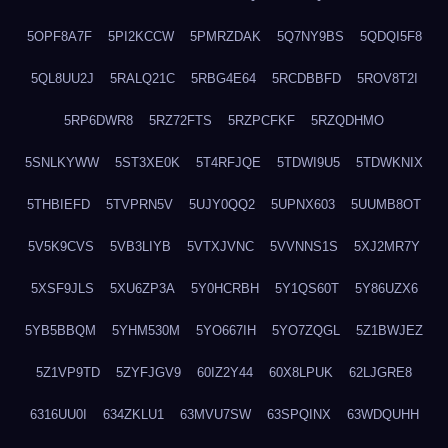
5OPF8A7F
5PI2KCCW
5PMRZDAK
5Q7NY9BS
5QDQI5F8
5QL8UU2J
5RALQ21C
5RBG4E64
5RCDBBFD
5ROV8T2I
5RP6DWR8
5RZ72FTS
5RZPCFKF
5RZQDHMO
5SNLKYWW
5ST3XE0K
5T4RFJQE
5TDWI9U5
5TDWKNIX
5THBIEFD
5TVPRN5V
5UJY0QQ2
5UPNX603
5UUMB8OT
5V5K9CVS
5VB3LIYB
5VTXJVNC
5VVNNS1S
5XJ2MR7Y
5XSF9JLS
5XU6ZP3A
5Y0HCRBH
5Y1QS60T
5Y86UZX6
5YB5BBQM
5YHM530M
5YO667IH
5YO7ZQGL
5Z1BWJEZ
5Z1VP9TD
5ZYFJGV9
60IZ2Y44
60X8LPUK
62LJGRE8
6316UU0I
634ZKLU1
63MVU7SW
63SPQINX
63WDQUHH