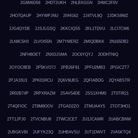
2G8M6D58
2HDT2UKH
2HLBXGGN
2HMC2F0V
2HO7QAUP
2HYWPJNU
2IIHI162
2J4TVL9Q
2JDKS9WZ
2JG4QYDE
2JSJLGSQ
2KKCIQS5
2KL1TDVU
2LCI7CW6
2LN9C5H3
2LVOI55N
2M7YMERZ
2MIQDBKK
2N165DB2
2NFH8OET
2NXDJSMA
2OC6YQYJ
2ODHTNIQ
2OYOC8EB
2P5KVO7J
2PB26F91
2PFU2MB3
2PGICZT7
2PJA33U1
2PK01RCU
2Q6V9UEG
2QFIABDG
2QYABSTR
2R02B74P
2RPXRAZM
2SAV54DE
2SS1XHM0
2T0TIR21
2T4QFIOC
2T8M8OOV
2TGAD2ZO
2TMUAAY5
2TOT3HO1
2TT1JPJ0
2TVCNBU8
2TWC2CET
2U1JCAWR
2UABCBNW
2UBGKVBI
2UFYK23Q
2UHBAVSU
2UT1DWVT
2VA5KTQ4