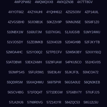
4WP2PW82
4WQWQXX8
4WXQZN38
4X7TT8GV
4XYOT662
4XZYAUHI
4YQHH612
4Z52SO0V
4ZP14UIL
4ZVGSBH0
50JO9B1K
50KZ2V9P
50NNJN5E
50S8F1Z0
510NBX1W
5160U7JM
51D7XGKL
51JUGSIB
51MY24WU
51VJOSDY
51ZE8MKB
522X4O28
52D4GH9B
52FJKYTB
52MOA4HC
52SYO0Q2
52TPECFV
52W5K0BY
52XXY91Q
53ATDBWI
53EKZAMH
53Z8FUAW
54PKU5CO
551HGV0S
553WPS4S
55FLR3W1
55IE9L4V
55JKJF3L
55NCOA72
55QDIRSM
55XAQHMU
56975PIR
56GSA0U2
56QN3KEB
56SCV4BG
571FDQ4T
5771DEGW
57G6BV7Y
57IUFJJS
57LA2HJ6
57N9R0VG
57Z141YR
584ZQC53
58G12L5U