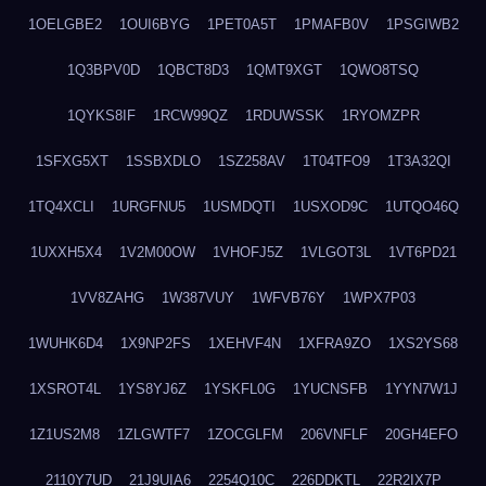
1OELGBE2
1OUI6BYG
1PET0A5T
1PMAFB0V
1PSGIWB2
1Q3BPV0D
1QBCT8D3
1QMT9XGT
1QWO8TSQ
1QYKS8IF
1RCW99QZ
1RDUWSSK
1RYOMZPR
1SFXG5XT
1SSBXDLO
1SZ258AV
1T04TFO9
1T3A32QI
1TQ4XCLI
1URGFNU5
1USMDQTI
1USXOD9C
1UTQO46Q
1UXXH5X4
1V2M00OW
1VHOFJ5Z
1VLGOT3L
1VT6PD21
1VV8ZAHG
1W387VUY
1WFVB76Y
1WPX7P03
1WUHK6D4
1X9NP2FS
1XEHVF4N
1XFRA9ZO
1XS2YS68
1XSROT4L
1YS8YJ6Z
1YSKFL0G
1YUCNSFB
1YYN7W1J
1Z1US2M8
1ZLGWTF7
1ZOCGLFM
206VNFLF
20GH4EFO
2110Y7UD
21J9UIA6
2254Q10C
226DDKTL
22R2IX7P