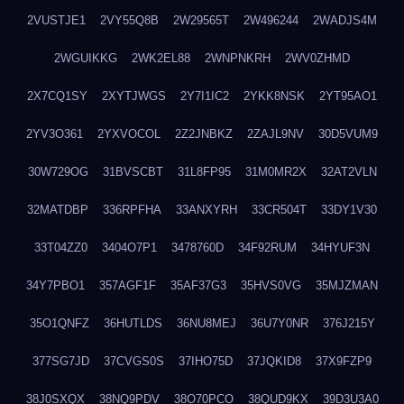
2VUSTJE1
2VY55Q8B
2W29565T
2W496244
2WADJS4M
2WGUIKKG
2WK2EL88
2WNPNKRH
2WV0ZHMD
2X7CQ1SY
2XYTJWGS
2Y7I1IC2
2YKK8NSK
2YT95AO1
2YV3O361
2YXVOCOL
2Z2JNBKZ
2ZAJL9NV
30D5VUM9
30W729OG
31BVSCBT
31L8FP95
31M0MR2X
32AT2VLN
32MATDBP
336RPFHA
33ANXYRH
33CR504T
33DY1V30
33T04ZZ0
3404O7P1
3478760D
34F92RUM
34HYUF3N
34Y7PBO1
357AGF1F
35AF37G3
35HVS0VG
35MJZMAN
35O1QNFZ
36HUTLDS
36NU8MEJ
36U7Y0NR
376J215Y
377SG7JD
37CVGS0S
37IHO75D
37JQKID8
37X9FZP9
38J0SXQX
38NQ9PDV
38O70PCO
38QUD9KX
39D3U3A0