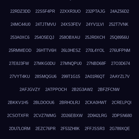
22RDZ3DD
22S5F4PR
22XXR3UO
232PTAJG
24AZ56D2
24MC44U0
24TJTMVU
24XS3FEV
24YV1LVI
252T7VNK
253A0XC6
254O5EQJ
258OBXAU
25JR0XCH
25Q8956U
25RMMEOD
26HTTV6H
26L0HESZ
270L4YOL
276UFPNM
27E8J3FW
27MKG0DU
27MNQPU0
27NBD68F
27O3D674
27VYT4KU
28SMQGU6
299T1G15
2A01R6QT
2AAYZL7V
2AFJGVZY
2ATPPOCH
2B2G3AW2
2BFZFCNW
2BKKV1H5
2BLDOOU6
2BRHOLRJ
2CKA0HWT
2CRELPQI
2CSOTXFR
2CVZ7WMG
2D26EBXW
2D942LRG
2DPSN680
2DU7LORM
2EZC76PR
2F53ZH8K
2FFJSSR3
2G789XQE