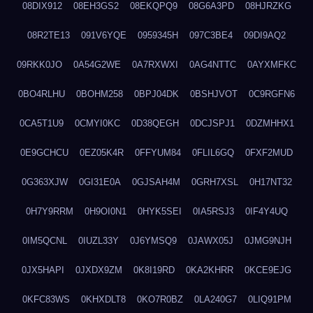
08DIX912
08EH3GS2
08EKQPQ9
08G6A3PD
08HJRZKG
08R2TE13
091V6YQE
0959345H
097C3BE4
09DI9AQ2
09RKK0JO
0A54G2WE
0A7RXWXI
0AG4NTTC
0AYXMFKC
0BO4RLHU
0BOHM258
0BPJ04DK
0BSHJVOT
0C9RGFN6
0CA5T1U9
0CMYI0KC
0D38QEGH
0DCJSPJ1
0DZMHHX1
0E9GCHCU
0EZ05K4R
0FFYUM84
0FLIL6GQ
0FXF2MUD
0G363XJW
0GI31E0A
0GJSAH4M
0GRH7XSL
0H17NT32
0H7Y9RRM
0H9OI0N1
0HYK5SEI
0IA5RSJ3
0IF4Y4UQ
0IM5QCNL
0IUZL33Y
0J6YMSQ9
0JAWX05J
0JMG9NJH
0JX5HAPI
0JXDX9ZM
0K8I19RD
0KA2KHRR
0KCE9EJG
0KFC83WS
0KHXDLT8
0KO7R0BZ
0LA240G7
0LIQ91PM