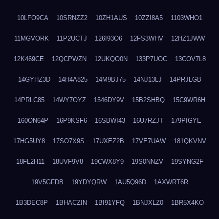
10LFO9CA
10SRNZZ2
10ZH1AUS
10ZZI8A5
1103WHO1
11MGVORK
11P2UCTJ
126I93O6
12FS3WHV
12HZ1JWW
12K469CE
12QCPWZN
12UKQO0N
133P7UOC
13COV7L8
14GYHZ3D
14H4A825
14M9BJ75
14NJ13LJ
14PRJLGB
14PRLC85
14WY7OYZ
1546DY9V
15B2SHBQ
15C9WR6H
160ON64P
16P9KSF6
16SBWI43
16U7RZJT
179PIGYE
17HG5UY8
17SO7X9S
17UXEZ2B
17VE7UAW
181QKVNV
18FL2H11
18UVF9V8
19CWX8Y9
19S0NNZV
19SYNG2F
19V5GFDB
19YDYQRW
1AU5Q96D
1AXWRT6R
1B3DEC8P
1BHACZIN
1BI91YFQ
1BNJXLZ0
1BR5X4KO