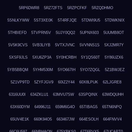
5RP6DWR8
5RZ72FTS
5RZPCFKF
5RZQDHMO
5SNLKYWW
5ST3XE0K
5T4RFJQE
5TDWI9U5
5TDWKNIX
5THBIEFD
5TVPRN5V
5UJY0QQ2
5UPNX603
5UUMB8OT
5V5K9CVS
5VB3LIYB
5VTXJVNC
5VVNNS1S
5XJ2MR7Y
5XSF9JLS
5XU6ZP3A
5Y0HCRBH
5Y1QS60T
5Y86UZX6
5YB5BBQM
5YHM530M
5YO667IH
5YO7ZQGL
5Z1BWJEZ
5Z1VP9TD
5ZYFJGV9
60IZ2Y44
60X8LPUK
62LJGRE8
6316UU0I
634ZKLU1
63MVU7SW
63SPQINX
63WDQUHH
63X60DYM
64996J11
659M6G4O
65TIBAG5
65TN6NPQ
65UV4E1K
660K94O5
663467JW
664ESOLH
664FNVV4
66C6U597
66NBHAON
675YBKS0
67T6PVX5
67UCAPT0