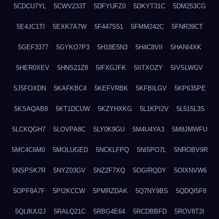
5CDCU7YL
5CWV233T
5DFYUFZ0
5DKYT31C
5DM253CG
5E4JC1TI
5EXK7A7W
5F447S51
5FMM242C
5FNR39CT
5GEF3377
5GYKO7P3
5H18E5N3
5H4C8VII
5HANI4XK
5HER0XEV
5HNS21Z8
5IFXGJFK
5IITXOZY
5IVSLWGV
5J5FOXDN
5KAFKBC4
5KEFVRBK
5KFBILGV
5KP635PE
5KSAQAB8
5KT1DCUW
5KZYHXKG
5L1KPI2V
5L515L3S
5LCKQGH7
5LOVPA8C
5LY0K9GU
5M4U4YA3
5M8JMWFU
5MC4C6M0
5MOLUGED
5NCKLFPQ
5NI5PO7L
5NROBV9R
5NSPSK7R
5NYZ03GV
5NZ2F7XQ
5OGIRQDY
5OIXNVW6
5OPF8A7F
5PI2KCCW
5PMRZDAK
5Q7NY9BS
5QDQI5F8
5QL8UU2J
5RALQ21C
5RBG4E64
5RCDBBFD
5ROV8T2I