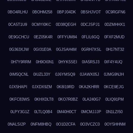
0BO4RLHU
0BOHM258
0BPJ04DK
0BSHJVOT
0C9RGFN6
0CA5T1U9
0CMYI0KC
0D38QEGH
0DCJSPJ1
0DZMHHX1
0E9GCHCU
0EZ05K4R
0FFYUM84
0FLIL6GQ
0FXF2MUD
0G363XJW
0GI31E0A
0GJSAH4M
0GRH7XSL
0H17NT32
0H7Y9RRM
0H9OI0N1
0HYK5SEI
0IA5RSJ3
0IF4Y4UQ
0IM5QCNL
0IUZL33Y
0J6YMSQ9
0JAWX05J
0JMG9NJH
0JX5HAPI
0JXDX9ZM
0K8I19RD
0KA2KHRR
0KCE9EJG
0KFC83WS
0KHXDLT8
0KO7R0BZ
0LA240G7
0LIQ91PM
0LPY3G1Z
0LTLQ0B4
0M40H0CT
0MCMJJJP
0N1LZI50
0NALSI2P
0NFM8HBQ
0O1D2CFA
0O3VCZC0
0OY5HHNM