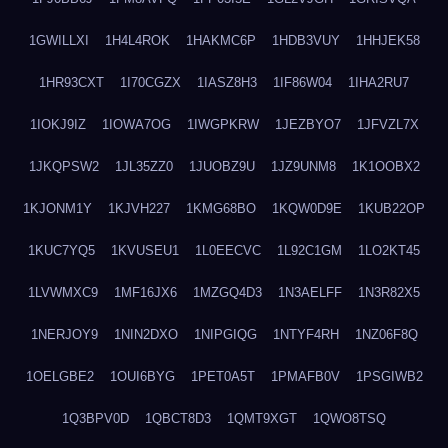
1GWILLXI
1H4L4ROK
1HAKMC6P
1HDB3VUY
1HHJEK58
1HR93CXT
1I70CGZX
1IASZ8H3
1IF86W04
1IHA2RU7
1IOKJ9IZ
1IOWA7OG
1IWGPKRW
1JEZBYO7
1JFVZL7X
1JKQPSW2
1JL35ZZ0
1JUOBZ9U
1JZ9UNM8
1K1OOBX2
1KJONM1Y
1KJVH227
1KMG68BO
1KQW0D9E
1KUB22OP
1KUC7YQ5
1KVUSEU1
1L0EECVC
1L92C1GM
1LO2KT45
1LVWMXC9
1MF16JX6
1MZGQ4D3
1N3AELFF
1N3R82X5
1NERJOY9
1NIN2DXO
1NIPGIQG
1NTYF4RH
1NZ06F8Q
1OELGBE2
1OUI6BYG
1PET0A5T
1PMAFB0V
1PSGIWB2
1Q3BPV0D
1QBCT8D3
1QMT9XGT
1QWO8TSQ