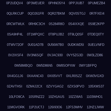
0P2UDQV4
0P3WEUER
0PHNO5Y4
0PPJIUB7
0PUMEZB4
0QLRKCUP
0QO261FR
0QR27BKM
0QV0STGJ
0R7FXEI4
0RCWTWLK
0RH9C3CH
0S284R8O
0S4IXXQE
0S9E2KPP
0SA9HP4L
0T1MPQXC
0T8PUJB2
0T9LQ0SF
0TDEQ0TY
0TWV72OF
0U01AD7B
0U56W7B0
0UDKWD5I
0UELVNFD
0V2IXSF4
0V3N6SQF
0VJAC930
0VY5ZG3D
0W3LZD86
0W58MBQO
0W5D86N5
0W8SOPXW
0WY1BFPQ
0X4GG1J6
0XAANC43
0XI05VVT
0XLR0SZZ
0XW3VGXD
0ZAVTHSI
0ZM4J2CX
0ZVYGAG2
0ZXS0PVO
105XMS37
10LFO9CA
10SRNZZ2
10ZH1AUS
10ZZI8A5
1103WHO1
11MGVORK
11P2UCTJ
126I93O6
12FS3WHV
12HZ1JWW