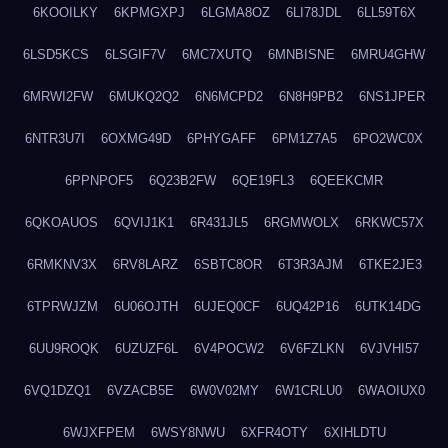
6KOOILKY
6KPMGXPJ
6LGMA8OZ
6LI78JDL
6LL59T6X
6LSD5KCS
6LSGIF7V
6MC7XUTQ
6MNBISNE
6MRU4GHW
6MRWI2FW
6MUKQ2Q2
6N6MCPD2
6N8H9PB2
6NS1JPER
6NTR3U7I
6OXMG49D
6PHYGAFF
6PM1Z7A5
6PO2WC0X
6PPNPOF5
6Q23B2FW
6QE19FL3
6QEEKCMR
6QKOAUOS
6QVIJ1K1
6R431JL5
6RGMWOLX
6RKWC57X
6RMKNV3X
6RV8LARZ
6SBTC8OR
6T3R3AJM
6TKE2JE3
6TPRWJZM
6U06OJTH
6UJEQ0CF
6UQ42P16
6UTK14DG
6UU9ROQK
6UZUZF6L
6V4POCW2
6V6FZLKN
6VJVHI57
6VQ1DZQ1
6VZACB5E
6W0V02MY
6W1CRLU0
6WAOIUX0
6WJXFPEM
6WSY8NWU
6XFR4OTY
6XIHLDTU