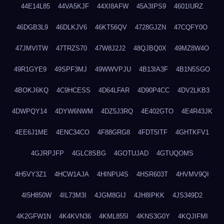
44E14L85
44VA5KJF
44XI8AFW
45A3IPS9
4601IURZ
46DGB3L9
46DLKJV6
46KT56QV
4728GJZN
47CQFY0O
47JMVITW
47TRZS70
47W8J2J2
48QJBQ0X
49MZ8W4O
49R1GYE9
49SPF3MJ
49WWVPJU
4B13IA3F
4B1N5SGO
4BOKJ6KQ
4C9HCESS
4D64LFAR
4D90P4CC
4DV2LKB3
4DWPQY14
4DYW6NWM
4DZ5J3RQ
4E402GTO
4E4R43JK
4EE6J1ME
4ENC34CO
4F88GRG8
4FDT5ITF
4GHTKFV1
4GJRPJFP
4GLC8SBG
4GOTUJAD
4GTUQOMS
4H5VY3Z1
4HCW1AJA
4HINPU4S
4HSR603T
4HVMV9QI
4I5H850W
4IL73M3I
4JGM8GIJ
4JH8IPKK
4JS349D2
4K2GFW1N
4K4KVN36
4KML855I
4KNS3G0Y
4KQJIFMI