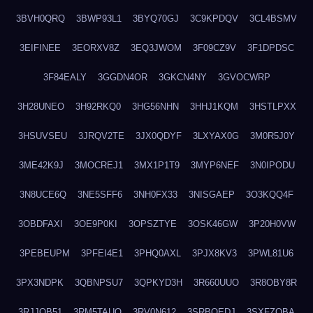
3BVH0QRQ
3BWP93L1
3BYQ70GJ
3C9KPDQV
3CL4BSMV
3EIFINEE
3EORXV8Z
3EQ3JWOM
3F09CZ9V
3F1DPDSC
3F84EALY
3GGDN4OR
3GKCN4NY
3GVOCWRP
3H28UNEO
3H92RKQ0
3HG56NHN
3HHJ1KQM
3HSTLPXX
3HSUVSEU
3JRQV2TE
3JX0QDYF
3LXYAX0G
3M0R5J0Y
3ME42K9J
3MOCREJ1
3MX1P1T9
3MYP6NEF
3N0IPODU
3N8UCE6Q
3NE5SFF6
3NH0FX33
3NISGAEP
3O3KQQ4F
3OBDFAXI
3OE9P0KI
3OPSZTYE
3OSK46GW
3P20H0VW
3PEBEUPM
3PFEI4E1
3PHQ0AXL
3PJX8KV3
3PWL81U6
3PX3NDPK
3QBNPSU7
3QPKYD3H
3R660UUO
3R8OBY8R
3RJJOB51
3RM5TAUQ
3RV0N612
3SRBQEDJ
3SXFZOBA