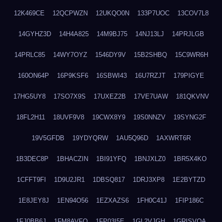
12K469CE
12QCPWZN
12UKQO0N
133P7UOC
13COV7L8
14GYHZ3D
14H4A825
14M9BJ75
14NJ13LJ
14PRJLGB
14PRLC85
14WY7OYZ
1546DY9V
15B2SHBQ
15C9WR6H
160ON64P
16P9KSF6
16SBWI43
16U7RZJT
179PIGYE
17HG5UY8
17SO7X9S
17UXEZ2B
17VE7UAW
181QKVNV
18FL2H11
18UVF9V8
19CWX8Y9
19S0NNZV
19SYNG2F
19V5GFDB
19YDYQRW
1AU5Q96D
1AXWRT6R
1B3DEC8P
1BHACZIN
1BI91YFQ
1BNJXLZ0
1BR5X4KO
1CFFT9FI
1D9U2JR1
1DBSQ817
1DRJ3XP8
1E2BYTZD
1E8JEY8J
1EN94O56
1EZXAZS6
1FH0C41J
1FIP186C
1FJ0BB6J
1FM8AVFQ
1FP03I5E
1GL2VJGH
1GRISVQA