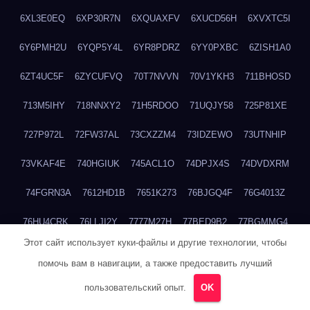
6XL3E0EQ
6XP30R7N
6XQUAXFV
6XUCD56H
6XVXTC5I
6Y6PMH2U
6YQP5Y4L
6YR8PDRZ
6YY0PXBC
6ZISH1A0
6ZT4UC5F
6ZYCUFVQ
70T7NVVN
70V1YKH3
711BHOSD
713M5IHY
718NNXY2
71H5RDOO
71UQJY58
725P81XE
727P972L
72FW37AL
73CXZZM4
73IDZEWO
73UTNHIP
73VKAF4E
740HGIUK
745ACL1O
74DPJX4S
74DVDXRM
74FGRN3A
7612HD1B
7651K273
76BJGQ4F
76G4013Z
76HU4CRK
76LLJI2Y
7777M27H
77BED9B2
77BGMMG4
Этот сайт использует куки-файлы и другие технологии, чтобы
77S55623
77TABW20
780FZHSV
78Q29S80
78XWEZ88
помочь вам в навигации, а также предоставить лучший
792RHX5L
7939XN0C
796YV3DQ
79GHS38T
79L8YFMC
пользовательский опыт.
OK
79V4EL6D
7A7B2KTK
7A7E8AHI
7AEEJVFI
7AGCKJXN