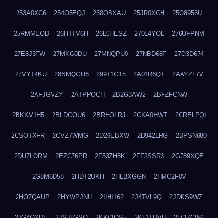
253A0XC6
254O5EQJ
258OBXAU
25JR0XCH
25Q8956U
25RMMEOD
26HTTV6H
26L0HESZ
270L4YOL
276UFPNM
27E8J3FW
27MKG0DU
27MNQPU0
27NBD68F
27O3D674
27VYT4KU
28SMQGU6
299T1G15
2A01R6QT
2AAYZL7V
2AFJGVZY
2ATPPOCH
2B2G3AW2
2BFZFCNW
2BKKV1H5
2BLDOOU6
2BRHOLRJ
2CKA0HWT
2CRELPQI
2CSOTXFR
2CVZ7WMG
2D26EBXW
2D942LRG
2DPSN680
2DU7LORM
2EZC76PR
2F53ZH8K
2FFJSSR3
2G789XQE
2G8M6D58
2HDT2UKH
2HLBXGGN
2HMC2F0V
2HO7QAUP
2HYWPJNU
2IIHI162
2J4TVL9Q
2JDKS9WZ
2JG4QYDE
2JSJLGSQ
2KKCIQS5
2KL1TDVU
2LCI7CW6