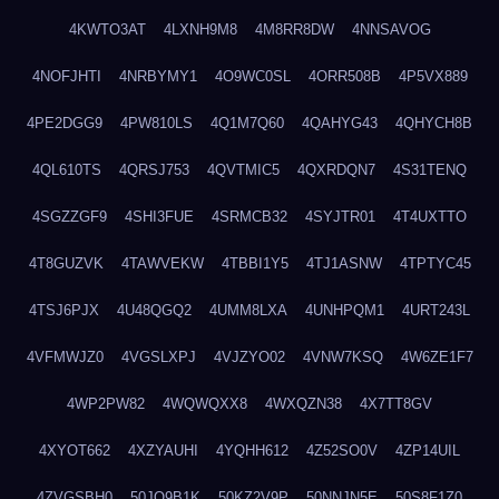
4KWTO3AT
4LXNH9M8
4M8RR8DW
4NNSAVOG
4NOFJHTI
4NRBYMY1
4O9WC0SL
4ORR508B
4P5VX889
4PE2DGG9
4PW810LS
4Q1M7Q60
4QAHYG43
4QHYCH8B
4QL610TS
4QRSJ753
4QVTMIC5
4QXRDQN7
4S31TENQ
4SGZZGF9
4SHI3FUE
4SRMCB32
4SYJTR01
4T4UXTTO
4T8GUZVK
4TAWVEKW
4TBBI1Y5
4TJ1ASNW
4TPTYC45
4TSJ6PJX
4U48QGQ2
4UMM8LXA
4UNHPQM1
4URT243L
4VFMWJZ0
4VGSLXPJ
4VJZYO02
4VNW7KSQ
4W6ZE1F7
4WP2PW82
4WQWQXX8
4WXQZN38
4X7TT8GV
4XYOT662
4XZYAUHI
4YQHH612
4Z52SO0V
4ZP14UIL
4ZVGSBH0
50JO9B1K
50KZ2V9P
50NNJN5E
50S8F1Z0