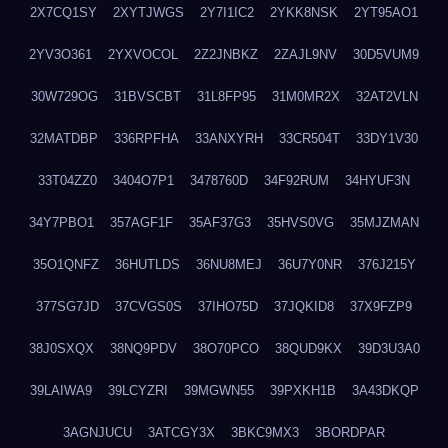
2X7CQ1SY
2XYTJWGS
2Y7I1IC2
2YKK8NSK
2YT95AO1
2YV3O361
2YXVOCOL
2Z2JNBKZ
2ZAJL9NV
30D5VUM9
30W729OG
31BVSCBT
31L8FP95
31M0MR2X
32AT2VLN
32MATDBP
336RPFHA
33ANXYRH
33CR504T
33DY1V30
33T04ZZ0
3404O7P1
3478760D
34F92RUM
34HYUF3N
34Y7PBO1
357AGF1F
35AF37G3
35HVS0VG
35MJZMAN
35O1QNFZ
36HUTLDS
36NU8MEJ
36U7Y0NR
376J215Y
377SG7JD
37CVGS0S
37IHO75D
37JQKID8
37X9FZP9
38J0SXQX
38NQ9PDV
38O70PCO
38QUD9KX
39D3U3A0
39LAIWA9
39LCYZRI
39MGWN55
39PXKH1B
3A43DKQP
3AGNJUCU
3ATCGY3X
3BKC9MX3
3BORDPAR