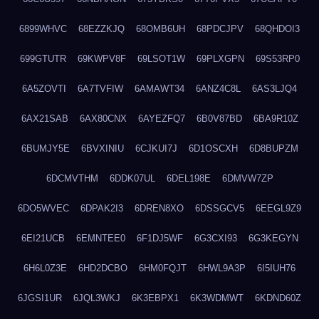
6899WHVC
68EZZKJQ
68OMB6UH
68PDCJPV
68QHDOI3
699GTUTR
69KWPV8F
69LSOT1W
69PLXGPN
69S53RP0
6A5ZOVTI
6A7TVFIW
6AMAWT34
6ANZ4C8L
6AS3LJQ4
6AX21SAB
6AX80CNX
6AYEZFQ7
6B0V87BD
6BA9R10Z
6BUMJY5E
6BVXINIU
6CJKUI7J
6D1OSCXH
6D8BUPZM
6DCMVTHM
6DDK07UL
6DEL198E
6DMVW7ZP
6DO5WVEC
6DPAK2I3
6DREN8XO
6DSSGCV5
6EEGL9Z9
6EI21UCB
6EMNTEE0
6F1DJ5WF
6G3CXI93
6G3KEGYN
6H6L0Z3E
6HD2DCBO
6HM0FQJT
6HWL9A3P
6I5IUH76
6JGSI1UR
6JQL3WKJ
6K3EBPX1
6K3WDMWT
6KDND60Z