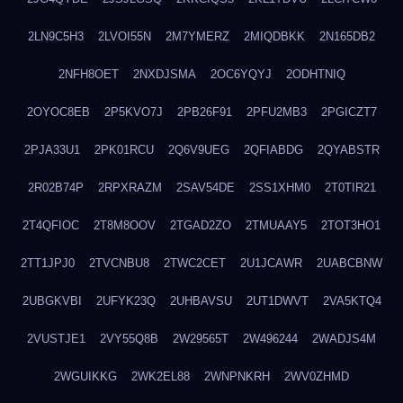
2LN9C5H3
2LVOI55N
2M7YMERZ
2MIQDBKK
2N165DB2
2NFH8OET
2NXDJSMA
2OC6YQYJ
2ODHTNIQ
2OYOC8EB
2P5KVO7J
2PB26F91
2PFU2MB3
2PGICZT7
2PJA33U1
2PK01RCU
2Q6V9UEG
2QFIABDG
2QYABSTR
2R02B74P
2RPXRAZM
2SAV54DE
2SS1XHM0
2T0TIR21
2T4QFIOC
2T8M8OOV
2TGAD2ZO
2TMUAAY5
2TOT3HO1
2TT1JPJ0
2TVCNBU8
2TWC2CET
2U1JCAWR
2UABCBNW
2UBGKVBI
2UFYK23Q
2UHBAVSU
2UT1DWVT
2VA5KTQ4
2VUSTJE1
2VY55Q8B
2W29565T
2W496244
2WADJS4M
2WGUIKKG
2WK2EL88
2WNPNKRH
2WV0ZHMD