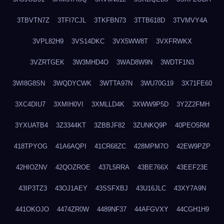
3TBVTN7Z
3TFI7CJL
3TKFBN73
3TTB618D
3TVMVY4A
3VPL82H9
3VS14DKC
3VX5WW8T
3VXFRWKX
3VZRTGEK
3W3MHD4O
3WAD8W9N
3WDTF1N3
3WI8G8SN
3WQDYCWK
3WTTA97N
3WU70G19
3X71FE60
3XC4DIU7
3XMIH0VI
3XMLLD4K
3XWW9P5D
3Y2Z2FMH
3YXUATB4
3Z3344KT
3ZBBJF82
3ZUNKQ9P
40PEO5RM
418TPYOG
41A6AQPI
41CR68ZC
428MPM7O
42EW9PZP
42HIOZNV
42QOZROE
437L5RRA
43BE766X
43EEF23E
43IP3TZ3
43OJ1AEY
43SSFXBJ
43U16JLC
43XY7A9N
441OKOJO
4474ZR0W
4489NF37
44AFGVXY
44CGH1H9