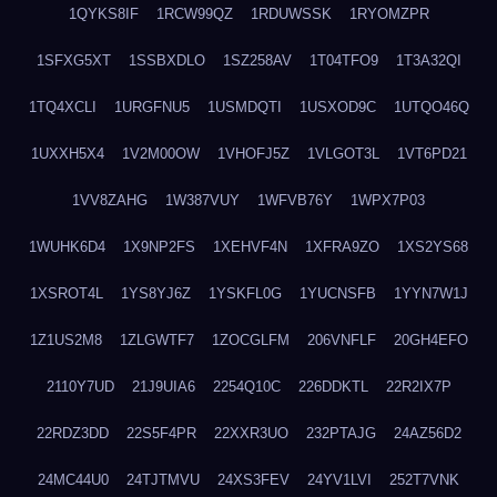
1QYKS8IF
1RCW99QZ
1RDUWSSK
1RYOMZPR
1SFXG5XT
1SSBXDLO
1SZ258AV
1T04TFO9
1T3A32QI
1TQ4XCLI
1URGFNU5
1USMDQTI
1USXOD9C
1UTQO46Q
1UXXH5X4
1V2M00OW
1VHOFJ5Z
1VLGOT3L
1VT6PD21
1VV8ZAHG
1W387VUY
1WFVB76Y
1WPX7P03
1WUHK6D4
1X9NP2FS
1XEHVF4N
1XFRA9ZO
1XS2YS68
1XSROT4L
1YS8YJ6Z
1YSKFL0G
1YUCNSFB
1YYN7W1J
1Z1US2M8
1ZLGWTF7
1ZOCGLFM
206VNFLF
20GH4EFO
2110Y7UD
21J9UIA6
2254Q10C
226DDKTL
22R2IX7P
22RDZ3DD
22S5F4PR
22XXR3UO
232PTAJG
24AZ56D2
24MC44U0
24TJTMVU
24XS3FEV
24YV1LVI
252T7VNK