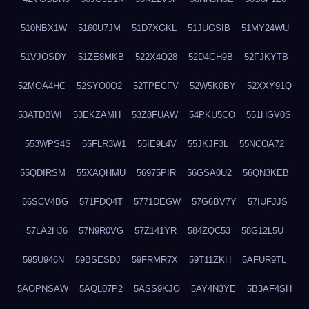
510NBX1W
5160U7JM
51D7XGKL
51JUGSIB
51MY24WU
51VJOSDY
51ZE8MKB
522X4O28
52D4GH9B
52FJKYTB
52MOA4HC
52SYO0Q2
52TPECFV
52W5K0BY
52XXY91Q
53ATDBWI
53EKZAMH
53Z8FUAW
54PKU5CO
551HGV0S
553WPS4S
55FLR3W1
55IE9L4V
55JKJF3L
55NCOA72
55QDIRSM
55XAQHMU
56975PIR
56GSA0U2
56QN3KEB
56SCV4BG
571FDQ4T
5771DEGW
57G6BV7Y
57IUFJJS
57LA2HJ6
57N9R0VG
57Z141YR
584ZQC53
58G12L5U
595U946N
59BSESDJ
59FRMR7X
59T11ZKH
5AFUR9TL
5AOPNSAW
5AQL07P2
5ASS9KJO
5AY4N3YE
5B3AF4SH