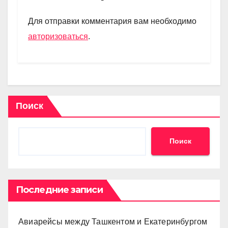
a
A
kl
в
m
p
a
и
Для отправки комментария вам необходимо
p
ss
ть
авторизоваться
.
ni
ki
Поиск
Поиск
Последние записи
Авиарейсы между Ташкентом и Екатеринбургом