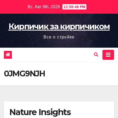
Перейти
Вс. Авг 9th, 2026
12:59:49 PM
к
содержимому
Кирпичик за кирпичиком
Все о стройке
0JMG9NJH
Nature Insights