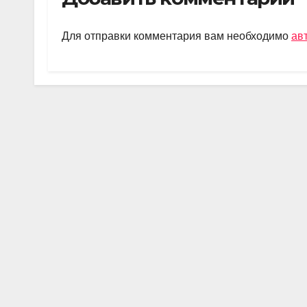
gr
s
o
а
a
A
kl
в
Для отправки комментария вам необходимо
ав
m
p
a
и
p
ss
ть
ni
ki