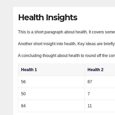
р
p
l
а
Health Insights
a
в
s
и
s
This is a short paragraph about health. It covers some 
т
n
ь
Another short insight into health. Key ideas are briefl
i
A concluding thought about health to round off the con
k
i
Health 1
Health 2
56
87
50
7
84
11