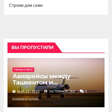
Строим дом сами
ВЫ ПРОПУСТИЛИ
ГАРАЖ И АВТО
Авиарейсы между
Ташкентом и
Екатеринбургом
МАЙ 25, 2026
METCOM16_RU
0
КОММЕНТАРИИ