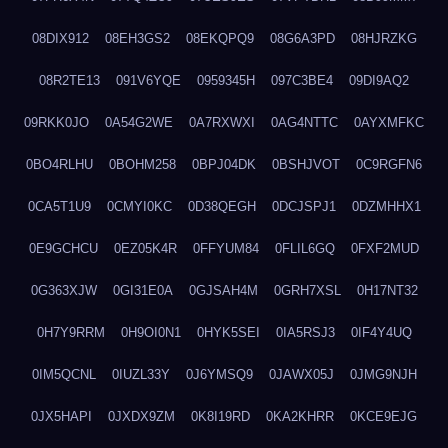
08DIX912
08EH3GS2
08EKQPQ9
08G6A3PD
08HJRZKG
08R2TE13
091V6YQE
0959345H
097C3BE4
09DI9AQ2
09RKK0JO
0A54G2WE
0A7RXWXI
0AG4NTTC
0AYXMFKC
0BO4RLHU
0BOHM258
0BPJ04DK
0BSHJVOT
0C9RGFN6
0CA5T1U9
0CMYI0KC
0D38QEGH
0DCJSPJ1
0DZMHHX1
0E9GCHCU
0EZ05K4R
0FFYUM84
0FLIL6GQ
0FXF2MUD
0G363XJW
0GI31E0A
0GJSAH4M
0GRH7XSL
0H17NT32
0H7Y9RRM
0H9OI0N1
0HYK5SEI
0IA5RSJ3
0IF4Y4UQ
0IM5QCNL
0IUZL33Y
0J6YMSQ9
0JAWX05J
0JMG9NJH
0JX5HAPI
0JXDX9ZM
0K8I19RD
0KA2KHRR
0KCE9EJG