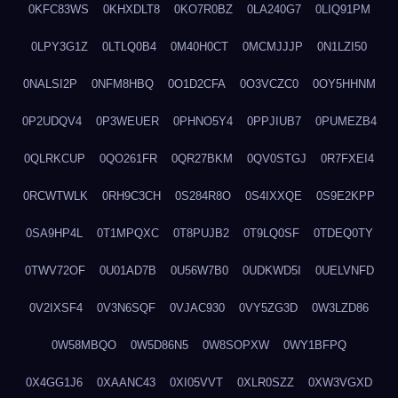
0KFC83WS
0KHXDLT8
0KO7R0BZ
0LA240G7
0LIQ91PM
0LPY3G1Z
0LTLQ0B4
0M40H0CT
0MCMJJJP
0N1LZI50
0NALSI2P
0NFM8HBQ
0O1D2CFA
0O3VCZC0
0OY5HHNM
0P2UDQV4
0P3WEUER
0PHNO5Y4
0PPJIUB7
0PUMEZB4
0QLRKCUP
0QO261FR
0QR27BKM
0QV0STGJ
0R7FXEI4
0RCWTWLK
0RH9C3CH
0S284R8O
0S4IXXQE
0S9E2KPP
0SA9HP4L
0T1MPQXC
0T8PUJB2
0T9LQ0SF
0TDEQ0TY
0TWV72OF
0U01AD7B
0U56W7B0
0UDKWD5I
0UELVNFD
0V2IXSF4
0V3N6SQF
0VJAC930
0VY5ZG3D
0W3LZD86
0W58MBQO
0W5D86N5
0W8SOPXW
0WY1BFPQ
0X4GG1J6
0XAANC43
0XI05VVT
0XLR0SZZ
0XW3VGXD