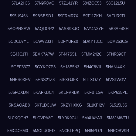
57LA2HJ6
57N9R0VG
57Z141YR
584ZQC53
58G12L5U
595U946N
59BSESDJ
59FRMR7X
59T11ZKH
5AFUR9TL
5AOPNSAW
5AQL07P2
5ASS9KJO
5AY4N3YE
5B3AF4SH
5CDCU7YL
5CWV233T
5DFYUFZ0
5DKYT31C
5DM253CG
5E4JC1TI
5EXK7A7W
5F447S51
5FMM242C
5FNR39CT
5GEF3377
5GYKO7P3
5H18E5N3
5H4C8VII
5HANI4XK
5HER0XEV
5HNS21Z8
5IFXGJFK
5IITXOZY
5IVSLWGV
5J5FOXDN
5KAFKBC4
5KEFVRBK
5KFBILGV
5KP635PE
5KSAQAB8
5KT1DCUW
5KZYHXKG
5L1KPI2V
5L515L3S
5LCKQGH7
5LOVPA8C
5LY0K9GU
5M4U4YA3
5M8JMWFU
5MC4C6M0
5MOLUGED
5NCKLFPQ
5NI5PO7L
5NROBV9R