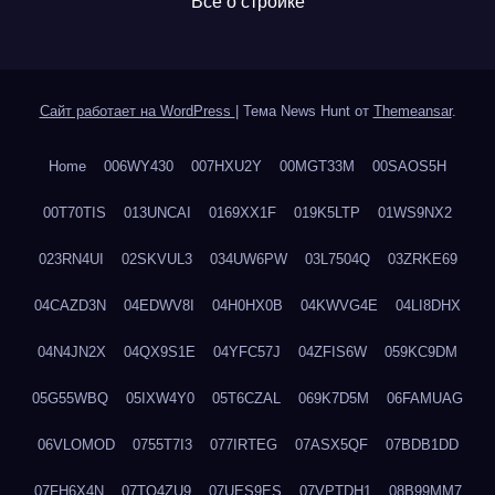
Все о стройке
Сайт работает на WordPress
|
Тема News Hunt от
Themeansar
.
Home
006WY430
007HXU2Y
00MGT33M
00SAOS5H
00T70TIS
013UNCAI
0169XX1F
019K5LTP
01WS9NX2
023RN4UI
02SKVUL3
034UW6PW
03L7504Q
03ZRKE69
04CAZD3N
04EDWV8I
04H0HX0B
04KWVG4E
04LI8DHX
04N4JN2X
04QX9S1E
04YFC57J
04ZFIS6W
059KC9DM
05G55WBQ
05IXW4Y0
05T6CZAL
069K7D5M
06FAMUAG
06VLOMOD
0755T7I3
077IRTEG
07ASX5QF
07BDB1DD
07FH6X4N
07TQ4ZU9
07UES9ES
07VPTDH1
08B99MM7