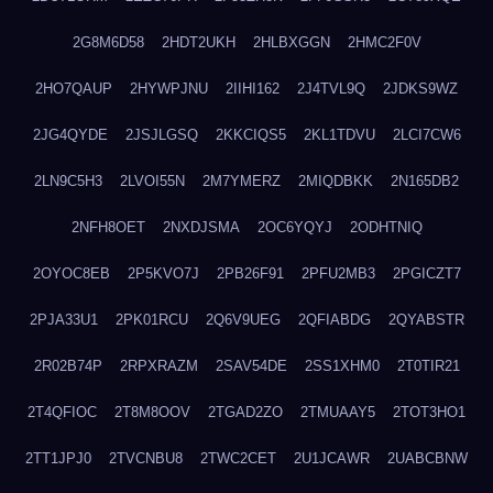
2G8M6D58
2HDT2UKH
2HLBXGGN
2HMC2F0V
2HO7QAUP
2HYWPJNU
2IIHI162
2J4TVL9Q
2JDKS9WZ
2JG4QYDE
2JSJLGSQ
2KKCIQS5
2KL1TDVU
2LCI7CW6
2LN9C5H3
2LVOI55N
2M7YMERZ
2MIQDBKK
2N165DB2
2NFH8OET
2NXDJSMA
2OC6YQYJ
2ODHTNIQ
2OYOC8EB
2P5KVO7J
2PB26F91
2PFU2MB3
2PGICZT7
2PJA33U1
2PK01RCU
2Q6V9UEG
2QFIABDG
2QYABSTR
2R02B74P
2RPXRAZM
2SAV54DE
2SS1XHM0
2T0TIR21
2T4QFIOC
2T8M8OOV
2TGAD2ZO
2TMUAAY5
2TOT3HO1
2TT1JPJ0
2TVCNBU8
2TWC2CET
2U1JCAWR
2UABCBNW