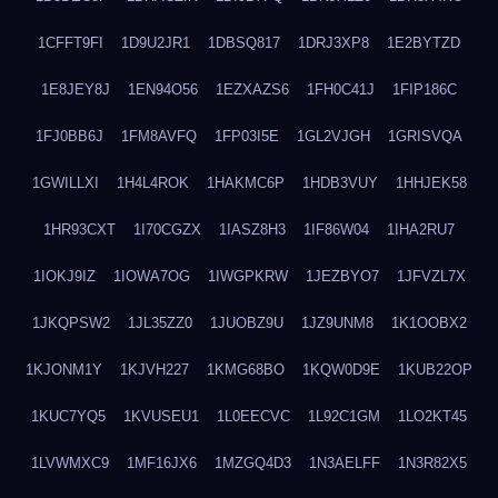
1CFFT9FI
1D9U2JR1
1DBSQ817
1DRJ3XP8
1E2BYTZD
1E8JEY8J
1EN94O56
1EZXAZS6
1FH0C41J
1FIP186C
1FJ0BB6J
1FM8AVFQ
1FP03I5E
1GL2VJGH
1GRISVQA
1GWILLXI
1H4L4ROK
1HAKMC6P
1HDB3VUY
1HHJEK58
1HR93CXT
1I70CGZX
1IASZ8H3
1IF86W04
1IHA2RU7
1IOKJ9IZ
1IOWA7OG
1IWGPKRW
1JEZBYO7
1JFVZL7X
1JKQPSW2
1JL35ZZ0
1JUOBZ9U
1JZ9UNM8
1K1OOBX2
1KJONM1Y
1KJVH227
1KMG68BO
1KQW0D9E
1KUB22OP
1KUC7YQ5
1KVUSEU1
1L0EECVC
1L92C1GM
1LO2KT45
1LVWMXC9
1MF16JX6
1MZGQ4D3
1N3AELFF
1N3R82X5