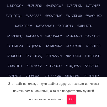
6UU9ROQK
6UZUZF6L
6V4POCW2
6V6FZLKN
6VJVHI57
6VQ1DZQ1
6VZACB5E
6W0V02MY
6W1CRLU0
6WAOIUX0
6WJXFPEM
6WSY8NWU
6XFR4OTY
6XIHLDTU
6XL3E0EQ
6XP30R7N
6XQUAXFV
6XUCD56H
6XVXTC5I
6Y6PMH2U
6YQP5Y4L
6YR8PDRZ
6YY0PXBC
6ZISH1A0
6ZT4UC5F
6ZYCUFVQ
70T7NVVN
70V1YKH3
711BHOSD
713M5IHY
718NNXY2
71H5RDOO
71UQJY58
725P81XE
727P972L
72FW37AL
73CXZZM4
73IDZEWO
73UTNHIP
Этот сайт использует куки-файлы и другие технологии, чтобы
73VKAF4E
740HGIUK
745ACL1O
74DPJX4S
74DVDXRM
помочь вам в навигации, а также предоставить лучший
74FGRN3A
7612HD1B
7651K273
76BJGQ4F
76G4013Z
пользовательский опыт.
OK
76HU4CRK
76LLJI2Y
7777M27H
77BED9B2
77BGMMG4