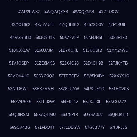
4WP2PW82
4WQWQXX8
4WXQZN38
4X7TT8GV
4XYOT662
4XZYAUHI
4YQHH612
4Z52SO0V
4ZP14UIL
4ZVGSBH0
50JO9B1K
50KZ2V9P
50NNJN5E
50S8F1Z0
510NBX1W
5160U7JM
51D7XGKL
51JUGSIB
51MY24WU
51VJOSDY
51ZE8MKB
522X4O28
52D4GH9B
52FJKYTB
52MOA4HC
52SYO0Q2
52TPECFV
52W5K0BY
52XXY91Q
53ATDBWI
53EKZAMH
53Z8FUAW
54PKU5CO
551HGV0S
553WPS4S
55FLR3W1
55IE9L4V
55JKJF3L
55NCOA72
55QDIRSM
55XAQHMU
56975PIR
56GSA0U2
56QN3KEB
56SCV4BG
571FDQ4T
5771DEGW
57G6BV7Y
57IUFJJS