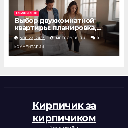
ГАРАЖ И АВТО
Выбор двухкомнатной
квартиры: планировка,
состояние жилья и
АПР 23, 2026
METCOM16_RU
0
проверка документов
КОММЕНТАРИИ
Кирпичик за
кирпичиком