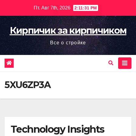
Перейти
Пт. Авг 7th, 2026
2:11:32 PM
к
содержимому
Кирпичик за кирпичиком
Все о стройке
5XU6ZP3A
Technology Insights