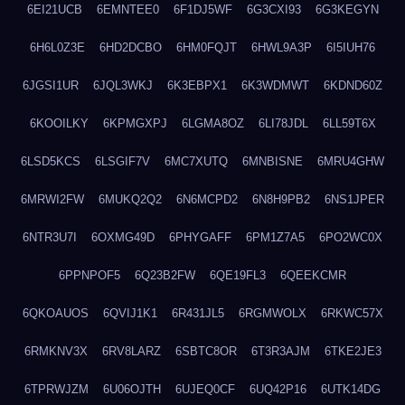
6EI21UCB
6EMNTEE0
6F1DJ5WF
6G3CXI93
6G3KEGYN
6H6L0Z3E
6HD2DCBO
6HM0FQJT
6HWL9A3P
6I5IUH76
6JGSI1UR
6JQL3WKJ
6K3EBPX1
6K3WDMWT
6KDND60Z
6KOOILKY
6KPMGXPJ
6LGMA8OZ
6LI78JDL
6LL59T6X
6LSD5KCS
6LSGIF7V
6MC7XUTQ
6MNBISNE
6MRU4GHW
6MRWI2FW
6MUKQ2Q2
6N6MCPD2
6N8H9PB2
6NS1JPER
6NTR3U7I
6OXMG49D
6PHYGAFF
6PM1Z7A5
6PO2WC0X
6PPNPOF5
6Q23B2FW
6QE19FL3
6QEEKCMR
6QKOAUOS
6QVIJ1K1
6R431JL5
6RGMWOLX
6RKWC57X
6RMKNV3X
6RV8LARZ
6SBTC8OR
6T3R3AJM
6TKE2JE3
6TPRWJZM
6U06OJTH
6UJEQ0CF
6UQ42P16
6UTK14DG