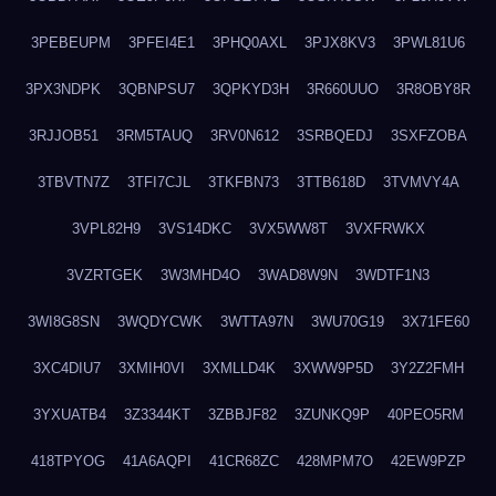
3PEBEUPM
3PFEI4E1
3PHQ0AXL
3PJX8KV3
3PWL81U6
3PX3NDPK
3QBNPSU7
3QPKYD3H
3R660UUO
3R8OBY8R
3RJJOB51
3RM5TAUQ
3RV0N612
3SRBQEDJ
3SXFZOBA
3TBVTN7Z
3TFI7CJL
3TKFBN73
3TTB618D
3TVMVY4A
3VPL82H9
3VS14DKC
3VX5WW8T
3VXFRWKX
3VZRTGEK
3W3MHD4O
3WAD8W9N
3WDTF1N3
3WI8G8SN
3WQDYCWK
3WTTA97N
3WU70G19
3X71FE60
3XC4DIU7
3XMIH0VI
3XMLLD4K
3XWW9P5D
3Y2Z2FMH
3YXUATB4
3Z3344KT
3ZBBJF82
3ZUNKQ9P
40PEO5RM
418TPYOG
41A6AQPI
41CR68ZC
428MPM7O
42EW9PZP