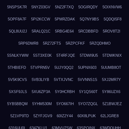
5NSPSK7R
5NYZ03GV
5NZ2F7XQ
5OGIRQDY
5OIXNVW6
5OPF8A7F
5PI2KCCW
5PMRZDAK
5Q7NY9BS
5QDQI5F8
5QL8UU2J
5RALQ21C
5RBG4E64
5RCDBBFD
5ROV8T2I
5RP6DWR8
5RZ72FTS
5RZPCFKF
5RZQDHMO
5SNLKYWW
5ST3XE0K
5T4RFJQE
5TDWI9U5
5TDWKNIX
5THBIEFD
5TVPRN5V
5UJY0QQ2
5UPNX603
5UUMB8OT
5V5K9CVS
5VB3LIYB
5VTXJVNC
5VVNNS1S
5XJ2MR7Y
5XSF9JLS
5XU6ZP3A
5Y0HCRBH
5Y1QS60T
5Y86UZX6
5YB5BBQM
5YHM530M
5YO667IH
5YO7ZQGL
5Z1BWJEZ
5Z1VP9TD
5ZYFJGV9
60IZ2Y44
60X8LPUK
62LJGRE8
6316UU0I
634ZKLU1
63MVU7SW
63SPQINX
63WDQUHH