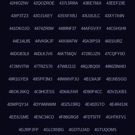
42HIOZNV
42QOZROE
437L5RRA
43BE766X
43EEF23E
43IP3TZ3
43OJ1AEY
43SSFXBJ
43U16JLC
43XY7A9N
441OKOJO
4474ZR0W
4489NF37
44AFGVXY
44CGH1H9
44E14L85
44VA5KJF
44XI8AFW
45A3IPS9
4601IURZ
46DGB3L9
46DLKJV6
46KT56QV
4728GJZN
47CQFY0O
47JMVITW
47TRZS70
47W8J2J2
48QJBQ0X
49MZ8W4O
49R1GYE9
49SPF3MJ
49WWVPJU
4B13IA3F
4B1N5SGO
4BOKJ6KQ
4C9HCESS
4D64LFAR
4D90P4CC
4DV2LKB3
4DWPQY14
4DYW6NWM
4DZ5J3RQ
4E402GTO
4E4R43JK
4EE6J1ME
4ENC34CO
4F88GRG8
4FDT5ITF
4GHTKFV1
4GJRPJFP
4GLC8SBG
4GOTUJAD
4GTUQOMS