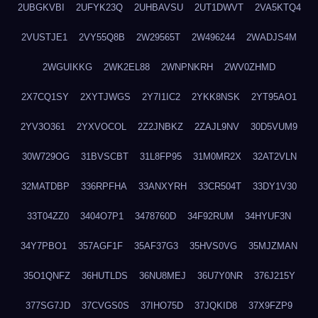
2UBGKVBI
2UFYK23Q
2UHBAVSU
2UT1DWVT
2VA5KTQ4
2VUSTJE1
2VY55Q8B
2W29565T
2W496244
2WADJS4M
2WGUIKKG
2WK2EL88
2WNPNKRH
2WV0ZHMD
2X7CQ1SY
2XYTJWGS
2Y7I1IC2
2YKK8NSK
2YT95AO1
2YV3O361
2YXVOCOL
2Z2JNBKZ
2ZAJL9NV
30D5VUM9
30W729OG
31BVSCBT
31L8FP95
31M0MR2X
32AT2VLN
32MATDBP
336RPFHA
33ANXYRH
33CR504T
33DY1V30
33T04ZZ0
3404O7P1
3478760D
34F92RUM
34HYUF3N
34Y7PBO1
357AGF1F
35AF37G3
35HVS0VG
35MJZMAN
35O1QNFZ
36HUTLDS
36NU8MEJ
36U7Y0NR
376J215Y
377SG7JD
37CVGS0S
37IHO75D
37JQKID8
37X9FZP9