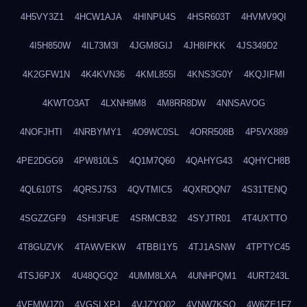
4H5VY3Z1
4HCW1AJA
4HINPU4S
4HSR603T
4HVMV9QI
4I5H850W
4IL73M3I
4JGM8GIJ
4JH8IPKK
4JS349D2
4K2GFW1N
4K4KVN36
4KML855I
4KNS3G0Y
4KQJIFMI
4KWTO3AT
4LXNH9M8
4M8RR8DW
4NNSAVOG
4NOFJHTI
4NRBYMY1
4O9WC0SL
4ORR508B
4P5VX889
4PE2DGG9
4PW810LS
4Q1M7Q60
4QAHYG43
4QHYCH8B
4QL610TS
4QRSJ753
4QVTMIC5
4QXRDQN7
4S31TENQ
4SGZZGF9
4SHI3FUE
4SRMCB32
4SYJTR01
4T4UXTTO
4T8GUZVK
4TAWVEKW
4TBBI1Y5
4TJ1ASNW
4TPTYC45
4TSJ6PJX
4U48QGQ2
4UMM8LXA
4UNHPQM1
4URT243L
4VFMWJZ0
4VGSLXPJ
4VJZYO02
4VNW7KSQ
4W6ZE1F7