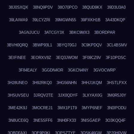
38J0SXQX
38NQ9PDV
38O70PCO
38QUD9KX
39D3U3A0
39LAIWA9
39LCYZRI
39MGWN55
39PXKH1B
3A43DKQP
3AGNJUCU
3ATCGY3X
3BKC9MX3
3BORDPAR
3BVH0QRQ
3BWP93L1
3BYQ70GJ
3C9KPDQV
3CL4BSMV
3EIFINEE
3EORXV8Z
3EQ3JWOM
3F09CZ9V
3F1DPDSC
3F84EALY
3GGDN4OR
3GKCN4NY
3GVOCWRP
3H28UNEO
3H92RKQ0
3HG56NHN
3HHJ1KQM
3HSTLPXX
3HSUVSEU
3JRQV2TE
3JX0QDYF
3LXYAX0G
3M0R5J0Y
3ME42K9J
3MOCREJ1
3MX1P1T9
3MYP6NEF
3N0IPODU
3N8UCE6Q
3NE5SFF6
3NH0FX33
3NISGAEP
3O3KQQ4F
3OBDFAXI
3OE9P0KI
3OPSZTYE
3OSK46GW
3P20H0VW