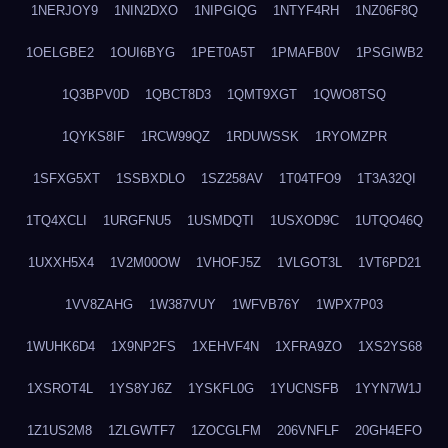
1NERJOY9
1NIN2DXO
1NIPGIQG
1NTYF4RH
1NZ06F8Q
1OELGBE2
1OUI6BYG
1PET0A5T
1PMAFB0V
1PSGIWB2
1Q3BPV0D
1QBCT8D3
1QMT9XGT
1QWO8TSQ
1QYKS8IF
1RCW99QZ
1RDUWSSK
1RYOMZPR
1SFXG5XT
1SSBXDLO
1SZ258AV
1T04TFO9
1T3A32QI
1TQ4XCLI
1URGFNU5
1USMDQTI
1USXOD9C
1UTQO46Q
1UXXH5X4
1V2M00OW
1VHOFJ5Z
1VLGOT3L
1VT6PD21
1VV8ZAHG
1W387VUY
1WFVB76Y
1WPX7P03
1WUHK6D4
1X9NP2FS
1XEHVF4N
1XFRA9ZO
1XS2YS68
1XSROT4L
1YS8YJ6Z
1YSKFL0G
1YUCNSFB
1YYN7W1J
1Z1US2M8
1ZLGWTF7
1ZOCGLFM
206VNFLF
20GH4EFO