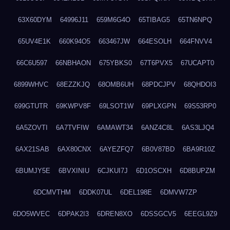
63X60DYM
64996J11
659M6G4O
65TIBAG5
65TN6NPQ
65UV4E1K
660K94O5
663467JW
664ESOLH
664FNVV4
66C6U597
66NBHAON
675YBKS0
67T6PVX5
67UCAPT0
6899WHVC
68EZZKJQ
68OMB6UH
68PDCJPV
68QHDOI3
699GTUTR
69KWPV8F
69LSOT1W
69PLXGPN
69S53RP0
6A5ZOVTI
6A7TVFIW
6AMAWT34
6ANZ4C8L
6AS3LJQ4
6AX21SAB
6AX80CNX
6AYEZFQ7
6B0V87BD
6BA9R10Z
6BUMJY5E
6BVXINIU
6CJKUI7J
6D1OSCXH
6D8BUPZM
6DCMVTHM
6DDK07UL
6DEL198E
6DMVW7ZP
6DO5WVEC
6DPAK2I3
6DREN8XO
6DSSGCV5
6EEGL9Z9