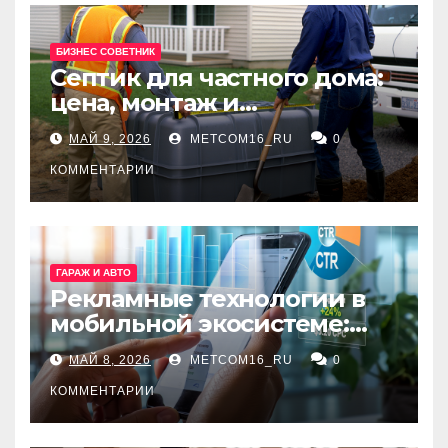
БИЗНЕС СОВЕТНИК
Септик для частного дома:
цена, монтаж и
организация автономной
МАЙ 9, 2026
METCOM16_RU
0
канализации
КОММЕНТАРИИ
ГАРАЖ И АВТО
Рекламные технологии в
мобильной экосистеме:
ключевые сервисы и
МАЙ 8, 2026
METCOM16_RU
0
принципы работы
КОММЕНТАРИИ