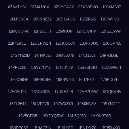
0ZAVTHSI
0ZM4J2CX
0ZVYGAG2
0ZXS0PVO
105XMS37
10LFO9CA
10SRNZZ2
10ZH1AUS
10ZZI8A5
1103WHO1
11MGVORK
11P2UCTJ
126I93O6
12FS3WHV
12HZ1JWW
12K469CE
12QCPWZN
12UKQO0N
133P7UOC
13COV7L8
14GYHZ3D
14H4A825
14M9BJ75
14NJ13LJ
14PRJLGB
14PRLC85
14WY7OYZ
1546DY9V
15B2SHBQ
15C9WR6H
160ON64P
16P9KSF6
16SBWI43
16U7RZJT
179PIGYE
17HG5UY8
17SO7X9S
17UXEZ2B
17VE7UAW
181QKVNV
18FL2H11
18UVF9V8
19CWX8Y9
19S0NNZV
19SYNG2F
19V5GFDB
19YDYQRW
1AU5Q96D
1AXWRT6R
1B3DEC8P
1BHACZIN
1BI91YFQ
1BNJXLZ0
1BR5X4KO