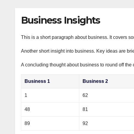
р
p
l
а
Business Insights
a
в
s
и
s
This is a short paragraph about business. It covers s
т
n
ь
Another short insight into business. Key ideas are bri
i
A concluding thought about business to round off the 
k
i
Business 1
Business 2
1
62
48
81
89
92