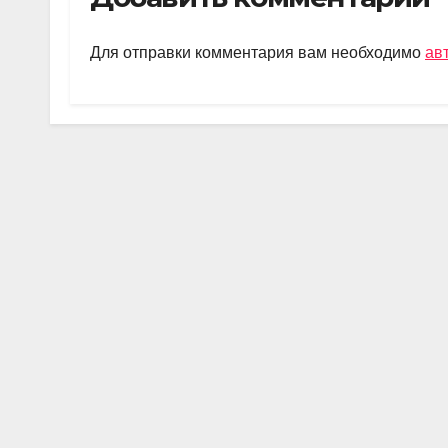
gr
s
o
а
a
A
kl
в
Для отправки комментария вам необходимо
ав
m
p
a
и
p
ss
ть
ni
ki