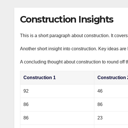
р
p
l
а
Construction Insights
a
в
s
и
s
This is a short paragraph about construction. It cover
т
n
ь
Another short insight into construction. Key ideas are 
i
A concluding thought about construction to round off t
k
i
Construction 1
Construction 
92
46
86
86
86
23