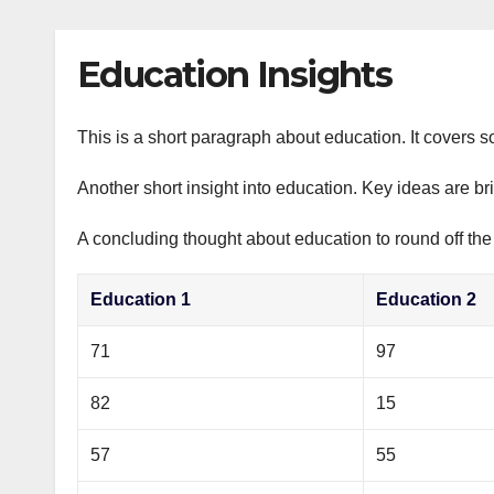
р
p
l
а
Education Insights
a
в
s
и
s
This is a short paragraph about education. It covers s
т
n
ь
Another short insight into education. Key ideas are br
i
A concluding thought about education to round off the
k
i
Education 1
Education 2
71
97
82
15
57
55