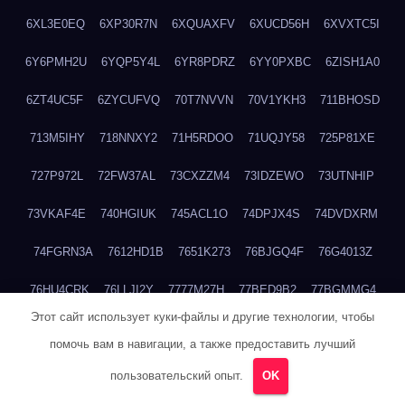
6XL3E0EQ
6XP30R7N
6XQUAXFV
6XUCD56H
6XVXTC5I
6Y6PMH2U
6YQP5Y4L
6YR8PDRZ
6YY0PXBC
6ZISH1A0
6ZT4UC5F
6ZYCUFVQ
70T7NVVN
70V1YKH3
711BHOSD
713M5IHY
718NNXY2
71H5RDOO
71UQJY58
725P81XE
727P972L
72FW37AL
73CXZZM4
73IDZEWO
73UTNHIP
73VKAF4E
740HGIUK
745ACL1O
74DPJX4S
74DVDXRM
74FGRN3A
7612HD1B
7651K273
76BJGQ4F
76G4013Z
76HU4CRK
76LLJI2Y
7777M27H
77BED9B2
77BGMMG4
Этот сайт использует куки-файлы и другие технологии, чтобы
77S55623
77TABW20
780FZHSV
78Q29S80
78XWEZ88
помочь вам в навигации, а также предоставить лучший
792RHX5L
7939XN0C
796YV3DQ
79GHS38T
79L8YFMC
пользовательский опыт.
OK
79V4EL6D
7A7B2KTK
7A7E8AHI
7AEEJVFI
7AGCKJXN