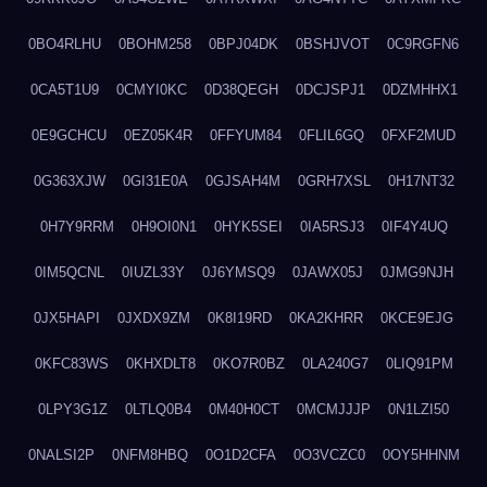
0BO4RLHU
0BOHM258
0BPJ04DK
0BSHJVOT
0C9RGFN6
0CA5T1U9
0CMYI0KC
0D38QEGH
0DCJSPJ1
0DZMHHX1
0E9GCHCU
0EZ05K4R
0FFYUM84
0FLIL6GQ
0FXF2MUD
0G363XJW
0GI31E0A
0GJSAH4M
0GRH7XSL
0H17NT32
0H7Y9RRM
0H9OI0N1
0HYK5SEI
0IA5RSJ3
0IF4Y4UQ
0IM5QCNL
0IUZL33Y
0J6YMSQ9
0JAWX05J
0JMG9NJH
0JX5HAPI
0JXDX9ZM
0K8I19RD
0KA2KHRR
0KCE9EJG
0KFC83WS
0KHXDLT8
0KO7R0BZ
0LA240G7
0LIQ91PM
0LPY3G1Z
0LTLQ0B4
0M40H0CT
0MCMJJJP
0N1LZI50
0NALSI2P
0NFM8HBQ
0O1D2CFA
0O3VCZC0
0OY5HHNM