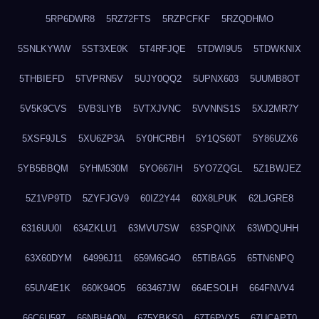
5RP6DWR8
5RZ72FTS
5RZPCFKF
5RZQDHMO
5SNLKYWW
5ST3XE0K
5T4RFJQE
5TDWI9U5
5TDWKNIX
5THBIEFD
5TVPRN5V
5UJY0QQ2
5UPNX603
5UUMB8OT
5V5K9CVS
5VB3LIYB
5VTXJVNC
5VVNNS1S
5XJ2MR7Y
5XSF9JLS
5XU6ZP3A
5Y0HCRBH
5Y1QS60T
5Y86UZX6
5YB5BBQM
5YHM530M
5YO667IH
5YO7ZQGL
5Z1BWJEZ
5Z1VP9TD
5ZYFJGV9
60IZ2Y44
60X8LPUK
62LJGRE8
6316UU0I
634ZKLU1
63MVU7SW
63SPQINX
63WDQUHH
63X60DYM
64996J11
659M6G4O
65TIBAG5
65TN6NPQ
65UV4E1K
660K94O5
663467JW
664ESOLH
664FNVV4
66C6U597
66NBHAON
675YBKS0
67T6PVX5
67UCAPT0