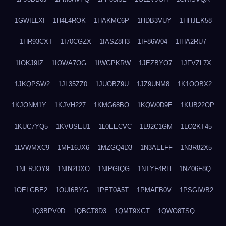
1GWILLXI
1H4L4ROK
1HAKMC6P
1HDB3VUY
1HHJEK58
1HR93CXT
1I70CGZX
1IASZ8H3
1IF86W04
1IHA2RU7
1IOKJ9IZ
1IOWA7OG
1IWGPKRW
1JEZBYO7
1JFVZL7X
1JKQPSW2
1JL35ZZ0
1JUOBZ9U
1JZ9UNM8
1K1OOBX2
1KJONM1Y
1KJVH227
1KMG68BO
1KQW0D9E
1KUB22OP
1KUC7YQ5
1KVUSEU1
1L0EECVC
1L92C1GM
1LO2KT45
1LVWMXC9
1MF16JX6
1MZGQ4D3
1N3AELFF
1N3R82X5
1NERJOY9
1NIN2DXO
1NIPGIQG
1NTYF4RH
1NZ06F8Q
1OELGBE2
1OUI6BYG
1PET0A5T
1PMAFB0V
1PSGIWB2
1Q3BPV0D
1QBCT8D3
1QMT9XGT
1QWO8TSQ