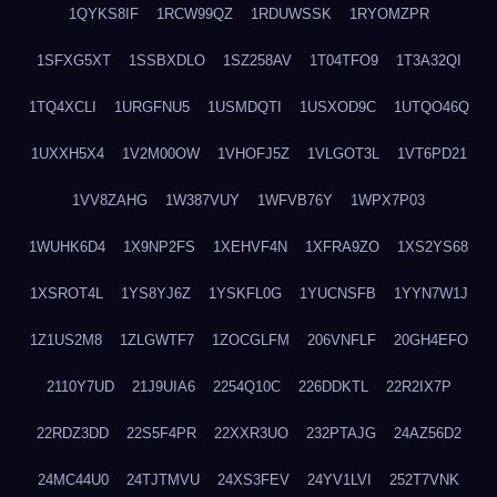
1QYKS8IF
1RCW99QZ
1RDUWSSK
1RYOMZPR
1SFXG5XT
1SSBXDLO
1SZ258AV
1T04TFO9
1T3A32QI
1TQ4XCLI
1URGFNU5
1USMDQTI
1USXOD9C
1UTQO46Q
1UXXH5X4
1V2M00OW
1VHOFJ5Z
1VLGOT3L
1VT6PD21
1VV8ZAHG
1W387VUY
1WFVB76Y
1WPX7P03
1WUHK6D4
1X9NP2FS
1XEHVF4N
1XFRA9ZO
1XS2YS68
1XSROT4L
1YS8YJ6Z
1YSKFL0G
1YUCNSFB
1YYN7W1J
1Z1US2M8
1ZLGWTF7
1ZOCGLFM
206VNFLF
20GH4EFO
2110Y7UD
21J9UIA6
2254Q10C
226DDKTL
22R2IX7P
22RDZ3DD
22S5F4PR
22XXR3UO
232PTAJG
24AZ56D2
24MC44U0
24TJTMVU
24XS3FEV
24YV1LVI
252T7VNK