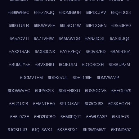
6899WHVC
68EZZKJQ
68OMB6UH
68PDCJPV
68QHDOI3
699GTUTR
69KWPV8F
69LSOT1W
69PLXGPN
69S53RP0
6A5ZOVTI
6A7TVFIW
6AMAWT34
6ANZ4C8L
6AS3LJQ4
6AX21SAB
6AX80CNX
6AYEZFQ7
6B0V87BD
6BA9R10Z
6BUMJY5E
6BVXINIU
6CJKUI7J
6D1OSCXH
6D8BUPZM
6DCMVTHM
6DDK07UL
6DEL198E
6DMVW7ZP
6DO5WVEC
6DPAK2I3
6DREN8XO
6DSSGCV5
6EEGL9Z9
6EI21UCB
6EMNTEE0
6F1DJ5WF
6G3CXI93
6G3KEGYN
6H6L0Z3E
6HD2DCBO
6HM0FQJT
6HWL9A3P
6I5IUH76
6JGSI1UR
6JQL3WKJ
6K3EBPX1
6K3WDMWT
6KDND60Z