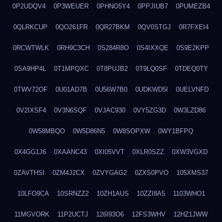
0P2UDQV4
0P3WEUER
0PHNO5Y4
0PPJIUB7
0PUMEZB4
0QLRKCUP
0QO261FR
0QR27BKM
0QV0STGJ
0R7FXEI4
0RCWTWLK
0RH9C3CH
0S284R8O
0S4IXXQE
0S9E2KPP
0SA9HP4L
0T1MPQXC
0T8PUJB2
0T9LQ0SF
0TDEQ0TY
0TWV72OF
0U01AD7B
0U56W7B0
0UDKWD5I
0UELVNFD
0V2IXSF4
0V3N6SQF
0VJAC930
0VY5ZG3D
0W3LZD86
0W58MBQO
0W5D86N5
0W8SOPXW
0WY1BFPQ
0X4GG1J6
0XAANC43
0XI05VVT
0XLR0SZZ
0XW3VGXD
0ZAVTHSI
0ZM4J2CX
0ZVYGAG2
0ZXS0PVO
105XMS37
10LFO9CA
10SRNZZ2
10ZH1AUS
10ZZI8A5
1103WHO1
11MGVORK
11P2UCTJ
126I93O6
12FS3WHV
12HZ1JWW