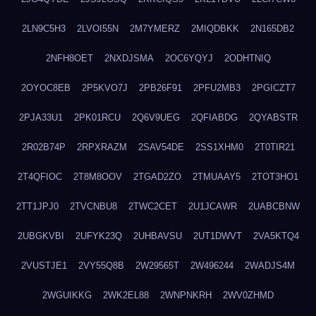
2LN9C5H3
2LVOI55N
2M7YMERZ
2MIQDBKK
2N165DB2
2NFH8OET
2NXDJSMA
2OC6YQYJ
2ODHTNIQ
2OYOC8EB
2P5KVO7J
2PB26F91
2PFU2MB3
2PGICZT7
2PJA33U1
2PK01RCU
2Q6V9UEG
2QFIABDG
2QYABSTR
2R02B74P
2RPXRAZM
2SAV54DE
2SS1XHM0
2T0TIR21
2T4QFIOC
2T8M8OOV
2TGAD2ZO
2TMUAAY5
2TOT3HO1
2TT1JPJ0
2TVCNBU8
2TWC2CET
2U1JCAWR
2UABCBNW
2UBGKVBI
2UFYK23Q
2UHBAVSU
2UT1DWVT
2VA5KTQ4
2VUSTJE1
2VY55Q8B
2W29565T
2W496244
2WADJS4M
2WGUIKKG
2WK2EL88
2WNPNKRH
2WV0ZHMD