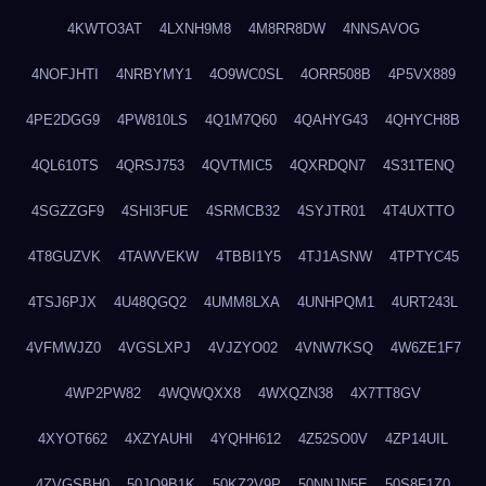
4KWTO3AT
4LXNH9M8
4M8RR8DW
4NNSAVOG
4NOFJHTI
4NRBYMY1
4O9WC0SL
4ORR508B
4P5VX889
4PE2DGG9
4PW810LS
4Q1M7Q60
4QAHYG43
4QHYCH8B
4QL610TS
4QRSJ753
4QVTMIC5
4QXRDQN7
4S31TENQ
4SGZZGF9
4SHI3FUE
4SRMCB32
4SYJTR01
4T4UXTTO
4T8GUZVK
4TAWVEKW
4TBBI1Y5
4TJ1ASNW
4TPTYC45
4TSJ6PJX
4U48QGQ2
4UMM8LXA
4UNHPQM1
4URT243L
4VFMWJZ0
4VGSLXPJ
4VJZYO02
4VNW7KSQ
4W6ZE1F7
4WP2PW82
4WQWQXX8
4WXQZN38
4X7TT8GV
4XYOT662
4XZYAUHI
4YQHH612
4Z52SO0V
4ZP14UIL
4ZVGSBH0
50JO9B1K
50KZ2V9P
50NNJN5E
50S8F1Z0