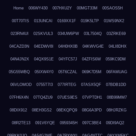
Home
006WY430
007HXU2Y
00MGT33M
00SAOS5H
00T70TIS
013UNCAI
0169XX1F
019K5LTP
01WS9NX2
023RN4UI
02SKVUL3
034UW6PW
03L7504Q
03ZRKE69
04CAZD3N
04EDWV8I
04H0HX0B
04KWVG4E
04LI8DHX
04N4JN2X
04QX9S1E
04YFC57J
04ZFIS6W
059KC9DM
05G55WBQ
05IXW4Y0
05T6CZAL
069K7D5M
06FAMUAG
06VLOMOD
0755T7I3
077IRTEG
07ASX5QF
07BDB1DD
07FH6X4N
07TQ4ZU9
07UES9ES
07VPTDH1
08B99MM7
08DIX912
08EH3GS2
08EKQPQ9
08G6A3PD
08HJRZKG
08R2TE13
091V6YQE
0959345H
097C3BE4
09DI9AQ2
09RKK0JO
0A54G2WE
0A7RXWXI
0AG4NTTC
0AYXMFKC