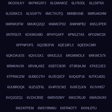
6KOOILKY
6KPMGXPJ
6LGMA8OZ
6LI78JDL
6LL59T6X
6LSD5KCS
6LSGIF7V
6MC7XUTQ
6MNBISNE
6MRU4GHW
6MRWI2FW
6MUKQ2Q2
6N6MCPD2
6N8H9PB2
6NS1JPER
6NTR3U7I
6OXMG49D
6PHYGAFF
6PM1Z7A5
6PO2WC0X
6PPNPOF5
6Q23B2FW
6QE19FL3
6QEEKCMR
6QKOAUOS
6QVIJ1K1
6R431JL5
6RGMWOLX
6RKWC57X
6RMKNV3X
6RV8LARZ
6SBTC8OR
6T3R3AJM
6TKE2JE3
6TPRWJZM
6U06OJTH
6UJEQ0CF
6UQ42P16
6UTK14DG
6UU9ROQK
6UZUZF6L
6V4POCW2
6V6FZLKN
6VJVHI57
6VQ1DZQ1
6VZACB5E
6W0V02MY
6W1CRLU0
6WAOIUX0
6WJXFPEM
6WSY8NWU
6XFR4OTY
6XIHLDTU