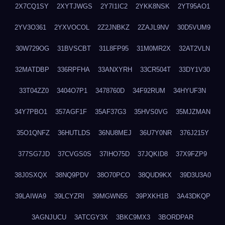
2X7CQ1SY
2XYTJWGS
2Y7I1IC2
2YKK8NSK
2YT95AO1
2YV3O361
2YXVOCOL
2Z2JNBKZ
2ZAJL9NV
30D5VUM9
30W729OG
31BVSCBT
31L8FP95
31M0MR2X
32AT2VLN
32MATDBP
336RPFHA
33ANXYRH
33CR504T
33DY1V30
33T04ZZ0
3404O7P1
3478760D
34F92RUM
34HYUF3N
34Y7PBO1
357AGF1F
35AF37G3
35HVS0VG
35MJZMAN
35O1QNFZ
36HUTLDS
36NU8MEJ
36U7Y0NR
376J215Y
377SG7JD
37CVGS0S
37IHO75D
37JQKID8
37X9FZP9
38J0SXQX
38NQ9PDV
38O70PCO
38QUD9KX
39D3U3A0
39LAIWA9
39LCYZRI
39MGWN55
39PXKH1B
3A43DKQP
3AGNJUCU
3ATCGY3X
3BKC9MX3
3BORDPAR