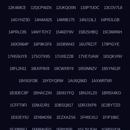
12K469CE
12QCPWZN
12UKQO0N
133P7UOC
13COV7L8
14GYHZ3D
14H4A825
14M9BJ75
14NJ13LJ
14PRJLGB
14PRLC85
14WY7OYZ
1546DY9V
15B2SHBQ
15C9WR6H
160ON64P
16P9KSF6
16SBWI43
16U7RZJT
179PIGYE
17HG5UY8
17SO7X9S
17UXEZ2B
17VE7UAW
181QKVNV
18FL2H11
18UVF9V8
19CWX8Y9
19S0NNZV
19SYNG2F
19V5GFDB
19YDYQRW
1AU5Q96D
1AXWRT6R
1B3DEC8P
1BHACZIN
1BI91YFQ
1BNJXLZ0
1BR5X4KO
1CFFT9FI
1D9U2JR1
1DBSQ817
1DRJ3XP8
1E2BYTZD
1E8JEY8J
1EN94O56
1EZXAZS6
1FH0C41J
1FIP186C
1FJ0BB6J
1FM8AVFQ
1FP03I5E
1GL2VJGH
1GRISVQA