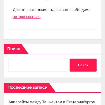
a
A
kl
в
m
p
a
и
Для отправки комментария вам необходимо
p
ss
ть
авторизоваться
.
ni
ki
Поиск
Поиск
Последние записи
Авиарейсы между Ташкентом и Екатеринбургом