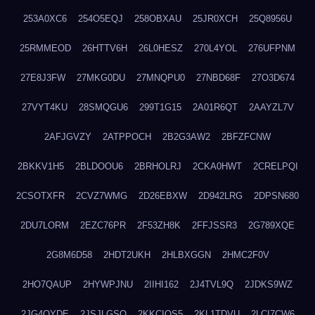
253A0XC6
254O5EQJ
258OBXAU
25JR0XCH
25Q8956U
25RMMEOD
26HTTV6H
26L0HESZ
270L4YOL
276UFPNM
27E8J3FW
27MKG0DU
27MNQPU0
27NBD68F
27O3D674
27VYT4KU
28SMQGU6
299T1G15
2A01R6QT
2AAYZL7V
2AFJGVZY
2ATPPOCH
2B2G3AW2
2BFZFCNW
2BKKV1H5
2BLDOOU6
2BRHOLRJ
2CKA0HWT
2CRELPQI
2CSOTXFR
2CVZ7WMG
2D26EBXW
2D942LRG
2DPSN680
2DU7LORM
2EZC76PR
2F53ZH8K
2FFJSSR3
2G789XQE
2G8M6D58
2HDT2UKH
2HLBXGGN
2HMC2F0V
2HO7QAUP
2HYWPJNU
2IIHI162
2J4TVL9Q
2JDKS9WZ
2JG4QYDE
2JSJLGSQ
2KKCIQS5
2KL1TDVU
2LCI7CW6