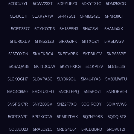
5CDCU7YL
5CWV233T
5DFYUFZ0
5DKYT31C
5DM253CG
5E4JC1TI
5EXK7A7W
5F447S51
5FMM242C
5FNR39CT
5GEF3377
5GYKO7P3
5H18E5N3
5H4C8VII
5HANI4XK
5HER0XEV
5HNS21Z8
5IFXGJFK
5IITXOZY
5IVSLWGV
5J5FOXDN
5KAFKBC4
5KEFVRBK
5KFBILGV
5KP635PE
5KSAQAB8
5KT1DCUW
5KZYHXKG
5L1KPI2V
5L515L3S
5LCKQGH7
5LOVPA8C
5LY0K9GU
5M4U4YA3
5M8JMWFU
5MC4C6M0
5MOLUGED
5NCKLFPQ
5NI5PO7L
5NROBV9R
5NSPSK7R
5NYZ03GV
5NZ2F7XQ
5OGIRQDY
5OIXNVW6
5OPF8A7F
5PI2KCCW
5PMRZDAK
5Q7NY9BS
5QDQI5F8
5QL8UU2J
5RALQ21C
5RBG4E64
5RCDBBFD
5ROV8T2I