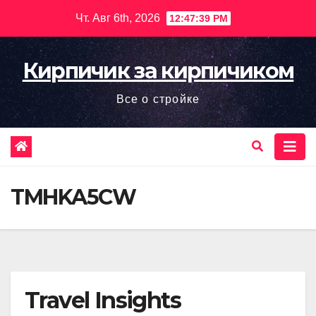
Перейти
Чт. Авг 6th, 2026
12:47:40 PM
к
содержимому
Кирпичик за кирпичиком
Все о стройке
TMHKA5CW
Travel Insights