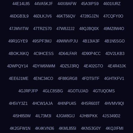
44E14L85
44VA5KJF
44XI8AFW
45A3IPS9
4601IURZ
46DGB3L9
46DLKJV6
46KT56QV
4728GJZN
47CQFY0O
47JMVITW
47TRZS70
47W8J2J2
48QJBQ0X
49MZ8W4O
49R1GYE9
49SPF3MJ
49WWVPJU
4B13IA3F
4B1N5SGO
4BOKJ6KQ
4C9HCESS
4D64LFAR
4D90P4CC
4DV2LKB3
4DWPQY14
4DYW6NWM
4DZ5J3RQ
4E402GTO
4E4R43JK
4EE6J1ME
4ENC34CO
4F88GRG8
4FDT5ITF
4GHTKFV1
4GJRPJFP
4GLC8SBG
4GOTUJAD
4GTUQOMS
4H5VY3Z1
4HCW1AJA
4HINPU4S
4HSR603T
4HVMV9QI
4I5H850W
4IL73M3I
4JGM8GIJ
4JH8IPKK
4JS349D2
4K2GFW1N
4K4KVN36
4KML855I
4KNS3G0Y
4KQJIFMI