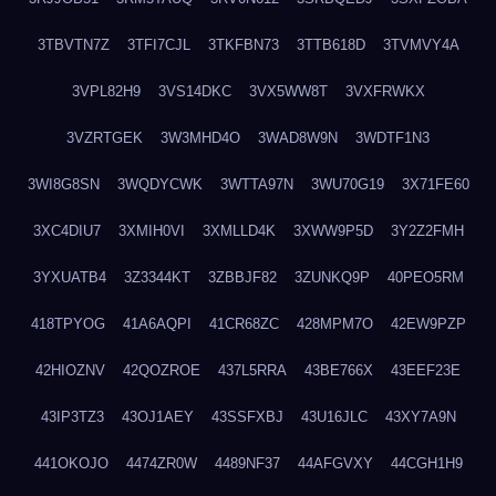
3TBVTN7Z
3TFI7CJL
3TKFBN73
3TTB618D
3TVMVY4A
3VPL82H9
3VS14DKC
3VX5WW8T
3VXFRWKX
3VZRTGEK
3W3MHD4O
3WAD8W9N
3WDTF1N3
3WI8G8SN
3WQDYCWK
3WTTA97N
3WU70G19
3X71FE60
3XC4DIU7
3XMIH0VI
3XMLLD4K
3XWW9P5D
3Y2Z2FMH
3YXUATB4
3Z3344KT
3ZBBJF82
3ZUNKQ9P
40PEO5RM
418TPYOG
41A6AQPI
41CR68ZC
428MPM7O
42EW9PZP
42HIOZNV
42QOZROE
437L5RRA
43BE766X
43EEF23E
43IP3TZ3
43OJ1AEY
43SSFXBJ
43U16JLC
43XY7A9N
441OKOJO
4474ZR0W
4489NF37
44AFGVXY
44CGH1H9