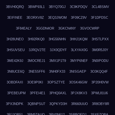
3BVH0QRQ
3BWP93L1
3BYQ70GJ
3C9KPDQV
3CL4BSMV
3EIFINEE
3EORXV8Z
3EQ3JWOM
3F09CZ9V
3F1DPDSC
3F84EALY
3GGDN4OR
3GKCN4NY
3GVOCWRP
3H28UNEO
3H92RKQ0
3HG56NHN
3HHJ1KQM
3HSTLPXX
3HSUVSEU
3JRQV2TE
3JX0QDYF
3LXYAX0G
3M0R5J0Y
3ME42K9J
3MOCREJ1
3MX1P1T9
3MYP6NEF
3N0IPODU
3N8UCE6Q
3NE5SFF6
3NH0FX33
3NISGAEP
3O3KQQ4F
3OBDFAXI
3OE9P0KI
3OPSZTYE
3OSK46GW
3P20H0VW
3PEBEUPM
3PFEI4E1
3PHQ0AXL
3PJX8KV3
3PWL81U6
3PX3NDPK
3QBNPSU7
3QPKYD3H
3R660UUO
3R8OBY8R
3RJJOB51
3RM5TAUQ
3RV0N612
3SRBQEDJ
3SXFZOBA