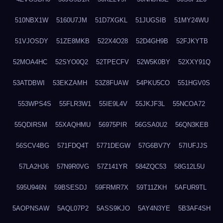
510NBX1W
5160U7JM
51D7XGKL
51JUGSIB
51MY24WU
51VJOSDY
51ZE8MKB
522X4O28
52D4GH9B
52FJKYTB
52MOA4HC
52SYO0Q2
52TPECFV
52W5K0BY
52XXY91Q
53ATDBWI
53EKZAMH
53Z8FUAW
54PKU5CO
551HGV0S
553WPS4S
55FLR3W1
55IE9L4V
55JKJF3L
55NCOA72
55QDIRSM
55XAQHMU
56975PIR
56GSA0U2
56QN3KEB
56SCV4BG
571FDQ4T
5771DEGW
57G6BV7Y
57IUFJJS
57LA2HJ6
57N9R0VG
57Z141YR
584ZQC53
58G12L5U
595U946N
59BSESDJ
59FRMR7X
59T11ZKH
5AFUR9TL
5AOPNSAW
5AQL07P2
5ASS9KJO
5AY4N3YE
5B3AF4SH