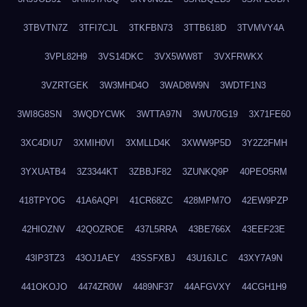
3TBVTN7Z
3TFI7CJL
3TKFBN73
3TTB618D
3TVMVY4A
3VPL82H9
3VS14DKC
3VX5WW8T
3VXFRWKX
3VZRTGEK
3W3MHD4O
3WAD8W9N
3WDTF1N3
3WI8G8SN
3WQDYCWK
3WTTA97N
3WU70G19
3X71FE60
3XC4DIU7
3XMIH0VI
3XMLLD4K
3XWW9P5D
3Y2Z2FMH
3YXUATB4
3Z3344KT
3ZBBJF82
3ZUNKQ9P
40PEO5RM
418TPYOG
41A6AQPI
41CR68ZC
428MPM7O
42EW9PZP
42HIOZNV
42QOZROE
437L5RRA
43BE766X
43EEF23E
43IP3TZ3
43OJ1AEY
43SSFXBJ
43U16JLC
43XY7A9N
441OKOJO
4474ZR0W
4489NF37
44AFGVXY
44CGH1H9