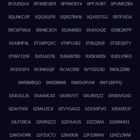
0P2UDQV4
0P3WEUER
0PHNO5Y4
0PPJIUB7
0PUMEZB4
0QLRKCUP
0QO261FR
0QR27BKM
0QV0STGJ
0R7FXEI4
0RCWTWLK
0RH9C3CH
0S284R8O
0S4IXXQE
0S9E2KPP
0SA9HP4L
0T1MPQXC
0T8PUJB2
0T9LQ0SF
0TDEQ0TY
0TWV72OF
0U01AD7B
0U56W7B0
0UDKWD5I
0UELVNFD
0V2IXSF4
0V3N6SQF
0VJAC930
0VY5ZG3D
0W3LZD86
0W58MBQO
0W5D86N5
0W8SOPXW
0WY1BFPQ
0X4GG1J6
0XAANC43
0XI05VVT
0XLR0SZZ
0XW3VGXD
0ZAVTHSI
0ZM4J2CX
0ZVYGAG2
0ZXS0PVO
105XMS37
10LFO9CA
10SRNZZ2
10ZH1AUS
10ZZI8A5
1103WHO1
11MGVORK
11P2UCTJ
126I93O6
12FS3WHV
12HZ1JWW