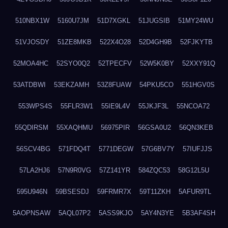
510NBX1W
5160U7JM
51D7XGKL
51JUGSIB
51MY24WU
51VJOSDY
51ZE8MKB
522X4O28
52D4GH9B
52FJKYTB
52MOA4HC
52SYO0Q2
52TPECFV
52W5K0BY
52XXY91Q
53ATDBWI
53EKZAMH
53Z8FUAW
54PKU5CO
551HGV0S
553WPS4S
55FLR3W1
55IE9L4V
55JKJF3L
55NCOA72
55QDIRSM
55XAQHMU
56975PIR
56GSA0U2
56QN3KEB
56SCV4BG
571FDQ4T
5771DEGW
57G6BV7Y
57IUFJJS
57LA2HJ6
57N9R0VG
57Z141YR
584ZQC53
58G12L5U
595U946N
59BSESDJ
59FRMR7X
59T11ZKH
5AFUR9TL
5AOPNSAW
5AQL07P2
5ASS9KJO
5AY4N3YE
5B3AF4SH