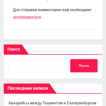
a
A
kl
в
m
p
a
и
Для отправки комментария вам необходимо
p
ss
ть
авторизоваться
.
ni
ki
Поиск
Поиск
Последние записи
Авиарейсы между Ташкентом и Екатеринбургом