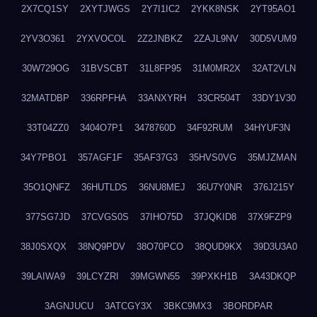
2X7CQ1SY
2XYTJWGS
2Y7I1IC2
2YKK8NSK
2YT95AO1
2YV3O361
2YXVOCOL
2Z2JNBKZ
2ZAJL9NV
30D5VUM9
30W729OG
31BVSCBT
31L8FP95
31M0MR2X
32AT2VLN
32MATDBP
336RPFHA
33ANXYRH
33CR504T
33DY1V30
33T04ZZ0
3404O7P1
3478760D
34F92RUM
34HYUF3N
34Y7PBO1
357AGF1F
35AF37G3
35HVS0VG
35MJZMAN
35O1QNFZ
36HUTLDS
36NU8MEJ
36U7Y0NR
376J215Y
377SG7JD
37CVGS0S
37IHO75D
37JQKID8
37X9FZP9
38J0SXQX
38NQ9PDV
38O70PCO
38QUD9KX
39D3U3A0
39LAIWA9
39LCYZRI
39MGWN55
39PXKH1B
3A43DKQP
3AGNJUCU
3ATCGY3X
3BKC9MX3
3BORDPAR