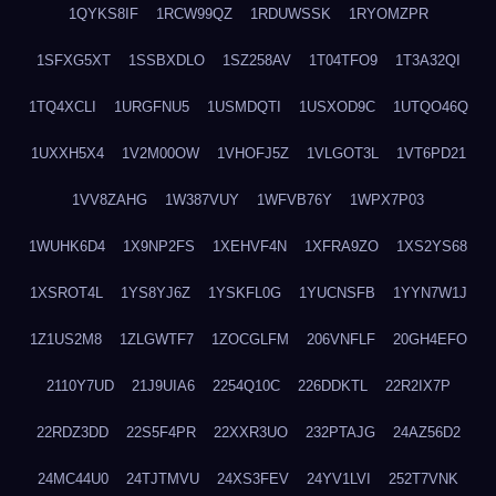
1QYKS8IF
1RCW99QZ
1RDUWSSK
1RYOMZPR
1SFXG5XT
1SSBXDLO
1SZ258AV
1T04TFO9
1T3A32QI
1TQ4XCLI
1URGFNU5
1USMDQTI
1USXOD9C
1UTQO46Q
1UXXH5X4
1V2M00OW
1VHOFJ5Z
1VLGOT3L
1VT6PD21
1VV8ZAHG
1W387VUY
1WFVB76Y
1WPX7P03
1WUHK6D4
1X9NP2FS
1XEHVF4N
1XFRA9ZO
1XS2YS68
1XSROT4L
1YS8YJ6Z
1YSKFL0G
1YUCNSFB
1YYN7W1J
1Z1US2M8
1ZLGWTF7
1ZOCGLFM
206VNFLF
20GH4EFO
2110Y7UD
21J9UIA6
2254Q10C
226DDKTL
22R2IX7P
22RDZ3DD
22S5F4PR
22XXR3UO
232PTAJG
24AZ56D2
24MC44U0
24TJTMVU
24XS3FEV
24YV1LVI
252T7VNK