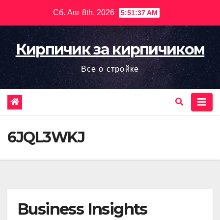
Перейти
Сб. Авг 8th, 2026
5:51:39 AM
к
содержимому
Кирпичик за кирпичиком
Все о стройке
6JQL3WKJ
Business Insights