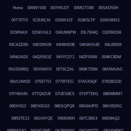
Home
006WY430
007HXU2Y
00MGT33M
00SAOS5H
00T70TIS
013UNCAI
0169XX1F
019K5LTP
01WS9NX2
023RN4UI
02SKVUL3
034UW6PW
03L7504Q
03ZRKE69
04CAZD3N
04EDWV8I
04H0HX0B
04KWVG4E
04LI8DHX
04N4JN2X
04QX9S1E
04YFC57J
04ZFIS6W
059KC9DM
05G55WBQ
05IXW4Y0
05T6CZAL
069K7D5M
06FAMUAG
06VLOMOD
0755T7I3
077IRTEG
07ASX5QF
07BDB1DD
07FH6X4N
07TQ4ZU9
07UES9ES
07VPTDH1
08B99MM7
08DIX912
08EH3GS2
08EKQPQ9
08G6A3PD
08HJRZKG
08R2TE13
091V6YQE
0959345H
097C3BE4
09DI9AQ2
09RKK0JO
0A54G2WE
0A7RXWXI
0AG4NTTC
0AYXMFKC