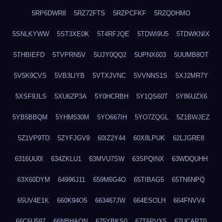
5RP6DWR8
5RZ72FTS
5RZPCFKF
5RZQDHMO
5SNLKYWW
5ST3XE0K
5T4RFJQE
5TDWI9U5
5TDWKNIX
5THBIEFD
5TVPRN5V
5UJY0QQ2
5UPNX603
5UUMB8OT
5V5K9CVS
5VB3LIYB
5VTXJVNC
5VVNNS1S
5XJ2MR7Y
5XSF9JLS
5XU6ZP3A
5Y0HCRBH
5Y1QS60T
5Y86UZX6
5YB5BBQM
5YHM530M
5YO667IH
5YO7ZQGL
5Z1BWJEZ
5Z1VP9TD
5ZYFJGV9
60IZ2Y44
60X8LPUK
62LJGRE8
6316UU0I
634ZKLU1
63MVU7SW
63SPQINX
63WDQUHH
63X60DYM
64996J11
659M6G4O
65TIBAG5
65TN6NPQ
65UV4E1K
660K94O5
663467JW
664ESOLH
664FNVV4
66C6U597
66NBHAON
675YBKS0
67T6PVX5
67UCAPT0