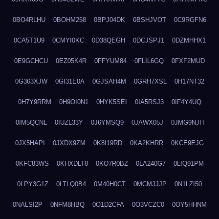
0BO4RLHU
0BOHM258
0BPJ04DK
0BSHJVOT
0C9RGFN6
0CA5T1U9
0CMYI0KC
0D38QEGH
0DCJSPJ1
0DZMHHX1
0E9GCHCU
0EZ05K4R
0FFYUM84
0FLIL6GQ
0FXF2MUD
0G363XJW
0GI31E0A
0GJSAH4M
0GRH7XSL
0H17NT32
0H7Y9RRM
0H9OI0N1
0HYK5SEI
0IA5RSJ3
0IF4Y4UQ
0IM5QCNL
0IUZL33Y
0J6YMSQ9
0JAWX05J
0JMG9NJH
0JX5HAPI
0JXDX9ZM
0K8I19RD
0KA2KHRR
0KCE9EJG
0KFC83WS
0KHXDLT8
0KO7R0BZ
0LA240G7
0LIQ91PM
0LPY3G1Z
0LTLQ0B4
0M40H0CT
0MCMJJJP
0N1LZI50
0NALSI2P
0NFM8HBQ
0O1D2CFA
0O3VCZC0
0OY5HHNM