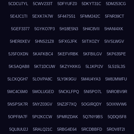
5CDCU7YL
5CWV233T
5DFYUFZ0
5DKYT31C
5DM253CG
5E4JC1TI
5EXK7A7W
5F447S51
5FMM242C
5FNR39CT
5GEF3377
5GYKO7P3
5H18E5N3
5H4C8VII
5HANI4XK
5HER0XEV
5HNS21Z8
5IFXGJFK
5IITXOZY
5IVSLWGV
5J5FOXDN
5KAFKBC4
5KEFVRBK
5KFBILGV
5KP635PE
5KSAQAB8
5KT1DCUW
5KZYHXKG
5L1KPI2V
5L515L3S
5LCKQGH7
5LOVPA8C
5LY0K9GU
5M4U4YA3
5M8JMWFU
5MC4C6M0
5MOLUGED
5NCKLFPQ
5NI5PO7L
5NROBV9R
5NSPSK7R
5NYZ03GV
5NZ2F7XQ
5OGIRQDY
5OIXNVW6
5OPF8A7F
5PI2KCCW
5PMRZDAK
5Q7NY9BS
5QDQI5F8
5QL8UU2J
5RALQ21C
5RBG4E64
5RCDBBFD
5ROV8T2I