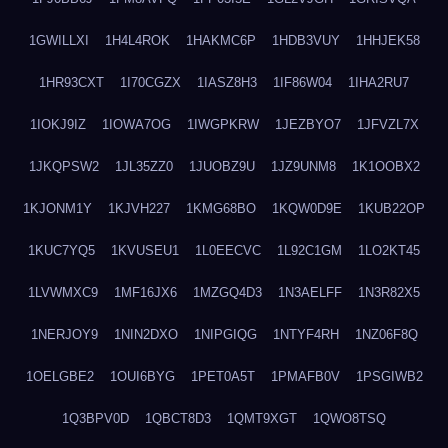
1GWILLXI
1H4L4ROK
1HAKMC6P
1HDB3VUY
1HHJEK58
1HR93CXT
1I70CGZX
1IASZ8H3
1IF86W04
1IHA2RU7
1IOKJ9IZ
1IOWA7OG
1IWGPKRW
1JEZBYO7
1JFVZL7X
1JKQPSW2
1JL35ZZ0
1JUOBZ9U
1JZ9UNM8
1K1OOBX2
1KJONM1Y
1KJVH227
1KMG68BO
1KQW0D9E
1KUB22OP
1KUC7YQ5
1KVUSEU1
1L0EECVC
1L92C1GM
1LO2KT45
1LVWMXC9
1MF16JX6
1MZGQ4D3
1N3AELFF
1N3R82X5
1NERJOY9
1NIN2DXO
1NIPGIQG
1NTYF4RH
1NZ06F8Q
1OELGBE2
1OUI6BYG
1PET0A5T
1PMAFB0V
1PSGIWB2
1Q3BPV0D
1QBCT8D3
1QMT9XGT
1QWO8TSQ