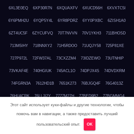
6XL3E0EQ
6XP30R7N
6XQUAXFV
6XUCD56H
6XVXTC5I
6Y6PMH2U
6YQP5Y4L
6YR8PDRZ
6YY0PXBC
6ZISH1A0
6ZT4UC5F
6ZYCUFVQ
70T7NVVN
70V1YKH3
711BHOSD
713M5IHY
718NNXY2
71H5RDOO
71UQJY58
725P81XE
727P972L
72FW37AL
73CXZZM4
73IDZEWO
73UTNHIP
73VKAF4E
740HGIUK
745ACL1O
74DPJX4S
74DVDXRM
74FGRN3A
7612HD1B
7651K273
76BJGQ4F
76G4013Z
76HU4CRK
76LLJI2Y
7777M27H
77BED9B2
77BGMMG4
Этот сайт использует куки-файлы и другие технологии, чтобы
77S55623
77TABW20
780FZHSV
78Q29S80
78XWEZ88
помочь вам в навигации, а также предоставить лучший
792RHX5L
7939XN0C
796YV3DQ
79GHS38T
79L8YFMC
пользовательский опыт.
OK
79V4EL6D
7A7B2KTK
7A7E8AHI
7AEEJVFI
7AGCKJXN