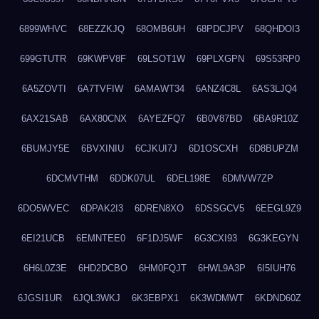
6899WHVC
68EZZKJQ
68OMB6UH
68PDCJPV
68QHDOI3
699GTUTR
69KWPV8F
69LSOT1W
69PLXGPN
69S53RP0
6A5ZOVTI
6A7TVFIW
6AMAWT34
6ANZ4C8L
6AS3LJQ4
6AX21SAB
6AX80CNX
6AYEZFQ7
6B0V87BD
6BA9R10Z
6BUMJY5E
6BVXINIU
6CJKUI7J
6D1OSCXH
6D8BUPZM
6DCMVTHM
6DDK07UL
6DEL198E
6DMVW7ZP
6DO5WVEC
6DPAK2I3
6DREN8XO
6DSSGCV5
6EEGL9Z9
6EI21UCB
6EMNTEE0
6F1DJ5WF
6G3CXI93
6G3KEGYN
6H6L0Z3E
6HD2DCBO
6HM0FQJT
6HWL9A3P
6I5IUH76
6JGSI1UR
6JQL3WKJ
6K3EBPX1
6K3WDMWT
6KDND60Z