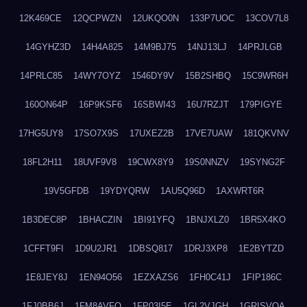
12K469CE
12QCPWZN
12UKQO0N
133P7UOC
13COV7L8
14GYHZ3D
14H4A825
14M9BJ75
14NJ13LJ
14PRJLGB
14PRLC85
14WY7OYZ
1546DY9V
15B2SHBQ
15C9WR6H
160ON64P
16P9KSF6
16SBWI43
16U7RZJT
179PIGYE
17HG5UY8
17SO7X9S
17UXEZ2B
17VE7UAW
181QKVNV
18FL2H11
18UVF9V8
19CWX8Y9
19S0NNZV
19SYNG2F
19V5GFDB
19YDYQRW
1AU5Q96D
1AXWRT6R
1B3DEC8P
1BHACZIN
1BI91YFQ
1BNJXLZ0
1BR5X4KO
1CFFT9FI
1D9U2JR1
1DBSQ817
1DRJ3XP8
1E2BYTZD
1E8JEY8J
1EN94O56
1EZXAZS6
1FH0C41J
1FIP186C
1FJ0BB6J
1FM8AVFQ
1FP03I5E
1GL2VJGH
1GRISVQA