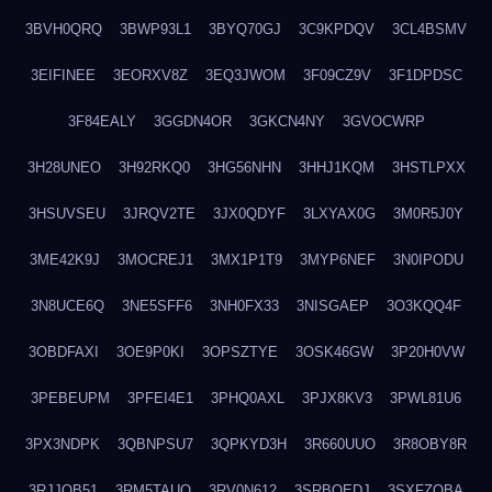
3BVH0QRQ
3BWP93L1
3BYQ70GJ
3C9KPDQV
3CL4BSMV
3EIFINEE
3EORXV8Z
3EQ3JWOM
3F09CZ9V
3F1DPDSC
3F84EALY
3GGDN4OR
3GKCN4NY
3GVOCWRP
3H28UNEO
3H92RKQ0
3HG56NHN
3HHJ1KQM
3HSTLPXX
3HSUVSEU
3JRQV2TE
3JX0QDYF
3LXYAX0G
3M0R5J0Y
3ME42K9J
3MOCREJ1
3MX1P1T9
3MYP6NEF
3N0IPODU
3N8UCE6Q
3NE5SFF6
3NH0FX33
3NISGAEP
3O3KQQ4F
3OBDFAXI
3OE9P0KI
3OPSZTYE
3OSK46GW
3P20H0VW
3PEBEUPM
3PFEI4E1
3PHQ0AXL
3PJX8KV3
3PWL81U6
3PX3NDPK
3QBNPSU7
3QPKYD3H
3R660UUO
3R8OBY8R
3RJJOB51
3RM5TAUQ
3RV0N612
3SRBQEDJ
3SXFZOBA