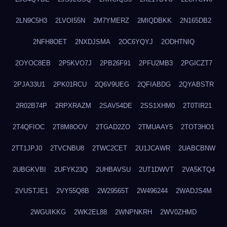
2LN9C5H3
2LVOI55N
2M7YMERZ
2MIQDBKK
2N165DB2
2NFH8OET
2NXDJSMA
2OC6YQYJ
2ODHTNIQ
2OYOC8EB
2P5KVO7J
2PB26F91
2PFU2MB3
2PGICZT7
2PJA33U1
2PK01RCU
2Q6V9UEG
2QFIABDG
2QYABSTR
2R02B74P
2RPXRAZM
2SAV54DE
2SS1XHM0
2T0TIR21
2T4QFIOC
2T8M8OOV
2TGAD2ZO
2TMUAAY5
2TOT3HO1
2TT1JPJ0
2TVCNBU8
2TWC2CET
2U1JCAWR
2UABCBNW
2UBGKVBI
2UFYK23Q
2UHBAVSU
2UT1DWVT
2VA5KTQ4
2VUSTJE1
2VY55Q8B
2W29565T
2W496244
2WADJS4M
2WGUIKKG
2WK2EL88
2WNPNKRH
2WV0ZHMD