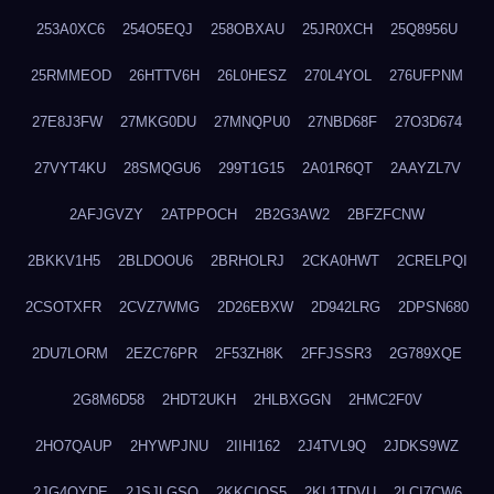
253A0XC6
254O5EQJ
258OBXAU
25JR0XCH
25Q8956U
25RMMEOD
26HTTV6H
26L0HESZ
270L4YOL
276UFPNM
27E8J3FW
27MKG0DU
27MNQPU0
27NBD68F
27O3D674
27VYT4KU
28SMQGU6
299T1G15
2A01R6QT
2AAYZL7V
2AFJGVZY
2ATPPOCH
2B2G3AW2
2BFZFCNW
2BKKV1H5
2BLDOOU6
2BRHOLRJ
2CKA0HWT
2CRELPQI
2CSOTXFR
2CVZ7WMG
2D26EBXW
2D942LRG
2DPSN680
2DU7LORM
2EZC76PR
2F53ZH8K
2FFJSSR3
2G789XQE
2G8M6D58
2HDT2UKH
2HLBXGGN
2HMC2F0V
2HO7QAUP
2HYWPJNU
2IIHI162
2J4TVL9Q
2JDKS9WZ
2JG4QYDE
2JSJLGSQ
2KKCIQS5
2KL1TDVU
2LCI7CW6