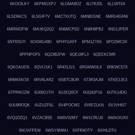
6KOOILKY
6KPMGXPJ
6LGMA8OZ
6LI78JDL
6LL59T6X
6LSD5KCS
6LSGIF7V
6MC7XUTQ
6MNBISNE
6MRU4GHW
6MRWI2FW
6MUKQ2Q2
6N6MCPD2
6N8H9PB2
6NS1JPER
6NTR3U7I
6OXMG49D
6PHYGAFF
6PM1Z7A5
6PO2WC0X
6PPNPOF5
6Q23B2FW
6QE19FL3
6QEEKCMR
6QKOAUOS
6QVIJ1K1
6R431JL5
6RGMWOLX
6RKWC57X
6RMKNV3X
6RV8LARZ
6SBTC8OR
6T3R3AJM
6TKE2JE3
6TPRWJZM
6U06OJTH
6UJEQ0CF
6UQ42P16
6UTK14DG
6UU9ROQK
6UZUZF6L
6V4POCW2
6V6FZLKN
6VJVHI57
6VQ1DZQ1
6VZACB5E
6W0V02MY
6W1CRLU0
6WAOIUX0
6WJXFPEM
6WSY8NWU
6XFR4OTY
6XIHLDTU