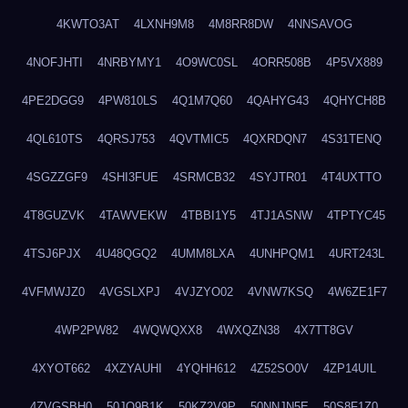
4KWTO3AT
4LXNH9M8
4M8RR8DW
4NNSAVOG
4NOFJHTI
4NRBYMY1
4O9WC0SL
4ORR508B
4P5VX889
4PE2DGG9
4PW810LS
4Q1M7Q60
4QAHYG43
4QHYCH8B
4QL610TS
4QRSJ753
4QVTMIC5
4QXRDQN7
4S31TENQ
4SGZZGF9
4SHI3FUE
4SRMCB32
4SYJTR01
4T4UXTTO
4T8GUZVK
4TAWVEKW
4TBBI1Y5
4TJ1ASNW
4TPTYC45
4TSJ6PJX
4U48QGQ2
4UMM8LXA
4UNHPQM1
4URT243L
4VFMWJZ0
4VGSLXPJ
4VJZYO02
4VNW7KSQ
4W6ZE1F7
4WP2PW82
4WQWQXX8
4WXQZN38
4X7TT8GV
4XYOT662
4XZYAUHI
4YQHH612
4Z52SO0V
4ZP14UIL
4ZVGSBH0
50JO9B1K
50KZ2V9P
50NNJN5E
50S8F1Z0