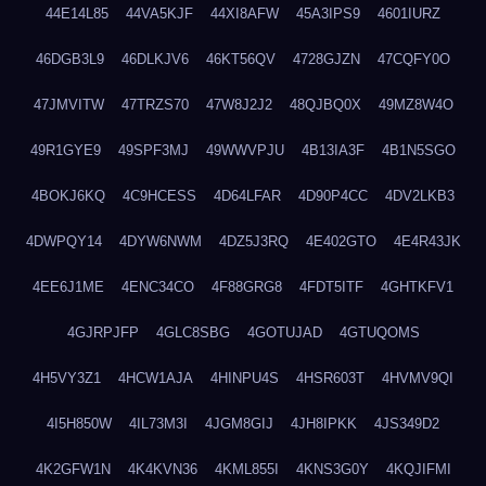
44E14L85
44VA5KJF
44XI8AFW
45A3IPS9
4601IURZ
46DGB3L9
46DLKJV6
46KT56QV
4728GJZN
47CQFY0O
47JMVITW
47TRZS70
47W8J2J2
48QJBQ0X
49MZ8W4O
49R1GYE9
49SPF3MJ
49WWVPJU
4B13IA3F
4B1N5SGO
4BOKJ6KQ
4C9HCESS
4D64LFAR
4D90P4CC
4DV2LKB3
4DWPQY14
4DYW6NWM
4DZ5J3RQ
4E402GTO
4E4R43JK
4EE6J1ME
4ENC34CO
4F88GRG8
4FDT5ITF
4GHTKFV1
4GJRPJFP
4GLC8SBG
4GOTUJAD
4GTUQOMS
4H5VY3Z1
4HCW1AJA
4HINPU4S
4HSR603T
4HVMV9QI
4I5H850W
4IL73M3I
4JGM8GIJ
4JH8IPKK
4JS349D2
4K2GFW1N
4K4KVN36
4KML855I
4KNS3G0Y
4KQJIFMI