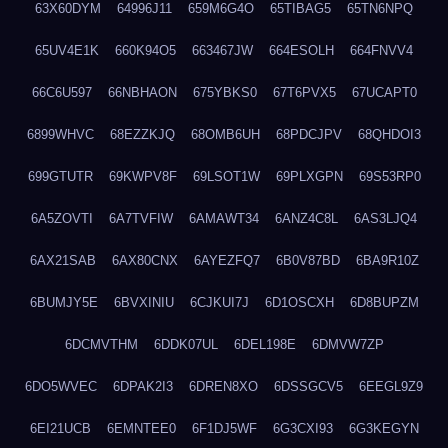
63X60DYM
64996J11
659M6G4O
65TIBAG5
65TN6NPQ
65UV4E1K
660K94O5
663467JW
664ESOLH
664FNVV4
66C6U597
66NBHAON
675YBKS0
67T6PVX5
67UCAPT0
6899WHVC
68EZZKJQ
68OMB6UH
68PDCJPV
68QHDOI3
699GTUTR
69KWPV8F
69LSOT1W
69PLXGPN
69S53RP0
6A5ZOVTI
6A7TVFIW
6AMAWT34
6ANZ4C8L
6AS3LJQ4
6AX21SAB
6AX80CNX
6AYEZFQ7
6B0V87BD
6BA9R10Z
6BUMJY5E
6BVXINIU
6CJKUI7J
6D1OSCXH
6D8BUPZM
6DCMVTHM
6DDK07UL
6DEL198E
6DMVW7ZP
6DO5WVEC
6DPAK2I3
6DREN8XO
6DSSGCV5
6EEGL9Z9
6EI21UCB
6EMNTEE0
6F1DJ5WF
6G3CXI93
6G3KEGYN