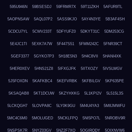
595U946N
59BSESDJ
59FRMR7X
59T11ZKH
5AFUR9TL
5AOPNSAW
5AQL07P2
5ASS9KJO
5AY4N3YE
5B3AF4SH
5CDCU7YL
5CWV233T
5DFYUFZ0
5DKYT31C
5DM253CG
5E4JC1TI
5EXK7A7W
5F447S51
5FMM242C
5FNR39CT
5GEF3377
5GYKO7P3
5H18E5N3
5H4C8VII
5HANI4XK
5HER0XEV
5HNS21Z8
5IFXGJFK
5IITXOZY
5IVSLWGV
5J5FOXDN
5KAFKBC4
5KEFVRBK
5KFBILGV
5KP635PE
5KSAQAB8
5KT1DCUW
5KZYHXKG
5L1KPI2V
5L515L3S
5LCKQGH7
5LOVPA8C
5LY0K9GU
5M4U4YA3
5M8JMWFU
5MC4C6M0
5MOLUGED
5NCKLFPQ
5NI5PO7L
5NROBV9R
5NSPSK7R
5NYZ03GV
5NZ2F7XQ
5OGIRQDY
5OIXNVW6