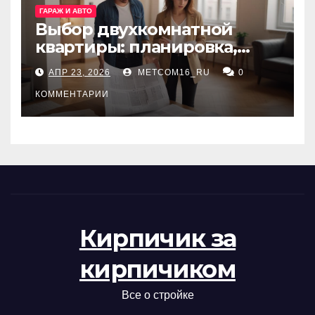
ГАРАЖ И АВТО
Выбор двухкомнатной
квартиры: планировка,
состояние жилья и
АПР 23, 2026
METCOM16_RU
0
проверка документов
КОММЕНТАРИИ
Кирпичик за
кирпичиком
Все о стройке