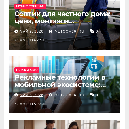
БИЗНЕС СОВЕТНИК
Септик для частного дома:
цена, монтаж и
организация автономной
МАЙ 9, 2026
METCOM16_RU
0
канализации
КОММЕНТАРИИ
ГАРАЖ И АВТО
Рекламные технологии в
мобильной экосистеме:
ключевые сервисы и
МАЙ 8, 2026
METCOM16_RU
0
принципы работы
КОММЕНТАРИИ