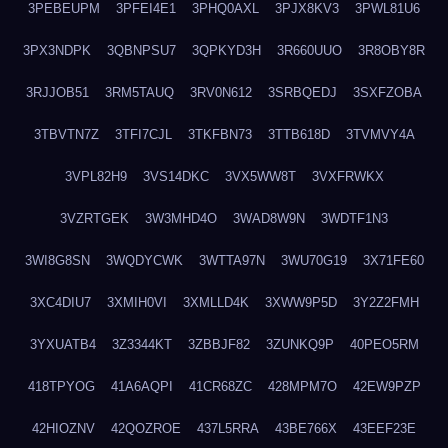
3PEBEUPM
3PFEI4E1
3PHQ0AXL
3PJX8KV3
3PWL81U6
3PX3NDPK
3QBNPSU7
3QPKYD3H
3R660UUO
3R8OBY8R
3RJJOB51
3RM5TAUQ
3RV0N612
3SRBQEDJ
3SXFZOBA
3TBVTN7Z
3TFI7CJL
3TKFBN73
3TTB618D
3TVMVY4A
3VPL82H9
3VS14DKC
3VX5WW8T
3VXFRWKX
3VZRTGEK
3W3MHD4O
3WAD8W9N
3WDTF1N3
3WI8G8SN
3WQDYCWK
3WTTA97N
3WU70G19
3X71FE60
3XC4DIU7
3XMIH0VI
3XMLLD4K
3XWW9P5D
3Y2Z2FMH
3YXUATB4
3Z3344KT
3ZBBJF82
3ZUNKQ9P
40PEO5RM
418TPYOG
41A6AQPI
41CR68ZC
428MPM7O
42EW9PZP
42HIOZNV
42QOZROE
437L5RRA
43BE766X
43EEF23E