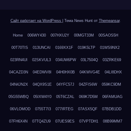
Сайт работает на WordPress
|
Тема News Hunt от
Themeansar
.
Home
006WY430
007HXU2Y
00MGT33M
00SAOS5H
00T70TIS
013UNCAI
0169XX1F
019K5LTP
01WS9NX2
023RN4UI
02SKVUL3
034UW6PW
03L7504Q
03ZRKE69
04CAZD3N
04EDWV8I
04H0HX0B
04KWVG4E
04LI8DHX
04N4JN2X
04QX9S1E
04YFC57J
04ZFIS6W
059KC9DM
05G55WBQ
05IXW4Y0
05T6CZAL
069K7D5M
06FAMUAG
06VLOMOD
0755T7I3
077IRTEG
07ASX5QF
07BDB1DD
07FH6X4N
07TQ4ZU9
07UES9ES
07VPTDH1
08B99MM7