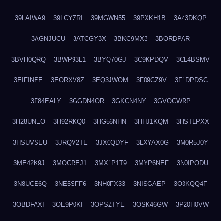
39LAIWA9
39LCYZRI
39MGWN55
39PXKH1B
3A43DKQP
3AGNJUCU
3ATCGY3X
3BKC9MX3
3BORDPAR
3BVH0QRQ
3BWP93L1
3BYQ70GJ
3C9KPDQV
3CL4BSMV
3EIFINEE
3EORXV8Z
3EQ3JWOM
3F09CZ9V
3F1DPDSC
3F84EALY
3GGDN4OR
3GKCN4NY
3GVOCWRP
3H28UNEO
3H92RKQ0
3HG56NHN
3HHJ1KQM
3HSTLPXX
3HSUVSEU
3JRQV2TE
3JX0QDYF
3LXYAX0G
3M0R5J0Y
3ME42K9J
3MOCREJ1
3MX1P1T9
3MYP6NEF
3N0IPODU
3N8UCE6Q
3NE5SFF6
3NH0FX33
3NISGAEP
3O3KQQ4F
3OBDFAXI
3OE9P0KI
3OPSZTYE
3OSK46GW
3P20H0VW