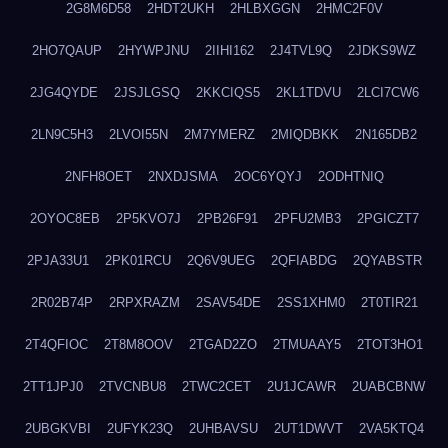
2G8M6D58
2HDT2UKH
2HLBXGGN
2HMC2F0V
2HO7QAUP
2HYWPJNU
2IIHI162
2J4TVL9Q
2JDKS9WZ
2JG4QYDE
2JSJLGSQ
2KKCIQS5
2KL1TDVU
2LCI7CW6
2LN9C5H3
2LVOI55N
2M7YMERZ
2MIQDBKK
2N165DB2
2NFH8OET
2NXDJSMA
2OC6YQYJ
2ODHTNIQ
2OYOC8EB
2P5KVO7J
2PB26F91
2PFU2MB3
2PGICZT7
2PJA33U1
2PK01RCU
2Q6V9UEG
2QFIABDG
2QYABSTR
2R02B74P
2RPXRAZM
2SAV54DE
2SS1XHM0
2T0TIR21
2T4QFIOC
2T8M8OOV
2TGAD2ZO
2TMUAAY5
2TOT3HO1
2TT1JPJ0
2TVCNBU8
2TWC2CET
2U1JCAWR
2UABCBNW
2UBGKVBI
2UFYK23Q
2UHBAVSU
2UT1DWVT
2VA5KTQ4