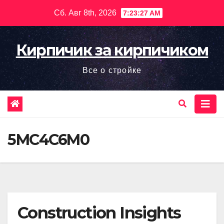
Перейти
Сб. Авг 8th, 2026
7:23:29 AM
к
содержимому
Кирпичик за кирпичиком
Все о стройке
5MC4C6M0
Construction Insights