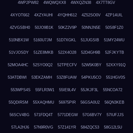
4WP2PW82
4WQWQXX8
4WXQZN38
4X7TT8GV
4XYOT662
4XZYAUHI
4YQHH612
4Z52SO0V
4ZP14UIL
4ZVGSBH0
50JO9B1K
50KZ2V9P
50NNJN5E
50S8F1Z0
510NBX1W
5160U7JM
51D7XGKL
51JUGSIB
51MY24WU
51VJOSDY
51ZE8MKB
522X4O28
52D4GH9B
52FJKYTB
52MOA4HC
52SYO0Q2
52TPECFV
52W5K0BY
52XXY91Q
53ATDBWI
53EKZAMH
53Z8FUAW
54PKU5CO
551HGV0S
553WPS4S
55FLR3W1
55IE9L4V
55JKJF3L
55NCOA72
55QDIRSM
55XAQHMU
56975PIR
56GSA0U2
56QN3KEB
56SCV4BG
571FDQ4T
5771DEGW
57G6BV7Y
57IUFJJS
57LA2HJ6
57N9R0VG
57Z141YR
584ZQC53
58G12L5U