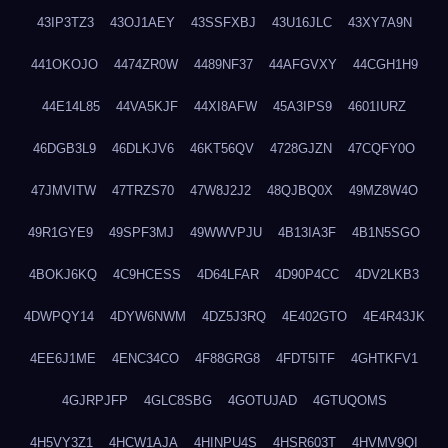
43IP3TZ3
43OJ1AEY
43SSFXBJ
43U16JLC
43XY7A9N
441OKOJO
4474ZR0W
4489NF37
44AFGVXY
44CGH1H9
44E14L85
44VA5KJF
44XI8AFW
45A3IPS9
4601IURZ
46DGB3L9
46DLKJV6
46KT56QV
4728GJZN
47CQFY0O
47JMVITW
47TRZS70
47W8J2J2
48QJBQ0X
49MZ8W4O
49R1GYE9
49SPF3MJ
49WWVPJU
4B13IA3F
4B1N5SGO
4BOKJ6KQ
4C9HCESS
4D64LFAR
4D90P4CC
4DV2LKB3
4DWPQY14
4DYW6NWM
4DZ5J3RQ
4E402GTO
4E4R43JK
4EE6J1ME
4ENC34CO
4F88GRG8
4FDT5ITF
4GHTKFV1
4GJRPJFP
4GLC8SBG
4GOTUJAD
4GTUQOMS
4H5VY3Z1
4HCW1AJA
4HINPU4S
4HSR603T
4HVMV9QI