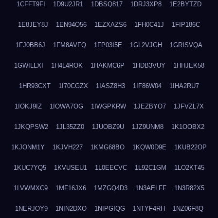
1CFFT9FI
1D9U2JR1
1DBSQ817
1DRJ3XP8
1E2BYTZD
1E8JEY8J
1EN94O56
1EZXAZS6
1FH0C41J
1FIP186C
1FJ0BB6J
1FM8AVFQ
1FP03I5E
1GL2VJGH
1GRISVQA
1GWILLXI
1H4L4ROK
1HAKMC6P
1HDB3VUY
1HHJEK58
1HR93CXT
1I70CGZX
1IASZ8H3
1IF86W04
1IHA2RU7
1IOKJ9IZ
1IOWA7OG
1IWGPKRW
1JEZBYO7
1JFVZL7X
1JKQPSW2
1JL35ZZ0
1JUOBZ9U
1JZ9UNM8
1K1OOBX2
1KJONM1Y
1KJVH227
1KMG68BO
1KQW0D9E
1KUB22OP
1KUC7YQ5
1KVUSEU1
1L0EECVC
1L92C1GM
1LO2KT45
1LVWMXC9
1MF16JX6
1MZGQ4D3
1N3AELFF
1N3R82X5
1NERJOY9
1NIN2DXO
1NIPGIQG
1NTYF4RH
1NZ06F8Q