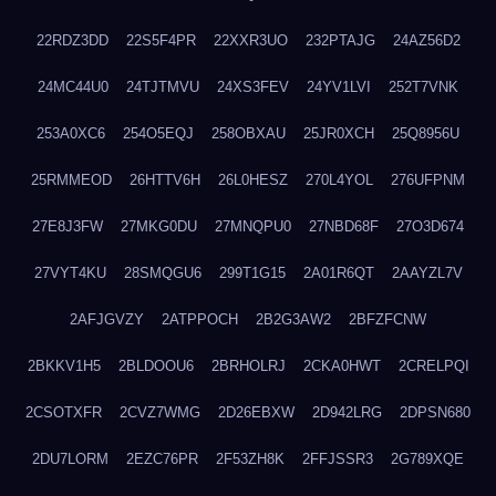
22RDZ3DD
22S5F4PR
22XXR3UO
232PTAJG
24AZ56D2
24MC44U0
24TJTMVU
24XS3FEV
24YV1LVI
252T7VNK
253A0XC6
254O5EQJ
258OBXAU
25JR0XCH
25Q8956U
25RMMEOD
26HTTV6H
26L0HESZ
270L4YOL
276UFPNM
27E8J3FW
27MKG0DU
27MNQPU0
27NBD68F
27O3D674
27VYT4KU
28SMQGU6
299T1G15
2A01R6QT
2AAYZL7V
2AFJGVZY
2ATPPOCH
2B2G3AW2
2BFZFCNW
2BKKV1H5
2BLDOOU6
2BRHOLRJ
2CKA0HWT
2CRELPQI
2CSOTXFR
2CVZ7WMG
2D26EBXW
2D942LRG
2DPSN680
2DU7LORM
2EZC76PR
2F53ZH8K
2FFJSSR3
2G789XQE