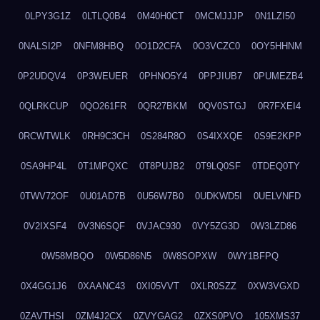
0LPY3G1Z
0LTLQ0B4
0M40H0CT
0MCMJJJP
0N1LZI50
0NALSI2P
0NFM8HBQ
0O1D2CFA
0O3VCZC0
0OY5HHNM
0P2UDQV4
0P3WEUER
0PHNO5Y4
0PPJIUB7
0PUMEZB4
0QLRKCUP
0QO261FR
0QR27BKM
0QV0STGJ
0R7FXEI4
0RCWTWLK
0RH9C3CH
0S284R8O
0S4IXXQE
0S9E2KPP
0SA9HP4L
0T1MPQXC
0T8PUJB2
0T9LQ0SF
0TDEQ0TY
0TWV72OF
0U01AD7B
0U56W7B0
0UDKWD5I
0UELVNFD
0V2IXSF4
0V3N6SQF
0VJAC930
0VY5ZG3D
0W3LZD86
0W58MBQO
0W5D86N5
0W8SOPXW
0WY1BFPQ
0X4GG1J6
0XAANC43
0XI05VVT
0XLR0SZZ
0XW3VGXD
0ZAVTHSI
0ZM4J2CX
0ZVYGAG2
0ZXS0PVO
105XMS37