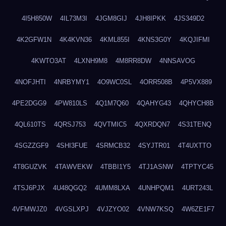
4I5H850W
4IL73M3I
4JGM8GIJ
4JH8IPKK
4JS349D2
4K2GFW1N
4K4KVN36
4KML855I
4KNS3G0Y
4KQJIFMI
4KWTO3AT
4LXNH9M8
4M8RR8DW
4NNSAVOG
4NOFJHTI
4NRBYMY1
4O9WC0SL
4ORR508B
4P5VX889
4PE2DGG9
4PW810LS
4Q1M7Q60
4QAHYG43
4QHYCH8B
4QL610TS
4QRSJ753
4QVTMIC5
4QXRDQN7
4S31TENQ
4SGZZGF9
4SHI3FUE
4SRMCB32
4SYJTR01
4T4UXTTO
4T8GUZVK
4TAWVEKW
4TBBI1Y5
4TJ1ASNW
4TPTYC45
4TSJ6PJX
4U48QGQ2
4UMM8LXA
4UNHPQM1
4URT243L
4VFMWJZ0
4VGSLXPJ
4VJZYO02
4VNW7KSQ
4W6ZE1F7