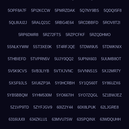
5OPF8A7F
5PI2KCCW
5PMRZDAK
5Q7NY9BS
5QDQI5F8
5QL8UU2J
5RALQ21C
5RBG4E64
5RCDBBFD
5ROV8T2I
5RP6DWR8
5RZ72FTS
5RZPCFKF
5RZQDHMO
5SNLKYWW
5ST3XE0K
5T4RFJQE
5TDWI9U5
5TDWKNIX
5THBIEFD
5TVPRN5V
5UJY0QQ2
5UPNX603
5UUMB8OT
5V5K9CVS
5VB3LIYB
5VTXJVNC
5VVNNS1S
5XJ2MR7Y
5XSF9JLS
5XU6ZP3A
5Y0HCRBH
5Y1QS60T
5Y86UZX6
5YB5BBQM
5YHM530M
5YO667IH
5YO7ZQGL
5Z1BWJEZ
5Z1VP9TD
5ZYFJGV9
60IZ2Y44
60X8LPUK
62LJGRE8
6316UU0I
634ZKLU1
63MVU7SW
63SPQINX
63WDQUHH