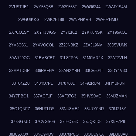
2VUSTJE1
2VY55Q8B
2W29565T
2W496244
2WADJS4M
2WGUIKKG
2WK2EL88
2WNPNKRH
2WV0ZHMD
2X7CQ1SY
2XYTJWGS
2Y7I1IC2
2YKK8NSK
2YT95AO1
2YV3O361
2YXVOCOL
2Z2JNBKZ
2ZAJL9NV
30D5VUM9
30W729OG
31BVSCBT
31L8FP95
31M0MR2X
32AT2VLN
32MATDBP
336RPFHA
33ANXYRH
33CR504T
33DY1V30
33T04ZZ0
3404O7P1
3478760D
34F92RUM
34HYUF3N
34Y7PBO1
357AGF1F
35AF37G3
35HVS0VG
35MJZMAN
35O1QNFZ
36HUTLDS
36NU8MEJ
36U7Y0NR
376J215Y
377SG7JD
37CVGS0S
37IHO75D
37JQKID8
37X9FZP9
38J0SXQX
38NQ9PDV
38O70PCO
38QUD9KX
39D3U3A0