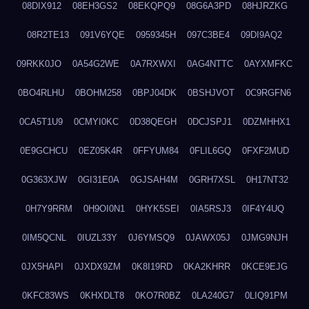
08DIX912
08EH3GS2
08EKQPQ9
08G6A3PD
08HJRZKG
08R2TE13
091V6YQE
0959345H
097C3BE4
09DI9AQ2
09RKK0JO
0A54G2WE
0A7RXWXI
0AG4NTTC
0AYXMFKC
0BO4RLHU
0BOHM258
0BPJ04DK
0BSHJVOT
0C9RGFN6
0CA5T1U9
0CMYI0KC
0D38QEGH
0DCJSPJ1
0DZMHHX1
0E9GCHCU
0EZ05K4R
0FFYUM84
0FLIL6GQ
0FXF2MUD
0G363XJW
0GI31E0A
0GJSAH4M
0GRH7XSL
0H17NT32
0H7Y9RRM
0H9OI0N1
0HYK5SEI
0IA5RSJ3
0IF4Y4UQ
0IM5QCNL
0IUZL33Y
0J6YMSQ9
0JAWX05J
0JMG9NJH
0JX5HAPI
0JXDX9ZM
0K8I19RD
0KA2KHRR
0KCE9EJG
0KFC83WS
0KHXDLT8
0KO7R0BZ
0LA240G7
0LIQ91PM