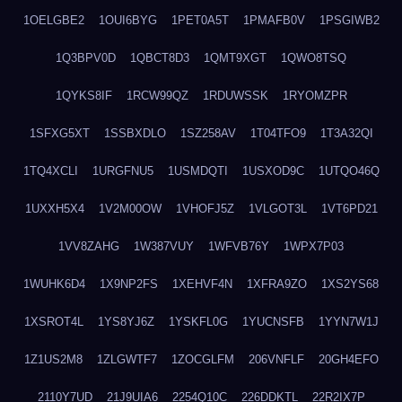
1OELGBE2
1OUI6BYG
1PET0A5T
1PMAFB0V
1PSGIWB2
1Q3BPV0D
1QBCT8D3
1QMT9XGT
1QWO8TSQ
1QYKS8IF
1RCW99QZ
1RDUWSSK
1RYOMZPR
1SFXG5XT
1SSBXDLO
1SZ258AV
1T04TFO9
1T3A32QI
1TQ4XCLI
1URGFNU5
1USMDQTI
1USXOD9C
1UTQO46Q
1UXXH5X4
1V2M00OW
1VHOFJ5Z
1VLGOT3L
1VT6PD21
1VV8ZAHG
1W387VUY
1WFVB76Y
1WPX7P03
1WUHK6D4
1X9NP2FS
1XEHVF4N
1XFRA9ZO
1XS2YS68
1XSROT4L
1YS8YJ6Z
1YSKFL0G
1YUCNSFB
1YYN7W1J
1Z1US2M8
1ZLGWTF7
1ZOCGLFM
206VNFLF
20GH4EFO
2110Y7UD
21J9UIA6
2254Q10C
226DDKTL
22R2IX7P