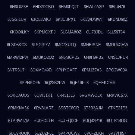
6H6L0Z3E
6HD2DCBO
6HM0FQJT
6HWL9A3P
6I5IUH76
6JGSI1UR
6JQL3WKJ
6K3EBPX1
6K3WDMWT
6KDND60Z
6KOOILKY
6KPMGXPJ
6LGMA8OZ
6LI78JDL
6LL59T6X
6LSD5KCS
6LSGIF7V
6MC7XUTQ
6MNBISNE
6MRU4GHW
6MRWI2FW
6MUKQ2Q2
6N6MCPD2
6N8H9PB2
6NS1JPER
6NTR3U7I
6OXMG49D
6PHYGAFF
6PM1Z7A5
6PO2WC0X
6PPNPOF5
6Q23B2FW
6QE19FL3
6QEEKCMR
6QKOAUOS
6QVIJ1K1
6R431JL5
6RGMWOLX
6RKWC57X
6RMKNV3X
6RV8LARZ
6SBTC8OR
6T3R3AJM
6TKE2JE3
6TPRWJZM
6U06OJTH
6UJEQ0CF
6UQ42P16
6UTK14DG
6UU9ROQK
6UZUZF6L
6V4POCW2
6V6FZLKN
6VJVHI57