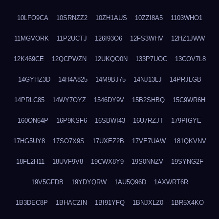
10LFO9CA
10SRNZZ2
10ZH1AUS
10ZZI8A5
1103WHO1
11MGVORK
11P2UCTJ
126I93O6
12FS3WHV
12HZ1JWW
12K469CE
12QCPWZN
12UKQO0N
133P7UOC
13COV7L8
14GYHZ3D
14H4A825
14M9BJ75
14NJ13LJ
14PRJLGB
14PRLC85
14WY7OYZ
1546DY9V
15B2SHBQ
15C9WR6H
160ON64P
16P9KSF6
16SBWI43
16U7RZJT
179PIGYE
17HG5UY8
17SO7X9S
17UXEZ2B
17VE7UAW
181QKVNV
18FL2H11
18UVF9V8
19CWX8Y9
19S0NNZV
19SYNG2F
19V5GFDB
19YDYQRW
1AU5Q96D
1AXWRT6R
1B3DEC8P
1BHACZIN
1BI91YFQ
1BNJXLZ0
1BR5X4KO