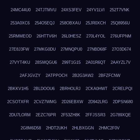
24MC44U0
24TJTMVU
24XS3FEV
24YV1LVI
252T7VNK
253A0XC6
254O5EQJ
258OBXAU
25JR0XCH
25Q8956U
25RMMEOD
26HTTV6H
26L0HESZ
270L4YOL
276UFPNM
27E8J3FW
27MKG0DU
27MNQPU0
27NBD68F
27O3D674
27VYT4KU
28SMQGU6
299T1G15
2A01R6QT
2AAYZL7V
2AFJGVZY
2ATPPOCH
2B2G3AW2
2BFZFCNW
2BKKV1H5
2BLDOOU6
2BRHOLRJ
2CKA0HWT
2CRELPQI
2CSOTXFR
2CVZ7WMG
2D26EBXW
2D942LRG
2DPSN680
2DU7LORM
2EZC76PR
2F53ZH8K
2FFJSSR3
2G789XQE
2G8M6D58
2HDT2UKH
2HLBXGGN
2HMC2F0V