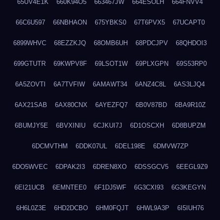
65UV4E1K
660K94O5
663467JW
664ESOLH
664FNVV4
66C6U597
66NBHAON
675YBKS0
67T6PVX5
67UCAPT0
6899WHVC
68EZZKJQ
68OMB6UH
68PDCJPV
68QHDOI3
699GTUTR
69KWPV8F
69LSOT1W
69PLXGPN
69S53RP0
6A5ZOVTI
6A7TVFIW
6AMAWT34
6ANZ4C8L
6AS3LJQ4
6AX21SAB
6AX80CNX
6AYEZFQ7
6B0V87BD
6BA9R10Z
6BUMJY5E
6BVXINIU
6CJKUI7J
6D1OSCXH
6D8BUPZM
6DCMVTHM
6DDK07UL
6DEL198E
6DMVW7ZP
6DO5WVEC
6DPAK2I3
6DREN8XO
6DSSGCV5
6EEGL9Z9
6EI21UCB
6EMNTEE0
6F1DJ5WF
6G3CXI93
6G3KEGYN
6H6L0Z3E
6HD2DCBO
6HM0FQJT
6HWL9A3P
6I5IUH76