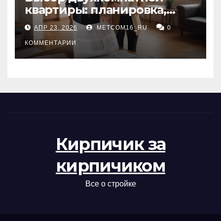
квартиры: планировка,
состояние жилья и
АПР 23, 2026
METCOM16_RU
0
проверка документов
КОММЕНТАРИИ
Кирпичик за
кирпичиком
Все о стройке