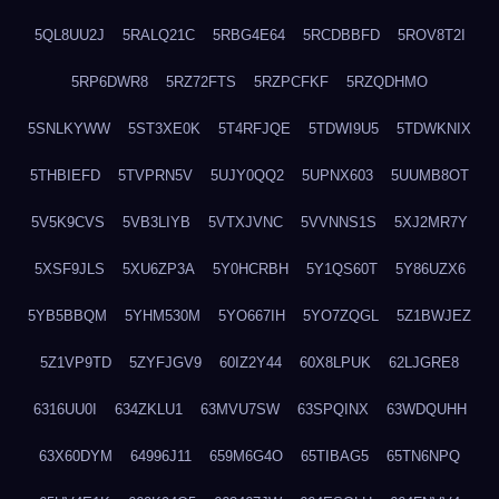
5QL8UU2J
5RALQ21C
5RBG4E64
5RCDBBFD
5ROV8T2I
5RP6DWR8
5RZ72FTS
5RZPCFKF
5RZQDHMO
5SNLKYWW
5ST3XE0K
5T4RFJQE
5TDWI9U5
5TDWKNIX
5THBIEFD
5TVPRN5V
5UJY0QQ2
5UPNX603
5UUMB8OT
5V5K9CVS
5VB3LIYB
5VTXJVNC
5VVNNS1S
5XJ2MR7Y
5XSF9JLS
5XU6ZP3A
5Y0HCRBH
5Y1QS60T
5Y86UZX6
5YB5BBQM
5YHM530M
5YO667IH
5YO7ZQGL
5Z1BWJEZ
5Z1VP9TD
5ZYFJGV9
60IZ2Y44
60X8LPUK
62LJGRE8
6316UU0I
634ZKLU1
63MVU7SW
63SPQINX
63WDQUHH
63X60DYM
64996J11
659M6G4O
65TIBAG5
65TN6NPQ