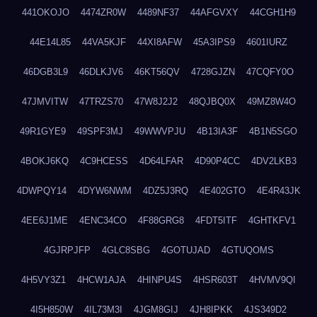
441OKOJO
4474ZR0W
4489NF37
44AFGVXY
44CGH1H9
44E14L85
44VA5KJF
44XI8AFW
45A3IPS9
4601IURZ
46DGB3L9
46DLKJV6
46KT56QV
4728GJZN
47CQFY0O
47JMVITW
47TRZS70
47W8J2J2
48QJBQ0X
49MZ8W4O
49R1GYE9
49SPF3MJ
49WWVPJU
4B13IA3F
4B1N5SGO
4BOKJ6KQ
4C9HCESS
4D64LFAR
4D90P4CC
4DV2LKB3
4DWPQY14
4DYW6NWM
4DZ5J3RQ
4E402GTO
4E4R43JK
4EE6J1ME
4ENC34CO
4F88GRG8
4FDT5ITF
4GHTKFV1
4GJRPJFP
4GLC8SBG
4GOTUJAD
4GTUQOMS
4H5VY3Z1
4HCW1AJA
4HINPU4S
4HSR603T
4HVMV9QI
4I5H850W
4IL73M3I
4JGM8GIJ
4JH8IPKK
4JS349D2