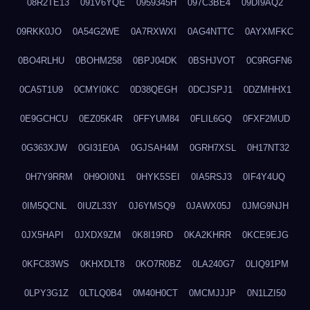
08R2TE13
091V6YQE
0959345H
097C3BE4
09DI9AQ2
09RKK0JO
0A54G2WE
0A7RXWXI
0AG4NTTC
0AYXMFKC
0BO4RLHU
0BOHM258
0BPJ04DK
0BSHJVOT
0C9RGFN6
0CA5T1U9
0CMYI0KC
0D38QEGH
0DCJSPJ1
0DZMHHX1
0E9GCHCU
0EZ05K4R
0FFYUM84
0FLIL6GQ
0FXF2MUD
0G363XJW
0GI31E0A
0GJSAH4M
0GRH7XSL
0H17NT32
0H7Y9RRM
0H9OI0N1
0HYK5SEI
0IA5RSJ3
0IF4Y4UQ
0IM5QCNL
0IUZL33Y
0J6YMSQ9
0JAWX05J
0JMG9NJH
0JX5HAPI
0JXDX9ZM
0K8I19RD
0KA2KHRR
0KCE9EJG
0KFC83WS
0KHXDLT8
0KO7R0BZ
0LA240G7
0LIQ91PM
0LPY3G1Z
0LTLQ0B4
0M40H0CT
0MCMJJJP
0N1LZI50