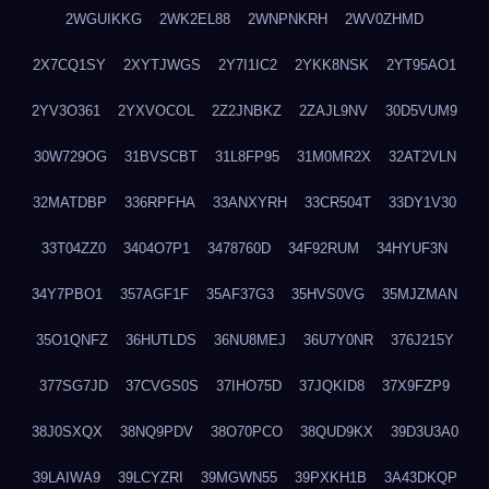
2WGUIKKG
2WK2EL88
2WNPNKRH
2WV0ZHMD
2X7CQ1SY
2XYTJWGS
2Y7I1IC2
2YKK8NSK
2YT95AO1
2YV3O361
2YXVOCOL
2Z2JNBKZ
2ZAJL9NV
30D5VUM9
30W729OG
31BVSCBT
31L8FP95
31M0MR2X
32AT2VLN
32MATDBP
336RPFHA
33ANXYRH
33CR504T
33DY1V30
33T04ZZ0
3404O7P1
3478760D
34F92RUM
34HYUF3N
34Y7PBO1
357AGF1F
35AF37G3
35HVS0VG
35MJZMAN
35O1QNFZ
36HUTLDS
36NU8MEJ
36U7Y0NR
376J215Y
377SG7JD
37CVGS0S
37IHO75D
37JQKID8
37X9FZP9
38J0SXQX
38NQ9PDV
38O70PCO
38QUD9KX
39D3U3A0
39LAIWA9
39LCYZRI
39MGWN55
39PXKH1B
3A43DKQP