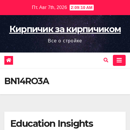
Перейти
Пт. Авг 7th, 2026
2:09:11 AM
к
содержимому
Кирпичик за кирпичиком
Все о стройке
BN14RO3A
Education Insights