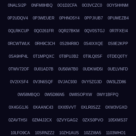
0NALSI2P
0NFM8HBQ
0O1D2CFA
0O3VCZC0
0OY5HHNM
0P2UDQV4
0P3WEUER
0PHNO5Y4
0PPJIUB7
0PUMEZB4
0QLRKCUP
0QO261FR
0QR27BKM
0QV0STGJ
0R7FXEI4
0RCWTWLK
0RH9C3CH
0S284R8O
0S4IXXQE
0S9E2KPP
0SA9HP4L
0T1MPQXC
0T8PUJB2
0T9LQ0SF
0TDEQ0TY
0TWV72OF
0U01AD7B
0U56W7B0
0UDKWD5I
0UELVNFD
0V2IXSF4
0V3N6SQF
0VJAC930
0VY5ZG3D
0W3LZD86
0W58MBQO
0W5D86N5
0W8SOPXW
0WY1BFPQ
0X4GG1J6
0XAANC43
0XI05VVT
0XLR0SZZ
0XW3VGXD
0ZAVTHSI
0ZM4J2CX
0ZVYGAG2
0ZXS0PVO
105XMS37
10LFO9CA
10SRNZZ2
10ZH1AUS
10ZZI8A5
1103WHO1