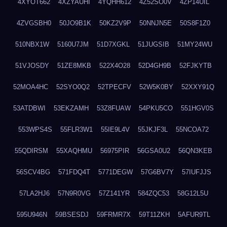
4XYOT662
4XZYAUHI
4YQHH612
4Z52SO0V
4ZP14UIL
4ZVGSBH0
50JO9B1K
50KZ2V9P
50NNJN5E
50S8F1Z0
510NBX1W
5160U7JM
51D7XGKL
51JUGSIB
51MY24WU
51VJOSDY
51ZE8MKB
522X4O28
52D4GH9B
52FJKYTB
52MOA4HC
52SYO0Q2
52TPECFV
52W5K0BY
52XXY91Q
53ATDBWI
53EKZAMH
53Z8FUAW
54PKU5CO
551HGV0S
553WPS4S
55FLR3W1
55IE9L4V
55JKJF3L
55NCOA72
55QDIRSM
55XAQHMU
56975PIR
56GSA0U2
56QN3KEB
56SCV4BG
571FDQ4T
5771DEGW
57G6BV7Y
57IUFJJS
57LA2HJ6
57N9R0VG
57Z141YR
584ZQC53
58G12L5U
595U946N
59BSESDJ
59FRMR7X
59T11ZKH
5AFUR9TL