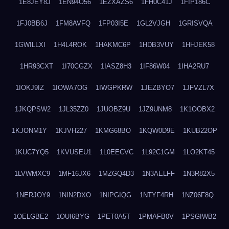
1E8JEY8J
1EN94O56
1EZXAZS6
1FH0C41J
1FIP186C
1FJ0BB6J
1FM8AVFQ
1FP03I5E
1GL2VJGH
1GRISVQA
1GWILLXI
1H4L4ROK
1HAKMC6P
1HDB3VUY
1HHJEK58
1HR93CXT
1I70CGZX
1IASZ8H3
1IF86W04
1IHA2RU7
1IOKJ9IZ
1IOWA7OG
1IWGPKRW
1JEZBYO7
1JFVZL7X
1JKQPSW2
1JL35ZZ0
1JUOBZ9U
1JZ9UNM8
1K1OOBX2
1KJONM1Y
1KJVH227
1KMG68BO
1KQW0D9E
1KUB22OP
1KUC7YQ5
1KVUSEU1
1L0EECVC
1L92C1GM
1LO2KT45
1LVWMXC9
1MF16JX6
1MZGQ4D3
1N3AELFF
1N3R82X5
1NERJOY9
1NIN2DXO
1NIPGIQG
1NTYF4RH
1NZ06F8Q
1OELGBE2
1OUI6BYG
1PET0A5T
1PMAFB0V
1PSGIWB2