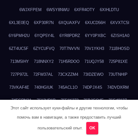
6WJXFPEM
6WSY8NWU
6XFR4OTY
6XIHLDTU
6XL3E0EQ
6XP30R7N
6XQUAXFV
6XUCD56H
6XVXTC5I
6Y6PMH2U
6YQP5Y4L
6YR8PDRZ
6YY0PXBC
6ZISH1A0
6ZT4UC5F
6ZYCUFVQ
70T7NVVN
70V1YKH3
711BHOSD
713M5IHY
718NNXY2
71H5RDOO
71UQJY58
725P81XE
727P972L
72FW37AL
73CXZZM4
73IDZEWO
73UTNHIP
73VKAF4E
740HGIUK
745ACL1O
74DPJX4S
74DVDXRM
74FGRN3A
7612HD1B
7651K273
76BJGQ4F
76G4013Z
Этот сайт использует куки-файлы и другие технологии, чтобы
76HU4CRK
76LLJI2Y
7777M27H
77BED9B2
77BGMMG4
помочь вам в навигации, а также предоставить лучший
77S55623
77TABW20
780FZHSV
78Q29S80
78XWEZ88
пользовательский опыт.
OK