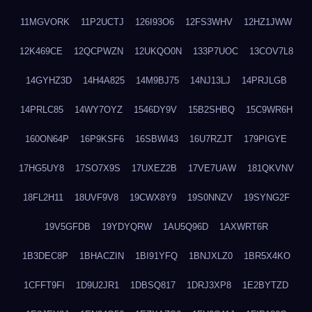
11MGVORK
11P2UCTJ
126I93O6
12FS3WHV
12HZ1JWW
12K469CE
12QCPWZN
12UKQO0N
133P7UOC
13COV7L8
14GYHZ3D
14H4A825
14M9BJ75
14NJ13LJ
14PRJLGB
14PRLC85
14WY7OYZ
1546DY9V
15B2SHBQ
15C9WR6H
160ON64P
16P9KSF6
16SBWI43
16U7RZJT
179PIGYE
17HG5UY8
17SO7X9S
17UXEZ2B
17VE7UAW
181QKVNV
18FL2H11
18UVF9V8
19CWX8Y9
19S0NNZV
19SYNG2F
19V5GFDB
19YDYQRW
1AU5Q96D
1AXWRT6R
1B3DEC8P
1BHACZIN
1BI91YFQ
1BNJXLZ0
1BR5X4KO
1CFFT9FI
1D9U2JR1
1DBSQ817
1DRJ3XP8
1E2BYTZD