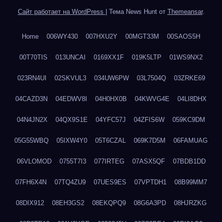
Сайт работает на WordPress
|
Тема News Hunt от
Themeansar
.
Home
006WY430
007HXU2Y
00MGT33M
00SAOS5H
00T70TIS
013UNCAI
0169XX1F
019K5LTP
01WS9NX2
023RN4UI
02SKVUL3
034UW6PW
03L7504Q
03ZRKE69
04CAZD3N
04EDWV8I
04H0HX0B
04KWVG4E
04LI8DHX
04N4JN2X
04QX9S1E
04YFC57J
04ZFIS6W
059KC9DM
05G55WBQ
05IXW4Y0
05T6CZAL
069K7D5M
06FAMUAG
06VLOMOD
0755T7I3
077IRTEG
07ASX5QF
07BDB1DD
07FH6X4N
07TQ4ZU9
07UES9ES
07VPTDH1
08B99MM7
08DIX912
08EH3GS2
08EKQPQ9
08G6A3PD
08HJRZKG