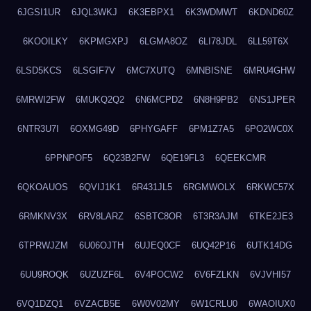
6JGSI1UR
6JQL3WKJ
6K3EBPX1
6K3WDMWT
6KDND60Z
6KOOILKY
6KPMGXPJ
6LGMA8OZ
6LI78JDL
6LL59T6X
6LSD5KCS
6LSGIF7V
6MC7XUTQ
6MNBISNE
6MRU4GHW
6MRWI2FW
6MUKQ2Q2
6N6MCPD2
6N8H9PB2
6NS1JPER
6NTR3U7I
6OXMG49D
6PHYGAFF
6PM1Z7A5
6PO2WC0X
6PPNPOF5
6Q23B2FW
6QE19FL3
6QEEKCMR
6QKOAUOS
6QVIJ1K1
6R431JL5
6RGMWOLX
6RKWC57X
6RMKNV3X
6RV8LARZ
6SBTC8OR
6T3R3AJM
6TKE2JE3
6TPRWJZM
6U06OJTH
6UJEQ0CF
6UQ42P16
6UTK14DG
6UU9ROQK
6UZUZF6L
6V4POCW2
6V6FZLKN
6VJVHI57
6VQ1DZQ1
6VZACB5E
6W0V02MY
6W1CRLU0
6WAOIUX0