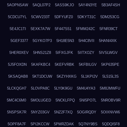
5AOPNSAW
5AQL07P2
5ASS9KJO
5AY4N3YE
5B3AF4SH
5CDCU7YL
5CWV233T
5DFYUFZ0
5DKYT31C
5DM253CG
5E4JC1TI
5EXK7A7W
5F447S51
5FMM242C
5FNR39CT
5GEF3377
5GYKO7P3
5H18E5N3
5H4C8VII
5HANI4XK
5HER0XEV
5HNS21Z8
5IFXGJFK
5IITXOZY
5IVSLWGV
5J5FOXDN
5KAFKBC4
5KEFVRBK
5KFBILGV
5KP635PE
5KSAQAB8
5KT1DCUW
5KZYHXKG
5L1KPI2V
5L515L3S
5LCKQGH7
5LOVPA8C
5LY0K9GU
5M4U4YA3
5M8JMWFU
5MC4C6M0
5MOLUGED
5NCKLFPQ
5NI5PO7L
5NROBV9R
5NSPSK7R
5NYZ03GV
5NZ2F7XQ
5OGIRQDY
5OIXNVW6
5OPF8A7F
5PI2KCCW
5PMRZDAK
5Q7NY9BS
5QDQI5F8