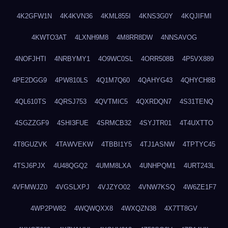
4K2GFW1N
4K4KVN36
4KML855I
4KNS3G0Y
4KQJIFMI
4KWTO3AT
4LXNH9M8
4M8RR8DW
4NNSAVOG
4NOFJHTI
4NRBYMY1
4O9WC0SL
4ORR508B
4P5VX889
4PE2DGG9
4PW810LS
4Q1M7Q60
4QAHYG43
4QHYCH8B
4QL610TS
4QRSJ753
4QVTMIC5
4QXRDQN7
4S31TENQ
4SGZZGF9
4SHI3FUE
4SRMCB32
4SYJTR01
4T4UXTTO
4T8GUZVK
4TAWVEKW
4TBBI1Y5
4TJ1ASNW
4TPTYC45
4TSJ6PJX
4U48QGQ2
4UMM8LXA
4UNHPQM1
4URT243L
4VFMWJZ0
4VGSLXPJ
4VJZYO02
4VNW7KSQ
4W6ZE1F7
4WP2PW82
4WQWQXX8
4WXQZN38
4X7TT8GV