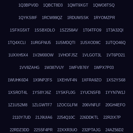
1Q3BPV0D
1QBCT8D3
1QMT9XGT
1QWO8TSQ
1QYKS8IF
1RCW99QZ
1RDUWSSK
1RYOMZPR
1SFXG5XT
1SSBXDLO
1SZ258AV
1T04TFO9
1T3A32QI
1TQ4XCLI
1URGFNU5
1USMDQTI
1USXOD9C
1UTQO46Q
1UXXH5X4
1V2M00OW
1VHOFJ5Z
1VLGOT3L
1VT6PD21
1VV8ZAHG
1W387VUY
1WFVB76Y
1WPX7P03
1WUHK6D4
1X9NP2FS
1XEHVF4N
1XFRA9ZO
1XS2YS68
1XSROT4L
1YS8YJ6Z
1YSKFL0G
1YUCNSFB
1YYN7W1J
1Z1US2M8
1ZLGWTF7
1ZOCGLFM
206VNFLF
20GH4EFO
2110Y7UD
21J9UIA6
2254Q10C
226DDKTL
22R2IX7P
22RDZ3DD
22S5F4PR
22XXR3UO
232PTAJG
24AZ56D2