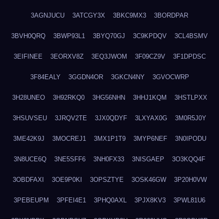
3AGNJUCU
3ATCGY3X
3BKC9MX3
3BORDPAR
3BVH0QRQ
3BWP93L1
3BYQ70GJ
3C9KPDQV
3CL4BSMV
3EIFINEE
3EORXV8Z
3EQ3JWOM
3F09CZ9V
3F1DPDSC
3F84EALY
3GGDN4OR
3GKCN4NY
3GVOCWRP
3H28UNEO
3H92RKQ0
3HG56NHN
3HHJ1KQM
3HSTLPXX
3HSUVSEU
3JRQV2TE
3JX0QDYF
3LXYAX0G
3M0R5J0Y
3ME42K9J
3MOCREJ1
3MX1P1T9
3MYP6NEF
3N0IPODU
3N8UCE6Q
3NE5SFF6
3NH0FX33
3NISGAEP
3O3KQQ4F
3OBDFAXI
3OE9P0KI
3OPSZTYE
3OSK46GW
3P20H0VW
3PEBEUPM
3PFEI4E1
3PHQ0AXL
3PJX8KV3
3PWL81U6