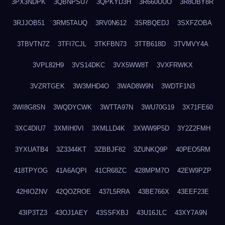
3PX3NDPK
3QBNPSU7
3QPKYD3H
3R660UUO
3R8OBY8R
3RJJOB51
3RM5TAUQ
3RV0N612
3SRBQEDJ
3SXFZOBA
3TBVTN7Z
3TFI7CJL
3TKFBN73
3TTB618D
3TVMVY4A
3VPL82H9
3VS14DKC
3VX5WW8T
3VXFRWKX
3VZRTGEK
3W3MHD4O
3WAD8W9N
3WDTF1N3
3WI8G8SN
3WQDYCWK
3WTTA97N
3WU70G19
3X71FE60
3XC4DIU7
3XMIH0VI
3XMLLD4K
3XWW9P5D
3Y2Z2FMH
3YXUATB4
3Z3344KT
3ZBBJF82
3ZUNKQ9P
40PEO5RM
418TPYOG
41A6AQPI
41CR68ZC
428MPM7O
42EW9PZP
42HIOZNV
42QOZROE
437L5RRA
43BE766X
43EEF23E
43IP3TZ3
43OJ1AEY
43SSFXBJ
43U16JLC
43XY7A9N